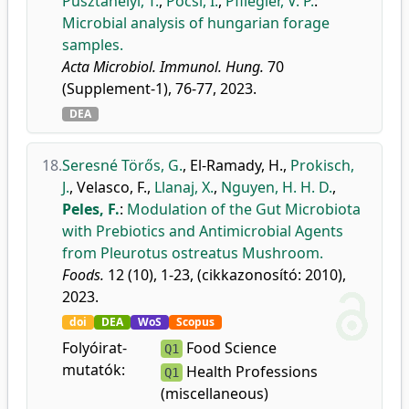
Pusztahelyi, T.
,
Pócsi, I.
,
Pfliegler, V. P.
:
Microbial analysis of hungarian forage
samples.
Acta Microbiol. Immunol. Hung.
70
(Supplement-1), 76-77, 2023.
DEA
18.
Seresné Törős, G.
,
El-Ramady, H.
,
Prokisch,
J.
,
Velasco, F.
,
Llanaj, X.
,
Nguyen, H. H. D.
,
Peles, F.
:
Modulation of the Gut Microbiota
with Prebiotics and Antimicrobial Agents
from Pleurotus ostreatus Mushroom.
Foods.
12 (10), 1-23, (cikkazonosító: 2010),
2023.
doi
DEA
WoS
Scopus
Folyóirat-
Food Science
Q1
mutatók:
Health Professions
Q1
(miscellaneous)