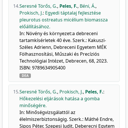
14.
Seresné Törős, G.
,
Peles, F.
,
Béni, Á.
,
Prokisch, J.
:
Egyedi táptalaj fejlesztése
pleurotus ostreatus micélium biomassza
előállításához.
In: Növény és környezet:a debreceni
tartamkísérletek 40 éve. Szerk.: Kakuszi-
Széles Adrienn, Debreceni Egyetem MÉK
Fölhasznosítási, Műszaki és Precíziós
Technológiai Intézet, Debrecen, 68, 2023.
ISBN: 9789634905400
DEA
15.
Seresné Törős, G.
,
Prokisch, J.
,
Peles, F.
:
Hőkezelési eljárások hatása a gomba
minőségére.
In: Minőségvizsgálattól az
élelmiszerbiztonságig. Szerk.: Máthé Endre,
Sipos Péter, Szepesi Judit, Deberecni Egytem