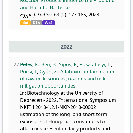
Reaction Products Influence the Probiotic
and Harmful Bacteria?.
Egypt. J. Soil Sci.
63 (2), 177-185, 2023.
doi
DEA
WoS
2022
27.
Peles, F.
,
Béri, B.
,
Sipos, P.
,
Pusztahelyi, T.
,
Pócsi, I.
,
Győri, Z.
:
Aflatoxin contamination
of raw milk: sources, reasons and risk
mitigation opportunities.
In: Biotechnology at the University of
Debrecen - 2022, International Symposium :
NKFIH 2018-1.2.1-NKP-2018-00002
Estimation of the long- and short-term
exposure of Hungarian consumers to
aflatoxins present in dairy products and