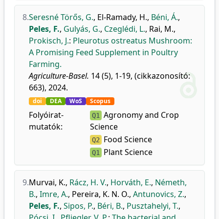
8.
Seresné Törős, G.
,
El-Ramady, H.
,
Béni, Á.
,
Peles, F.
,
Gulyás, G.
,
Czeglédi, L.
,
Rai, M.
,
Prokisch, J.
:
Pleurotus ostreatus Mushroom:
A Promising Feed Supplement in Poultry
Farming.
Agriculture-Basel.
14 (5), 1-19, (cikkazonosító:
663), 2024.
doi
DEA
WoS
Scopus
Folyóirat-
Agronomy and Crop
Q1
mutatók:
Science
Food Science
Q2
Plant Science
Q1
9.
Murvai, K.
,
Rácz, H. V.
,
Horváth, E.
,
Németh,
B.
,
Imre, A.
,
Pereira, K. N. O.
,
Antunovics, Z.
,
Peles, F.
,
Sipos, P.
,
Béri, B.
,
Pusztahelyi, T.
,
Pócsi, I.
,
Pfliegler, V. P.
:
The bacterial and