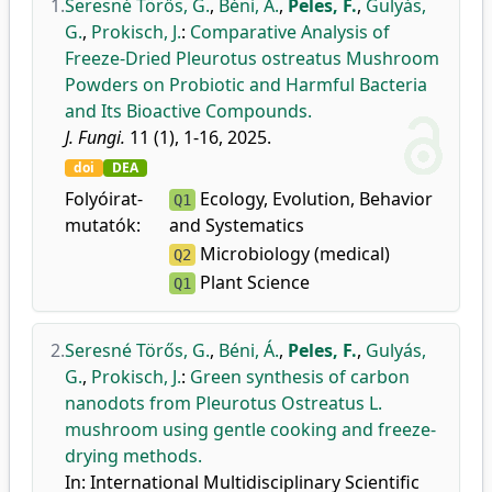
1.
Seresné Törős, G.
,
Béni, Á.
,
Peles, F.
,
Gulyás,
G.
,
Prokisch, J.
:
Comparative Analysis of
Freeze-Dried Pleurotus ostreatus Mushroom
Powders on Probiotic and Harmful Bacteria
and Its Bioactive Compounds.
J. Fungi.
11 (1), 1-16, 2025.
doi
DEA
Folyóirat-
Ecology, Evolution, Behavior
Q1
mutatók:
and Systematics
Microbiology (medical)
Q2
Plant Science
Q1
2.
Seresné Törős, G.
,
Béni, Á.
,
Peles, F.
,
Gulyás,
G.
,
Prokisch, J.
:
Green synthesis of carbon
nanodots from Pleurotus Ostreatus L.
mushroom using gentle cooking and freeze-
drying methods.
In: International Multidisciplinary Scientific