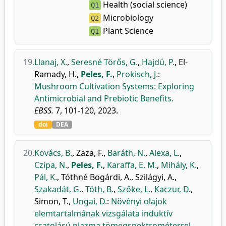
Health (social science)
Q1
Microbiology
Q2
Plant Science
Q1
19.
Llanaj, X.
,
Seresné Törős, G.
,
Hajdú, P.
,
El-
Ramady, H.
,
Peles, F.
,
Prokisch, J.
:
Mushroom Cultivation Systems: Exploring
Antimicrobial and Prebiotic Benefits.
EBSS.
7, 101-120, 2023.
doi
DEA
20.
Kovács, B.
,
Zaza, F.
,
Baráth, N.
,
Alexa, L.
,
Czipa, N.
,
Peles, F.
,
Karaffa, E. M.
,
Mihály, K.
,
Pál, K.
,
Tóthné Bogárdi, A.
,
Szilágyi, A.
,
Szakadát, G.
,
Tóth, B.
,
Szőke, L.
,
Kaczur, D.
,
Simon, T.
,
Ungai, D.
:
Növényi olajok
elemtartalmának vizsgálata induktív
csatolású plazma tömegspektrométerrel.