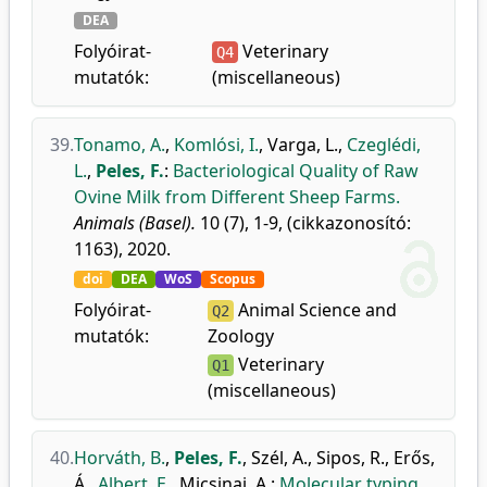
DEA
Folyóirat-
Veterinary
Q4
mutatók:
(miscellaneous)
39.
Tonamo, A.
,
Komlósi, I.
,
Varga, L.
,
Czeglédi,
L.
,
Peles, F.
:
Bacteriological Quality of Raw
Ovine Milk from Different Sheep Farms.
Animals (Basel).
10 (7), 1-9, (cikkazonosító:
1163), 2020.
doi
DEA
WoS
Scopus
Folyóirat-
Animal Science and
Q2
mutatók:
Zoology
Veterinary
Q1
(miscellaneous)
40.
Horváth, B.
,
Peles, F.
,
Szél, A.
,
Sipos, R.
,
Erős,
Á.
,
Albert, E.
,
Micsinai, A.
:
Molecular typing