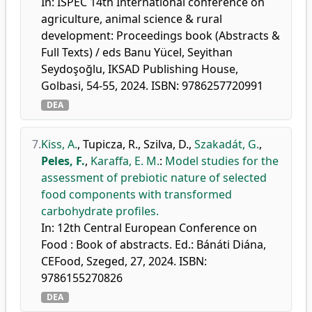
In: ISPEC 14th International conference on
agriculture, animal science & rural
development: Proceedings book (Abstracts &
Full Texts) / eds Banu Yücel, Seyithan
Seydoşoğlu, IKSAD Publishing House,
Golbasi, 54-55, 2024. ISBN: 9786257720991
DEA
7.
Kiss, A.
,
Tupicza, R.
,
Szilva, D.
,
Szakadát, G.
,
Peles, F.
,
Karaffa, E. M.
:
Model studies for the
assessment of prebiotic nature of selected
food components with transformed
carbohydrate profiles.
In: 12th Central European Conference on
Food : Book of abstracts. Ed.: Bánáti Diána,
CEFood, Szeged, 27, 2024. ISBN:
9786155270826
DEA