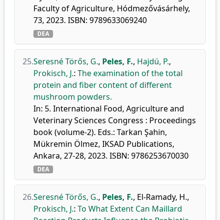
Faculty of Agriculture, Hódmezővásárhely,
73, 2023. ISBN: 9789633069240
DEA
25.
Seresné Törős, G.
,
Peles, F.
,
Hajdú, P.
,
Prokisch, J.
:
The examination of the total
protein and fiber content of different
mushroom powders.
In: 5. International Food, Agriculture and
Veterinary Sciences Congress : Proceedings
book (volume-2). Eds.: Tarkan Şahin,
Mükremin Ölmez, IKSAD Publications,
Ankara, 27-28, 2023. ISBN: 9786253670030
DEA
26.
Seresné Törős, G.
,
Peles, F.
,
El-Ramady, H.
,
Prokisch, J.
:
To What Extent Can Maillard