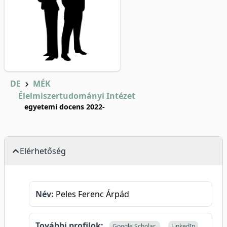
DE
MÉK
Élelmiszertudományi Intézet
egyetemi docens 2022-
Elérhetőség
Név:
Peles Ferenc Árpád
További profilok:
Google Scholar
LinkedIn