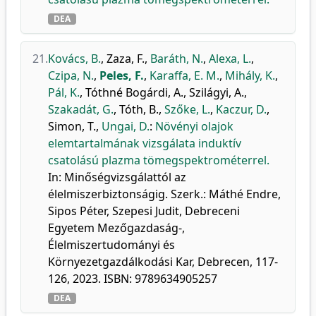
DEA
21.
Kovács, B.
,
Zaza, F.
,
Baráth, N.
,
Alexa, L.
,
Czipa, N.
,
Peles, F.
,
Karaffa, E. M.
,
Mihály, K.
,
Pál, K.
,
Tóthné Bogárdi, A.
,
Szilágyi, A.
,
Szakadát, G.
,
Tóth, B.
,
Szőke, L.
,
Kaczur, D.
,
Simon, T.
,
Ungai, D.
:
Növényi olajok
elemtartalmának vizsgálata induktív
csatolású plazma tömegspektrométerrel.
In: Minőségvizsgálattól az
élelmiszerbiztonságig. Szerk.: Máthé Endre,
Sipos Péter, Szepesi Judit, Debreceni
Egyetem Mezőgazdaság-,
Élelmiszertudományi és
Környezetgazdálkodási Kar, Debrecen, 117-
126, 2023. ISBN: 9789634905257
DEA