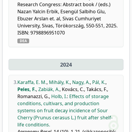
Research Congress: Abstract book / (eds.)
Nazan Yalcin Erbik, Esengül Salbiho Glu,
Ebuzer Arslan et. al, Sivas Cumhuriyet
University, Sivas, Törökország, 550-551, 2025.
ISBN: 9798896951070
DEA
2024
3.
Karaffa, E. M.
,
Mihály, K.
,
Nagy, A.
,
Pál, K.
,
Peles, F.
,
Zabiák, A.
,
Kovács, C.
,
Takács, F.
,
Romanazzi, G.
,
Holb, I.
:
Effects of storage
conditions, cultivars, and production
systems on fruit decay incidence of Sour
Cherry (Prunus cerasus L.) fruit after shelf-
life conditions.
Agronomy-Basel.
14 (10), 1-21, (cikkazonosító: