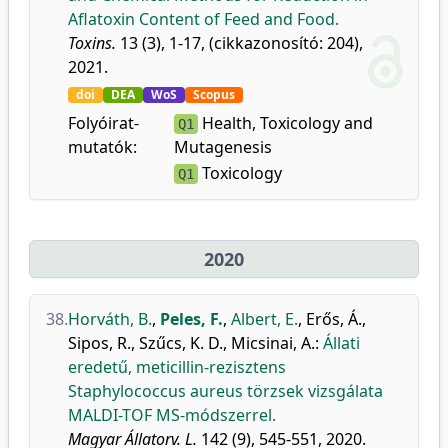
Aflatoxin Content of Feed and Food.
Toxins.
13 (3), 1-17, (cikkazonosító: 204),
2021.
doi
DEA
WoS
Scopus
Folyóirat-
Health, Toxicology and
Q1
mutatók:
Mutagenesis
Toxicology
Q1
2020
38.
Horváth, B.
,
Peles, F.
,
Albert, E.
,
Erős, Á.
,
Sipos, R.
,
Szűcs, K. D.
,
Micsinai, A.
:
Állati
eredetű, meticillin-rezisztens
Staphylococcus aureus törzsek vizsgálata
MALDI-TOF MS-módszerrel.
Magyar Állatorv. L.
142 (9), 545-551, 2020.