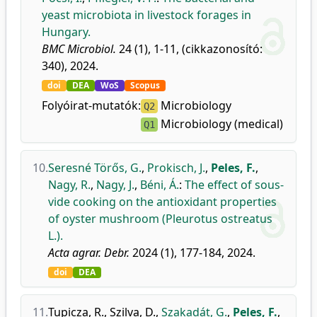
yeast microbiota in livestock forages in
Hungary.
BMC Microbiol.
24 (1), 1-11, (cikkazonosító:
340), 2024.
doi
DEA
WoS
Scopus
Folyóirat-mutatók:
Microbiology
Q2
Microbiology (medical)
Q1
10.
Seresné Törős, G.
,
Prokisch, J.
,
Peles, F.
,
Nagy, R.
,
Nagy, J.
,
Béni, Á.
:
The effect of sous-
vide cooking on the antioxidant properties
of oyster mushroom (Pleurotus ostreatus
L.).
Acta agrar. Debr.
2024 (1), 177-184, 2024.
doi
DEA
11.
Tupicza, R.
,
Szilva, D.
,
Szakadát, G.
,
Peles, F.
,