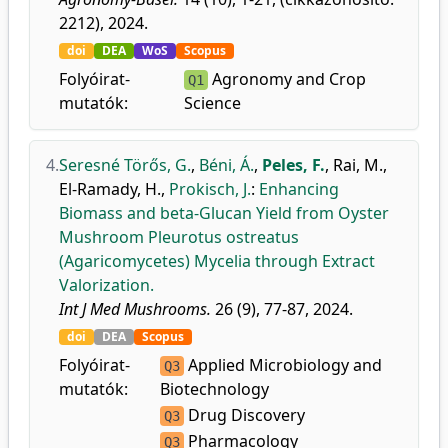
2212), 2024.
doi
DEA
WoS
Scopus
Folyóirat-
Agronomy and Crop
Q1
mutatók:
Science
4.
Seresné Törős, G.
,
Béni, Á.
,
Peles, F.
,
Rai, M.
,
El-Ramady, H.
,
Prokisch, J.
:
Enhancing
Biomass and beta-Glucan Yield from Oyster
Mushroom Pleurotus ostreatus
(Agaricomycetes) Mycelia through Extract
Valorization.
Int J Med Mushrooms.
26 (9), 77-87, 2024.
doi
DEA
Scopus
Folyóirat-
Applied Microbiology and
Q3
mutatók:
Biotechnology
Drug Discovery
Q3
Pharmacology
Q3