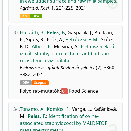
in ewe udder surface and raw milk samples.
Agrártud. Közl.
1, 221-225, 2021.
doi
DEA
33.
Horváth, B.
,
Peles, F.
,
Gasparik, J.
,
Pocklán,
E.
,
Sipos, R.
,
Erős, Á.
,
Petróczki, F. M.
,
Szűcs,
K. D.
,
Albert, E.
,
Micsinai, A.
:
Élelmiszerekből
izolált Staphylococcus fajok antibiotikum
rezisztencia vizsgálata.
Élelmiszervizsgálati Közlemények.
67 (2), 3360-
3382, 2021.
DEA
Scopus
Folyóirat-mutatók:
Food Science
Q4
34.
Tonamo, A.
,
Komlósi, I.
,
Varga, L.
,
Kačániová,
M.
,
Peles, F.
:
Identification of ovine-
associated staphylococci by MALDI-TOF
mass spectrometry.