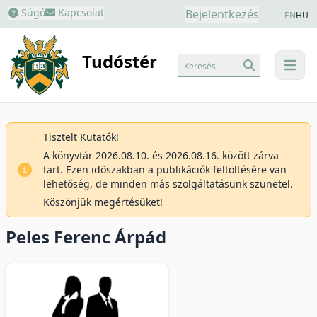
Súgó
Kapcsolat
Bejelentkezés
EN
HU
Tudóstér
Keresés
menu
Tisztelt Kutatók!
A könyvtár 2026.08.10. és 2026.08.16. között zárva
tart. Ezen időszakban a publikációk feltöltésére van
lehetőség, de minden más szolgáltatásunk szünetel.
Köszönjük megértésüket!
Peles Ferenc Árpád