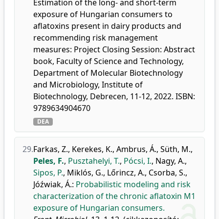
Estimation of the long- and short-term
exposure of Hungarian consumers to
aflatoxins present in dairy products and
recommending risk management
measures: Project Closing Session: Abstract
book, Faculty of Science and Technology,
Department of Molecular Biotechnology
and Microbiology, Institute of
Biotechnology, Debrecen, 11-12, 2022. ISBN:
9789634904670
DEA
29.
Farkas, Z.
,
Kerekes, K.
,
Ambrus, Á.
,
Süth, M.
,
Peles, F.
,
Pusztahelyi, T.
,
Pócsi, I.
,
Nagy, A.
,
Sipos, P.
,
Miklós, G.
,
Lőrincz, A.
,
Csorba, S.
,
Jóźwiak, Á.
:
Probabilistic modeling and risk
characterization of the chronic aflatoxin M1
exposure of Hungarian consumers.