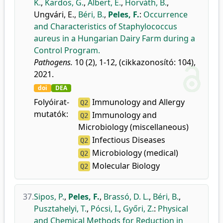
K.
,
Kardos, G.
,
Albert, E.
,
Horváth, B.
,
Ungvári, E.
,
Béri, B.
,
Peles, F.
:
Occurrence
and Characteristics of Staphylococcus
aureus in a Hungarian Dairy Farm during a
Control Program.
Pathogens.
10 (2), 1-12, (cikkazonosító: 104),
2021.
doi
DEA
Folyóirat-
Immunology and Allergy
Q2
mutatók:
Immunology and
Q2
Microbiology (miscellaneous)
Infectious Diseases
Q2
Microbiology (medical)
Q2
Molecular Biology
Q2
37.
Sipos, P.
,
Peles, F.
,
Brassó, D. L.
,
Béri, B.
,
Pusztahelyi, T.
,
Pócsi, I.
,
Győri, Z.
:
Physical
and Chemical Methods for Reduction in