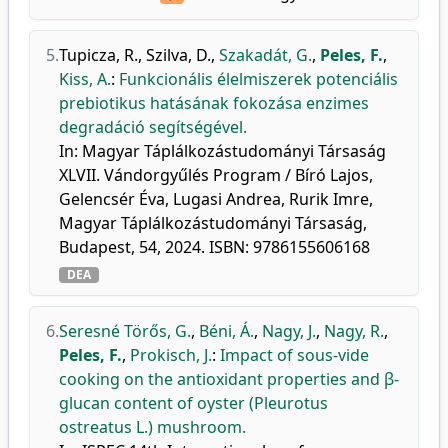
5.
Tupicza, R.
,
Szilva, D.
,
Szakadát, G.
,
Peles, F.
,
Kiss, A.
:
Funkcionális élelmiszerek potenciális
prebiotikus hatásának fokozása enzimes
degradáció segítségével.
In: Magyar Táplálkozástudományi Társaság
XLVII. Vándorgyűlés Program / Bíró Lajos,
Gelencsér Éva, Lugasi Andrea, Rurik Imre,
Magyar Táplálkozástudományi Társaság,
Budapest, 54, 2024. ISBN: 9786155606168
DEA
6.
Seresné Törős, G.
,
Béni, Á.
,
Nagy, J.
,
Nagy, R.
,
Peles, F.
,
Prokisch, J.
:
Impact of sous-vide
cooking on the antioxidant properties and β-
glucan content of oyster (Pleurotus
ostreatus L.) mushroom.