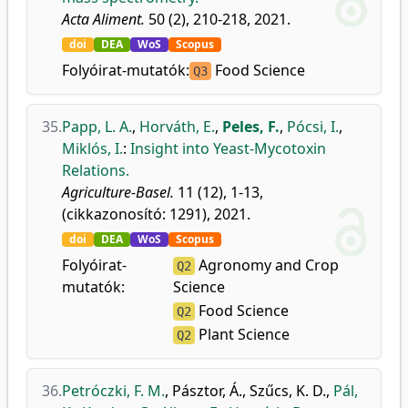
Acta Aliment.
50 (2), 210-218, 2021.
doi
DEA
WoS
Scopus
Folyóirat-mutatók:
Food Science
Q3
35.
Papp, L. A.
,
Horváth, E.
,
Peles, F.
,
Pócsi, I.
,
Miklós, I.
:
Insight into Yeast-Mycotoxin
Relations.
Agriculture-Basel.
11 (12), 1-13,
(cikkazonosító: 1291), 2021.
doi
DEA
WoS
Scopus
Folyóirat-
Agronomy and Crop
Q2
mutatók:
Science
Food Science
Q2
Plant Science
Q2
36.
Petróczki, F. M.
,
Pásztor, Á.
,
Szűcs, K. D.
,
Pál,