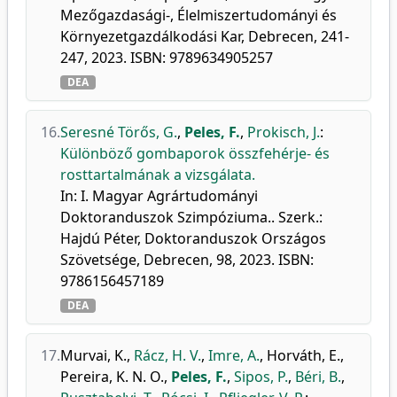
Mezőgazdasági-, Élelmiszertudományi és
Környezetgazdálkodási Kar, Debrecen, 241-
247, 2023. ISBN: 9789634905257
DEA
16.
Seresné Törős, G.
,
Peles, F.
,
Prokisch, J.
:
Különböző gombaporok összfehérje- és
rosttartalmának a vizsgálata.
In: I. Magyar Agrártudományi
Doktoranduszok Szimpóziuma.. Szerk.:
Hajdú Péter, Doktoranduszok Országos
Szövetsége, Debrecen, 98, 2023. ISBN:
9786156457189
DEA
17.
Murvai, K.
,
Rácz, H. V.
,
Imre, A.
,
Horváth, E.
,
Pereira, K. N. O.
,
Peles, F.
,
Sipos, P.
,
Béri, B.
,