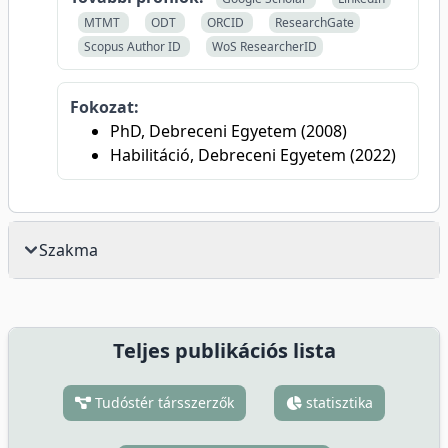
MTMT
ODT
ORCID
ResearchGate
Scopus Author ID
WoS ResearcherID
Fokozat:
PhD, Debreceni Egyetem (2008)
Habilitáció, Debreceni Egyetem (2022)
Szakma
Teljes publikációs lista
Tudóstér társszerzők
statisztika