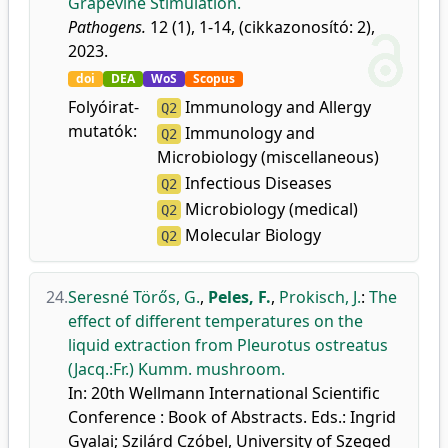
Grapevine Stimulation.
Pathogens.
12 (1), 1-14, (cikkazonosító: 2),
2023.
doi
DEA
WoS
Scopus
Folyóirat-
Immunology and Allergy
Q2
mutatók:
Immunology and
Q2
Microbiology (miscellaneous)
Infectious Diseases
Q2
Microbiology (medical)
Q2
Molecular Biology
Q2
24.
Seresné Törős, G.
,
Peles, F.
,
Prokisch, J.
:
The
effect of different temperatures on the
liquid extraction from Pleurotus ostreatus
(Jacq.:Fr.) Kumm. mushroom.
In: 20th Wellmann International Scientific
Conference : Book of Abstracts. Eds.: Ingrid
Gyalai; Szilárd Czóbel, University of Szeged