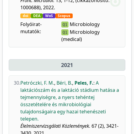
Front. Microbiol.
13, 1-12, (cikkazonosító:
1000688), 2022.
doi
DEA
WoS
Scopus
Folyóirat-
Microbiology
Q1
mutatók:
Microbiology
Q1
(medical)
2021
30.
Petróczki, F. M.
,
Béri, B.
,
Peles, F.
:
A
laktációszám és a laktáció stádium hatása a
tejmennyiségre, a nyers tehéntej
összetételére és mikrobiológiai
tulajdonságaira egy hazai tehenészeti
telepen.
Élelmiszervizsgálati Közlemények.
67 (2), 3421-
3430, 2021.