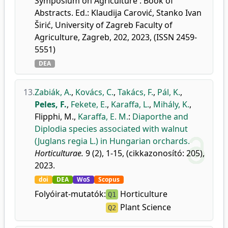
Symposium on Agriculture : Book of
Abstracts. Ed.: Klaudija Carović, Stanko Ivan
Širić, University of Zagreb Faculty of
Agriculture, Zagreb, 202, 2023, (ISSN 2459-
5551)
DEA
13.
Zabiák, A.
,
Kovács, C.
,
Takács, F.
,
Pál, K.
,
Peles, F.
,
Fekete, E.
,
Karaffa, L.
,
Mihály, K.
,
Flipphi, M.
,
Karaffa, E. M.
:
Diaporthe and
Diplodia species associated with walnut
(Juglans regia L.) in Hungarian orchards.
Horticulturae.
9 (2), 1-15, (cikkazonosító: 205),
2023.
doi
DEA
WoS
Scopus
Folyóirat-mutatók:
Horticulture
Q1
Plant Science
Q2