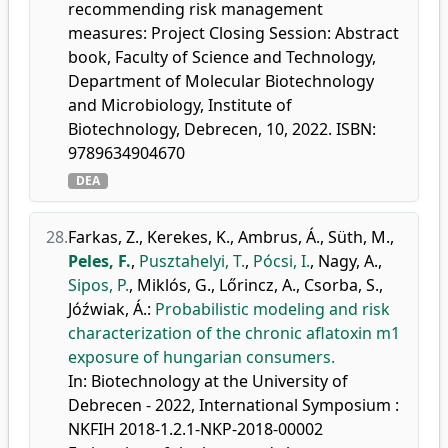
recommending risk management
measures: Project Closing Session: Abstract
book, Faculty of Science and Technology,
Department of Molecular Biotechnology
and Microbiology, Institute of
Biotechnology, Debrecen, 10, 2022. ISBN:
9789634904670
DEA
28.
Farkas, Z.
,
Kerekes, K.
,
Ambrus, Á.
,
Süth, M.
,
Peles, F.
,
Pusztahelyi, T.
,
Pócsi, I.
,
Nagy, A.
,
Sipos, P.
,
Miklós, G.
,
Lőrincz, A.
,
Csorba, S.
,
Jóźwiak, Á.
:
Probabilistic modeling and risk
characterization of the chronic aflatoxin m1
exposure of hungarian consumers.
In: Biotechnology at the University of
Debrecen - 2022, International Symposium :
NKFIH 2018-1.2.1-NKP-2018-00002