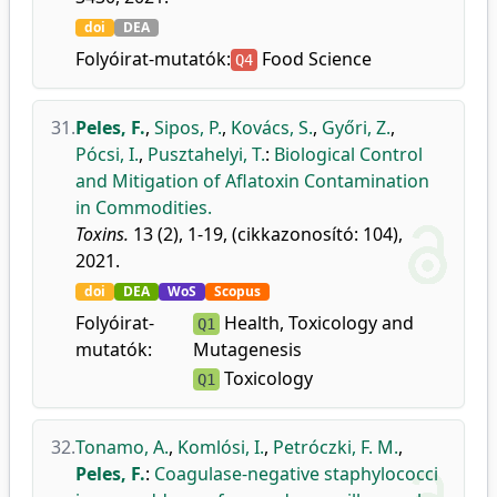
doi
DEA
Folyóirat-mutatók:
Food Science
Q4
31.
Peles, F.
,
Sipos, P.
,
Kovács, S.
,
Győri, Z.
,
Pócsi, I.
,
Pusztahelyi, T.
:
Biological Control
and Mitigation of Aflatoxin Contamination
in Commodities.
Toxins.
13 (2), 1-19, (cikkazonosító: 104),
2021.
doi
DEA
WoS
Scopus
Folyóirat-
Health, Toxicology and
Q1
mutatók:
Mutagenesis
Toxicology
Q1
32.
Tonamo, A.
,
Komlósi, I.
,
Petróczki, F. M.
,
Peles, F.
:
Coagulase-negative staphylococci