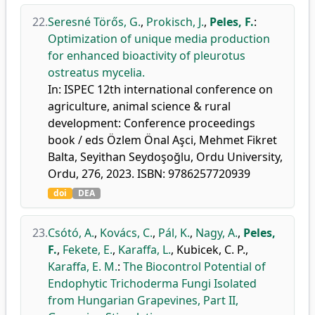
22.
Seresné Törős, G.
,
Prokisch, J.
,
Peles, F.
:
Optimization of unique media production
for enhanced bioactivity of pleurotus
ostreatus mycelia.
In: ISPEC 12th international conference on
agriculture, animal science & rural
development: Conference proceedings
book / eds Özlem Önal Aşci, Mehmet Fikret
Balta, Seyithan Seydoşoğlu, Ordu University,
Ordu, 276, 2023. ISBN: 9786257720939
doi
DEA
23.
Csótó, A.
,
Kovács, C.
,
Pál, K.
,
Nagy, A.
,
Peles,
F.
,
Fekete, E.
,
Karaffa, L.
,
Kubicek, C. P.
,
Karaffa, E. M.
:
The Biocontrol Potential of
Endophytic Trichoderma Fungi Isolated
from Hungarian Grapevines, Part II,