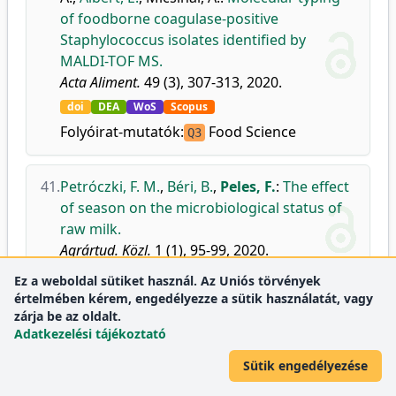
of foodborne coagulase-positive
Staphylococcus isolates identified by
MALDI-TOF MS.
Acta Aliment.
49 (3), 307-313, 2020.
doi
DEA
WoS
Scopus
Folyóirat-mutatók:
Food Science
Q3
41.
Petróczki, F. M.
,
Béri, B.
,
Peles, F.
:
The effect
of season on the microbiological status of
raw milk.
Agrártud. Közl.
1 (1), 95-99, 2020.
doi
DEA
Ez a weboldal sütiket használ. Az Uniós törvények
értelmében kérem, engedélyezze a sütik használatát, vagy
zárja be az oldalt.
Adatkezelési tájékoztató
2019
Sütik engedélyezése