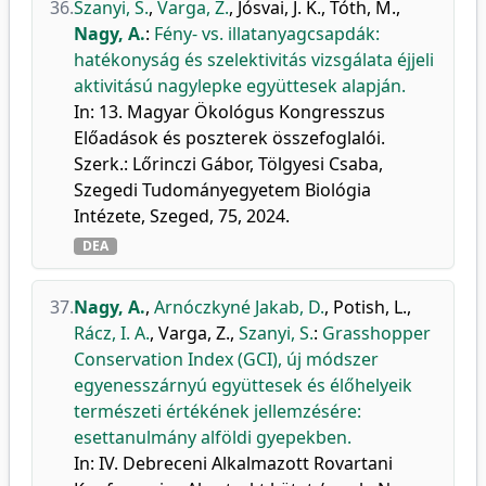
36.
Szanyi, S.
,
Varga, Z.
,
Jósvai, J. K.
,
Tóth, M.
,
Nagy, A.
:
Fény- vs. illatanyagcsapdák:
hatékonyság és szelektivitás vizsgálata éjjeli
aktivitású nagylepke együttesek alapján.
In: 13. Magyar Ökológus Kongresszus
Előadások és poszterek összefoglalói.
Szerk.: Lőrinczi Gábor, Tölgyesi Csaba,
Szegedi Tudományegyetem Biológia
Intézete, Szeged, 75, 2024.
DEA
37.
Nagy, A.
,
Arnóczkyné Jakab, D.
,
Potish, L.
,
Rácz, I. A.
,
Varga, Z.
,
Szanyi, S.
:
Grasshopper
Conservation Index (GCI), új módszer
egyenesszárnyú együttesek és élőhelyeik
természeti értékének jellemzésére:
esettanulmány alföldi gyepekben.
In: IV. Debreceni Alkalmazott Rovartani