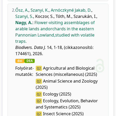
2.
Ősz, A.
,
Szanyi, K.
,
Arnóczkyné Jakab, D.
,
Szanyi, S.
,
Koczor, S.
,
Tóth, M.
,
Szarukán, I.
,
Nagy, A.
:
Flower-visiting assemblages of
arable lands andorchards in the eastern
Pannonian Lowland,studied with volatile
traps.
Biodivers. Data J.
14, 1-18, (cikkazonosító:
174461), 2026.
doi
DEA
Folyóirat-
Agricultural and Biological
Q2
mutatók:
Sciences (miscellaneous) (2025)
Animal Science and Zoology
Q2
(2025)
Ecology (2025)
Q2
Ecology, Evolution, Behavior
Q2
and Systematics (2025)
Insect Science (2025)
Q2