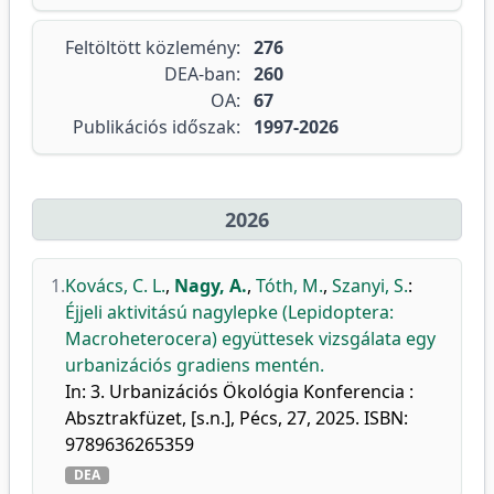
Feltöltött közlemény:
276
DEA-ban:
260
OA:
67
Publikációs időszak:
1997-2026
2026
1.
Kovács, C. L.
,
Nagy, A.
,
Tóth, M.
,
Szanyi, S.
:
Éjjeli aktivitású nagylepke (Lepidoptera:
Macroheterocera) együttesek vizsgálata egy
urbanizációs gradiens mentén.
In: 3. Urbanizációs Ökológia Konferencia :
Absztrakfüzet, [s.n.], Pécs, 27, 2025. ISBN:
9789636265359
DEA