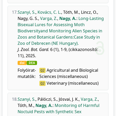
17.
Szanyi, S.
,
Kovács, C. L.
,
Tóth, M.
,
Lincz, O.
,
Nagy, G. S.
,
Varga, Z.
,
Nagy, A.
:
Long-Lasting
Bisexual Lures for Assessing Moth
Biodiversityand Monitoring Alien Species in
Zoos and Botanical Gardens:Case Study in
Zoo of Debrecen (NE Hungary).
J. Zool. Bot. Gard.
6 (1), 1-9, (cikkazonosító:
11), 2025.
doi
DEA
Folyóirat-
Agricultural and Biological
Q2
mutatók:
Sciences (miscellaneous)
Veterinary (miscellaneous)
Q2
18.
Szanyi, S.
,
Pálóczi, S.
,
Jósvai, J. K.
,
Varga, Z.
,
Tóth, M.
,
Nagy, A.
:
Monitoring of Harmful
Noctuid Pests with Synthetic Sex