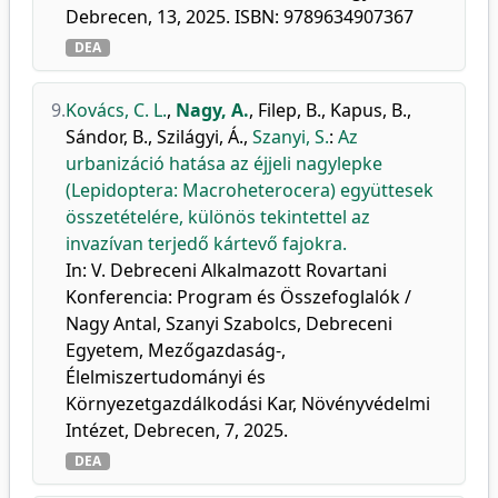
Debrecen, 13, 2025. ISBN: 9789634907367
DEA
9.
Kovács, C. L.
,
Nagy, A.
,
Filep, B.
,
Kapus, B.
,
Sándor, B.
,
Szilágyi, Á.
,
Szanyi, S.
:
Az
urbanizáció hatása az éjjeli nagylepke
(Lepidoptera: Macroheterocera) együttesek
összetételére, különös tekintettel az
invazívan terjedő kártevő fajokra.
In: V. Debreceni Alkalmazott Rovartani
Konferencia: Program és Összefoglalók /
Nagy Antal, Szanyi Szabolcs, Debreceni
Egyetem, Mezőgazdaság-,
Élelmiszertudományi és
Környezetgazdálkodási Kar, Növényvédelmi
Intézet, Debrecen, 7, 2025.
DEA