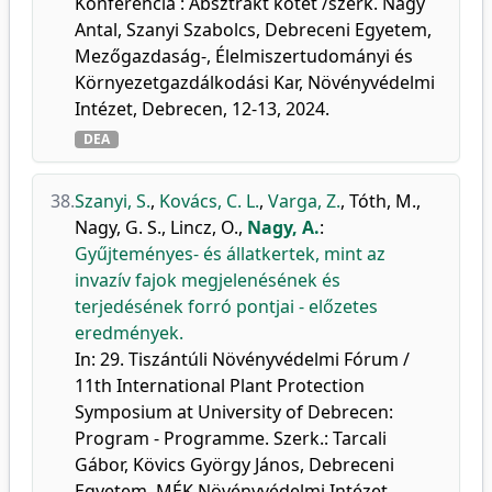
Konferencia : Absztrakt kötet /szerk. Nagy
Antal, Szanyi Szabolcs, Debreceni Egyetem,
Mezőgazdaság-, Élelmiszertudományi és
Környezetgazdálkodási Kar, Növényvédelmi
Intézet, Debrecen, 12-13, 2024.
DEA
38.
Szanyi, S.
,
Kovács, C. L.
,
Varga, Z.
,
Tóth, M.
,
Nagy, G. S.
,
Lincz, O.
,
Nagy, A.
:
Gyűjteményes- és állatkertek, mint az
invazív fajok megjelenésének és
terjedésének forró pontjai - előzetes
eredmények.
In: 29. Tiszántúli Növényvédelmi Fórum /
11th International Plant Protection
Symposium at University of Debrecen:
Program - Programme. Szerk.: Tarcali
Gábor, Kövics György János, Debreceni
Egyetem, MÉK Növényvédelmi Intézet,