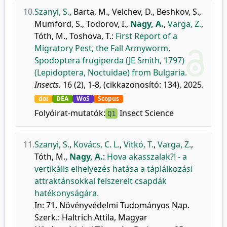
10.
Szanyi, S.
,
Barta, M.
,
Velchev, D.
,
Beshkov, S.
,
Mumford, S.
,
Todorov, I.
,
Nagy, A.
,
Varga, Z.
,
Tóth, M.
,
Toshova, T.
:
First Report of a
Migratory Pest, the Fall Armyworm,
Spodoptera frugiperda (JE Smith, 1797)
(Lepidoptera, Noctuidae) from Bulgaria.
Insects.
16 (2), 1-8, (cikkazonosító: 134), 2025.
doi
DEA
WoS
Scopus
Folyóirat-mutatók:
Insect Science
Q1
11.
Szanyi, S.
,
Kovács, C. L.
,
Vitkó, T.
,
Varga, Z.
,
Tóth, M.
,
Nagy, A.
:
Hova akasszalak?! - a
vertikális elhelyezés hatása a táplálkozási
attraktánsokkal felszerelt csapdák
hatékonyságára.
In: 71. Növényvédelmi Tudományos Nap.
Szerk.: Haltrich Attila, Magyar