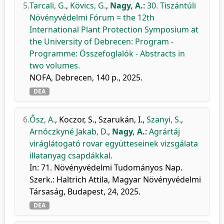
5.
Tarcali, G.
,
Kövics, G.
,
Nagy, A.
:
30. Tiszántúli
Növényvédelmi Fórum = the 12th
International Plant Protection Symposium at
the University of Debrecen: Program -
Programme: Összefoglalók - Abstracts in
two volumes.
NOFA, Debrecen, 140 p., 2025.
DEA
6.
Ősz, A.
,
Koczor, S.
,
Szarukán, I.
,
Szanyi, S.
,
Arnóczkyné Jakab, D.
,
Nagy, A.
:
Agrártáj
viráglátogató rovar együtteseinek vizsgálata
illatanyag csapdákkal.
In: 71. Növényvédelmi Tudományos Nap.
Szerk.: Haltrich Attila, Magyar Növényvédelmi
Társaság, Budapest, 24, 2025.
DEA