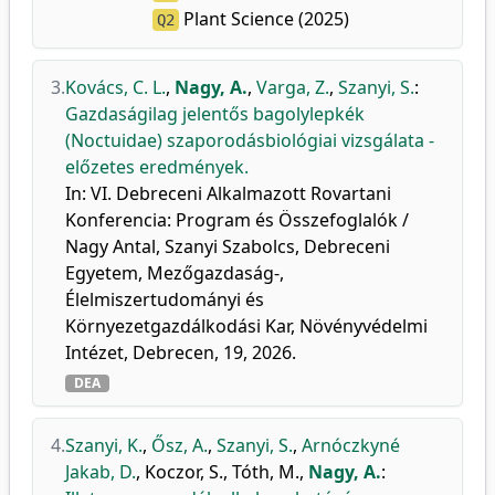
Plant Science (2025)
Q2
3.
Kovács, C. L.
,
Nagy, A.
,
Varga, Z.
,
Szanyi, S.
:
Gazdaságilag jelentős bagolylepkék
(Noctuidae) szaporodásbiológiai vizsgálata -
előzetes eredmények.
In: VI. Debreceni Alkalmazott Rovartani
Konferencia: Program és Összefoglalók /
Nagy Antal, Szanyi Szabolcs, Debreceni
Egyetem, Mezőgazdaság-,
Élelmiszertudományi és
Környezetgazdálkodási Kar, Növényvédelmi
Intézet, Debrecen, 19, 2026.
DEA
4.
Szanyi, K.
,
Ősz, A.
,
Szanyi, S.
,
Arnóczkyné
Jakab, D.
,
Koczor, S.
,
Tóth, M.
,
Nagy, A.
: