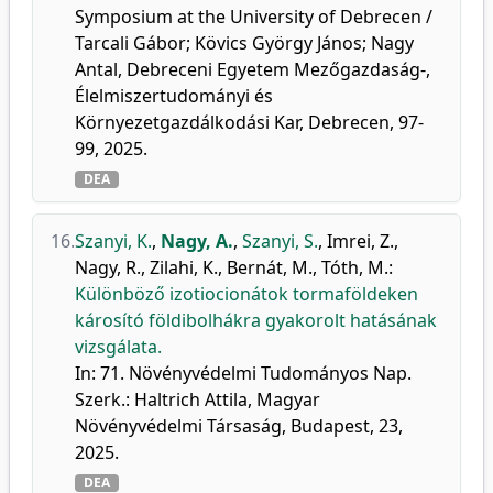
Symposium at the University of Debrecen /
Tarcali Gábor; Kövics György János; Nagy
Antal, Debreceni Egyetem Mezőgazdaság-,
Élelmiszertudományi és
Környezetgazdálkodási Kar, Debrecen, 97-
99, 2025.
DEA
16.
Szanyi, K.
,
Nagy, A.
,
Szanyi, S.
,
Imrei, Z.
,
Nagy, R.
,
Zilahi, K.
,
Bernát, M.
,
Tóth, M.
:
Különböző izotiocionátok tormaföldeken
károsító földibolhákra gyakorolt hatásának
vizsgálata.
In: 71. Növényvédelmi Tudományos Nap.
Szerk.: Haltrich Attila, Magyar
Növényvédelmi Társaság, Budapest, 23,
2025.
DEA