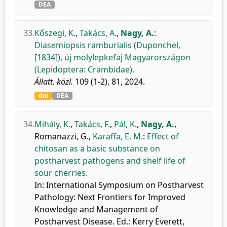
DEA
33.
Kőszegi, K.
,
Takács, A.
,
Nagy, A.
:
Diasemiopsis ramburialis (Duponchel,
[1834]), új molylepkefaj Magyarországon
(Lepidoptera: Crambidae).
Állatt. közl.
109 (1-2), 81, 2024.
doi
DEA
34.
Mihály, K.
,
Takács, F.
,
Pál, K.
,
Nagy, A.
,
Romanazzi, G.
,
Karaffa, E. M.
:
Effect of
chitosan as a basic substance on
postharvest pathogens and shelf life of
sour cherries.
In: International Symposium on Postharvest
Pathology: Next Frontiers for Improved
Knowledge and Management of
Postharvest Disease. Ed.: Kerry Everett,