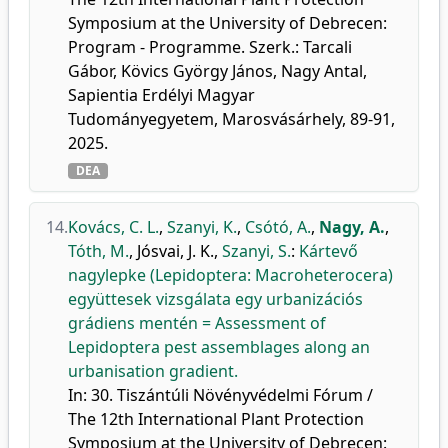
Symposium at the University of Debrecen:
Program - Programme. Szerk.: Tarcali
Gábor, Kövics György János, Nagy Antal,
Sapientia Erdélyi Magyar
Tudományegyetem, Marosvásárhely, 89-91,
2025.
DEA
14.
Kovács, C. L.
,
Szanyi, K.
,
Csótó, A.
,
Nagy, A.
,
Tóth, M.
,
Jósvai, J. K.
,
Szanyi, S.
:
Kártevő
nagylepke (Lepidoptera: Macroheterocera)
együttesek vizsgálata egy urbanizációs
grádiens mentén = Assessment of
Lepidoptera pest assemblages along an
urbanisation gradient.
In: 30. Tiszántúli Növényvédelmi Fórum /
The 12th International Plant Protection
Symposium at the University of Debrecen: