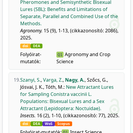
Pheromones and Semisynthetic Bisexual
Lures (SBL): Benefits and Limitations of
Separate, Parallel and Combined Use of the
Methods.
Agronomy.
15 (9), 1-13, (cikkazonosító: 2086),
2025.
doi
DEA
Folyóirat-
Agronomy and Crop
Q1
mutatók:
Science
19.
Szanyi, S.
,
Varga, Z.
,
Nagy, A.
,
Szőcs, G.
,
Jósvai, J. K.
,
Tóth, M.
:
New Attractant Lures
for Sampling Conistra vaccinii L.
Populations: Bisexual Lures and a Sex
Attractant (Lepidoptera: Noctuidae).
Insects.
16 (2), 1-10, (cikkazonosító: 77), 2025.
doi
DEA
WoS
Scopus
Folyóirat-mutatók:
Insect Science
Q1