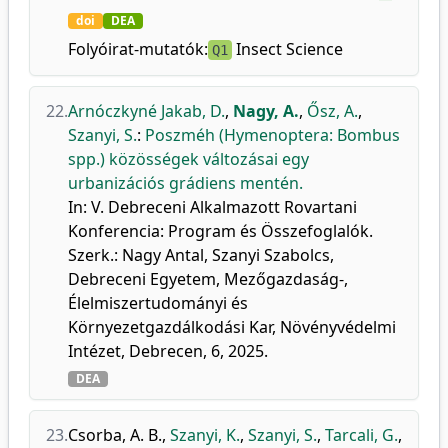
doi
DEA
Folyóirat-mutatók:
Insect Science
Q1
22.
Arnóczkyné Jakab, D.
,
Nagy, A.
,
Ősz, A.
,
Szanyi, S.
:
Poszméh (Hymenoptera: Bombus
spp.) közösségek változásai egy
urbanizációs grádiens mentén.
In: V. Debreceni Alkalmazott Rovartani
Konferencia: Program és Összefoglalók.
Szerk.: Nagy Antal, Szanyi Szabolcs,
Debreceni Egyetem, Mezőgazdaság-,
Élelmiszertudományi és
Környezetgazdálkodási Kar, Növényvédelmi
Intézet, Debrecen, 6, 2025.
DEA
23.
Csorba, A. B.
,
Szanyi, K.
,
Szanyi, S.
,
Tarcali, G.
,