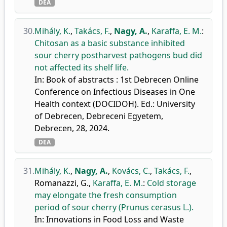
DEA
30.
Mihály, K.
,
Takács, F.
,
Nagy, A.
,
Karaffa, E. M.
:
Chitosan as a basic substance inhibited
sour cherry postharvest pathogens bud did
not affected its shelf life.
In: Book of abstracts : 1st Debrecen Online
Conference on Infectious Diseases in One
Health context (DOCIDOH). Ed.: University
of Debrecen, Debreceni Egyetem,
Debrecen, 28, 2024.
DEA
31.
Mihály, K.
,
Nagy, A.
,
Kovács, C.
,
Takács, F.
,
Romanazzi, G.
,
Karaffa, E. M.
:
Cold storage
may elongate the fresh consumption
period of sour cherry (Prunus cerasus L.).
In: Innovations in Food Loss and Waste