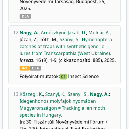
Növényvédelmi Társaság, Budapest, 25,
2025.
DEA
12.
Nagy, A.
,
Arnóczkyné Jakab, D.
,
Molnár, A.
,
Józan, Z.
,
Tóth, M.
,
Szanyi, S.
:
Hymenoptera
catches of traps with synthetic generic
lures from Transcarpathia (West Ukraine).
Insects.
16 (9), 1-9, (cikkazonosító: 885), 2025.
doi
DEA
Folyóirat-mutatók:
Insect Science
Q1
13.
Kőszegi, K.
,
Szanyi, K.
,
Szanyi, S.
,
Nagy, A.
:
Idegenhonos molyfajok nyomában
Magyarországon = Tracking alien moth
species in Hungary.
In: 30. Tiszántúli Növényvédelmi Fórum /
The 12th International Plant Protection