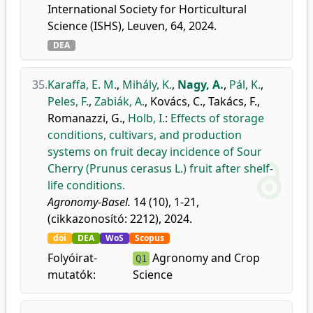
International Society for Horticultural
Science (ISHS), Leuven, 64, 2024.
DEA
35.
Karaffa, E. M.
,
Mihály, K.
,
Nagy, A.
,
Pál, K.
,
Peles, F.
,
Zabiák, A.
,
Kovács, C.
,
Takács, F.
,
Romanazzi, G.
,
Holb, I.
:
Effects of storage
conditions, cultivars, and production
systems on fruit decay incidence of Sour
Cherry (Prunus cerasus L.) fruit after shelf-
life conditions.
Agronomy-Basel.
14 (10), 1-21,
(cikkazonosító: 2212), 2024.
doi
DEA
WoS
Scopus
Folyóirat-
Agronomy and Crop
Q1
mutatók:
Science