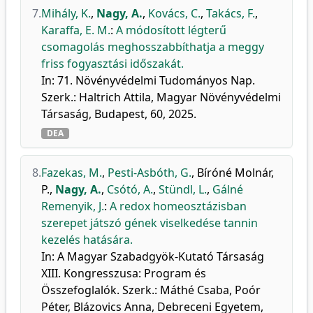
7.
Mihály, K.
,
Nagy, A.
,
Kovács, C.
,
Takács, F.
,
Karaffa, E. M.
:
A módosított légterű
csomagolás meghosszabbíthatja a meggy
friss fogyasztási időszakát.
In: 71. Növényvédelmi Tudományos Nap.
Szerk.: Haltrich Attila, Magyar Növényvédelmi
Társaság, Budapest, 60, 2025.
DEA
8.
Fazekas, M.
,
Pesti-Asbóth, G.
,
Bíróné Molnár,
P.
,
Nagy, A.
,
Csótó, A.
,
Stündl, L.
,
Gálné
Remenyik, J.
:
A redox homeosztázisban
szerepet játszó gének viselkedése tannin
kezelés hatására.
In: A Magyar Szabadgyök-Kutató Társaság
XIII. Kongresszusa: Program és
Összefoglalók. Szerk.: Máthé Csaba, Poór
Péter, Blázovics Anna, Debreceni Egyetem,