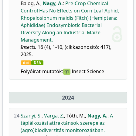
Balog, A.
,
Nagy, A.
:
Pre-Crop Chemical
Control Has No Effects on Corn Leaf Aphid,
Rhopalosiphum maidis (Fitch) (Hemiptera:
Aphididae) Endosymbiotic Bacterial
Diversity Along an Industrial Maize
Management.
Insects.
16 (4), 1-10, (cikkazonosító: 417),
2025.
doi
DEA
Folyóirat-mutatók:
Insect Science
Q1
2024
24.
Szanyi, S.
,
Varga, Z.
,
Tóth, M.
,
Nagy, A.
:
A
táplálkozási attraktánsok szerepe az
(agro)biodiverzitás monitorozásban.