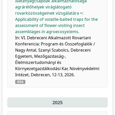
Illatanyagcsapdák alkalmazhatósága
agrárélőhelyek viráglátogató
rovarközösségeinek vizsgálatára =:
Applicability of volatile-baited traps for the
assessment of flower-visiting insect
assemblages in agroecosystems.
In: VI. Debreceni Alkalmazott Rovartani
Konferencia: Program és Összefoglalók /
Nagy Antal, Szanyi Szabolcs, Debreceni
Egyetem, Mezőgazdaság-,
Élelmiszertudományi és
Környezetgazdálkodási Kar, Növényvédelmi
Intézet, Debrecen, 12-13, 2026.
DEA
2025