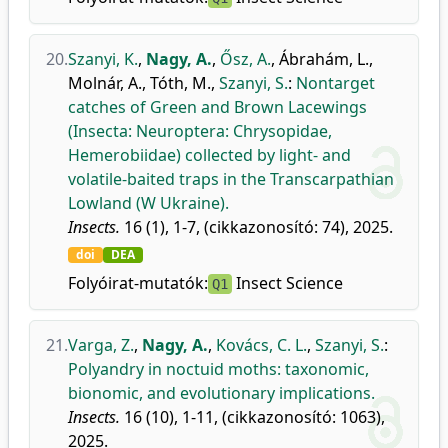
20.
Szanyi, K.
,
Nagy, A.
,
Ősz, A.
,
Ábrahám, L.
,
Molnár, A.
,
Tóth, M.
,
Szanyi, S.
:
Nontarget
catches of Green and Brown Lacewings
(Insecta: Neuroptera: Chrysopidae,
Hemerobiidae) collected by light- and
volatile-baited traps in the Transcarpathian
Lowland (W Ukraine).
Insects.
16 (1), 1-7, (cikkazonosító: 74), 2025.
doi
DEA
Folyóirat-mutatók:
Insect Science
Q1
21.
Varga, Z.
,
Nagy, A.
,
Kovács, C. L.
,
Szanyi, S.
:
Polyandry in noctuid moths: taxonomic,
bionomic, and evolutionary implications.
Insects.
16 (10), 1-11, (cikkazonosító: 1063),
2025.