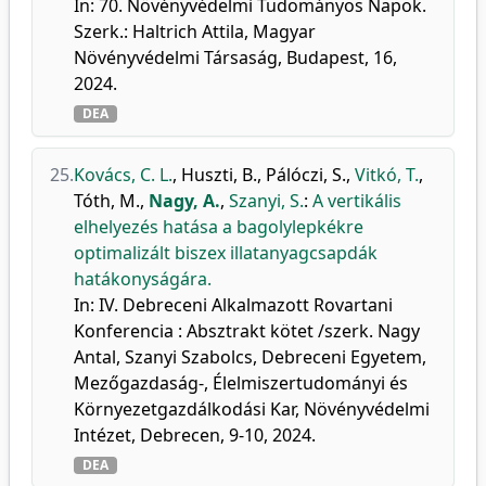
In: 70. Növényvédelmi Tudományos Napok.
Szerk.: Haltrich Attila, Magyar
Növényvédelmi Társaság, Budapest, 16,
2024.
DEA
25.
Kovács, C. L.
,
Huszti, B.
,
Pálóczi, S.
,
Vitkó, T.
,
Tóth, M.
,
Nagy, A.
,
Szanyi, S.
:
A vertikális
elhelyezés hatása a bagolylepkékre
optimalizált biszex illatanyagcsapdák
hatákonyságára.
In: IV. Debreceni Alkalmazott Rovartani
Konferencia : Absztrakt kötet /szerk. Nagy
Antal, Szanyi Szabolcs, Debreceni Egyetem,
Mezőgazdaság-, Élelmiszertudományi és
Környezetgazdálkodási Kar, Növényvédelmi
Intézet, Debrecen, 9-10, 2024.
DEA