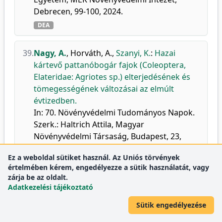
Debrecen, 99-100, 2024.
DEA
39.
Nagy, A.
,
Horváth, A.
,
Szanyi, K.
:
Hazai
kártevő pattanóbogár fajok (Coleoptera,
Elateridae: Agriotes sp.) elterjedésének és
tömegességének változásai az elmúlt
évtizedben.
In: 70. Növényvédelmi Tudományos Napok.
Szerk.: Haltrich Attila, Magyar
Növényvédelmi Társaság, Budapest, 23,
2024.
Ez a weboldal sütiket használ. Az Uniós törvények
DEA
értelmében kérem, engedélyezze a sütik használatát, vagy
zárja be az oldalt.
Adatkezelési tájékoztató
40.
Arnóczkyné Jakab, D.
,
Nagy, A.
,
Molnár, A.
,
Tóth, M.
,
Szanyi, S.
:
Illatanyag csapdák nem-
Sütik engedélyezése
célfaj Hymenoptera fogásai a beregi-sík