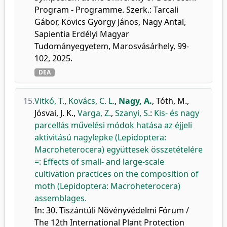
Program - Programme. Szerk.: Tarcali
Gábor, Kövics György János, Nagy Antal,
Sapientia Erdélyi Magyar
Tudományegyetem, Marosvásárhely, 99-
102, 2025.
DEA
15.
Vitkó, T.
,
Kovács, C. L.
,
Nagy, A.
,
Tóth, M.
,
Jósvai, J. K.
,
Varga, Z.
,
Szanyi, S.
:
Kis- és nagy
parcellás művelési módok hatása az éjjeli
aktivitású nagylepke (Lepidoptera:
Macroheterocera) együttesek összetételére
=: Effects of small- and large-scale
cultivation practices on the composition of
moth (Lepidoptera: Macroheterocera)
assemblages.
In: 30. Tiszántúli Növényvédelmi Fórum /
The 12th International Plant Protection