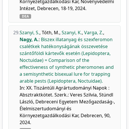
Környezetgazdálkodási Kar, Növényvédelmi
Intézet, Debrecen, 18-19, 2024.
DEA
29.
Szanyi, S.
,
Tóth, M.
,
Szanyi, K.
,
Varga, Z.
,
Nagy, A.
:
Biszex illatanyag és szexferomon
csalétkek hatékonyságának összevetése
szántőföldi kártevők esetén (Lepidoptera,
Noctuidae) = Comparison of the
effectiveness of synthetic pheromones and
a semisynthetic bisexual lure for trapping
arable pests (Lepidoptera, Noctuidae).
In: XX. Tiszántúli Agrártudományi Napok :
Absztraktkötet. Szerk.: Veres Szilvia, Stündl
László, Debreceni Egyetem Mezőgazdaság-,
Élelmiszertudományi és
Környezetgazdálkodási Kar, Debrecen, 90,
2024.