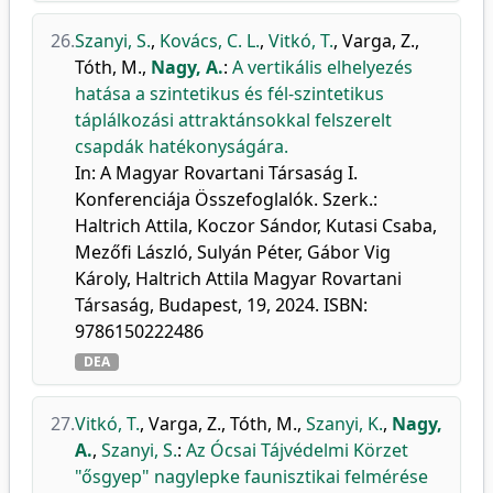
26.
Szanyi, S.
,
Kovács, C. L.
,
Vitkó, T.
,
Varga, Z.
,
Tóth, M.
,
Nagy, A.
:
A vertikális elhelyezés
hatása a szintetikus és fél-szintetikus
táplálkozási attraktánsokkal felszerelt
csapdák hatékonyságára.
In: A Magyar Rovartani Társaság I.
Konferenciája Összefoglalók. Szerk.:
Haltrich Attila, Koczor Sándor, Kutasi Csaba,
Mezőfi László, Sulyán Péter, Gábor Vig
Károly, Haltrich Attila Magyar Rovartani
Társaság, Budapest, 19, 2024. ISBN:
9786150222486
DEA
27.
Vitkó, T.
,
Varga, Z.
,
Tóth, M.
,
Szanyi, K.
,
Nagy,
A.
,
Szanyi, S.
:
Az Ócsai Tájvédelmi Körzet
"ősgyep" nagylepke faunisztikai felmérése