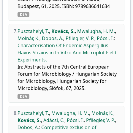
Budapest, 61, 2025. ISBN: 9789636641634
DEA
7.
Pusztahelyi, T.
,
Kovács, S.
,
Mwalugha, H. M.
,
Molnár, K.
,
Dobos, A.
,
Pfliegler, V. P.
,
Pócsi, I.
:
Characterisation Of Endemic Aspergillus
Flavus Strains in In Vitro And Microplot Field
Experiments.
In: Abstracts of the 7th Central European
Forum for Microbiology / Hungarian Society
for Microbiology, Hungarian Society for
Microbiology, Siófok, 67, 2025.
DEA
8.
Pusztahelyi, T.
,
Mwalugha, H. M.
,
Molnár, K.
,
Kovács, S.
,
Adácsi, C.
,
Pócsi, I.
,
Pfliegler, V. P.
,
Dobos, A.
:
Competitive exclusion of