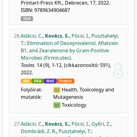
Printart-Press Kft., Debrecen, 17, 2022.
ISBN: 9789634904687
DEA
26.
Adácsi, C.
,
Kovács, S.
,
Pócsi, I.
,
Pusztahelyi,
T.
:
Elimination of Deoxynivalenol, Aflatoxin
B1, and Zearalenone by Gram-Positive
Microbes (Firmicutes).
Toxins.
14 (9), 1-12, (cikkazonosító: 591),
2022.
doi
DEA
WoS
Scopus
Folyóirat-
Health, Toxicology and
Q2
mutatók:
Mutagenesis
Toxicology
Q1
27.
Adácsi, C.
,
Kovács, S.
,
Pócsi, I.
,
Győri, Z.
,
Dombrádi, Z. R.
,
Pusztahelyi, T.
: