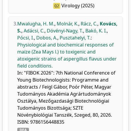
Virology (2025)
Q2
3.
Mwalugha, H. M.
,
Molnár, K.
,
Rácz, C.
,
Kovács,
S.
,
Adácsi, C.
,
Dövényi-Nagy, T.
,
Bakó, K. I.
,
Pócsi, I.
,
Dobos, A.
,
Pusztahelyi, T.
:
Physiological and biochemical responses of
maize (Zea Mays l.) to toxigenic and
atoxigenic strains of aspergillus flavus under
field conditions.
In: "FIBOK 2026": 7th National Conference of
Young Biotechnologists: Programme and
abstracts / Feigl Gábor, Poór Péter, Magyar
Tudományos Akadémia Agrártudományok
Osztálya, Mezőgazdasági Biotechnológiai
Tudományos Bizottsága; SZTE
Növénybiológiai Tanszék, Szeged, 80, 2026.
ISBN: 9786156448835
DEA