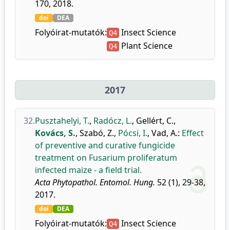
170, 2018.
doi
DEA
Folyóirat-mutatók:
Insect Science
Q4
Plant Science
Q4
2017
32.
Pusztahelyi, T.
,
Radócz, L.
,
Gellért, C.
,
Kovács, S.
,
Szabó, Z.
,
Pócsi, I.
,
Vad, A.
:
Effect
of preventive and curative fungicide
treatment on Fusarium proliferatum
infected maize - a field trial.
Acta Phytopathol. Entomol. Hung.
52 (1), 29-38,
2017.
doi
DEA
Folyóirat-mutatók:
Insect Science
Q4