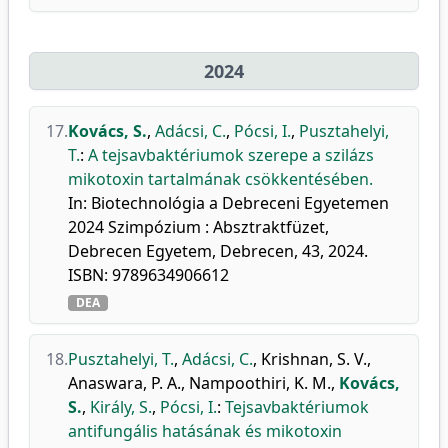
2024
17.
Kovács, S.
,
Adácsi, C.
,
Pócsi, I.
,
Pusztahelyi,
T.
:
A tejsavbaktériumok szerepe a szilázs
mikotoxin tartalmának csökkentésében.
In: Biotechnológia a Debreceni Egyetemen
2024 Szimpózium : Absztraktfüzet,
Debrecen Egyetem, Debrecen, 43, 2024.
ISBN: 9789634906612
DEA
18.
Pusztahelyi, T.
,
Adácsi, C.
,
Krishnan, S. V.
,
Anaswara, P. A.
,
Nampoothiri, K. M.
,
Kovács,
S.
,
Király, S.
,
Pócsi, I.
:
Tejsavbaktériumok
antifungális hatásának és mikotoxin