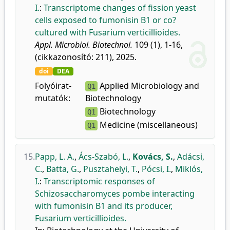
I.
:
Transcriptome changes of fission yeast
cells exposed to fumonisin B1 or co?
cultured with Fusarium verticillioides.
Appl. Microbiol. Biotechnol.
109 (1), 1-16,
(cikkazonosító: 211), 2025.
doi
DEA
Folyóirat-
Applied Microbiology and
Q1
mutatók:
Biotechnology
Biotechnology
Q1
Medicine (miscellaneous)
Q1
15.
Papp, L. A.
,
Ács-Szabó, L.
,
Kovács, S.
,
Adácsi,
C.
,
Batta, G.
,
Pusztahelyi, T.
,
Pócsi, I.
,
Miklós,
I.
:
Transcriptomic responses of
Schizosaccharomyces pombe interacting
with fumonisin B1 and its producer,
Fusarium verticillioides.