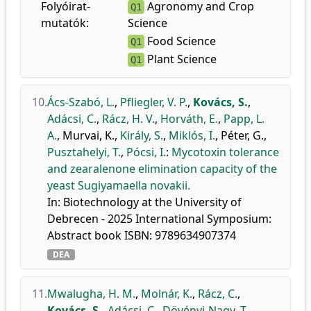
Folyóirat-
Agronomy and Crop
Q1
mutatók:
Science
Food Science
Q1
Plant Science
Q1
10.
Ács-Szabó, L.
,
Pfliegler, V. P.
,
Kovács, S.
,
Adácsi, C.
,
Rácz, H. V.
,
Horváth, E.
,
Papp, L.
A.
,
Murvai, K.
,
Király, S.
,
Miklós, I.
,
Péter, G.
,
Pusztahelyi, T.
,
Pócsi, I.
:
Mycotoxin tolerance
and zearalenone elimination capacity of the
yeast Sugiyamaella novakii.
In: Biotechnology at the University of
Debrecen - 2025 International Symposium:
Abstract book ISBN: 9789634907374
DEA
11.
Mwalugha, H. M.
,
Molnár, K.
,
Rácz, C.
,
Kovács, S.
,
Adácsi, C.
,
Dövényi-Nagy, T.
,