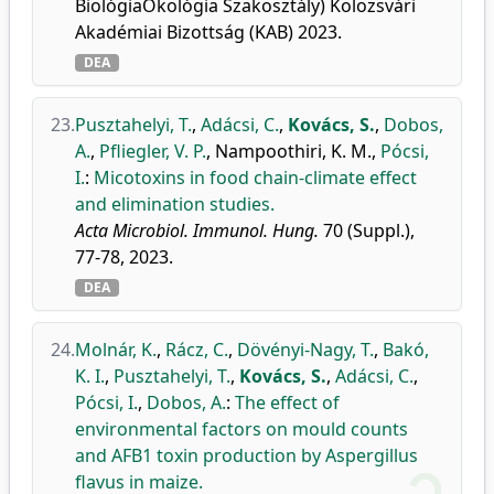
BiológiaÖkológia Szakosztály) Kolozsvári
Akadémiai Bizottság (KAB) 2023.
DEA
23.
Pusztahelyi, T.
,
Adácsi, C.
,
Kovács, S.
,
Dobos,
A.
,
Pfliegler, V. P.
,
Nampoothiri, K. M.
,
Pócsi,
I.
:
Micotoxins in food chain-climate effect
and elimination studies.
Acta Microbiol. Immunol. Hung.
70 (Suppl.),
77-78, 2023.
DEA
24.
Molnár, K.
,
Rácz, C.
,
Dövényi-Nagy, T.
,
Bakó,
K. I.
,
Pusztahelyi, T.
,
Kovács, S.
,
Adácsi, C.
,
Pócsi, I.
,
Dobos, A.
:
The effect of
environmental factors on mould counts
and AFB1 toxin production by Aspergillus
flavus in maize.