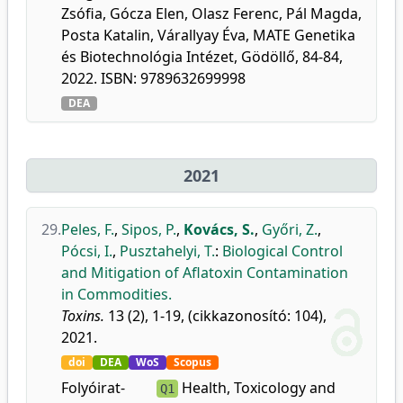
Zsófia, Gócza Elen, Olasz Ferenc, Pál Magda,
Posta Katalin, Várallyay Éva, MATE Genetika
és Biotechnológia Intézet, Gödöllő, 84-84,
2022. ISBN: 9789632699998
DEA
2021
29.
Peles, F.
,
Sipos, P.
,
Kovács, S.
,
Győri, Z.
,
Pócsi, I.
,
Pusztahelyi, T.
:
Biological Control
and Mitigation of Aflatoxin Contamination
in Commodities.
Toxins.
13 (2), 1-19, (cikkazonosító: 104),
2021.
doi
DEA
WoS
Scopus
Folyóirat-
Health, Toxicology and
Q1