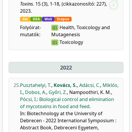
Toxins.
15 (3), 1-18, (cikkazonosító: 227),
2023.
doi
DEA
WoS
Scopus
Folyóirat-
Health, Toxicology and
Q1
mutatók:
Mutagenesis
Toxicology
Q1
2022
25.
Pusztahelyi, T.
,
Kovács, S.
,
Adácsi, C.
,
Miklós,
I.
,
Dobos, A.
,
Győri, Z.
,
Nampoothiri, K. M.
,
Pócsi, I.
:
Biological control and elimination
of mycotoxins in food and feed.
In: Biotechnology at the University of
Debrecen - 2022 International Symposium :
Abstract Book, Debreceni Egyetem,