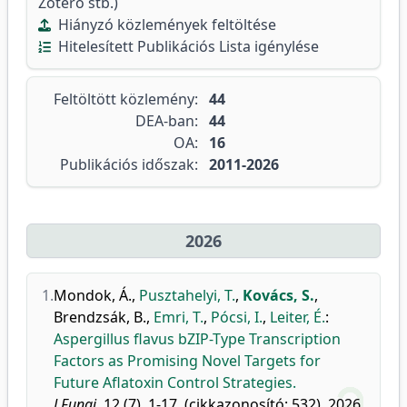
Zotero stb.)
Hiányzó közlemények feltöltése
Hitelesített Publikációs Lista igénylése
Feltöltött közlemény:
44
DEA-ban:
44
OA:
16
Publikációs időszak:
2011-2026
2026
1.
Mondok, Á.
,
Pusztahelyi, T.
,
Kovács, S.
,
Brendzsák, B.
,
Emri, T.
,
Pócsi, I.
,
Leiter, É.
:
Aspergillus flavus bZIP-Type Transcription
Factors as Promising Novel Targets for
Future Aflatoxin Control Strategies.
J Fungi.
12 (7), 1-17, (cikkazonosító: 532), 2026.