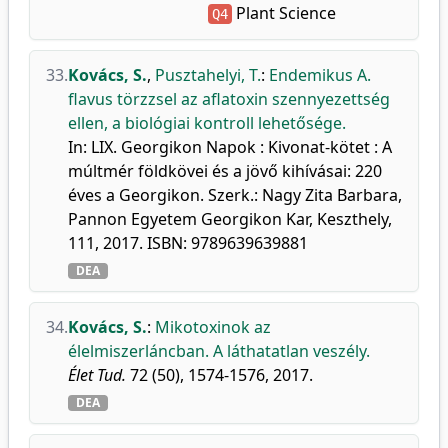
Plant Science
Q4
33.
Kovács, S.
,
Pusztahelyi, T.
:
Endemikus A.
flavus törzzsel az aflatoxin szennyezettség
ellen, a biológiai kontroll lehetősége.
In: LIX. Georgikon Napok : Kivonat-kötet : A
múltmér földkövei és a jövő kihívásai: 220
éves a Georgikon. Szerk.: Nagy Zita Barbara,
Pannon Egyetem Georgikon Kar, Keszthely,
111, 2017. ISBN: 9789639639881
DEA
34.
Kovács, S.
:
Mikotoxinok az
élelmiszerláncban. A láthatatlan veszély.
Élet Tud.
72 (50), 1574-1576, 2017.
DEA