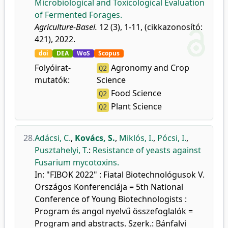
Microbiological and Toxicological Evaluation
of Fermented Forages.
Agriculture-Basel.
12 (3), 1-11, (cikkazonosító:
421), 2022.
doi
DEA
WoS
Scopus
Folyóirat-
Agronomy and Crop
Q2
mutatók:
Science
Food Science
Q2
Plant Science
Q2
28.
Adácsi, C.
,
Kovács, S.
,
Miklós, I.
,
Pócsi, I.
,
Pusztahelyi, T.
:
Resistance of yeasts against
Fusarium mycotoxins.
In: "FIBOK 2022" : Fiatal Biotechnológusok V.
Országos Konferenciája = 5th National
Conference of Young Biotechnologists :
Program és angol nyelvű összefoglalók =
Program and abstracts. Szerk.: Bánfalvi