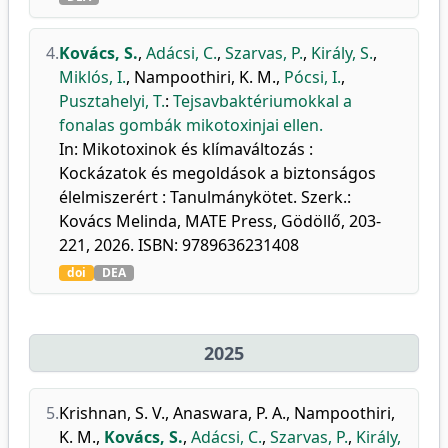
4.
Kovács, S.
,
Adácsi, C.
,
Szarvas, P.
,
Király, S.
,
Miklós, I.
,
Nampoothiri, K. M.
,
Pócsi, I.
,
Pusztahelyi, T.
:
Tejsavbaktériumokkal a
fonalas gombák mikotoxinjai ellen.
In: Mikotoxinok és klímaváltozás :
Kockázatok és megoldások a biztonságos
élelmiszerért : Tanulmánykötet. Szerk.:
Kovács Melinda, MATE Press, Gödöllő, 203-
221, 2026. ISBN: 9789636231408
doi
DEA
2025
5.
Krishnan, S. V.
,
Anaswara, P. A.
,
Nampoothiri,
K. M.
,
Kovács, S.
,
Adácsi, C.
,
Szarvas, P.
,
Király,