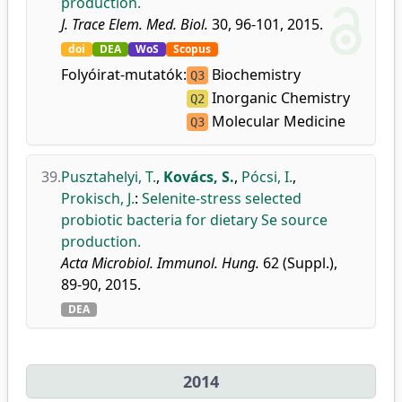
production.
J. Trace Elem. Med. Biol.
30, 96-101, 2015.
doi
DEA
WoS
Scopus
Folyóirat-mutatók:
Biochemistry
Q3
Inorganic Chemistry
Q2
Molecular Medicine
Q3
39.
Pusztahelyi, T.
,
Kovács, S.
,
Pócsi, I.
,
Prokisch, J.
:
Selenite-stress selected
probiotic bacteria for dietary Se source
production.
Acta Microbiol. Immunol. Hung.
62 (Suppl.),
89-90, 2015.
DEA
2014