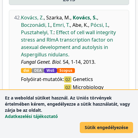
42.
Kovács, Z.
,
Szarka, M.
,
Kovács, S.
,
Boczonádi, I.
,
Emri, T.
,
Abe, K.
,
Pócsi, I.
,
Pusztahelyi, T.
:
Effect of cell wall integrity
stress and RlmA transcription factor on
asexual development and autolysis in
Aspergillus nidulans.
Fungal Genet. Biol.
54, 1-14, 2013.
doi
DEA
WoS
Scopus
Folyóirat-mutatók:
Genetics
Q2
Microbiology
Q2
Ez a weboldal sütiket használ. Az Uniós törvények
értelmében kérem, engedélyezze a sütik használatát, vagy
43.
Kovács, S.
,
Szabó-Papp, Z.
,
Borbélyné
zárja be az oldalt.
Varga, M.
,
Pusztahelyi, T.
:
Investigation of
Adatkezelési tájékoztató
the biological state as good indicator of the
Sütik engedélyezése
quality of common wheat.
Anal. Univ. Oradea Fac. Ecotoxicologie,