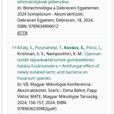
eliminációjának jellemzése.
In: Biotechnológia a Debreceni Egyetemen
2024 Szimpózium : Absztraktfüzet,
Debrecen Egyetem, Debrecen, 18, 2024.
ISBN: 9789634906612
DEA
19.
Király, S.
,
Pusztahelyi, T.
,
Kovács, S.
,
Pócsi, I.
,
Krishnan, S. V.
,
Nampoothiri, K. M.
:
Újonnan
izolált tejsavbaktériumok gombaellenes
hatása fuzáriumokra = Antifungal effect of
newly isolated lactic acid bacteria on
Fusarium species.
In: VII. Magyar Mikológiai Konferencia :
Absztraktkötet. Szerk.:: Dima Bálint; Papp
Viktor, MATE, Magyar Mikológiai Társaság,
2024, 156-157, 2024. ISBN:
9789636230982(pdf)