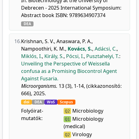
In: Biotechnology at the University of
Debrecen - 2025 International Symposium:
Abstract book ISBN: 9789634907374
DEA
16.
Krishnan, S. V.
,
Anaswara, P. A.
,
Nampoothiri, K. M.
,
Kovács, S.
,
Adácsi, C.
,
Miklós, I.
,
Király, S.
,
Pócsi, I.
,
Pusztahelyi, T.
:
Unveiling the Perspective of Weissella
confusa as a Promising Biocontrol Agent
Against Fusaria.
Microorganisms.
13 (3), 1-14, (cikkazonosító:
666), 2025.
doi
DEA
WoS
Scopus
Folyóirat-
Microbiology
Q2
mutatók:
Microbiology
Q1
(medical)
Virology
Q2