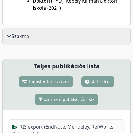
Doktori (PhD), Kepely Kálmán Doktori
Iskola (2021)
Szakma
Teljes publikációs lista
Tudóstér társszerzők
statisztika
szűrhető publikációs lista
RIS export (EndNote, Mendeley, RefWorks,