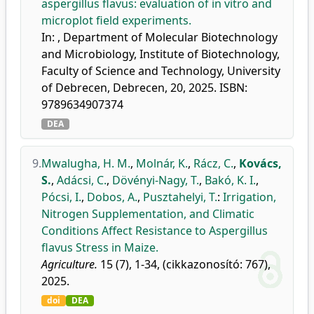
aspergillus flavus: evaluation of in vitro and
microplot field experiments.
In: , Department of Molecular Biotechnology
and Microbiology, Institute of Biotechnology,
Faculty of Science and Technology, University
of Debrecen, Debrecen, 20, 2025. ISBN:
9789634907374
DEA
9.
Mwalugha, H. M.
,
Molnár, K.
,
Rácz, C.
,
Kovács,
S.
,
Adácsi, C.
,
Dövényi-Nagy, T.
,
Bakó, K. I.
,
Pócsi, I.
,
Dobos, A.
,
Pusztahelyi, T.
:
Irrigation,
Nitrogen Supplementation, and Climatic
Conditions Affect Resistance to Aspergillus
flavus Stress in Maize.
Agriculture.
15 (7), 1-34, (cikkazonosító: 767),
2025.
doi
DEA