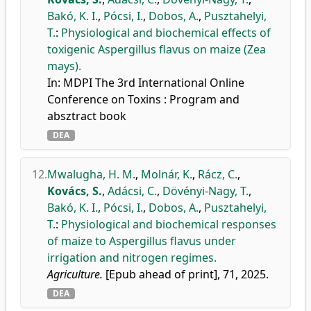
Bakó, K. I.
,
Pócsi, I.
,
Dobos, A.
,
Pusztahelyi,
T.
:
Physiological and biochemical effects of
toxigenic Aspergillus flavus on maize (Zea
mays).
In: MDPI The 3rd International Online
Conference on Toxins : Program and
absztract book
DEA
12.
Mwalugha, H. M.
,
Molnár, K.
,
Rácz, C.
,
Kovács, S.
,
Adácsi, C.
,
Dövényi-Nagy, T.
,
Bakó, K. I.
,
Pócsi, I.
,
Dobos, A.
,
Pusztahelyi,
T.
:
Physiological and biochemical responses
of maize to Aspergillus flavus under
irrigation and nitrogen regimes.
Agriculture.
[Epub ahead of print], 71, 2025.
DEA