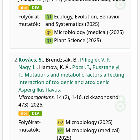
doi
DEA
Folyóirat-
Ecology, Evolution, Behavior
Q1
mutatók:
and Systematics (2025)
Microbiology (medical) (2025)
Q2
Plant Science (2025)
Q1
2.
Kovács, S.
,
Brendzsák, B.
,
Pfliegler, V. P.
,
Nagy, L.
,
Hamow, K. Á.
,
Pócsi, I.
,
Pusztahelyi,
T.
:
Mutations and metabolic factors affecting
interaction of toxigenic and atoxigenic
Aspergillus flavus.
Microorganisms.
14 (2), 1-16, (cikkazonosító:
473), 2026.
doi
DEA
Folyóirat-
Microbiology (2025)
Q2
mutatók:
Microbiology (medical)
Q1
(2025)