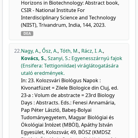
Horizons in Biotechnology: Abstract book,
CSIR - National Institute For
Interdisciplinary Science and Technology
(NIIST), Trivandrum, India, 144, 2023.
DEA
22.
Nagy, A.
,
Ősz, A.
,
Tóth, M.
,
Rácz, I. A.
,
Kovács, S.
,
Szanyi, S.
:
Egyenesszárnyú fajok
(Ensifera: Tettigoniidae) viráglátogatására
utaló eredmények.
In: 23. Kolozsvári Biológus Napok :
Kivonatfüzet = Zilele Biologice din Cluj, ed.
23-a : Volum de abstracte = 23rd Biology
Days : Abstracts. Eds.: Fenesi Annamária,
Pap Péter László, Babeş-Bolyai
Tudományegyetem, Magyar Biológiai és
Ökológiai Intézet (MBÖI), Apáthy István
Egyesület, Kolozsvár, 49, BÖSZ (KMDSZ