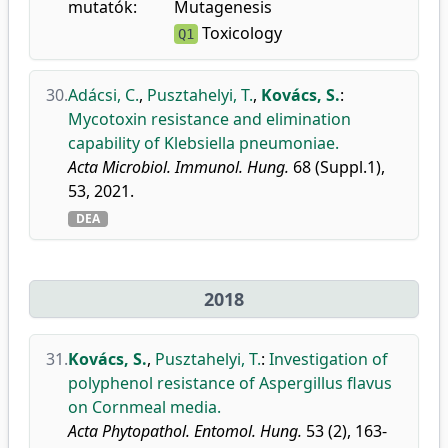
mutatók:
Mutagenesis
Toxicology
Q1
30.
Adácsi, C.
,
Pusztahelyi, T.
,
Kovács, S.
:
Mycotoxin resistance and elimination
capability of Klebsiella pneumoniae.
Acta Microbiol. Immunol. Hung.
68 (Suppl.1),
53, 2021.
DEA
2018
31.
Kovács, S.
,
Pusztahelyi, T.
:
Investigation of
polyphenol resistance of Aspergillus flavus
on Cornmeal media.
Acta Phytopathol. Entomol. Hung.
53 (2), 163-