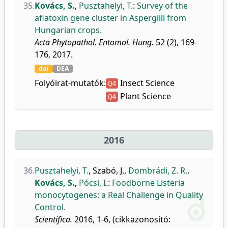
35.
Kovács, S.
,
Pusztahelyi, T.
:
Survey of the
aflatoxin gene cluster in Aspergilli from
Hungarian crops.
Acta Phytopathol. Entomol. Hung.
52 (2), 169-
176, 2017.
doi
DEA
Folyóirat-mutatók:
Insect Science
Q4
Plant Science
Q4
2016
36.
Pusztahelyi, T.
,
Szabó, J.
,
Dombrádi, Z. R.
,
Kovács, S.
,
Pócsi, I.
:
Foodborne Listeria
monocytogenes: a Real Challenge in Quality
Control.
Scientifica.
2016, 1-6, (cikkazonosító: