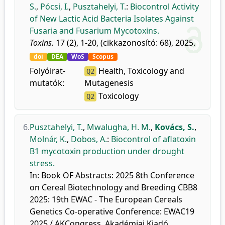
S.
,
Pócsi, I.
,
Pusztahelyi, T.
:
Biocontrol Activity
of New Lactic Acid Bacteria Isolates Against
Fusaria and Fusarium Mycotoxins.
Toxins.
17 (2), 1-20, (cikkazonosító: 68), 2025.
doi
DEA
WoS
Scopus
Folyóirat-
Health, Toxicology and
Q2
mutatók:
Mutagenesis
Toxicology
Q2
6.
Pusztahelyi, T.
,
Mwalugha, H. M.
,
Kovács, S.
,
Molnár, K.
,
Dobos, A.
:
Biocontrol of aflatoxin
B1 mycotoxin production under drought
stress.
In: Book OF Abstracts: 2025 8th Conference
on Cereal Biotechnology and Breeding CBB8
2025: 19th EWAC - The European Cereals
Genetics Co-operative Conference: EWAC19
2025 / AKCongress, Akadémiai Kiadó,