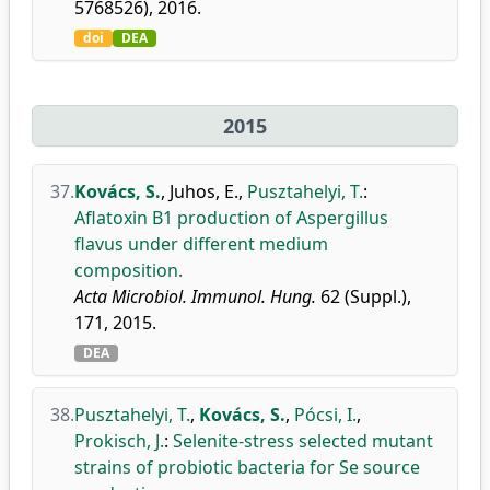
5768526), 2016.
doi
DEA
2015
37.
Kovács, S.
,
Juhos, E.
,
Pusztahelyi, T.
:
Aflatoxin B1 production of Aspergillus
flavus under different medium
composition.
Acta Microbiol. Immunol. Hung.
62 (Suppl.),
171, 2015.
DEA
38.
Pusztahelyi, T.
,
Kovács, S.
,
Pócsi, I.
,
Prokisch, J.
:
Selenite-stress selected mutant
strains of probiotic bacteria for Se source