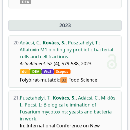
DEA
2023
20.
Adácsi, C.
,
Kovács, S.
,
Pusztahelyi, T.
:
Aflatoxin M1 binding by probiotic bacterial
cells and cell fractions.
Acta Aliment.
52 (4), 579-588, 2023.
doi
DEA
WoS
Scopus
Folyóirat-mutatók:
Food Science
Q3
21.
Pusztahelyi, T.
,
Kovács, S.
,
Adácsi, C.
,
Miklós,
I.
,
Pócsi, I.
:
Biological elimination of
Fusarium mycotoxins: yeasts and bacteria
in work.
In: International Conference on New