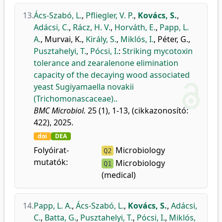
13.
Ács-Szabó, L.
,
Pfliegler, V. P.
,
Kovács, S.
,
Adácsi, C.
,
Rácz, H. V.
,
Horváth, E.
,
Papp, L.
A.
,
Murvai, K.
,
Király, S.
,
Miklós, I.
,
Péter, G.
,
Pusztahelyi, T.
,
Pócsi, I.
:
Striking mycotoxin
tolerance and zearalenone elimination
capacity of the decaying wood associated
yeast Sugiyamaella novakii
(Trichomonascaceae)..
BMC Microbiol.
25 (1), 1-13, (cikkazonosító:
422), 2025.
doi
DEA
Folyóirat-
Microbiology
Q2
mutatók:
Microbiology
Q1
(medical)
14.
Papp, L. A.
,
Ács-Szabó, L.
,
Kovács, S.
,
Adácsi,
C.
,
Batta, G.
,
Pusztahelyi, T.
,
Pócsi, I.
,
Miklós,