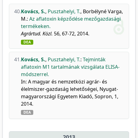
40.
Kovács, S.
,
Pusztahelyi, T.
,
Borbélyné Varga,
M.
:
Az aflatoxin képződése mezőgazdasági
termékeken.
Agrártud. Közl.
56, 67-72, 2014.
DEA
41.
Kovács, S.
,
Pusztahelyi, T.
:
Tejminták
aflatoxin M1 tartalmának vizsgálata ELISA-
módszerrel.
In: A magyar és nemzetközi agrár- és
élelmiszer-gazdaság lehetőségei, Nyugat-
magyarországi Egyetem Kiadó, Sopron, 1,
2014.
DEA
2013