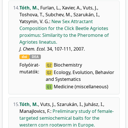
14.
Tóth, M.
,
Furlan, L.
,
Xavier, A.
,
Vuts, J.
,
Toshova, T.
,
Subchev, M.
,
Szarukán, I.
,
Yatsynin, V. G.
:
New Sex Attractant
Composition for the Click Beetle Agriotes
proximus: Similarity to the Pheromone of
Agriotes lineatus.
J. Chem. Ecol.
34, 107-111, 2007.
doi
DEA
Folyóirat-
Biochemistry
Q2
mutatók:
Ecology, Evolution, Behavior
Q2
and Systematics
Medicine (miscellaneous)
Q1
15.
Tóth, M.
,
Vuts, J.
,
Szarukán, I.
,
Juhász, I.
,
Manajlovics, F.
:
Preliminary study of female-
targeted semiochemical baits for the
western corn rootworm in Europe.