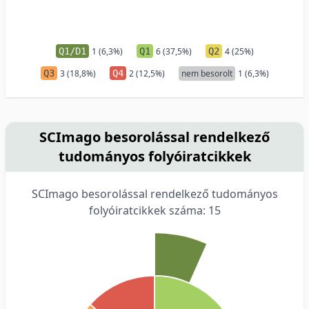
Q1/D1
1 (6,3%)
Q1
6 (37,5%)
Q2
4 (25%)
Q3
3 (18,8%)
Q4
2 (12,5%)
nem besorolt
1 (6,3%)
SCImago besorolással rendelkező
tudományos folyóiratcikkek
SCImago besorolással rendelkező tudományos
folyóiratcikkek száma: 15