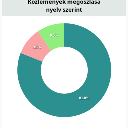
Közlemények megoszlása
nyelv szerint
9.5%
9.5%
81.0%