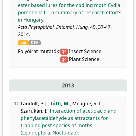
ester based lures for the codling moth Cydia
pomonella L. - a summary of research efforts
in Hungary.
Acta Phytopathol. Entomol. Hung.
49, 37-47,
2014.
doi
DEA
Folyóirat-mutatók:
Insect Science
Q4
Plant Science
Q4
2013
10.
Landolt, P. J.
,
Tóth, M.
,
Meaghe, R. L.
,
Szarukán, I.
:
Interaction of acetic acid and
phenylacetaldehyde as attractants for
trapping pest species of moths
(Lepidoptera: Noctuidae).