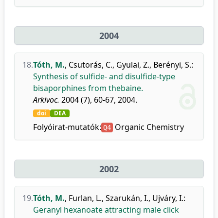
2004
18.
Tóth, M.
,
Csutorás, C.
,
Gyulai, Z.
,
Berényi, S.
:
Synthesis of sulfide- and disulfide-type
bisaporphines from thebaine.
Arkivoc.
2004 (7), 60-67, 2004.
doi
DEA
Folyóirat-mutatók:
Organic Chemistry
Q4
2002
19.
Tóth, M.
,
Furlan, L.
,
Szarukán, I.
,
Ujváry, I.
:
Geranyl hexanoate attracting male click