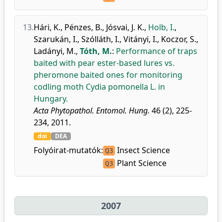
13.
Hári, K.
,
Pénzes, B.
,
Jósvai, J. K.
,
Holb, I.
,
Szarukán, I.
,
Szólláth, I.
,
Vitányi, I.
,
Koczor, S.
,
Ladányi, M.
,
Tóth, M.
:
Performance of traps
baited with pear ester-based lures vs.
pheromone baited ones for monitoring
codling moth Cydia pomonella L. in
Hungary.
Acta Phytopathol. Entomol. Hung.
46 (2), 225-
234, 2011.
doi
DEA
Folyóirat-mutatók:
Insect Science
Q3
Plant Science
Q3
2007