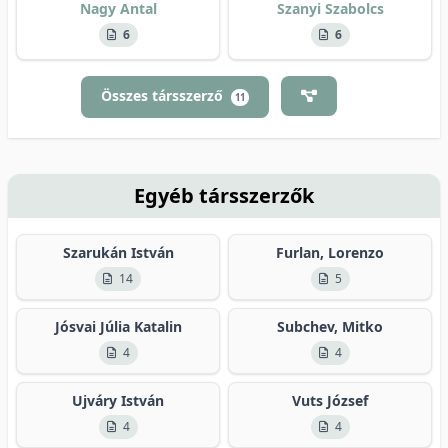
Nagy Antal
Szanyi Szabolcs
6
6
Összes társszerző
11
Egyéb társszerzők
Szarukán István
Furlan, Lorenzo
14
5
Jósvai Júlia Katalin
Subchev, Mitko
4
4
Ujváry István
Vuts József
4
4