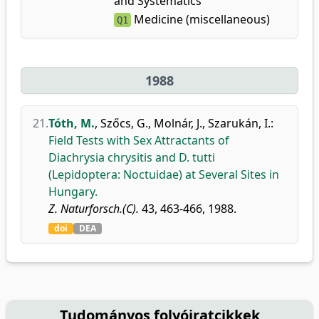
and Systematics
Medicine (miscellaneous)
Q1
1988
21.
Tóth, M.
,
Szőcs, G.
,
Molnár, J.
,
Szarukán, I.
:
Field Tests with Sex Attractants of
Diachrysia chrysitis and D. tutti
(Lepidoptera: Noctuidae) at Several Sites in
Hungary.
Z. Naturforsch.(C).
43, 463-466, 1988.
doi
DEA
Tudományos folyóiratcikkek