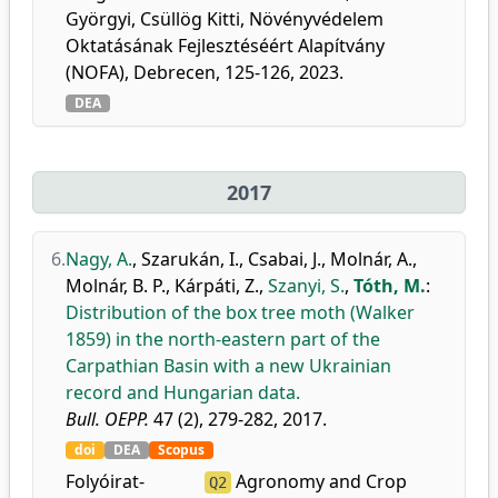
Györgyi, Csüllög Kitti, Növényvédelem
Oktatásának Fejlesztéséért Alapítvány
(NOFA), Debrecen, 125-126, 2023.
DEA
2017
6.
Nagy, A.
,
Szarukán, I.
,
Csabai, J.
,
Molnár, A.
,
Molnár, B. P.
,
Kárpáti, Z.
,
Szanyi, S.
,
Tóth, M.
:
Distribution of the box tree moth (Walker
1859) in the north-eastern part of the
Carpathian Basin with a new Ukrainian
record and Hungarian data.
Bull. OEPP.
47 (2), 279-282, 2017.
doi
DEA
Scopus
Folyóirat-
Agronomy and Crop
Q2