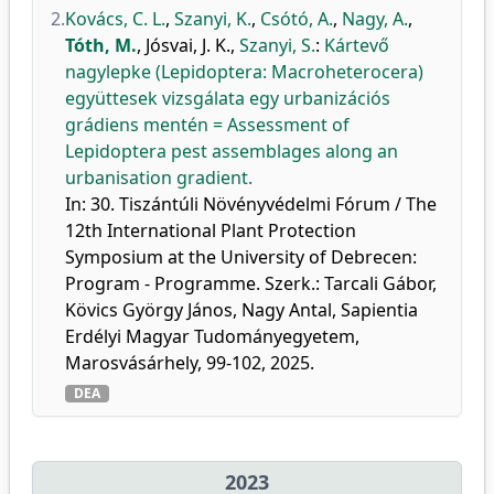
2.
Kovács, C. L.
,
Szanyi, K.
,
Csótó, A.
,
Nagy, A.
,
Tóth, M.
,
Jósvai, J. K.
,
Szanyi, S.
:
Kártevő
nagylepke (Lepidoptera: Macroheterocera)
együttesek vizsgálata egy urbanizációs
grádiens mentén = Assessment of
Lepidoptera pest assemblages along an
urbanisation gradient.
In: 30. Tiszántúli Növényvédelmi Fórum / The
12th International Plant Protection
Symposium at the University of Debrecen:
Program - Programme. Szerk.: Tarcali Gábor,
Kövics György János, Nagy Antal, Sapientia
Erdélyi Magyar Tudományegyetem,
Marosvásárhely, 99-102, 2025.
DEA
2023