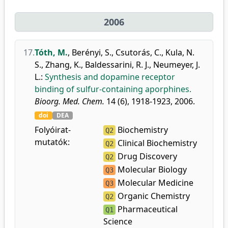
2006
17.
Tóth, M.
,
Berényi, S.
,
Csutorás, C.
,
Kula, N.
S.
,
Zhang, K.
,
Baldessarini, R. J.
,
Neumeyer, J.
L.
:
Synthesis and dopamine receptor
binding of sulfur-containing aporphines.
Bioorg. Med. Chem.
14 (6), 1918-1923, 2006.
doi
DEA
Folyóirat-
Biochemistry
Q2
mutatók:
Clinical Biochemistry
Q2
Drug Discovery
Q2
Molecular Biology
Q3
Molecular Medicine
Q3
Organic Chemistry
Q2
Pharmaceutical
Q1
Science