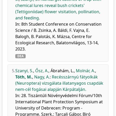
chemical lures reveal bush crickets'
(Tettigoniidae) flower visitation, pollination,
and feeding.
In: 8th Student Conference on Conservation
Science / B. Zsinka, A. Báldi, F. Vajna, E.
Balogh, B. Palotás, K. Mázsa, Centre for
Ecological Research, Balatonvilágos, 13-14,
2023.
DEA
5.
Szanyi, S.
,
Ősz, A.
,
Ábrahám, L.
,
Molnár, A.
,
Tóth, M.
,
Nagy, A.
:
Recésszárnyú fátyolkák
(Neuroptera) vizsgálata illatanyagos csapdák
nem-cél fogásai alapján Kárpátalján.
In: 28. Tiszántúli Növényvédelmi Fórum/10th
International Plant Protection Symposium at
University of Debrecen: Program -
Programme. Szerk.: Tarcali Gábor, Biró