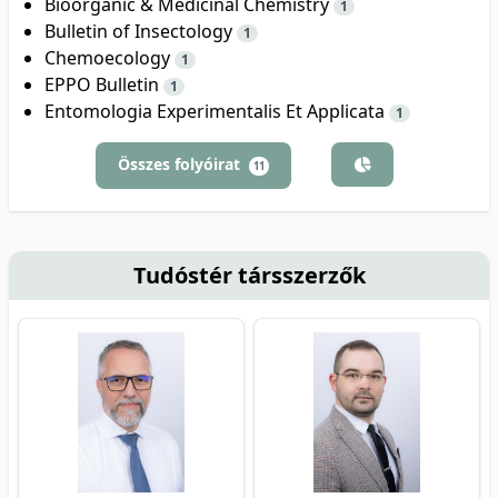
Bioorganic & Medicinal Chemistry
1
Bulletin of Insectology
1
Chemoecology
1
EPPO Bulletin
1
Entomologia Experimentalis Et Applicata
1
Összes folyóirat
11
Tudóstér társszerzők