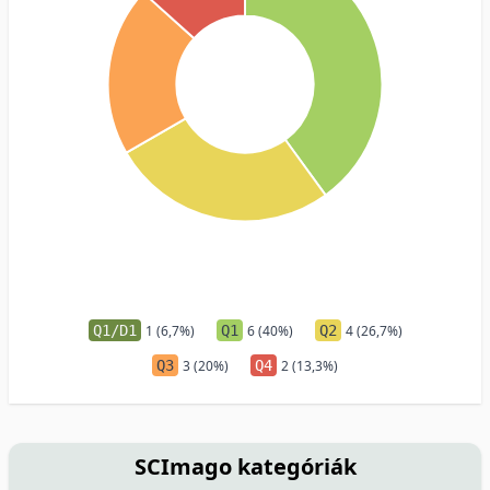
Q1/D1
1 (6,7%)
Q1
6 (40%)
Q2
4 (26,7%)
Q3
3 (20%)
Q4
2 (13,3%)
SCImago kategóriák