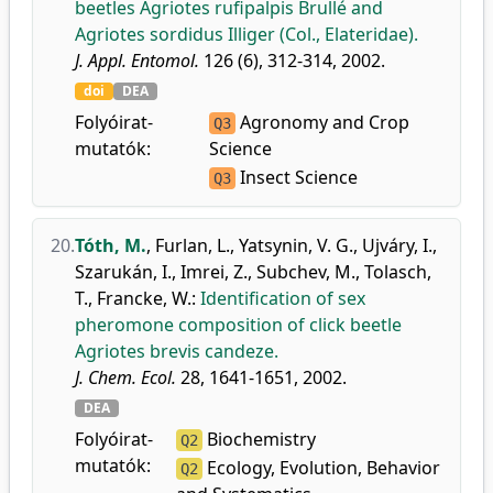
beetles Agriotes rufipalpis Brullé and
Agriotes sordidus Illiger (Col., Elateridae).
J. Appl. Entomol.
126 (6), 312-314, 2002.
doi
DEA
Folyóirat-
Agronomy and Crop
Q3
mutatók:
Science
Insect Science
Q3
20.
Tóth, M.
,
Furlan, L.
,
Yatsynin, V. G.
,
Ujváry, I.
,
Szarukán, I.
,
Imrei, Z.
,
Subchev, M.
,
Tolasch,
T.
,
Francke, W.
:
Identification of sex
pheromone composition of click beetle
Agriotes brevis candeze.
J. Chem. Ecol.
28, 1641-1651, 2002.
DEA
Folyóirat-
Biochemistry
Q2
mutatók:
Ecology, Evolution, Behavior
Q2