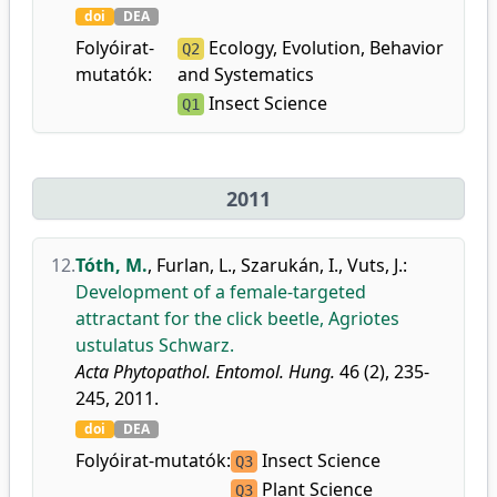
doi
DEA
Folyóirat-
Ecology, Evolution, Behavior
Q2
mutatók:
and Systematics
Insect Science
Q1
2011
12.
Tóth, M.
,
Furlan, L.
,
Szarukán, I.
,
Vuts, J.
:
Development of a female-targeted
attractant for the click beetle, Agriotes
ustulatus Schwarz.
Acta Phytopathol. Entomol. Hung.
46 (2), 235-
245, 2011.
doi
DEA
Folyóirat-mutatók:
Insect Science
Q3
Plant Science
Q3