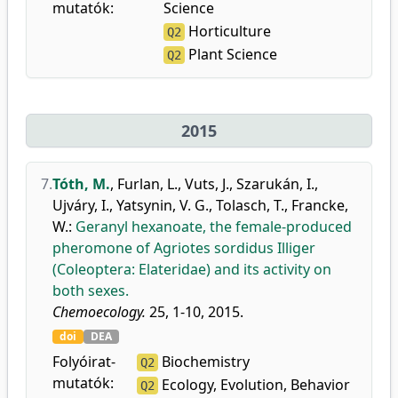
mutatók:
Science
Horticulture
Q2
Plant Science
Q2
2015
7.
Tóth, M.
,
Furlan, L.
,
Vuts, J.
,
Szarukán, I.
,
Ujváry, I.
,
Yatsynin, V. G.
,
Tolasch, T.
,
Francke,
W.
:
Geranyl hexanoate, the female-produced
pheromone of Agriotes sordidus Illiger
(Coleoptera: Elateridae) and its activity on
both sexes.
Chemoecology.
25, 1-10, 2015.
doi
DEA
Folyóirat-
Biochemistry
Q2
mutatók:
Ecology, Evolution, Behavior
Q2