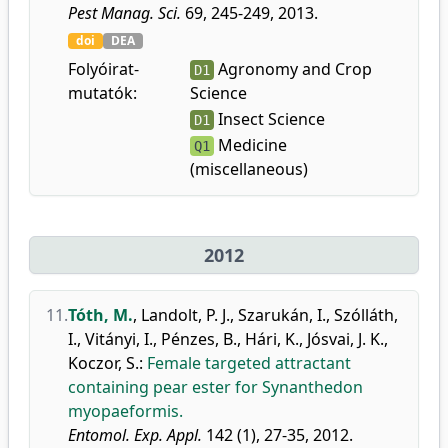
Pest Manag. Sci.
69, 245-249, 2013.
doi
DEA
Folyóirat-
Agronomy and Crop
D1
mutatók:
Science
Insect Science
D1
Medicine
Q1
(miscellaneous)
2012
11.
Tóth, M.
,
Landolt, P. J.
,
Szarukán, I.
,
Szólláth,
I.
,
Vitányi, I.
,
Pénzes, B.
,
Hári, K.
,
Jósvai, J. K.
,
Koczor, S.
:
Female targeted attractant
containing pear ester for Synanthedon
myopaeformis.
Entomol. Exp. Appl.
142 (1), 27-35, 2012.