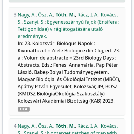
3.
Nagy, A.
,
Ősz, A.
,
Tóth, M.
,
Rácz, I. A.
,
Kovács,
S.
,
Szanyi, S.
:
Egyenesszárnyú fajok (Ensifera:
Tettigoniidae) viráglátogatására utaló
eredmények.
In: 23. Kolozsvári Biológus Napok :
Kivonatfüzet = Zilele Biologice din Cluj, ed. 23-
a : Volum de abstracte = 23rd Biology Days :
Abstracts. Eds.: Fenesi Annamária, Pap Péter
László, Babeş-Bolyai Tudományegyetem,
Magyar Biológiai és Ökológiai Intézet (MBÖI),
Apáthy István Egyesület, Kolozsvár, 49, BÖSZ
(KMDSZ BiológiaÖkológia Szakosztály)
Kolozsvári Akadémiai Bizottság (KAB) 2023.
DEA
4.
Nagy, A.
,
Ősz, A.
,
Tóth, M.
,
Rácz, I. A.
,
Kovács,
S.
,
Szanyi, S.
:
Nontarget catches of trap with