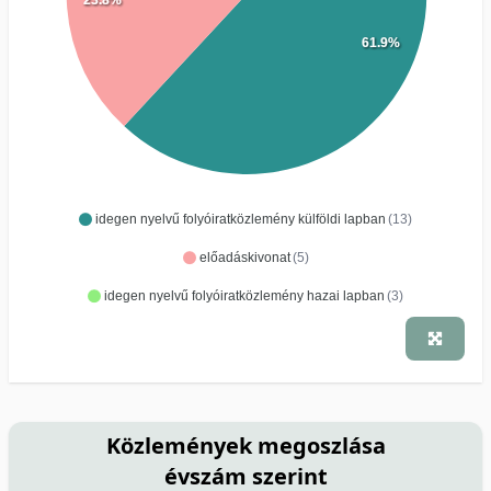
23.8%
61.9%
idegen nyelvű folyóiratközlemény külföldi lapban
(13)
előadáskivonat
(5)
idegen nyelvű folyóiratközlemény hazai lapban
(3)
Közlemények megoszlása
évszám szerint