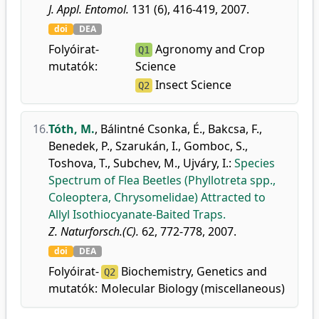
J. Appl. Entomol.
131 (6), 416-419, 2007.
doi
DEA
Folyóirat-
Agronomy and Crop
Q1
mutatók:
Science
Insect Science
Q2
16.
Tóth, M.
,
Bálintné Csonka, É.
,
Bakcsa, F.
,
Benedek, P.
,
Szarukán, I.
,
Gomboc, S.
,
Toshova, T.
,
Subchev, M.
,
Ujváry, I.
:
Species
Spectrum of Flea Beetles (Phyllotreta spp.,
Coleoptera, Chrysomelidae) Attracted to
Allyl Isothiocyanate-Baited Traps.
Z. Naturforsch.(C).
62, 772-778, 2007.
doi
DEA
Folyóirat-
Biochemistry, Genetics and
Q2
mutatók:
Molecular Biology (miscellaneous)