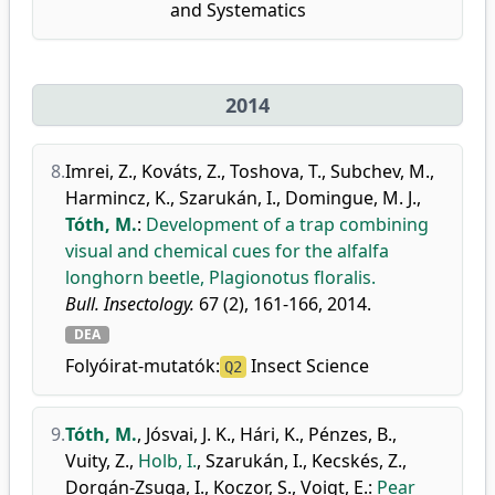
and Systematics
2014
8.
Imrei, Z.
,
Kováts, Z.
,
Toshova, T.
,
Subchev, M.
,
Harmincz, K.
,
Szarukán, I.
,
Domingue, M. J.
,
Tóth, M.
:
Development of a trap combining
visual and chemical cues for the alfalfa
longhorn beetle, Plagionotus floralis.
Bull. Insectology.
67 (2), 161-166, 2014.
DEA
Folyóirat-mutatók:
Insect Science
Q2
9.
Tóth, M.
,
Jósvai, J. K.
,
Hári, K.
,
Pénzes, B.
,
Vuity, Z.
,
Holb, I.
,
Szarukán, I.
,
Kecskés, Z.
,
Dorgán-Zsuga, I.
,
Koczor, S.
,
Voigt, E.
:
Pear