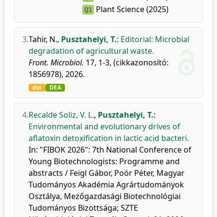
Plant Science (2025)
Q1
3.
Tahir, N.
,
Pusztahelyi, T.
:
Editorial: Microbial
degradation of agricultural waste.
Front. Microbiol.
17, 1-3, (cikkazonosító:
1856978), 2026.
doi
DEA
4.
Recalde Soliz, V. L.
,
Pusztahelyi, T.
:
Environmental and evolutionary drives of
aflatoxin detoxification in lactic acid bacteri.
In: "FIBOK 2026": 7th National Conference of
Young Biotechnologists: Programme and
abstracts / Feigl Gábor, Poór Péter, Magyar
Tudományos Akadémia Agrártudományok
Osztálya, Mezőgazdasági Biotechnológiai
Tudományos Bizottsága; SZTE