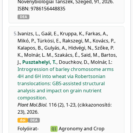
Növénybiológiai Tanszék, Szeged, 91, 2026.
ISBN: 9786156448835
DEA
5.
Ivanizs, L.
,
Gaál, E.
,
Kruppa, K.
,
Farkas, A.
,
Mikó, P.
,
Türkösi, E.
,
Rakszegi, M.
,
Kovács, P.
,
Kalapos, B.
,
Gulyás, A.
,
Hidvégi, N.
,
Szőke, P.
K.
,
Molnár, L. M.
,
Szakács, É.
,
Said, M.
,
Bartos,
J.
,
Pusztahelyi, T.
,
Douchkov, D.
,
Molnár, I.
:
Introgression of barley chromosome arms
4H and 6H into wheat via Robertsonian
translocations: GBS-assisted structural
analysis and impact on grain nutrient
composition.
Plant Mol.Biol.
116 (2), 1-23, (cikkazonosító:
23), 2026.
doi
DEA
Folyóirat-
Agronomy and Crop
Q1