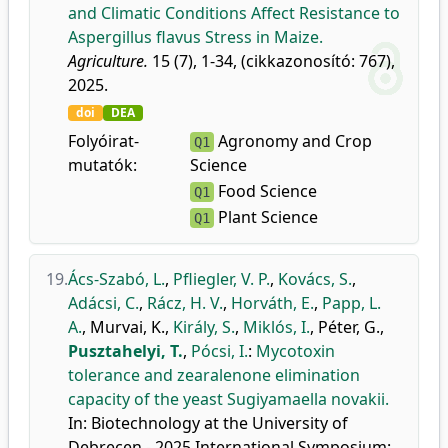
and Climatic Conditions Affect Resistance to
Aspergillus flavus Stress in Maize.
Agriculture.
15 (7), 1-34, (cikkazonosító: 767),
2025.
doi
DEA
Folyóirat-
Agronomy and Crop
Q1
mutatók:
Science
Food Science
Q1
Plant Science
Q1
19.
Ács-Szabó, L.
,
Pfliegler, V. P.
,
Kovács, S.
,
Adácsi, C.
,
Rácz, H. V.
,
Horváth, E.
,
Papp, L.
A.
,
Murvai, K.
,
Király, S.
,
Miklós, I.
,
Péter, G.
,
Pusztahelyi, T.
,
Pócsi, I.
:
Mycotoxin
tolerance and zearalenone elimination
capacity of the yeast Sugiyamaella novakii.
In: Biotechnology at the University of
Debrecen - 2025 International Symposium: