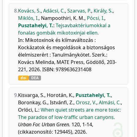
8.
Kovács, S.
,
Adácsi, C.
,
Szarvas, P.
,
Király, S.
,
Miklós, I.
,
Nampoothiri, K. M.
,
Pócsi, I.
,
Pusztahelyi, T.
:
Tejsavbaktériumokkal a
fonalas gombák mikotoxinjai ellen.
In: Mikotoxinok és klímaváltozás :
Kockázatok és megoldások a biztonságos
élelmiszerért : Tanulmánykötet. Szerk.:
Kovács Melinda, MATE Press, Gödöllő, 203-
221, 2026. ISBN: 9789636231408
doi
DEA
9.
Kisvarga, S.
,
Horotán, K.
,
Pusztahelyi, T.
,
Boronkay, G.
,
Istvánfi, Z.
,
Orosz, V.
,
Almási, C.
,
Orlóci, L.
:
When quiet streets are more toxic:
The paradox of low-traffic urban canyons.
Urban For. Urban Green.
120, 1-14,
(cikkazonosító: 129445), 2026.