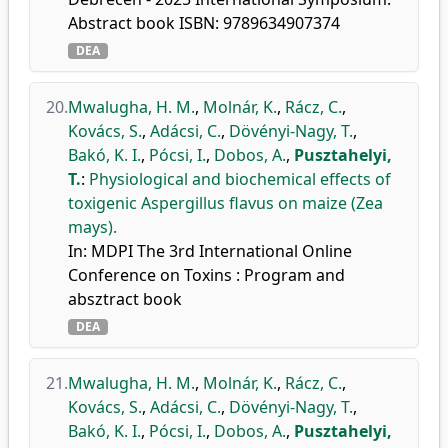
Abstract book ISBN: 9789634907374
DEA
20.
Mwalugha, H. M.
,
Molnár, K.
,
Rácz, C.
,
Kovács, S.
,
Adácsi, C.
,
Dövényi-Nagy, T.
,
Bakó, K. I.
,
Pócsi, I.
,
Dobos, A.
,
Pusztahelyi,
T.
:
Physiological and biochemical effects of
toxigenic Aspergillus flavus on maize (Zea
mays).
In: MDPI The 3rd International Online
Conference on Toxins : Program and
absztract book
DEA
21.
Mwalugha, H. M.
,
Molnár, K.
,
Rácz, C.
,
Kovács, S.
,
Adácsi, C.
,
Dövényi-Nagy, T.
,
Bakó, K. I.
,
Pócsi, I.
,
Dobos, A.
,
Pusztahelyi,