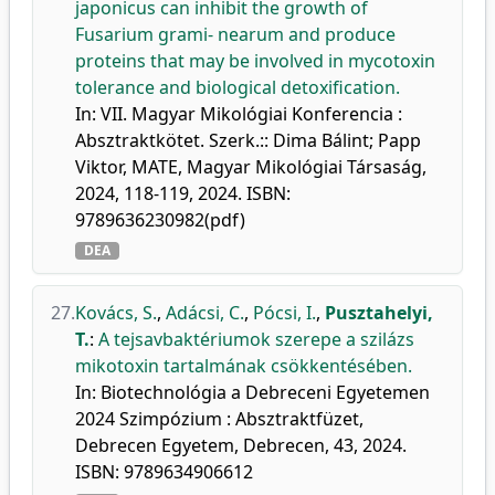
japonicus can inhibit the growth of
Fusarium grami- nearum and produce
proteins that may be involved in mycotoxin
tolerance and biological detoxification.
In: VII. Magyar Mikológiai Konferencia :
Absztraktkötet. Szerk.:: Dima Bálint; Papp
Viktor, MATE, Magyar Mikológiai Társaság,
2024, 118-119, 2024. ISBN:
9789636230982(pdf)
DEA
27.
Kovács, S.
,
Adácsi, C.
,
Pócsi, I.
,
Pusztahelyi,
T.
:
A tejsavbaktériumok szerepe a szilázs
mikotoxin tartalmának csökkentésében.
In: Biotechnológia a Debreceni Egyetemen
2024 Szimpózium : Absztraktfüzet,
Debrecen Egyetem, Debrecen, 43, 2024.
ISBN: 9789634906612