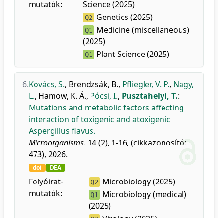
mutatók:
Science (2025)
Genetics (2025)
Q2
Medicine (miscellaneous)
Q1
(2025)
Plant Science (2025)
Q1
6.
Kovács, S.
,
Brendzsák, B.
,
Pfliegler, V. P.
,
Nagy,
L.
,
Hamow, K. Á.
,
Pócsi, I.
,
Pusztahelyi, T.
:
Mutations and metabolic factors affecting
interaction of toxigenic and atoxigenic
Aspergillus flavus.
Microorganisms.
14 (2), 1-16, (cikkazonosító:
473), 2026.
doi
DEA
Folyóirat-
Microbiology (2025)
Q2
mutatók:
Microbiology (medical)
Q1
(2025)