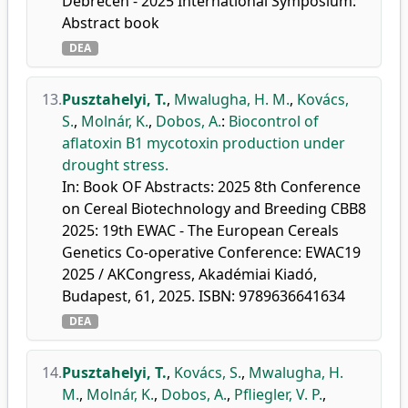
Debrecen - 2025 International Symposium:
Abstract book
DEA
13.
Pusztahelyi, T.
,
Mwalugha, H. M.
,
Kovács,
S.
,
Molnár, K.
,
Dobos, A.
:
Biocontrol of
aflatoxin B1 mycotoxin production under
drought stress.
In: Book OF Abstracts: 2025 8th Conference
on Cereal Biotechnology and Breeding CBB8
2025: 19th EWAC - The European Cereals
Genetics Co-operative Conference: EWAC19
2025 / AKCongress, Akadémiai Kiadó,
Budapest, 61, 2025. ISBN: 9789636641634
DEA
14.
Pusztahelyi, T.
,
Kovács, S.
,
Mwalugha, H.
M.
,
Molnár, K.
,
Dobos, A.
,
Pfliegler, V. P.
,