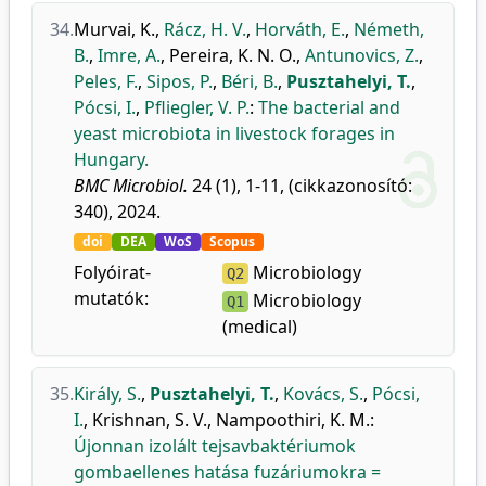
34.
Murvai, K.
,
Rácz, H. V.
,
Horváth, E.
,
Németh,
B.
,
Imre, A.
,
Pereira, K. N. O.
,
Antunovics, Z.
,
Peles, F.
,
Sipos, P.
,
Béri, B.
,
Pusztahelyi, T.
,
Pócsi, I.
,
Pfliegler, V. P.
:
The bacterial and
yeast microbiota in livestock forages in
Hungary.
BMC Microbiol.
24 (1), 1-11, (cikkazonosító:
340), 2024.
doi
DEA
WoS
Scopus
Folyóirat-
Microbiology
Q2
mutatók:
Microbiology
Q1
(medical)
35.
Király, S.
,
Pusztahelyi, T.
,
Kovács, S.
,
Pócsi,
I.
,
Krishnan, S. V.
,
Nampoothiri, K. M.
:
Újonnan izolált tejsavbaktériumok
gombaellenes hatása fuzáriumokra =