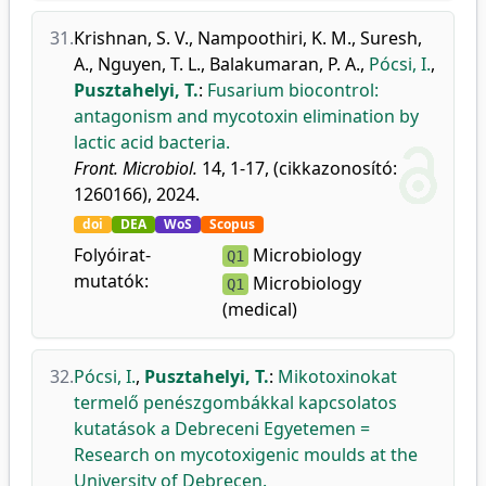
31.
Krishnan, S. V.
,
Nampoothiri, K. M.
,
Suresh,
A.
,
Nguyen, T. L.
,
Balakumaran, P. A.
,
Pócsi, I.
,
Pusztahelyi, T.
:
Fusarium biocontrol:
antagonism and mycotoxin elimination by
lactic acid bacteria.
Front. Microbiol.
14, 1-17, (cikkazonosító:
1260166), 2024.
doi
DEA
WoS
Scopus
Folyóirat-
Microbiology
Q1
mutatók:
Microbiology
Q1
(medical)
32.
Pócsi, I.
,
Pusztahelyi, T.
:
Mikotoxinokat
termelő penészgombákkal kapcsolatos
kutatások a Debreceni Egyetemen =
Research on mycotoxigenic moulds at the
University of Debrecen.