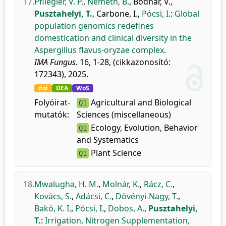
17.
Pfliegler, V. P.
,
Németh, B.
,
Bodnár, V.
,
Pusztahelyi, T.
,
Carbone, I.
,
Pócsi, I.
:
Global
population genomics redefines
domestication and clinical diversity in the
Aspergillus flavus-oryzae complex.
IMA Fungus.
16, 1-28, (cikkazonosító:
172343), 2025.
doi
DEA
WoS
Folyóirat-
Agricultural and Biological
Q1
mutatók:
Sciences (miscellaneous)
Ecology, Evolution, Behavior
Q1
and Systematics
Plant Science
Q1
18.
Mwalugha, H. M.
,
Molnár, K.
,
Rácz, C.
,
Kovács, S.
,
Adácsi, C.
,
Dövényi-Nagy, T.
,
Bakó, K. I.
,
Pócsi, I.
,
Dobos, A.
,
Pusztahelyi,
T.
:
Irrigation, Nitrogen Supplementation,