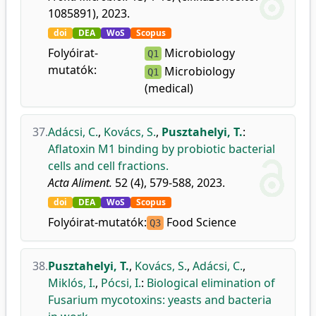
1085891), 2023.
doi
DEA
WoS
Scopus
Folyóirat-
Microbiology
Q1
mutatók:
Microbiology
Q1
(medical)
37.
Adácsi, C.
,
Kovács, S.
,
Pusztahelyi, T.
:
Aflatoxin M1 binding by probiotic bacterial
cells and cell fractions.
Acta Aliment.
52 (4), 579-588, 2023.
doi
DEA
WoS
Scopus
Folyóirat-mutatók:
Food Science
Q3
38.
Pusztahelyi, T.
,
Kovács, S.
,
Adácsi, C.
,
Miklós, I.
,
Pócsi, I.
:
Biological elimination of
Fusarium mycotoxins: yeasts and bacteria