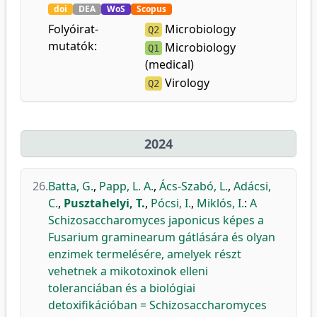
doi
DEA
WoS
Scopus
Folyóirat-
Microbiology
Q2
mutatók:
Microbiology
Q1
(medical)
Virology
Q2
2024
26.
Batta, G.
,
Papp, L. A.
,
Ács-Szabó, L.
,
Adácsi,
C.
,
Pusztahelyi, T.
,
Pócsi, I.
,
Miklós, I.
:
A
Schizosaccharomyces japonicus képes a
Fusarium graminearum gátlására és olyan
enzimek termelésére, amelyek részt
vehetnek a mikotoxinok elleni
toleranciában és a biológiai
detoxifikációban = Schizosaccharomyces