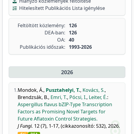
Hiányzó közlemények feltöltése
Hitelesített Publikációs Lista igénylése
Feltöltött közlemény:
126
DEA-ban:
126
OA:
40
Publikációs időszak:
1993-2026
2026
1.
Mondok, Á.
,
Pusztahelyi, T.
,
Kovács, S.
,
Brendzsák, B.
,
Emri, T.
,
Pócsi, I.
,
Leiter, É.
:
Aspergillus flavus bZIP-Type Transcription
Factors as Promising Novel Targets for
Future Aflatoxin Control Strategies.
J Fungi.
12 (7), 1-17, (cikkazonosító: 532), 2026.