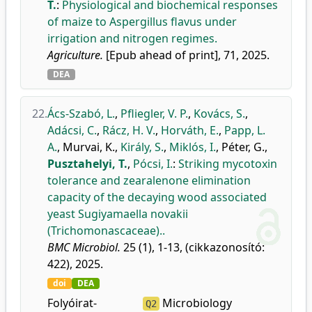
T.
:
Physiological and biochemical responses
of maize to Aspergillus flavus under
irrigation and nitrogen regimes.
Agriculture.
[Epub ahead of print], 71, 2025.
DEA
22.
Ács-Szabó, L.
,
Pfliegler, V. P.
,
Kovács, S.
,
Adácsi, C.
,
Rácz, H. V.
,
Horváth, E.
,
Papp, L.
A.
,
Murvai, K.
,
Király, S.
,
Miklós, I.
,
Péter, G.
,
Pusztahelyi, T.
,
Pócsi, I.
:
Striking mycotoxin
tolerance and zearalenone elimination
capacity of the decaying wood associated
yeast Sugiyamaella novakii
(Trichomonascaceae)..
BMC Microbiol.
25 (1), 1-13, (cikkazonosító:
422), 2025.
doi
DEA
Folyóirat-
Microbiology
Q2