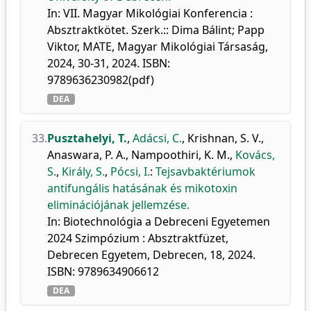
In: VII. Magyar Mikológiai Konferencia :
Absztraktkötet. Szerk.:: Dima Bálint; Papp
Viktor, MATE, Magyar Mikológiai Társaság,
2024, 30-31, 2024. ISBN:
9789636230982(pdf)
DEA
33.
Pusztahelyi, T.
,
Adácsi, C.
,
Krishnan, S. V.
,
Anaswara, P. A.
,
Nampoothiri, K. M.
,
Kovács,
S.
,
Király, S.
,
Pócsi, I.
:
Tejsavbaktériumok
antifungális hatásának és mikotoxin
eliminációjának jellemzése.
In: Biotechnológia a Debreceni Egyetemen
2024 Szimpózium : Absztraktfüzet,
Debrecen Egyetem, Debrecen, 18, 2024.
ISBN: 9789634906612
DEA