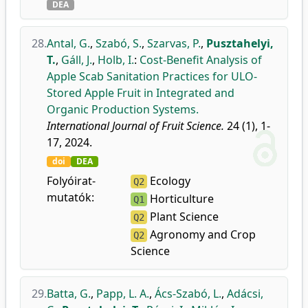
DEA
28.
Antal, G.
,
Szabó, S.
,
Szarvas, P.
,
Pusztahelyi,
T.
,
Gáll, J.
,
Holb, I.
:
Cost-Benefit Analysis of
Apple Scab Sanitation Practices for ULO-
Stored Apple Fruit in Integrated and
Organic Production Systems.
International Journal of Fruit Science.
24 (1), 1-
17, 2024.
doi
DEA
Folyóirat-
Ecology
Q2
mutatók:
Horticulture
Q1
Plant Science
Q2
Agronomy and Crop
Q2
Science
29.
Batta, G.
,
Papp, L. A.
,
Ács-Szabó, L.
,
Adácsi,