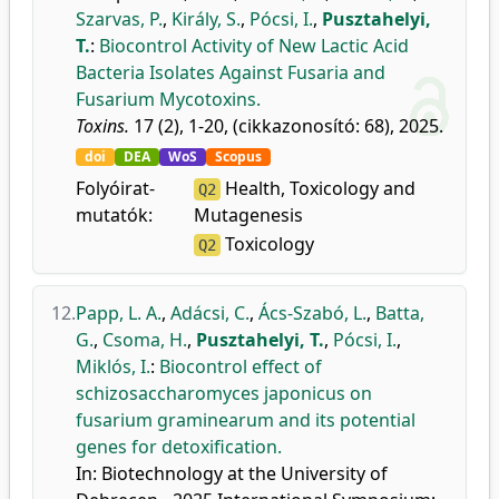
Szarvas, P.
,
Király, S.
,
Pócsi, I.
,
Pusztahelyi,
T.
:
Biocontrol Activity of New Lactic Acid
Bacteria Isolates Against Fusaria and
Fusarium Mycotoxins.
Toxins.
17 (2), 1-20, (cikkazonosító: 68), 2025.
doi
DEA
WoS
Scopus
Folyóirat-
Health, Toxicology and
Q2
mutatók:
Mutagenesis
Toxicology
Q2
12.
Papp, L. A.
,
Adácsi, C.
,
Ács-Szabó, L.
,
Batta,
G.
,
Csoma, H.
,
Pusztahelyi, T.
,
Pócsi, I.
,
Miklós, I.
:
Biocontrol effect of
schizosaccharomyces japonicus on
fusarium graminearum and its potential
genes for detoxification.
In: Biotechnology at the University of