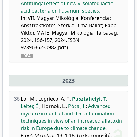
Antifungal effect of newly isolated lactic
acid bacteria on Fusarium species.
In: VII. Magyar Mikológiai Konferencia :
Absztraktkötet. Szerk.:: Dima Bálint; Papp
Viktor, MATE, Magyar Mikológiai Társaság,
2024, 156-157, 2024. ISBN:
9789636230982(pdf)
DEA
2023
36.
Loi, M.
,
Logrieco, A. F.
,
Pusztahelyi, T.
,
Leiter, É.
,
Hornok, L.
,
Pócsi, I.
:
Advanced
mycotoxin control and decontamination
techniques in view of an increased aflatoxin
risk in Europe due to climate change.
Front. Microbiol.
13, 1-18, (cikkazonosító: