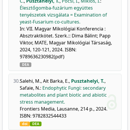
C.
,
Pusztahelyi, T.
,
Pócsi, I.
,
Miklós, I.
:
Élesztőgomba-fuzárium együttes
tenyészetek vizsgálata = Examination of
yeast-Fusarium co-cultures.
In: VII. Magyar Mikológiai Konferencia :
Absztraktkötet. Szerk.:: Dima Bálint; Papp
Viktor, MATE, Magyar Mikológiai Társaság,
2024, 120-121, 2024. ISBN:
9789636230982(pdf)
DEA
30.
Salehi, M.
,
Ait Barka, E.
,
Pusztahelyi, T.
,
Safaie, N.
:
Endophytic Fungi: secondary
metabolites and plant biotic and abiotic
stress management.
Frontiers Media, Lausanne, 214 p., 2024.
ISBN: 9782832544433
doi
DEA