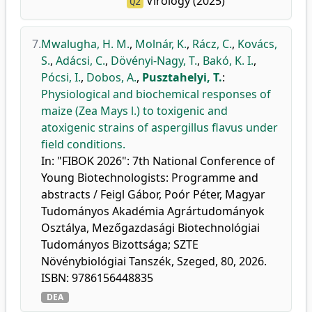
Virology (2025)
Q2
7.
Mwalugha, H. M.
,
Molnár, K.
,
Rácz, C.
,
Kovács,
S.
,
Adácsi, C.
,
Dövényi-Nagy, T.
,
Bakó, K. I.
,
Pócsi, I.
,
Dobos, A.
,
Pusztahelyi, T.
:
Physiological and biochemical responses of
maize (Zea Mays l.) to toxigenic and
atoxigenic strains of aspergillus flavus under
field conditions.
In: "FIBOK 2026": 7th National Conference of
Young Biotechnologists: Programme and
abstracts / Feigl Gábor, Poór Péter, Magyar
Tudományos Akadémia Agrártudományok
Osztálya, Mezőgazdasági Biotechnológiai
Tudományos Bizottsága; SZTE
Növénybiológiai Tanszék, Szeged, 80, 2026.
ISBN: 9786156448835
DEA