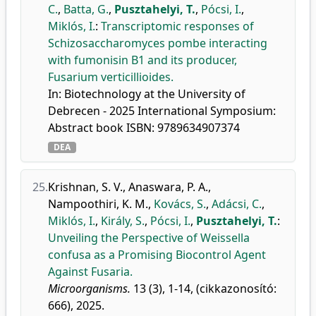
C.
,
Batta, G.
,
Pusztahelyi, T.
,
Pócsi, I.
,
Miklós, I.
:
Transcriptomic responses of
Schizosaccharomyces pombe interacting
with fumonisin B1 and its producer,
Fusarium verticillioides.
In: Biotechnology at the University of
Debrecen - 2025 International Symposium:
Abstract book ISBN: 9789634907374
DEA
25.
Krishnan, S. V.
,
Anaswara, P. A.
,
Nampoothiri, K. M.
,
Kovács, S.
,
Adácsi, C.
,
Miklós, I.
,
Király, S.
,
Pócsi, I.
,
Pusztahelyi, T.
:
Unveiling the Perspective of Weissella
confusa as a Promising Biocontrol Agent
Against Fusaria.
Microorganisms.
13 (3), 1-14, (cikkazonosító:
666), 2025.