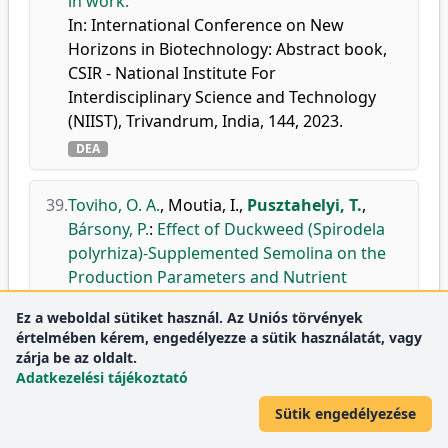
in work.
In: International Conference on New
Horizons in Biotechnology: Abstract book,
CSIR - National Institute For
Interdisciplinary Science and Technology
(NIIST), Trivandrum, India, 144, 2023.
DEA
39.
Toviho, O. A.
,
Moutia, I.
,
Pusztahelyi, T.
,
Bársony, P.
:
Effect of Duckweed (Spirodela
polyrhiza)-Supplemented Semolina on the
Production Parameters and Nutrient
Composition of Yellow Mealworm (Tenebrio
Ez a weboldal sütiket használ. Az Uniós törvények
molitor).
értelmében kérem, engedélyezze a sütik használatát, vagy
Agriculture-Basel.
13 (17), 1-15,
zárja be az oldalt.
(cikkazonosító: 1386), 2023.
Adatkezelési tájékoztató
doi
DEA
WoS
Scopus
Sütik engedélyezése
Folyóirat-
Agronomy and Crop
Q1