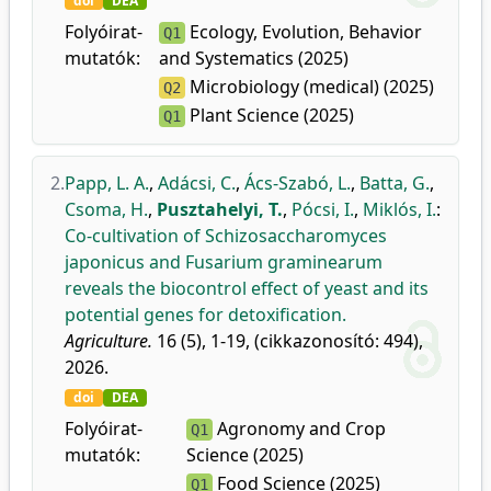
doi
DEA
Folyóirat-
Ecology, Evolution, Behavior
Q1
mutatók:
and Systematics (2025)
Microbiology (medical) (2025)
Q2
Plant Science (2025)
Q1
2.
Papp, L. A.
,
Adácsi, C.
,
Ács-Szabó, L.
,
Batta, G.
,
Csoma, H.
,
Pusztahelyi, T.
,
Pócsi, I.
,
Miklós, I.
:
Co-cultivation of Schizosaccharomyces
japonicus and Fusarium graminearum
reveals the biocontrol effect of yeast and its
potential genes for detoxification.
Agriculture.
16 (5), 1-19, (cikkazonosító: 494),
2026.
doi
DEA
Folyóirat-
Agronomy and Crop
Q1
mutatók:
Science (2025)
Food Science (2025)
Q1