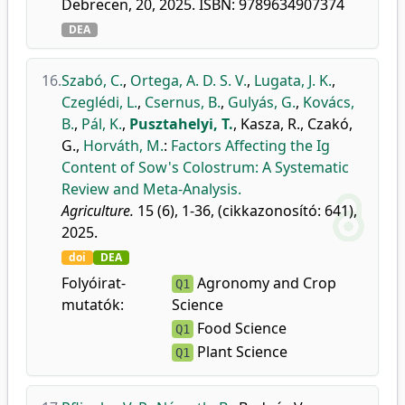
Debrecen, 20, 2025. ISBN: 9789634907374
DEA
16.
Szabó, C.
,
Ortega, A. D. S. V.
,
Lugata, J. K.
,
Czeglédi, L.
,
Csernus, B.
,
Gulyás, G.
,
Kovács,
B.
,
Pál, K.
,
Pusztahelyi, T.
,
Kasza, R.
,
Czakó,
G.
,
Horváth, M.
:
Factors Affecting the Ig
Content of Sow's Colostrum: A Systematic
Review and Meta-Analysis.
Agriculture.
15 (6), 1-36, (cikkazonosító: 641),
2025.
doi
DEA
Folyóirat-
Agronomy and Crop
Q1
mutatók:
Science
Food Science
Q1
Plant Science
Q1