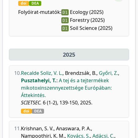
doi
DEA
Folyóirat-mutatók:
Ecology (2025)
D1
Forestry (2025)
D1
Soil Science (2025)
D1
2025
10.
Recalde Soliz, V. L.
,
Brendzsák, B.
,
Győri, Z.
,
Pusztahelyi, T.
:
A tej és a tejtermékek
mikotoxinszennyezettsége Európában:
Áttekintés.
SCIETSEC.
6 (1-2), 139-150, 2025.
doi
DEA
11.
Krishnan, S. V.
,
Anaswara, P. A.
,
Nampoothiri, K. M.
,
Kovács, S.
,
Adácsi, C.
,