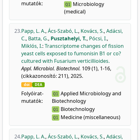
mutatók:
Microbiology
Q1
(medical)
23.
Papp, L. A.
,
Ács-Szabó, L.
,
Kovács, S.
,
Adácsi,
C.
,
Batta, G.
,
Pusztahelyi, T.
,
Pócsi, I.
,
Miklós, I.
:
Transcriptome changes of fission
yeast cells exposed to fumonisin B1 or co?
cultured with Fusarium verticillioides.
Appl. Microbiol. Biotechnol.
109 (1), 1-16,
(cikkazonosító: 211), 2025.
doi
DEA
Folyóirat-
Applied Microbiology and
Q1
mutatók:
Biotechnology
Biotechnology
Q1
Medicine (miscellaneous)
Q1
24.
Papp, L. A.
,
Ács-Szabó, L.
,
Kovács, S.
,
Adácsi,