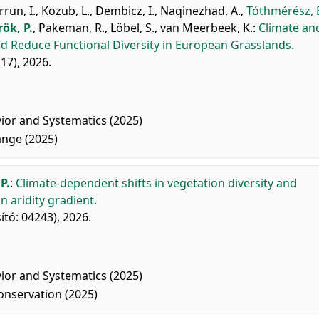
rrun, I.
,
Kozub, L.
,
Dembicz, I.
,
Naqinezhad, A.
,
Tóthmérész, 
rök, P.
,
Pakeman, R.
,
Löbel, S.
,
van Meerbeek, K.
:
Climate an
d Reduce Functional Diversity in European Grasslands.
17), 2026.
ior and Systematics (2025)
ange (2025)
P.
:
Climate-dependent shifts in vegetation diversity and
 aridity gradient.
ító: 04243), 2026.
ior and Systematics (2025)
nservation (2025)