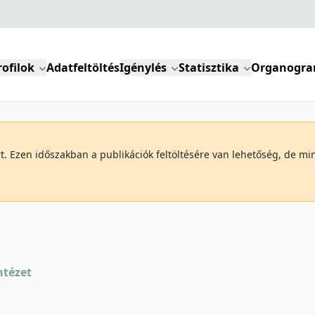
rofilok
Adatfeltöltés
Igénylés
Statisztika
Organogr
art. Ezen időszakban a publikációk feltöltésére van lehetőség, de 
ntézet