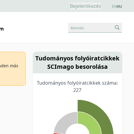
Bejelentkezés
EN
HU
Keresés
am
Tudományos folyóiratcikkek
SCImago besorolása
minden más
Tudományos folyóiratcikkek száma:
227