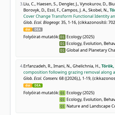
3.
Liu, C.
,
Haesen, S.
,
Dengler, J.
,
Vynokurov, D.
,
Biu
Borovyk, D.
,
Essl, F.
,
Campos, J. A.
,
Skobel, N.
,
Tö
Cover Change Transform Functional Identity an
Glob. Ecol. Biogeogr.
35, 1-16, (cikkazonosító: 702
doi
DEA
Folyóirat-mutatók:
Ecology (2025)
D1
Ecology, Evolution, Behav
D1
Global and Planetary Ch
D1
4.
Erfanzadeh, R.
,
Imani, N.
,
Ghelichnia, H.
,
Török, 
composition following grazing removal along an
Glob. Ecol. Conserv.
68 ((2026),), 1-19, (cikkazonos
doi
DEA
Folyóirat-mutatók:
Ecology (2025)
Q1
Ecology, Evolution, Behav
Q1
Nature and Landscape Co
Q1