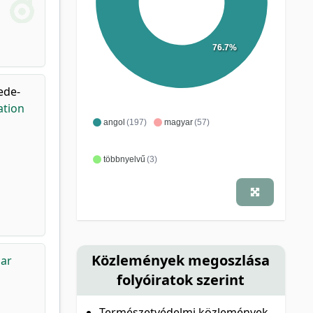
76.7%
ede-
ation
angol
(197)
magyar
(57)
többnyelvű
(3)
Közlemények megoszlása
lar
folyóiratok szerint
Természetvédelmi közlemények