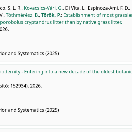
co, S. L. R.
,
Kovacsics-Vári, G.
,
Di Vita, L.
,
Espinoza-Ami, F. D.
,
V.
,
Tóthmérész, B.
,
Török, P.
:
Establishment of most grassl
robolus cryptandrus litter than by native grass litter.
2026.
ior and Systematics (2025)
modernity - Entering into a new decade of the oldest botanic
ító: 152934), 2026.
ior and Systematics (2025)