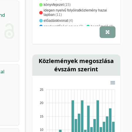
könyvfejezet
(15)
idegen nyelvű folyóiratközlemény hazai
and
lapban
(11)
előadáskivonat
(4)
szerkesztőségi anyag
(3)
beszámoló
(2)
tanulmány, értekezés
(2)
monográfia
(1)
recenzió, könyvismertetés
(1)
szakkönyv
(1)
szerkesztés, szöveggondozás
(1)
Közlemények megoszlása
évszám szerint
al
25
20
15
10