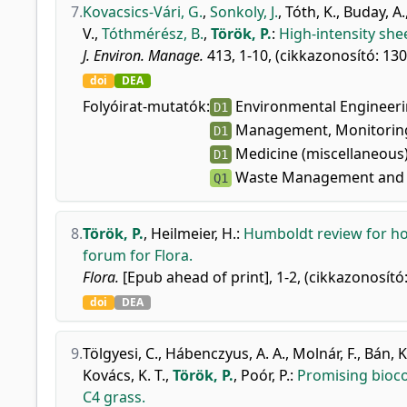
7.
Kovacsics-Vári, G.
,
Sonkoly, J.
,
Tóth, K.
,
Buday, A.
V.
,
Tóthmérész, B.
,
Török, P.
:
High-intensity she
J. Environ. Manage.
413, 1-10, (cikkazonosító: 130
doi
DEA
Folyóirat-mutatók:
Environmental Engineeri
D1
Management, Monitoring,
D1
Medicine (miscellaneous)
D1
Waste Management and D
Q1
8.
Török, P.
,
Heilmeier, H.
:
Humboldt review for ho
forum for Flora.
Flora.
[Epub ahead of print], 1-2, (cikkazonosító
doi
DEA
9.
Tölgyesi, C.
,
Hábenczyus, A. A.
,
Molnár, F.
,
Bán, K
Kovács, K. T.
,
Török, P.
,
Poór, P.
:
Promising biocon
C4 grass.