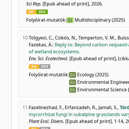
Sci Rep.
[Epub ahead of print], 2026.
doi
DEA
Folyóirat-mutatók:
Multidisciplinary (2025)
Q1
10.
Tölgyesi, C.
,
Csikós, N.
,
Temperton, V. M.
,
Buiss
Fazekas, Á.
:
Reply to: Beyond carbon sequestrat
of wetland ecosystems.
Env. Sci. Ecotechnol.
[Epub ahead of print], (cikk
doi
DEA
Folyóirat-mutatók:
Ecology (2025)
D1
Environmental Engineer
D1
Environmental Science (
D1
11.
Fazelinezhad, F.
,
Erfanzadeh, R.
,
Jamali, S.
,
Törö
mycorrhizal fungi in subalpine grasslands va
Plant Ecol. Divers.
[Epub ahead of print], 1-14, 2