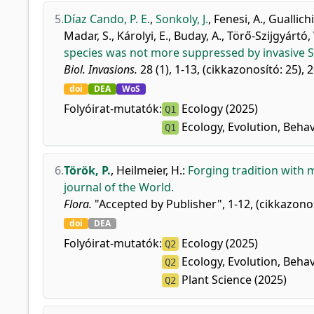
5.
Díaz Cando, P. E.
,
Sonkoly, J.
,
Fenesi, A.
,
Guallichi
Madar, S.
,
Károlyi, E.
,
Buday, A.
,
Törő-Szijgyártó, 
species was not more suppressed by invasive Spo
Biol. Invasions.
28 (1), 1-13, (cikkazonosító: 25), 
doi
DEA
WoS
Folyóirat-mutatók:
Ecology (2025)
Q1
Ecology, Evolution, Behav
Q1
6.
Török, P.
,
Heilmeier, H.
:
Forging tradition with 
journal of the World.
Flora.
"Accepted by Publisher", 1-12, (cikkazonos
doi
DEA
Folyóirat-mutatók:
Ecology (2025)
Q2
Ecology, Evolution, Behav
Q2
Plant Science (2025)
Q2