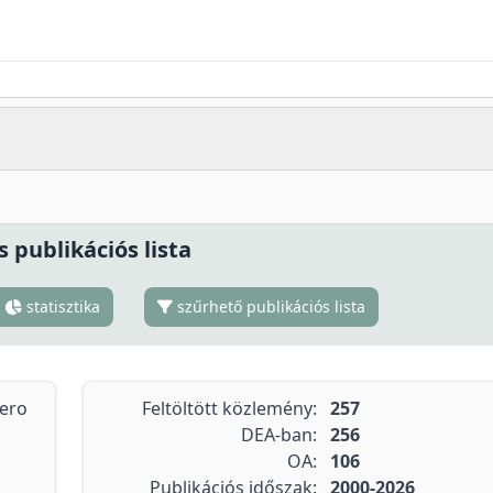
s publikációs lista
statisztika
szűrhető publikációs lista
tero
Feltöltött közlemény:
257
DEA-ban:
256
OA:
106
Publikációs időszak:
2000-2026