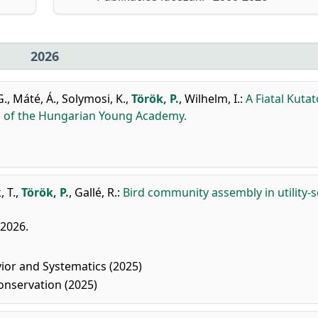
2026
G.
,
Máté, Á.
,
Solymosi, K.
,
Török, P.
,
Wilhelm, I.
:
A Fiatal Kuta
rs of the Hungarian Young Academy.
 T.
,
Török, P.
,
Gallé, R.
:
Bird community assembly in utility-s
 2026.
ior and Systematics (2025)
nservation (2025)