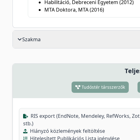
Habilitáció, Debreceni Egyetem (2012)
MTA Doktora, MTA (2016)
Szakma
Telje
Tudóstér társszerzők
RIS export (EndNote, Mendeley, RefWorks, Zo
stb.)
Hiányzó közlemények feltöltése
Hitelesített Publikációs Lista igénylése