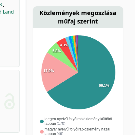
B.
,
d Land
Közlemények megoszlása
műfaj szerint
4.3%
5.8%
17.9%
66.1%
idegen nyelvű folyóiratközlemény külföldi
lapban
(170)
magyar nyelvű folyóiratközlemény hazai
lapban
(46)