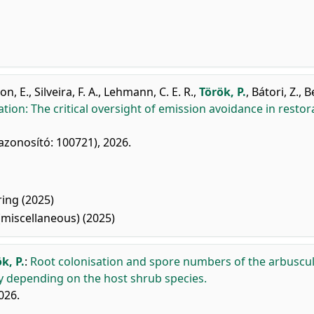
on, E.
,
Silveira, F. A.
,
Lehmann, C. E. R.
,
Török, P.
,
Bátori, Z.
,
B
ion: The critical oversight of emission avoidance in restor
azonosító: 100721), 2026.
ing (2025)
miscellaneous) (2025)
k, P.
:
Root colonisation and spore numbers of the arbuscu
ry depending on the host shrub species.
026.