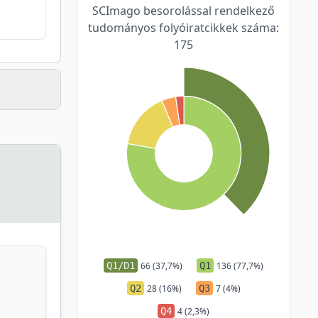
SCImago besorolással rendelkező
tudományos folyóiratcikkek száma:
175
Q1/D1
66 (37,7%)
Q1
136 (77,7%)
Q2
28 (16%)
Q3
7 (4%)
Q4
4 (2,3%)