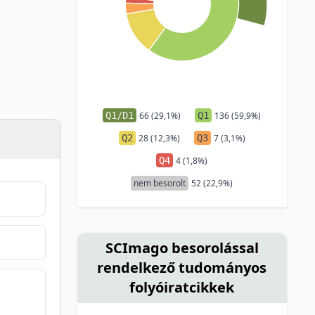
Q1/D1
66 (29,1%)
Q1
136 (59,9%)
Q2
28 (12,3%)
Q3
7 (3,1%)
Q4
4 (1,8%)
nem besorolt
52 (22,9%)
SCImago besorolással
rendelkező tudományos
folyóiratcikkek