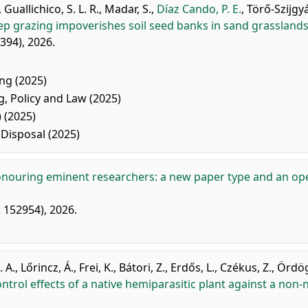
,
Guallichico, S. L. R.
,
Madar, S.
,
Díaz Cando, P. E.
,
Törő-Szijgy
ep grazing impoverishes soil seed banks in sand grasslands
394), 2026.
ng (2025)
 Policy and Law (2025)
 (2025)
isposal (2025)
nouring eminent researchers: a new paper type and an op
: 152954), 2026.
. A.
,
Lőrincz, Á.
,
Frei, K.
,
Bátori, Z.
,
Erdős, L.
,
Czékus, Z.
,
Ördög
trol effects of a native hemiparasitic plant against a non-