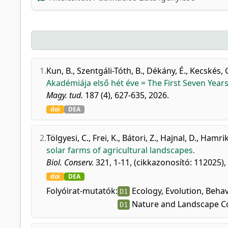
1.
Kun, B.
,
Szentgáli-Tóth, B.
,
Dékány, É.
,
Kecskés, 
Akadémiája első hét éve = The First Seven Yea
Magy. tud.
187 (4), 627-635, 2026.
doi
DEA
2.
Tölgyesi, C.
,
Frei, K.
,
Bátori, Z.
,
Hajnal, D.
,
Hamrik,
solar farms of agricultural landscapes.
Biol. Conserv.
321, 1-11, (cikkazonosító: 112025),
doi
DEA
Folyóirat-mutatók:
Ecology, Evolution, Behav
D1
Nature and Landscape Co
D1