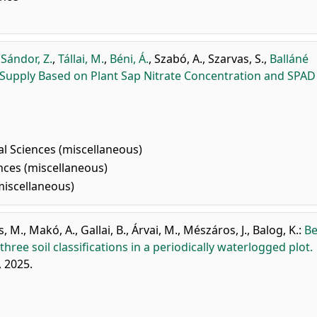
,
Sándor, Z.
,
Tállai, M.
,
Béni, Á.
,
Szabó, A.
,
Szarvas, S.
,
Balláné
Supply Based on Plant Sap Nitrate Concentration and SPAD
al Sciences (miscellaneous)
nces (miscellaneous)
miscellaneous)
s, M.
,
Makó, A.
,
Gallai, B.
,
Árvai, M.
,
Mészáros, J.
,
Balog, K.
:
Be
ee soil classifications in a periodically waterlogged plot.
, 2025.