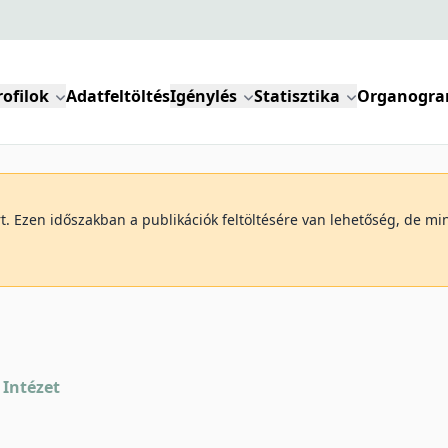
rofilok
Adatfeltöltés
Igénylés
Statisztika
Organogr
art. Ezen időszakban a publikációk feltöltésére van lehetőség, de 
 Intézet