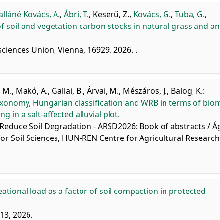
alláné Kovács, A.
,
Ábri, T.
,
Keserű, Z.
,
Kovács, G.
,
Tuba, G.
,
 soil and vegetation carbon stocks in natural grassland a
iences Union, Vienna, 16929, 2026. .
, M.
,
Makó, A.
,
Gallai, B.
,
Árvai, M.
,
Mészáros, J.
,
Balog, K.
:
l Taxonomy, Hungarian classification and WRB in terms of bio
in a salt-affected alluvial plot.
o Reduce Soil Degradation - ARSD2026: Book of abstracts / Á
 for Soil Sciences, HUN-REN Centre for Agricultural Research
ational load as a factor of soil compaction in protected
13, 2026.