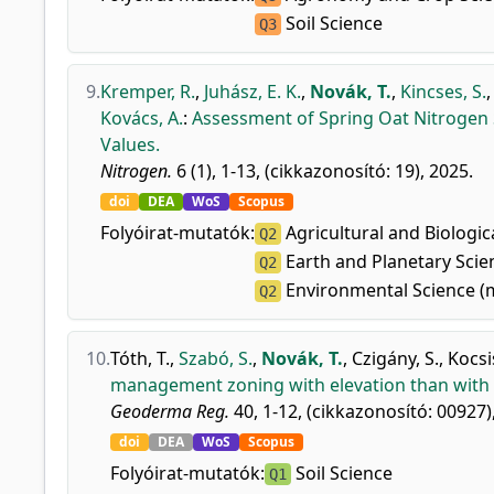
Soil Science
Q3
9.
Kremper, R.
,
Juhász, E. K.
,
Novák, T.
,
Kincses, S.
Kovács, A.
:
Assessment of Spring Oat Nitrogen 
Values.
Nitrogen.
6 (1), 1-13, (cikkazonosító: 19), 2025.
doi
DEA
WoS
Scopus
Folyóirat-mutatók:
Agricultural and Biologic
Q2
Earth and Planetary Scie
Q2
Environmental Science (
Q2
10.
Tóth, T.
,
Szabó, S.
,
Novák, T.
,
Czigány, S.
,
Kocsi
management zoning with elevation than with thr
Geoderma Reg.
40, 1-12, (cikkazonosító: 00927)
doi
DEA
WoS
Scopus
Folyóirat-mutatók:
Soil Science
Q1