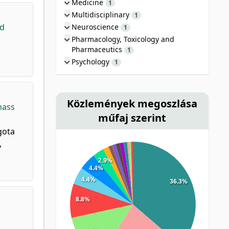
Medicine
1
Multidisciplinary
1
nd
Neuroscience
1
Pharmacology, Toxicology and
Pharmaceutics
1
Psychology
1
Közlemények megoszlása
mass
műfaj szerint
gota
,
2.9%
4.4%
4.4%
36.3%
8.8%