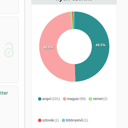
49.5%
48.5%
tter
angol
(101)
magyar
(99)
német
(2)
szlovák
(1)
többnyelvű
(1)