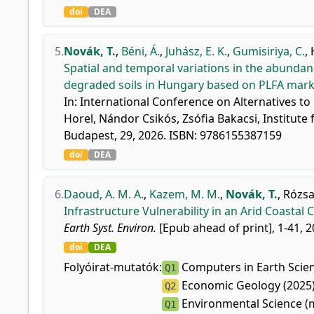
doi
DEA
5.
Novák, T.
,
Béni, Á.
,
Juhász, E. K.
,
Gumisiriya, C.
,
Spatial and temporal variations in the abundan
degraded soils in Hungary based on PLFA mark
In: International Conference on Alternatives t
Horel, Nándor Csikós, Zsófia Bakacsi, Institute
Budapest, 29, 2026. ISBN: 9786155387159
doi
DEA
6.
Daoud, A. M. A.
,
Kazem, M. M.
,
Novák, T.
,
Rózsa,
Infrastructure Vulnerability in an Arid Coastal
Earth Syst. Environ.
[Epub ahead of print], 1-41, 2
doi
DEA
Folyóirat-mutatók:
Computers in Earth Scien
Q1
Economic Geology (2025
Q2
Environmental Science (m
Q1