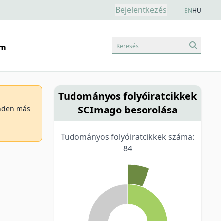
Bejelentkezés
EN
HU
Keresés
am
Tudományos folyóiratcikkek
SCImago besorolása
minden más
Tudományos folyóiratcikkek száma:
84