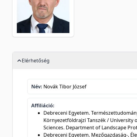
Elérhetőség
Név:
Novák Tibor József
Affiliáció:
Debreceni Egyetem. Természettudományi 
Környezetföldrajzi Tanszék / University 
Sciences. Department of Landscape Pro
Debreceni Egyetem. Mezőgazdaság-, Éle