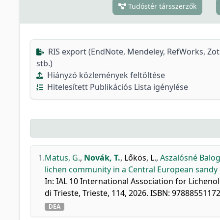
Tudóstér társszerzők
RIS export (EndNote, Mendeley, RefWorks, Zo
stb.)
Hiányzó közlemények feltöltése
Hitelesített Publikációs Lista igénylése
1.
Matus, G.
,
Novák, T.
,
Lőkös, L.
,
Aszalósné Balog
lichen community in a Central European sandy 
In: IAL 10 International Association for Lichen
di Trieste, Trieste, 114, 2026. ISBN: 9788855117
DEA