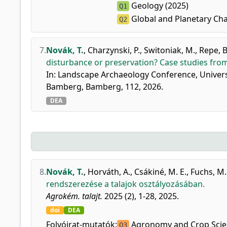
Geology (2025)
Q1
Global and Planetary Ch
Q2
7.
Novák, T.
,
Charzynski, P.
,
Switoniak, M.
,
Repe, B
disturbance or preservation? Case studies from
In: Landscape Archaeology Conference, Univers
Bamberg, Bamberg, 112, 2026.
DEA
8.
Novák, T.
,
Horváth, A.
,
Csákiné, M. E.
,
Fuchs, M.
rendszerezése a talajok osztályozásában.
Agrokém. talajt.
2025 (2), 1-28, 2025.
doi
DEA
Folyóirat-mutatók:
Agronomy and Crop Scie
Q3