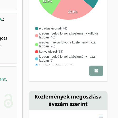
12.7%
22.5%
A.
:
előadáskivonat
(74)
idegen nyelvű folyóiratközlemény külföldi
gota
lapban
(46)
magyar nyelvű folyóiratközlemény hazai
,
lapban
(26)
könyvfejezet
(18)
idegen nyelvű folyóiratközlemény hazai
lapban
(9)
tanulmány, értekezés
(9)
idézhető absztrakt
(6)
ismeretterjesztő, népszerűsítő cikk
(3)
ent.
(2)
kutatási jelentés
(2)
magyar nyelvű folyóiratközlemény külföldi
lapban
(2)
Közlemények megoszlása
nem besorolt
(2)
szakkönyv
(2)
hozzászólás
(1)
évszám szerint
recenzió, könyvismertetés
(1)
tankönyv
(1)