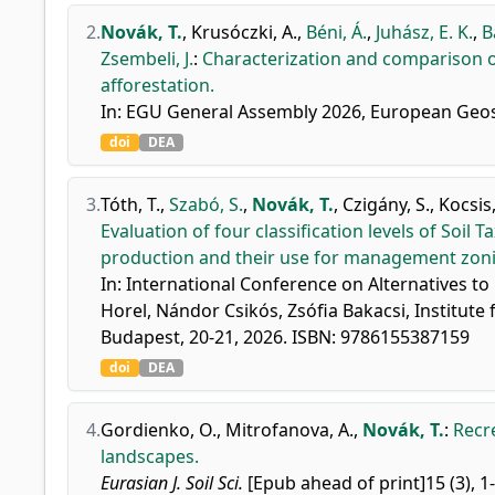
2.
Novák, T.
,
Krusóczki, A.
,
Béni, Á.
,
Juhász, E. K.
,
B
Zsembeli, J.
:
Characterization and comparison of
afforestation.
In: EGU General Assembly 2026, European Geosc
doi
DEA
3.
Tóth, T.
,
Szabó, S.
,
Novák, T.
,
Czigány, S.
,
Kocsis
Evaluation of four classification levels of Soi
production and their use for management zoning 
In: International Conference on Alternatives t
Horel, Nándor Csikós, Zsófia Bakacsi, Institute
Budapest, 20-21, 2026. ISBN: 9786155387159
doi
DEA
4.
Gordienko, O.
,
Mitrofanova, A.
,
Novák, T.
:
Recre
landscapes.
Eurasian J. Soil Sci.
[Epub ahead of print]15 (3), 1-