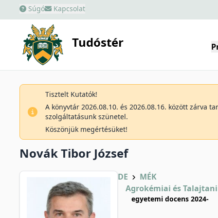
Súgó
Kapcsolat
Tudóstér
P
Tisztelt Kutatók!
A könyvtár 2026.08.10. és 2026.08.16. között zárva t
szolgáltatásunk szünetel.
Köszönjük megértésüket!
Novák Tibor József
DE
MÉK
Agrokémiai és Talajtani
egyetemi docens 2024-