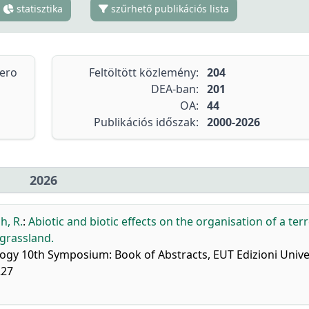
statisztika
szűrhető publikációs lista
tero
Feltöltött közlemény:
204
DEA-ban:
201
OA:
44
Publikációs időszak:
2000-2026
2026
h, R.
:
Abiotic and biotic effects on the organisation of a terr
grassland.
ology 10th Symposium: Book of Abstracts, EUT Edizioni Unive
227