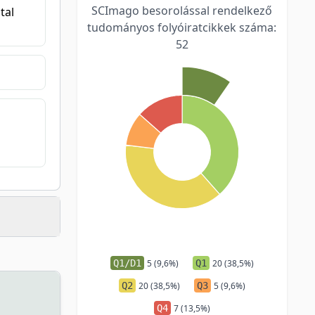
SCImago besorolással rendelkező
tal
tudományos folyóiratcikkek száma:
52
Q1/D1
5 (9,6%)
Q1
20 (38,5%)
Q2
20 (38,5%)
Q3
5 (9,6%)
Q4
7 (13,5%)