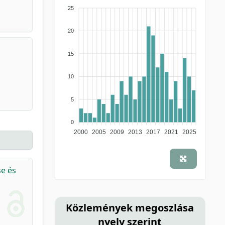
25
20
15
10
5
0
2000
2005
2009
2013
2017
2021
2025
e és
Közlemények megoszlása
nyelv szerint