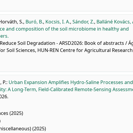
Horváth, S.
,
Buró, B.
,
Kocsis, I. A.
,
Sándor, Z.
,
Balláné Kovács, 
ce and composition of the soil microbiome in healthy and
ers.
o Reduce Soil Degradation - ARSD2026: Book of abstracts / Á
 for Soil Sciences, HUN-REN Centre for Agricultural Research
 P.
:
Urban Expansion Amplifies Hydro-Saline Processes and
 City: A Long-Term, Field-Calibrated Remote-Sensing Assessm
026.
ces (2025)
)
iscellaneous) (2025)