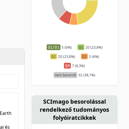
Q1/D1
5 (6%)
Q1
20 (23,8%)
Q2
20 (23,8%)
Q3
5 (6%)
Q4
7 (8,3%)
nem besorolt
32 (38,1%)
SCImago besorolással
rendelkező tudományos
 Earth
folyóiratcikkek
ai és