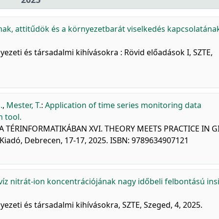
k, attitűdök és a környezetbarát viselkedés kapcsolatána
ezeti és társadalmi kihívásokra : Rövid előadások I, SZTE,
.
,
Mester, T.
:
Application of time series monitoring data
 tool.
A TÉRINFORMATIKÁBAN XVI. THEORY MEETS PRACTICE IN GIS
Kiadó, Debrecen, 17-17, 2025. ISBN: 9789634907121
jvíz nitrát-ion koncentrációjának nagy időbeli felbontású ins
ezeti és társadalmi kihívásokra, SZTE, Szeged, 4, 2025.