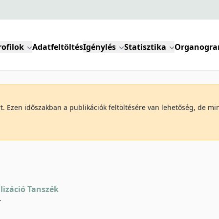
rofilok
Adatfeltöltés
Igénylés
Statisztika
Organogr
art. Ezen időszakban a publikációk feltöltésére van lehetőség, de 
izáció Tanszék
-