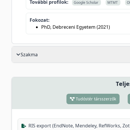
További profilok:
Google Scholar
MTMT
O
Fokozat:
PhD, Debreceni Egyetem (2021)
Szakma
Telje
Tudóstér társszerzők
RIS export (EndNote, Mendeley, RefWorks, Zo