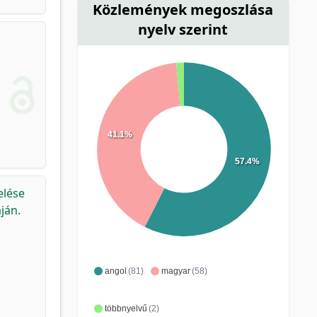
Közlemények megoszlása
nyelv szerint
41.1%
57.4%
elése
ján.
angol
(81)
magyar
(58)
többnyelvű
(2)