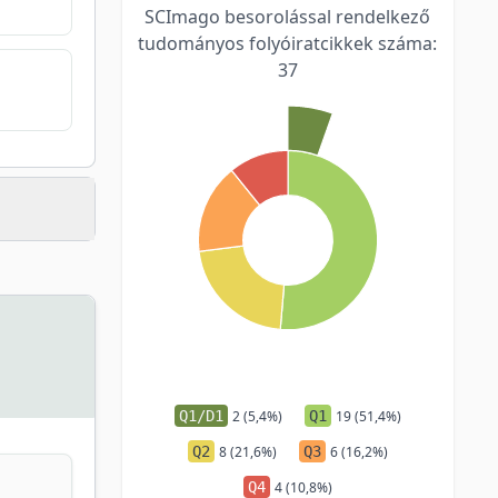
SCImago besorolással rendelkező
tudományos folyóiratcikkek száma:
37
Q1/D1
2 (5,4%)
Q1
19 (51,4%)
Q2
8 (21,6%)
Q3
6 (16,2%)
Q4
4 (10,8%)