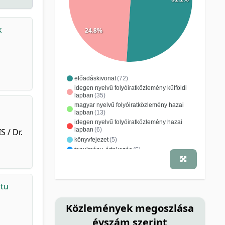
k
24.8%
előadáskivonat
(72)
idegen nyelvű folyóiratközlemény külföldi
lapban
(35)
magyar nyelvű folyóiratközlemény hazai
lapban
(13)
idegen nyelvű folyóiratközlemény hazai
lapban
(6)
 / Dr.
könyvfejezet
(5)
tanulmány, értekezés
(5)
nem besorolt
(2)
konferenciacikk
(1)
magyar nyelvű folyóiratközlemény külföldi
lapban
(1)
itu
tanulmánygyűjtemény
(1)
Közlemények megoszlása
évszám szerint