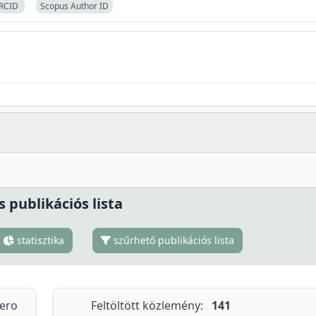
RCID
Scopus Author ID
s publikációs lista
statisztika
szűrhető publikációs lista
tero
Feltöltött közlemény:
141