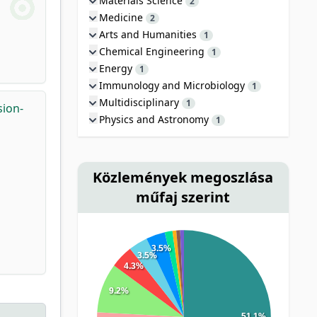
Materials Science
2
Medicine
2
Arts and Humanities
1
Chemical Engineering
1
Energy
1
Immunology and Microbiology
1
Multidisciplinary
1
sion-
Physics and Astronomy
1
Közlemények megoszlása
műfaj szerint
3.5%
3.5%
4.3%
9.2%
51.1%