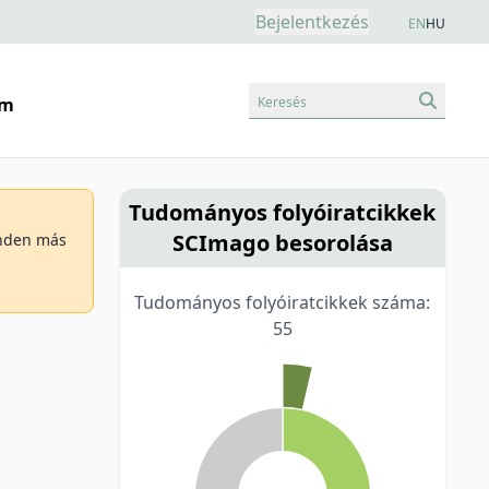
Bejelentkezés
EN
HU
Keresés
am
Tudományos folyóiratcikkek
SCImago besorolása
minden más
Tudományos folyóiratcikkek száma:
55