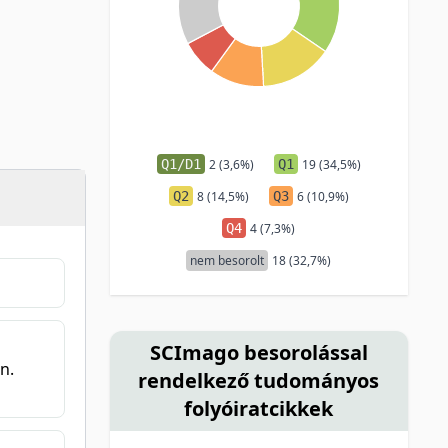
Q1/D1
2 (3,6%)
Q1
19 (34,5%)
Q2
8 (14,5%)
Q3
6 (10,9%)
Q4
4 (7,3%)
nem besorolt
18 (32,7%)
SCImago besorolással
n.
rendelkező tudományos
folyóiratcikkek