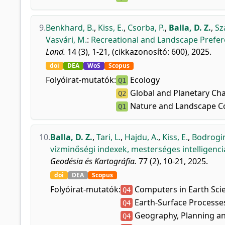
9.
Benkhard, B.
,
Kiss, E.
,
Csorba, P.
,
Balla, D. Z.
,
Sz
Vasvári, M.
:
Recreational and Landscape Prefere
Land.
14 (3), 1-21, (cikkazonosító: 600), 2025.
doi
DEA
WoS
Scopus
Folyóirat-mutatók:
Ecology
Q1
Global and Planetary Ch
Q2
Nature and Landscape C
Q1
10.
Balla, D. Z.
,
Tari, L.
,
Hajdu, A.
,
Kiss, E.
,
Bodrogin
vízminőségi indexek, mesterséges intelligencia
Geodésia és Kartográfia.
77 (2), 10-21, 2025.
doi
DEA
Scopus
Folyóirat-mutatók:
Computers in Earth Sci
Q4
Earth-Surface Processe
Q4
Geography, Planning a
Q4