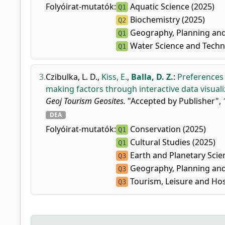
Folyóirat-mutatók:
Aquatic Science (2025)
Q1
Biochemistry (2025)
Q2
Geography, Planning and
Q1
Water Science and Techn
Q1
3.
Czibulka, L. D.
,
Kiss, E.
,
Balla, D. Z.
:
Preferences 
making factors through interactive data visual
Geoj Tourism Geosites.
"Accepted by Publisher", 1
DEA
Folyóirat-mutatók:
Conservation (2025)
Q1
Cultural Studies (2025)
Q1
Earth and Planetary Scie
Q3
Geography, Planning and
Q3
Tourism, Leisure and Ho
Q3