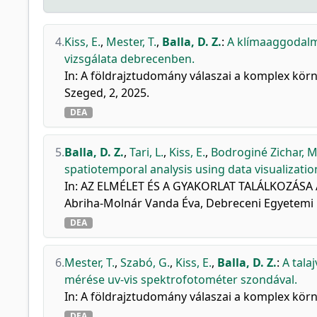
4.
Kiss, E.
,
Mester, T.
,
Balla, D. Z.
:
A klímaaggodalma
vizsgálata debrecenben.
In: A földrajztudomány válaszai a komplex körny
Szeged, 2, 2025.
DEA
5.
Balla, D. Z.
,
Tari, L.
,
Kiss, E.
,
Bodroginé Zichar, M
spatiotemporal analysis using data visualization
In: AZ ELMÉLET ÉS A GYAKORLAT TALÁLKOZÁSA 
Abriha-Molnár Vanda Éva, Debreceni Egyetemi 
DEA
6.
Mester, T.
,
Szabó, G.
,
Kiss, E.
,
Balla, D. Z.
:
A tala
mérése uv-vis spektrofotométer szondával.
In: A földrajztudomány válaszai a komplex körny
DEA