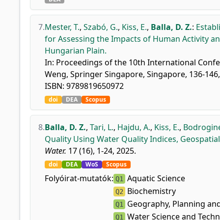
7.
Mester, T.
,
Szabó, G.
,
Kiss, E.
,
Balla, D. Z.
:
Estab
for Assessing the Impacts of Human Activity a
Hungarian Plain.
In: Proceedings of the 10th International Con
Weng, Springer Singapore, Singapore, 136-146, 2
ISBN: 9789819650972
doi
DEA
Scopus
8.
Balla, D. Z.
,
Tari, L.
,
Hajdu, A.
,
Kiss, E.
,
Bodroginé
Quality Using Water Quality Indices, Geospatia
Water.
17 (16), 1-24, 2025.
doi
DEA
WoS
Scopus
Folyóirat-mutatók:
Aquatic Science
Q1
Biochemistry
Q2
Geography, Planning an
Q1
Water Science and Tech
Q1