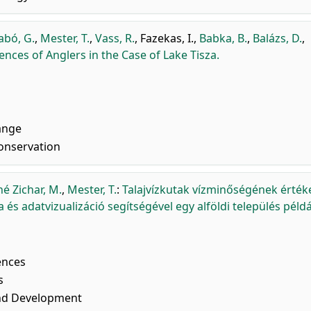
abó, G.
,
Mester, T.
,
Vass, R.
,
Fazekas, I.
,
Babka, B.
,
Balázs, D.
,
nces of Anglers in the Case of Lake Tisza.
ange
onservation
é Zichar, M.
,
Mester, T.
:
Talajvízkutak vízminőségének érték
 és adatvizualizáció segítségével egy alföldi település példá
ences
s
nd Development