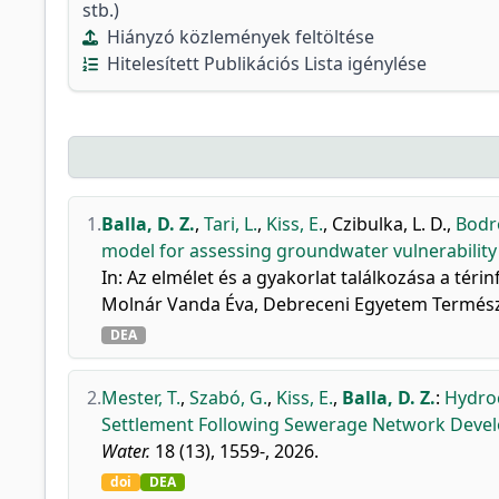
stb.)
Hiányzó közlemények feltöltése
Hitelesített Publikációs Lista igénylése
1.
Balla, D. Z.
,
Tari, L.
,
Kiss, E.
,
Czibulka, L. D.
,
Bodro
model for assessing groundwater vulnerability
In: Az elmélet és a gyakorlat találkozása a téri
Molnár Vanda Éva, Debreceni Egyetem Termész
DEA
2.
Mester, T.
,
Szabó, G.
,
Kiss, E.
,
Balla, D. Z.
:
Hydro
Settlement Following Sewerage Network Deve
Water.
18 (13), 1559-, 2026.
doi
DEA