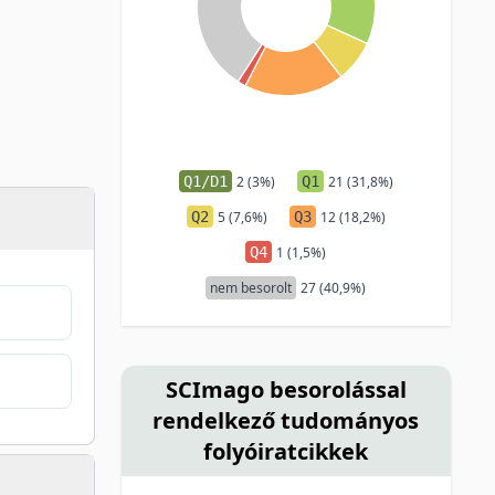
Q1/D1
2 (3%)
Q1
21 (31,8%)
Q2
5 (7,6%)
Q3
12 (18,2%)
Q4
1 (1,5%)
nem besorolt
27 (40,9%)
SCImago besorolással
rendelkező tudományos
folyóiratcikkek