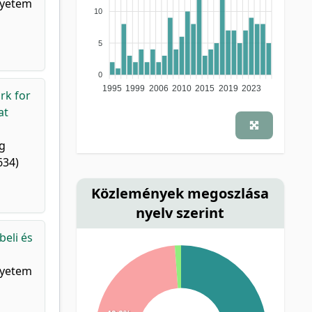
Egyetem
10
5
0
1995
1999
2006
2010
2015
2019
2023
rk for
at
ng
634)
Közlemények megoszlása
nyelv szerint
beli és
Egyetem