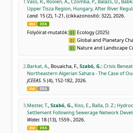
1.
Vass, R.
,
Rooien, A.
,
Czomba, P.
,
Balázs, D.
,
Babka
Upper Tisza Region, Hungary, After River Regul
Land.
15 (2), 1-21, (cikkazonosító: 322), 2026.
doi
DEA
Folyóirat-mutatók:
Ecology (2025)
Q1
Global and Planetary Ch
Q2
Nature and Landscape Co
Q1
2.
Barkat, A.
,
Bouaicha, F.
,
Szabó, G.
:
Crisis Benea
Northeastern Algerian Sahara - The Case of Oue
JCEEAS.
5 (4), 152-182, 2026.
doi
DEA
3.
Mester, T.
,
Szabó, G.
,
Kiss, E.
,
Balla, D. Z.
:
Hydroc
Settlement Following Sewerage Network Deve
Water.
18 (13), 1559-, 2026.
doi
DEA