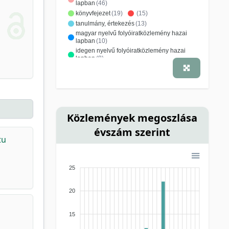
lapban
(46)
könyvfejezet
(19)
(15)
tanulmány, értekezés
(13)
magyar nyelvű folyóiratközlemény hazai
lapban
(10)
idegen nyelvű folyóiratközlemény hazai
lapban
(8)
magyar nyelvű folyóiratközlemény külföldi
lapban
(2)
beszámoló
(1)
konferenciacikk
(1)
kutatási jelentés
(1)
recenzió, könyvismertetés
(1)
Közlemények megoszlása
szakkönyv
(1)
tanulmánygyűjtemény
(1)
évszám szerint
tu
25
20
15