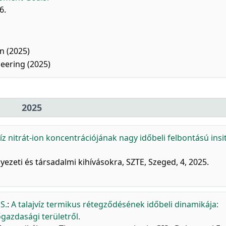
6.
n (2025)
neering (2025)
2025
víz nitrát-ion koncentrációjának nagy időbeli felbontású insi
ezeti és társadalmi kihívásokra, SZTE, Szeged, 4, 2025.
S.
:
A talajvíz termikus rétegződésének időbeli dinamikája:
gazdasági területről.