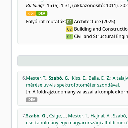
Buildings.
16 (5), 1-31, (cikkazonosító: 1011), 202
doi
DEA
Folyóirat-mutatók:
Architecture (2025)
D1
Building and Constructio
Q2
Civil and Structural Engi
Q1
6.
Mester, T.
,
Szabó, G.
,
Kiss, E.
,
Balla, D. Z.
:
A talaj
mérése uv-vis spektrofotométer szondával.
In: A földrajztudomány válaszai a komplex körny
DEA
7.
Szabó, G.
,
Csige, I.
,
Mester, T.
,
Hajnal, A.
,
Szabó, 
esettanulmány egy magyarországi alföldi mező