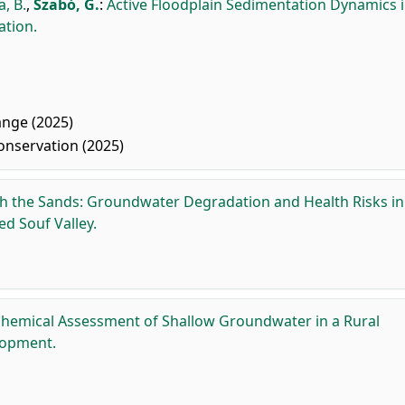
, B.
,
Szabó, G.
:
Active Floodplain Sedimentation Dynamics i
ation.
ange (2025)
nservation (2025)
th the Sands: Groundwater Degradation and Health Risks in
d Souf Valley.
hemical Assessment of Shallow Groundwater in a Rural
lopment.