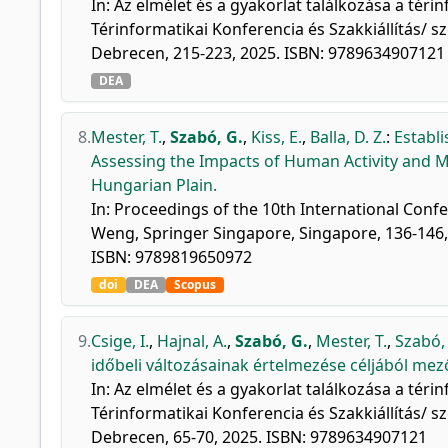
In: Az elmélet és a gyakorlat találkozása a té
Térinformatikai Konferencia és Szakkiállítás/ 
Debrecen, 215-223, 2025. ISBN: 9789634907121
DEA
8.
Mester, T.
,
Szabó, G.
,
Kiss, E.
,
Balla, D. Z.
:
Establ
Assessing the Impacts of Human Activity and M
Hungarian Plain.
In: Proceedings of the 10th International Con
Weng, Springer Singapore, Singapore, 136-146, 2
ISBN: 9789819650972
doi
DEA
Scopus
9.
Csige, I.
,
Hajnal, A.
,
Szabó, G.
,
Mester, T.
,
Szabó, 
időbeli változásainak értelmezése céljából me
In: Az elmélet és a gyakorlat találkozása a té
Térinformatikai Konferencia és Szakkiállítás/ 
Debrecen, 65-70, 2025. ISBN: 9789634907121