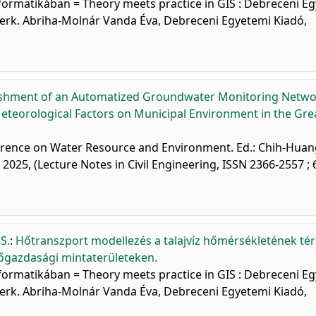
rinformatikában = Theory meets practice in GIS : Debreceni 
szerk. Abriha-Molnár Vanda Éva, Debreceni Egyetemi Kiadó,
ishment of an Automatized Groundwater Monitoring Netwo
eteorological Factors on Municipal Environment in the Gre
ference on Water Resource and Environment. Ed.: Chih-Hua
025, (Lecture Notes in Civil Engineering, ISSN 2366-2557 ; 
S.
:
Hőtranszport modellezés a talajvíz hőmérsékletének tér
zőgazdasági mintaterületeken.
rinformatikában = Theory meets practice in GIS : Debreceni 
szerk. Abriha-Molnár Vanda Éva, Debreceni Egyetemi Kiadó,