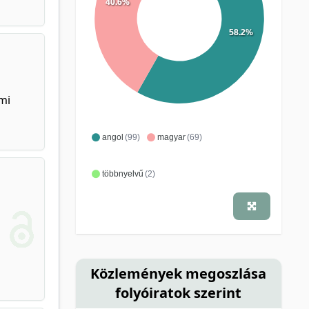
40.6%
58.2%
mi
angol
(99)
magyar
(69)
többnyelvű
(2)
Közlemények megoszlása
folyóiratok szerint