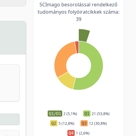
SCImago besorolással rendelkező
tudományos folyóiratcikkek száma:
39
Q1/D1
2 (5,1%)
Q1
21 (53,8%)
Q2
5 (12,8%)
Q3
12 (30,8%)
Q4
1 (2,6%)