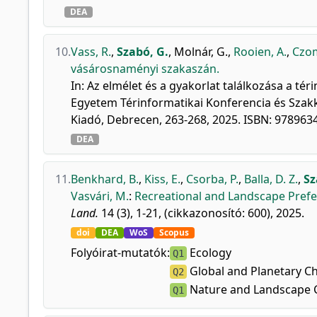
DEA
10.
Vass, R.
,
Szabó, G.
,
Molnár, G.
,
Rooien, A.
,
Czom
vásárosnaményi szakaszán.
In: Az elmélet és a gyakorlat találkozása a té
Egyetem Térinformatikai Konferencia és Szakk
Kiadó, Debrecen, 263-268, 2025. ISBN: 97896
DEA
11.
Benkhard, B.
,
Kiss, E.
,
Csorba, P.
,
Balla, D. Z.
,
Sz
Vasvári, M.
:
Recreational and Landscape Prefer
Land.
14 (3), 1-21, (cikkazonosító: 600), 2025.
doi
DEA
WoS
Scopus
Folyóirat-mutatók:
Ecology
Q1
Global and Planetary C
Q2
Nature and Landscape 
Q1