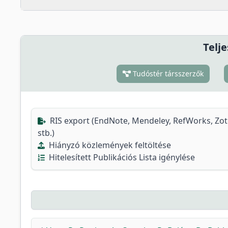
Telje
Tudóstér társszerzők
RIS export (EndNote, Mendeley, RefWorks, Zo
stb.)
Hiányzó közlemények feltöltése
Hitelesített Publikációs Lista igénylése