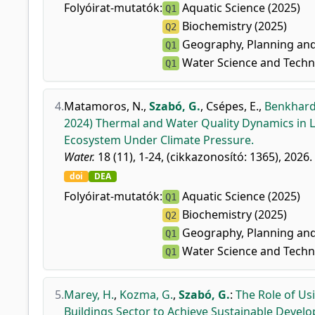
Folyóirat-mutatók:
Aquatic Science (2025)
Q1
Biochemistry (2025)
Q2
Geography, Planning and
Q1
Water Science and Techn
Q1
4.
Matamoros, N.
,
Szabó, G.
,
Csépes, E.
,
Benkhard,
2024) Thermal and Water Quality Dynamics in L
Ecosystem Under Climate Pressure.
Water.
18 (11), 1-24, (cikkazonosító: 1365), 2026.
doi
DEA
Folyóirat-mutatók:
Aquatic Science (2025)
Q1
Biochemistry (2025)
Q2
Geography, Planning and
Q1
Water Science and Techn
Q1
5.
Marey, H.
,
Kozma, G.
,
Szabó, G.
:
The Role of Us
Buildings Sector to Achieve Sustainable Devel