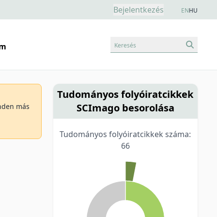
Bejelentkezés
EN
HU
Keresés
am
Tudományos folyóiratcikkek
SCImago besorolása
minden más
Tudományos folyóiratcikkek száma:
66