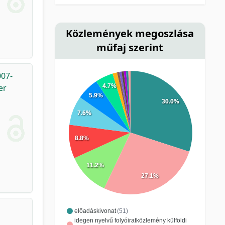
Közlemények megoszlása
műfaj szerint
007-
er
4.7%
5.9%
30.0%
7.6%
8.8%
11.2%
27.1%
előadáskivonat
(51)
idegen nyelvű folyóiratközlemény külföldi