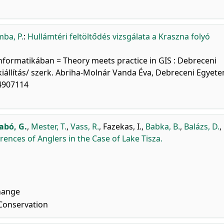
ba, P.
:
Hullámtéri feltöltődés vizsgálata a Kraszna folyó
rinformatikában = Theory meets practice in GIS : Debreceni
iállítás/ szerk. Abriha-Molnár Vanda Éva, Debreceni Egyete
34907114
abó, G.
,
Mester, T.
,
Vass, R.
,
Fazekas, I.
,
Babka, B.
,
Balázs, D.
,
ences of Anglers in the Case of Lake Tisza.
hange
Conservation