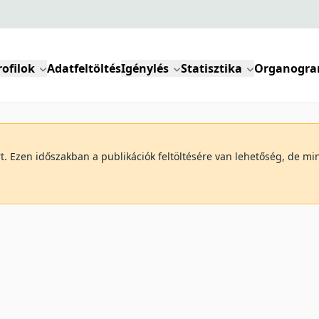
rofilok
Adatfeltöltés
Igénylés
Statisztika
Organogr
art. Ezen időszakban a publikációk feltöltésére van lehetőség, de 