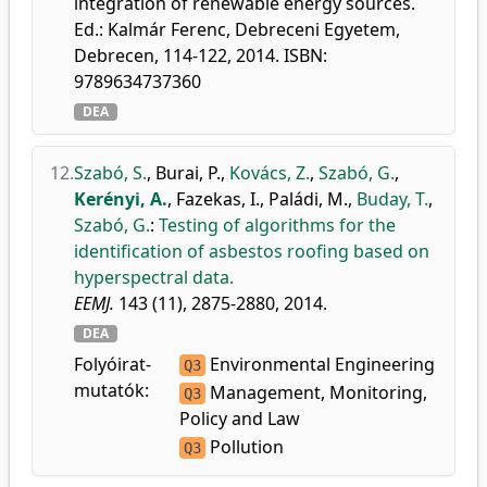
integration of renewable energy sources.
Ed.: Kalmár Ferenc, Debreceni Egyetem,
Debrecen, 114-122, 2014. ISBN:
9789634737360
DEA
12.
Szabó, S.
,
Burai, P.
,
Kovács, Z.
,
Szabó, G.
,
Kerényi, A.
,
Fazekas, I.
,
Paládi, M.
,
Buday, T.
,
Szabó, G.
:
Testing of algorithms for the
identification of asbestos roofing based on
hyperspectral data.
EEMJ.
143 (11), 2875-2880, 2014.
DEA
Folyóirat-
Environmental Engineering
Q3
mutatók:
Management, Monitoring,
Q3
Policy and Law
Pollution
Q3