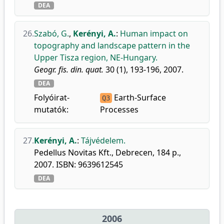
DEA
26.
Szabó, G.
,
Kerényi, A.
:
Human impact on
topography and landscape pattern in the
Upper Tisza region, NE-Hungary.
Geogr. fis. din. quat.
30 (1), 193-196, 2007.
DEA
Folyóirat-
Earth-Surface
Q3
mutatók:
Processes
27.
Kerényi, A.
:
Tájvédelem.
Pedellus Novitas Kft., Debrecen, 184 p.,
2007. ISBN: 9639612545
DEA
2006