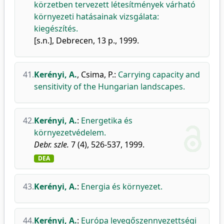
körzetben tervezett létesítmények várható
környezeti hatásainak vizsgálata:
kiegészítés.
[s.n.], Debrecen, 13 p., 1999.
41.
Kerényi, A.
,
Csima, P.
:
Carrying capacity and
sensitivity of the Hungarian landscapes.
42.
Kerényi, A.
:
Energetika és
környezetvédelem.
Debr. szle.
7 (4), 526-537, 1999.
DEA
43.
Kerényi, A.
:
Energia és környezet.
44.
Kerényi, A.
:
Európa levegőszennyezettségi