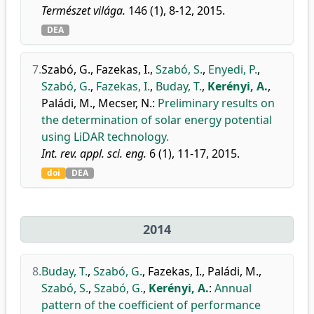
Természet világa.
146 (1), 8-12, 2015.
DEA
7.
Szabó, G.
,
Fazekas, I.
,
Szabó, S.
,
Enyedi, P.
,
Szabó, G.
,
Fazekas, I.
,
Buday, T.
,
Kerényi, A.
,
Paládi, M.
,
Mecser, N.
:
Preliminary results on
the determination of solar energy potential
using LiDAR technology.
Int. rev. appl. sci. eng.
6 (1), 11-17, 2015.
doi
DEA
2014
8.
Buday, T.
,
Szabó, G.
,
Fazekas, I.
,
Paládi, M.
,
Szabó, S.
,
Szabó, G.
,
Kerényi, A.
:
Annual
pattern of the coefficient of performance