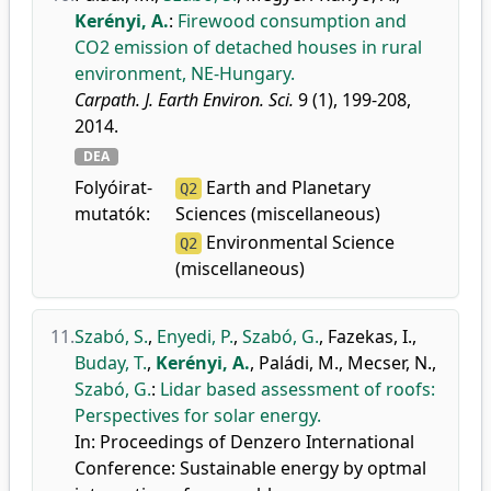
Kerényi, A.
:
Firewood consumption and
CO2 emission of detached houses in rural
environment, NE-Hungary.
Carpath. J. Earth Environ. Sci.
9 (1), 199-208,
2014.
DEA
Folyóirat-
Earth and Planetary
Q2
mutatók:
Sciences (miscellaneous)
Environmental Science
Q2
(miscellaneous)
11.
Szabó, S.
,
Enyedi, P.
,
Szabó, G.
,
Fazekas, I.
,
Buday, T.
,
Kerényi, A.
,
Paládi, M.
,
Mecser, N.
,
Szabó, G.
:
Lidar based assessment of roofs:
Perspectives for solar energy.
In: Proceedings of Denzero International
Conference: Sustainable energy by optmal