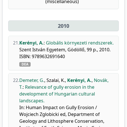
(miscellaneous)
2010
21.
Kerényi, A.
:
Globális környezeti rendszerek.
Szent István Egyetem, Gödöllő, 99 p., 2010.
ISBN: 9789632691640
DEA
22.
Demeter, G.
,
Szalai, K.
,
Kerényi, A.
,
Novák,
T.
:
Relevance of gully erosion in the
development of Hungarian cultural
landscapes.
In: Human Impact on Gully Erosion /
Wojciech Zglobicki ed, Department of
Geology and Lithosphere Conservation,