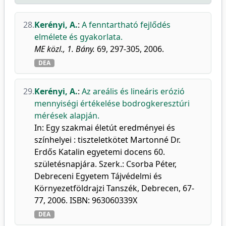
28.
Kerényi, A.
:
A fenntartható fejlődés
elmélete és gyakorlata.
ME közl., 1. Bány.
69, 297-305, 2006.
DEA
29.
Kerényi, A.
:
Az areális és lineáris erózió
mennyiségi értékelése bodrogkeresztúri
mérések alapján.
In: Egy szakmai életút eredményei és
színhelyei : tiszteletkötet Martonné Dr.
Erdős Katalin egyetemi docens 60.
születésnapjára. Szerk.: Csorba Péter,
Debreceni Egyetem Tájvédelmi és
Környezetföldrajzi Tanszék, Debrecen, 67-
77, 2006. ISBN: 963060339X
DEA