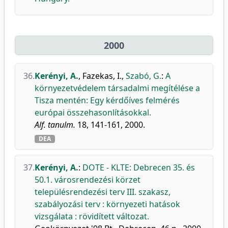
2000
36.
Kerényi, A.
,
Fazekas, I.
,
Szabó, G.
:
A
környezetvédelem társadalmi megítélése a
Tisza mentén: Egy kérdőíves felmérés
európai összehasonlításokkal.
Alf. tanulm.
18, 141-161, 2000.
DEA
37.
Kerényi, A.
:
DOTE - KLTE: Debrecen 35. és
50.1. városrendezési körzet
településrendezési terv III. szakasz,
szabályozási terv : környezeti hatások
vizsgálata : rövidített változat.