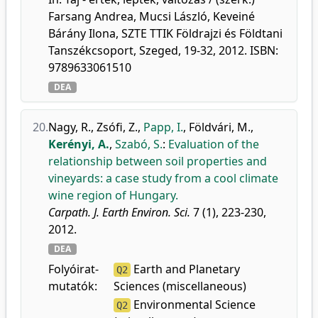
Farsang Andrea, Mucsi László, Keveiné
Bárány Ilona, SZTE TTIK Földrajzi és Földtani
Tanszékcsoport, Szeged, 19-32, 2012. ISBN:
9789633061510
DEA
20.
Nagy, R.
,
Zsófi, Z.
,
Papp, I.
,
Földvári, M.
,
Kerényi, A.
,
Szabó, S.
:
Evaluation of the
relationship between soil properties and
vineyards: a case study from a cool climate
wine region of Hungary.
Carpath. J. Earth Environ. Sci.
7 (1), 223-230,
2012.
DEA
Folyóirat-
Earth and Planetary
Q2
mutatók:
Sciences (miscellaneous)
Environmental Science
Q2