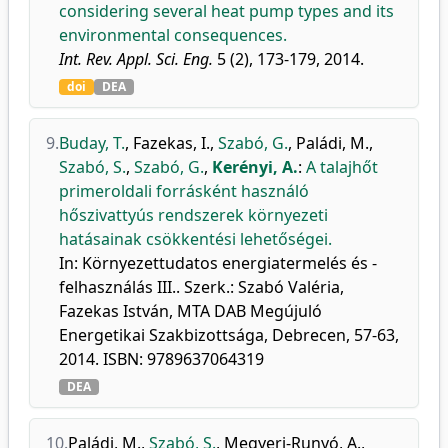
considering several heat pump types and its
environmental consequences.
Int. Rev. Appl. Sci. Eng.
5 (2), 173-179, 2014.
doi
DEA
9.
Buday, T.
,
Fazekas, I.
,
Szabó, G.
,
Paládi, M.
,
Szabó, S.
,
Szabó, G.
,
Kerényi, A.
:
A talajhőt
primeroldali forrásként használó
hőszivattyús rendszerek környezeti
hatásainak csökkentési lehetőségei.
In: Környezettudatos energiatermelés és -
felhasználás III.. Szerk.: Szabó Valéria,
Fazekas István, MTA DAB Megújuló
Energetikai Szakbizottsága, Debrecen, 57-63,
2014. ISBN: 9789637064319
DEA
10.
Paládi, M.
,
Szabó, S.
,
Megyeri-Runyó, A.
,