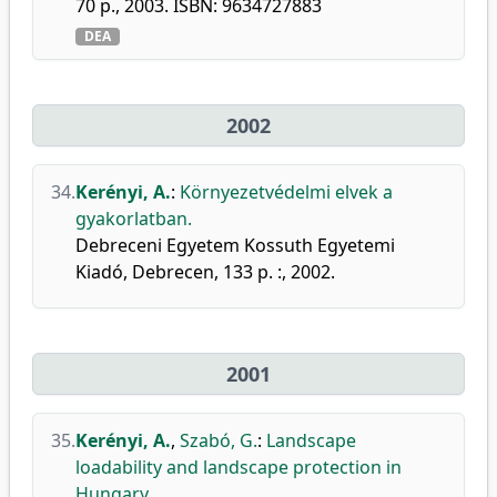
70 p., 2003. ISBN: 9634727883
DEA
2002
34.
Kerényi, A.
:
Környezetvédelmi elvek a
gyakorlatban.
Debreceni Egyetem Kossuth Egyetemi
Kiadó, Debrecen, 133 p. :, 2002.
2001
35.
Kerényi, A.
,
Szabó, G.
:
Landscape
loadability and landscape protection in
Hungary.