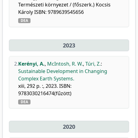
Természeti környezet / (főszerk.) Kocsis
Károly ISBN: 9789639545656
DEA
2023
2.
Kerényi, A.
,
McIntosh, R. W.
,
Túri, Z.
:
Sustainable Development in Changing
Complex Earth Systems.
xiii, 292 p. :, 2023. ISBN:
9783030216474(fűzött)
DEA
2020