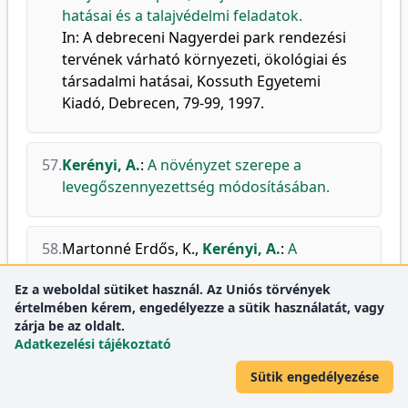
hatásai és a talajvédelmi feladatok.
In: A debreceni Nagyerdei park rendezési
tervének várható környezeti, ökológiai és
társadalmi hatásai, Kossuth Egyetemi
Kiadó, Debrecen, 79-99, 1997.
57.
Kerényi, A.
:
A növényzet szerepe a
levegőszennyezettség módosításában.
58.
Martonné Erdős, K.
,
Kerényi, A.
:
A
települések teherbíró képességének
Ez a weboldal sütiket használ. Az Uniós törvények
meghatározása.
értelmében kérem, engedélyezze a sütik használatát, vagy
zárja be az oldalt.
Adatkezelési tájékoztató
59.
Martonné Erdős, K.
,
Kerényi, A.
:
A
természeti táj és az épített környezet
Sütik engedélyezése
terhelhetősége.