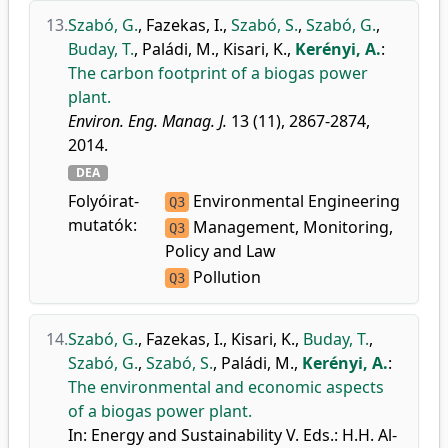
13.
Szabó, G.
,
Fazekas, I.
,
Szabó, S.
,
Szabó, G.
,
Buday, T.
,
Paládi, M.
,
Kisari, K.
,
Kerényi, A.
:
The carbon footprint of a biogas power
plant.
Environ. Eng. Manag. J.
13 (11), 2867-2874,
2014.
DEA
Folyóirat-
Environmental Engineering
Q3
mutatók:
Management, Monitoring,
Q3
Policy and Law
Pollution
Q3
14.
Szabó, G.
,
Fazekas, I.
,
Kisari, K.
,
Buday, T.
,
Szabó, G.
,
Szabó, S.
,
Paládi, M.
,
Kerényi, A.
:
The environmental and economic aspects
of a biogas power plant.
In: Energy and Sustainability V. Eds.: H.H. Al-