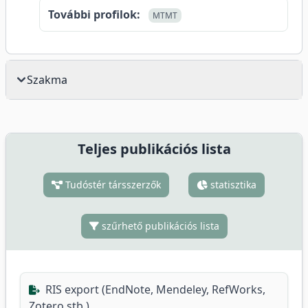
További profilok:
MTMT
Szakma
Teljes publikációs lista
Tudóstér társszerzők
statisztika
szűrhető publikációs lista
RIS export (EndNote, Mendeley, RefWorks,
Zotero stb.)