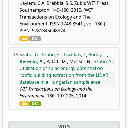
Kayiem, C.A. Brebbia, S.S. Zubir, WIT Press,
Southampton, 149-160, 2015, (WIT
Transactions on Ecology and The
Environment, ISSN 1743-3541 ; vol. 186.)
ISBN: 9781845648374
doi
DEA
15.
Szabó, G.
,
Szabó, G.
,
Fazekas, I.
,
Buday, T.
,
Kerényi, A.
,
Paládi, M.
,
Mecser, N.
,
Szabó, S.
:
Utilization of solar energy potential on
roofs: building extraction from the LiDAR
database in a Hungarian sample area.
WIT Transactions on Ecology and the
Environment.
186, 197-205, 2014.
doi
DEA
2013