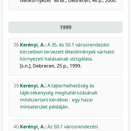
Geokörnyezet '98 Bt., Debrecen, 46 p., 2000.
1999
38.
Kerényi, A.
:
A 35. és 50.1 városrendezési
körzetben tervezett létesítmények várható
környezeti hatásainak vizsgálata.
[s.n.], Debrecen, 25 p., 1999.
39.
Kerényi, A.
:
A tájterhelhetőség és
tájérzékenység meghatározásának
módszertani kérdései - egy hazai
mintaterület példáján.
40.
Kerényi, A.
:
Az 50.1 városrendezési