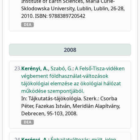
Institute of Earth Sciences, Maria Curie-
Sklodowska University, Lublin, Lublin, 26-28,
2010. ISBN: 9788389720542
DEA
2008
23.
Kerényi, A.
,
Szabó, G.
:
A Felső-Tisza-vidéken
végbement földhasználat-változások
tájökológiai elemzése az ökológiai hálózat
működése szempontjából.
In: Tájkutatás-tájökológia. Szerk.: Csorba
Péter, Fazekas István, Meridián Alapítvány,
Debrecen, 95-103, 2008.
DEA
24.
Kerényi, A.
:
Éghajlatváltozás: múlt, jelen,