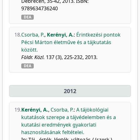
Debrecen, 35-42, 2013. ISBN:
9789634736240
DEA
18.
Csorba, P.
,
Kerényi, A.
:
Érintkezési pontok
Pécsi Márton életműve és a tájkutatás
között.
Földr. Közl.
137 (3), 225-232, 2013.
DEA
2012
19.
Kerényi, A.
,
Csorba, P.
:
A tájökológiai
kutatások szerepe a tájvédelemben és a
kutatási eredmények gyakorlati
hasznosításának feltételei.
In: Táj - érték, lépték, változás / (szerk.)