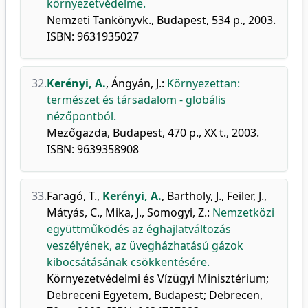
környezetvédelme.
Nemzeti Tankönyvk., Budapest, 534 p., 2003.
ISBN: 9631935027
32.
Kerényi, A.
,
Ángyán, J.
:
Környezettan:
természet és társadalom - globális
nézőpontból.
Mezőgazda, Budapest, 470 p., XX t., 2003.
ISBN: 9639358908
33.
Faragó, T.
,
Kerényi, A.
,
Bartholy, J.
,
Feiler, J.
,
Mátyás, C.
,
Mika, J.
,
Somogyi, Z.
:
Nemzetközi
együttműködés az éghajlatváltozás
veszélyének, az üvegházhatású gázok
kibocsátásának csökkentésére.
Környezetvédelmi és Vízügyi Minisztérium;
Debreceni Egyetem, Budapest; Debrecen,