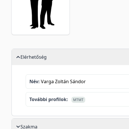
Elérhetőség
Név:
Varga Zoltán Sándor
További profilok:
MTMT
Szakma