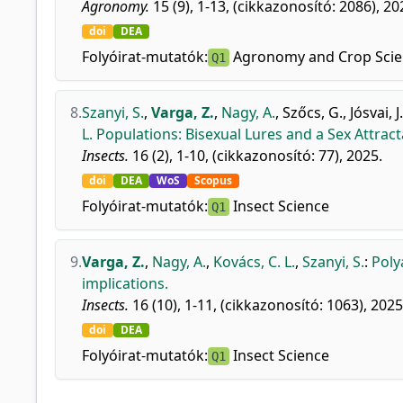
Agronomy.
15 (9), 1-13, (cikkazonosító: 2086), 20
doi
DEA
Folyóirat-mutatók:
Agronomy and Crop Scie
Q1
8.
Szanyi, S.
,
Varga, Z.
,
Nagy, A.
,
Szőcs, G.
,
Jósvai, J
L. Populations: Bisexual Lures and a Sex Attrac
Insects.
16 (2), 1-10, (cikkazonosító: 77), 2025.
doi
DEA
WoS
Scopus
Folyóirat-mutatók:
Insect Science
Q1
9.
Varga, Z.
,
Nagy, A.
,
Kovács, C. L.
,
Szanyi, S.
:
Poly
implications.
Insects.
16 (10), 1-11, (cikkazonosító: 1063), 2025
doi
DEA
Folyóirat-mutatók:
Insect Science
Q1