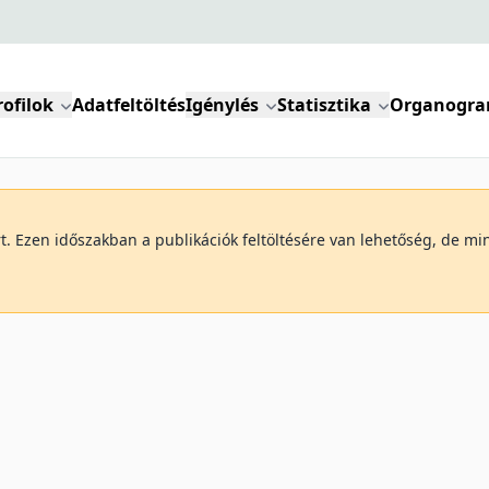
rofilok
Adatfeltöltés
Igénylés
Statisztika
Organogr
art. Ezen időszakban a publikációk feltöltésére van lehetőség, de 