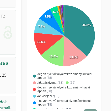
4.2%
T.
:
7.5%
36.8%
7.9%
12.6%
13.4%
13.8%
ása a
idegen nyelvű folyóiratközlemény külföldi
 25,
lapban
(88)
előadáskivonat
(33)
(32)
idegen nyelvű folyóiratközlemény hazai
lapban
(30)
könyvfejezet
(19)
magyar nyelvű folyóiratközlemény hazai
ódok
lapban
(18)
 small-
tanulmány, értekezés
(10)