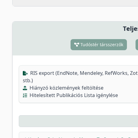
Telje
Tudóstér társszerzők
RIS export (EndNote, Mendeley, RefWorks, Zo
stb.)
Hiányzó közlemények feltöltése
Hitelesített Publikációs Lista igénylése