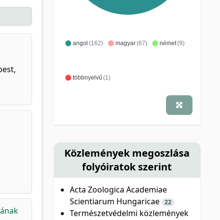
angol
(162)
magyar
(67)
német
(9)
pest,
többnyelvű
(1)
Közlemények megoszlása
folyóiratok szerint
Acta Zoologica Academiae
Scientiarum Hungaricae
22
gának
Természetvédelmi közlemények