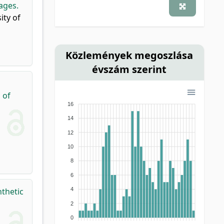
ages.
nem besorolt
(2)
szakkönyv
(2)
ity of
idézhető absztrakt
(1)
ismeretterjesztő kiadvány
(1)
jegyzet
(1)
monográfia
(1)
tankönyv
(1)
Közlemények megoszlása
évszám szerint
 of
16
14
12
10
8
6
4
thetic
2
0