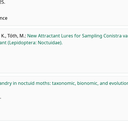
25.
nce
. K.
,
Tóth, M.
:
New Attractant Lures for Sampling Conistra vac
tant (Lepidoptera: Noctuidae).
andry in noctuid moths: taxonomic, bionomic, and evolutio
.