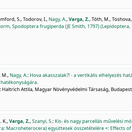
mford, S.
,
Todorov, I.
,
Nagy, A.
,
Varga, Z.
,
Tóth, M.
,
Toshova, 
yworm, Spodoptera frugiperda (JE Smith, 1797) (Lepidoptera,
, M.
,
Nagy, A.
:
Hova akasszalak?! - a vertikális elhelyezés hat
k hatékonyságára.
 Haltrich Attila, Magyar Növényvédelmi Társaság, Budapest,
. K.
,
Varga, Z.
,
Szanyi, S.
:
Kis- és nagy parcellás művelési m
era: Macroheterocera) együttesek összetételére =: Effects of