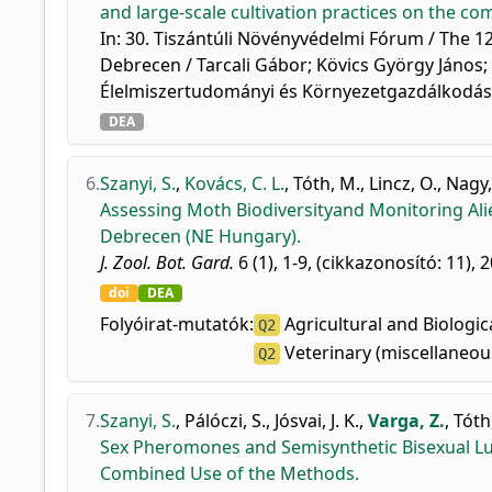
and large-scale cultivation practices on the 
In: 30. Tiszántúli Növényvédelmi Fórum / The 1
Debrecen / Tarcali Gábor; Kövics György Jáno
Élelmiszertudományi és Környezetgazdálkodási 
DEA
6.
Szanyi, S.
,
Kovács, C. L.
,
Tóth, M.
,
Lincz, O.
,
Nagy,
Assessing Moth Biodiversityand Monitoring Ali
Debrecen (NE Hungary).
J. Zool. Bot. Gard.
6 (1), 1-9, (cikkazonosító: 11), 
doi
DEA
Folyóirat-mutatók:
Agricultural and Biologic
Q2
Veterinary (miscellaneou
Q2
7.
Szanyi, S.
,
Pálóczi, S.
,
Jósvai, J. K.
,
Varga, Z.
,
Tóth
Sex Pheromones and Semisynthetic Bisexual Lure
Combined Use of the Methods.