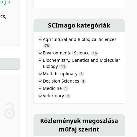
ógiai
cs,
SCImago kategóriák
Agricultural and Biological Sciences
78
Environmental Science
16
Biochemistry, Genetics and Molecular
Biology
11
Multidisciplinary
3
Decision Sciences
1
Medicine
1
Veterinary
1
Közlemények megoszlása
műfaj szerint