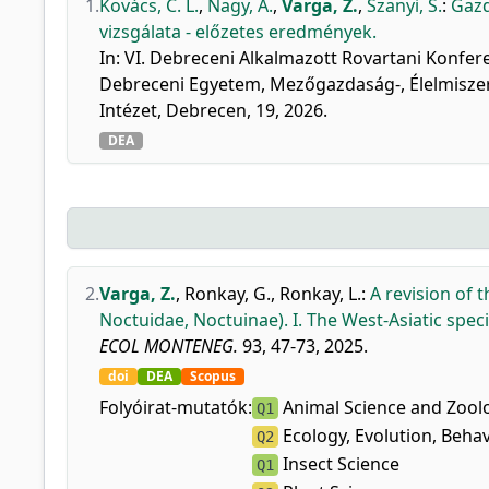
1.
Kovács, C. L.
,
Nagy, A.
,
Varga, Z.
,
Szanyi, S.
:
Gazd
vizsgálata - előzetes eredmények.
In: VI. Debreceni Alkalmazott Rovartani Konfer
Debreceni Egyetem, Mezőgazdaság-, Élelmisze
Intézet, Debrecen, 19, 2026.
DEA
2.
Varga, Z.
,
Ronkay, G.
,
Ronkay, L.
:
A revision of 
Noctuidae, Noctuinae). I. The West-Asiatic spe
ECOL MONTENEG.
93, 47-73, 2025.
doi
DEA
Scopus
Folyóirat-mutatók:
Animal Science and Zool
Q1
Ecology, Evolution, Beha
Q2
Insect Science
Q1