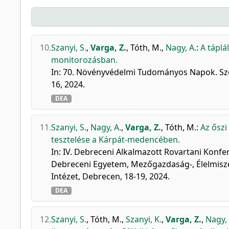
10.
Szanyi, S.
,
Varga, Z.
,
Tóth, M.
,
Nagy, A.
:
A táplá
monitorozásban.
In: 70. Növényvédelmi Tudományos Napok. Szer
16, 2024.
DEA
11.
Szanyi, S.
,
Nagy, A.
,
Varga, Z.
,
Tóth, M.
:
Az ősz
tesztelése a Kárpát-medencében.
In: IV. Debreceni Alkalmazott Rovartani Konfer
Debreceni Egyetem, Mezőgazdaság-, Élelmisz
Intézet, Debrecen, 18-19, 2024.
DEA
12.
Szanyi, S.
,
Tóth, M.
,
Szanyi, K.
,
Varga, Z.
,
Nagy, 