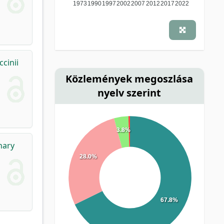
1973
1990
1997
2002
2007
2012
2017
2022
cinii
Közlemények megoszlása
nyelv szerint
3.8%
nary
28.0%
67.8%