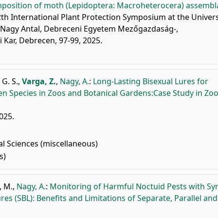
composition of moth (Lepidoptera: Macroheterocera) assembl
2th International Plant Protection Symposium at the Univers
s; Nagy Antal, Debreceni Egyetem Mezőgazdaság-,
Kar, Debrecen, 97-99, 2025.
 G. S.
,
Varga, Z.
,
Nagy, A.
:
Long-Lasting Bisexual Lures for
en Species in Zoos and Botanical Gardens:Case Study in Zoo
2025.
al Sciences (miscellaneous)
s)
, M.
,
Nagy, A.
:
Monitoring of Harmful Noctuid Pests with Syn
s (SBL): Benefits and Limitations of Separate, Parallel and