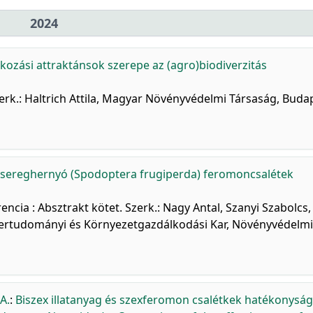
2024
lkozási attraktánsok szerepe az (agro)biodiverzitás
k.: Haltrich Attila, Magyar Növényvédelmi Társaság, Buda
i sereghernyó (Spodoptera frugiperda) feromoncsalétek
encia : Absztrakt kötet. Szerk.: Nagy Antal, Szanyi Szabolcs,
ertudományi és Környezetgazdálkodási Kar, Növényvédelmi
A.
:
Biszex illatanyag és szexferomon csalétkek hatékonysá