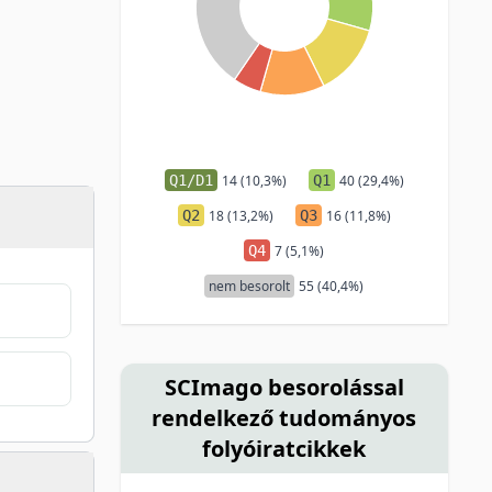
Q1/D1
14 (10,3%)
Q1
40 (29,4%)
Q2
18 (13,2%)
Q3
16 (11,8%)
Q4
7 (5,1%)
nem besorolt
55 (40,4%)
SCImago besorolással
rendelkező tudományos
folyóiratcikkek