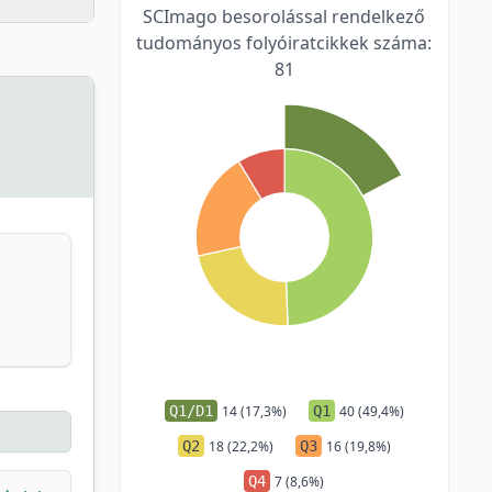
SCImago besorolással rendelkező
tudományos folyóiratcikkek száma:
81
Q1/D1
14 (17,3%)
Q1
40 (49,4%)
Q2
18 (22,2%)
Q3
16 (19,8%)
Q4
7 (8,6%)