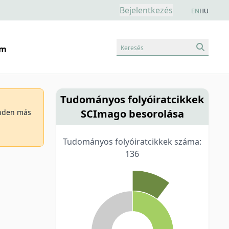
Bejelentkezés
EN
HU
Keresés
am
Tudományos folyóiratcikkek
SCImago besorolása
minden más
Tudományos folyóiratcikkek száma:
136