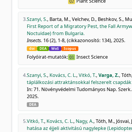
Plant Science
Q2
3.
Szanyi, S.
,
Barta, M.
,
Velchev, D.
,
Beshkov, S.
,
Mu
First Report of a Migratory Pest, the Fall Arm
Noctuidae) from Bulgaria.
Insects.
16 (2), 1-8, (cikkazonosító: 134), 2025.
doi
DEA
WoS
Scopus
Folyóirat-mutatók:
Insect Science
Q1
4.
Szanyi, S.
,
Kovács, C. L.
,
Vitkó, T.
,
Varga, Z.
,
Tóth
táplálkozási attraktánsokkal felszerelt csapdá
In: 71. Növényvédelmi Tudományos Nap. Szerk.:
2025.
DEA
5.
Vitkó, T.
,
Kovács, C. L.
,
Nagy, A.
,
Tóth, M.
,
Jósvai, J
hatása az éjjeli aktivitású nagylepke (Lepidopt