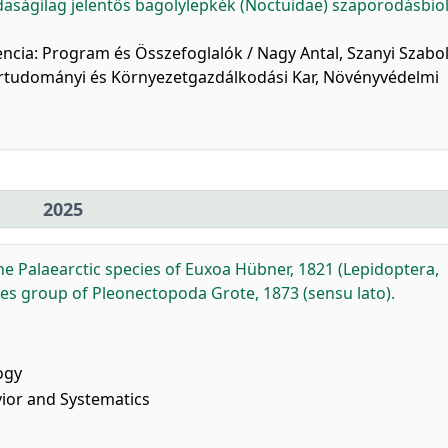
aságilag jelentős bagolylepkék (Noctuidae) szaporodásbiol
encia: Program és Összefoglalók / Nagy Antal, Szanyi Szabol
rtudományi és Környezetgazdálkodási Kar, Növényvédelmi
2025
the Palaearctic species of Euxoa Hübner, 1821 (Lepidoptera,
cies group of Pleonectopoda Grote, 1873 (sensu lato).
ogy
vior and Systematics