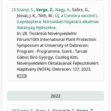
28.
Szanyi, S.
,
Varga, Z.
,
Nagy, A.
,
Szőcs, G.
,
Jósvai, J. K.
,
Tóth, M.
:
Új, a Conistra vaccinii L.
(Lepidoptera: Noctuidae) fogására alkalmas
illatanyag fejlesztése.
In: 28. Tiszántúli Növényvédelmi
Fórum/10th International Plant Protection
Symposium at University of Debrecen:
Program - Programme. Szerk.: Tarcali
Gábor, Biró Györgyi, Csüllög Kitti,
Növényvédelem Oktatásának Fejlesztéséért
Alapítvány (NOFA), Debrecen, 127, 2023.
DEA
2022
29.
Szanyi, S.
,
Nagy, A.
,
Szarukán, I.
,
Varga, Z.
,