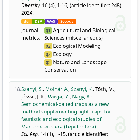
Diversity.
16 (4), 1-16, (article identifier: 248),
2024.
doi
DEA
WoS
Scopus
Journal
Agricultural and Biological
Q1
metrics:
Sciences (miscellaneous)
Ecological Modeling
Q2
Ecology
Q2
Nature and Landscape
Q2
Conservation
18.
Szanyi, S.
,
Molnár, A.
,
Szanyi, K.
,
Tóth, M.
,
Jósvai, J. K.
,
Varga, Z.
,
Nagy, A.
:
Semiochemical-baited traps as a new
method supplementing light traps for
faunistic and ecological studies of
Macroheterocera (Lepidoptera).
Sci. Rep.
14 (1), 1-15, (article identifier: