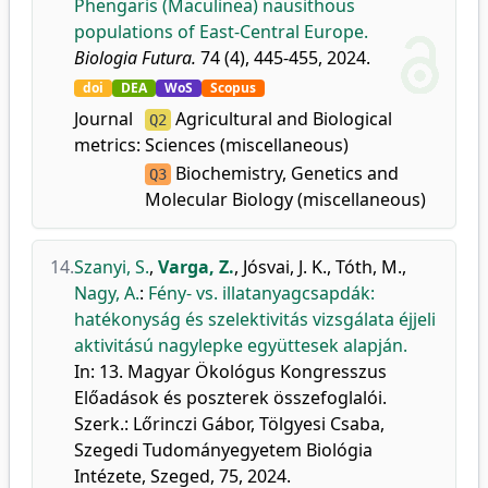
Phengaris (Maculinea) nausithous
populations of East-Central Europe.
Biologia Futura.
74 (4), 445-455, 2024.
doi
DEA
WoS
Scopus
Journal
Agricultural and Biological
Q2
metrics:
Sciences (miscellaneous)
Biochemistry, Genetics and
Q3
Molecular Biology (miscellaneous)
14.
Szanyi, S.
,
Varga, Z.
,
Jósvai, J. K.
,
Tóth, M.
,
Nagy, A.
:
Fény- vs. illatanyagcsapdák:
hatékonyság és szelektivitás vizsgálata éjjeli
aktivitású nagylepke együttesek alapján.
In: 13. Magyar Ökológus Kongresszus
Előadások és poszterek összefoglalói.
Szerk.: Lőrinczi Gábor, Tölgyesi Csaba,
Szegedi Tudományegyetem Biológia
Intézete, Szeged, 75, 2024.