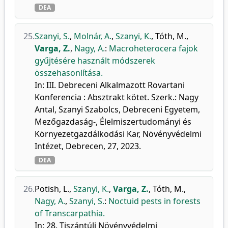
DEA
25.
Szanyi, S.
,
Molnár, A.
,
Szanyi, K.
,
Tóth, M.
,
Varga, Z.
,
Nagy, A.
:
Macroheterocera fajok
gyűjtésére használt módszerek
összehasonlítása.
In: III. Debreceni Alkalmazott Rovartani
Konferencia : Absztrakt kötet. Szerk.: Nagy
Antal, Szanyi Szabolcs, Debreceni Egyetem,
Mezőgazdaság-, Élelmiszertudományi és
Környezetgazdálkodási Kar, Növényvédelmi
Intézet, Debrecen, 27, 2023.
DEA
26.
Potish, L.
,
Szanyi, K.
,
Varga, Z.
,
Tóth, M.
,
Nagy, A.
,
Szanyi, S.
:
Noctuid pests in forests
of Transcarpathia.
In: 28. Tiszántúli Növényvédelmi