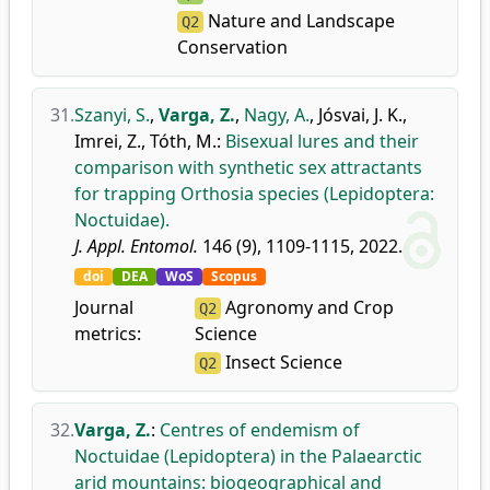
Nature and Landscape
Q2
Conservation
31.
Szanyi, S.
,
Varga, Z.
,
Nagy, A.
,
Jósvai, J. K.
,
Imrei, Z.
,
Tóth, M.
:
Bisexual lures and their
comparison with synthetic sex attractants
for trapping Orthosia species (Lepidoptera:
Noctuidae).
J. Appl. Entomol.
146 (9), 1109-1115, 2022.
doi
DEA
WoS
Scopus
Journal
Agronomy and Crop
Q2
metrics:
Science
Insect Science
Q2
32.
Varga, Z.
:
Centres of endemism of
Noctuidae (Lepidoptera) in the Palaearctic
arid mountains: biogeographical and