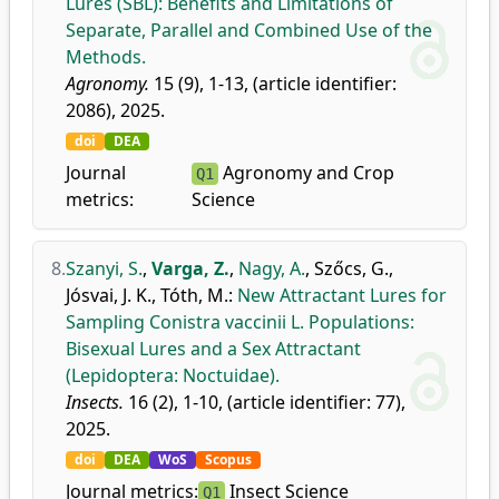
Lures (SBL): Benefits and Limitations of
Separate, Parallel and Combined Use of the
Methods.
Agronomy.
15 (9), 1-13, (article identifier:
2086), 2025.
doi
DEA
Journal
Agronomy and Crop
Q1
metrics:
Science
8.
Szanyi, S.
,
Varga, Z.
,
Nagy, A.
,
Szőcs, G.
,
Jósvai, J. K.
,
Tóth, M.
:
New Attractant Lures for
Sampling Conistra vaccinii L. Populations:
Bisexual Lures and a Sex Attractant
(Lepidoptera: Noctuidae).
Insects.
16 (2), 1-10, (article identifier: 77),
2025.
doi
DEA
WoS
Scopus
Journal metrics:
Insect Science
Q1