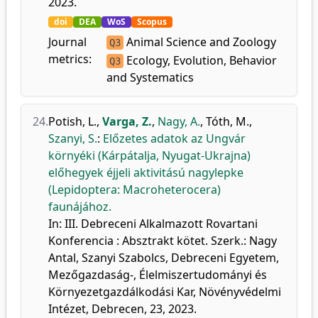
2023.
doi
DEA
WoS
Scopus
Journal
Animal Science and Zoology
Q3
metrics:
Ecology, Evolution, Behavior
Q3
and Systematics
24.
Potish, L.
,
Varga, Z.
,
Nagy, A.
,
Tóth, M.
,
Szanyi, S.
:
Előzetes adatok az Ungvár
környéki (Kárpátalja, Nyugat-Ukrajna)
előhegyek éjjeli aktivitású nagylepke
(Lepidoptera: Macroheterocera)
faunájához.
In: III. Debreceni Alkalmazott Rovartani
Konferencia : Absztrakt kötet. Szerk.: Nagy
Antal, Szanyi Szabolcs, Debreceni Egyetem,
Mezőgazdaság-, Élelmiszertudományi és
Környezetgazdálkodási Kar, Növényvédelmi
Intézet, Debrecen, 23, 2023.