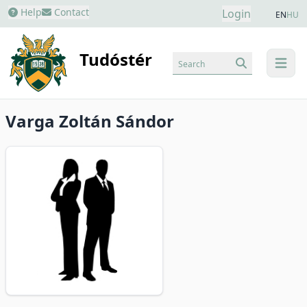
Help
Contact
Login
EN
HU
Tudóstér
Search
menu
Varga Zoltán Sándor