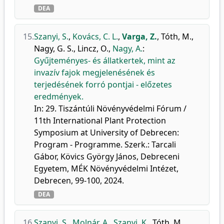
DEA
15.
Szanyi, S.
,
Kovács, C. L.
,
Varga, Z.
,
Tóth, M.
,
Nagy, G. S.
,
Lincz, O.
,
Nagy, A.
:
Gyűjteményes- és állatkertek, mint az
invazív fajok megjelenésének és
terjedésének forró pontjai - előzetes
eredmények.
In: 29. Tiszántúli Növényvédelmi Fórum /
11th International Plant Protection
Symposium at University of Debrecen:
Program - Programme. Szerk.: Tarcali
Gábor, Kövics György János, Debreceni
Egyetem, MÉK Növényvédelmi Intézet,
Debrecen, 99-100, 2024.
DEA
16.
Szanyi, S.
,
Molnár, A.
,
Szanyi, K.
,
Tóth, M.
,