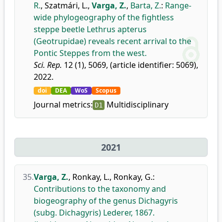
R.
,
Szatmári, L.
,
Varga, Z.
,
Barta, Z.
:
Range-
wide phylogeography of the fightless
steppe beetle Lethrus apterus
(Geotrupidae) reveals recent arrival to the
Pontic Steppes from the west.
Sci. Rep.
12 (1), 5069, (article identifier: 5069),
2022.
doi
DEA
WoS
Scopus
Journal metrics:
Multidisciplinary
D1
2021
35.
Varga, Z.
,
Ronkay, L.
,
Ronkay, G.
:
Contributions to the taxonomy and
biogeography of the genus Dichagyris
(subg. Dichagyris) Lederer, 1867.