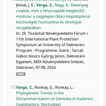
Jósvai, J. K.
,
Varga, Z.
,
Nagy, A.
:
Illatanyag
csapda, mint a fénycsapdát kiegészítő
módszer a nagylepke (Macrolepidoptera)
közösségek faunisztikai és ökológiai
vizsgálatában.
In: 29. Tiszántúli Növényvédelmi Fórum /
11th International Plant Protection
Symposium at University of Debrecen:
Program - Programme. Szerk.: Tarcali
Gábor, Kövics György János, Debreceni
Egyetem, MÉK Növényvédelmi Intézet,
Debrecen, 97-98, 2024.
DEA
17.
Varga, Z.
,
Ronkay, G.
,
Ronkay, L.
:
Phylogenetic Trends in the
Dissymmetrisation of Genitalia in Hadenini
(Lepidoptera, Noctuidae).