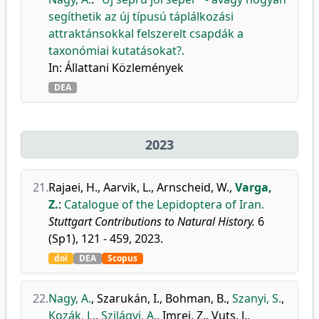
segíthetik az új típusú táplálkozási
attraktánsokkal felszerelt csapdák a
taxonómiai kutatásokat?.
In: Állattani Közlemények
DEA
2023
21.
Rajaei, H.
,
Aarvik, L.
,
Arnscheid, W.
,
Varga,
Z.
:
Catalogue of the Lepidoptera of Iran.
Stuttgart Contributions to Natural History.
6
(Sp1), 121 - 459, 2023.
doi
DEA
Scopus
22.
Nagy, A.
,
Szarukán, I.
,
Bohman, B.
,
Szanyi, S.
,
Kozák, L.
,
Szilágyi, A.
,
Imrei, Z.
,
Vuts, J.
,