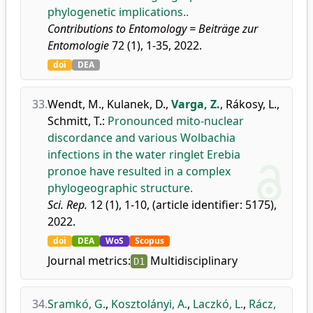
phylogenetic implications..
Contributions to Entomology = Beiträge zur
Entomologie
72 (1), 1-35, 2022.
doi
DEA
33.
Wendt, M.
,
Kulanek, D.
,
Varga, Z.
,
Rákosy, L.
,
Schmitt, T.
:
Pronounced mito-nuclear
discordance and various Wolbachia
infections in the water ringlet Erebia
pronoe have resulted in a complex
phylogeographic structure.
Sci. Rep.
12 (1), 1-10, (article identifier: 5175),
2022.
doi
DEA
WoS
Scopus
Journal metrics:
Multidisciplinary
D1
34.
Sramkó, G.
,
Kosztolányi, A.
,
Laczkó, L.
,
Rácz,