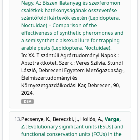
Nagy, A.
:
Biszex illatanyag és szexferomon
csalétkek hatékonyságának összevetése
szántőföldi kártevők esetén (Lepidoptera,
Noctuidae) = Comparison of the
effectiveness of synthetic pheromones and
a semisynthetic bisexual lure for trapping
arable pests (Lepidoptera, Noctuidae).
In: XX. Tiszántúli Agrártudományi Napok :
Absztraktkötet. Szerk.: Veres Szilvia, Stündl
László, Debreceni Egyetem Mezőgazdaság-,
Élelmiszertudományi és
Környezetgazdálkodási Kar, Debrecen, 90,
2024.
DEA
13.
Pecsenye, K.
,
Bereczki, J.
,
Hollós, A.
,
Varga,
Z.
:
Evolutionary significant units (ESUs) and
functional conservation units (FCUs) in the