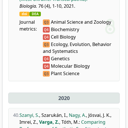
Biologia.
76 (4), 1-10, 2021.
doi
DEA
Journal
Animal Science and Zoology
Q3
metrics:
Biochemistry
Q4
Cell Biology
Q4
Ecology, Evolution, Behavior
Q3
and Systematics
Genetics
Q4
Molecular Biology
Q4
Plant Science
Q3
2020
40.
Szanyi, S.
,
Szarukán, I.
,
Nagy, A.
,
Jósvai, J. K.
,
Imrei, Z.
,
Varga, Z.
,
Tóth, M.
:
Comparing