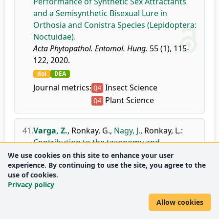
Performance of Synthetic Sex Attractants
and a Semisynthetic Bisexual Lure in
Orthosia and Conistra Species (Lepidoptera:
Noctuidae).
Acta Phytopathol. Entomol. Hung.
55 (1), 115-
122, 2020.
doi
DEA
Journal metrics:
Insect Science
Q4
Plant Science
Q4
41.
Varga, Z.
,
Ronkay, G.
,
Nagy, J.
,
Ronkay, L.
:
Contribution to the taxonomy and
phylogeny of the genus Polia
We use cookies on this site to enhance your user
experience. By continuing to use the site, you agree to the
Ochsenheimer, 1816 (Noctuidae, Noctuinae,
use of cookies.
Hadenini): Species groups and pairs in the
Privacy policy
Holarctic subgenus Polia s. str..
Acta Zool. Acad. Sci. Hung.
66 (1), 35-67, 2020.
Allow cookies
doi
DEA
WoS
Scopus