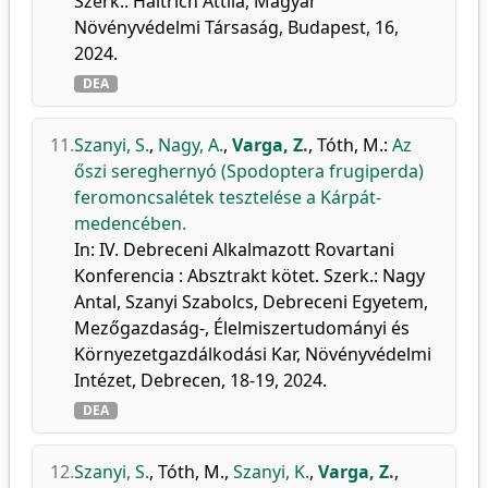
Szerk.: Haltrich Attila, Magyar
Növényvédelmi Társaság, Budapest, 16,
2024.
DEA
11.
Szanyi, S.
,
Nagy, A.
,
Varga, Z.
,
Tóth, M.
:
Az
őszi sereghernyó (Spodoptera frugiperda)
feromoncsalétek tesztelése a Kárpát-
medencében.
In: IV. Debreceni Alkalmazott Rovartani
Konferencia : Absztrakt kötet. Szerk.: Nagy
Antal, Szanyi Szabolcs, Debreceni Egyetem,
Mezőgazdaság-, Élelmiszertudományi és
Környezetgazdálkodási Kar, Növényvédelmi
Intézet, Debrecen, 18-19, 2024.
DEA
12.
Szanyi, S.
,
Tóth, M.
,
Szanyi, K.
,
Varga, Z.
,