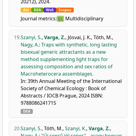
20212), 2024.
doi
DEA
WoS
Scopus
Journal metrics:
Multidisciplinary
Q1
19.
Szanyi, S.
,
Varga, Z.
,
Jósvai, J. K.
,
Tóth, M.
,
Nagy, A.
:
Traps with synthetic, long lasting
bisexual generic attractants as a new
method supplementing light traps for
assessing composition and sex ratios of
Macroheterocera assemblages.
In: 39th Annual Meeting of the International
Society of Chemical Ecology : Book of
Abstracts / IOCB Prague, 2024 ISBN:
9788086241715
DEA
20.
Szanyi, S.
,
Tóth, M.
,
Szanyi, K.
,
Varga, Z.
,
Nagy, A.
:
"Új seprű jól seper" - avagy hogyan