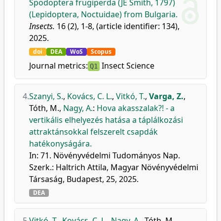
Spodoptera frugiperda (JE Smith, 1797)
(Lepidoptera, Noctuidae) from Bulgaria.
Insects.
16 (2), 1-8, (article identifier: 134),
2025.
doi
DEA
WoS
Scopus
Journal metrics:
Insect Science
Q1
4.
Szanyi, S.
,
Kovács, C. L.
,
Vitkó, T.
,
Varga, Z.
,
Tóth, M.
,
Nagy, A.
:
Hova akasszalak?! - a
vertikális elhelyezés hatása a táplálkozási
attraktánsokkal felszerelt csapdák
hatékonyságára.
In: 71. Növényvédelmi Tudományos Nap.
Szerk.: Haltrich Attila, Magyar Növényvédelmi
Társaság, Budapest, 25, 2025.
DEA
5.
Vitkó, T.
,
Kovács, C. L.
,
Nagy, A.
,
Tóth, M.
,