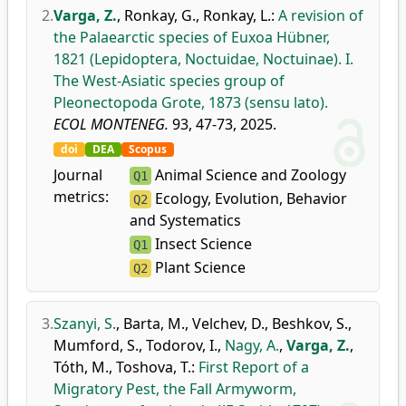
2.
Varga, Z.
,
Ronkay, G.
,
Ronkay, L.
:
A revision of
the Palaearctic species of Euxoa Hübner,
1821 (Lepidoptera, Noctuidae, Noctuinae). I.
The West-Asiatic species group of
Pleonectopoda Grote, 1873 (sensu lato).
ECOL MONTENEG.
93, 47-73, 2025.
doi
DEA
Scopus
Journal
Animal Science and Zoology
Q1
metrics:
Ecology, Evolution, Behavior
Q2
and Systematics
Insect Science
Q1
Plant Science
Q2
3.
Szanyi, S.
,
Barta, M.
,
Velchev, D.
,
Beshkov, S.
,
Mumford, S.
,
Todorov, I.
,
Nagy, A.
,
Varga, Z.
,
Tóth, M.
,
Toshova, T.
:
First Report of a
Migratory Pest, the Fall Armyworm,