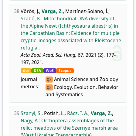
38.
Vörös, J.
,
Varga, Z.
,
Martínez-Solano, Í.
,
Szabó, K.
:
Mitochondrial DNA diversity of
the Alpine Newt (Ichthyosaura alpestris) in
the Carpathian Basin: Evidence for multiple
cryptic lineages associated with Pleistocene
refugia..
Acta Zool. Acad. Sci. Hung.
67, 2021 (2), 177-
197, 2021.
doi
DEA
WoS
Scopus
Journal
Animal Science and Zoology
Q3
metrics:
Ecology, Evolution, Behavior
Q3
and Systematics
39.
Szanyi, S.
,
Potish, L.
,
Rácz, I. A.
,
Varga, Z.
,
Nagy, A.
:
Orthoptera assemblages of the
relict meadows of the Szernye marsh area
(West Ukraine: Transcarpathia).