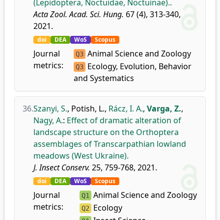
(Lepidoptera, Noctuidae, Noctuinae)..
Acta Zool. Acad. Sci. Hung.
67 (4), 313-340,
2021.
doi
DEA
WoS
Scopus
Journal
Animal Science and Zoology
Q3
metrics:
Ecology, Evolution, Behavior
Q3
and Systematics
36.
Szanyi, S.
,
Potish, L.
,
Rácz, I. A.
,
Varga, Z.
,
Nagy, A.
:
Effect of dramatic alteration of
landscape structure on the Orthoptera
assemblages of Transcarpathian lowland
meadows (West Ukraine).
J. Insect Conserv.
25, 759-768, 2021.
doi
DEA
WoS
Scopus
Journal
Animal Science and Zoology
Q1
metrics:
Ecology
Q2