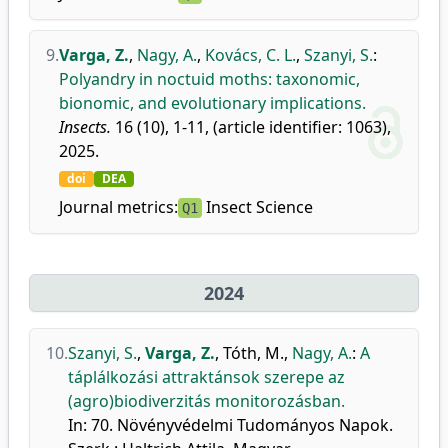
9.
Varga, Z.
,
Nagy, A.
,
Kovács, C. L.
,
Szanyi, S.
:
Polyandry in noctuid moths: taxonomic,
bionomic, and evolutionary implications.
Insects.
16 (10), 1-11, (article identifier: 1063),
2025.
doi
DEA
Journal metrics:
Insect Science
Q1
2024
10.
Szanyi, S.
,
Varga, Z.
,
Tóth, M.
,
Nagy, A.
:
A
táplálkozási attraktánsok szerepe az
(agro)biodiverzitás monitorozásban.
In: 70. Növényvédelmi Tudományos Napok.