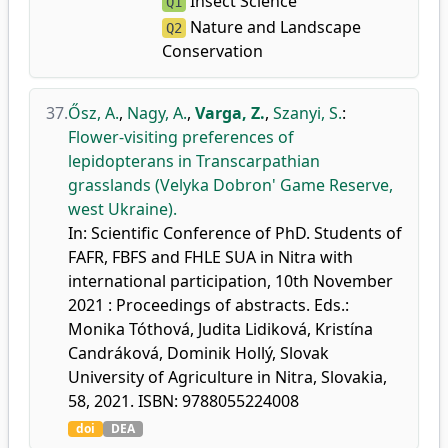
Insect Science
Q1
Nature and Landscape
Q2
Conservation
37.
Ősz, A.
,
Nagy, A.
,
Varga, Z.
,
Szanyi, S.
:
Flower-visiting preferences of
lepidopterans in Transcarpathian
grasslands (Velyka Dobron' Game Reserve,
west Ukraine).
In: Scientific Conference of PhD. Students of
FAFR, FBFS and FHLE SUA in Nitra with
international participation, 10th November
2021 : Proceedings of abstracts. Eds.:
Monika Tóthová, Judita Lidiková, Kristína
Candráková, Dominik Hollý, Slovak
University of Agriculture in Nitra, Slovakia,
58, 2021. ISBN: 9788055224008
doi
DEA