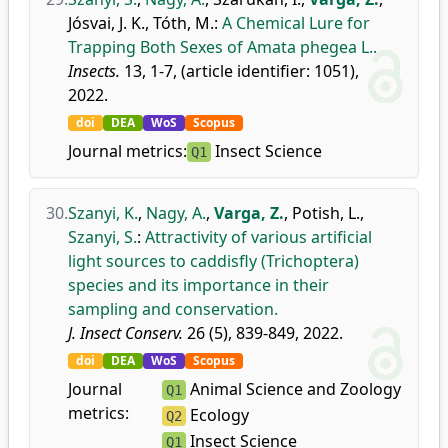
Jósvai, J. K.
,
Tóth, M.
:
A Chemical Lure for
Trapping Both Sexes of Amata phegea L..
Insects.
13, 1-7, (article identifier: 1051),
2022.
doi
DEA
WoS
Scopus
Journal metrics:
Insect Science
Q1
30.
Szanyi, K.
,
Nagy, A.
,
Varga, Z.
,
Potish, L.
,
Szanyi, S.
:
Attractivity of various artificial
light sources to caddisfly (Trichoptera)
species and its importance in their
sampling and conservation.
J. Insect Conserv.
26 (5), 839-849, 2022.
doi
DEA
WoS
Scopus
Journal
Animal Science and Zoology
Q1
metrics:
Ecology
Q2
Insect Science
Q1