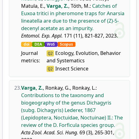
Matula, E.
,
Varga, Z.
,
Tóth, M.
:
Catches of
Euxoa tritici in pheromone traps for Anarsia
lineatella are due to the presence of (Z)-5-
decenyl acetate as an impurity.
Entomol. Exp. Appl.
171 (11), 821-827, 2023.
doi
DEA
WoS
Scopus
Journal
Ecology, Evolution, Behavior
Q2
metrics:
and Systematics
Insect Science
Q2
23.
Varga, Z.
,
Ronkay, G.
,
Ronkay, L.
:
Contributions to the taxonomy and
biogeography of the genus Dichagyris
(subg. Dichagyris) Lederer, 1867
(Lepidoptera, Noctuidae, Noctuinae) II.: The
review of the D. Forficula species group.
Acta Zool. Acad. Sci. Hung.
69 (3), 265-301,