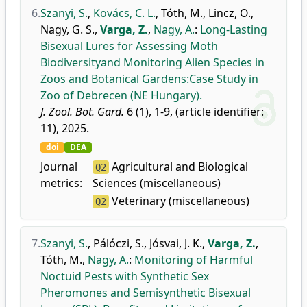
6.
Szanyi, S.
,
Kovács, C. L.
,
Tóth, M.
,
Lincz, O.
,
Nagy, G. S.
,
Varga, Z.
,
Nagy, A.
:
Long-Lasting
Bisexual Lures for Assessing Moth
Biodiversityand Monitoring Alien Species in
Zoos and Botanical Gardens:Case Study in
Zoo of Debrecen (NE Hungary).
J. Zool. Bot. Gard.
6 (1), 1-9, (article identifier:
11), 2025.
doi
DEA
Journal
Agricultural and Biological
Q2
metrics:
Sciences (miscellaneous)
Veterinary (miscellaneous)
Q2
7.
Szanyi, S.
,
Pálóczi, S.
,
Jósvai, J. K.
,
Varga, Z.
,
Tóth, M.
,
Nagy, A.
:
Monitoring of Harmful
Noctuid Pests with Synthetic Sex
Pheromones and Semisynthetic Bisexual