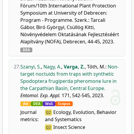
Fórum/10th International Plant Protection
Symposium at University of Debrecen:
Program - Programme. Szerk.: Tarcali
Gábor, Biró Györgyi, Csüllög Kitti,
Növényvédelem Oktatásának Fejlesztéséért
Alapítvány (NOFA), Debrecen, 44-45, 2023.
DEA
27.
Szanyi, S.
,
Nagy, A.
,
Varga, Z.
,
Tóth, M.
:
Non-
target noctuids from traps with synthetic
Spodoptera frugiperda pheromone lure in
the Carpathian Basin, Central Europe.
Entomol. Exp. Appl.
171, 542-545, 2023.
doi
DEA
WoS
Scopus
Journal
Ecology, Evolution, Behavior
Q2
metrics:
and Systematics
Insect Science
Q2