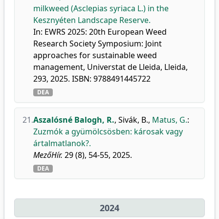
milkweed (Asclepias syriaca L.) in the
Kesznyéten Landscape Reserve.
In: EWRS 2025: 20th European Weed
Research Society Symposium: Joint
approaches for sustainable weed
management, Universtat de Lleida, Lleida,
293, 2025. ISBN: 9788491445722
DEA
21.
Aszalósné Balogh, R.
,
Sivák, B.
,
Matus, G.
:
Zuzmók a gyümölcsösben: károsak vagy
ártalmatlanok?.
MezőHír.
29 (8), 54-55, 2025.
DEA
2024