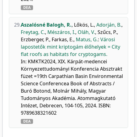
DEA
29.
Aszalósné Balogh, R.
,
Lőkös, L.
,
Adorján, B.
,
Freytag, C.
,
Mészáros, I.
,
Oláh, V.
,
Szűcs, P.
,
Erzberger, P.
,
Farkas, E.
,
Matus, G.
:
Városi
lapostetők mint kriptogám élőhelyek = City
flat roofs as habitats for cryptogams.
In: KMKTK2024, XIX. Kárpát-medencei
Környezettudományi Konferencia Absztrakt
füzet =19th Carpathian Basin Environmental
Science Conferencea Book of Abstracts /
Buró Botond, Molnár Mihály, Magyar
Tudományos Akadémia. Atommagkutató
Intézet, Debrecen, 104-105, 2024. ISBN:
9789638321602
DEA