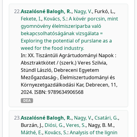
22.
Aszalósné Balogh, R.
,
Nagy, V.
,
Furkó, L.
,
Fekete, I.
,
Kovács, S.
:
A kövér porcsin, mint
gyomnövény élelmiszeriparba való
bekapcsolhatóságának vizsgálata =
Exploring the potential of purslane as a
weed for the food industry.
In: XX. Tiszántúli Agrártudományi Napok :
Absztraktkötet / (szerk.) Veres Szilvia,
Stündl László, Debreceni Egyetem
Mezőgazdaság-, Élelmiszertudományi és
Környezetgazdálkodási Kar, Debrecen, 11,
2024. ISBN: 9789634906568
DEA
23.
Aszalósné Balogh, R.
,
Nagy, V.
,
Csatári, G.
,
Burzán, J.
,
Diósi, G.
,
Veres, S.
,
Nagy, B. M.
,
Máthé, E.
,
Kovács, S.
:
Analysis of the lignin