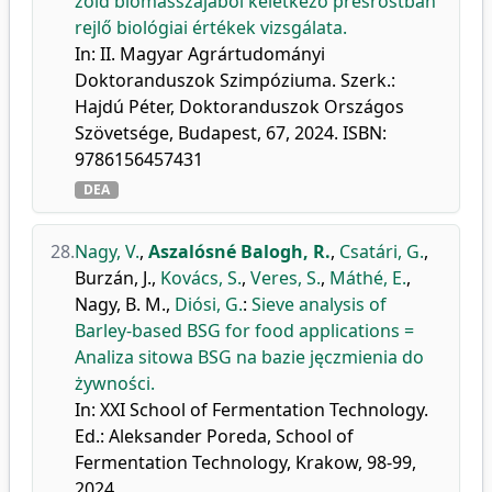
zöld biomasszájából keletkező présrostban
rejlő biológiai értékek vizsgálata.
In: II. Magyar Agrártudományi
Doktoranduszok Szimpóziuma. Szerk.:
Hajdú Péter, Doktoranduszok Országos
Szövetsége, Budapest, 67, 2024. ISBN:
9786156457431
DEA
28.
Nagy, V.
,
Aszalósné Balogh, R.
,
Csatári, G.
,
Burzán, J.
,
Kovács, S.
,
Veres, S.
,
Máthé, E.
,
Nagy, B. M.
,
Diósi, G.
:
Sieve analysis of
Barley-based BSG for food applications =
Analiza sitowa BSG na bazie jęczmienia do
żywności.
In: XXI School of Fermentation Technology.
Ed.: Aleksander Poreda, School of
Fermentation Technology, Krakow, 98-99,
2024.