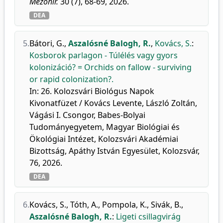
Mezőhír.
30 (7), 68-69, 2026.
DEA
5.
Bátori, G.
,
Aszalósné Balogh, R.
,
Kovács, S.
:
Kosborok parlagon - Túlélés vagy gyors
kolonizáció? = Orchids on fallow - surviving
or rapid colonization?.
In: 26. Kolozsvári Biológus Napok
Kivonatfüzet / Kovács Levente, László Zoltán,
Vágási I. Csongor, Babes-Bolyai
Tudományegyetem, Magyar Biológiai és
Ökológiai Intézet, Kolozsvári Akadémiai
Bizottság, Apáthy István Egyesület, Kolozsvár,
76, 2026.
DEA
6.
Kovács, S.
,
Tóth, A.
,
Pompola, K.
,
Sivák, B.
,
Aszalósné Balogh, R.
:
Ligeti csillagvirág