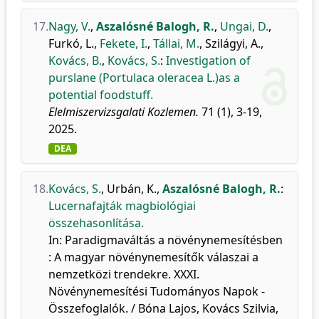
17.
Nagy, V.
,
Aszalósné Balogh, R.
,
Ungai, D.
,
Furkó, L.
,
Fekete, I.
,
Tállai, M.
,
Szilágyi, A.
,
Kovács, B.
,
Kovács, S.
:
Investigation of
purslane (Portulaca oleracea L.)as a
potential foodstuff.
Elelmiszervizsgalati Kozlemen.
71 (1), 3-19,
2025.
DEA
18.
Kovács, S.
,
Urbán, K.
,
Aszalósné Balogh, R.
:
Lucernafajták magbiológiai
összehasonlítása.
In: Paradigmaváltás a növénynemesítésben
: A magyar növénynemesítők válaszai a
nemzetközi trendekre. XXXI.
Növénynemesítési Tudományos Napok -
Összefoglalók. / Bóna Lajos, Kovács Szilvia,