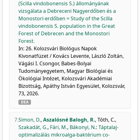
(Scilla vindobonensis S.) állományának
vizsgálata a Debreceni Nagyerdőben és a
Monostori-erdőben = Study of the Scilla
vindobonensis S. population in the Great
Forest of Debrecen and the Monostori
Forest.
In: 26. Kolozsvári Biológus Napok
Kivonatfüzet / Kovács Levente, László Zoltán,
Vágási I. Csongor, Babes-Bolyai
Tudományegyetem, Magyar Biológiai és
Ökológiai Intézet, Kolozsvári Akadémiai
Bizottság, Apáthy István Egyesület, Kolozsvár,
73, 2026.
DEA
7.
Simon, D.
,
Aszalósné Balogh, R.
,
Tóth, C.
,
Szakadát, G.
,
Fári, M.
,
Bákonyi, N.
:
Táptalaj-
optimalizálás mikroalga-baktérium co-