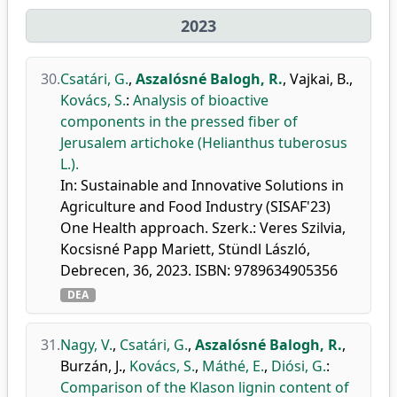
2023
30.
Csatári, G.
,
Aszalósné Balogh, R.
,
Vajkai, B.
,
Kovács, S.
:
Analysis of bioactive
components in the pressed fiber of
Jerusalem artichoke (Helianthus tuberosus
L.).
In: Sustainable and Innovative Solutions in
Agriculture and Food Industry (SISAF'23)
One Health approach. Szerk.: Veres Szilvia,
Kocsisné Papp Mariett, Stündl László,
Debrecen, 36, 2023. ISBN: 9789634905356
DEA
31.
Nagy, V.
,
Csatári, G.
,
Aszalósné Balogh, R.
,
Burzán, J.
,
Kovács, S.
,
Máthé, E.
,
Diósi, G.
:
Comparison of the Klason lignin content of