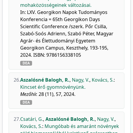
mohaközösségeinek változásai.
In: LXV. Georgikon Napok Tudományos
Konferencia = 65th Georgikon Days
Scientific Conference /szerk. Pőr Csilla,
Szabó-Soós Adrienn, Szabó Péter, Magyar
Agrár- és Élettudományi Egyetem
Georgikon Campus, Keszthely, 193-195,
2024. ISBN: 9786156338105
DEA
26.
Aszalósné Balogh, R.
,
Nagy, V.
,
Kovács, S.
:
Kincset érő gyomnövényünk.
Mezőhír.
28 (11), 57, 2024.
DEA
27.
Csatári, G.
,
Aszalósné Balogh, R.
,
Nagy, V.
,
Kovács, S.
:
Mungóbab és amaránt növények