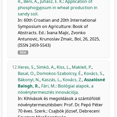
R.
,
Béni, Á.
,
Juhász, E. K.
:
Application of
phosphogypsum in wheat production in
sandy soil.
In: 60th Croatian and 20th International
Symposium on Agriculture: Book of
Abstracts. Ed.: Ivana Majic, Zvonko
Antunovic, Krunoslav Zmaic, Bol, 26, 2025,
(ISSN 2459-5543)
DEA
12.
Veres, S.
,
Simkó, A.
,
Kiss, L.
,
Makleit, P.
,
Basal, O.
,
Domokos-Szabolcsy, É.
,
Kovács, S.
,
Bákonyi, N.
,
Kaszás, L.
,
Kovács, Z.
,
Aszalósné
Balogh, R.
,
Fári, M.
:
Biológiai alapok, a
növénytermesztés innovációja.
In: Kihívások és megoldások a szántóföldi
növénytermesztésben: Prof. Dr. Pepó Péter
70 éves. Szerk.: Csajbók József, Debreceni