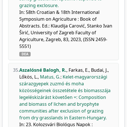
grazing exclosure.
In: 58th Croatian & 18th International
Symposium on Agriculture : Book of
Abstracts. Ed.: Klaudija Carović, Stanko Ivan
Širić, University of Zagreb Faculty of
Agriculture, Zagreb, 83, 2023, (ISSN 2459-
5551)
DEA
35.
Aszalósné Balogh, R.
,
Farkas, E.
,
Budai, J.
,
Lőkös, L.
,
Matus, G.
:
Kelet-magyarországi
szárazgyepek zuzmó és moha
közösségeinek összetétele és biomasszája
legeléskizárást követően =: Composition
and biomass of lichen and bryophyte
communities after exclusion of grazing
from dry grasslands in Eastern-Hungary.
In: 23. Kolozsvári Biológus Napok :