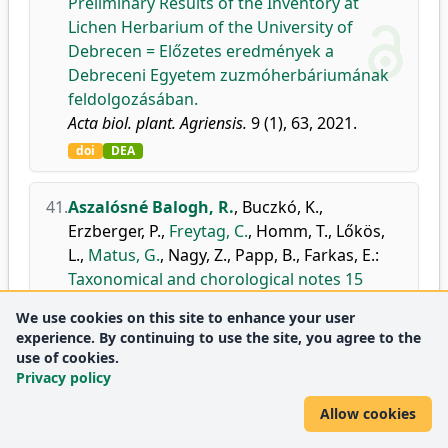
Preliminary Results of the Inventory at
Lichen Herbarium of the University of
Debrecen = Előzetes eredmények a
Debreceni Egyetem zuzmóherbáriumának
feldolgozásában.
Acta biol. plant. Agriensis.
9 (1), 63, 2021.
doi
DEA
41.
Aszalósné Balogh, R.
,
Buczkó, K.
,
Erzberger, P.
,
Freytag, C.
,
Homm, T.
,
Lőkös,
L.
,
Matus, G.
,
Nagy, Z.
,
Papp, B.
,
Farkas, E.
:
Taxonomical and chorological notes 15
(153-163).
We use cookies on this site to enhance your user
Studia Bot. Hung.
52 (2), 165-184, 2021.
experience. By continuing to use the site, you agree to the
doi
DEA
use of cookies.
Privacy policy
Allow cookies
2020