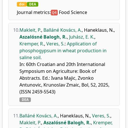
doi
DEA
Journal metrics:
Food Science
Q4
10.
Makleit, P.
,
Balláné Kovács, A.
,
Haneklaus, N.
,
Aszalósné Balogh, R.
,
Juhász, E. K.
,
Kremper, R.
,
Veres, S.
:
Application of
phosphogypsum in wheat production in
saline soil.
In: 60th Croatian and 20th International
Symposium on Agriculture: Book of
Abstracts. Ed.: Ivana Majic, Zvonko
Antunovic, Krunoslav Zmaic, Bol, 52, 2025,
(ISSN 2459-5543)
DEA
11.
Balláné Kovács, A.
,
Haneklaus, N.
,
Veres, S.
,
Makleit, P.
,
Aszalósné Balogh, R.
,
Kremper,