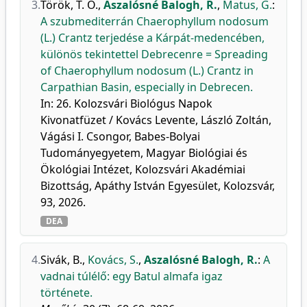
3.
Török, T. O.
,
Aszalósné Balogh, R.
,
Matus, G.
:
A szubmediterrán Chaerophyllum nodosum
(L.) Crantz terjedése a Kárpát-medencében,
különös tekintettel Debrecenre = Spreading
of Chaerophyllum nodosum (L.) Crantz in
Carpathian Basin, especially in Debrecen.
In: 26. Kolozsvári Biológus Napok
Kivonatfüzet / Kovács Levente, László Zoltán,
Vágási I. Csongor, Babes-Bolyai
Tudományegyetem, Magyar Biológiai és
Ökológiai Intézet, Kolozsvári Akadémiai
Bizottság, Apáthy István Egyesület, Kolozsvár,
93, 2026.
DEA
4.
Sivák, B.
,
Kovács, S.
,
Aszalósné Balogh, R.
:
A
vadnai túlélő: egy Batul almafa igaz
története.