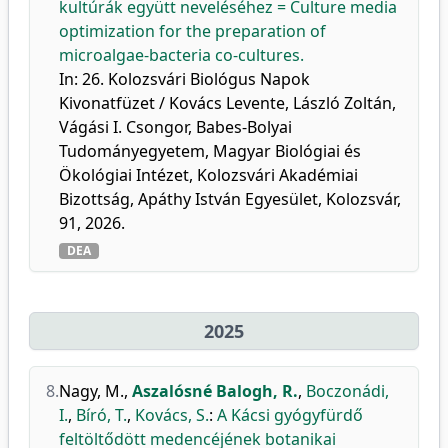
kultúrák együtt neveléséhez = Culture media
optimization for the preparation of
microalgae-bacteria co-cultures.
In: 26. Kolozsvári Biológus Napok
Kivonatfüzet / Kovács Levente, László Zoltán,
Vágási I. Csongor, Babes-Bolyai
Tudományegyetem, Magyar Biológiai és
Ökológiai Intézet, Kolozsvári Akadémiai
Bizottság, Apáthy István Egyesület, Kolozsvár,
91, 2026.
DEA
2025
8.
Nagy, M.
,
Aszalósné Balogh, R.
,
Boczonádi,
I.
,
Bíró, T.
,
Kovács, S.
:
A Kácsi gyógyfürdő
feltöltődött medencéjének botanikai