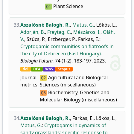
Plant Science
Q1
33.
Aszalósné Balogh, R.
,
Matus, G.
,
Lőkös, L.
,
Adorján, B.
,
Freytag, C.
,
Mészáros, I.
,
Oláh,
V.
,
Szűcs, P.
,
Erzberger, P.
,
Farkas, E.
:
Cryptogamic communities on flatroofs in
the city of Debrecen (East Hungary).
Biologia Futura.
74 (1-2), 183-197, 2023.
doi
DEA
WoS
Scopus
Journal
Agricultural and Biological
Q2
metrics:
Sciences (miscellaneous)
Biochemistry, Genetics and
Q3
Molecular Biology (miscellaneous)
34.
Aszalósné Balogh, R.
,
Farkas, E.
,
Lőkös, L.
,
Matus, G.
:
Cryptogams in dynamics of
sandy grasslands: specific response to