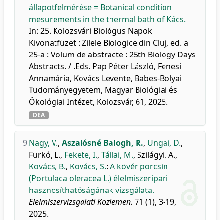
állapotfelmérése = Botanical condition
mesurements in the thermal bath of Kács.
In: 25. Kolozsvári Biológus Napok
Kivonatfüzet : Zilele Biologice din Cluj, ed. a
25-a : Volum de abstracte : 25th Biology Days
Abstracts. / .Eds. Pap Péter László, Fenesi
Annamária, Kovács Levente, Babes-Bolyai
Tudományegyetem, Magyar Biológiai és
Ökológiai Intézet, Kolozsvár, 61, 2025.
DEA
9.
Nagy, V.
,
Aszalósné Balogh, R.
,
Ungai, D.
,
Furkó, L.
,
Fekete, I.
,
Tállai, M.
,
Szilágyi, A.
,
Kovács, B.
,
Kovács, S.
:
A kövér porcsin
(Portulaca oleracea L.) élelmiszeripari
hasznosíthatóságának vizsgálata.
Elelmiszervizsgalati Kozlemen.
71 (1), 3-19,
2025.