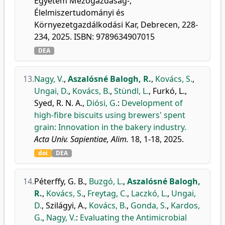
Egyetem Mezőgazdaság-,
Élelmiszertudományi és
Környezetgazdálkodási Kar, Debrecen, 228-
234, 2025. ISBN: 9789634907015
DEA
13.
Nagy, V.
,
Aszalósné Balogh, R.
,
Kovács, S.
,
Ungai, D.
,
Kovács, B.
,
Stündl, L.
,
Furkó, L.
,
Syed, R. N. A.
,
Diósi, G.
:
Development of
high-fibre biscuits using brewers' spent
grain: Innovation in the bakery industry.
Acta Univ. Sapientiae, Alim.
18, 1-18, 2025.
doi
DEA
14.
Péterffy, G. B.
,
Buzgó, L.
,
Aszalósné Balogh,
R.
,
Kovács, S.
,
Freytag, C.
,
Laczkó, L.
,
Ungai,
D.
,
Szilágyi, A.
,
Kovács, B.
,
Gonda, S.
,
Kardos,
G.
,
Nagy, V.
:
Evaluating the Antimicrobial