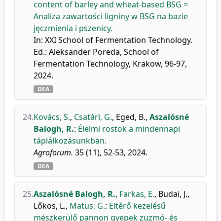
content of barley and wheat-based BSG =
Analiza zawartości ligniny w BSG na bazie
jęczmienia i pszenicy.
In: XXI School of Fermentation Technology.
Ed.: Aleksander Poreda, School of
Fermentation Technology, Krakow, 96-97,
2024.
DEA
24.
Kovács, S.
,
Csatári, G.
,
Eged, B.
,
Aszalósné
Balogh, R.
:
Élelmi rostok a mindennapi
táplálkozásunkban.
Agroforum.
35 (11), 52-53, 2024.
DEA
25.
Aszalósné Balogh, R.
,
Farkas, E.
,
Budai, J.
,
Lőkös, L.
,
Matus, G.
:
Eltérő kezelésű
mészkerülő pannon gyepek zuzmó- és