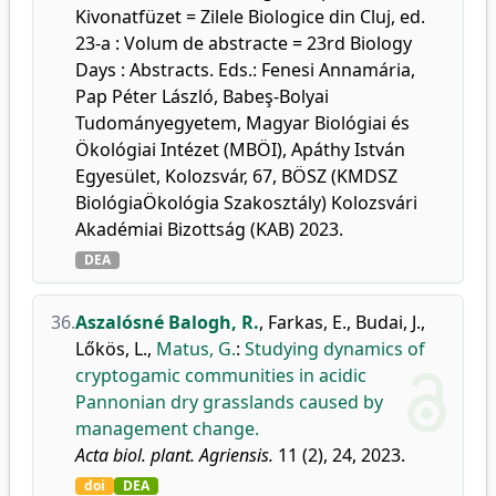
Kivonatfüzet = Zilele Biologice din Cluj, ed.
23-a : Volum de abstracte = 23rd Biology
Days : Abstracts. Eds.: Fenesi Annamária,
Pap Péter László, Babeş-Bolyai
Tudományegyetem, Magyar Biológiai és
Ökológiai Intézet (MBÖI), Apáthy István
Egyesület, Kolozsvár, 67, BÖSZ (KMDSZ
BiológiaÖkológia Szakosztály) Kolozsvári
Akadémiai Bizottság (KAB) 2023.
DEA
36.
Aszalósné Balogh, R.
,
Farkas, E.
,
Budai, J.
,
Lőkös, L.
,
Matus, G.
:
Studying dynamics of
cryptogamic communities in acidic
Pannonian dry grasslands caused by
management change.
Acta biol. plant. Agriensis.
11 (2), 24, 2023.
doi
DEA