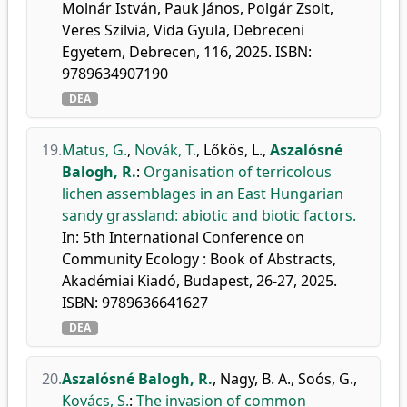
Molnár István, Pauk János, Polgár Zsolt,
Veres Szilvia, Vida Gyula, Debreceni
Egyetem, Debrecen, 116, 2025. ISBN:
9789634907190
DEA
19.
Matus, G.
,
Novák, T.
,
Lőkös, L.
,
Aszalósné
Balogh, R.
:
Organisation of terricolous
lichen assemblages in an East Hungarian
sandy grassland: abiotic and biotic factors.
In: 5th International Conference on
Community Ecology : Book of Abstracts,
Akadémiai Kiadó, Budapest, 26-27, 2025.
ISBN: 9789636641627
DEA
20.
Aszalósné Balogh, R.
,
Nagy, B. A.
,
Soós, G.
,
Kovács, S.
:
The invasion of common