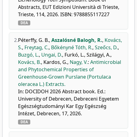
Abstracts, EUT Edizioni Università di Trieste,
Trieste, 114, 2026. ISBN: 9788855117227
DEA
2.
Péterffy, G. B.
,
Aszalósné Balogh, R.
,
Kovács,
S.
,
Freytag, C.
,
Bőkényné Tóth, R.
,
Szeőcs, D.
,
Buzgó, L.
,
Ungai, D.
,
Furkó, L.
,
Szilágyi, A.
,
Kovács, B.
,
Kardos, G.
,
Nagy, V.
:
Antimicrobial
and Phytochemical Properties of
Greenhouse-Grown Purslane (Portulaca
oleracea L.) Extracts.
In: DOCIDOH 2026 Abstract book. Ed.:
University of Debrecen, Debreceni Egyetem
Egészségtudományi Kar Egy Egészség
Intézet, Debrecen, 17, 2026.
DEA