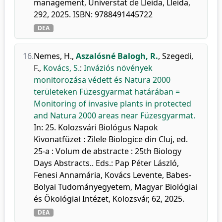
management, Universtat de Lleida, Lleida,
292, 2025. ISBN: 9788491445722
DEA
16.
Nemes, H.
,
Aszalósné Balogh, R.
,
Szegedi,
F.
,
Kovács, S.
:
Inváziós növények
monitorozása védett és Natura 2000
területeken Füzesgyarmat határában =
Monitoring of invasive plants in protected
and Natura 2000 areas near Füzesgyarmat.
In: 25. Kolozsvári Biológus Napok
Kivonatfüzet : Zilele Biologice din Cluj, ed.
25-a : Volum de abstracte : 25th Biology
Days Abstracts.. Eds.: Pap Péter László,
Fenesi Annamária, Kovács Levente, Babes-
Bolyai Tudományegyetem, Magyar Biológiai
és Ökológiai Intézet, Kolozsvár, 62, 2025.
DEA