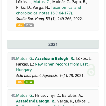
Lőkös, L.
,
Matus, G.
,
Molnár, C.
,
Papp, B.
,
Pifkó, D.
,
Varga, N.
:
Taxonomical and
chorological notes 16 (164-177).
Studia Bot. Hung.
53 (1), 249-266, 2022.
doi
DEA
2021
39.
Matus, G.
,
Aszalósné Balogh, R.
,
Lőkös, L.
,
Farkas, E.
:
New lichen records from East
Hungary.
Acta biol. plant. Agriensis.
9 (1), 79, 2021.
doi
DEA
40.
Matus, G.
,
Hricsovinyi, D.
,
Barabás, A.
,
Aszalósné Balogh, R.
,
Varga, K.
,
Lőkös, L.
: