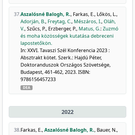
37.
Aszalósné Balogh, R.
,
Farkas, E.
,
Lőkös, L.
,
Adorján, B.
,
Freytag, C.
,
Mészáros, I.
,
Oláh,
V.
,
Szűcs, P.
,
Erzberger, P.
,
Matus, G.
:
Zuzmó
és moha közösségek kutatása debreceni
lapostetőkön.
In: XXVI. Tavaszi Szél Konferencia 2023 :
Absztrakt kötet. Szerk.: Hajdú Péter,
Doktoranduszok Országos Szövetsége,
Budapest, 461-462, 2023. ISBN:
9786156457233
DEA
2022
38.
Farkas, E.
,
Aszalósné Balogh, R.
,
Bauer, N.
,