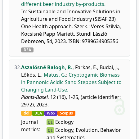
different beer industry by-products.
In: Sustainable and Innovative Solutions in
Agriculture and Food Industry (SISAF'23)
One Health approach. Szerk.: Veres Szilvia,
Kocsisné Papp Mariett, Stündl László,
Debrecen, 54, 2023. ISBN: 9789634905356
DEA
32.
Aszalósné Balogh, R.
,
Farkas, E.
,
Budai, J.
,
Lőkös, L.
,
Matus, G.
:
Cryptogamic Biomass
in Pannonic Acidic Sand Steppes Subject to
Changing Land-Use.
Plants-Basel.
12 (16), 1-25, (article identifier:
2972), 2023.
doi
DEA
WoS
Scopus
Journal
Ecology
Q1
metrics:
Ecology, Evolution, Behavior
Q1
and Systematics