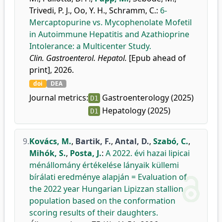
Trivedi, P. J.
,
Oo, Y. H.
,
Schramm, C.
:
6-
Mercaptopurine vs. Mycophenolate Mofetil
in Autoimmune Hepatitis and Azathioprine
Intolerance: a Multicenter Study.
Clin. Gastroenterol. Hepatol.
[Epub ahead of
print], 2026.
doi
DEA
Journal metrics:
Gastroenterology (2025)
D1
Hepatology (2025)
D1
9.
Kovács, M.
,
Bartik, F.
,
Antal, D.
,
Szabó, C.
,
Mihók, S.
,
Posta, J.
:
A 2022. évi hazai lipicai
ménállomány értékelése lányaik küllemi
bírálati eredménye alapján = Evaluation of
the 2022 year Hungarian Lipizzan stallion
population based on the conformation
scoring results of their daughters.