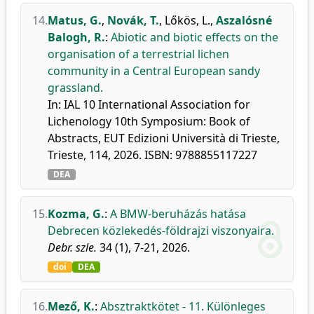
14.
Matus, G.
,
Novák, T.
,
Lőkös, L.
,
Aszalósné
Balogh, R.
:
Abiotic and biotic effects on the
organisation of a terrestrial lichen
community in a Central European sandy
grassland.
In: IAL 10 International Association for
Lichenology 10th Symposium: Book of
Abstracts, EUT Edizioni Università di Trieste,
Trieste, 114, 2026. ISBN: 9788855117227
DEA
15.
Kozma, G.
:
A BMW-beruházás hatása
Debrecen közlekedés-földrajzi viszonyaira.
Debr. szle.
34 (1), 7-21, 2026.
doi
DEA
16.
Mező, K.
:
Absztraktkötet - 11. Különleges