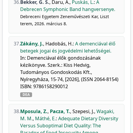
36.
Bekker, G. S.
,
Daru, A.
,
Puskás, L.
:
A
Debrecen Symphonic Band hangversenye.
Debreceni Egyetem Zeneművészeti Kar, Liszt
terem, 2026. március 8.
37.
Zákány, J.
,
Hadobás, H.
:
A demenciával élő
betegek jogai és jogvédelmi lehetőségei.
In: Demenciával élők gondozásának
kézikönyve. Szerk.: Kiss Hedvig,
Tudományos Gondoskodás Kft.,
Nyíregyháza, 15-74, [2026], (ISSN 2064-8154)
ISBN: 9786158290012
DEA
38.
Mposula, Z.
,
Pacza, T.
,
Szepesi, J.
,
Wagaki,
M. M.
,
Máthé, E.
:
Adequate Dietary Diversity
Versus Suboptimal Diet Quality: The
Paradox of Food Insecurity Among