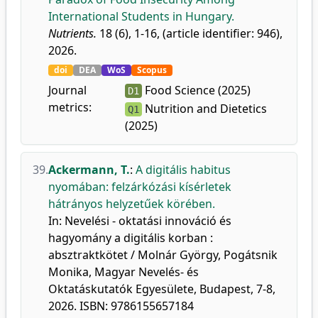
International Students in Hungary.
Nutrients.
18 (6), 1-16, (article identifier: 946),
2026.
doi
DEA
WoS
Scopus
Journal
Food Science (2025)
D1
metrics:
Nutrition and Dietetics
Q1
(2025)
39.
Ackermann, T.
:
A digitális habitus
nyomában: felzárkózási kísérletek
hátrányos helyzetűek körében.
In: Nevelési - oktatási innováció és
hagyomány a digitális korban :
absztraktkötet / Molnár György, Pogátsnik
Monika, Magyar Nevelés- és
Oktatáskutatók Egyesülete, Budapest, 7-8,
2026. ISBN: 9786155657184