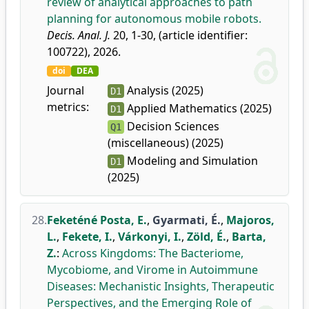
review of analytical approaches to path
planning for autonomous mobile robots.
Decis. Anal. J.
20, 1-30, (article identifier:
100722), 2026.
doi
DEA
Journal
Analysis (2025)
D1
metrics:
Applied Mathematics (2025)
D1
Decision Sciences
Q1
(miscellaneous) (2025)
Modeling and Simulation
D1
(2025)
28.
Feketéné Posta, E.
,
Gyarmati, É.
,
Majoros,
L.
,
Fekete, I.
,
Várkonyi, I.
,
Zöld, É.
,
Barta,
Z.
:
Across Kingdoms: The Bacteriome,
Mycobiome, and Virome in Autoimmune
Diseases: Mechanistic Insights, Therapeutic
Perspectives, and the Emerging Role of