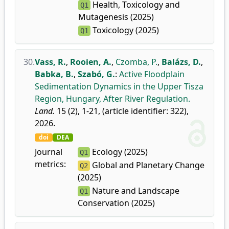
Health, Toxicology and
Q1
Mutagenesis (2025)
Toxicology (2025)
Q1
30.
Vass, R.
,
Rooien, A.
,
Czomba, P.
,
Balázs, D.
,
Babka, B.
,
Szabó, G.
:
Active Floodplain
Sedimentation Dynamics in the Upper Tisza
Region, Hungary, After River Regulation.
Land.
15 (2), 1-21, (article identifier: 322),
2026.
doi
DEA
Journal
Ecology (2025)
Q1
metrics:
Global and Planetary Change
Q2
(2025)
Nature and Landscape
Q1
Conservation (2025)