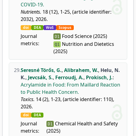
COVID-19.
Nutrients.
18 (12), 1-25, (article identifier:
2032), 2026.
doi
DEA
WoS
Scopus
Journal
Food Science (2025)
D1
metrics:
Nutrition and Dietetics
Q1
(2025)
29.
Seresné Törős, G.
,
Alibrahem, W.
,
Helu, N.
K.
,
Jevcsák, S.
,
Ferroudj, A.
,
Prokisch, J.
:
Acrylamide in Food: From Maillard Reaction
to Public Health Concern.
Toxics.
14 (2), 1-23, (article identifier: 110),
2026.
doi
DEA
Journal
Chemical Health and Safety
D1
metrics:
(2025)