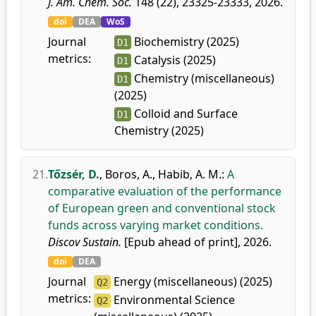
J. Am. Chem. Soc.
148 (22), 23325-23333, 2026.
doi
DEA
WoS
Journal
Biochemistry (2025)
D1
metrics:
Catalysis (2025)
D1
Chemistry (miscellaneous)
D1
(2025)
Colloid and Surface
D1
Chemistry (2025)
21.
Tőzsér, D.
,
Boros, A.
,
Habib, A. M.
:
A
comparative evaluation of the performance
of European green and conventional stock
funds across varying market conditions.
Discov Sustain.
[Epub ahead of print], 2026.
doi
DEA
Journal
Energy (miscellaneous) (2025)
Q2
metrics:
Environmental Science
Q2