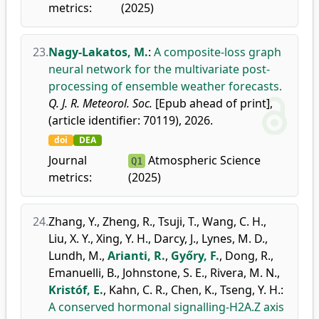
metrics:
(2025)
23.
Nagy-Lakatos, M.
:
A composite-loss graph
neural network for the multivariate post-
processing of ensemble weather forecasts.
Q. J. R. Meteorol. Soc.
[Epub ahead of print],
(article identifier: 70119), 2026.
doi
DEA
Journal
Atmospheric Science
Q1
metrics:
(2025)
24.
Zhang, Y.
,
Zheng, R.
,
Tsuji, T.
,
Wang, C. H.
,
Liu, X. Y.
,
Xing, Y. H.
,
Darcy, J.
,
Lynes, M. D.
,
Lundh, M.
,
Arianti, R.
,
Győry, F.
,
Dong, R.
,
Emanuelli, B.
,
Johnstone, S. E.
,
Rivera, M. N.
,
Kristóf, E.
,
Kahn, C. R.
,
Chen, K.
,
Tseng, Y. H.
:
A conserved hormonal signalling-H2A.Z axis