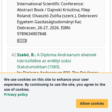
International Scientific Conference:
Abstract Book / Dajnoki Krisztina; Filep
Roland; Olvasztó Zsófia (szerk.), Debreceni
Egyetem Gazdaságtudományi Kar,
Debrecen, 26-27, 2026. ISBN:
9789634907848
DEA
42.
Szabó, B.
:
A Diploma Andreanum elveinek
tükröződése az erdélyi szász
Statutumokban (1583).
In: Diploma Andreanum 800. The Privileges
of the Transylvanian Saxons in the Middle
We use cookies on this site to enhance your user
experience. By continuing to use the site, you agree to the
Ages, with European parallels. Conference
use of cookies.
Szeged, 29. November 2024.. Szerk.: Balogh
Privacy policy
Elemér, Iurisperitus Publishers, Szeged, 173-
187, 2026, (Lectiones Iuridicae, ISSN 2062-
Allow cookies
5588) ISBN: 9786156268563