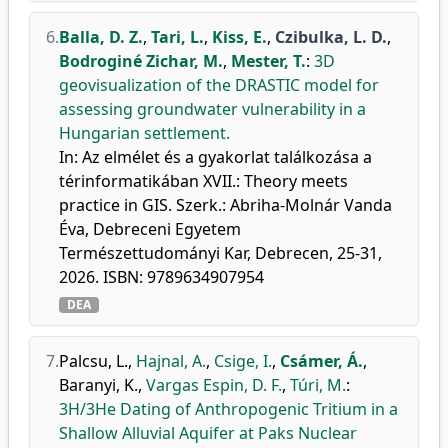
6.
Balla, D. Z.
,
Tari, L.
,
Kiss, E.
,
Czibulka, L. D.
,
Bodroginé Zichar, M.
,
Mester, T.
:
3D
geovisualization of the DRASTIC model for
assessing groundwater vulnerability in a
Hungarian settlement.
In: Az elmélet és a gyakorlat találkozása a
térinformatikában XVII.: Theory meets
practice in GIS. Szerk.: Abriha-Molnár Vanda
Éva, Debreceni Egyetem
Természettudományi Kar, Debrecen, 25-31,
2026. ISBN: 9789634907954
DEA
7.
Palcsu, L.
,
Hajnal, A.
,
Csige, I.
,
Csámer, Á.
,
Baranyi, K.
,
Vargas Espin, D. F.
,
Túri, M.
:
3H/3He Dating of Anthropogenic Tritium in a
Shallow Alluvial Aquifer at Paks Nuclear