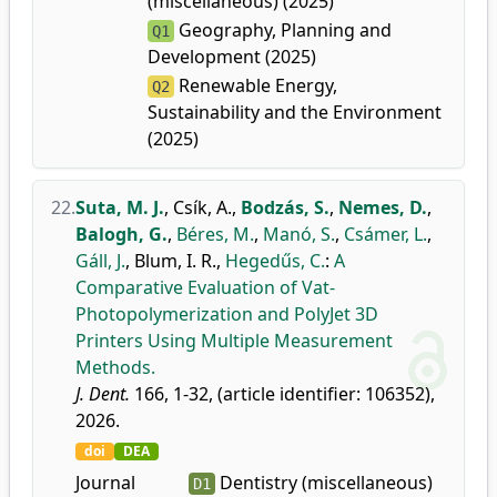
(miscellaneous) (2025)
Geography, Planning and
Q1
Development (2025)
Renewable Energy,
Q2
Sustainability and the Environment
(2025)
22.
Suta, M. J.
,
Csík, A.
,
Bodzás, S.
,
Nemes, D.
,
Balogh, G.
,
Béres, M.
,
Manó, S.
,
Csámer, L.
,
Gáll, J.
,
Blum, I. R.
,
Hegedűs, C.
:
A
Comparative Evaluation of Vat-
Photopolymerization and PolyJet 3D
Printers Using Multiple Measurement
Methods.
J. Dent.
166, 1-32, (article identifier: 106352),
2026.
doi
DEA
Journal
Dentistry (miscellaneous)
D1