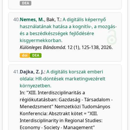
DEA
40.
Nemes, M.
,
Bak, T.
:
A digitális képernyő
használatának hatása a kognitív-, a mozgás-
és a beszédkészségek fejlődésére
kisgyermekkorban.
Különleges Bánásmód.
12 (1), 125-138, 2026.
doi
DEA
41.
Dajka, Z. J.
:
A digitális korszak emberi
oldala: HR-döntések marketingvezérelt
környezetben.
In: "XIII. Interdiszciplinaritás a
régiókutatásban: Gazdaság - Társadalom -
Menedzsment" Nemzetközi Tudományos
Konferencia: Absztrakt kötet = "XIII.
Interdisciplinarity in Regional Studies:
Economy - Society - Management"