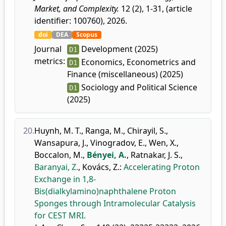
Market, and Complexity.
12 (2), 1-31, (article
identifier: 100760), 2026.
doi
DEA
Scopus
Journal
Development (2025)
D1
metrics:
Economics, Econometrics and
D1
Finance (miscellaneous) (2025)
Sociology and Political Science
D1
(2025)
20.
Huynh, M. T.
,
Ranga, M.
,
Chirayil, S.
,
Wansapura, J.
,
Vinogradov, E.
,
Wen, X.
,
Boccalon, M.
,
Bényei, A.
,
Ratnakar, J. S.
,
Baranyai, Z.
,
Kovács, Z.
:
Accelerating Proton
Exchange in 1,8-
Bis(dialkylamino)naphthalene Proton
Sponges through Intramolecular Catalysis
for CEST MRI.