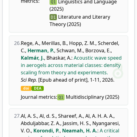
metrics:
Linguistics and Language
Q1
(2025)
Literature and Literary
D1
Theory (2025)
26.
Rege, A.
,
Merillas, B.
,
Hopp, Z. M.
,
Scherdel,
C.
,
Herman, P.
,
Schwan, M.
,
Borzova, E.
,
Kalmár, J.
,
Bhaskar, A.
:
Acoustic wave speed
in aerogels across material classes: density
scaling from theory and experiments.
Sci Rep.
[Epub ahead of print], 1-11, 2026.
doi
DEA
Journal metrics:
Multidisciplinary (2025)
Q1
27.
Al, A. S.
,
Al, d. S.
,
Shareef, A.
,
Al, A. H. A. A.
,
Abduljabbar, Z. A.
,
Jassim, H. S.
,
Nyangaresi,
V. O.
,
Korondi, P.
,
Neamah, H. A.
:
A critical