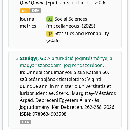
Qual Quant.
[Epub ahead of print], 2026.
doi
DEA
Journal
Social Sciences
Q1
metrics:
(miscellaneous) (2025)
Statistics and Probability
Q2
(2025)
13.
Szilágyi, G.
:
A bifurkáció jogintézménye, a
magyar szabadalmi jog rendszerében.
In: Ünnepi tanulmányok Siska Katalin 60.
születésnapjának tiszteletére : Viginti
quinque anni in ministerio universitatis et
iurisprudentiae. Szerk.: Margittay-Mészáros
Árpád, Debreceni Egyetem Állam- és
Jogtudományi Kar, Debrecen, 262-268, 2026.
ISBN: 9789634903598
DEA