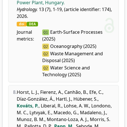
Power Plant, Hungary.
Hydrology.
13 (7), 1-19, (article identifier: 174),
2026.
doi
DEA
Journal
Earth-Surface Processes
Q1
metrics:
(2025)
Oceanography (2025)
Q2
Waste Management and
Q2
Disposal (2025)
Water Science and
Q2
Technology (2025)
8.
Horst, L. J.
,
Fierenz, A.
,
Canhão, B.
,
Efe, C.
,
Díaz-González, Á.
,
Hartl, J.
,
Hübener, S.
,
Kováts, P.
,
Liberal, R.
,
Lohse, A. W.
,
Londono,
M. C.
,
Lytvyak, E.
,
Macedo, G.
,
Madaleno, J.
,
Munoz, B. M.
,
Montano-Loza, A. J.
,
Morris, S.
M.
,
Pallotta, D. P.
,
Papp, M.
,
Sebode, M.
,