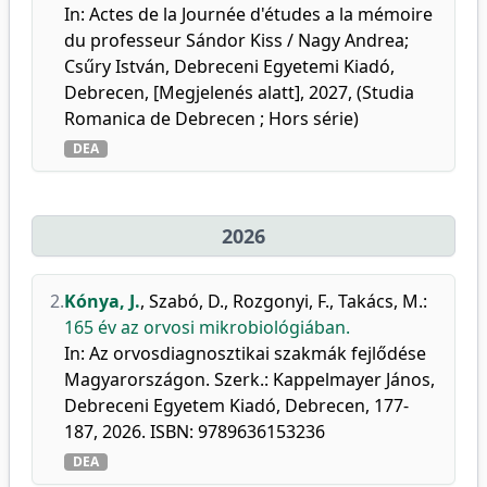
In: Actes de la Journée d'études a la mémoire
du professeur Sándor Kiss / Nagy Andrea;
Csűry István, Debreceni Egyetemi Kiadó,
Debrecen, [Megjelenés alatt], 2027, (Studia
Romanica de Debrecen ; Hors série)
DEA
2026
2.
Kónya, J.
,
Szabó, D.
,
Rozgonyi, F.
,
Takács, M.
:
165 év az orvosi mikrobiológiában.
In: Az orvosdiagnosztikai szakmák fejlődése
Magyarországon. Szerk.: Kappelmayer János,
Debreceni Egyetem Kiadó, Debrecen, 177-
187, 2026. ISBN: 9789636153236
DEA