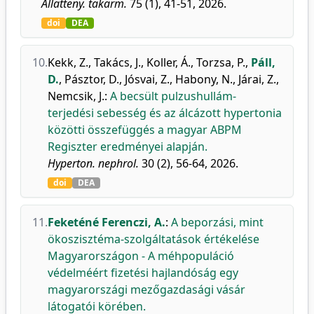
Állatteny. takarm.
75 (1), 41-51, 2026.
doi
DEA
10.
Kekk, Z.
,
Takács, J.
,
Koller, Á.
,
Torzsa, P.
,
Páll,
D.
,
Pásztor, D.
,
Jósvai, Z.
,
Habony, N.
,
Járai, Z.
,
Nemcsik, J.
:
A becsült pulzushullám-
terjedési sebesség és az álcázott hypertonia
közötti összefüggés a magyar ABPM
Regiszter eredményei alapján.
Hyperton. nephrol.
30 (2), 56-64, 2026.
doi
DEA
11.
Feketéné Ferenczi, A.
:
A beporzási, mint
ökoszisztéma-szolgáltatások értékelése
Magyarországon - A méhpopuláció
védelméért fizetési hajlandóság egy
magyarországi mezőgazdasági vásár
látogatói körében.