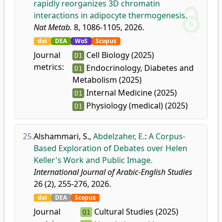
rapidly reorganizes 3D chromatin
interactions in adipocyte thermogenesis.
Nat Metab.
8, 1086-1105, 2026.
doi
DEA
WoS
Scopus
Journal
Cell Biology (2025)
D1
metrics:
Endocrinology, Diabetes and
D1
Metabolism (2025)
Internal Medicine (2025)
D1
Physiology (medical) (2025)
D1
25.
Alshammari, S.
,
Abdelzaher, E.
:
A Corpus-
Based Exploration of Debates over Helen
Keller's Work and Public Image.
International Journal of Arabic-English Studies
26 (2), 255-276, 2026.
doi
DEA
Scopus
Journal
Cultural Studies (2025)
Q1