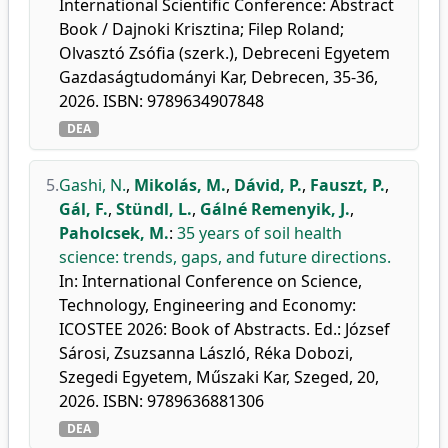
International Scientific Conference: Abstract
Book / Dajnoki Krisztina; Filep Roland;
Olvasztó Zsófia (szerk.), Debreceni Egyetem
Gazdaságtudományi Kar, Debrecen, 35-36,
2026. ISBN: 9789634907848
DEA
5.
Gashi, N.
,
Mikolás, M.
,
Dávid, P.
,
Fauszt, P.
,
Gál, F.
,
Stündl, L.
,
Gálné Remenyik, J.
,
Paholcsek, M.
:
35 years of soil health
science: trends, gaps, and future directions.
In: International Conference on Science,
Technology, Engineering and Economy:
ICOSTEE 2026: Book of Abstracts. Ed.: József
Sárosi, Zsuzsanna László, Réka Dobozi,
Szegedi Egyetem, Műszaki Kar, Szeged, 20,
2026. ISBN: 9789636881306
DEA