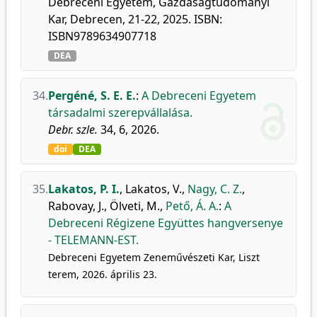
Debreceni Egyetem, Gazdaságtudományi
Kar, Debrecen, 21-22, 2025. ISBN:
ISBN9789634907718
DEA
34.
Pergéné, S. E. E.
:
A Debreceni Egyetem
társadalmi szerepvállalása.
Debr. szle.
34, 6, 2026.
doi
DEA
35.
Lakatos, P. I.
,
Lakatos, V.
,
Nagy, C. Z.
,
Rabovay, J.
,
Ölveti, M.
,
Pető, Á. A.
:
A
Debreceni Régizene Együttes hangversenye
- TELEMANN-EST.
Debreceni Egyetem Zeneművészeti Kar, Liszt
terem, 2026. április 23.