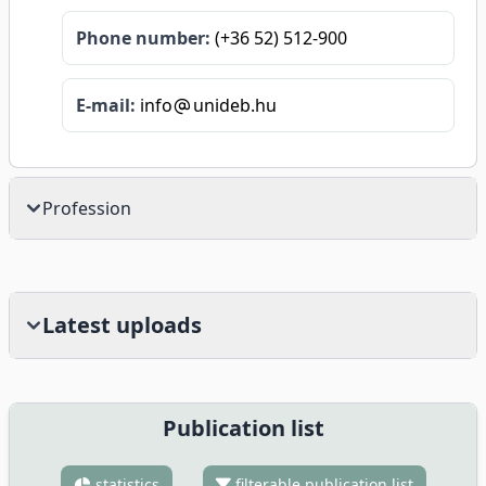
Phone number:
(+36 52) 512-900
E-mail:
info
unideb.hu
Profession
Latest uploads
Publication list
statistics
filterable publication list