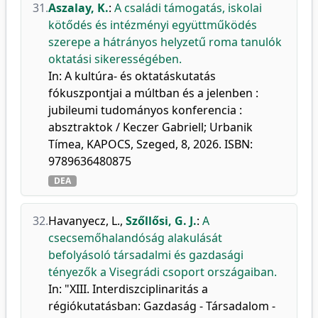
31.
Aszalay, K.
:
A családi támogatás, iskolai
kötődés és intézményi együttműködés
szerepe a hátrányos helyzetű roma tanulók
oktatási sikerességében.
In: A kultúra- és oktatáskutatás
fókuszpontjai a múltban és a jelenben :
jubileumi tudományos konferencia :
absztraktok / Keczer Gabriell; Urbanik
Tímea, KAPOCS, Szeged, 8, 2026. ISBN:
9789636480875
DEA
32.
Havanyecz, L.
,
Szőllősi, G. J.
:
A
csecsemőhalandóság alakulását
befolyásoló társadalmi és gazdasági
tényezők a Visegrádi csoport országaiban.
In: "XIII. Interdiszciplinaritás a
régiókutatásban: Gazdaság - Társadalom -