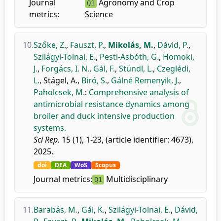
Journal
Agronomy and Crop
Q1
metrics:
Science
10.
Szőke, Z.
,
Fauszt, P.
,
Mikolás, M.
,
Dávid, P.
,
Szilágyi-Tolnai, E.
,
Pesti-Asbóth, G.
,
Homoki,
J.
,
Forgács, I. N.
,
Gál, F.
,
Stündl, L.
,
Czeglédi,
L.
,
Stágel, A.
,
Biró, S.
,
Gálné Remenyik, J.
,
Paholcsek, M.
:
Comprehensive analysis of
antimicrobial resistance dynamics among
broiler and duck intensive production
systems.
Sci Rep.
15 (1), 1-23, (article identifier: 4673),
2025.
doi
DEA
WoS
Scopus
Journal metrics:
Multidisciplinary
Q1
11.
Barabás, M.
,
Gál, K.
,
Szilágyi-Tolnai, E.
,
Dávid,