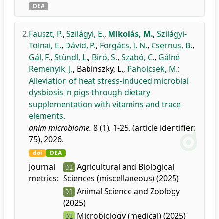
DEA
2.
Fauszt, P.
,
Szilágyi, E.
,
Mikolás, M.
,
Szilágyi-
Tolnai, E.
,
Dávid, P.
,
Forgács, I. N.
,
Csernus, B.
,
Gál, F.
,
Stündl, L.
,
Biró, S.
,
Szabó, C.
,
Gálné
Remenyik, J.
,
Babinszky, L.
,
Paholcsek, M.
:
Alleviation of heat stress-induced microbial
dysbiosis in pigs through dietary
supplementation with vitamins and trace
elements.
anim microbiome.
8 (1), 1-25, (article identifier:
75), 2026.
doi
DEA
Journal
Agricultural and Biological
D1
metrics:
Sciences (miscellaneous) (2025)
Animal Science and Zoology
D1
(2025)
Microbiology (medical) (2025)
Q1