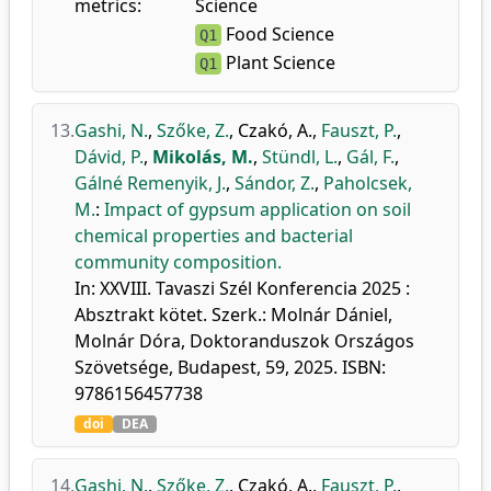
metrics:
Science
Food Science
Q1
Plant Science
Q1
13.
Gashi, N.
,
Szőke, Z.
,
Czakó, A.
,
Fauszt, P.
,
Dávid, P.
,
Mikolás, M.
,
Stündl, L.
,
Gál, F.
,
Gálné Remenyik, J.
,
Sándor, Z.
,
Paholcsek,
M.
:
Impact of gypsum application on soil
chemical properties and bacterial
community composition.
In: XXVIII. Tavaszi Szél Konferencia 2025 :
Absztrakt kötet. Szerk.: Molnár Dániel,
Molnár Dóra, Doktoranduszok Országos
Szövetsége, Budapest, 59, 2025. ISBN:
9786156457738
doi
DEA
14.
Gashi, N.
,
Szőke, Z.
,
Czakó, A.
,
Fauszt, P.
,