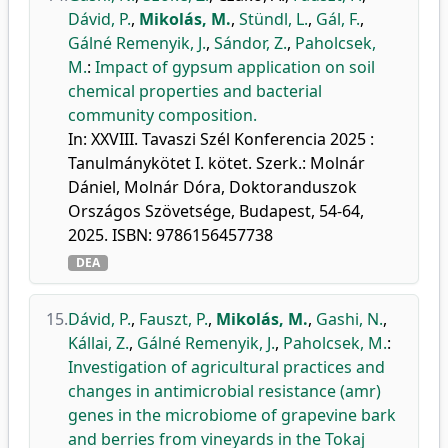
Dávid, P.
,
Mikolás, M.
,
Stündl, L.
,
Gál, F.
,
Gálné Remenyik, J.
,
Sándor, Z.
,
Paholcsek,
M.
:
Impact of gypsum application on soil
chemical properties and bacterial
community composition.
In: XXVIII. Tavaszi Szél Konferencia 2025 :
Tanulmánykötet I. kötet. Szerk.: Molnár
Dániel, Molnár Dóra, Doktoranduszok
Országos Szövetsége, Budapest, 54-64,
2025. ISBN: 9786156457738
DEA
15.
Dávid, P.
,
Fauszt, P.
,
Mikolás, M.
,
Gashi, N.
,
Kállai, Z.
,
Gálné Remenyik, J.
,
Paholcsek, M.
:
Investigation of agricultural practices and
changes in antimicrobial resistance (amr)
genes in the microbiome of grapevine bark
and berries from vineyards in the Tokaj