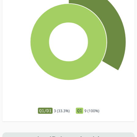
Q1/D1
3 (33.3%)
Q1
9 (100%)