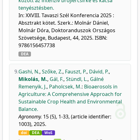
között az intenzív brojlercsirke és kacsa
tenyésztésben.
In: XXVIII. Tavaszi Szél Konferencia 2025 :
Absztrakt kötet. Szerk.: Molnár Dániel,
Molnár Dóra, Doktoranduszok Országos
Szövetsége, Budapest, 44, 2025. ISBN:
9786156457738
DEA
9.
Gashi, N.
,
Szőke, Z.
,
Fauszt, P.
,
Dávid, P.
,
Mikolás, M.
,
Gál, F.
,
Stündl, L.
,
Gálné
Remenyik, J.
,
Paholcsek, M.
:
Bioaerosols in
Agriculture: A Comprehensive Approach for
Sustainable Crop Health and Environmental
Balance.
Agronomy.
15 (5), 1-33, (article identifier:
1003), 2025.
doi
DEA
WoS