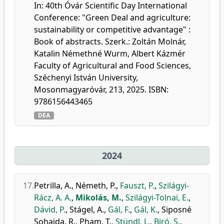
In: 40th Óvár Scientific Day International
Conference: "Green Deal and agriculture:
sustainability or competitive advantage" :
Book of abstracts. Szerk.: Zoltán Molnár,
Katalin Némethné Wurm, Albert Kázmér
Faculty of Agricultural and Food Sciences,
Széchenyi István University,
Mosonmagyaróvár, 213, 2025. ISBN:
9786156443465
DEA
2024
17.
Petrilla, A.
,
Németh, P.
,
Fauszt, P.
,
Szilágyi-
Rácz, A. A.
,
Mikolás, M.
,
Szilágyi-Tolnai, E.
,
Dávid, P.
,
Stágel, A.
,
Gál, F.
,
Gál, K.
,
Siposné
Sohajda, R.
,
Pham, T.
,
Stündl, L.
,
Biró, S.
,