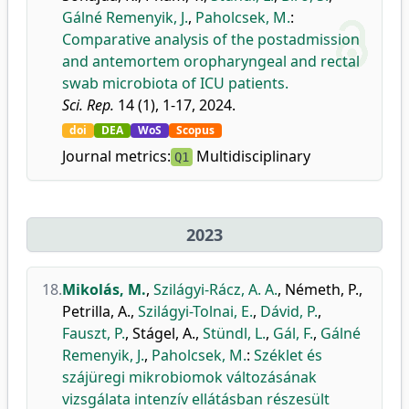
Gálné Remenyik, J.
,
Paholcsek, M.
:
Comparative analysis of the postadmission
and antemortem oropharyngeal and rectal
swab microbiota of ICU patients.
Sci. Rep.
14 (1), 1-17, 2024.
doi
DEA
WoS
Scopus
Journal metrics:
Multidisciplinary
Q1
2023
18.
Mikolás, M.
,
Szilágyi-Rácz, A. A.
,
Németh, P.
,
Petrilla, A.
,
Szilágyi-Tolnai, E.
,
Dávid, P.
,
Fauszt, P.
,
Stágel, A.
,
Stündl, L.
,
Gál, F.
,
Gálné
Remenyik, J.
,
Paholcsek, M.
:
Széklet és
szájüregi mikrobiomok változásának
vizsgálata intenzív ellátásban részesült