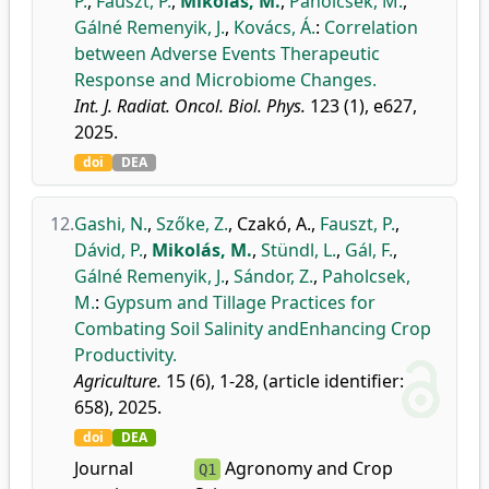
P.
,
Fauszt, P.
,
Mikolás, M.
,
Paholcsek, M.
,
Gálné Remenyik, J.
,
Kovács, Á.
:
Correlation
between Adverse Events Therapeutic
Response and Microbiome Changes.
Int. J. Radiat. Oncol. Biol. Phys.
123 (1), e627,
2025.
doi
DEA
12.
Gashi, N.
,
Szőke, Z.
,
Czakó, A.
,
Fauszt, P.
,
Dávid, P.
,
Mikolás, M.
,
Stündl, L.
,
Gál, F.
,
Gálné Remenyik, J.
,
Sándor, Z.
,
Paholcsek,
M.
:
Gypsum and Tillage Practices for
Combating Soil Salinity andEnhancing Crop
Productivity.
Agriculture.
15 (6), 1-28, (article identifier:
658), 2025.
doi
DEA
Journal
Agronomy and Crop
Q1