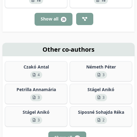
18
18
Show all
26
Other co-authors
Czakó Antal
Németh Péter
4
3
Petrilla Annamária
Stágel Anikó
3
3
Stágel Anikó
Siposné Sohajda Réka
3
2