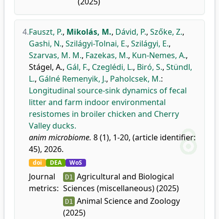
(2025)
4.
Fauszt, P.
,
Mikolás, M.
,
Dávid, P.
,
Szőke, Z.
,
Gashi, N.
,
Szilágyi-Tolnai, E.
,
Szilágyi, E.
,
Szarvas, M. M.
,
Fazekas, M.
,
Kun-Nemes, A.
,
Stágel, A.
,
Gál, F.
,
Czeglédi, L.
,
Biró, S.
,
Stündl,
L.
,
Gálné Remenyik, J.
,
Paholcsek, M.
:
Longitudinal source-sink dynamics of fecal
litter and farm indoor environmental
resistomes in broiler chicken and Cherry
Valley ducks.
anim microbiome.
8 (1), 1-20, (article identifier:
45), 2026.
doi
DEA
WoS
Journal
Agricultural and Biological
D1
metrics:
Sciences (miscellaneous) (2025)
Animal Science and Zoology
D1
(2025)