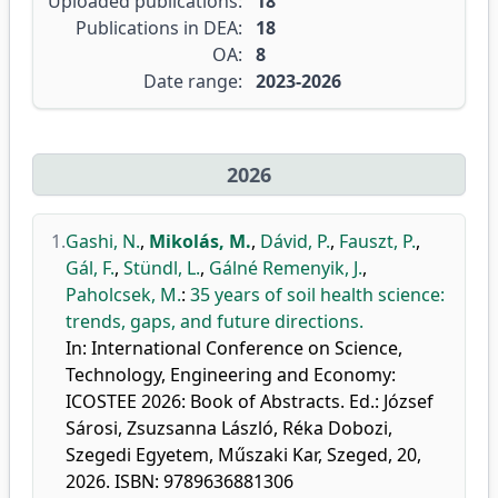
Uploaded publications:
18
Publications in DEA:
18
OA:
8
Date range:
2023-2026
2026
1.
Gashi, N.
,
Mikolás, M.
,
Dávid, P.
,
Fauszt, P.
,
Gál, F.
,
Stündl, L.
,
Gálné Remenyik, J.
,
Paholcsek, M.
:
35 years of soil health science:
trends, gaps, and future directions.
In: International Conference on Science,
Technology, Engineering and Economy:
ICOSTEE 2026: Book of Abstracts. Ed.: József
Sárosi, Zsuzsanna László, Réka Dobozi,
Szegedi Egyetem, Műszaki Kar, Szeged, 20,
2026. ISBN: 9789636881306