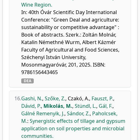
Wine Region.
In: 40th Óvár Scientific Day International
Conference: "Green Deal and agriculture:
sustainability or competitive advantage" :
Book of abstracts. Szerk.: Zoltán Molnár,
Katalin Némethné Wurm, Albert Kázmér
Faculty of Agricultural and Food Sciences,
Széchenyi István University,
Mosonmagyaróvár, 201, 2025. ISBN:
9786156443465
DEA
16.
Gashi, N.
,
Szőke, Z.
,
Czakó, A.
,
Fauszt, P.
,
Dávid, P.
,
Mikolás, M.
,
Stündl, L.
,
Gál, F.
,
Gálné Remenyik, J.
,
Sándor, Z.
,
Paholcsek,
M.
:
Synergistic effects of tillage and gypsum
application on soil properties and microbial
communities.