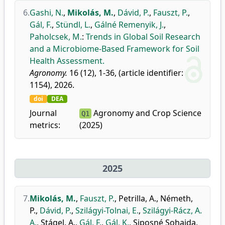
6.
Gashi, N.
,
Mikolás, M.
,
Dávid, P.
,
Fauszt, P.
,
Gál, F.
,
Stündl, L.
,
Gálné Remenyik, J.
,
Paholcsek, M.
:
Trends in Global Soil Research
and a Microbiome-Based Framework for Soil
Health Assessment.
Agronomy.
16 (12), 1-36, (article identifier:
1154), 2026.
doi
DEA
Journal
Agronomy and Crop Science
Q1
metrics:
(2025)
2025
7.
Mikolás, M.
,
Fauszt, P.
,
Petrilla, A.
,
Németh,
P.
,
Dávid, P.
,
Szilágyi-Tolnai, E.
,
Szilágyi-Rácz, A.
A.
,
Stágel, A.
,
Gál, F.
,
Gál, K.
,
Siposné Sohajda,