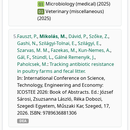
Microbiology (medical) (2025)
Q1
Veterinary (miscellaneous)
D1
(2025)
5.
Fauszt, P.
,
Mikolás, M.
,
Dávid, P.
,
Szőke, Z.
,
Gashi, N.
,
Szilágyi-Tolnai, E.
,
Szilágyi, E.
,
Szarvas, M. M.
,
Fazekas, M.
,
Kun-Nemes, A.
,
Gál, F.
,
Stündl, L.
,
Gálné Remenyik, J.
,
Paholcsek, M.
:
Tracking antibiotic resistance
in poultry farms and fecal litter.
In: International Conference on Science,
Technology, Engineering and Economy:
ICOSTEE 2026: Book of Abstracts. Ed.: József
Sárosi, Zsuzsanna László, Réka Dobozi,
Szegedi Egyetem, Műszaki Kar, Szeged, 17,
2026. ISBN: 9789636881306
DEA