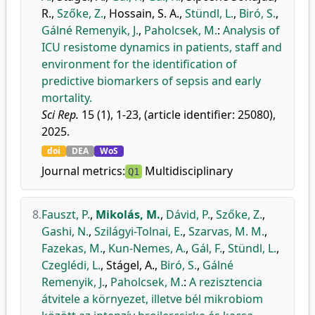
R.
,
Szőke, Z.
,
Hossain, S. A.
,
Stündl, L.
,
Biró, S.
,
Gálné Remenyik, J.
,
Paholcsek, M.
:
Analysis of
ICU resistome dynamics in patients, staff and
environment for the identification of
predictive biomarkers of sepsis and early
mortality.
Sci Rep.
15 (1), 1-23, (article identifier: 25080),
2025.
doi
DEA
WoS
Journal metrics:
Multidisciplinary
Q1
8.
Fauszt, P.
,
Mikolás, M.
,
Dávid, P.
,
Szőke, Z.
,
Gashi, N.
,
Szilágyi-Tolnai, E.
,
Szarvas, M. M.
,
Fazekas, M.
,
Kun-Nemes, A.
,
Gál, F.
,
Stündl, L.
,
Czeglédi, L.
,
Stágel, A.
,
Biró, S.
,
Gálné
Remenyik, J.
,
Paholcsek, M.
:
A rezisztencia
átvitele a környezet, illetve bél mikrobiom