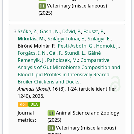
Veterinary (miscellaneous)
D1
(2025)
3.
Szőke, Z.
,
Gashi, N.
,
Dávid, P.
,
Fauszt, P.
,
Mikolás, M.
,
Szilágyi-Tolnai, E.
,
Szilágyi, E.
,
Bíróné Molnár, P.
,
Pesti-Asbóth, G.
,
Homoki, J.
,
Forgács, I. N.
,
Gál, F.
,
Stündl, L.
,
Gálné
Remenyik, J.
,
Paholcsek, M.
:
Comparative
Analysis of Gut Microbiome Composition and
Blood Lipid Profiles in Intensively Reared
Broiler Chickens and Ducks.
Animals (Basel).
16 (8), 1-24, (article identifier:
1240), 2026.
doi
DEA
Journal
Animal Science and Zoology
Q1
metrics:
(2025)
Veterinary (miscellaneous)
D1