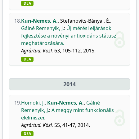
DEA
18.
Kun-Nemes, A.
,
Stefanovits-Bányai, É.
,
Gálné Remenyik, J.
:
Új mérési eljárások
fejlesztése a növényi antioxidáns státusz
meghatározására.
Agrártud. Közl.
63, 105-112, 2015.
DEA
2014
19.
Homoki, J.
,
Kun-Nemes, A.
,
Gálné
Remenyik, J.
:
A meggy mint funkcionális
élelmiszer.
Agrártud. Közl.
55, 41-47, 2014.
DEA