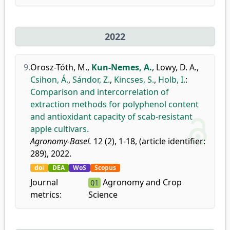
2022
9.
Orosz-Tóth, M.
,
Kun-Nemes, A.
,
Lowy, D. A.
,
Csihon, Á.
,
Sándor, Z.
,
Kincses, S.
,
Holb, I.
:
Comparison and intercorrelation of
extraction methods for polyphenol content
and antioxidant capacity of scab-resistant
apple cultivars.
Agronomy-Basel.
12 (2), 1-18, (article identifier:
289), 2022.
doi
DEA
WoS
Scopus
Journal
Agronomy and Crop
Q1
metrics:
Science