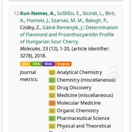
12.
Kun-Nemes, A.
,
Szőllősi, E.
,
Stündl, L.
,
Biró,
A.
,
Homoki, J.
,
Szarvas, M. M.
,
Balogh, P.
,
Cziáky, Z.
,
Gálné Remenyik, J.
:
Determination
of Flavonoid and Proanthocyanidin Profile
of Hungarian Sour Cherry.
Molecules.
23 (12), 1-20, (article identifier:
3278), 2018.
doi
DEA
WoS
Scopus
Journal
Analytical Chemistry
Q2
metrics:
Chemistry (miscellaneous)
Q1
Drug Discovery
Q2
Medicine (miscellaneous)
Q2
Molecular Medicine
Q3
Organic Chemistry
Q2
Pharmaceutical Science
Q1
Physical and Theoretical
Q2