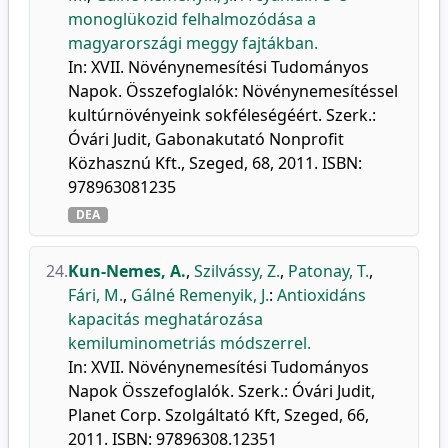
monoglükozid felhalmozódása a
magyarországi meggy fajtákban.
In: XVII. Növénynemesítési Tudományos
Napok. Összefoglalók: Növénynemesítéssel
kultúrnövényeink sokféleségéért. Szerk.:
Óvári Judit, Gabonakutató Nonprofit
Közhasznú Kft., Szeged, 68, 2011. ISBN:
978963081235
DEA
24.
Kun-Nemes, A.
,
Szilvássy, Z.
,
Patonay, T.
,
Fári, M.
,
Gálné Remenyik, J.
:
Antioxidáns
kapacitás meghatározása
kemiluminometriás módszerrel.
In: XVII. Növénynemesítési Tudományos
Napok Összefoglalók. Szerk.: Óvári Judit,
Planet Corp. Szolgáltató Kft, Szeged, 66,
2011. ISBN: 97896308.12351