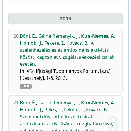
2013
20.
Bódi, É.
,
Gálné Remenyik, J.
,
Kun-Nemes, A.
,
Homoki, J.
,
Fekete, I.
,
Kovács, B.
:
A
szelénkezelés és az antioxidáns aktivitás
közötti kapcsolat vizsgálata étkezési csírák
esetén.
In: XIX. Ifjúsági Tudományos Fórum, [s.n.],
[Keszthely], 1-6, 2013.
DEA
21.
Bódi, É.
,
Gálné Remenyik, J.
,
Kun-Nemes, A.
,
Homoki, J.
,
Peles, F.
,
Fekete, I.
,
Kovács, B.
:
Szelénnel dúsított étkezési csírák
antioxidáns aktivitásának meghatározása,
valamint mikrobiológiai vizsgálatuk.