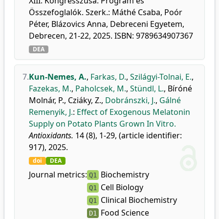
XIII. Kongresszusa: Program és
Összefoglalók. Szerk.: Máthé Csaba, Poór
Péter, Blázovics Anna, Debreceni Egyetem,
Debrecen, 21-22, 2025. ISBN: 9789634907367
DEA
7.
Kun-Nemes, A.
,
Farkas, D.
,
Szilágyi-Tolnai, E.
,
Fazekas, M.
,
Paholcsek, M.
,
Stündl, L.
,
Bíróné
Molnár, P.
,
Cziáky, Z.
,
Dobránszki, J.
,
Gálné
Remenyik, J.
:
Effect of Exogenous Melatonin
Supply on Potato Plants Grown In Vitro.
Antioxidants.
14 (8), 1-29, (article identifier:
917), 2025.
doi
DEA
Journal metrics:
Biochemistry
Q1
Cell Biology
Q1
Clinical Biochemistry
Q1
Food Science
D1