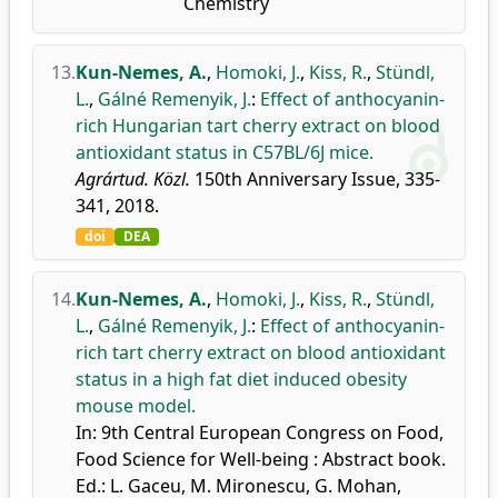
Chemistry
13.
Kun-Nemes, A.
,
Homoki, J.
,
Kiss, R.
,
Stündl,
L.
,
Gálné Remenyik, J.
:
Effect of anthocyanin-
rich Hungarian tart cherry extract on blood
antioxidant status in C57BL/6J mice.
Agrártud. Közl.
150th Anniversary Issue, 335-
341, 2018.
doi
DEA
14.
Kun-Nemes, A.
,
Homoki, J.
,
Kiss, R.
,
Stündl,
L.
,
Gálné Remenyik, J.
:
Effect of anthocyanin-
rich tart cherry extract on blood antioxidant
status in a high fat diet induced obesity
mouse model.
In: 9th Central European Congress on Food,
Food Science for Well-being : Abstract book.
Ed.: L. Gaceu, M. Mironescu, G. Mohan,