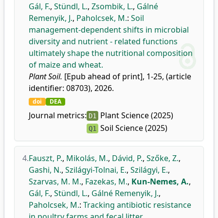
Gál, F.
,
Stündl, L.
,
Zsombik, L.
,
Gálné
Remenyik, J.
,
Paholcsek, M.
:
Soil
management-dependent shifts in microbial
diversity and nutrient - related functions
ultimately shape the nutritional composition
of maize and wheat.
Plant Soil.
[Epub ahead of print], 1-25, (article
identifier: 08703), 2026.
doi
DEA
Journal metrics:
Plant Science (2025)
D1
Soil Science (2025)
Q1
4.
Fauszt, P.
,
Mikolás, M.
,
Dávid, P.
,
Szőke, Z.
,
Gashi, N.
,
Szilágyi-Tolnai, E.
,
Szilágyi, E.
,
Szarvas, M. M.
,
Fazekas, M.
,
Kun-Nemes, A.
,
Gál, F.
,
Stündl, L.
,
Gálné Remenyik, J.
,
Paholcsek, M.
:
Tracking antibiotic resistance
in poultry farms and fecal litter.