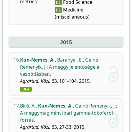
metrics:
Food Science
D1
Medicine
D1
(miscellaneous)
2015
16.
Kun-Nemes, A.
,
Baranyai, E.
,
Gálné
Remenyik, J.
:
A meggy jelentősége a
vaspótlásban.
Agrártud. Közl.
63, 101-104, 2015.
DEA
17.
Biró, A.
,
Kun-Nemes, A.
,
Gálné Remenyik, J.
:
A meggymag mint ipari gamma-tokoferol
forrás.
Agrártud. Közl.
63, 27-33, 2015.