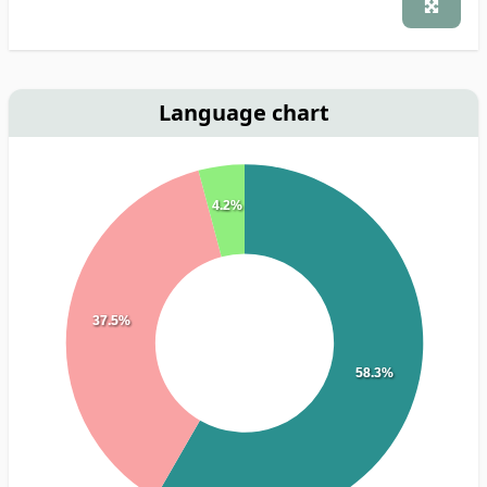
Language chart
4.2%
37.5%
58.3%