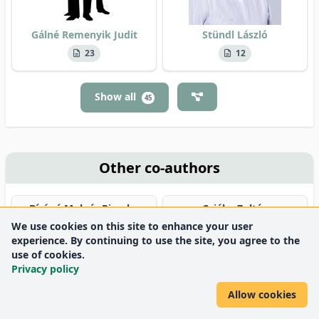
Gálné Remenyik Judit
Stündl László
23
12
Show all
45
Other co-authors
Bíróné Molnár Piroska
Cziáky Zoltán
We use cookies on this site to enhance your user
5
4
experience. By continuing to use the site, you agree to the
use of cookies.
Stágel Anikó
Al-Asri, Jamil
Privacy policy
2
1
Allow cookies
Babinszky László
Farkas Dóra