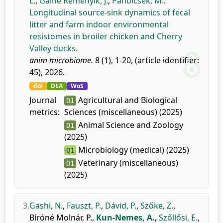
L.
,
Gálné Remenyik, J.
,
Paholcsek, M.
:
Longitudinal source-sink dynamics of fecal
litter and farm indoor environmental
resistomes in broiler chicken and Cherry
Valley ducks.
anim microbiome.
8 (1), 1-20, (article identifier:
45), 2026.
doi
DEA
WoS
Journal
Agricultural and Biological
D1
metrics:
Sciences (miscellaneous) (2025)
Animal Science and Zoology
D1
(2025)
Microbiology (medical) (2025)
Q1
Veterinary (miscellaneous)
D1
(2025)
3.
Gashi, N.
,
Fauszt, P.
,
Dávid, P.
,
Szőke, Z.
,
Bíróné Molnár, P.
,
Kun-Nemes, A.
,
Szőllősi, E.
,