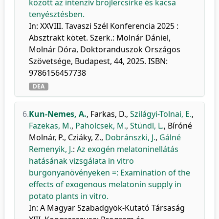
között az intenzív brojlercsirke és kacsa
tenyésztésben.
In: XXVIII. Tavaszi Szél Konferencia 2025 :
Absztrakt kötet. Szerk.: Molnár Dániel,
Molnár Dóra, Doktoranduszok Országos
Szövetsége, Budapest, 44, 2025. ISBN:
9786156457738
DEA
6.
Kun-Nemes, A.
,
Farkas, D.
,
Szilágyi-Tolnai, E.
,
Fazekas, M.
,
Paholcsek, M.
,
Stündl, L.
,
Bíróné
Molnár, P.
,
Cziáky, Z.
,
Dobránszki, J.
,
Gálné
Remenyik, J.
:
Az exogén melatoninellátás
hatásának vizsgálata in vitro
burgonyanövényeken =: Examination of the
effects of exogenous melatonin supply in
potato plants in vitro.
In: A Magyar Szabadgyök-Kutató Társaság