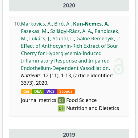
2020
10.
Markovics, A.
,
Biró, A.
,
Kun-Nemes, A.
,
Fazekas, M.
,
Szilágyi-Rácz, A. A.
,
Paholcsek,
M.
,
Lukács, J.
,
Stündl, L.
,
Gálné Remenyik, J.
:
Effect of Anthocyanin-Rich Extract of Sour
Cherry for Hyperglycemia-Induced
Inflammatory Response and Impaired
Endothelium-Dependent Vasodilation.
Nutrients.
12 (11), 1-13, (article identifier:
3373), 2020.
doi
DEA
WoS
Scopus
Journal metrics:
Food Science
D1
Nutrition and Dietetics
Q1
2019