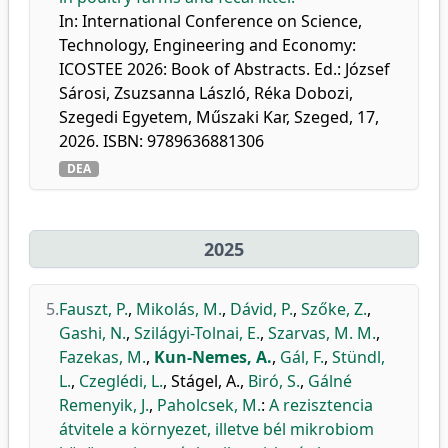
In: International Conference on Science,
Technology, Engineering and Economy:
ICOSTEE 2026: Book of Abstracts. Ed.: József
Sárosi, Zsuzsanna László, Réka Dobozi,
Szegedi Egyetem, Műszaki Kar, Szeged, 17,
2026. ISBN: 9789636881306
DEA
2025
5.
Fauszt, P.
,
Mikolás, M.
,
Dávid, P.
,
Szőke, Z.
,
Gashi, N.
,
Szilágyi-Tolnai, E.
,
Szarvas, M. M.
,
Fazekas, M.
,
Kun-Nemes, A.
,
Gál, F.
,
Stündl,
L.
,
Czeglédi, L.
,
Stágel, A.
,
Biró, S.
,
Gálné
Remenyik, J.
,
Paholcsek, M.
:
A rezisztencia
átvitele a környezet, illetve bél mikrobiom