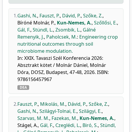
1.
Gashi, N.
,
Fauszt, P.
,
Dávid, P.
,
Szőke, Z.
,
Bíróné Molnár, P.
,
Kun-Nemes, A.
,
Szőllősi, E.
,
Gál, F.
,
Stündl, L.
,
Zsombik, L.
,
Gálné
Remenyik, J.
,
Paholcsek, M.
:
Engineering crop
nutritional outcomes through soil
microbiome modulation.
In: XXIX. Tavaszi Szél Konferencia 2026:
Absztrakt kötet / Molnár Dániel, Molnár
Dóra, DOSZ, Budapest, 47-48, 2026. ISBN:
9786156457967
DEA
2.
Fauszt, P.
,
Mikolás, M.
,
Dávid, P.
,
Szőke, Z.
,
Gashi, N.
,
Szilágyi-Tolnai, E.
,
Szilágyi, E.
,
Szarvas, M. M.
,
Fazekas, M.
,
Kun-Nemes, A.
,
Stágel, A.
,
Gál, F.
,
Czeglédi, L.
,
Biró, S.
,
Stündl,