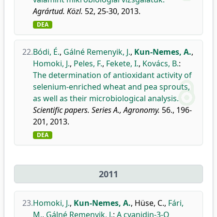
Agrártud. Közl.
52, 25-30, 2013.
DEA
22.
Bódi, É.
,
Gálné Remenyik, J.
,
Kun-Nemes, A.
,
Homoki, J.
,
Peles, F.
,
Fekete, I.
,
Kovács, B.
:
The determination of antioxidant activity of
selenium-enriched wheat and pea sprouts,
as well as their microbiological analysis.
Scientific papers. Series A., Agronomy.
56., 196-
201, 2013.
DEA
2011
23.
Homoki, J.
,
Kun-Nemes, A.
,
Hüse, C.
,
Fári,
M.
,
Gálné Remenyik, J.
:
A cyanidin-3-O