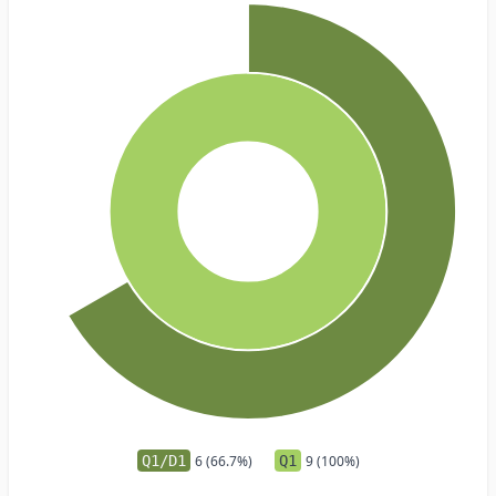
Q1/D1
6 (66.7%)
Q1
9 (100%)