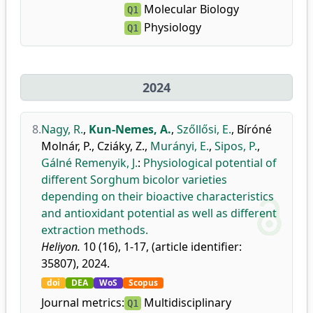
Molecular Biology
Q1
Physiology
Q1
2024
8.
Nagy, R.
,
Kun-Nemes, A.
,
Szőllősi, E.
,
Bíróné
Molnár, P.
,
Cziáky, Z.
,
Murányi, E.
,
Sipos, P.
,
Gálné Remenyik, J.
:
Physiological potential of
different Sorghum bicolor varieties
depending on their bioactive characteristics
and antioxidant potential as well as different
extraction methods.
Heliyon.
10 (16), 1-17, (article identifier:
35807), 2024.
doi
DEA
WoS
Scopus
Journal metrics:
Multidisciplinary
Q1