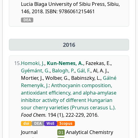
Lucia Blaga University of Sibiu Press, Sibiu,
146, 2018. ISBN: 9786061215461
DEA
2016
15.
Homoki, J.
,
Kun-Nemes, A.
,
Fazekas, E.
,
Gyémánt, G.
,
Balogh, P.
,
Gál, F.
,
Al, A. J.
,
Mortier, J.
,
Wolber, G.
,
Babinszky, L.
,
Gálné
Remenyik, J.
:
Anthocyanin composition,
antioxidant efficiency, and alpha-amylase
inhibitor activity of different Hungarian
sour cherry varieties (Prunus cerasus L.).
Food Chem.
194 (1), 222-229, 2016.
doi
DEA
WoS
Scopus
Journal
Analytical Chemistry
D1