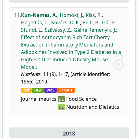
11.
Kun-Nemes, A.
,
Homoki, J.
,
Kiss, R.
,
Hegedűs, C.
,
Kovács, D. K.
,
Peitl, B.
,
Gál, F.
,
Stündl, L.
,
Szilvássy, Z.
,
Gálné Remenyik, J.
:
Effect of Anthocyanin-Rich Tart Cherry
Extract on Inflammatory Mediators and
Adipokines Involved in Type 2 Diabetes in a
High Fat Diet Induced Obesity Mouse
Model.
Nutrients.
11 (9), 1-17, (article identifier:
1966), 2019.
doi
DEA
WoS
Scopus
Journal metrics:
Food Science
D1
Nutrition and Dietetics
Q1
2018