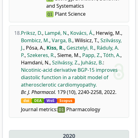
and Systematics
Plant Science
Q1
18.
Priksz, D.
,
Lampé, N.
,
Kovács, Á.
,
Herwig, M.
,
Bombicz, M.
,
Varga, B.
,
Wilisicz, T.
,
Szilvássy,
J.
,
Pósa, A.
,
Kiss, R.
,
Gesztelyi, R.
,
Ráduly, A.
P.
,
Szekeres, R.
,
Sieme, M.
,
Papp, Z.
,
Tóth, A.
,
Hamdani, N.
,
Szilvássy, Z.
,
Juhász, B.
:
Nicotinic-acid derivative BGP-15 improves
diastolic function in a rabbit model of
atherosclerotic cardiomyopathy.
Br. J. Pharmacol.
179 (10), 2240-2258, 2022.
doi
DEA
WoS
Scopus
Journal metrics:
Pharmacology
D1
2020