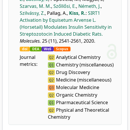
Szarvas, M. M.
,
Szőllősi, E.
,
Németh, J.
,
Szilvássy, Z.
,
Pallag, A.
,
Kiss, R.
:
SIRT1
Activation by Equisetum Arvense L.
(Horsetail) Modulates Insulin Sensitivity in
Streptozotocin Induced Diabetic Rats.
Molecules.
25 (11), 2541-2561, 2020.
doi
DEA
WoS
Scopus
Journal
Analytical Chemistry
Q2
metrics:
Chemistry (miscellaneous)
Q1
Drug Discovery
Q2
Medicine (miscellaneous)
Q2
Molecular Medicine
Q3
Organic Chemistry
Q2
Pharmaceutical Science
Q1
Physical and Theoretical
Q2
Chemistry