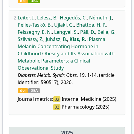
doi
DEA
2.
Leiter, I.
,
Lelesz, B.
,
Hegedűs, C.
,
Németh, J.
,
Pelles-Taskó, B.
,
Ujlaki, G.
,
Bhattoa, H. P.
,
Felszeghy, E. N.
,
Lengyel, S.
,
Páll, D.
,
Balla, G.
,
Szilvássy, Z.
,
Juhász, B.
,
Kiss, R.
:
Plasma
Melanin-Concentrating Hormone in
Childhood Obesity and Its Association with
Metabolic Parameters: a Clinical
Observational Study.
Diabetes Metab. Syndr. Obes.
19, 1-14, (article
identifier: 590517), 2026.
doi
DEA
Journal metrics:
Internal Medicine (2025)
Q2
Pharmacology (2025)
Q2
2025