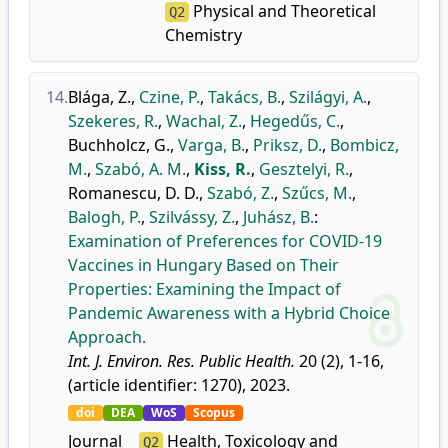
Physical and Theoretical
Q2
Chemistry
14.
Blága, Z.
,
Czine, P.
,
Takács, B.
,
Szilágyi, A.
,
Szekeres, R.
,
Wachal, Z.
,
Hegedűs, C.
,
Buchholcz, G.
,
Varga, B.
,
Priksz, D.
,
Bombicz,
M.
,
Szabó, A. M.
,
Kiss, R.
,
Gesztelyi, R.
,
Romanescu, D. D.
,
Szabó, Z.
,
Szűcs, M.
,
Balogh, P.
,
Szilvássy, Z.
,
Juhász, B.
:
Examination of Preferences for COVID-19
Vaccines in Hungary Based on Their
Properties: Examining the Impact of
Pandemic Awareness with a Hybrid Choice
Approach.
Int. J. Environ. Res. Public Health.
20 (2), 1-16,
(article identifier: 1270), 2023.
doi
DEA
WoS
Scopus
Journal
Health, Toxicology and
Q2