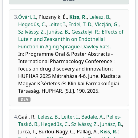
3.
Óvári, I.
,
Pluzsnyik, É.
,
Kiss, R.
,
Lelesz, B.
,
Hegedűs, C.
,
Leiter, I.
,
Erdei, T. D.
,
Viczján, G.
,
Szilvássy, Z.
,
Juhász, B.
,
Gesztelyi, R.
:
Effects of
Lutein and Zeaxanthin on Endothelial
Function in Aging Sprague-Dawley Rats.
In: Programme Oral & Poster Abstracts -
International Pharmacology Conference :
focus on drug discovery and innovation :
HUPHAR 2025 Mátraháza 4-6, June. Kiadta: a
Magyar Kísérletes és Klinikai Farmakológiai
Társaság, HUPHAR, [S.l.], 190, 2025.
DEA
4.
Gaál, R.
,
Lelesz, B.
,
Leiter, I.
,
Badale, A.
,
Pelles-
Taskó, B.
,
Hegedűs, C.
,
Szilvássy, Z.
,
Juhász, B.
,
Jurca, T.
,
Burlou-Nagy, C.
,
Pallag, A.
,
Kiss, R.
: