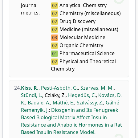
Journal
Analytical Chemistry
Q2
metrics:
Chemistry (miscellaneous)
Q2
Drug Discovery
Q2
Medicine (miscellaneous)
Q2
Molecular Medicine
Q3
Organic Chemistry
Q2
Pharmaceutical Science
Q1
Physical and Theoretical
Q2
Chemistry
24.
Kiss, R.
,
Pesti-Asbóth, G.
,
Szarvas, M. M.
,
Stündl, L.
,
Cziáky, Z.
,
Hegedűs, C.
,
Kovács, D.
K.
,
Badale, A.
,
Máthé, E.
,
Szilvássy, Z.
,
Gálné
Remenyik, J.
:
Diosgenin and Its Fenugreek
Based Biological Matrix Affect Insulin
Resistance and Anabolic Hormones in a Rat
Based Insulin Resistance Model.