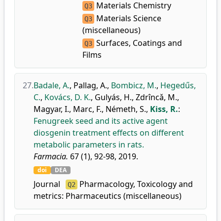
Materials Chemistry
Q3
Materials Science
Q3
(miscellaneous)
Surfaces, Coatings and
Q3
Films
27.
Badale, A.
,
Pallag, A.
,
Bombicz, M.
,
Hegedűs,
C.
,
Kovács, D. K.
,
Gulyás, H.
,
Zdrîncǎ, M.
,
Magyar, I.
,
Marc, F.
,
Németh, S.
,
Kiss, R.
:
Fenugreek seed and its active agent
diosgenin treatment effects on different
metabolic parameters in rats.
Farmacia.
67 (1), 92-98, 2019.
doi
DEA
Journal
Pharmacology, Toxicology and
Q2
metrics:
Pharmaceutics (miscellaneous)