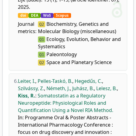
2025.
doi
DEA
WoS
Scopus
Journal
Biochemistry, Genetics and
Q2
metrics:
Molecular Biology (miscellaneous)
Ecology, Evolution, Behavior and
Q1
Systematics
Paleontology
Q1
Space and Planetary Science
Q2
6.
Leiter, I.
,
Pelles-Taskó, B.
,
Hegedűs, C.
,
Szilvássy, Z.
,
Németh, J.
,
Juhász, B.
,
Lelesz, B.
,
Kiss, R.
:
Somatostatin as a Regulatory
Neuropeptide: Physiological Roles and
Quantification Using a Novel RIA Method.
In: Programme Oral & Poster Abstracts -
International Pharmacology Conference :
focus on drug discovery and innovation :