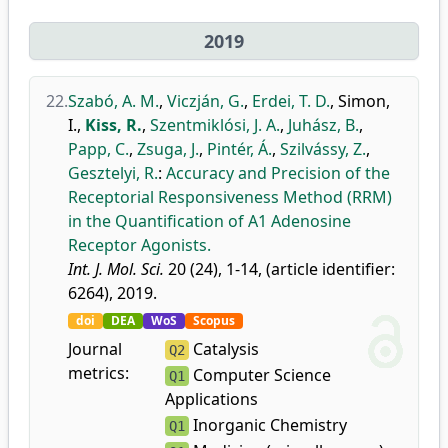
2019
22.
Szabó, A. M.
,
Viczján, G.
,
Erdei, T. D.
,
Simon,
I.
,
Kiss, R.
,
Szentmiklósi, J. A.
,
Juhász, B.
,
Papp, C.
,
Zsuga, J.
,
Pintér, Á.
,
Szilvássy, Z.
,
Gesztelyi, R.
:
Accuracy and Precision of the
Receptorial Responsiveness Method (RRM)
in the Quantification of A1 Adenosine
Receptor Agonists.
Int. J. Mol. Sci.
20 (24), 1-14, (article identifier:
6264), 2019.
doi
DEA
WoS
Scopus
Journal
Catalysis
Q2
metrics:
Computer Science
Q1
Applications
Inorganic Chemistry
Q1