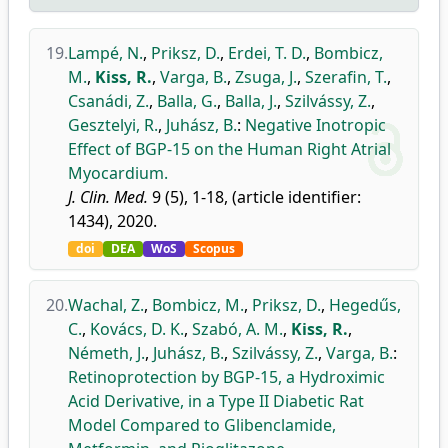
19.
Lampé, N.
,
Priksz, D.
,
Erdei, T. D.
,
Bombicz,
M.
,
Kiss, R.
,
Varga, B.
,
Zsuga, J.
,
Szerafin, T.
,
Csanádi, Z.
,
Balla, G.
,
Balla, J.
,
Szilvássy, Z.
,
Gesztelyi, R.
,
Juhász, B.
:
Negative Inotropic
Effect of BGP-15 on the Human Right Atrial
Myocardium.
J. Clin. Med.
9 (5), 1-18, (article identifier:
1434), 2020.
doi
DEA
WoS
Scopus
20.
Wachal, Z.
,
Bombicz, M.
,
Priksz, D.
,
Hegedűs,
C.
,
Kovács, D. K.
,
Szabó, A. M.
,
Kiss, R.
,
Németh, J.
,
Juhász, B.
,
Szilvássy, Z.
,
Varga, B.
:
Retinoprotection by BGP-15, a Hydroximic
Acid Derivative, in a Type II Diabetic Rat
Model Compared to Glibenclamide,