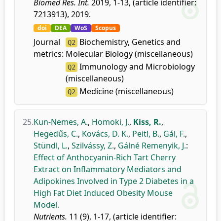
Biomed Res. Int.
2019, 1-13, (article identifier:
7213913), 2019.
doi
DEA
WoS
Scopus
Journal
Biochemistry, Genetics and
Q2
metrics:
Molecular Biology (miscellaneous)
Immunology and Microbiology
Q2
(miscellaneous)
Medicine (miscellaneous)
Q2
25.
Kun-Nemes, A.
,
Homoki, J.
,
Kiss, R.
,
Hegedűs, C.
,
Kovács, D. K.
,
Peitl, B.
,
Gál, F.
,
Stündl, L.
,
Szilvássy, Z.
,
Gálné Remenyik, J.
:
Effect of Anthocyanin-Rich Tart Cherry
Extract on Inflammatory Mediators and
Adipokines Involved in Type 2 Diabetes in a
High Fat Diet Induced Obesity Mouse
Model.
Nutrients.
11 (9), 1-17, (article identifier: