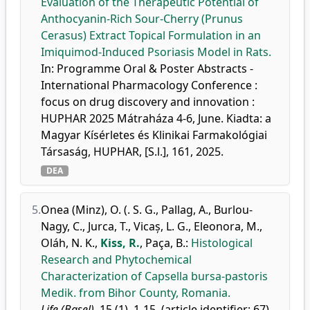
Evaluation of the Therapeutic Potential of
Anthocyanin-Rich Sour-Cherry (Prunus
Cerasus) Extract Topical Formulation in an
Imiquimod-Induced Psoriasis Model in Rats.
In: Programme Oral & Poster Abstracts -
International Pharmacology Conference :
focus on drug discovery and innovation :
HUPHAR 2025 Mátraháza 4-6, June. Kiadta: a
Magyar Kísérletes és Klinikai Farmakológiai
Társaság, HUPHAR, [S.l.], 161, 2025.
DEA
5.
Onea (Minz), O. (. S. G.
,
Pallag, A.
,
Burlou-
Nagy, C.
,
Jurca, T.
,
Vicaș, L. G.
,
Eleonora, M.
,
Oláh, N. K.
,
Kiss, R.
,
Paça, B.
:
Histological
Research and Phytochemical
Characterization of Capsella bursa-pastoris
Medik. from Bihor County, Romania.
Life (Basel).
15 (1), 1-15, (article identifier: 67),