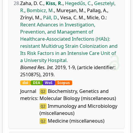
28.
Zaha, D. C.
,
Kiss, R.
,
Hegedűs, C.
,
Gesztelyi,
R.
,
Bombicz, M.
,
Mureşan, M.
,
Pallag, A.
,
Zrínyi, M.
,
Páll, D.
,
Vesa, C. M.
,
Micle, O.
:
Recent Advances in Investigation,
Prevention, and Management of
Healthcare-Associated Infections (HAIs):
resistant Multidrug Strain Colonization and
Its Risk Factors in an Intensive Care Unit of
a University Hospital.
Biomed Res. Int.
2019, 1-9, (article identifier:
2510875), 2019.
doi
DEA
WoS
Scopus
Journal
Biochemistry, Genetics and
Q2
metrics:
Molecular Biology (miscellaneous)
Immunology and Microbiology
Q2
(miscellaneous)
Medicine (miscellaneous)
Q2