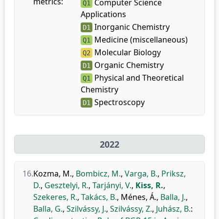
metrics:
Computer Science
Q1
Applications
Inorganic Chemistry
D1
Medicine (miscellaneous)
Q1
Molecular Biology
Q2
Organic Chemistry
D1
Physical and Theoretical
Q1
Chemistry
Spectroscopy
D1
2022
16.
Kozma, M.
,
Bombicz, M.
,
Varga, B.
,
Priksz,
D.
,
Gesztelyi, R.
,
Tarjányi, V.
,
Kiss, R.
,
Szekeres, R.
,
Takács, B.
,
Ménes, Á.
,
Balla, J.
,
Balla, G.
,
Szilvássy, J.
,
Szilvássy, Z.
,
Juhász, B.
: