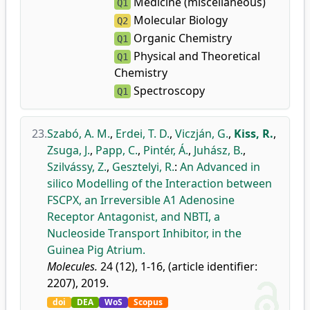
Medicine (miscellaneous)
Q1
Molecular Biology
Q2
Organic Chemistry
Q1
Physical and Theoretical
Q1
Chemistry
Spectroscopy
Q1
23.
Szabó, A. M.
,
Erdei, T. D.
,
Viczján, G.
,
Kiss, R.
,
Zsuga, J.
,
Papp, C.
,
Pintér, Á.
,
Juhász, B.
,
Szilvássy, Z.
,
Gesztelyi, R.
:
An Advanced in
silico Modelling of the Interaction between
FSCPX, an Irreversible A1 Adenosine
Receptor Antagonist, and NBTI, a
Nucleoside Transport Inhibitor, in the
Guinea Pig Atrium.
Molecules.
24 (12), 1-16, (article identifier:
2207), 2019.
doi
DEA
WoS
Scopus