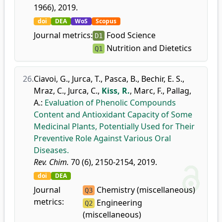
1966), 2019.
doi
DEA
WoS
Scopus
Journal metrics:
Food Science
D1
Nutrition and Dietetics
Q1
26.
Ciavoi, G.
,
Jurca, T.
,
Pasca, B.
,
Bechir, E. S.
,
Mraz, C.
,
Jurca, C.
,
Kiss, R.
,
Marc, F.
,
Pallag,
A.
:
Evaluation of Phenolic Compounds
Content and Antioxidant Capacity of Some
Medicinal Plants, Potentially Used for Their
Preventive Role Against Various Oral
Diseases.
Rev. Chim.
70 (6), 2150-2154, 2019.
doi
DEA
Journal
Chemistry (miscellaneous)
Q3
metrics:
Engineering
Q2
(miscellaneous)