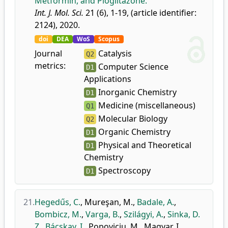
Metformin, and Pioglitazone.
Int. J. Mol. Sci.
21 (6), 1-19, (article identifier:
2124), 2020.
doi
DEA
WoS
Scopus
Journal
Catalysis
Q2
metrics:
Computer Science
D1
Applications
Inorganic Chemistry
D1
Medicine (miscellaneous)
Q1
Molecular Biology
Q2
Organic Chemistry
D1
Physical and Theoretical
D1
Chemistry
Spectroscopy
D1
21.
Hegedűs, C.
,
Mureşan, M.
,
Badale, A.
,
Bombicz, M.
,
Varga, B.
,
Szilágyi, A.
,
Sinka, D.
Z.
,
Bácskay, I.
,
Popoviciu, M.
,
Magyar, I.
,