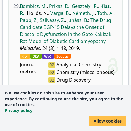
29.
Bombicz, M.
,
Priksz, D.
,
Gesztelyi, R.
,
Kiss,
R.
,
Hollós, N.
,
Varga, B.
,
Németh, J.
,
Tóth, A.
,
Papp, Z.
,
Szilvássy, Z.
,
Juhász, B.
:
The Drug
Candidate BGP-15 Delays the Onset of
Diastolic Dysfunction in the Goto-Kakizaki
Rat Model of Diabetic Cardiomyopathy.
Molecules.
24 (3), 1-18, 2019.
doi
DEA
WoS
Scopus
Journal
Analytical Chemistry
Q2
metrics:
Chemistry (miscellaneous)
Q2
Drug Discovery
Q2
Medicine (miscellaneous)
Q2
We use cookies on this site to enhance your user
Molecular Medicine
Q3
experience. By continuing to use the site, you agree to the
Organic Chemistry
Q2
use of cookies.
Pharmaceutical Science
Privacy policy
Q1
Physical and Theoretical
Q2
Allow cookies
Chemistry