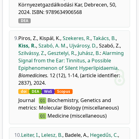
Környezetgazdálkodási Kar, Debrecen, 50,
2024. ISBN: 9789634906568
DEA
9.
Piros, Z.
,
Kispál, K.
,
Szekeres, R.
,
Takács, B.
,
Kiss, R.
,
Szabó, A. M.
,
Ujvárosy, D.
,
Szabó, Z.
,
Szilvássy, Z.
,
Gesztelyi, R.
,
Juhász, B.
:
Alarming
Signal from the Ear: Tinnitus, a Possible
Epiphenomenon of Silent Hyperlipidaemia.
Biomedicines.
12 (12), 1-14, (article identifier:
2837), 2024.
doi
DEA
WoS
Scopus
Journal
Biochemistry, Genetics and
Q1
metrics:
Molecular Biology (miscellaneous)
Medicine (miscellaneous)
Q1
10.
Leiter, I.
,
Lelesz, B.
,
Badele, A.
,
Hegedűs, C.
,