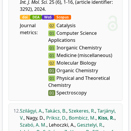
Int. J. Mol. Sci.
25 (6), 1-16, (article identifier:
3292), 2024.
doi
DEA
WoS
Scopus
Journal
Catalysis
Q2
metrics:
Computer Science
Q1
Applications
Inorganic Chemistry
Q1
Medicine (miscellaneous)
Q1
Molecular Biology
Q2
Organic Chemistry
D1
Physical and Theoretical
Q1
Chemistry
Spectroscopy
D1
12.
Szilágyi, A.
,
Takács, B.
,
Szekeres, R.
,
Tarjányi,
V.
,
Nagy, D.
,
Priksz, D.
,
Bombicz, M.
,
Kiss, R.
,
Szabó, A. M.
,
Lehoczki, A.
,
Gesztelyi, R.
,