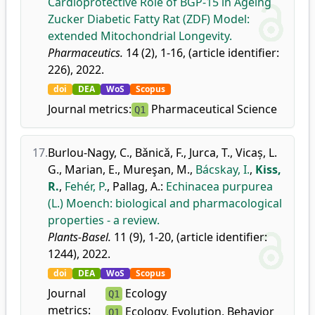
Cardioprotective Role of BGP-15 in Ageing
Zucker Diabetic Fatty Rat (ZDF) Model:
extended Mitochondrial Longevity.
Pharmaceutics.
14 (2), 1-16, (article identifier:
226), 2022.
doi
DEA
WoS
Scopus
Journal metrics:
Pharmaceutical Science
Q1
17.
Burlou-Nagy, C.
,
Bǎnicǎ, F.
,
Jurca, T.
,
Vicaș, L.
G.
,
Marian, E.
,
Mureşan, M.
,
Bácskay, I.
,
Kiss,
R.
,
Fehér, P.
,
Pallag, A.
:
Echinacea purpurea
(L.) Moench: biological and pharmacological
properties - a review.
Plants-Basel.
11 (9), 1-20, (article identifier:
1244), 2022.
doi
DEA
WoS
Scopus
Journal
Ecology
Q1
metrics:
Ecology, Evolution, Behavior
Q1