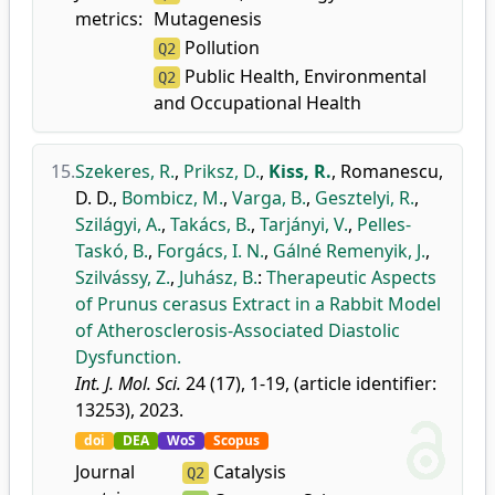
metrics:
Mutagenesis
Pollution
Q2
Public Health, Environmental
Q2
and Occupational Health
15.
Szekeres, R.
,
Priksz, D.
,
Kiss, R.
,
Romanescu,
D. D.
,
Bombicz, M.
,
Varga, B.
,
Gesztelyi, R.
,
Szilágyi, A.
,
Takács, B.
,
Tarjányi, V.
,
Pelles-
Taskó, B.
,
Forgács, I. N.
,
Gálné Remenyik, J.
,
Szilvássy, Z.
,
Juhász, B.
:
Therapeutic Aspects
of Prunus cerasus Extract in a Rabbit Model
of Atherosclerosis-Associated Diastolic
Dysfunction.
Int. J. Mol. Sci.
24 (17), 1-19, (article identifier:
13253), 2023.
doi
DEA
WoS
Scopus
Journal
Catalysis
Q2