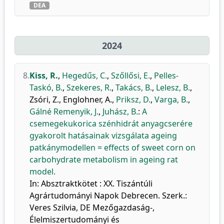
DEA
2024
8.
Kiss, R.
,
Hegedűs, C.
,
Szőllősi, E.
,
Pelles-
Taskó, B.
,
Szekeres, R.
,
Takács, B.
,
Lelesz, B.
,
Zsóri, Z.
,
Englohner, A.
,
Priksz, D.
,
Varga, B.
,
Gálné Remenyik, J.
,
Juhász, B.
:
A
csemegekukorica szénhidrát anyagcserére
gyakorolt hatásainak vizsgálata ageing
patkánymodellen = effects of sweet corn on
carbohydrate metabolism in ageing rat
model.
In: Absztraktkötet : XX. Tiszántúli
Agrártudományi Napok Debrecen. Szerk.:
Veres Szilvia, DE Mezőgazdaság-,
Élelmiszertudományi és