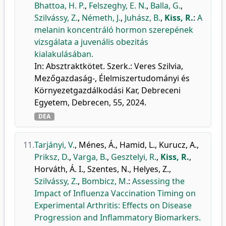
Bhattoa, H. P.
,
Felszeghy, E. N.
,
Balla, G.
,
Szilvássy, Z.
,
Németh, J.
,
Juhász, B.
,
Kiss, R.
:
A
melanin koncentráló hormon szerepének
vizsgálata a juvenális obezitás
kialakulásában.
In: Absztraktkötet. Szerk.: Veres Szilvia,
Mezőgazdaság-, Élelmiszertudományi és
Környezetgazdálkodási Kar, Debreceni
Egyetem, Debrecen, 55, 2024.
DEA
11.
Tarjányi, V.
,
Ménes, Á.
,
Hamid, L.
,
Kurucz, A.
,
Priksz, D.
,
Varga, B.
,
Gesztelyi, R.
,
Kiss, R.
,
Horváth, Á. I.
,
Szentes, N.
,
Helyes, Z.
,
Szilvássy, Z.
,
Bombicz, M.
:
Assessing the
Impact of Influenza Vaccination Timing on
Experimental Arthritis: Effects on Disease
Progression and Inflammatory Biomarkers.