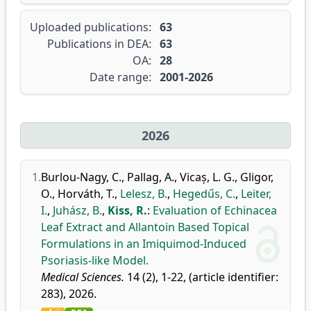
Uploaded publications:
63
Publications in DEA:
63
OA:
28
Date range:
2001-2026
2026
1.
Burlou-Nagy, C.
,
Pallag, A.
,
Vicaș, L. G.
,
Gligor,
O.
,
Horváth, T.
,
Lelesz, B.
,
Hegedűs, C.
,
Leiter,
I.
,
Juhász, B.
,
Kiss, R.
:
Evaluation of Echinacea
Leaf Extract and Allantoin Based Topical
Formulations in an Imiquimod-Induced
Psoriasis-like Model.
Medical Sciences.
14 (2), 1-22, (article identifier:
283), 2026.