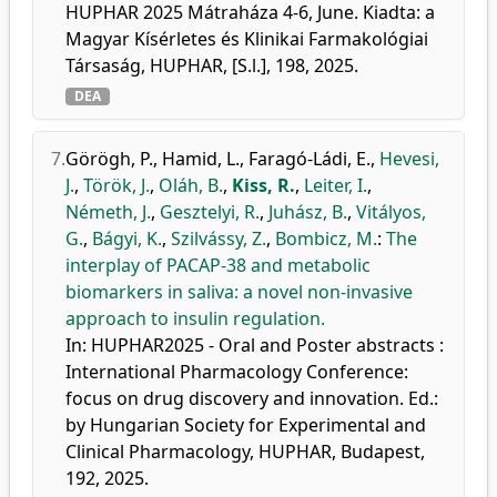
HUPHAR 2025 Mátraháza 4-6, June. Kiadta: a
Magyar Kísérletes és Klinikai Farmakológiai
Társaság, HUPHAR, [S.l.], 198, 2025.
DEA
7.
Görögh, P.
,
Hamid, L.
,
Faragó-Ládi, E.
,
Hevesi,
J.
,
Török, J.
,
Oláh, B.
,
Kiss, R.
,
Leiter, I.
,
Németh, J.
,
Gesztelyi, R.
,
Juhász, B.
,
Vitályos,
G.
,
Bágyi, K.
,
Szilvássy, Z.
,
Bombicz, M.
:
The
interplay of PACAP-38 and metabolic
biomarkers in saliva: a novel non-invasive
approach to insulin regulation.
In: HUPHAR2025 - Oral and Poster abstracts :
International Pharmacology Conference:
focus on drug discovery and innovation. Ed.:
by Hungarian Society for Experimental and
Clinical Pharmacology, HUPHAR, Budapest,
192, 2025.