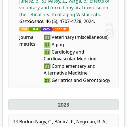
Juhász, B.
,
Szilvássy, Z.
,
Varga, B.
:
Effects of
voluntary and forced physical exercise on
the retinal health of aging Wistar rats.
GeroScience.
46 (5), 4707-4728, 2024.
doi
DEA
WoS
Scopus
Journal
Veterinary (miscellaneous)
D1
metrics:
Aging
Q1
Cardiology and
Q1
Cardiovascular Medicine
Complementary and
D1
Alternative Medicine
Geriatrics and Gerontology
Q1
2023
13.
Burlou-Nagy, C.
,
Bǎnicǎ, F.
,
Negrean, R. A.
,