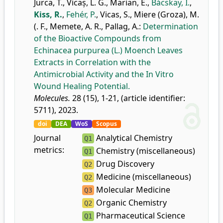
Jurca, T.
,
Vicaș, L. G.
,
Marian, E.
,
Bácskay, I.
,
Kiss, R.
,
Fehér, P.
,
Vicas, S.
,
Miere (Groza), M.
(. F.
,
Memete, A. R.
,
Pallag, A.
:
Determination
of the Bioactive Compounds from
Echinacea purpurea (L.) Moench Leaves
Extracts in Correlation with the
Antimicrobial Activity and the In Vitro
Wound Healing Potential.
Molecules.
28 (15), 1-21, (article identifier:
5711), 2023.
doi
DEA
WoS
Scopus
Journal
Analytical Chemistry
Q1
metrics:
Chemistry (miscellaneous)
Q1
Drug Discovery
Q2
Medicine (miscellaneous)
Q2
Molecular Medicine
Q3
Organic Chemistry
Q2
Pharmaceutical Science
Q1