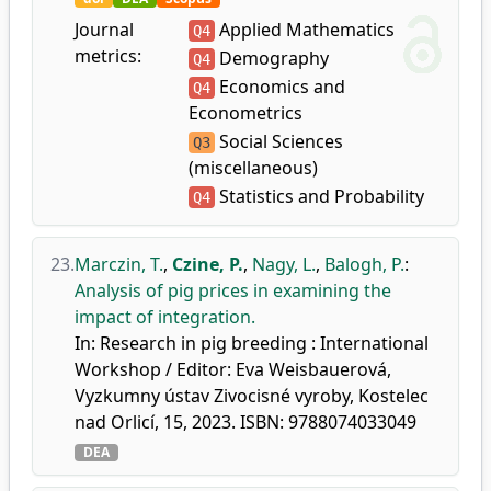
Journal
Applied Mathematics
Q4
metrics:
Demography
Q4
Economics and
Q4
Econometrics
Social Sciences
Q3
(miscellaneous)
Statistics and Probability
Q4
23.
Marczin, T.
,
Czine, P.
,
Nagy, L.
,
Balogh, P.
:
Analysis of pig prices in examining the
impact of integration.
In: Research in pig breeding : International
Workshop / Editor: Eva Weisbauerová,
Vyzkumny ústav Zivocisné vyroby, Kostelec
nad Orlicí, 15, 2023. ISBN: 9788074033049
DEA