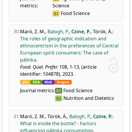
metrics:
Science
Food Science
Q2
30.
Maró, Z. M.
,
Balogh, P.
,
Czine, P.
,
Török, Á.
:
The roles of geographic indication and
ethnocentrism in the preferences of Central
European spirit consumers: The case of
pálinka.
Food. Qual. Prefer.
108, 1-13, (article
identifier: 104878), 2023.
doi
DEA
WoS
Scopus
Journal metrics:
Food Science
D1
Nutrition and Dietetics
Q1
31.
Maró, Z. M.
,
Török, Á.
,
Balogh, P.
,
Czine, P.
:
What is inside the bottle? - Factors
influencing pálinka consumption.