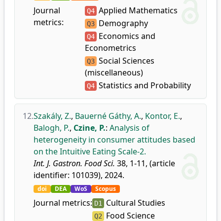
Journal
Applied Mathematics
Q4
metrics:
Demography
Q3
Economics and
Q4
Econometrics
Social Sciences
Q3
(miscellaneous)
Statistics and Probability
Q4
12.
Szakály, Z.
,
Bauerné Gáthy, A.
,
Kontor, E.
,
Balogh, P.
,
Czine, P.
:
Analysis of
heterogeneity in consumer attitudes based
on the Intuitive Eating Scale-2.
Int. J. Gastron. Food Sci.
38, 1-11, (article
identifier: 101039), 2024.
doi
DEA
WoS
Scopus
Journal metrics:
Cultural Studies
D1
Food Science
Q2