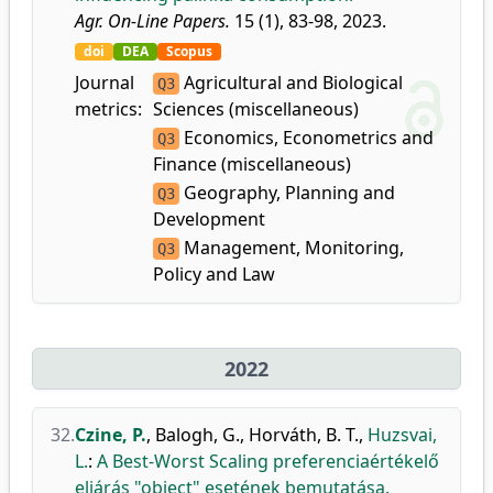
Agr. On-Line Papers.
15 (1), 83-98, 2023.
doi
DEA
Scopus
Journal
Agricultural and Biological
Q3
metrics:
Sciences (miscellaneous)
Economics, Econometrics and
Q3
Finance (miscellaneous)
Geography, Planning and
Q3
Development
Management, Monitoring,
Q3
Policy and Law
2022
32.
Czine, P.
,
Balogh, G.
,
Horváth, B. T.
,
Huzsvai,
L.
:
A Best-Worst Scaling preferenciaértékelő
eljárás "object" esetének bemutatása.