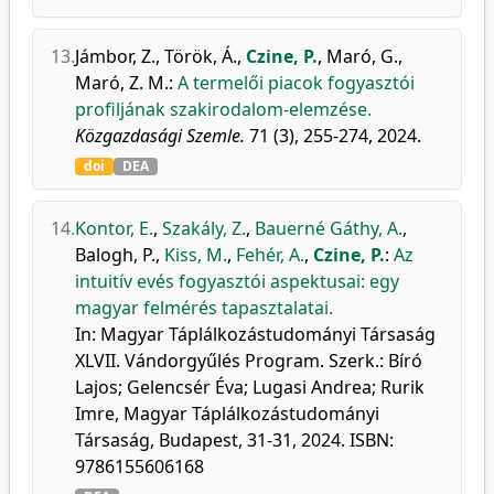
13.
Jámbor, Z.
,
Török, Á.
,
Czine, P.
,
Maró, G.
,
Maró, Z. M.
:
A termelői piacok fogyasztói
profiljának szakirodalom-elemzése.
Közgazdasági Szemle.
71 (3), 255-274, 2024.
doi
DEA
14.
Kontor, E.
,
Szakály, Z.
,
Bauerné Gáthy, A.
,
Balogh, P.
,
Kiss, M.
,
Fehér, A.
,
Czine, P.
:
Az
intuitív evés fogyasztói aspektusai: egy
magyar felmérés tapasztalatai.
In: Magyar Táplálkozástudományi Társaság
XLVII. Vándorgyűlés Program. Szerk.: Bíró
Lajos; Gelencsér Éva; Lugasi Andrea; Rurik
Imre, Magyar Táplálkozástudományi
Társaság, Budapest, 31-31, 2024. ISBN:
9786155606168