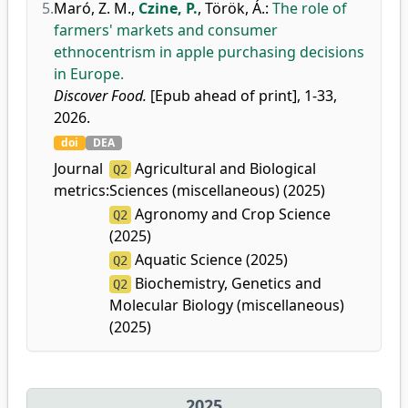
5.
Maró, Z. M.
,
Czine, P.
,
Török, Á.
:
The role of
farmers' markets and consumer
ethnocentrism in apple purchasing decisions
in Europe.
Discover Food.
[Epub ahead of print], 1-33,
2026.
doi
DEA
Journal
Agricultural and Biological
Q2
metrics:
Sciences (miscellaneous) (2025)
Agronomy and Crop Science
Q2
(2025)
Aquatic Science (2025)
Q2
Biochemistry, Genetics and
Q2
Molecular Biology (miscellaneous)
(2025)
2025