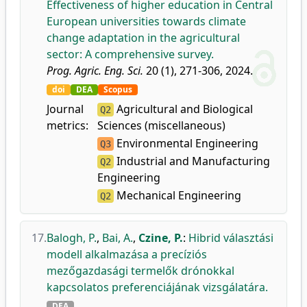
Effectiveness of higher education in Central
European universities towards climate
change adaptation in the agricultural
sector: A comprehensive survey.
Prog. Agric. Eng. Sci.
20 (1), 271-306, 2024.
doi
DEA
Scopus
Journal
Agricultural and Biological
Q2
metrics:
Sciences (miscellaneous)
Environmental Engineering
Q3
Industrial and Manufacturing
Q2
Engineering
Mechanical Engineering
Q2
17.
Balogh, P.
,
Bai, A.
,
Czine, P.
:
Hibrid választási
modell alkalmazása a precíziós
mezőgazdasági termelők drónokkal
kapcsolatos preferenciájának vizsgálatára.
DEA