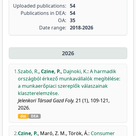
Uploaded publications:
54
Publications in DEA:
54
OA:
35
Date range:
2018-2026
2026
1.
Szabó, R.
,
Czine, P.
,
Dajnoki, K.
:
A harmadik
országból érkező munkavállalók megítélése:
a munkaerőpiaci szereplők válaszainak
klaszterelemzése.
Jelenkori Társad Gazd Foly.
21 (1), 109-121,
2026.
doi
DEA
2.
Czine, P.
,
Maró, Z. M.
,
Török, Á.
:
Consumer