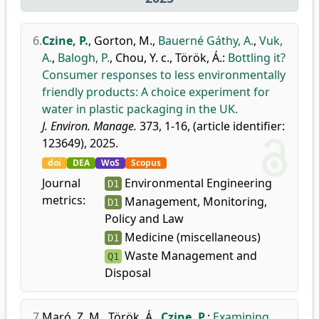
6.
Czine, P.
,
Gorton, M.
,
Bauerné Gáthy, A.
,
Vuk,
A.
,
Balogh, P.
,
Chou, Y. c.
,
Török, Á.
:
Bottling it?
Consumer responses to less environmentally
friendly products: A choice experiment for
water in plastic packaging in the UK.
J. Environ. Manage.
373, 1-16, (article identifier:
123649), 2025.
doi
DEA
WoS
Scopus
Journal
Environmental Engineering
D1
metrics:
Management, Monitoring,
D1
Policy and Law
Medicine (miscellaneous)
D1
Waste Management and
Q1
Disposal
7.
Maró, Z. M.
,
Török, Á.
,
Czine, P.
:
Examining