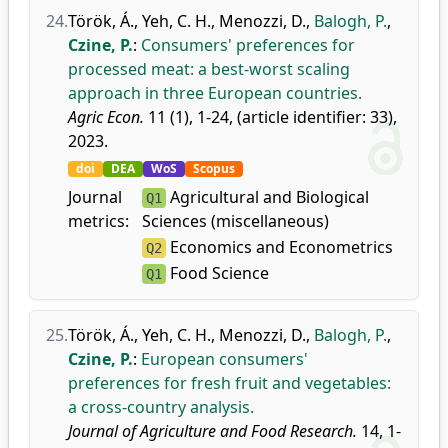
24.
Török, Á.
,
Yeh, C. H.
,
Menozzi, D.
,
Balogh, P.
,
Czine, P.
:
Consumers' preferences for
processed meat: a best-worst scaling
approach in three European countries.
Agric Econ.
11 (1), 1-24, (article identifier: 33),
2023.
doi
DEA
WoS
Scopus
Journal
Agricultural and Biological
Q1
metrics:
Sciences (miscellaneous)
Economics and Econometrics
Q2
Food Science
Q1
25.
Török, Á.
,
Yeh, C. H.
,
Menozzi, D.
,
Balogh, P.
,
Czine, P.
:
European consumers'
preferences for fresh fruit and vegetables:
a cross-country analysis.
Journal of Agriculture and Food Research.
14, 1-