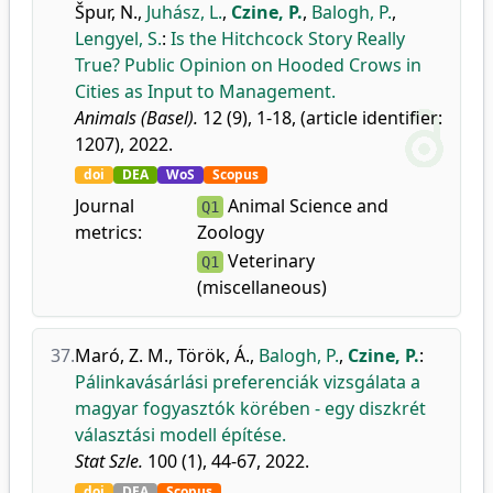
Špur, N.
,
Juhász, L.
,
Czine, P.
,
Balogh, P.
,
Lengyel, S.
:
Is the Hitchcock Story Really
True? Public Opinion on Hooded Crows in
Cities as Input to Management.
Animals (Basel).
12 (9), 1-18, (article identifier:
1207), 2022.
doi
DEA
WoS
Scopus
Journal
Animal Science and
Q1
metrics:
Zoology
Veterinary
Q1
(miscellaneous)
37.
Maró, Z. M.
,
Török, Á.
,
Balogh, P.
,
Czine, P.
:
Pálinkavásárlási preferenciák vizsgálata a
magyar fogyasztók körében - egy diszkrét
választási modell építése.
Stat Szle.
100 (1), 44-67, 2022.
doi
DEA
Scopus