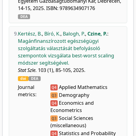
Egyetem Gazdaságtudományi Kar, Debrecen,
14-15, 2025. ISBN: 9789634907176
DEA
9.
Kertész, B.
,
Bíró, K.
,
Balogh, P.
,
Czine, P.
:
Magánfinanszírozott egészségügyi
szolgáltatás választását befolyásoló
szempontok vizsgálata best-worst scaling
módszer segítségével.
Stat Szle.
103 (1), 85-105, 2025.
doi
DEA
Journal
Applied Mathematics
Q4
metrics:
Demography
Q3
Economics and
Q4
Econometrics
Social Sciences
Q3
(miscellaneous)
Statistics and Probability
Q4