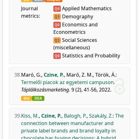
Journal
Applied Mathematics
Q4
metrics:
Demography
Q3
Economics and
Q4
Econometrics
Social Sciences
Q3
(miscellaneous)
Statistics and Probability
Q4
38.
Maró, G.
,
Czine, P.
,
Maró, Z. M.
,
Török, Á.
:
Termelői piacok az egyetemi campuson.
Táplálkozásmarketing.
9 (2), 41-56, 2022.
doi
DEA
39.
Kiss, M.
,
Czine, P.
,
Balogh, P.
,
Szakály, Z.
:
The
connection between manufacturer and
private label brands and brand loyalty in
chocolate bar buying decisions: A hybrid