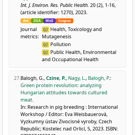
Int. J. Environ. Res. Public Health.
20 (2), 1-16,
(article identifier: 1270), 2023.
doi
DEA
WoS
Scopus
Journal
Health, Toxicology and
Q2
metrics:
Mutagenesis
Pollution
Q2
Public Health, Environmental
Q2
and Occupational Health
27.
Balogh, G.
,
Czine, P.
,
Nagy, L.
,
Balogh, P.
:
Green protein revolution: analyzing
Hungarian attitudes towards cultured
meat.
In: Research in pig breeding : International
Workshop / Editor: Eva Weisbauerová,
Vyzkumny ústav Zivocisné vyroby, Czech
Republic; Kostelec nad Orlicí, 5, 2023. ISBN: