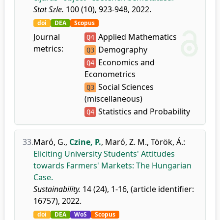
Stat Szle.
100 (10), 923-948, 2022.
doi
DEA
Scopus
Journal
Applied Mathematics
Q4
metrics:
Demography
Q3
Economics and
Q4
Econometrics
Social Sciences
Q3
(miscellaneous)
Statistics and Probability
Q4
33.
Maró, G.
,
Czine, P.
,
Maró, Z. M.
,
Török, Á.
:
Eliciting University Students' Attitudes
towards Farmers' Markets: The Hungarian
Case.
Sustainability.
14 (24), 1-16, (article identifier:
16757), 2022.
doi
DEA
WoS
Scopus