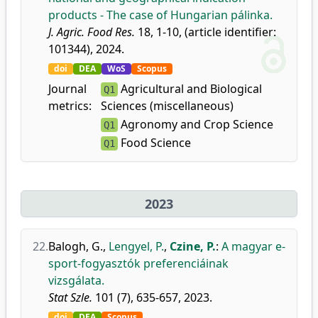
products - The case of Hungarian pálinka.
J. Agric. Food Res.
18, 1-10, (article identifier:
101344), 2024.
doi
DEA
WoS
Scopus
Journal
Agricultural and Biological
Q1
metrics:
Sciences (miscellaneous)
Agronomy and Crop Science
Q1
Food Science
Q1
2023
22.
Balogh, G.
,
Lengyel, P.
,
Czine, P.
:
A magyar e-
sport-fogyasztók preferenciáinak
vizsgálata.
Stat Szle.
101 (7), 635-657, 2023.
doi
DEA
Scopus