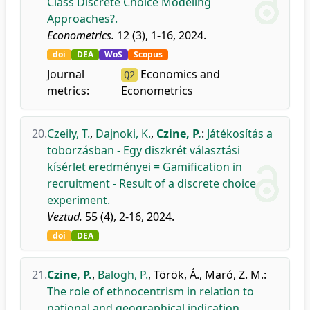
Class Discrete Choice Modeling
Approaches?.
Econometrics.
12 (3), 1-16, 2024.
doi
DEA
WoS
Scopus
Journal
Economics and
Q2
metrics:
Econometrics
20.
Czeily, T.
,
Dajnoki, K.
,
Czine, P.
:
Játékosítás a
toborzásban - Egy diszkrét választási
kísérlet eredményei = Gamification in
recruitment - Result of a discrete choice
experiment.
Veztud.
55 (4), 2-16, 2024.
doi
DEA
21.
Czine, P.
,
Balogh, P.
,
Török, Á.
,
Maró, Z. M.
:
The role of ethnocentrism in relation to
national and geographical indication