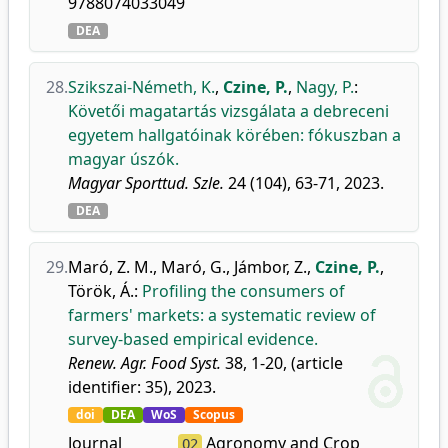
9788074033049
DEA
28.
Szikszai-Németh, K.
,
Czine, P.
,
Nagy, P.
:
Követői magatartás vizsgálata a debreceni
egyetem hallgatóinak körében: fókuszban a
magyar úszók.
Magyar Sporttud. Szle.
24 (104), 63-71, 2023.
DEA
29.
Maró, Z. M.
,
Maró, G.
,
Jámbor, Z.
,
Czine, P.
,
Török, Á.
:
Profiling the consumers of
farmers' markets: a systematic review of
survey-based empirical evidence.
Renew. Agr. Food Syst.
38, 1-20, (article
identifier: 35), 2023.
doi
DEA
WoS
Scopus
Journal
Agronomy and Crop
Q2