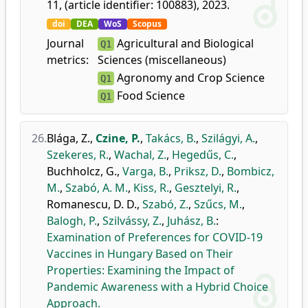
11, (article identifier: 100883), 2023.
doi
DEA
WoS
Scopus
Journal
Agricultural and Biological
Q1
metrics:
Sciences (miscellaneous)
Agronomy and Crop Science
Q1
Food Science
Q1
26.
Blága, Z.
,
Czine, P.
,
Takács, B.
,
Szilágyi, A.
,
Szekeres, R.
,
Wachal, Z.
,
Hegedűs, C.
,
Buchholcz, G.
,
Varga, B.
,
Priksz, D.
,
Bombicz,
M.
,
Szabó, A. M.
,
Kiss, R.
,
Gesztelyi, R.
,
Romanescu, D. D.
,
Szabó, Z.
,
Szűcs, M.
,
Balogh, P.
,
Szilvássy, Z.
,
Juhász, B.
:
Examination of Preferences for COVID-19
Vaccines in Hungary Based on Their
Properties: Examining the Impact of
Pandemic Awareness with a Hybrid Choice
Approach.