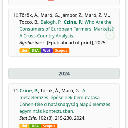
10.
Török, Á.
,
Maró, G.
,
Jámbor, Z.
,
Maró, Z. M.
,
Tocco, B.
,
Balogh, P.
,
Czine, P.
:
Who Are the
Consumers of European Farmers' Markets?
A Cross-Country Analysis.
Agribusiness.
[Epub ahead of print], 2025.
doi
DEA
WoS
Scopus
2024
11.
Czine, P.
,
Török, Á.
,
Maró, G.
:
A
metaelemzés lépéseinek bemutatása -
Cohen-féle d hatásnagyság alapú elemzés
egymintás kontextusban.
Stat Szle.
102 (3), 215-230, 2024.
doi
DEA
Scopus