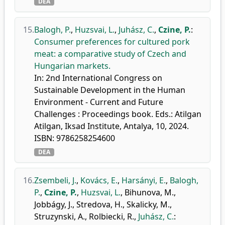
DEA
15.
Balogh, P.
,
Huzsvai, L.
,
Juhász, C.
,
Czine, P.
:
Consumer preferences for cultured pork
meat: a comparative study of Czech and
Hungarian markets.
In: 2nd International Congress on
Sustainable Development in the Human
Environment - Current and Future
Challenges : Proceedings book. Eds.: Atilgan
Atilgan, Iksad Institute, Antalya, 10, 2024.
ISBN: 9786258254600
DEA
16.
Zsembeli, J.
,
Kovács, E.
,
Harsányi, E.
,
Balogh,
P.
,
Czine, P.
,
Huzsvai, L.
,
Bihunova, M.
,
Jobbágy, J.
,
Stredova, H.
,
Skalicky, M.
,
Struzynski, A.
,
Rolbiecki, R.
,
Juhász, C.
: