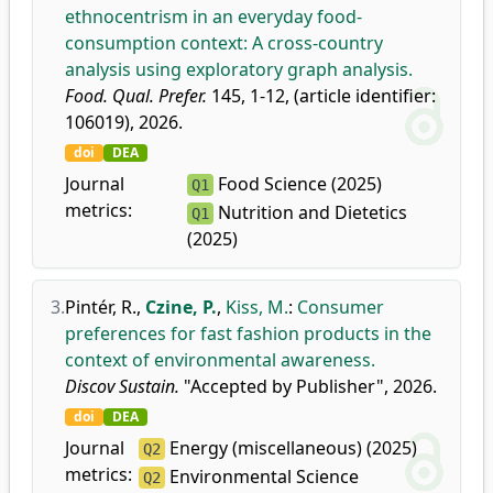
ethnocentrism in an everyday food-
consumption context: A cross-country
analysis using exploratory graph analysis.
Food. Qual. Prefer.
145, 1-12, (article identifier:
106019), 2026.
doi
DEA
Journal
Food Science (2025)
Q1
metrics:
Nutrition and Dietetics
Q1
(2025)
3.
Pintér, R.
,
Czine, P.
,
Kiss, M.
:
Consumer
preferences for fast fashion products in the
context of environmental awareness.
Discov Sustain.
"Accepted by Publisher", 2026.
doi
DEA
Journal
Energy (miscellaneous) (2025)
Q2
metrics:
Environmental Science
Q2