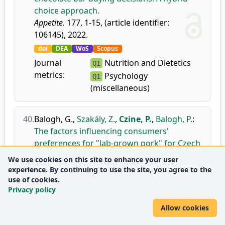
choice approach.
Appetite.
177, 1-15, (article identifier:
106145), 2022.
doi
DEA
WoS
Scopus
Journal
Nutrition and Dietetics
Q1
metrics:
Psychology
Q1
(miscellaneous)
40.
Balogh, G.
,
Szakály, Z.
,
Czine, P.
,
Balogh, P.
:
The factors influencing consumers'
preferences for "lab-grown pork" for Czech
and Hungarian consumers.
We use cookies on this site to enhance your user
In: Research in pig breeding : International
experience. By continuing to use the site, you agree to the
Workshop. Ed.: Eva Weisbauerová,
use of cookies.
Privacy policy
Vyzkumny ústav Zivocisné vyroby, Kostelec
nad Orlicí, 5-6, 2022. ISBN: 9788074032769
Allow cookies
DEA