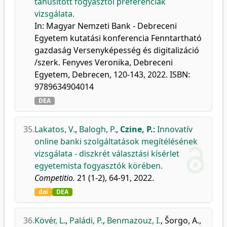
tanúsított fogyasztói preferenciák
vizsgálata.
In: Magyar Nemzeti Bank - Debreceni
Egyetem kutatási konferencia Fenntartható
gazdaság Versenyképesség és digitalizáció
/szerk. Fenyves Veronika, Debreceni
Egyetem, Debrecen, 120-143, 2022. ISBN:
9789634904014
DEA
35.
Lakatos, V.
,
Balogh, P.
,
Czine, P.
:
Innovatív
online banki szolgáltatások megítélésének
vizsgálata - diszkrét választási kísérlet
egyetemista fogyasztók körében.
Competitio.
21 (1-2), 64-91, 2022.
doi
DEA
36.
Kövér, L.
,
Paládi, P.
,
Benmazouz, I.
,
Šorgo, A.
,