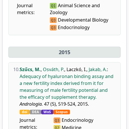
Journal
Animal Science and
Q1
metrics:
Zoology
Developmental Biology
Q3
Endocrinology
Q3
2015
10.
Szűcs, M.
,
Osváth, P.
,
Laczkó, I.
,
Jakab, A.
:
Adequacy of hyaluronan binding assay and
a new fertility index derived from it for
measuring of male fertility potential and
the efficacy of supplement therapy.
Andrologia.
47 (5), 519-524, 2015.
doi
DEA
WoS
Scopus
Journal
Endocrinology
Q3
metrics:
Medicine
Q2