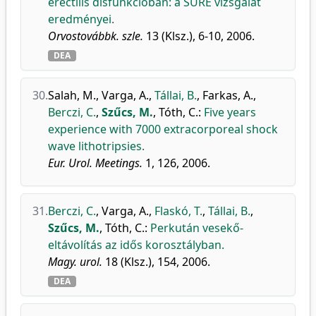
erectilis disfunkcióban: a SURE vizsgálat
eredményei.
Orvostovábbk. szle.
13 (Klsz.), 6-10, 2006.
DEA
30.
Salah, M.
,
Varga, A.
,
Tállai, B.
,
Farkas, A.
,
Berczi, C.
,
Szűcs, M.
,
Tóth, C.
:
Five years
experience with 7000 extracorporeal shock
wave lithotripsies.
Eur. Urol. Meetings.
1, 126, 2006.
31.
Berczi, C.
,
Varga, A.
,
Flaskó, T.
,
Tállai, B.
,
Szűcs, M.
,
Tóth, C.
:
Perkután vesekő-
eltávolítás az idős korosztályban.
Magy. urol.
18 (Klsz.), 154, 2006.
DEA