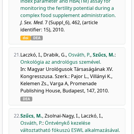
index parameter and HBA(TM) assay for
monitoring the fertility potential during a
complex food supplement administration.
J. Sex. Med.
7 (Suppl_6), 462, (article
identifier: 15), 2010.
doi
DEA
21.
Laczkó, I.
,
Drabik, G.
,
Osváth, P.
,
Szűcs, M.
:
Onkológia az andrológus szemével.
In: Magyar Urológusok Társaságának XV.
Kongresszusa. Szerk.: Pajor L., Villányi K.,
Kelemen Zs., Varga A, Promenade
Publishing House, Budapest, 147, 2010.
DEA
22.
Szűcs, M.
,
Zsolnai-Nagy, I.
,
Laczkó, I.
,
Osváth, P.
:
Öntvénykő kezelése
változtatható fókuszú ESWL alkalmazásával.