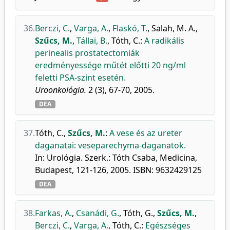
36.
Berczi, C.
,
Varga, A.
,
Flaskó, T.
,
Salah, M. A.
,
Szűcs, M.
,
Tállai, B.
,
Tóth, C.
:
A radikális
perinealis prostatectomiák
eredményessége műtét előtti 20 ng/ml
feletti PSA-szint esetén.
Uroonkológia.
2 (3), 67-70, 2005.
DEA
37.
Tóth, C.
,
Szűcs, M.
:
A vese és az ureter
daganatai: veseparechyma-daganatok.
In: Urológia. Szerk.: Tóth Csaba, Medicina,
Budapest, 121-126, 2005. ISBN: 9632429125
DEA
38.
Farkas, A.
,
Csanádi, G.
,
Tóth, G.
,
Szűcs, M.
,
Berczi, C.
,
Varga, A.
,
Tóth, C.
:
Egészséges