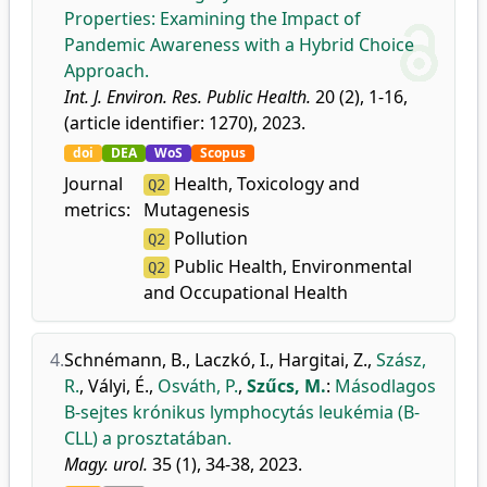
Properties: Examining the Impact of
Pandemic Awareness with a Hybrid Choice
Approach.
Int. J. Environ. Res. Public Health.
20 (2), 1-16,
(article identifier: 1270), 2023.
doi
DEA
WoS
Scopus
Journal
Health, Toxicology and
Q2
metrics:
Mutagenesis
Pollution
Q2
Public Health, Environmental
Q2
and Occupational Health
4.
Schnémann, B.
,
Laczkó, I.
,
Hargitai, Z.
,
Szász,
R.
,
Vályi, É.
,
Osváth, P.
,
Szűcs, M.
:
Másodlagos
B-sejtes krónikus lymphocytás leukémia (B-
CLL) a prosztatában.
Magy. urol.
35 (1), 34-38, 2023.