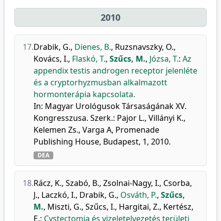
2010
17.
Drabik, G.
,
Dienes, B.
,
Ruzsnavszky, O.
,
Kovács, I.
,
Flaskó, T.
,
Szűcs, M.
,
Józsa, T.
:
Az
appendix testis androgen receptor jelenléte
és a cryptorhyzmusban alkalmazott
hormonterápia kapcsolata.
In: Magyar Urológusok Társaságának XV.
Kongresszusa. Szerk.: Pajor L., Villányi K.,
Kelemen Zs., Varga A, Promenade
Publishing House, Budapest, 1, 2010.
DEA
18.
Rácz, K.
,
Szabó, B.
,
Zsolnai-Nagy, I.
,
Csorba,
J.
,
Laczkó, I.
,
Drabik, G.
,
Osváth, P.
,
Szűcs,
M.
,
Miszti, G.
,
Szűcs, I.
,
Hargitai, Z.
,
Kertész,
E.
:
Cystectomia és vizeletelvezetés területi