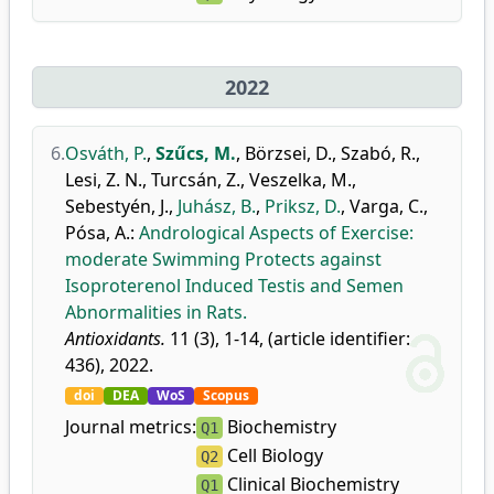
2022
6.
Osváth, P.
,
Szűcs, M.
,
Börzsei, D.
,
Szabó, R.
,
Lesi, Z. N.
,
Turcsán, Z.
,
Veszelka, M.
,
Sebestyén, J.
,
Juhász, B.
,
Priksz, D.
,
Varga, C.
,
Pósa, A.
:
Andrological Aspects of Exercise:
moderate Swimming Protects against
Isoproterenol Induced Testis and Semen
Abnormalities in Rats.
Antioxidants.
11 (3), 1-14, (article identifier:
436), 2022.
doi
DEA
WoS
Scopus
Journal metrics:
Biochemistry
Q1
Cell Biology
Q2
Clinical Biochemistry
Q1