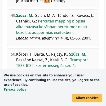
Journal metrics:
Urology
Q3
49.
Szűcs, M.
,
Salah, M. A.
,
Tándor, Z.
,
Kovács, J.
,
Csanádi, G.
:
Percutan mapping biopsia
alkalmazása korábban heretumor miatt
kezelt azoospermiás esetekben.
Endosc. Minim. Invazív Ter.
4 (4), 65-66, 2001.
50.
Kőrösi, T.
,
Barta, C.
,
Rajczy, K.
,
Szűcs, M.
,
Bazsáné Kassai, Z.
,
Kaáli, S. G.
:
Transport
TESE-ICSI: ikerterhesség és szülés
hereszövet transzportját követő
We use cookies on this site to enhance your user
intracitoplazmatikus spermium injiciálás
experience. By continuing to use the site, you agree to the
után.
use of cookies.
Magyar Androl.
6, 32-34, 2001.
Privacy policy
Allow cookies