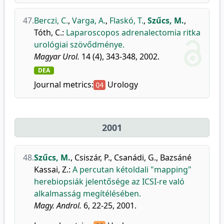
47.
Berczi, C.
,
Varga, A.
,
Flaskó, T.
,
Szűcs, M.
,
Tóth, C.
:
Laparoscopos adrenalectomia ritka
urológiai szövődménye.
Magyar Urol.
14 (4), 343-348, 2002.
DEA
Journal metrics:
Urology
Q4
2001
48.
Szűcs, M.
,
Csiszár, P.
,
Csanádi, G.
,
Bazsáné
Kassai, Z.
:
A percutan kétoldali "mapping"
herebiopsiák jelentősége az ICSI-re való
alkalmasság megítélésében.
Magy. Androl.
6, 22-25, 2001.