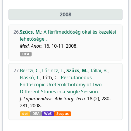
2008
26.
Szűcs, M.
:
A férfimeddőség okai és kezelési
lehetőségei.
Med. Anon.
16, 10-11, 2008.
DEA
27.
Berczi, C.
,
Lőrincz, L.
,
Szűcs, M.
,
Tállai, B.
,
Flaskó, T.
,
Tóth, C.
:
Percutaneous
Endoscopic Ureterolithotomy of Two
Different Stones in a Single Session.
J. Laparoendosc. Adv. Surg. Tech.
18 (2), 280-
281, 2008.
doi
DEA
WoS
Scopus