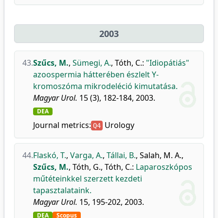
2003
43.
Szűcs, M.
,
Sümegi, A.
,
Tóth, C.
:
"Idiopátiás"
azoospermia hátterében észlelt Y-
kromoszóma mikrodeléció kimutatása.
Magyar Urol.
15 (3), 182-184, 2003.
DEA
Journal metrics:
Urology
Q4
44.
Flaskó, T.
,
Varga, A.
,
Tállai, B.
,
Salah, M. A.
,
Szűcs, M.
,
Tóth, G.
,
Tóth, C.
:
Laparoszkópos
műtéteinkkel szerzett kezdeti
tapasztalataink.
Magyar Urol.
15, 195-202, 2003.
DEA
Scopus