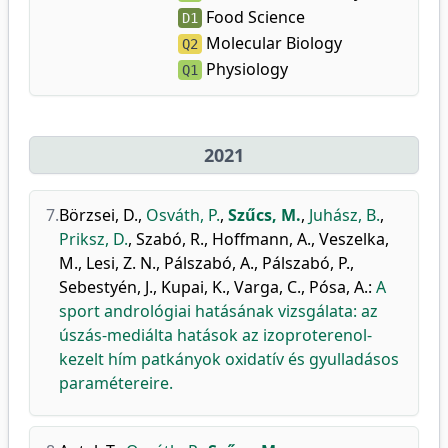
Food Science
D1
Molecular Biology
Q2
Physiology
Q1
2021
7.
Börzsei, D.
,
Osváth, P.
,
Szűcs, M.
,
Juhász, B.
,
Priksz, D.
,
Szabó, R.
,
Hoffmann, A.
,
Veszelka,
M.
,
Lesi, Z. N.
,
Pálszabó, A.
,
Pálszabó, P.
,
Sebestyén, J.
,
Kupai, K.
,
Varga, C.
,
Pósa, A.
:
A
sport andrológiai hatásának vizsgálata: az
úszás-mediálta hatások az izoproterenol-
kezelt hím patkányok oxidatív és gyulladásos
paramétereire.