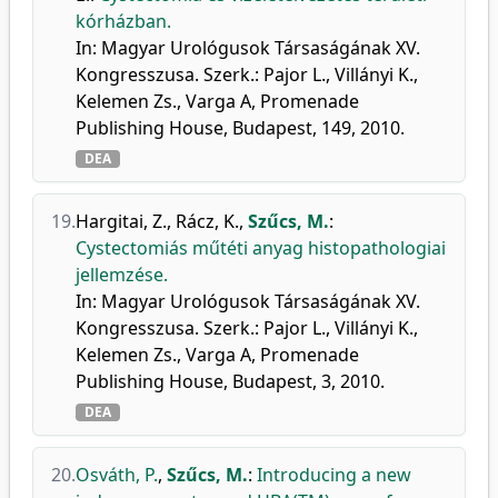
kórházban.
In: Magyar Urológusok Társaságának XV.
Kongresszusa. Szerk.: Pajor L., Villányi K.,
Kelemen Zs., Varga A, Promenade
Publishing House, Budapest, 149, 2010.
DEA
19.
Hargitai, Z.
,
Rácz, K.
,
Szűcs, M.
:
Cystectomiás műtéti anyag histopathologiai
jellemzése.
In: Magyar Urológusok Társaságának XV.
Kongresszusa. Szerk.: Pajor L., Villányi K.,
Kelemen Zs., Varga A, Promenade
Publishing House, Budapest, 3, 2010.
DEA
20.
Osváth, P.
,
Szűcs, M.
:
Introducing a new