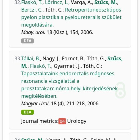
32.
Flaskó, T.
,
Lőrincz, L.
,
Varga, A.
,
Szűcs, M.
,
Berczi, C.
,
Tóth, C.
:
Retroperitoneoszkópos
pyelon plasztika a pyeloureteralis szűkület
megoldására.
Magy. urol.
18 (Klsz.), 154, 2006.
DEA
33.
Tállai, B.
,
Nagy, J.
,
Fornet, B.
,
Tóth, G.
,
Szűcs,
M.
,
Flaskó, T.
,
Gyarmati, J.
,
Tóth, C.
:
Tapasztalataink endorectalis mágneses
rezonancia vizsgálattal a
prosztatakarcinóma helyi kiterjedésének
megítélésében.
Magyar Urol.
18 (4), 211-218, 2006.
DEA
Journal metrics:
Urology
Q4