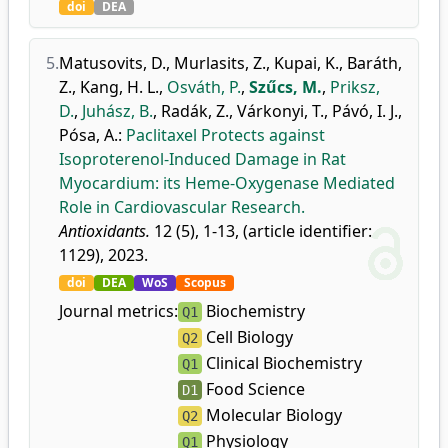
doi
DEA
5.
Matusovits, D.
,
Murlasits, Z.
,
Kupai, K.
,
Baráth,
Z.
,
Kang, H. L.
,
Osváth, P.
,
Szűcs, M.
,
Priksz,
D.
,
Juhász, B.
,
Radák, Z.
,
Várkonyi, T.
,
Pávó, I. J.
,
Pósa, A.
:
Paclitaxel Protects against
Isoproterenol-Induced Damage in Rat
Myocardium: its Heme-Oxygenase Mediated
Role in Cardiovascular Research.
Antioxidants.
12 (5), 1-13, (article identifier:
1129), 2023.
doi
DEA
WoS
Scopus
Journal metrics:
Biochemistry
Q1
Cell Biology
Q2
Clinical Biochemistry
Q1
Food Science
D1
Molecular Biology
Q2
Physiology
Q1