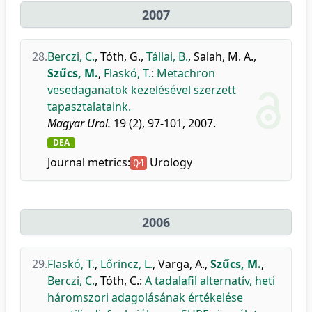
2007
28.
Berczi, C.
,
Tóth, G.
,
Tállai, B.
,
Salah, M. A.
,
Szűcs, M.
,
Flaskó, T.
:
Metachron
vesedaganatok kezelésével szerzett
tapasztalataink.
Magyar Urol.
19 (2), 97-101, 2007.
DEA
Journal metrics:
Urology
Q4
2006
29.
Flaskó, T.
,
Lőrincz, L.
,
Varga, A.
,
Szűcs, M.
,
Berczi, C.
,
Tóth, C.
:
A tadalafil alternatív, heti
háromszori adagolásának értékelése