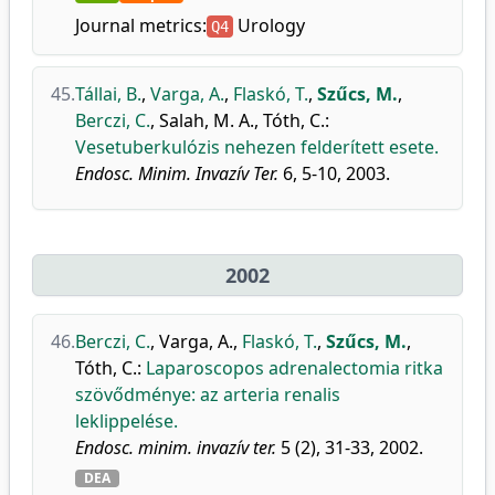
Journal metrics:
Urology
Q4
45.
Tállai, B.
,
Varga, A.
,
Flaskó, T.
,
Szűcs, M.
,
Berczi, C.
,
Salah, M. A.
,
Tóth, C.
:
Vesetuberkulózis nehezen felderített esete.
Endosc. Minim. Invazív Ter.
6, 5-10, 2003.
2002
46.
Berczi, C.
,
Varga, A.
,
Flaskó, T.
,
Szűcs, M.
,
Tóth, C.
:
Laparoscopos adrenalectomia ritka
szövődménye: az arteria renalis
leklippelése.
Endosc. minim. invazív ter.
5 (2), 31-33, 2002.
DEA