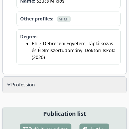
Name:
Szűcs Miklós
Other profiles:
MTMT
Degree:
PhD, Debreceni Egyetem, Táplálkozás –
és Élelmiszertudományi Doktori Iskola
(2020)
Profession
Publication list
Tudóstér co-authors
statistics