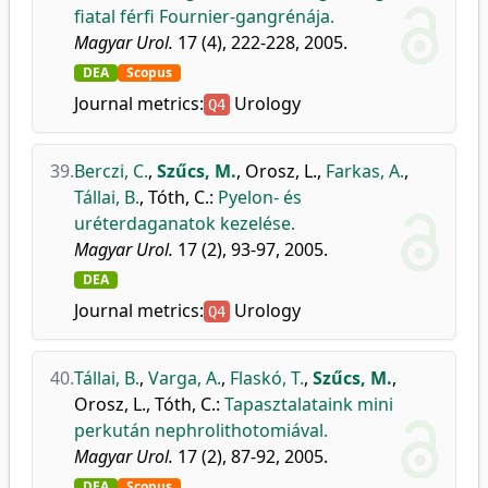
fiatal férfi Fournier-gangrénája.
Magyar Urol.
17 (4), 222-228, 2005.
DEA
Scopus
Journal metrics:
Urology
Q4
39.
Berczi, C.
,
Szűcs, M.
,
Orosz, L.
,
Farkas, A.
,
Tállai, B.
,
Tóth, C.
:
Pyelon- és
uréterdaganatok kezelése.
Magyar Urol.
17 (2), 93-97, 2005.
DEA
Journal metrics:
Urology
Q4
40.
Tállai, B.
,
Varga, A.
,
Flaskó, T.
,
Szűcs, M.
,
Orosz, L.
,
Tóth, C.
:
Tapasztalataink mini
perkután nephrolithotomiával.
Magyar Urol.
17 (2), 87-92, 2005.
DEA
Scopus