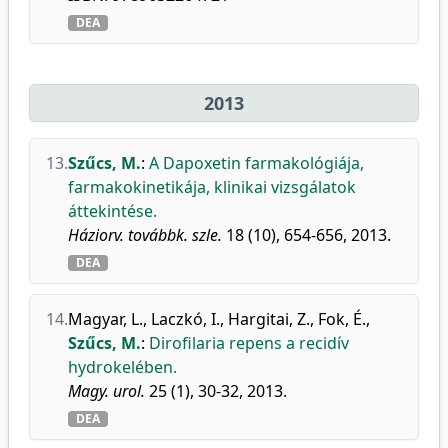
DEA
2013
13.
Szűcs, M.
:
A Dapoxetin farmakológiája,
farmakokinetikája, klinikai vizsgálatok
áttekintése.
Háziorv. továbbk. szle.
18 (10), 654-656, 2013.
DEA
14.
Magyar, L.
,
Laczkó, I.
,
Hargitai, Z.
,
Fok, É.
,
Szűcs, M.
:
Dirofilaria repens a recidív
hydrokelében.
Magy. urol.
25 (1), 30-32, 2013.
DEA