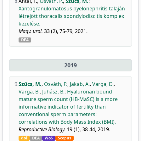
8.
Antal, T.
,
Osváth, P.
,
Szűcs, M.
:
Xantogranulomatosus pyelonephritis talaján
létrejött thoracalis spondylodiscitis komplex
kezelése.
Magy. urol.
33 (2), 75-79, 2021.
DEA
2019
9.
Szűcs, M.
,
Osváth, P.
,
Jakab, A.
,
Varga, D.
,
Varga, B.
,
Juhász, B.
:
Hyaluronan bound
mature sperm count (HB-MaSC) is a more
informative indicator of fertility than
conventional sperm parameters:
correlations with Body Mass Index (BMI).
Reproductive Biology.
19 (1), 38-44, 2019.
doi
DEA
WoS
Scopus