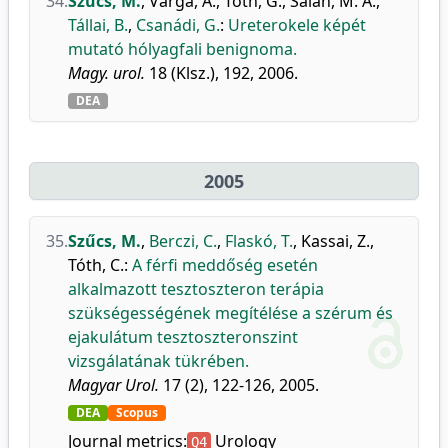
34.
Szűcs, M.
,
Varga, A.
,
Tóth, G.
,
Salah, M. A.
,
Tállai, B.
,
Csanádi, G.
:
Ureterokele képét
mutató hólyagfali benignoma.
Magy. urol.
18 (Klsz.), 192, 2006.
DEA
2005
35.
Szűcs, M.
,
Berczi, C.
,
Flaskó, T.
,
Kassai, Z.
,
Tóth, C.
:
A férfi meddőség esetén
alkalmazott tesztoszteron terápia
szükségességének megítélése a szérum és
ejakulátum tesztoszteronszint
vizsgálatának tükrében.
Magyar Urol.
17 (2), 122-126, 2005.
DEA
Scopus
Journal metrics:
Urology
Q4