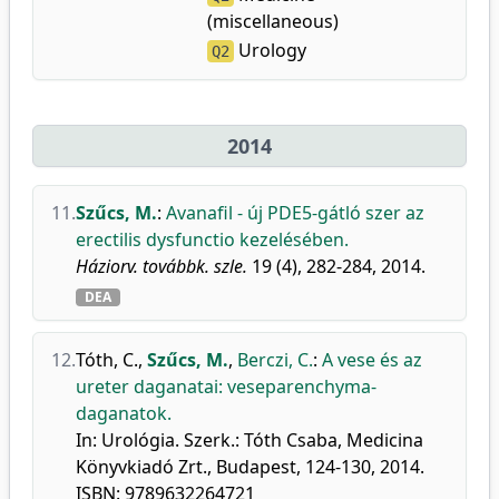
(miscellaneous)
Urology
Q2
2014
11.
Szűcs, M.
:
Avanafil - új PDE5-gátló szer az
erectilis dysfunctio kezelésében.
Háziorv. továbbk. szle.
19 (4), 282-284, 2014.
DEA
12.
Tóth, C.
,
Szűcs, M.
,
Berczi, C.
:
A vese és az
ureter daganatai: veseparenchyma-
daganatok.
In: Urológia. Szerk.: Tóth Csaba, Medicina
Könyvkiadó Zrt., Budapest, 124-130, 2014.
ISBN: 9789632264721