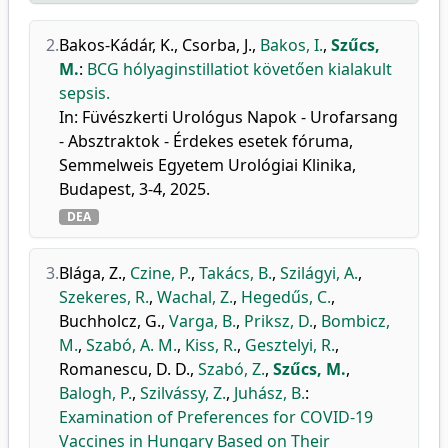
2.
Bakos-Kádár, K.
,
Csorba, J.
,
Bakos, I.
,
Szűcs,
M.
:
BCG hólyaginstillatiot követően kialakult
sepsis.
In: Füvészkerti Urológus Napok - Urofarsang
- Absztraktok - Érdekes esetek fóruma,
Semmelweis Egyetem Urológiai Klinika,
Budapest, 3-4, 2025.
DEA
3.
Blága, Z.
,
Czine, P.
,
Takács, B.
,
Szilágyi, A.
,
Szekeres, R.
,
Wachal, Z.
,
Hegedűs, C.
,
Buchholcz, G.
,
Varga, B.
,
Priksz, D.
,
Bombicz,
M.
,
Szabó, A. M.
,
Kiss, R.
,
Gesztelyi, R.
,
Romanescu, D. D.
,
Szabó, Z.
,
Szűcs, M.
,
Balogh, P.
,
Szilvássy, Z.
,
Juhász, B.
:
Examination of Preferences for COVID-19
Vaccines in Hungary Based on Their