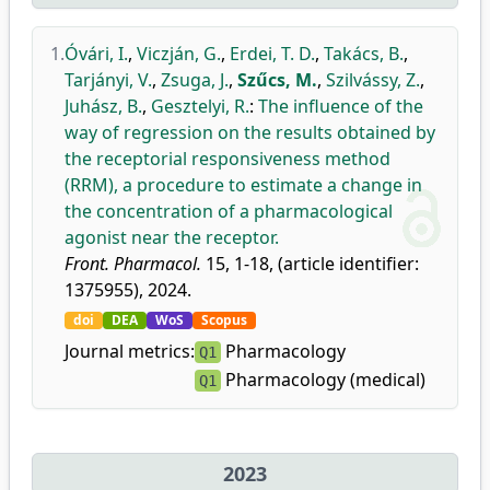
1.
Óvári, I.
,
Viczján, G.
,
Erdei, T. D.
,
Takács, B.
,
Tarjányi, V.
,
Zsuga, J.
,
Szűcs, M.
,
Szilvássy, Z.
,
Juhász, B.
,
Gesztelyi, R.
:
The influence of the
way of regression on the results obtained by
the receptorial responsiveness method
(RRM), a procedure to estimate a change in
the concentration of a pharmacological
agonist near the receptor.
Front. Pharmacol.
15, 1-18, (article identifier:
1375955), 2024.
doi
DEA
WoS
Scopus
Journal metrics:
Pharmacology
Q1
Pharmacology (medical)
Q1
2023