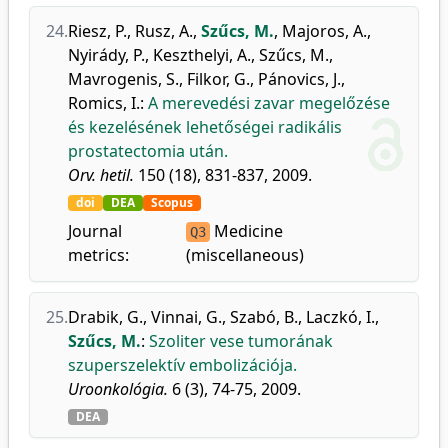
24.
Riesz, P.
,
Rusz, A.
,
Szűcs, M.
,
Majoros, A.
,
Nyirády, P.
,
Keszthelyi, A.
,
Szűcs, M.
,
Mavrogenis, S.
,
Filkor, G.
,
Pánovics, J.
,
Romics, I.
:
A merevedési zavar megelőzése
és kezelésének lehetőségei radikális
prostatectomia után.
Orv. hetil.
150 (18), 831-837, 2009.
doi
DEA
Scopus
Journal
Medicine
Q3
metrics:
(miscellaneous)
25.
Drabik, G.
,
Vinnai, G.
,
Szabó, B.
,
Laczkó, I.
,
Szűcs, M.
:
Szoliter vese tumorának
szuperszelektív embolizációja.
Uroonkológia.
6 (3), 74-75, 2009.
DEA