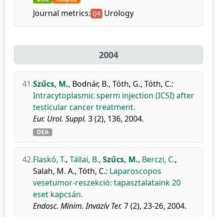
Journal metrics:
Urology
Q4
2004
41.
Szűcs, M.
,
Bodnár, B.
,
Tóth, G.
,
Tóth, C.
:
Intracytoplasmic sperm injection (ICSI) after
testicular cancer treatment.
Eur. Urol. Suppl.
3 (2), 136, 2004.
DEA
42.
Flaskó, T.
,
Tállai, B.
,
Szűcs, M.
,
Berczi, C.
,
Salah, M. A.
,
Tóth, C.
:
Laparoscopos
vesetumor-reszekció: tapasztalataink 20
eset kapcsán.
Endosc. Minim. Invazív Ter.
7 (2), 23-26, 2004.