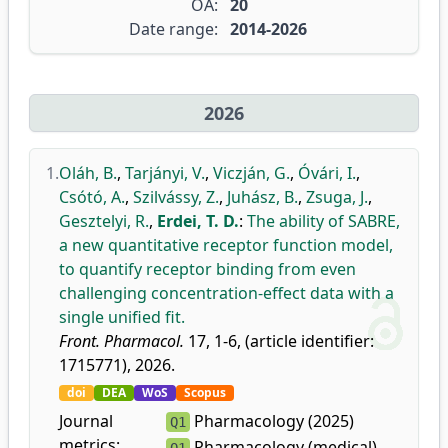
OA:
20
Date range:
2014-2026
2026
1.
Oláh, B.
,
Tarjányi, V.
,
Viczján, G.
,
Óvári, I.
,
Csótó, A.
,
Szilvássy, Z.
,
Juhász, B.
,
Zsuga, J.
,
Gesztelyi, R.
,
Erdei, T. D.
:
The ability of SABRE,
a new quantitative receptor function model,
to quantify receptor binding from even
challenging concentration-effect data with a
single unified fit.
Front. Pharmacol.
17, 1-6, (article identifier:
1715771), 2026.
doi
DEA
WoS
Scopus
Journal
Pharmacology (2025)
Q1
metrics:
Pharmacology (medical)