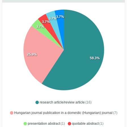
3.7%
3.7%
3.7%
3.7%
25.9%
59.3%
research article/review article
(16)
Hungarian journal publication in a domestic (Hungarian) journal
(7)
presentation abstract
(1)
quotable abstract
(1)