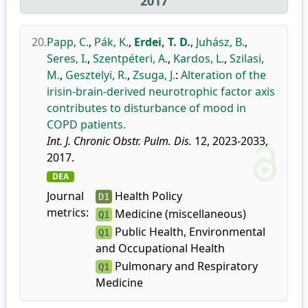
2017
20.
Papp, C.
,
Pák, K.
,
Erdei, T. D.
,
Juhász, B.
,
Seres, I.
,
Szentpéteri, A.
,
Kardos, L.
,
Szilasi,
M.
,
Gesztelyi, R.
,
Zsuga, J.
:
Alteration of the
irisin-brain-derived neurotrophic factor axis
contributes to disturbance of mood in
COPD patients.
Int. J. Chronic Obstr. Pulm. Dis.
12, 2023-2033,
2017.
DEA
Journal
Health Policy
D1
metrics:
Medicine (miscellaneous)
Q1
Public Health, Environmental
Q1
and Occupational Health
Pulmonary and Respiratory
Q1
Medicine