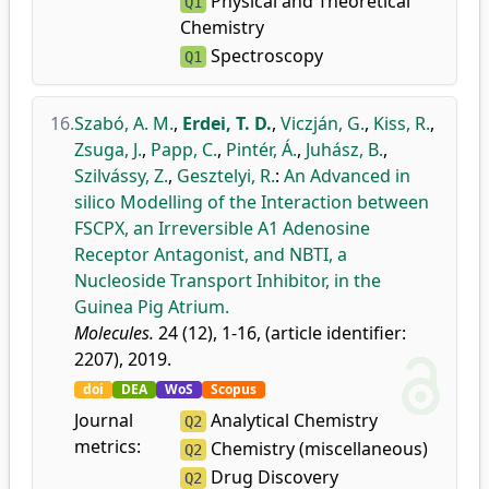
Physical and Theoretical
Q1
Chemistry
Spectroscopy
Q1
16.
Szabó, A. M.
,
Erdei, T. D.
,
Viczján, G.
,
Kiss, R.
,
Zsuga, J.
,
Papp, C.
,
Pintér, Á.
,
Juhász, B.
,
Szilvássy, Z.
,
Gesztelyi, R.
:
An Advanced in
silico Modelling of the Interaction between
FSCPX, an Irreversible A1 Adenosine
Receptor Antagonist, and NBTI, a
Nucleoside Transport Inhibitor, in the
Guinea Pig Atrium.
Molecules.
24 (12), 1-16, (article identifier:
2207), 2019.
doi
DEA
WoS
Scopus
Journal
Analytical Chemistry
Q2
metrics:
Chemistry (miscellaneous)
Q2
Drug Discovery
Q2