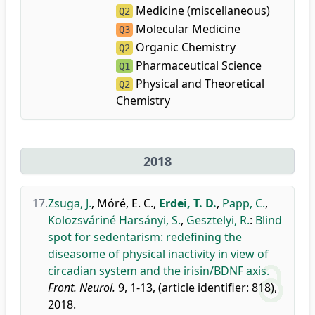
Medicine (miscellaneous)
Q2
Molecular Medicine
Q3
Organic Chemistry
Q2
Pharmaceutical Science
Q1
Physical and Theoretical
Q2
Chemistry
2018
17.
Zsuga, J.
,
Móré, E. C.
,
Erdei, T. D.
,
Papp, C.
,
Kolozsváriné Harsányi, S.
,
Gesztelyi, R.
:
Blind
spot for sedentarism: redefining the
diseasome of physical inactivity in view of
circadian system and the irisin/BDNF axis.
Front. Neurol.
9, 1-13, (article identifier: 818),
2018.