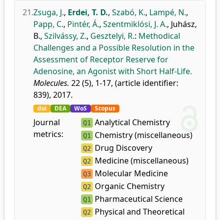
21.
Zsuga, J.
,
Erdei, T. D.
,
Szabó, K.
,
Lampé, N.
,
Papp, C.
,
Pintér, Á.
,
Szentmiklósi, J. A.
,
Juhász,
B.
,
Szilvássy, Z.
,
Gesztelyi, R.
:
Methodical
Challenges and a Possible Resolution in the
Assessment of Receptor Reserve for
Adenosine, an Agonist with Short Half-Life.
Molecules.
22 (5), 1-17, (article identifier:
839), 2017.
doi
DEA
WoS
Scopus
Journal
Analytical Chemistry
Q1
metrics:
Chemistry (miscellaneous)
Q1
Drug Discovery
Q2
Medicine (miscellaneous)
Q2
Molecular Medicine
Q3
Organic Chemistry
Q2
Pharmaceutical Science
Q1
Physical and Theoretical
Q2