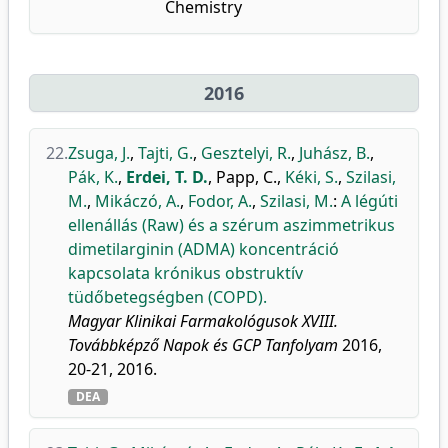
Chemistry
2016
22.
Zsuga, J.
,
Tajti, G.
,
Gesztelyi, R.
,
Juhász, B.
,
Pák, K.
,
Erdei, T. D.
,
Papp, C.
,
Kéki, S.
,
Szilasi,
M.
,
Mikáczó, A.
,
Fodor, A.
,
Szilasi, M.
:
A légúti
ellenállás (Raw) és a szérum aszimmetrikus
dimetilarginin (ADMA) koncentráció
kapcsolata krónikus obstruktív
tüdőbetegségben (COPD).
Magyar Klinikai Farmakológusok XVIII.
Továbbképző Napok és GCP Tanfolyam
2016,
20-21, 2016.
DEA