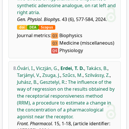
synthetic adenosine analogue, on rat left and
right atria.
Gen. Physiol. Biophys.
43 (6), 577-584, 2024.
doi
DEA
Scopus
Journal metrics:
Biophysics
Q3
Medicine (miscellaneous)
Q3
Physiology
Q4
8.
Óvári, I.
,
Viczján, G.
,
Erdei, T. D.
,
Takács, B.
,
Tarjányi, V.
,
Zsuga, J.
,
Szűcs, M.
,
Szilvássy, Z.
,
Juhász, B.
,
Gesztelyi, R.
:
The influence of the
way of regression on the results obtained by
the receptorial responsiveness method
(RRM), a procedure to estimate a change in
the concentration of a pharmacological
agonist near the receptor.
Front. Pharmacol.
15, 1-18, (article identifier: