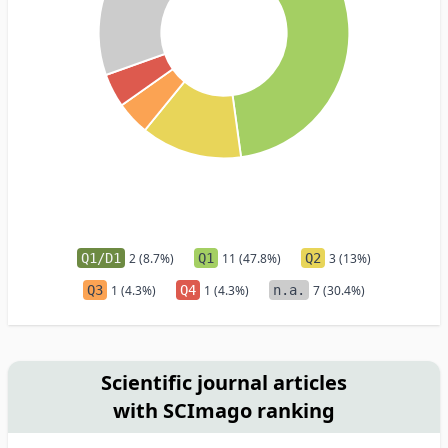
Q1/D1
2 (8.7%)
Q1
11 (47.8%)
Q2
3 (13%)
Q3
1 (4.3%)
Q4
1 (4.3%)
n.a.
7 (30.4%)
Scientific journal articles
with SCImago ranking