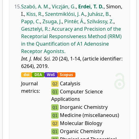
15.
Szabó, A. M.
,
Viczján, G.
,
Erdei, T. D.
,
Simon,
I.
,
Kiss, R.
,
Szentmiklósi, J. A.
,
Juhász, B.
,
Papp, C.
,
Zsuga, J.
,
Pintér, Á.
,
Szilvássy, Z.
,
Gesztelyi, R.
:
Accuracy and Precision of the
Receptorial Responsiveness Method (RRM)
in the Quantification of A1 Adenosine
Receptor Agonists.
Int. J. Mol. Sci.
20 (24), 1-14, (article identifier:
6264), 2019.
doi
DEA
WoS
Scopus
Journal
Catalysis
Q2
metrics:
Computer Science
Q1
Applications
Inorganic Chemistry
Q1
Medicine (miscellaneous)
Q1
Molecular Biology
Q2
Organic Chemistry
Q1