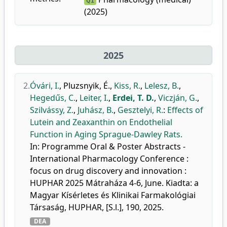
Q1
(2025)
2025
2.
Óvári, I.
,
Pluzsnyik, É.
,
Kiss, R.
,
Lelesz, B.
,
Hegedűs, C.
,
Leiter, I.
,
Erdei, T. D.
,
Viczján, G.
,
Szilvássy, Z.
,
Juhász, B.
,
Gesztelyi, R.
:
Effects of
Lutein and Zeaxanthin on Endothelial
Function in Aging Sprague-Dawley Rats.
In: Programme Oral & Poster Abstracts -
International Pharmacology Conference :
focus on drug discovery and innovation :
HUPHAR 2025 Mátraháza 4-6, June. Kiadta: a
Magyar Kísérletes és Klinikai Farmakológiai
Társaság, HUPHAR, [S.l.], 190, 2025.
DEA