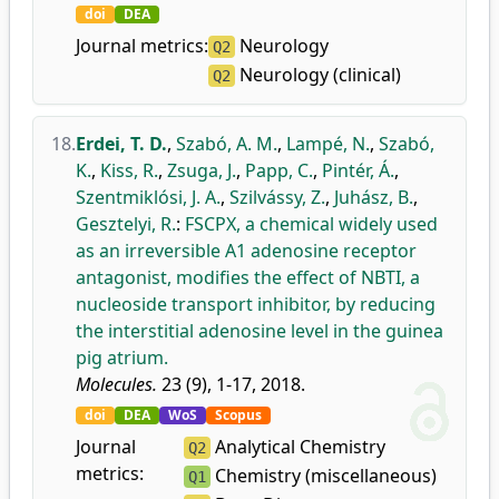
doi
DEA
Journal metrics:
Neurology
Q2
Neurology (clinical)
Q2
18.
Erdei, T. D.
,
Szabó, A. M.
,
Lampé, N.
,
Szabó,
K.
,
Kiss, R.
,
Zsuga, J.
,
Papp, C.
,
Pintér, Á.
,
Szentmiklósi, J. A.
,
Szilvássy, Z.
,
Juhász, B.
,
Gesztelyi, R.
:
FSCPX, a chemical widely used
as an irreversible A1 adenosine receptor
antagonist, modifies the effect of NBTI, a
nucleoside transport inhibitor, by reducing
the interstitial adenosine level in the guinea
pig atrium.
Molecules.
23 (9), 1-17, 2018.
doi
DEA
WoS
Scopus
Journal
Analytical Chemistry
Q2
metrics:
Chemistry (miscellaneous)
Q1