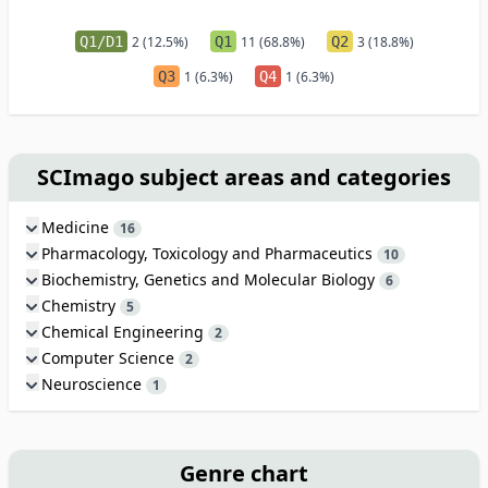
Q1/D1
2 (12.5%)
Q1
11 (68.8%)
Q2
3 (18.8%)
Q3
1 (6.3%)
Q4
1 (6.3%)
SCImago subject areas and categories
Medicine
16
Pharmacology, Toxicology and Pharmaceutics
10
Biochemistry, Genetics and Molecular Biology
6
Chemistry
5
Chemical Engineering
2
Computer Science
2
Neuroscience
1
Genre chart