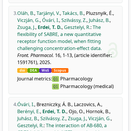
3.
Oláh, B.
,
Tarjányi, V.
,
Takács, B.
,
Pluzsnyik, É.
,
Viczján, G.
,
Óvári, I.
,
Szilvássy, Z.
,
Juhász, B.
,
Zsuga, J.
,
Erdei, T. D.
,
Gesztelyi, R.
:
The
flexibility of SABRE, a new quantitative
receptor function model, when fitting
challenging concentration-effect data.
Front. Pharmacol.
16, 1-13, (article identifier:
1591761), 2025.
doi
DEA
WoS
Scopus
Journal metrics:
Pharmacology
Q1
Pharmacology (medical)
Q1
4.
Óvári, I.
,
Brezniczky, Á. B.
,
Laczovics, A.
,
Berényi, E.
,
Erdei, T. D.
,
Ojo, O.
,
Hornok, B.
,
Juhász, B.
,
Szilvássy, Z.
,
Zsuga, J.
,
Viczján, G.
,
Gesztelyi, R.
:
The interaction of AB-680, a