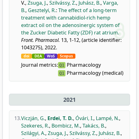
V.
,
Zsuga, J.
,
Szilvássy, Z.
,
Juhász, B.
,
Varga,
B.
,
Gesztelyi, R.
:
The effect of a long-term
treatment with cannabidiol-rich hemp
extract oil on the adenosinergic system of
the Zucker Diabetic Fatty (ZDF) rat atrium.
Front. Pharmacol.
13, 1-12, (article identifier:
1043275), 2022.
doi
DEA
WoS
Scopus
Journal metrics:
Pharmacology
Q1
Pharmacology (medical)
Q1
2021
13.
Viczján, G.
,
Erdei, T. D.
,
Óvári, I.
,
Lampé, N.
,
Szekeres, R.
,
Bombicz, M.
,
Takács, B.
,
Szilágyi, A.
,
Zsuga, J.
,
Szilvássy, Z.
,
Juhász, B.
,