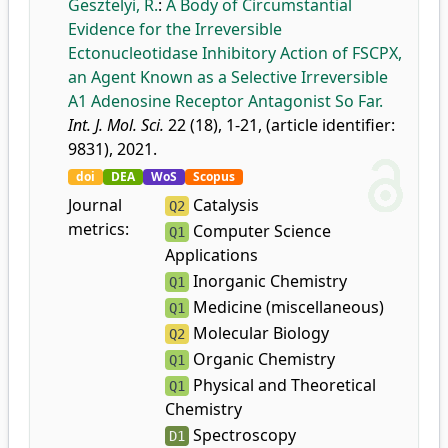
Gesztelyi, R.
:
A Body of Circumstantial
Evidence for the Irreversible
Ectonucleotidase Inhibitory Action of FSCPX,
an Agent Known as a Selective Irreversible
A1 Adenosine Receptor Antagonist So Far.
Int. J. Mol. Sci.
22 (18), 1-21, (article identifier:
9831), 2021.
doi
DEA
WoS
Scopus
Journal
Catalysis
Q2
metrics:
Computer Science
Q1
Applications
Inorganic Chemistry
Q1
Medicine (miscellaneous)
Q1
Molecular Biology
Q2
Organic Chemistry
Q1
Physical and Theoretical
Q1
Chemistry
Spectroscopy
D1