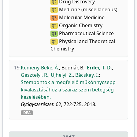
Drug Discovery
Q2
Medicine (miscellaneous)
Q2
Molecular Medicine
Q3
Organic Chemistry
Q2
Pharmaceutical Science
Q1
Physical and Theoretical
Q2
Chemistry
19.
Kemény-Beke, Á.
,
Bodnár, B.
,
Erdei, T. D.
,
Gesztelyi, R.
,
Ujhelyi, Z.
,
Bácskay, I.
:
Szempontok a megfelelő műkönnycsepp
kiválasztásához a száraz szem betegség
kezelésében.
Gyógyszerészet.
62, 722-725, 2018.
DEA