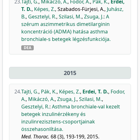
23.
Tajti, G.
,
Mikáczó, A.
,
Fodor, A.
,
Pák, K.
,
Erdei,
T. D.
,
Képes, Z.
,
Szabados-Fürjesi, A.
,
Juhász,
B.
,
Gesztelyi, R.
,
Szilasi, M.
,
Zsuga, J.
:
A
szérum aszimmetrikus dimetilarginin
koncentráció (ADMA) hatása asthma
bronchiale-s betegek légzésfunkciója.
DEA
2015
24.
Tajti, G.
,
Pák, K.
,
Képes, Z.
,
Erdei, T. D.
,
Fodor,
A.
,
Mikáczó, A.
,
Zsuga, J.
,
Szilasi, M.
,
Gesztelyi, R.
:
Asthma bronchiale-val kezelt
betegek inzulinérzékeny és
inzulinrezisztens-csoportjainak
összehasonlítása.
Med. Thorac.
68 (3), 193-199, 2015.