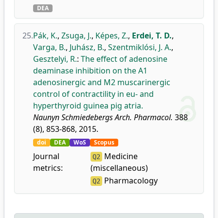
DEA
25.
Pák, K.
,
Zsuga, J.
,
Képes, Z.
,
Erdei, T. D.
,
Varga, B.
,
Juhász, B.
,
Szentmiklósi, J. A.
,
Gesztelyi, R.
:
The effect of adenosine
deaminase inhibition on the A1
adenosinergic and M2 muscarinergic
control of contractility in eu- and
hyperthyroid guinea pig atria.
Naunyn Schmiedebergs Arch. Pharmacol.
388
(8), 853-868, 2015.
doi
DEA
WoS
Scopus
Journal
Medicine
Q2
metrics:
(miscellaneous)
Pharmacology
Q2