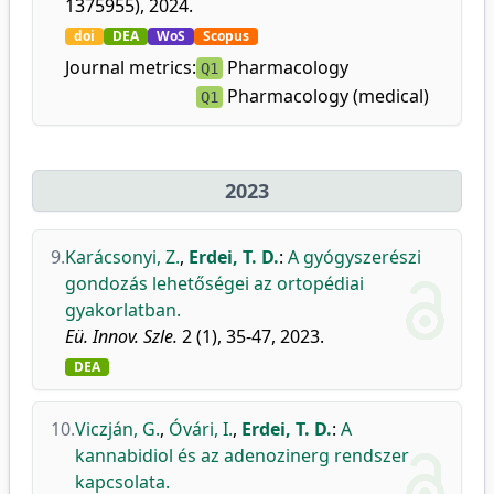
1375955), 2024.
doi
DEA
WoS
Scopus
Journal metrics:
Pharmacology
Q1
Pharmacology (medical)
Q1
2023
9.
Karácsonyi, Z.
,
Erdei, T. D.
:
A gyógyszerészi
gondozás lehetőségei az ortopédiai
gyakorlatban.
Eü. Innov. Szle.
2 (1), 35-47, 2023.
DEA
10.
Viczján, G.
,
Óvári, I.
,
Erdei, T. D.
:
A
kannabidiol és az adenozinerg rendszer
kapcsolata.