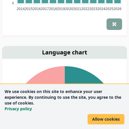
0
2014
2015
2016
2017
2018
2019
2020
2021
2022
2023
2024
2025
2026
Language chart
We use cookies on this site to enhance your user
experience. By continuing to use the site, you agree to the
33.3%
use of cookies.
Privacy policy
Allow cookies