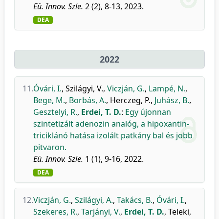
Eü. Innov. Szle.
2 (2), 8-13, 2023.
DEA
2022
11.
Óvári, I.
,
Szilágyi, V.
,
Viczján, G.
,
Lampé, N.
,
Bege, M.
,
Borbás, A.
,
Herczeg, P.
,
Juhász, B.
,
Gesztelyi, R.
,
Erdei, T. D.
:
Egy újonnan
szintetizált adenozin analóg, a hipoxantin-
triciklánó hatása izolált patkány bal és jobb
pitvaron.
Eü. Innov. Szle.
1 (1), 9-16, 2022.
DEA
12.
Viczján, G.
,
Szilágyi, A.
,
Takács, B.
,
Óvári, I.
,
Szekeres, R.
,
Tarjányi, V.
,
Erdei, T. D.
,
Teleki,