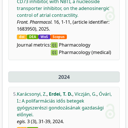
CD73 inhibitor, with NBTI, a nucleoside
transporter inhibitor, on the adenosinergic
control of atrial contractility.
Front. Pharmacol.
16, 1-11, (article identifier:
1683950), 2025.
doi
DEA
WoS
Scopus
Journal metrics:
Pharmacology
Q1
Pharmacology (medical)
Q1
2024
5.
Karácsonyi, Z.
,
Erdei, T. D.
,
Viczján, G.
,
Óvári,
I.
:
A polifarmáciás idős betegek
gyógyszerészi gondozásának gazdasági
előnyei.
egis.
3 (3), 31-39, 2024.