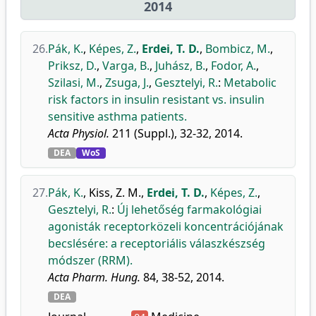
2014
26.
Pák, K.
,
Képes, Z.
,
Erdei, T. D.
,
Bombicz, M.
,
Priksz, D.
,
Varga, B.
,
Juhász, B.
,
Fodor, A.
,
Szilasi, M.
,
Zsuga, J.
,
Gesztelyi, R.
:
Metabolic
risk factors in insulin resistant vs. insulin
sensitive asthma patients.
Acta Physiol.
211 (Suppl.), 32-32, 2014.
DEA
WoS
27.
Pák, K.
,
Kiss, Z. M.
,
Erdei, T. D.
,
Képes, Z.
,
Gesztelyi, R.
:
Új lehetőség farmakológiai
agonisták receptorközeli koncentrációjának
becslésére: a receptoriális válaszkészség
módszer (RRM).
Acta Pharm. Hung.
84, 38-52, 2014.
DEA