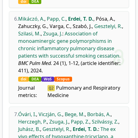
doi
DEA
6.
Mikáczó, A.
,
Papp, C.
,
Erdei, T. D.
,
Pósa, A.
,
Zahuczky, G.
,
Varga, C.
,
Szabó, J.
,
Gesztelyi, R.
,
Szilasi, M.
,
Zsuga, J.
:
Association of
monoaminergic gene polymorphisms in
chronic inflammatory pulmonary disease
patients with successful smoking cessation.
BMC Pulm Med.
24 (1), 1-12, (article identifier:
411), 2024.
doi
DEA
WoS
Scopus
Journal
Pulmonary and Respiratory
Q2
metrics:
Medicine
7.
Óvári, I.
,
Viczján, G.
,
Bege, M.
,
Borbás, A.
,
Herczegh, P.
,
Zsuga, J.
,
Papp, Z.
,
Szilvássy, Z.
,
Juhász, B.
,
Gesztelyi, R.
,
Erdei, T. D.
:
The ex
vivo effects of hypoxanthine-tricyclano, a