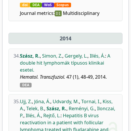
doi
DEA
WoS
Scopus
Journal metrics:
Multidisciplinary
D1
2014
34.
Szász, R.
,
Simon, Z.
,
Gergely, L.
,
Illés, Á.
:
A
double hit lymphomák típusos klinikai
esetei.
Hematol. Transzfuziol.
47 (1), 48-49, 2014.
DEA
35.
Ujj, Z.
,
Jóna, Á.
,
Udvardy, M.
,
Tornai, I.
,
Kiss,
A.
,
Telek, B.
,
Szász, R.
,
Reményi, G.
,
Ilonczai,
P.
,
Illés, Á.
,
Rejtő, L.
:
Hepatitis B virus
reactivation in a patient with follicular
lymphoma treated with fludarabine and