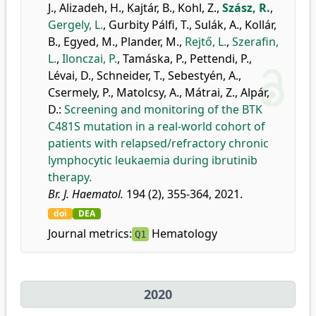
J.
,
Alizadeh, H.
,
Kajtár, B.
,
Kohl, Z.
,
Szász, R.
,
Gergely, L.
,
Gurbity Pálfi, T.
,
Sulák, A.
,
Kollár,
B.
,
Egyed, M.
,
Plander, M.
,
Rejtő, L.
,
Szerafin,
L.
,
Ilonczai, P.
,
Tamáska, P.
,
Pettendi, P.
,
Lévai, D.
,
Schneider, T.
,
Sebestyén, A.
,
Csermely, P.
,
Matolcsy, A.
,
Mátrai, Z.
,
Alpár,
D.
:
Screening and monitoring of the BTK
C481S mutation in a real-world cohort of
patients with relapsed/refractory chronic
lymphocytic leukaemia during ibrutinib
therapy.
Br. J. Haematol.
194 (2), 355-364, 2021.
doi
DEA
Journal metrics:
Hematology
Q1
2020