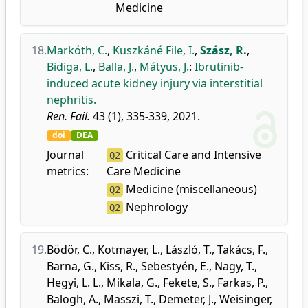
Medicine
18.
Markóth, C.
,
Kuszkáné File, I.
,
Szász, R.
,
Bidiga, L.
,
Balla, J.
,
Mátyus, J.
:
Ibrutinib-
induced acute kidney injury via interstitial
nephritis.
Ren. Fail.
43 (1), 335-339, 2021.
doi
DEA
Journal
Critical Care and Intensive
Q2
metrics:
Care Medicine
Medicine (miscellaneous)
Q2
Nephrology
Q2
19.
Bödör, C.
,
Kotmayer, L.
,
László, T.
,
Takács, F.
,
Barna, G.
,
Kiss, R.
,
Sebestyén, E.
,
Nagy, T.
,
Hegyi, L. L.
,
Mikala, G.
,
Fekete, S.
,
Farkas, P.
,
Balogh, A.
,
Masszi, T.
,
Demeter, J.
,
Weisinger,