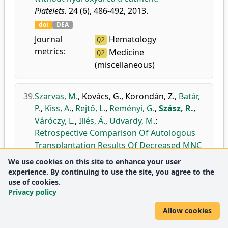
Platelets.
24 (6), 486-492, 2013.
doi
DEA
Journal
Hematology
Q2
metrics:
Medicine
Q2
(miscellaneous)
39.
Szarvas, M.
,
Kovács, G.
,
Korondán, Z.
,
Batár,
P.
,
Kiss, A.
,
Rejtő, L.
,
Reményi, G.
,
Szász, R.
,
Váróczy, L.
,
Illés, Á.
,
Udvardy, M.
:
Retrospective Comparison Of Autologous
Transplantation Results Of Decreased MNC
Viability Graft Cases (n=52) To Good Viability
We use cookies on this site to enhance your user
Graft Cases (n=306), a Single Centre
experience. By continuing to use the site, you agree to the
Experience.
use of cookies.
Privacy policy
Blood.
122 (21), 1-3, (article identifier: 2164),
2013.
Allow cookies
doi
DEA
WoS