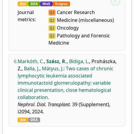
doi
DEA
WoS
Scopus
Journal
Cancer Research
Q3
metrics:
Medicine (miscellaneous)
Q2
Oncology
Q2
Pathology and Forensic
Q2
Medicine
6.
Markóth, C.
,
Szász, R.
,
Bidiga, L.
,
Prohászka,
Z.
,
Balla, J.
,
Mátyus, J.
:
Two cases of chronic
lymphocytic leukemia associated
immunotactoid glomerulopathy: variable
clinical presentation, close hematological
collaboration.
Nephrol. Dial. Transplant.
39 (Supplement),
i2094, 2024.
doi
DEA