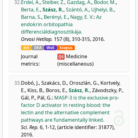
32.
Erdei, A.
,
Steiber, Z.
,
Gazdag, A.
,
Bodor, M.
,
Berta, E.
,
Szász, R.
,
Szántó, A.
,
Ujhelyi, B.
,
Barna, S.
,
Berényi, E.
,
Nagy, E. V.
:
Az
endokrin orbitopathia
differenciáldiagnosztikája.
Orvosi Hetilap.
157 (8), 310-315, 2016.
doi
DEA
WoS
Scopus
Journal
Medicine
Q4
metrics:
(miscellaneous)
33.
Dobó, J.
,
Szakács, D.
,
Oroszlán, G.
,
Kortvely,
E.
,
Kiss, B.
,
Boros, E.
,
Szász, R.
,
Závodszky, P.
,
Gál, P.
,
Pál, G.
:
MASP-3 is the exclusive pro-
factor D activator in resting blood: the
lectin and the alternative complement
pathways are fundamentally linked.
Sci. Rep.
6, 1-12, (article identifier: 31877),
2016.