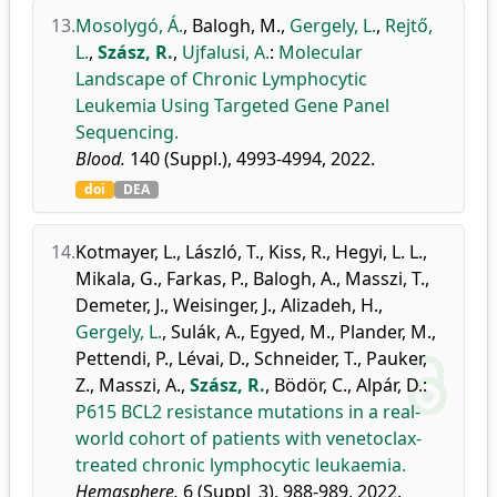
13.
Mosolygó, Á.
,
Balogh, M.
,
Gergely, L.
,
Rejtő,
L.
,
Szász, R.
,
Ujfalusi, A.
:
Molecular
Landscape of Chronic Lymphocytic
Leukemia Using Targeted Gene Panel
Sequencing.
Blood.
140 (Suppl.), 4993-4994, 2022.
doi
DEA
14.
Kotmayer, L.
,
László, T.
,
Kiss, R.
,
Hegyi, L. L.
,
Mikala, G.
,
Farkas, P.
,
Balogh, A.
,
Masszi, T.
,
Demeter, J.
,
Weisinger, J.
,
Alizadeh, H.
,
Gergely, L.
,
Sulák, A.
,
Egyed, M.
,
Plander, M.
,
Pettendi, P.
,
Lévai, D.
,
Schneider, T.
,
Pauker,
Z.
,
Masszi, A.
,
Szász, R.
,
Bödör, C.
,
Alpár, D.
:
P615 BCL2 resistance mutations in a real-
world cohort of patients with venetoclax-
treated chronic lymphocytic leukaemia.
Hemasphere.
6 (Suppl_3), 988-989, 2022.