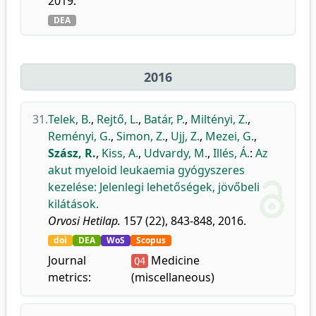
2019.
DEA
2016
31.
Telek, B.
,
Rejtő, L.
,
Batár, P.
,
Miltényi, Z.
,
Reményi, G.
,
Simon, Z.
,
Ujj, Z.
,
Mezei, G.
,
Szász, R.
,
Kiss, A.
,
Udvardy, M.
,
Illés, Á.
:
Az
akut myeloid leukaemia gyógyszeres
kezelése: Jelenlegi lehetőségek, jövőbeli
kilátások.
Orvosi Hetilap.
157 (22), 843-848, 2016.
doi
DEA
WoS
Scopus
Journal
Medicine
Q4
metrics:
(miscellaneous)