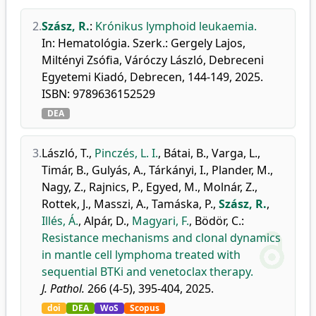
2.
Szász, R.
:
Krónikus lymphoid leukaemia.
In: Hematológia. Szerk.: Gergely Lajos,
Miltényi Zsófia, Váróczy László, Debreceni
Egyetemi Kiadó, Debrecen, 144-149, 2025.
ISBN: 9789636152529
DEA
3.
László, T.
,
Pinczés, L. I.
,
Bátai, B.
,
Varga, L.
,
Timár, B.
,
Gulyás, A.
,
Tárkányi, I.
,
Plander, M.
,
Nagy, Z.
,
Rajnics, P.
,
Egyed, M.
,
Molnár, Z.
,
Rottek, J.
,
Masszi, A.
,
Tamáska, P.
,
Szász, R.
,
Illés, Á.
,
Alpár, D.
,
Magyari, F.
,
Bödör, C.
:
Resistance mechanisms and clonal dynamics
in mantle cell lymphoma treated with
sequential BTKi and venetoclax therapy.
J. Pathol.
266 (4-5), 395-404, 2025.
doi
DEA
WoS
Scopus