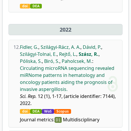
doi
DEA
2022
12.
Fidler, G.
,
Szilágyi-Rácz, A. A.
,
Dávid, P.
,
Szilágyi-Tolnai, E.
,
Rejtő, L.
,
Szász, R.
,
Póliska, S.
,
Biró, S.
,
Paholcsek, M.
:
Circulating microRNA sequencing revealed
miRNome patterns in hematology and
oncology patients aiding the prognosis of
invasive aspergillosis.
Sci. Rep.
12 (1), 1-17, (article identifier: 7144),
2022.
doi
DEA
WoS
Scopus
Journal metrics:
Multidisciplinary
D1