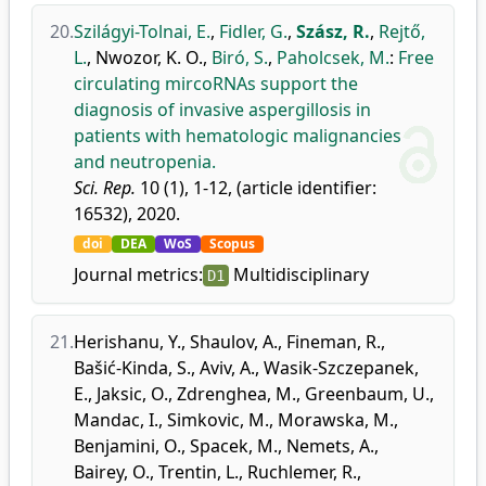
20.
Szilágyi-Tolnai, E.
,
Fidler, G.
,
Szász, R.
,
Rejtő,
L.
,
Nwozor, K. O.
,
Biró, S.
,
Paholcsek, M.
:
Free
circulating mircoRNAs support the
diagnosis of invasive aspergillosis in
patients with hematologic malignancies
and neutropenia.
Sci. Rep.
10 (1), 1-12, (article identifier:
16532), 2020.
doi
DEA
WoS
Scopus
Journal metrics:
Multidisciplinary
D1
21.
Herishanu, Y.
,
Shaulov, A.
,
Fineman, R.
,
Bašić-Kinda, S.
,
Aviv, A.
,
Wasik-Szczepanek,
E.
,
Jaksic, O.
,
Zdrenghea, M.
,
Greenbaum, U.
,
Mandac, I.
,
Simkovic, M.
,
Morawska, M.
,
Benjamini, O.
,
Spacek, M.
,
Nemets, A.
,
Bairey, O.
,
Trentin, L.
,
Ruchlemer, R.
,