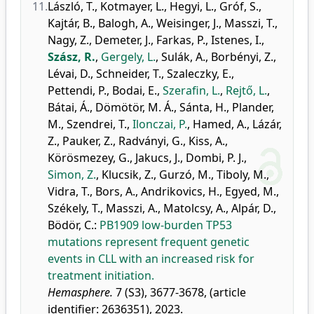
11.
László, T.
,
Kotmayer, L.
,
Hegyi, L.
,
Gróf, S.
,
Kajtár, B.
,
Balogh, A.
,
Weisinger, J.
,
Masszi, T.
,
Nagy, Z.
,
Demeter, J.
,
Farkas, P.
,
Istenes, I.
,
Szász, R.
,
Gergely, L.
,
Sulák, A.
,
Borbényi, Z.
,
Lévai, D.
,
Schneider, T.
,
Szaleczky, E.
,
Pettendi, P.
,
Bodai, E.
,
Szerafin, L.
,
Rejtő, L.
,
Bátai, Á.
,
Dömötör, M. Á.
,
Sánta, H.
,
Plander,
M.
,
Szendrei, T.
,
Ilonczai, P.
,
Hamed, A.
,
Lázár,
Z.
,
Pauker, Z.
,
Radványi, G.
,
Kiss, A.
,
Körösmezey, G.
,
Jakucs, J.
,
Dombi, P. J.
,
Simon, Z.
,
Klucsik, Z.
,
Gurzó, M.
,
Tiboly, M.
,
Vidra, T.
,
Bors, A.
,
Andrikovics, H.
,
Egyed, M.
,
Székely, T.
,
Masszi, A.
,
Matolcsy, A.
,
Alpár, D.
,
Bödör, C.
:
PB1909 low-burden TP53
mutations represent frequent genetic
events in CLL with an increased risk for
treatment initiation.
Hemasphere.
7 (S3), 3677-3678, (article
identifier: 2636351), 2023.