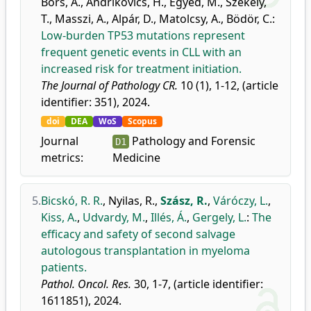
Bors, A.
,
Andrikovics, H.
,
Egyed, M.
,
Székely,
T.
,
Masszi, A.
,
Alpár, D.
,
Matolcsy, A.
,
Bödör, C.
:
Low-burden TP53 mutations represent
frequent genetic events in CLL with an
increased risk for treatment initiation.
The Journal of Pathology CR.
10 (1), 1-12, (article
identifier: 351), 2024.
doi
DEA
WoS
Scopus
Journal
Pathology and Forensic
D1
metrics:
Medicine
5.
Bicskó, R. R.
,
Nyilas, R.
,
Szász, R.
,
Váróczy, L.
,
Kiss, A.
,
Udvardy, M.
,
Illés, Á.
,
Gergely, L.
:
The
efficacy and safety of second salvage
autologous transplantation in myeloma
patients.
Pathol. Oncol. Res.
30, 1-7, (article identifier:
1611851), 2024.