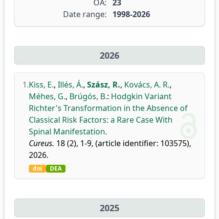
OA:
23
Date range:
1998-2026
2026
1.
Kiss, E.
,
Illés, Á.
,
Szász, R.
,
Kovács, A. R.
,
Méhes, G.
,
Brúgós, B.
:
Hodgkin Variant
Richter's Transformation in the Absence of
Classical Risk Factors: a Rare Case With
Spinal Manifestation.
Cureus.
18 (2), 1-9, (article identifier: 103575),
2026.
doi
DEA
2025