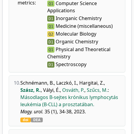
metrics:
Computer Science
Q1
Applications
Inorganic Chemistry
D1
Medicine (miscellaneous)
Q1
Molecular Biology
Q2
Organic Chemistry
D1
Physical and Theoretical
Q1
Chemistry
Spectroscopy
D1
10.
Schnémann, B.
,
Laczkó, I.
,
Hargitai, Z.
,
Szász, R.
,
Vályi, É.
,
Osváth, P.
,
Szűcs, M.
:
Másodlagos B-sejtes krónikus lymphocytás
leukémia (B-CLL) a prosztatában.
Magy. urol.
35 (1), 34-38, 2023.
doi
DEA