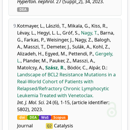
Hyperton. nephrol.
27 (Suppl_2), 34, 2023.
DEA
9.
Kotmayer, L.
,
László, T.
,
Mikala, G.
,
Kiss, R.
,
Lévay, L.
,
Hegyi, L. L.
,
Gróf, S.
,
Nagy, T.
,
Barna,
G.
,
Farkas, P.
,
Weisinger, J.
,
Nagy, Z.
,
Balogh,
A.
,
Masszi, T.
,
Demeter, J.
,
Sulák, A.
,
Kohl, Z.
,
Alizadeh, H.
,
Egyed, M.
,
Pettendi, P.
,
Gergely,
L.
,
Plander, M.
,
Pauker, Z.
,
Masszi, A.
,
Matolcsy, A.
,
Szász, R.
,
Bödör, C.
,
Alpár, D.
:
Landscape of BCL2 Resistance Mutations in a
Real-World Cohort of Patients with
Relapsed/Refractory Chronic Lymphocytic
Leukemia Treated with Venetoclax.
Int. J. Mol. Sci.
24 (6), 1-15, (article identifier:
5802), 2023.
doi
DEA
WoS
Scopus
Journal
Catalysis
Q2