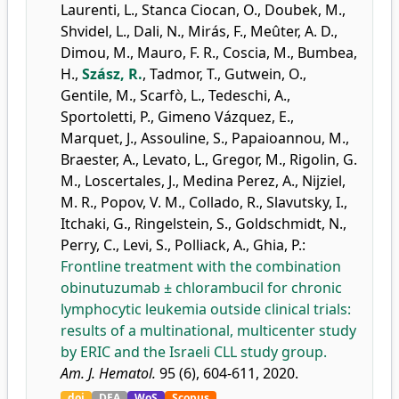
Laurenti, L.
,
Stanca Ciocan, O.
,
Doubek, M.
,
Shvidel, L.
,
Dali, N.
,
Mirás, F.
,
Meûter, A. D.
,
Dimou, M.
,
Mauro, F. R.
,
Coscia, M.
,
Bumbea,
H.
,
Szász, R.
,
Tadmor, T.
,
Gutwein, O.
,
Gentile, M.
,
Scarfò, L.
,
Tedeschi, A.
,
Sportoletti, P.
,
Gimeno Vázquez, E.
,
Marquet, J.
,
Assouline, S.
,
Papaioannou, M.
,
Braester, A.
,
Levato, L.
,
Gregor, M.
,
Rigolin, G.
M.
,
Loscertales, J.
,
Medina Perez, A.
,
Nijziel,
M. R.
,
Popov, V. M.
,
Collado, R.
,
Slavutsky, I.
,
Itchaki, G.
,
Ringelstein, S.
,
Goldschmidt, N.
,
Perry, C.
,
Levi, S.
,
Polliack, A.
,
Ghia, P.
:
Frontline treatment with the combination
obinutuzumab ± chlorambucil for chronic
lymphocytic leukemia outside clinical trials:
results of a multinational, multicenter study
by ERIC and the Israeli CLL study group.
Am. J. Hematol.
95 (6), 604-611, 2020.
doi
DEA
WoS
Scopus