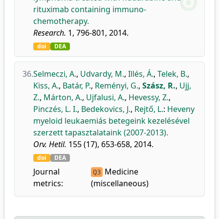
rituximab containing immuno-
chemotherapy.
Research.
1, 796-801, 2014.
doi
DEA
36.
Selmeczi, A.
,
Udvardy, M.
,
Illés, Á.
,
Telek, B.
,
Kiss, A.
,
Batár, P.
,
Reményi, G.
,
Szász, R.
,
Ujj,
Z.
,
Márton, A.
,
Ujfalusi, A.
,
Hevessy, Z.
,
Pinczés, L. I.
,
Bedekovics, J.
,
Rejtő, L.
:
Heveny
myeloid leukaemiás betegeink kezelésével
szerzett tapasztalataink (2007-2013).
Orv. Hetil.
155 (17), 653-658, 2014.
doi
DEA
Journal
Medicine
Q3
metrics:
(miscellaneous)