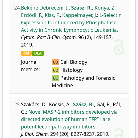
24.
Bekéné Debreceni, I.
,
Szász, R.
,
Kónya, Z.
,
Erdődi, F.
,
Kiss, F.
,
Kappelmayer, J.
:
L-Selectin
Expression Is Influenced by Phosphatase
Activity in Chronic Lymphocytic Leukemia.
Cytom. Part B-Clin. Cytom.
96 (2), 149-157,
2019.
doi
DEA
Journal
Cell Biology
Q3
metrics:
Histology
Q2
Pathology and Forensic
Q1
Medicine
25.
Szakács, D.
,
Kocsis, A.
,
Szász, R.
,
Gál, P.
,
Pál,
G.
:
Novel MASP-2 inhibitors developed via
directed evolution of human TFPI1 are
potent lectin pathway inhibitors.
J. Biol. Chem.
294 (20), 8227-8237, 2019.