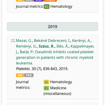
Journal metrics:
Hematology
D1
2019
22.
Mezei, G.
,
Bekéné Debreceni, I.
,
Kerényi, A.
,
Reményi, G.
,
Szász, R.
,
Illés, Á.
,
Kappelmayer,
J.
,
Batár, P.
:
Dasatinib inhibits coated-platelet
generation in patients with chronic myeloid
leukemia.
Platelets.
30 (7), 836-843, 2019.
doi
DEA
Journal
Hematology
Q2
metrics:
Medicine
Q1
(miscellaneous)