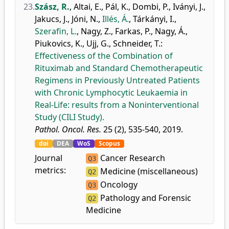
23.
Szász, R.
,
Altai, E.
,
Pál, K.
,
Dombi, P.
,
Iványi, J.
,
Jakucs, J.
,
Jóni, N.
,
Illés, Á.
,
Tárkányi, I.
,
Szerafin, L.
,
Nagy, Z.
,
Farkas, P.
,
Nagy, Á.
,
Piukovics, K.
,
Ujj, G.
,
Schneider, T.
:
Effectiveness of the Combination of
Rituximab and Standard Chemotherapeutic
Regimens in Previously Untreated Patients
with Chronic Lymphocytic Leukaemia in
Real-Life: results from a Noninterventional
Study (CILI Study).
Pathol. Oncol. Res.
25 (2), 535-540, 2019.
doi
DEA
WoS
Scopus
Journal
Cancer Research
Q3
metrics:
Medicine (miscellaneous)
Q2
Oncology
Q3
Pathology and Forensic
Q2
Medicine