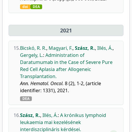
doi
DEA
2021
15.
Bicskó, R. R.
,
Magyari, F.
,
Szász, R.
,
Illés, Á.
,
Gergely, L.
:
Administration of
Daratumumab in the Case of Severe Pure
Red Cell Aplasia after Allogeneic
Transplantation.
Ann. Hematol. Oncol.
8 (2), 1-2, (article
identifier: 1331), 2021.
DEA
16.
Szász, R.
,
Illés, Á.
:
A krónikus lymphoid
leukaemia mai kezelésének
interdiszciplináris kérdései.