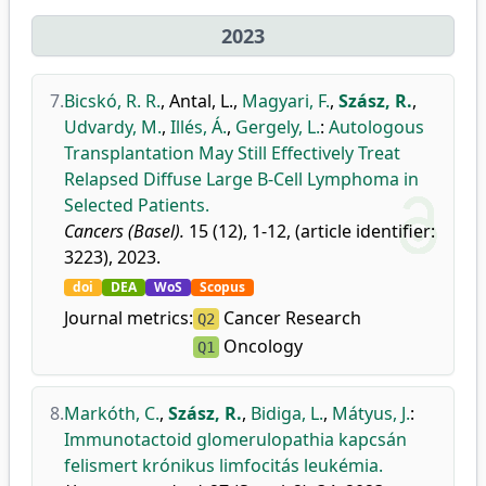
2023
7.
Bicskó, R. R.
,
Antal, L.
,
Magyari, F.
,
Szász, R.
,
Udvardy, M.
,
Illés, Á.
,
Gergely, L.
:
Autologous
Transplantation May Still Effectively Treat
Relapsed Diffuse Large B-Cell Lymphoma in
Selected Patients.
Cancers (Basel).
15 (12), 1-12, (article identifier:
3223), 2023.
doi
DEA
WoS
Scopus
Journal metrics:
Cancer Research
Q2
Oncology
Q1
8.
Markóth, C.
,
Szász, R.
,
Bidiga, L.
,
Mátyus, J.
:
Immunotactoid glomerulopathia kapcsán
felismert krónikus limfocitás leukémia.