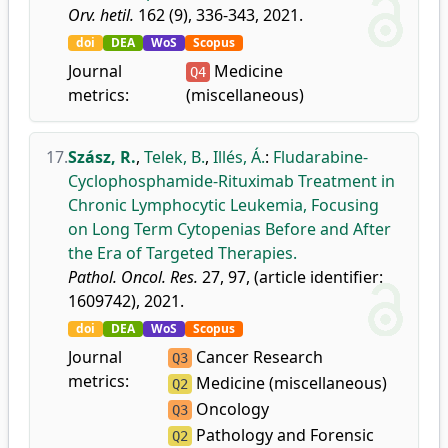
Orv. hetil.
162 (9), 336-343, 2021.
doi
DEA
WoS
Scopus
Journal
Medicine
Q4
metrics:
(miscellaneous)
17.
Szász, R.
,
Telek, B.
,
Illés, Á.
:
Fludarabine-
Cyclophosphamide-Rituximab Treatment in
Chronic Lymphocytic Leukemia, Focusing
on Long Term Cytopenias Before and After
the Era of Targeted Therapies.
Pathol. Oncol. Res.
27, 97, (article identifier:
1609742), 2021.
doi
DEA
WoS
Scopus
Journal
Cancer Research
Q3
metrics:
Medicine (miscellaneous)
Q2
Oncology
Q3
Pathology and Forensic
Q2