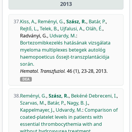
2013
37.
Kiss, A.
,
Reményi, G.
,
Szász, R.
,
Batár, P.
,
Rejtő, L.
,
Telek, B.
,
Ujfalusi, A.
,
Oláh, É.
,
Radványi, G.
,
Udvardy, M.
:
Bortezomibkezelés hatásának vizsgálata
myeloma multiplexes betegek autológ
haemopoeticus őssejt-transzplantációja
során.
Hematol. Transzfuziol.
46 (1), 23-28, 2013.
DEA
38.
Reményi, G.
,
Szász, R.
,
Bekéné Debreceni, I.
,
Szarvas, M.
,
Batár, P.
,
Nagy, B. J.
,
Kappelmayer, J.
,
Udvardy, M.
:
Comparison of
coated-platelet levels in patients with
essential thrombocythemia with and
without hydroxyurea treatment.