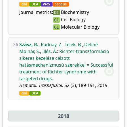
doi
DEA
WoS
Scopus
Journal metrics:
Biochemistry
D1
Cell Biology
Q1
Molecular Biology
Q1
26.
Szász, R.
,
Radnay, Z.
,
Telek, B.
,
Deliné
Molnár, S.
,
Illés, Á.
:
Richter-transzformáció
sikeres kezelése célzott
hatásmechanizmusú szerekkel = Successful
treatment of Richter syndrome with
targeted drugs.
Hematol. Trasnzfuziol.
52 (3), 189-191, 2019.
doi
DEA
2018