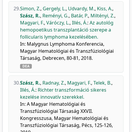
29.
Simon, Z.
,
Gergely, L.
,
Udvardy, M.
,
Kiss, A.
,
Szász, R.
,
Reményi, G.
,
Batár, P.
,
Miltényi, Z.
,
Magyari, F.
,
Váróczy, L.
,
Illés, Á.
:
Az autológ
hemopoetikus transzplantáció szerepe a
follicularis lymphoma kezelésében.
In: Malygnus Lymphoma Konferencia,
Magyar Hematológiai és Transzfúziológiai
Társaság, Debrecen, 80-81, 2018.
DEA
30.
Szász, R.
,
Radnay, Z.
,
Magyari, F.
,
Telek, B.
,
Illés, Á.
:
Richter transzformáció sikeres
kezelése innovatív szerekkel.
In: A Magyar Hematológiai és
Transzfúziológiai Társaság XXVII.
Kongresszusa, Magyar Hematológiai és
Transzfúziológiai Társaság, Pécs, 125-126,