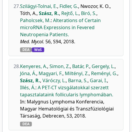
27.
Szilágyi-Tolnai, E.
,
Fidler, G.
,
Nwozor, K. O.
,
Tóth, A.
,
Szász, R.
,
Rejtő, L.
,
Biró, S.
,
Paholcsek, M.
:
Alterations of Certain
microRNA Expressions in Fevered
Neutropenia Patients.
Med. Mycol.
56, S94, 2018.
DEA
WoS
28.
Kenyeres, A.
,
Simon, Z.
,
Batár, P.
,
Gergely, L.
,
Jóna, Á.
,
Magyari, F.
,
Miltényi, Z.
,
Reményi, G.
,
Szász, R.
,
Váróczy, L.
,
Barna, S.
,
Garai, I.
,
Illés, Á.
:
A PET-CT vizsgálatokkal szerzett
tapasztalataink follicularis lymphomában.
In: Malygnus Lymphoma Konferencia,
Magyar Hematológiai és Transzfúziológiai
Társaság, Debrecen, 53, 2018.
DEA