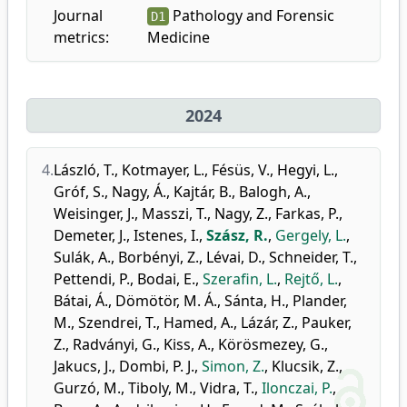
Journal
Pathology and Forensic
D1
metrics:
Medicine
2024
4.
László, T.
,
Kotmayer, L.
,
Fésüs, V.
,
Hegyi, L.
,
Gróf, S.
,
Nagy, Á.
,
Kajtár, B.
,
Balogh, A.
,
Weisinger, J.
,
Masszi, T.
,
Nagy, Z.
,
Farkas, P.
,
Demeter, J.
,
Istenes, I.
,
Szász, R.
,
Gergely, L.
,
Sulák, A.
,
Borbényi, Z.
,
Lévai, D.
,
Schneider, T.
,
Pettendi, P.
,
Bodai, E.
,
Szerafin, L.
,
Rejtő, L.
,
Bátai, Á.
,
Dömötör, M. Á.
,
Sánta, H.
,
Plander,
M.
,
Szendrei, T.
,
Hamed, A.
,
Lázár, Z.
,
Pauker,
Z.
,
Radványi, G.
,
Kiss, A.
,
Körösmezey, G.
,
Jakucs, J.
,
Dombi, P. J.
,
Simon, Z.
,
Klucsik, Z.
,
Gurzó, M.
,
Tiboly, M.
,
Vidra, T.
,
Ilonczai, P.
,