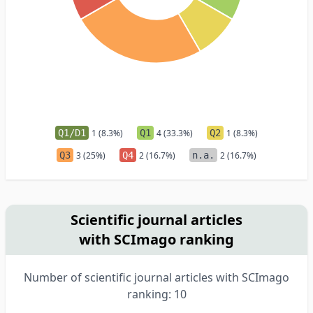
Q1/D1
1 (8.3%)
Q1
4 (33.3%)
Q2
1 (8.3%)
Q3
3 (25%)
Q4
2 (16.7%)
n.a.
2 (16.7%)
Scientific journal articles
with SCImago ranking
Number of scientific journal articles with SCImago
ranking: 10