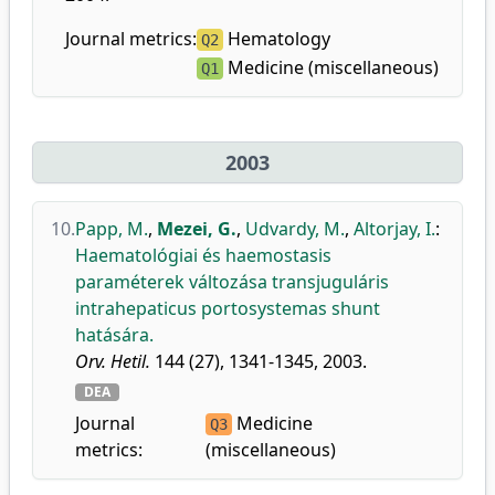
Journal metrics:
Hematology
Q2
Medicine (miscellaneous)
Q1
2003
10.
Papp, M.
,
Mezei, G.
,
Udvardy, M.
,
Altorjay, I.
:
Haematológiai és haemostasis
paraméterek változása transjuguláris
intrahepaticus portosystemas shunt
hatására.
Orv. Hetil.
144 (27), 1341-1345, 2003.
DEA
Journal
Medicine
Q3
metrics:
(miscellaneous)