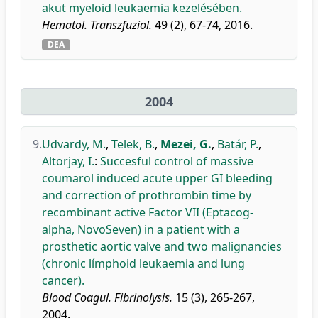
akut myeloid leukaemia kezelésében.
Hematol. Transzfuziol.
49 (2), 67-74, 2016.
DEA
2004
9.
Udvardy, M.
,
Telek, B.
,
Mezei, G.
,
Batár, P.
,
Altorjay, I.
:
Succesful control of massive
coumarol induced acute upper GI bleeding
and correction of prothrombin time by
recombinant active Factor VII (Eptacog-
alpha, NovoSeven) in a patient with a
prosthetic aortic valve and two malignancies
(chronic límphoid leukaemia and lung
cancer).
Blood Coagul. Fibrinolysis.
15 (3), 265-267,
2004.