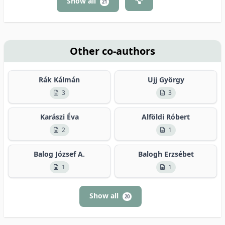
Show all
21
Other co-authors
Rák Kálmán
Ujj György
3
3
Karászi Éva
Alföldi Róbert
2
1
Balog József A.
Balogh Erzsébet
1
1
Show all
20