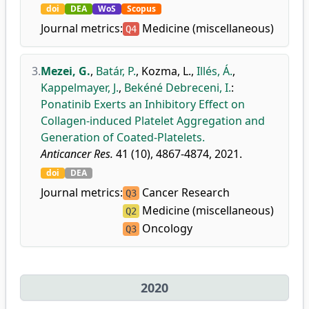
doi
DEA
WoS
Scopus
Journal metrics:
Medicine (miscellaneous)
Q4
3.
Mezei, G.
,
Batár, P.
,
Kozma, L.
,
Illés, Á.
,
Kappelmayer, J.
,
Bekéné Debreceni, I.
:
Ponatinib Exerts an Inhibitory Effect on
Collagen-induced Platelet Aggregation and
Generation of Coated-Platelets.
Anticancer Res.
41 (10), 4867-4874, 2021.
doi
DEA
Journal metrics:
Cancer Research
Q3
Medicine (miscellaneous)
Q2
Oncology
Q3
2020