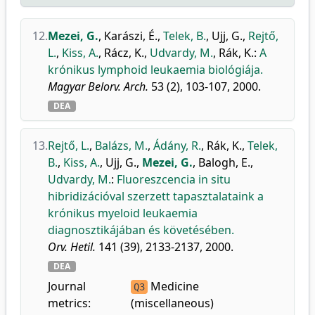
12.
Mezei, G.
,
Karászi, É.
,
Telek, B.
,
Ujj, G.
,
Rejtő,
L.
,
Kiss, A.
,
Rácz, K.
,
Udvardy, M.
,
Rák, K.
:
A
krónikus lymphoid leukaemia biológiája.
Magyar Belorv. Arch.
53 (2), 103-107, 2000.
DEA
13.
Rejtő, L.
,
Balázs, M.
,
Ádány, R.
,
Rák, K.
,
Telek,
B.
,
Kiss, A.
,
Ujj, G.
,
Mezei, G.
,
Balogh, E.
,
Udvardy, M.
:
Fluoreszcencia in situ
hibridizációval szerzett tapasztalataink a
krónikus myeloid leukaemia
diagnosztikájában és követésében.
Orv. Hetil.
141 (39), 2133-2137, 2000.
DEA
Journal
Medicine
Q3
metrics:
(miscellaneous)