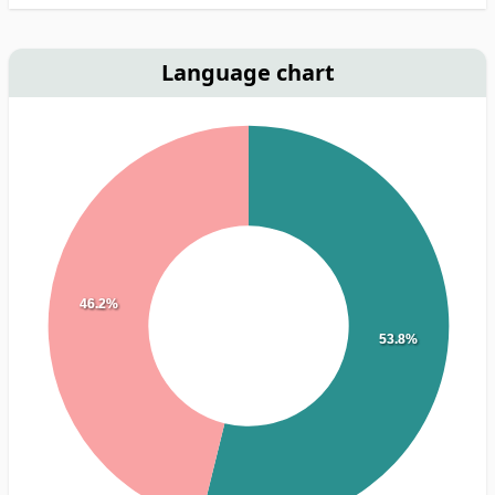
Language chart
46.2%
53.8%