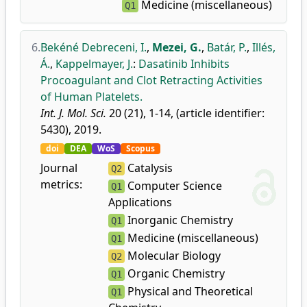
Medicine (miscellaneous)
Q1
6.
Bekéné Debreceni, I.
,
Mezei, G.
,
Batár, P.
,
Illés,
Á.
,
Kappelmayer, J.
:
Dasatinib Inhibits
Procoagulant and Clot Retracting Activities
of Human Platelets.
Int. J. Mol. Sci.
20 (21), 1-14, (article identifier:
5430), 2019.
doi
DEA
WoS
Scopus
Journal
Catalysis
Q2
metrics:
Computer Science
Q1
Applications
Inorganic Chemistry
Q1
Medicine (miscellaneous)
Q1
Molecular Biology
Q2
Organic Chemistry
Q1
Physical and Theoretical
Q1