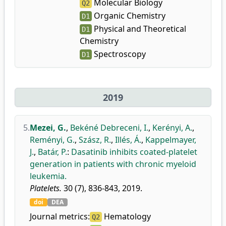
Molecular Biology
Q2
Organic Chemistry
D1
Physical and Theoretical
D1
Chemistry
Spectroscopy
D1
2019
5.
Mezei, G.
,
Bekéné Debreceni, I.
,
Kerényi, A.
,
Reményi, G.
,
Szász, R.
,
Illés, Á.
,
Kappelmayer,
J.
,
Batár, P.
:
Dasatinib inhibits coated-platelet
generation in patients with chronic myeloid
leukemia.
Platelets.
30 (7), 836-843, 2019.
doi
DEA
Journal metrics:
Hematology
Q2