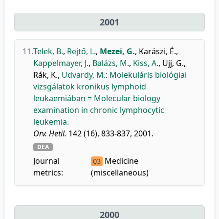
2001
11.
Telek, B.
,
Rejtő, L.
,
Mezei, G.
,
Karászi, É.
,
Kappelmayer, J.
,
Balázs, M.
,
Kiss, A.
,
Ujj, G.
,
Rák, K.
,
Udvardy, M.
:
Molekuláris biológiai
vizsgálatok kronikus lymphoid
leukaemiában = Molecular biology
examination in chronic lymphocytic
leukemia.
Orv. Hetil.
142 (16), 833-837, 2001.
DEA
Journal
Medicine
Q3
metrics:
(miscellaneous)
2000