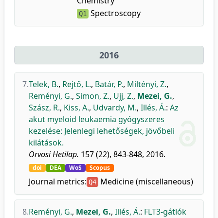
Chemistry
Spectroscopy
Q1
2016
7.
Telek, B.
,
Rejtő, L.
,
Batár, P.
,
Miltényi, Z.
,
Reményi, G.
,
Simon, Z.
,
Ujj, Z.
,
Mezei, G.
,
Szász, R.
,
Kiss, A.
,
Udvardy, M.
,
Illés, Á.
:
Az
akut myeloid leukaemia gyógyszeres
kezelése: Jelenlegi lehetőségek, jövőbeli
kilátások.
Orvosi Hetilap.
157 (22), 843-848, 2016.
doi
DEA
WoS
Scopus
Journal metrics:
Medicine (miscellaneous)
Q4
8.
Reményi, G.
,
Mezei, G.
,
Illés, Á.
:
FLT3-gátlók