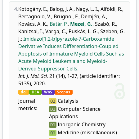
4.
Kotogány, E.
,
Balog, J. A.
,
Nagy, L. I.
,
Alföldi, R.
,
Bertagnolo, V.
,
Brugnol, F.
,
Demjén, A.
,
Kovács, A. K.
,
Batár, P.
,
Mezei, G.
,
Szabó, R.
,
Kanizsai, I.
,
Varga, C.
,
Puskás, L. G.
,
Szeben, G.
J.
:
Imidazo[1,2-b]pyrazole-7-Carboxamide
Derivative Induces Differentiation-Coupled
Apoptosis of Immature Myeloid Cells Such as
Acute Myeloid Leukemia and Myeloid-
Derived Suppressor Cells.
Int. J. Mol. Sci.
21 (14), 1-27, (article identifier:
5135), 2020.
doi
DEA
WoS
Scopus
Journal
Catalysis
Q2
metrics:
Computer Science
D1
Applications
Inorganic Chemistry
D1
Medicine (miscellaneous)
Q1