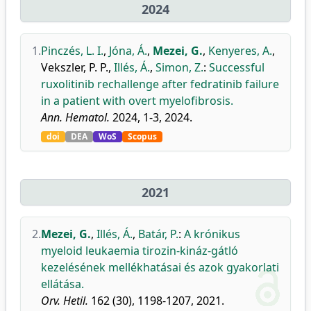
2024
1.
Pinczés, L. I.
,
Jóna, Á.
,
Mezei, G.
,
Kenyeres, A.
,
Vekszler, P. P.
,
Illés, Á.
,
Simon, Z.
:
Successful
ruxolitinib rechallenge after fedratinib failure
in a patient with overt myelofibrosis.
Ann. Hematol.
2024, 1-3, 2024.
doi
DEA
WoS
Scopus
2021
2.
Mezei, G.
,
Illés, Á.
,
Batár, P.
:
A krónikus
myeloid leukaemia tirozin-kináz-gátló
kezelésének mellékhatásai és azok gyakorlati
ellátása.
Orv. Hetil.
162 (30), 1198-1207, 2021.