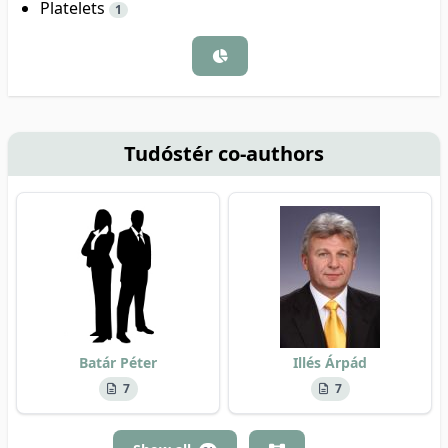
Platelets
1
Tudóstér co-authors
Batár Péter
Illés Árpád
7
7