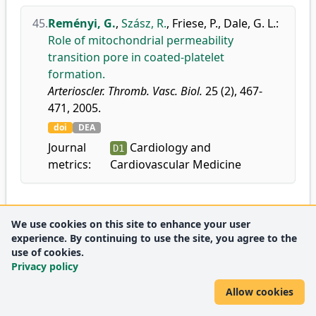
45.
Reményi, G.
,
Szász, R.
,
Friese, P.
,
Dale, G. L.
:
Role of mitochondrial permeability
transition pore in coated-platelet
formation.
Arterioscler. Thromb. Vasc. Biol.
25 (2), 467-
471, 2005.
doi
DEA
Journal
Cardiology and
D1
metrics:
Cardiovascular Medicine
2004
We use cookies on this site to enhance your user
experience. By continuing to use the site, you agree to the
use of cookies.
Privacy policy
46.
Hevessy, Z.
,
Nagy, B. J.
,
Kiss, F.
,
Kissné, S. V.
,
Kiss, A.
,
Reményi, G.
,
Kappelmayer, J.
:
Allow cookies
Paroxysmalis nocturnalis hemoglobinuria