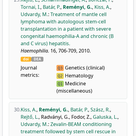
Tornai, I.
,
Batár, P.
,
Reményi, G.
,
Kiss, A.
,
Udvardy, M.
:
Treatment of mantle cell
lymphoma with autologous stem-cell
transplantation in a patient with severe
congenital haemophilia-A and chronic (B
and C virus) hepatitis.
Haemophilia.
16, 706-709, 2010.
doi
DEA
Journal
Genetics (clinical)
Q3
metrics:
Hematology
Q2
Medicine
Q1
(miscellaneous)
30.
Kiss, A.
,
Reményi, G.
,
Batár, P.
,
Szász, R.
,
Rejtő, L.
,
Radványi, G.
,
Fodor, Z.
,
Galuska, L.
,
Udvardy, M.
:
Zevalin-BEAM conditioning
treatment followed by stem cell rescue in