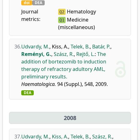
doi
DEA
Journal
Hematology
Q2
metrics:
Medicine
Q1
(miscellaneous)
36.
Udvardy, M.
,
Kiss, A.
,
Telek, B.
,
Batár, P.
,
Reményi, G.
,
Szász, R.
,
Rejtő, L.
:
The
addition of bortezomib to induction
therapy of refractory adultory AML,
preliminary results.
Haematologica.
94 (Suppl.), 548, 2009.
DEA
2008
37.
Udvardy, M.
,
Kiss, A.
,
Telek, B.
,
Szász, R.
,