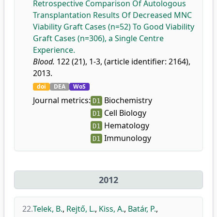
Retrospective Comparison Of Autologous
Transplantation Results Of Decreased MNC
Viability Graft Cases (n=52) To Good Viability
Graft Cases (n=306), a Single Centre
Experience.
Blood.
122 (21), 1-3, (article identifier: 2164),
2013.
doi
DEA
WoS
Journal metrics:
Biochemistry
D1
Cell Biology
D1
Hematology
D1
Immunology
D1
2012
22.
Telek, B.
,
Rejtő, L.
,
Kiss, A.
,
Batár, P.
,