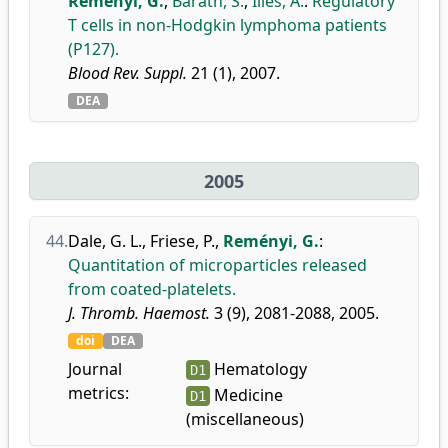
Reményi, G.
,
Baráth, S.
,
Illés, Á.
:
Regulatory
T cells in non-Hodgkin lymphoma patients
(P127).
Blood Rev. Suppl.
21 (1), 2007.
DEA
2005
44.
Dale, G. L.
,
Friese, P.
,
Reményi, G.
:
Quantitation of microparticles released
from coated-platelets.
J. Thromb. Haemost.
3 (9), 2081-2088, 2005.
doi
DEA
Journal
Hematology
D1
metrics:
Medicine
D1
(miscellaneous)