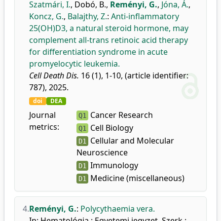
Szatmári, I.
,
Dobó, B.
,
Reményi, G.
,
Jóna, Á.
,
Koncz, G.
,
Balajthy, Z.
:
Anti-inflammatory
25(OH)D3, a natural steroid hormone, may
complement all-trans retinoic acid therapy
for differentiation syndrome in acute
promyelocytic leukemia.
Cell Death Dis.
16 (1), 1-10, (article identifier:
787), 2025.
doi
DEA
Journal
Cancer Research
Q1
metrics:
Cell Biology
Q1
Cellular and Molecular
D1
Neuroscience
Immunology
D1
Medicine (miscellaneous)
D1
4.
Reményi, G.
:
Polycythaemia vera.
In: Hematológia : Egyetemi jegyzet. Szerk.: