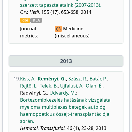
szerzett tapasztalataink (2007-2013).
Orv. Hetil.
155 (17), 653-658, 2014.
doi
DEA
Journal
Medicine
Q3
metrics:
(miscellaneous)
2013
19.
Kiss, A.
,
Reményi, G.
,
Szász, R.
,
Batár, P.
,
Rejtő, L.
,
Telek, B.
,
Ujfalusi, A.
,
Oláh, É.
,
Radványi, G.
,
Udvardy, M.
:
Bortezomibkezelés hatásának vizsgálata
myeloma multiplexes betegek autológ
haemopoeticus őssejt-transzplantációja
során.
Hematol. Transzfuziol.
46 (1), 23-28, 2013.