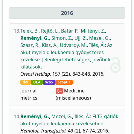
2016
13.
Telek, B.
,
Rejtő, L.
,
Batár, P.
,
Miltényi, Z.
,
Reményi, G.
,
Simon, Z.
,
Ujj, Z.
,
Mezei, G.
,
Szász, R.
,
Kiss, A.
,
Udvardy, M.
,
Illés, Á.
:
Az
akut myeloid leukaemia gyógyszeres
kezelése: Jelenlegi lehetőségek, jövőbeli
kilátások.
Orvosi Hetilap.
157 (22), 843-848, 2016.
doi
DEA
WoS
Scopus
Journal
Medicine
Q4
metrics:
(miscellaneous)
14.
Reményi, G.
,
Mezei, G.
,
Illés, Á.
:
FLT3-gátlók
akut myeloid leukaemia kezelésében.
Hematol. Transzfuziol.
49 (2), 67-74, 2016.