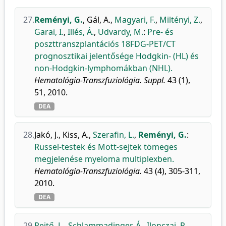
27.
Reményi, G.
,
Gál, A.
,
Magyari, F.
,
Miltényi, Z.
,
Garai, I.
,
Illés, Á.
,
Udvardy, M.
:
Pre- és
poszttranszplantációs 18FDG-PET/CT
prognosztikai jelentősége Hodgkin- (HL) és
non-Hodgkin-lymphomákban (NHL).
Hematológia-Transzfuziológia. Suppl.
43 (1),
51, 2010.
DEA
28.
Jakó, J.
,
Kiss, A.
,
Szerafin, L.
,
Reményi, G.
:
Russel-testek és Mott-sejtek tömeges
megjelenése myeloma multiplexben.
Hematológia-Transzfuziológia.
43 (4), 305-311,
2010.
DEA
29.
Rejtő, L.
,
Schlammadinger, Á.
,
Ilonczai, P.
,