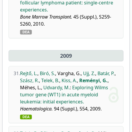
follicular lymphoma patient: single-centre
experiences.
Bone Marrow Transplant.
45 (Suppl.), S259-
S260, 2010.
DEA
2009
31.
Rejtő, L.
,
Biró, S.
,
Vargha, G.
,
Ujj, Z.
,
Batár, P.
,
Szász, R.
,
Telek, B.
,
Kiss, A.
,
Reményi, G.
,
Méhes, L.
,
Udvardy, M.
:
Exploring Wilms
tumor gene (WT1) in acute myeloid
leukemia: initial experiences.
Haematologica.
94 (Suppl.), 554, 2009.
DEA