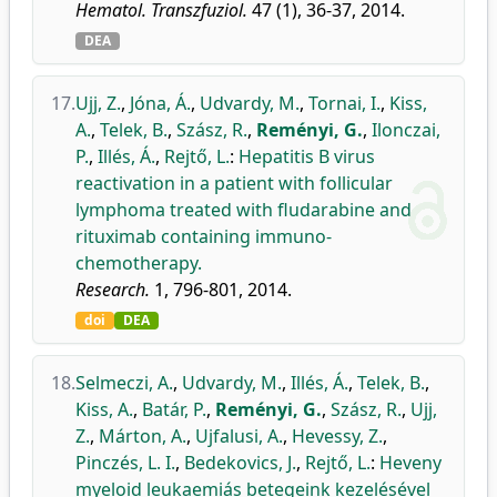
Hematol. Transzfuziol.
47 (1), 36-37, 2014.
DEA
17.
Ujj, Z.
,
Jóna, Á.
,
Udvardy, M.
,
Tornai, I.
,
Kiss,
A.
,
Telek, B.
,
Szász, R.
,
Reményi, G.
,
Ilonczai,
P.
,
Illés, Á.
,
Rejtő, L.
:
Hepatitis B virus
reactivation in a patient with follicular
lymphoma treated with fludarabine and
rituximab containing immuno-
chemotherapy.
Research.
1, 796-801, 2014.
doi
DEA
18.
Selmeczi, A.
,
Udvardy, M.
,
Illés, Á.
,
Telek, B.
,
Kiss, A.
,
Batár, P.
,
Reményi, G.
,
Szász, R.
,
Ujj,
Z.
,
Márton, A.
,
Ujfalusi, A.
,
Hevessy, Z.
,
Pinczés, L. I.
,
Bedekovics, J.
,
Rejtő, L.
:
Heveny
myeloid leukaemiás betegeink kezelésével