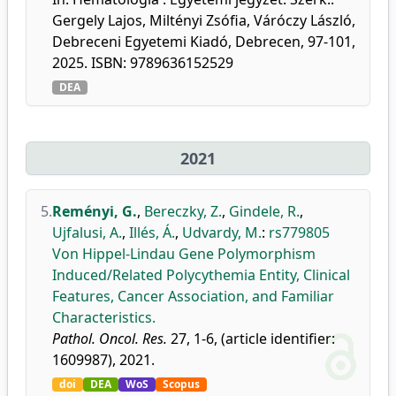
Gergely Lajos, Miltényi Zsófia, Váróczy László,
Debreceni Egyetemi Kiadó, Debrecen, 97-101,
2025. ISBN: 9789636152529
DEA
2021
5.
Reményi, G.
,
Bereczky, Z.
,
Gindele, R.
,
Ujfalusi, A.
,
Illés, Á.
,
Udvardy, M.
:
rs779805
Von Hippel-Lindau Gene Polymorphism
Induced/Related Polycythemia Entity, Clinical
Features, Cancer Association, and Familiar
Characteristics.
Pathol. Oncol. Res.
27, 1-6, (article identifier:
1609987), 2021.
doi
DEA
WoS
Scopus