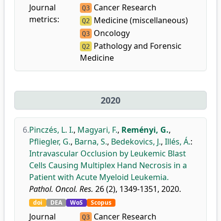
Journal
Cancer Research
Q3
metrics:
Medicine (miscellaneous)
Q2
Oncology
Q3
Pathology and Forensic
Q2
Medicine
2020
6.
Pinczés, L. I.
,
Magyari, F.
,
Reményi, G.
,
Pfliegler, G.
,
Barna, S.
,
Bedekovics, J.
,
Illés, Á.
:
Intravascular Occlusion by Leukemic Blast
Cells Causing Multiplex Hand Necrosis in a
Patient with Acute Myeloid Leukemia.
Pathol. Oncol. Res.
26 (2), 1349-1351, 2020.
doi
DEA
WoS
Scopus
Journal
Cancer Research
Q3