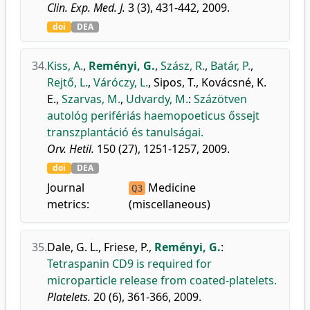
Clin. Exp. Med. J.
3 (3), 431-442, 2009.
doi
DEA
34.
Kiss, A.
,
Reményi, G.
,
Szász, R.
,
Batár, P.
,
Rejtő, L.
,
Váróczy, L.
,
Sipos, T.
,
Kovácsné, K.
E.
,
Szarvas, M.
,
Udvardy, M.
:
Százötven
autológ perifériás haemopoeticus őssejt
transzplantáció és tanulságai.
Orv. Hetil.
150 (27), 1251-1257, 2009.
doi
DEA
Journal
Medicine
Q3
metrics:
(miscellaneous)
35.
Dale, G. L.
,
Friese, P.
,
Reményi, G.
:
Tetraspanin CD9 is required for
microparticle release from coated-platelets.
Platelets.
20 (6), 361-366, 2009.