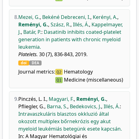
8.
Mezei, G.
,
Bekéné Debreceni, I.
,
Kerényi, A.
,
Reményi, G.
,
Szász, R.
,
Illés, Á.
,
Kappelmayer,
J.
,
Batár, P.
:
Dasatinib inhibits coated-platelet
generation in patients with chronic myeloid
leukemia.
Platelets.
30 (7), 836-843, 2019.
doi
DEA
Journal metrics:
Hematology
Q2
Medicine (miscellaneous)
Q1
9.
Pinczés, L. I.
,
Magyari, F.
,
Reményi, G.
,
Pfliegler, G.
,
Barna, S.
,
Bedekovics, J.
,
Illés, Á.
:
Intravaszkuláris blasztos okkluzió által
okozott multiplex bőrnekrózis egy akut
myeloid leukémiás betegünk esete kapcsán.
In: A Magyar Hematológiai és