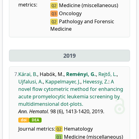
metrics:
Medicine (miscellaneous)
Q2
Oncology
Q3
Pathology and Forensic
Q2
Medicine
2019
7.
Kárai, B.
,
Habók, M.
,
Reményi, G.
,
Rejtő, L.
,
Ujfalusi, A.
,
Kappelmayer, J.
,
Hevessy, Z.
:
A
novel flow cytometric method for enhancing
acute promyelocytic leukemia screening by
multidimensional dot-plots.
Ann. Hematol.
98 (6), 1413-1420, 2019.
doi
DEA
Journal metrics:
Hematology
Q2
Medicine (miscellaneous)
Q1