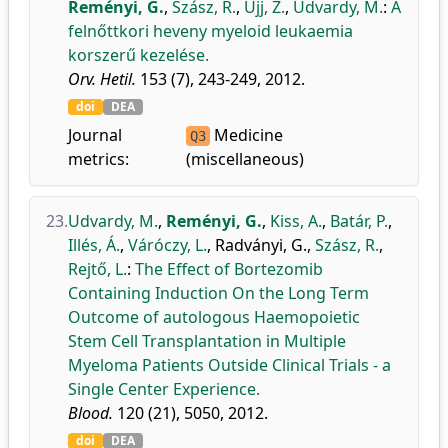
Reményi, G.
,
Szász, R.
,
Ujj, Z.
,
Udvardy, M.
:
A
felnőttkori heveny myeloid leukaemia
korszerű kezelése.
Orv. Hetil.
153 (7), 243-249, 2012.
doi
DEA
Journal
Medicine
Q3
metrics:
(miscellaneous)
23.
Udvardy, M.
,
Reményi, G.
,
Kiss, A.
,
Batár, P.
,
Illés, Á.
,
Váróczy, L.
,
Radványi, G.
,
Szász, R.
,
Rejtő, L.
:
The Effect of Bortezomib
Containing Induction On the Long Term
Outcome of autologous Haemopoietic
Stem Cell Transplantation in Multiple
Myeloma Patients Outside Clinical Trials - a
Single Center Experience.
Blood.
120 (21), 5050, 2012.
doi
DEA