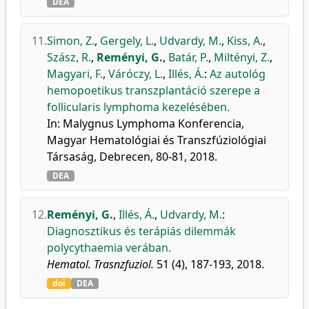
DEA
11.
Simon, Z.
,
Gergely, L.
,
Udvardy, M.
,
Kiss, A.
,
Szász, R.
,
Reményi, G.
,
Batár, P.
,
Miltényi, Z.
,
Magyari, F.
,
Váróczy, L.
,
Illés, Á.
:
Az autológ
hemopoetikus transzplantáció szerepe a
follicularis lymphoma kezelésében.
In: Malygnus Lymphoma Konferencia,
Magyar Hematológiai és Transzfúziológiai
Társaság, Debrecen, 80-81, 2018.
DEA
12.
Reményi, G.
,
Illés, Á.
,
Udvardy, M.
:
Diagnosztikus és terápiás dilemmák
polycythaemia verában.
Hematol. Trasnzfuziol.
51 (4), 187-193, 2018.
doi
DEA