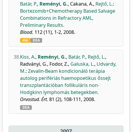
Batár, P.
,
Reményi, G.
,
Cakana, A.
,
Rejtő, L.
:
Bortezomib+Chemotherapy Based Salvage
Combinations in Refractory AML,
Preliminary Results.
Blood.
112 (11), 1-2, 2008.
doi
DEA
38.
Kiss, A.
,
Reményi, G.
,
Batár, P.
,
Rejtő, L.
,
Radványi, G.
,
Fodor, Z.
,
Galuska, L.
,
Udvardy,
M.
:
Zevalin-Beam kondicionáló terápia
autolog perifériás haemopoetikus őssejt
transzplantációban follikuláris non-
Hodgkinn lymphomás betegekben.
Orvostud. Ért.
81 (2), 108-111, 2008.
DEA
2007