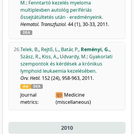
M.
:
Fenntartó kezelés myeloma
multiplexben autológ perifériás
őssejtátültetés után - eredményeink.
Hematol. Transzfuziol.
44 (1), 30-33, 2011.
DEA
26.
Telek, B.
,
Rejtő, L.
,
Batár, P.
,
Reményi, G.
,
Szász, R.
,
Kiss, A.
,
Udvardy, M.
:
Gyakorlati
szempontok és kérdések a krónikus
lymphoid leukaemia kezelésében.
Orv. Hetil.
152 (24), 958-963, 2011.
doi
DEA
Journal
Medicine
Q3
metrics:
(miscellaneous)
2010