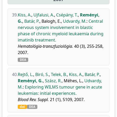
39.
Kiss, A.
,
Ujfalusi, A.
,
Csépány, T.
,
Reményi,
G.
,
Batár, P.
,
Balogh, E.
,
Udvardy, M.
:
Central
nervous system involvement in blastic
phase of chronic myeloid leukaemia during
imatinib treatment.
Hematológia-transzfuziológia.
40 (3), 255-258,
2007.
DEA
40.
Rejtő, L.
,
Biró, S.
,
Telek, B.
,
Kiss, A.
,
Batár, P.
,
Reményi, G.
,
Szász, R.
,
Méhes, L.
,
Udvardy,
M.
:
Exploring WILMS tumour gene in acute
leukemias: initial experiences.
Blood Rev. Suppl.
21 (1), S109, 2007.
doi
DEA