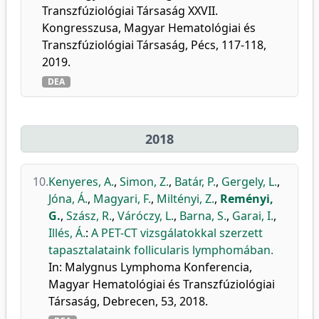
Transzfúziológiai Társaság XXVII.
Kongresszusa, Magyar Hematológiai és
Transzfúziológiai Társaság, Pécs, 117-118,
2019.
DEA
2018
10.
Kenyeres, A.
,
Simon, Z.
,
Batár, P.
,
Gergely, L.
,
Jóna, Á.
,
Magyari, F.
,
Miltényi, Z.
,
Reményi,
G.
,
Szász, R.
,
Váróczy, L.
,
Barna, S.
,
Garai, I.
,
Illés, Á.
:
A PET-CT vizsgálatokkal szerzett
tapasztalataink follicularis lymphomában.
In: Malygnus Lymphoma Konferencia,
Magyar Hematológiai és Transzfúziológiai
Társaság, Debrecen, 53, 2018.