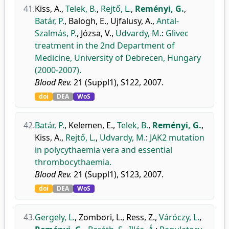
41.
Kiss, A.
,
Telek, B.
,
Rejtő, L.
,
Reményi, G.
,
Batár, P.
,
Balogh, E.
,
Ujfalusy, A.
,
Antal-
Szalmás, P.
,
Józsa, V.
,
Udvardy, M.
:
Glivec
treatment in the 2nd Department of
Medicine, University of Debrecen, Hungary
(2000-2007).
Blood Rev.
21 (Suppl1), S122, 2007.
doi
DEA
WoS
42.
Batár, P.
,
Kelemen, E.
,
Telek, B.
,
Reményi, G.
,
Kiss, A.
,
Rejtő, L.
,
Udvardy, M.
:
JAK2 mutation
in polycythaemia vera and essential
thrombocythaemia.
Blood Rev.
21 (Suppl1), S123, 2007.
doi
DEA
WoS
43.
Gergely, L.
,
Zombori, L.
,
Ress, Z.
,
Váróczy, L.
,