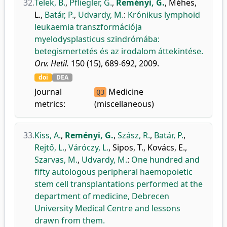
32.
Telek, B.
,
Pfliegler, G.
,
Reményi, G.
,
Méhes,
L.
,
Batár, P.
,
Udvardy, M.
:
Krónikus lymphoid
leukaemia transzformációja
myelodysplasticus szindrómába:
betegismertetés és az irodalom áttekintése.
Orv. Hetil.
150 (15), 689-692, 2009.
doi
DEA
Journal
Medicine
Q3
metrics:
(miscellaneous)
33.
Kiss, A.
,
Reményi, G.
,
Szász, R.
,
Batár, P.
,
Rejtő, L.
,
Váróczy, L.
,
Sipos, T.
,
Kovács, E.
,
Szarvas, M.
,
Udvardy, M.
:
One hundred and
fifty autologous peripheral haemopoietic
stem cell transplantations performed at the
department of medicine, Debrecen
University Medical Centre and lessons
drawn from them.