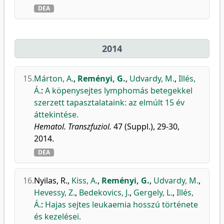
DEA
2014
15.
Márton, A.
,
Reményi, G.
,
Udvardy, M.
,
Illés,
Á.
:
A köpenysejtes lymphomás betegekkel
szerzett tapasztalataink: az elmúlt 15 év
áttekintése.
Hematol. Transzfuziol.
47 (Suppl.), 29-30,
2014.
DEA
16.
Nyilas, R.
,
Kiss, A.
,
Reményi, G.
,
Udvardy, M.
,
Hevessy, Z.
,
Bedekovics, J.
,
Gergely, L.
,
Illés,
Á.
:
Hajas sejtes leukaemia hosszú története
és kezelései.