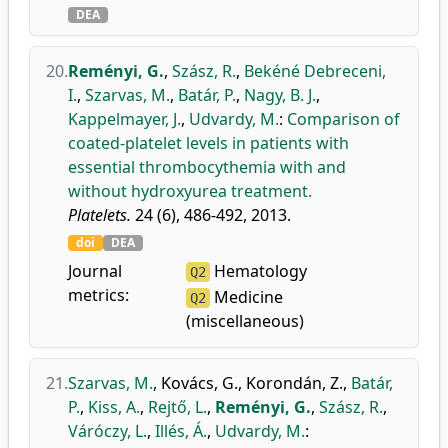
DEA
20.
Reményi, G.
,
Szász, R.
,
Bekéné Debreceni,
I.
,
Szarvas, M.
,
Batár, P.
,
Nagy, B. J.
,
Kappelmayer, J.
,
Udvardy, M.
:
Comparison of
coated-platelet levels in patients with
essential thrombocythemia with and
without hydroxyurea treatment.
Platelets.
24 (6), 486-492, 2013.
doi
DEA
Journal
Hematology
Q2
metrics:
Medicine
Q2
(miscellaneous)
21.
Szarvas, M.
,
Kovács, G.
,
Korondán, Z.
,
Batár,
P.
,
Kiss, A.
,
Rejtő, L.
,
Reményi, G.
,
Szász, R.
,
Váróczy, L.
,
Illés, Á.
,
Udvardy, M.
: