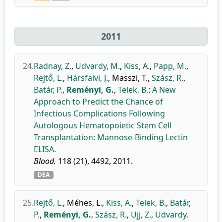
2011
24.
Radnay, Z.
,
Udvardy, M.
,
Kiss, A.
,
Papp, M.
,
Rejtő, L.
,
Hársfalvi, J.
,
Masszi, T.
,
Szász, R.
,
Batár, P.
,
Reményi, G.
,
Telek, B.
:
A New
Approach to Predict the Chance of
Infectious Complications Following
Autologous Hematopoietic Stem Cell
Transplantation: Mannose-Binding Lectin
ELISA.
Blood.
118 (21), 4492, 2011.
DEA
25.
Rejtő, L.
,
Méhes, L.
,
Kiss, A.
,
Telek, B.
,
Batár,
P.
,
Reményi, G.
,
Szász, R.
,
Ujj, Z.
,
Udvardy,