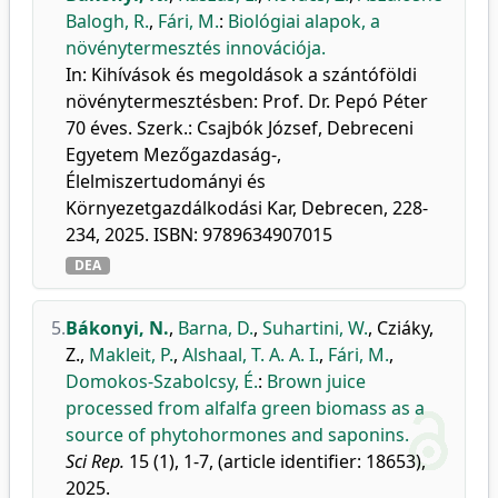
Balogh, R.
,
Fári, M.
:
Biológiai alapok, a
növénytermesztés innovációja.
In: Kihívások és megoldások a szántóföldi
növénytermesztésben: Prof. Dr. Pepó Péter
70 éves. Szerk.: Csajbók József, Debreceni
Egyetem Mezőgazdaság-,
Élelmiszertudományi és
Környezetgazdálkodási Kar, Debrecen, 228-
234, 2025. ISBN: 9789634907015
DEA
5.
Bákonyi, N.
,
Barna, D.
,
Suhartini, W.
,
Cziáky,
Z.
,
Makleit, P.
,
Alshaal, T. A. A. I.
,
Fári, M.
,
Domokos-Szabolcsy, É.
:
Brown juice
processed from alfalfa green biomass as a
source of phytohormones and saponins.
Sci Rep.
15 (1), 1-7, (article identifier: 18653),
2025.