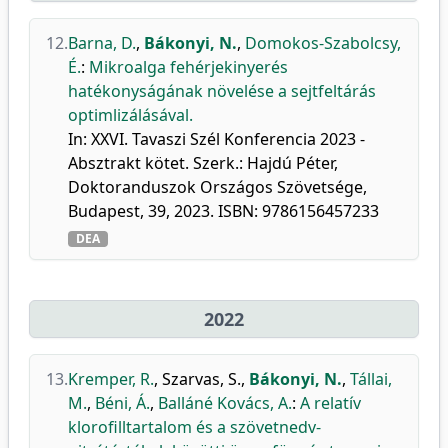
12.
Barna, D.
,
Bákonyi, N.
,
Domokos-Szabolcsy,
É.
:
Mikroalga fehérjekinyerés
hatékonyságának növelése a sejtfeltárás
optimlizálásával.
In: XXVI. Tavaszi Szél Konferencia 2023 -
Absztrakt kötet. Szerk.: Hajdú Péter,
Doktoranduszok Országos Szövetsége,
Budapest, 39, 2023. ISBN: 9786156457233
DEA
2022
13.
Kremper, R.
,
Szarvas, S.
,
Bákonyi, N.
,
Tállai,
M.
,
Béni, Á.
,
Balláné Kovács, A.
:
A relatív
klorofilltartalom és a szövetnedv-