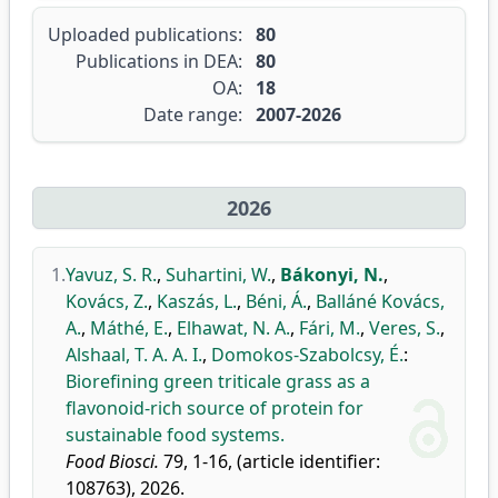
Uploaded publications:
80
Publications in DEA:
80
OA:
18
Date range:
2007-2026
2026
1.
Yavuz, S. R.
,
Suhartini, W.
,
Bákonyi, N.
,
Kovács, Z.
,
Kaszás, L.
,
Béni, Á.
,
Balláné Kovács,
A.
,
Máthé, E.
,
Elhawat, N. A.
,
Fári, M.
,
Veres, S.
,
Alshaal, T. A. A. I.
,
Domokos-Szabolcsy, É.
:
Biorefining green triticale grass as a
flavonoid-rich source of protein for
sustainable food systems.
Food Biosci.
79, 1-16, (article identifier:
108763), 2026.