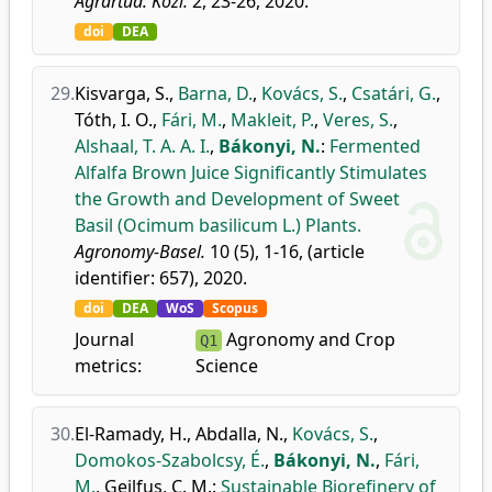
Agrártud. Közl.
2, 23-26, 2020.
doi
DEA
29.
Kisvarga, S.
,
Barna, D.
,
Kovács, S.
,
Csatári, G.
,
Tóth, I. O.
,
Fári, M.
,
Makleit, P.
,
Veres, S.
,
Alshaal, T. A. A. I.
,
Bákonyi, N.
:
Fermented
Alfalfa Brown Juice Significantly Stimulates
the Growth and Development of Sweet
Basil (Ocimum basilicum L.) Plants.
Agronomy-Basel.
10 (5), 1-16, (article
identifier: 657), 2020.
doi
DEA
WoS
Scopus
Journal
Agronomy and Crop
Q1
metrics:
Science
30.
El-Ramady, H.
,
Abdalla, N.
,
Kovács, S.
,
Domokos-Szabolcsy, É.
,
Bákonyi, N.
,
Fári,
M.
,
Geilfus, C. M.
:
Sustainable Biorefinery of