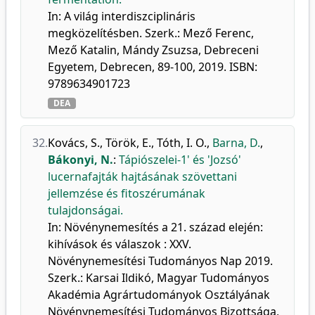
In: A világ interdiszciplináris
megközelítésben. Szerk.: Mező Ferenc,
Mező Katalin, Mándy Zsuzsa, Debreceni
Egyetem, Debrecen, 89-100, 2019. ISBN:
9789634901723
DEA
32.
Kovács, S.
,
Török, E.
,
Tóth, I. O.
,
Barna, D.
,
Bákonyi, N.
:
Tápiószelei-1' és 'Jozsó'
lucernafajták hajtásának szövettani
jellemzése és fitoszérumának
tulajdonságai.
In: Növénynemesítés a 21. század elején:
kihívások és válaszok : XXV.
Növénynemesítési Tudományos Nap 2019.
Szerk.: Karsai Ildikó, Magyar Tudományos
Akadémia Agrártudományok Osztályának
Növénynemesítési Tudományos Bizottsága,