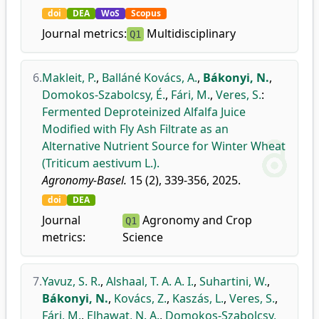
doi
DEA
WoS
Scopus
Journal metrics:
Multidisciplinary
Q1
6.
Makleit, P.
,
Balláné Kovács, A.
,
Bákonyi, N.
,
Domokos-Szabolcsy, É.
,
Fári, M.
,
Veres, S.
:
Fermented Deproteinized Alfalfa Juice
Modified with Fly Ash Filtrate as an
Alternative Nutrient Source for Winter Wheat
(Triticum aestivum L.).
Agronomy-Basel.
15 (2), 339-356, 2025.
doi
DEA
Journal
Agronomy and Crop
Q1
metrics:
Science
7.
Yavuz, S. R.
,
Alshaal, T. A. A. I.
,
Suhartini, W.
,
Bákonyi, N.
,
Kovács, Z.
,
Kaszás, L.
,
Veres, S.
,
Fári, M.
,
Elhawat, N. A.
,
Domokos-Szabolcsy,