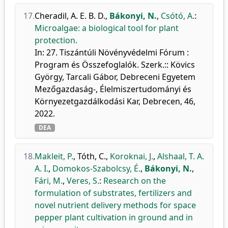
17.
Cheradil, A. E. B. D.
,
Bákonyi, N.
,
Csótó, A.
:
Microalgae: a biological tool for plant
protection.
In: 27. Tiszántúli Növényvédelmi Fórum :
Program és Összefoglalók. Szerk.:: Kövics
György, Tarcali Gábor, Debreceni Egyetem
Mezőgazdaság-, Élelmiszertudományi és
Környezetgazdálkodási Kar, Debrecen, 46,
2022.
DEA
18.
Makleit, P.
,
Tóth, C.
,
Koroknai, J.
,
Alshaal, T. A.
A. I.
,
Domokos-Szabolcsy, É.
,
Bákonyi, N.
,
Fári, M.
,
Veres, S.
:
Research on the
formulation of substrates, fertilizers and
novel nutrient delivery methods for space
pepper plant cultivation in ground and in