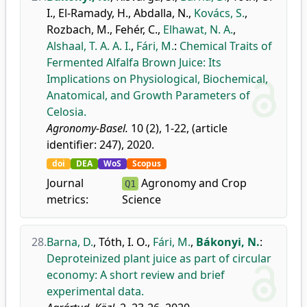
I.
,
El-Ramady, H.
,
Abdalla, N.
,
Kovács, S.
,
Rozbach, M.
,
Fehér, C.
,
Elhawat, N. A.
,
Alshaal, T. A. A. I.
,
Fári, M.
:
Chemical Traits of
Fermented Alfalfa Brown Juice: Its
Implications on Physiological, Biochemical,
Anatomical, and Growth Parameters of
Celosia.
Agronomy-Basel.
10 (2), 1-22, (article
identifier: 247), 2020.
doi
DEA
WoS
Scopus
Journal
Agronomy and Crop
Q1
metrics:
Science
28.
Barna, D.
,
Tóth, I. O.
,
Fári, M.
,
Bákonyi, N.
:
Deproteinized plant juice as part of circular
economy: A short review and brief
experimental data.