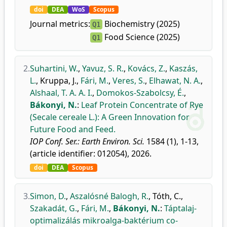
doi
DEA
WoS
Scopus
Journal metrics:
Biochemistry (2025)
Q1
Food Science (2025)
Q1
2.
Suhartini, W.
,
Yavuz, S. R.
,
Kovács, Z.
,
Kaszás,
L.
,
Kruppa, J.
,
Fári, M.
,
Veres, S.
,
Elhawat, N. A.
,
Alshaal, T. A. A. I.
,
Domokos-Szabolcsy, É.
,
Bákonyi, N.
:
Leaf Protein Concentrate of Rye
(Secale cereale L.): A Green Innovation for
Future Food and Feed.
IOP Conf. Ser.: Earth Environ. Sci.
1584 (1), 1-13,
(article identifier: 012054), 2026.
doi
DEA
Scopus
3.
Simon, D.
,
Aszalósné Balogh, R.
,
Tóth, C.
,
Szakadát, G.
,
Fári, M.
,
Bákonyi, N.
:
Táptalaj-
optimalizálás mikroalga-baktérium co-