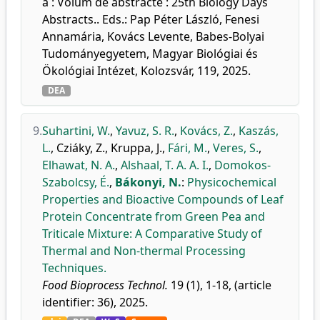
a : Volum de abstracte : 25th Biology Days
Abstracts.. Eds.: Pap Péter László, Fenesi
Annamária, Kovács Levente, Babes-Bolyai
Tudományegyetem, Magyar Biológiai és
Ökológiai Intézet, Kolozsvár, 119, 2025.
DEA
9.
Suhartini, W.
,
Yavuz, S. R.
,
Kovács, Z.
,
Kaszás,
L.
,
Cziáky, Z.
,
Kruppa, J.
,
Fári, M.
,
Veres, S.
,
Elhawat, N. A.
,
Alshaal, T. A. A. I.
,
Domokos-
Szabolcsy, É.
,
Bákonyi, N.
:
Physicochemical
Properties and Bioactive Compounds of Leaf
Protein Concentrate from Green Pea and
Triticale Mixture: A Comparative Study of
Thermal and Non-thermal Processing
Techniques.
Food Bioprocess Technol.
19 (1), 1-18, (article
identifier: 36), 2025.