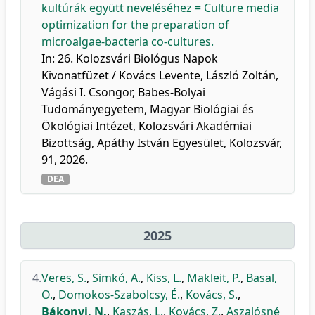
kultúrák együtt neveléséhez = Culture media
optimization for the preparation of
microalgae-bacteria co-cultures.
In: 26. Kolozsvári Biológus Napok
Kivonatfüzet / Kovács Levente, László Zoltán,
Vágási I. Csongor, Babes-Bolyai
Tudományegyetem, Magyar Biológiai és
Ökológiai Intézet, Kolozsvári Akadémiai
Bizottság, Apáthy István Egyesület, Kolozsvár,
91, 2026.
DEA
2025
4.
Veres, S.
,
Simkó, A.
,
Kiss, L.
,
Makleit, P.
,
Basal,
O.
,
Domokos-Szabolcsy, É.
,
Kovács, S.
,
Bákonyi, N.
,
Kaszás, L.
,
Kovács, Z.
,
Aszalósné