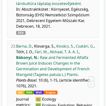
társkultúra táptalaj-összetevőjeként.
In: Absztraktkötet : Környezet, Egészség,
Biztonság (EHS) Nemzetközi Szimpózium
2021, Debreceni Egyetem Műszaki Kar,
Debrecen, 18, 2021.
DEA
23.
Barna, D.
,
Kisvarga, S.
,
Kovács, S.
,
Csatári, G.
,
Tóth, I. O.
,
Fári, M.
,
Alshaal, T. A. A. I.
,
Bákonyi, N.
:
Raw and Fermented Alfalfa
Brown Juice Induces Changes in the
Germination and Development of French
Marigold (Tagetes patula L.) Plants.
Plants-Basel.
10 (6), 1-15, (article identifier:
1076), 2021.
doi
DEA
WoS
Scopus
Journal
Ecology
Q2
metrics:
Ecology, Evolution, Behavior
Q1