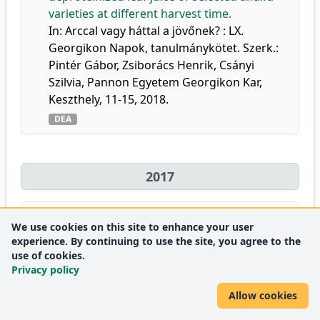
varieties at different harvest time.
In: Arccal vagy háttal a jövőnek? : LX.
Georgikon Napok, tanulmánykötet. Szerk.:
Pintér Gábor, Zsiborács Henrik, Csányi
Szilvia, Pannon Egyetem Georgikon Kar,
Keszthely, 11-15, 2018.
DEA
2017
38.
Koroknai, J.
,
Makleit, P.
,
Kovács, S.
,
Bákonyi,
We use cookies on this site to enhance your user
N.
,
Tóth, I. O.
,
Kurucz, E.
,
Lisztes-Szabó, Z.
,
experience. By continuing to use the site, you agree to the
Zsiláné André, A.
,
Domokos-Szabolcsy, É.
,
use of cookies.
Privacy policy
Veres, S.
,
Fári, M.
:
Épített belső terek
levegőminőségének javítása aktív és passzív
Allow cookies
rizo-fitofiltrációval..