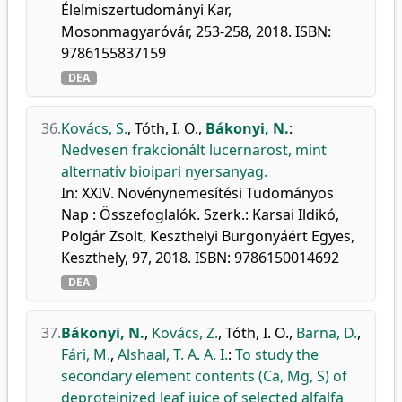
Élelmiszertudományi Kar,
Mosonmagyaróvár, 253-258, 2018. ISBN:
9786155837159
DEA
36.
Kovács, S.
,
Tóth, I. O.
,
Bákonyi, N.
:
Nedvesen frakcionált lucernarost, mint
alternatív bioipari nyersanyag.
In: XXIV. Növénynemesítési Tudományos
Nap : Összefoglalók. Szerk.: Karsai Ildikó,
Polgár Zsolt, Keszthelyi Burgonyáért Egyes,
Keszthely, 97, 2018. ISBN: 9786150014692
DEA
37.
Bákonyi, N.
,
Kovács, Z.
,
Tóth, I. O.
,
Barna, D.
,
Fári, M.
,
Alshaal, T. A. A. I.
:
To study the
secondary element contents (Ca, Mg, S) of
deproteinized leaf juice of selected alfalfa