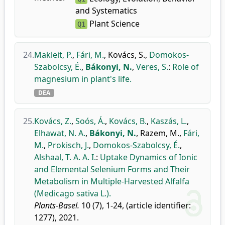
and Systematics
Plant Science
Q1
24.
Makleit, P.
,
Fári, M.
,
Kovács, S.
,
Domokos-
Szabolcsy, É.
,
Bákonyi, N.
,
Veres, S.
:
Role of
magnesium in plant's life.
DEA
25.
Kovács, Z.
,
Soós, Á.
,
Kovács, B.
,
Kaszás, L.
,
Elhawat, N. A.
,
Bákonyi, N.
,
Razem, M.
,
Fári,
M.
,
Prokisch, J.
,
Domokos-Szabolcsy, É.
,
Alshaal, T. A. A. I.
:
Uptake Dynamics of Ionic
and Elemental Selenium Forms and Their
Metabolism in Multiple-Harvested Alfalfa
(Medicago sativa L.).
Plants-Basel.
10 (7), 1-24, (article identifier:
1277), 2021.