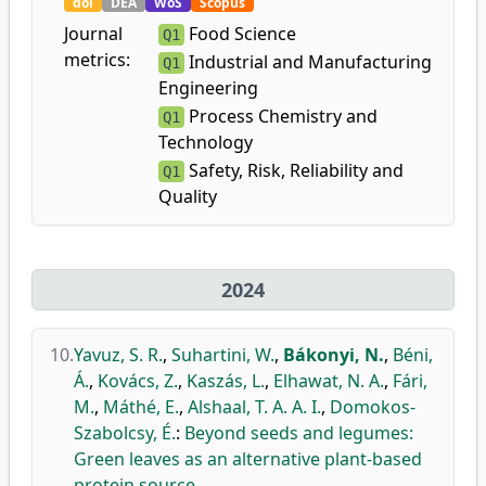
doi
DEA
WoS
Scopus
Journal
Food Science
Q1
metrics:
Industrial and Manufacturing
Q1
Engineering
Process Chemistry and
Q1
Technology
Safety, Risk, Reliability and
Q1
Quality
2024
10.
Yavuz, S. R.
,
Suhartini, W.
,
Bákonyi, N.
,
Béni,
Á.
,
Kovács, Z.
,
Kaszás, L.
,
Elhawat, N. A.
,
Fári,
M.
,
Máthé, E.
,
Alshaal, T. A. A. I.
,
Domokos-
Szabolcsy, É.
:
Beyond seeds and legumes:
Green leaves as an alternative plant-based
protein source.