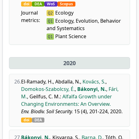
doi
DEA
WoS
Scopus
Journal
Ecology
Q2
metrics:
Ecology, Evolution, Behavior
Q1
and Systematics
Plant Science
Q1
2020
26.
El-Ramady, H.
,
Abdalla, N.
,
Kovács, S.
,
Domokos-Szabolcsy, É.
,
Bákonyi, N.
,
Fári,
M.
,
Geilfus, C. M.
:
Alfalfa Growth under
Changing Environments: An Overview.
Env. Biodiv. Soil Security.
15 (4), 201-224, 2020.
doi
DEA
27.
Bákonyi, N.
,
Kisvarga, S.
,
Barna, D.
,
Tóth, O.