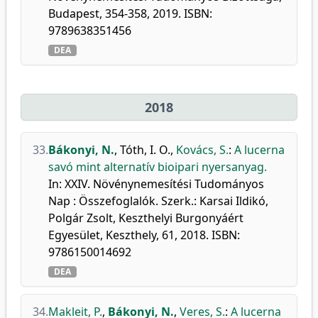
Budapest, 354-358, 2019. ISBN:
9789638351456
DEA
2018
33.
Bákonyi, N.
,
Tóth, I. O.
,
Kovács, S.
:
A lucerna
savó mint alternatív bioipari nyersanyag.
In: XXIV. Növénynemesítési Tudományos
Nap : Összefoglalók. Szerk.: Karsai Ildikó,
Polgár Zsolt, Keszthelyi Burgonyáért
Egyesület, Keszthely, 61, 2018. ISBN:
9786150014692
DEA
34.
Makleit, P.
,
Bákonyi, N.
,
Veres, S.
:
A lucerna