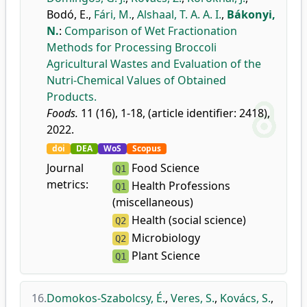
Bodó, E.
,
Fári, M.
,
Alshaal, T. A. A. I.
,
Bákonyi,
N.
:
Comparison of Wet Fractionation
Methods for Processing Broccoli
Agricultural Wastes and Evaluation of the
Nutri-Chemical Values of Obtained
Products.
Foods.
11 (16), 1-18, (article identifier: 2418),
2022.
doi
DEA
WoS
Scopus
Journal
Food Science
Q1
metrics:
Health Professions
Q1
(miscellaneous)
Health (social science)
Q2
Microbiology
Q2
Plant Science
Q1
16.
Domokos-Szabolcsy, É.
,
Veres, S.
,
Kovács, S.
,