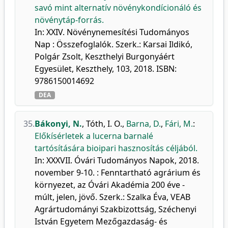
savó mint alternatív növénykondícionáló és
növénytáp-forrás.
In: XXIV. Növénynemesítési Tudományos
Nap : Összefoglalók. Szerk.: Karsai Ildikó,
Polgár Zsolt, Keszthelyi Burgonyáért
Egyesület, Keszthely, 103, 2018. ISBN:
9786150014692
DEA
35.
Bákonyi, N.
,
Tóth, I. O.
,
Barna, D.
,
Fári, M.
:
Előkísérletek a lucerna barnalé
tartósítására bioipari hasznosítás céljából.
In: XXXVII. Óvári Tudományos Napok, 2018.
november 9-10. : Fenntartható agrárium és
környezet, az Óvári Akadémia 200 éve -
múlt, jelen, jövő. Szerk.: Szalka Éva, VEAB
Agrártudományi Szakbizottság, Széchenyi
István Egyetem Mezőgazdaság- és