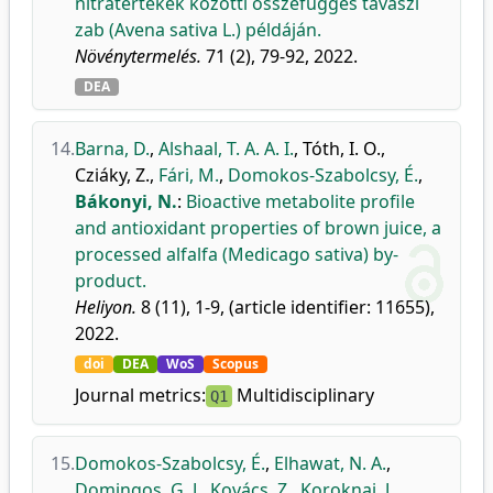
nitrátértékek közötti összefüggés tavaszi
zab (Avena sativa L.) példáján.
Növénytermelés.
71 (2), 79-92, 2022.
DEA
14.
Barna, D.
,
Alshaal, T. A. A. I.
,
Tóth, I. O.
,
Cziáky, Z.
,
Fári, M.
,
Domokos-Szabolcsy, É.
,
Bákonyi, N.
:
Bioactive metabolite profile
and antioxidant properties of brown juice, a
processed alfalfa (Medicago sativa) by-
product.
Heliyon.
8 (11), 1-9, (article identifier: 11655),
2022.
doi
DEA
WoS
Scopus
Journal metrics:
Multidisciplinary
Q1
15.
Domokos-Szabolcsy, É.
,
Elhawat, N. A.
,
Domingos, G. J.
,
Kovács, Z.
,
Koroknai, J.
,