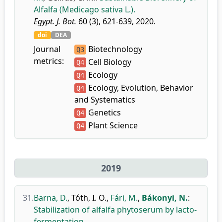
Alfalfa (Medicago sativa L.).
Egypt. J. Bot.
60 (3), 621-639, 2020.
doi
DEA
Journal
Biotechnology
Q3
metrics:
Cell Biology
Q4
Ecology
Q4
Ecology, Evolution, Behavior
Q4
and Systematics
Genetics
Q4
Plant Science
Q4
2019
31.
Barna, D.
,
Tóth, I. O.
,
Fári, M.
,
Bákonyi, N.
:
Stabilization of alfalfa phytoserum by lacto-
fermentation.