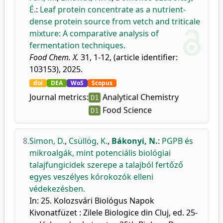
É.
:
Leaf protein concentrate as a nutrient-
dense protein source from vetch and triticale
mixture: A comparative analysis of
fermentation techniques.
Food Chem. X.
31, 1-12, (article identifier:
103153), 2025.
doi
DEA
WoS
Scopus
Journal metrics:
Analytical Chemistry
D1
Food Science
D1
8.
Simon, D.
,
Csüllög, K.
,
Bákonyi, N.
:
PGPB és
mikroalgák, mint potenciális biológiai
talajfungicidek szerepe a talajból fertőző
egyes veszélyes kórokozók elleni
védekezésben.
In: 25. Kolozsvári Biológus Napok
Kivonatfüzet : Zilele Biologice din Cluj, ed. 25-