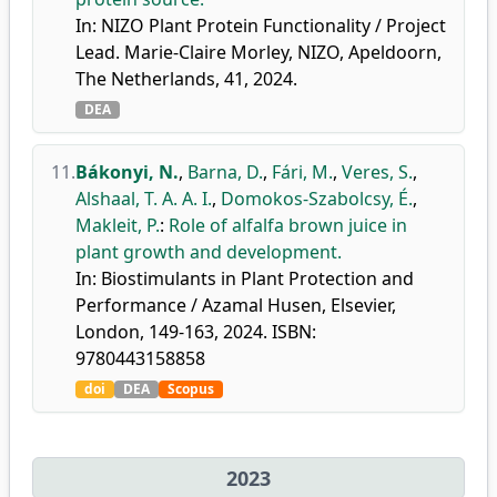
In: NIZO Plant Protein Functionality / Project
Lead. Marie-Claire Morley, NIZO, Apeldoorn,
The Netherlands, 41, 2024.
DEA
11.
Bákonyi, N.
,
Barna, D.
,
Fári, M.
,
Veres, S.
,
Alshaal, T. A. A. I.
,
Domokos-Szabolcsy, É.
,
Makleit, P.
:
Role of alfalfa brown juice in
plant growth and development.
In: Biostimulants in Plant Protection and
Performance / Azamal Husen, Elsevier,
London, 149-163, 2024. ISBN:
9780443158858
doi
DEA
Scopus
2023