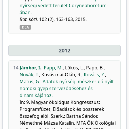
nyírségi védett terület Corynephoretum-
ában.
Bot. közl.
102 (2), 163-163, 2015.
DEA
2012
14.
Jámbor, I.
,
Papp, M.
,
Lőkös, L.
,
Papp, B.
,
Novák, T.
,
Kovásznai-Oláh, R.
,
Kovács, Z.
,
Matus, G.
:
Adatok nyírségi mészkerülő nyílt
homoki gyep szerveződéséhez és
dinamikájához.
In: 9. Magyar ökológus Kongresszus:
Programfüzet, Előadások és poszterek
összefoglalói. Szerk.: Bartha Sándor,
Némethné Mázsa Katalin, MTA ÖK Ökológiai