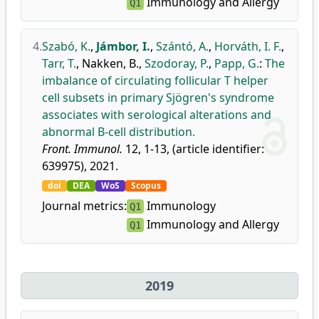
Immunology and Allergy
Q1
4.
Szabó, K.
,
Jámbor, I.
,
Szántó, A.
,
Horváth, I. F.
,
Tarr, T.
,
Nakken, B.
,
Szodoray, P.
,
Papp, G.
:
The
imbalance of circulating follicular T helper
cell subsets in primary Sjögren's syndrome
associates with serological alterations and
abnormal B-cell distribution.
Front. Immunol.
12, 1-13, (article identifier:
639975), 2021.
doi
DEA
WoS
Scopus
Journal metrics:
Immunology
Q1
Immunology and Allergy
Q1
2019