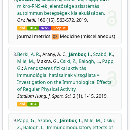
mikro-RNS-ek jelentősége szisztémás
autoimmun betegségek kialakulásában.
Orv. hetil.
160 (15), 563-572, 2019.
doi
DEA
WoS
Scopus
Journal metrics:
Medicine (miscellaneous)
Q3
8.
Berki, A. R.
,
Arany, A. C.
,
Jámbor, I.
,
Szabó, K.
,
Mile, M.
,
Makra, G.
,
Csiki, Z.
,
Balogh, L.
,
Papp,
G.
:
A rendszeres fizikai aktivitás
immunológiai hatásainak vizsgálata =
Investigation on the Immunological Effects
of Regular Physical Activity.
Stadium Hung. J. Sport. Sci.
2 (1), 1-15, 2019.
doi
DEA
9.
Papp, G.
,
Szabó, K.
,
Jámbor, I.
,
Mile, M.
,
Csiki,
Z.
,
Balogh, L.
:
Immunomodulatory effects of