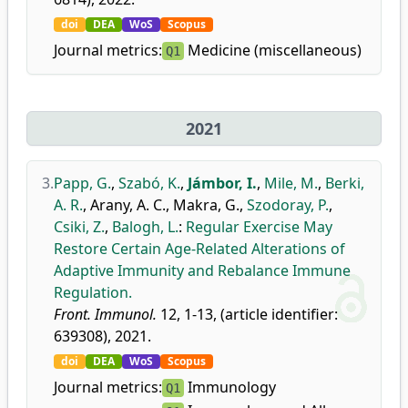
doi
DEA
WoS
Scopus
Journal metrics:
Medicine (miscellaneous)
Q1
2021
3.
Papp, G.
,
Szabó, K.
,
Jámbor, I.
,
Mile, M.
,
Berki,
A. R.
,
Arany, A. C.
,
Makra, G.
,
Szodoray, P.
,
Csiki, Z.
,
Balogh, L.
:
Regular Exercise May
Restore Certain Age-Related Alterations of
Adaptive Immunity and Rebalance Immune
Regulation.
Front. Immunol.
12, 1-13, (article identifier:
639308), 2021.
doi
DEA
WoS
Scopus
Journal metrics:
Immunology
Q1