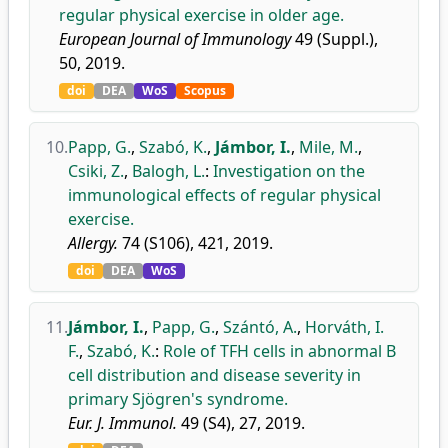
regular physical exercise in older age.
European Journal of Immunology
49 (Suppl.),
50, 2019.
doi
DEA
WoS
Scopus
10.
Papp, G.
,
Szabó, K.
,
Jámbor, I.
,
Mile, M.
,
Csiki, Z.
,
Balogh, L.
:
Investigation on the
immunological effects of regular physical
exercise.
Allergy.
74 (S106), 421, 2019.
doi
DEA
WoS
11.
Jámbor, I.
,
Papp, G.
,
Szántó, A.
,
Horváth, I.
F.
,
Szabó, K.
:
Role of TFH cells in abnormal B
cell distribution and disease severity in
primary Sjögren's syndrome.
Eur. J. Immunol.
49 (S4), 27, 2019.