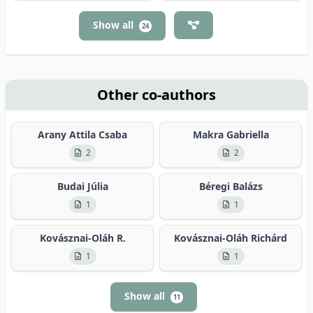
Show all
24
Other co-authors
Arany Attila Csaba
Makra Gabriella
2
2
Budai Júlia
Béregi Balázs
1
1
Kovásznai-Oláh R.
Kovásznai-Oláh Richárd
1
1
Show all
11