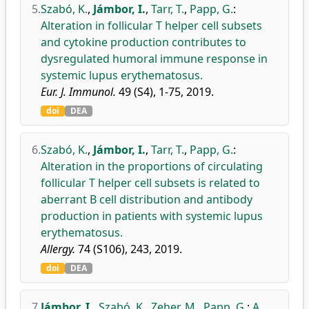
5.
Szabó, K.
,
Jámbor, I.
,
Tarr, T.
,
Papp, G.
:
Alteration in follicular T helper cell subsets
and cytokine production contributes to
dysregulated humoral immune response in
systemic lupus erythematosus.
Eur. J. Immunol.
49 (S4), 1-75, 2019.
doi
DEA
6.
Szabó, K.
,
Jámbor, I.
,
Tarr, T.
,
Papp, G.
:
Alteration in the proportions of circulating
follicular T helper cell subsets is related to
aberrant B cell distribution and antibody
production in patients with systemic lupus
erythematosus.
Allergy.
74 (S106), 243, 2019.
doi
DEA
7.
Jámbor, I.
,
Szabó, K.
,
Zeher, M.
,
Papp, G.
:
A