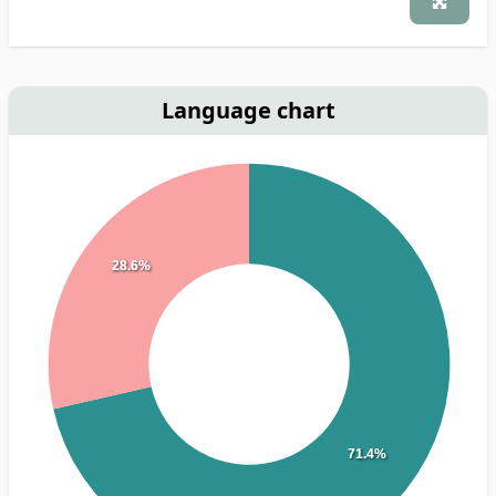
Language chart
28.6%
71.4%