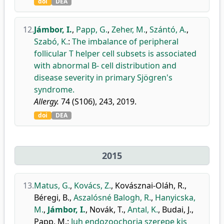
doi
DEA
12.
Jámbor, I.
,
Papp, G.
,
Zeher, M.
,
Szántó, A.
,
Szabó, K.
:
The imbalance of peripheral
follicular T helper cell subsets is associated
with abnormal B- cell distribution and
disease severity in primary Sjögren's
syndrome.
Allergy.
74 (S106), 243, 2019.
doi
DEA
2015
13.
Matus, G.
,
Kovács, Z.
,
Kovásznai-Oláh, R.
,
Béregi, B.
,
Aszalósné Balogh, R.
,
Hanyicska,
M.
,
Jámbor, I.
,
Novák, T.
,
Antal, K.
,
Budai, J.
,
Papp, M.
:
Juh endozoochoria szerepe kis