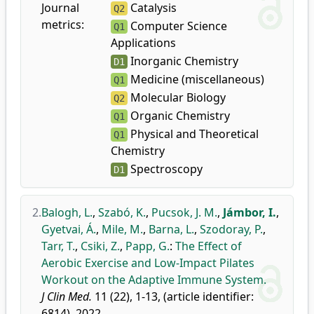
Journal
Catalysis
Q2
metrics:
Computer Science
Q1
Applications
Inorganic Chemistry
D1
Medicine (miscellaneous)
Q1
Molecular Biology
Q2
Organic Chemistry
Q1
Physical and Theoretical
Q1
Chemistry
Spectroscopy
D1
2.
Balogh, L.
,
Szabó, K.
,
Pucsok, J. M.
,
Jámbor, I.
,
Gyetvai, Á.
,
Mile, M.
,
Barna, L.
,
Szodoray, P.
,
Tarr, T.
,
Csiki, Z.
,
Papp, G.
:
The Effect of
Aerobic Exercise and Low-Impact Pilates
Workout on the Adaptive Immune System.
J Clin Med.
11 (22), 1-13, (article identifier:
6814), 2022.