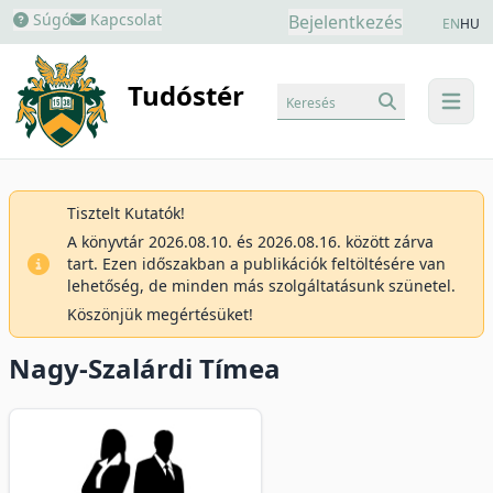
Súgó
Kapcsolat
Bejelentkezés
EN
HU
Tudóstér
Keresés
menu
Tisztelt Kutatók!
A könyvtár 2026.08.10. és 2026.08.16. között zárva
tart. Ezen időszakban a publikációk feltöltésére van
lehetőség, de minden más szolgáltatásunk szünetel.
Köszönjük megértésüket!
Nagy-Szalárdi Tímea