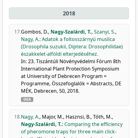
2018
17.
Gombos, D.
,
Nagy-Szalárdi, T.
,
Szanyi, S.
,
Nagy, A.
:
Adatok a foltosszárnyú muslica
(Drosophila suzukii, Diptera: Drosophilidae)
északkelet-alföldi elterjedéséhez.
In: 23. Tiszántúli Növényvédelmi Fórum 8th
International Plant Protection Symposium
at University of Debrecen Program =
Programme, Összefoglalók = Abstracts, DE
MÉK, Debrecen, 50, 2018.
DEA
18.
Nagy, A.
,
Major, M.
,
Hasznsi, B.
,
Tóth, M.
,
Nagy-Szalárdi, T.
:
Comparing the efficiency
of pheromone traps for three main click-