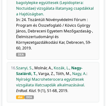
bagolylepke együttesek (Lepidoptera:
Noctuidae) vizsgálata illatanyag csapdákkal
a Hajdúságban.
In: 24. Tiszántúli Növényvédelmi Fórum :
Program és Összefoglaló / Kövics György
János, Debreceni Egyetem Mezőgazdaság-,
Élelmiszertudományi és
Környezetgazdálkodási Kar, Debrecen, 59-
60, 2019.
DEA
16.
Szanyi, S.
,
Molnár, A.
,
Kozák, L.
,
Nagy-
Szalárdi, T.
,
Varga, Z.
,
Tóth, M.
,
Nagy, A.
:
Nyírségi Macroheterocera együttesek
vizsgálata illatcsapdák alkalmazásával.
Erdtud. Közl.
9 (1), 51-68, 2019.
doi
DEA