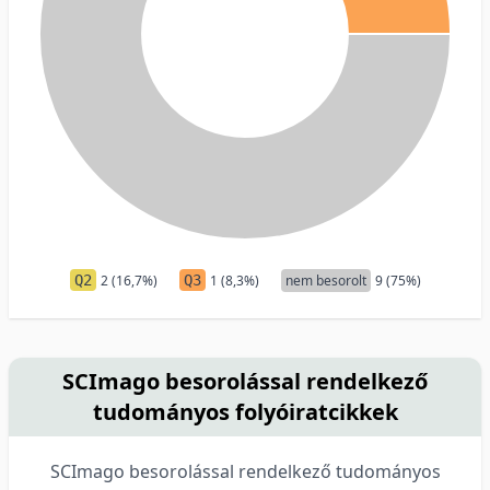
Q2
2 (16,7%)
Q3
1 (8,3%)
nem besorolt
9 (75%)
SCImago besorolással rendelkező
tudományos folyóiratcikkek
SCImago besorolással rendelkező tudományos