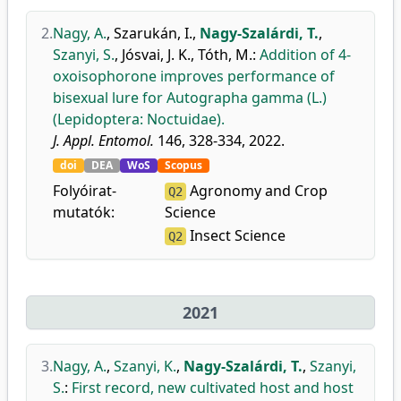
2.
Nagy, A.
,
Szarukán, I.
,
Nagy-Szalárdi, T.
,
Szanyi, S.
,
Jósvai, J. K.
,
Tóth, M.
:
Addition of 4-
oxoisophorone improves performance of
bisexual lure for Autographa gamma (L.)
(Lepidoptera: Noctuidae).
J. Appl. Entomol.
146, 328-334, 2022.
doi
DEA
WoS
Scopus
Folyóirat-
Agronomy and Crop
Q2
mutatók:
Science
Insect Science
Q2
2021
3.
Nagy, A.
,
Szanyi, K.
,
Nagy-Szalárdi, T.
,
Szanyi,
S.
:
First record, new cultivated host and host