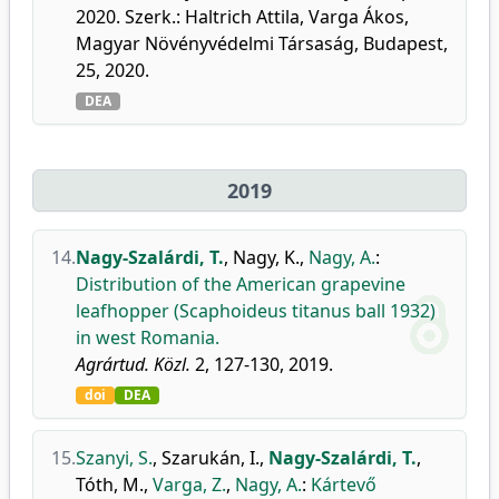
2020. Szerk.: Haltrich Attila, Varga Ákos,
Magyar Növényvédelmi Társaság, Budapest,
25, 2020.
DEA
2019
14.
Nagy-Szalárdi, T.
,
Nagy, K.
,
Nagy, A.
:
Distribution of the American grapevine
leafhopper (Scaphoideus titanus ball 1932)
in west Romania.
Agrártud. Közl.
2, 127-130, 2019.
doi
DEA
15.
Szanyi, S.
,
Szarukán, I.
,
Nagy-Szalárdi, T.
,
Tóth, M.
,
Varga, Z.
,
Nagy, A.
:
Kártevő