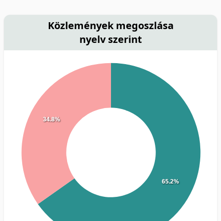
Közlemények megoszlása
nyelv szerint
34.8%
65.2%