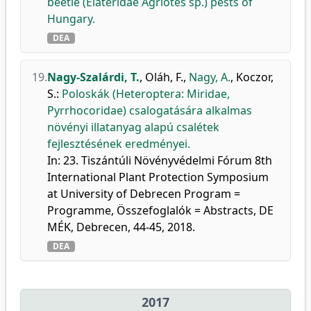
beetle (Elateridae Agriotes sp.) pests of
Hungary.
DEA
19.
Nagy-Szalárdi, T.
,
Oláh, F.
,
Nagy, A.
,
Koczor,
S.
:
Poloskák (Heteroptera: Miridae,
Pyrrhocoridae) csalogatására alkalmas
növényi illatanyag alapú csalétek
fejlesztésének eredményei.
In: 23. Tiszántúli Növényvédelmi Fórum 8th
International Plant Protection Symposium
at University of Debrecen Program =
Programme, Összefoglalók = Abstracts, DE
MÉK, Debrecen, 44-45, 2018.
DEA
2017