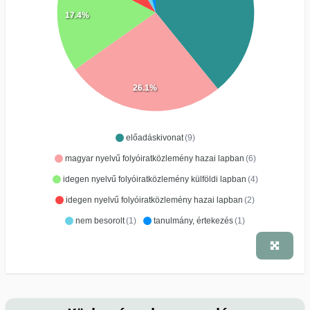
17.4%
26.1%
előadáskivonat
(9)
magyar nyelvű folyóiratközlemény hazai lapban
(6)
idegen nyelvű folyóiratközlemény külföldi lapban
(4)
idegen nyelvű folyóiratközlemény hazai lapban
(2)
nem besorolt
(1)
tanulmány, értekezés
(1)