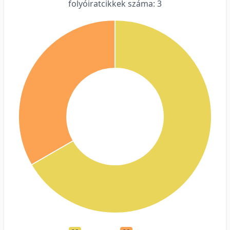
folyóiratcikkek száma: 3