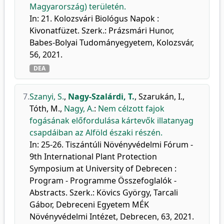
Magyarország) területén.
In: 21. Kolozsvári Biológus Napok :
Kivonatfüzet. Szerk.: Prázsmári Hunor,
Babes-Bolyai Tudományegyetem, Kolozsvár,
56, 2021.
DEA
7.
Szanyi, S.
,
Nagy-Szalárdi, T.
,
Szarukán, I.
,
Tóth, M.
,
Nagy, A.
:
Nem célzott fajok
fogásának előfordulása kártevők illatanyag
csapdáiban az Alföld északi részén.
In: 25-26. Tiszántúli Növényvédelmi Fórum -
9th International Plant Protection
Symposium at University of Debrecen :
Program - Programme Összefoglalók -
Abstracts. Szerk.: Kövics György, Tarcali
Gábor, Debreceni Egyetem MÉK
Növényvédelmi Intézet, Debrecen, 63, 2021.