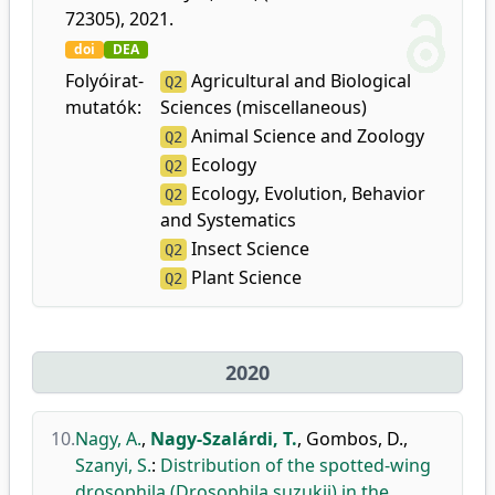
72305), 2021.
doi
DEA
Folyóirat-
Agricultural and Biological
Q2
mutatók:
Sciences (miscellaneous)
Animal Science and Zoology
Q2
Ecology
Q2
Ecology, Evolution, Behavior
Q2
and Systematics
Insect Science
Q2
Plant Science
Q2
2020
10.
Nagy, A.
,
Nagy-Szalárdi, T.
,
Gombos, D.
,
Szanyi, S.
:
Distribution of the spotted-wing
drosophila (Drosophila suzukii) in the