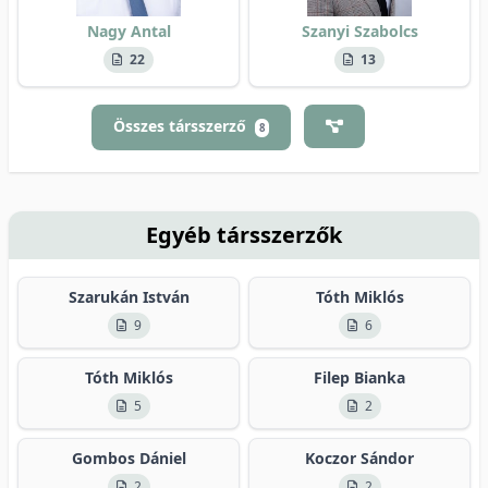
Nagy Antal
Szanyi Szabolcs
22
13
Összes társszerző
8
Egyéb társszerzők
Szarukán István
Tóth Miklós
9
6
Tóth Miklós
Filep Bianka
5
2
Gombos Dániel
Koczor Sándor
2
2