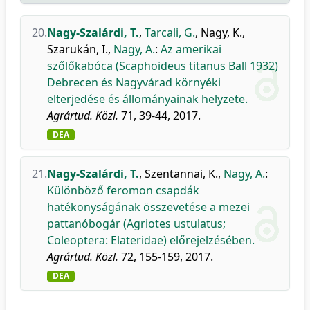
20.
Nagy-Szalárdi, T.
,
Tarcali, G.
,
Nagy, K.
,
Szarukán, I.
,
Nagy, A.
:
Az amerikai
szőlőkabóca (Scaphoideus titanus Ball 1932)
Debrecen és Nagyvárad környéki
elterjedése és állományainak helyzete.
Agrártud. Közl.
71, 39-44, 2017.
DEA
21.
Nagy-Szalárdi, T.
,
Szentannai, K.
,
Nagy, A.
:
Különböző feromon csapdák
hatékonyságának összevetése a mezei
pattanóbogár (Agriotes ustulatus;
Coleoptera: Elateridae) előrejelzésében.
Agrártud. Közl.
72, 155-159, 2017.
DEA