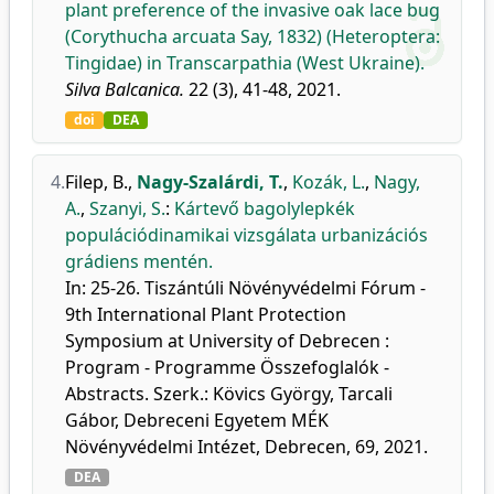
plant preference of the invasive oak lace bug
(Corythucha arcuata Say, 1832) (Heteroptera:
Tingidae) in Transcarpathia (West Ukraine).
Silva Balcanica.
22 (3), 41-48, 2021.
doi
DEA
4.
Filep, B.
,
Nagy-Szalárdi, T.
,
Kozák, L.
,
Nagy,
A.
,
Szanyi, S.
:
Kártevő bagolylepkék
populációdinamikai vizsgálata urbanizációs
grádiens mentén.
In: 25-26. Tiszántúli Növényvédelmi Fórum -
9th International Plant Protection
Symposium at University of Debrecen :
Program - Programme Összefoglalók -
Abstracts. Szerk.: Kövics György, Tarcali
Gábor, Debreceni Egyetem MÉK
Növényvédelmi Intézet, Debrecen, 69, 2021.
DEA