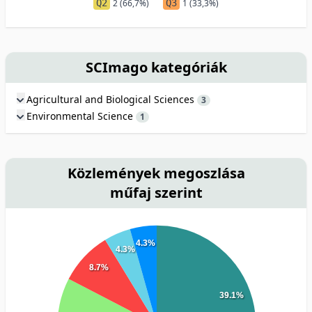
Q2
2 (66,7%)
Q3
1 (33,3%)
SCImago kategóriák
Agricultural and Biological Sciences
3
Environmental Science
1
Közlemények megoszlása
műfaj szerint
4.3%
4.3%
8.7%
39.1%