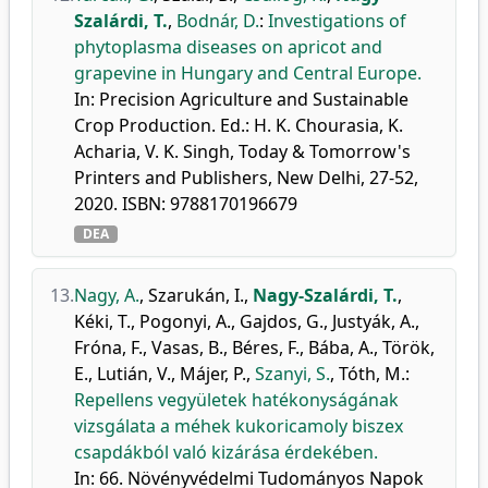
Szalárdi, T.
,
Bodnár, D.
:
Investigations of
phytoplasma diseases on apricot and
grapevine in Hungary and Central Europe.
In: Precision Agriculture and Sustainable
Crop Production. Ed.: H. K. Chourasia, K.
Acharia, V. K. Singh, Today & Tomorrow's
Printers and Publishers, New Delhi, 27-52,
2020. ISBN: 9788170196679
DEA
13.
Nagy, A.
,
Szarukán, I.
,
Nagy-Szalárdi, T.
,
Kéki, T.
,
Pogonyi, A.
,
Gajdos, G.
,
Justyák, A.
,
Fróna, F.
,
Vasas, B.
,
Béres, F.
,
Bába, A.
,
Török,
E.
,
Lutián, V.
,
Májer, P.
,
Szanyi, S.
,
Tóth, M.
:
Repellens vegyületek hatékonyságának
vizsgálata a méhek kukoricamoly biszex
csapdákból való kizárása érdekében.
In: 66. Növényvédelmi Tudományos Napok