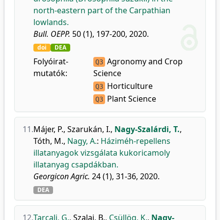
north-eastern part of the Carpathian
lowlands.
Bull. OEPP.
50 (1), 197-200, 2020.
doi
DEA
Folyóirat-
Agronomy and Crop
Q3
mutatók:
Science
Horticulture
Q3
Plant Science
Q3
11.
Májer, P.
,
Szarukán, I.
,
Nagy-Szalárdi, T.
,
Tóth, M.
,
Nagy, A.
:
Háziméh-repellens
illatanyagok vizsgálata kukoricamoly
illatanyag csapdákban.
Georgicon Agric.
24 (1), 31-36, 2020.
DEA
12.
Tarcali, G.
,
Szalai, B.
,
Csüllög, K.
,
Nagy-