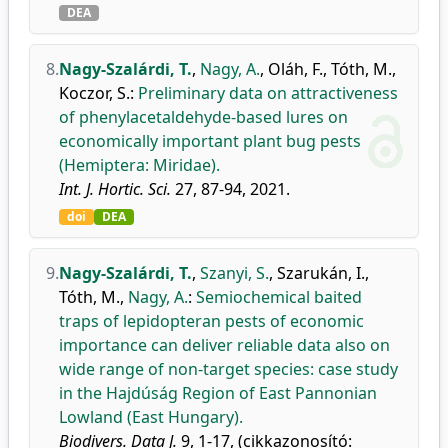
DEA
8.
Nagy-Szalárdi, T.
,
Nagy, A.
,
Oláh, F.
,
Tóth, M.
,
Koczor, S.
:
Preliminary data on attractiveness
of phenylacetaldehyde-based lures on
economically important plant bug pests
(Hemiptera: Miridae).
Int. J. Hortic. Sci.
27, 87-94, 2021.
doi
DEA
9.
Nagy-Szalárdi, T.
,
Szanyi, S.
,
Szarukán, I.
,
Tóth, M.
,
Nagy, A.
:
Semiochemical baited
traps of lepidopteran pests of economic
importance can deliver reliable data also on
wide range of non-target species: case study
in the Hajdúság Region of East Pannonian
Lowland (East Hungary).
Biodivers. Data J.
9, 1-17, (cikkazonosító: