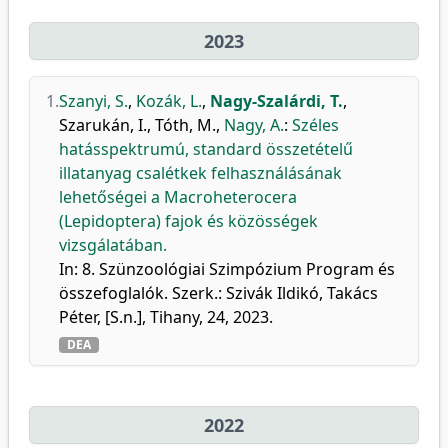
2023
1.
Szanyi, S.
,
Kozák, L.
,
Nagy-Szalárdi, T.
,
Szarukán, I.
,
Tóth, M.
,
Nagy, A.
:
Széles
hatásspektrumú, standard összetételű
illatanyag csalétkek felhasználásának
lehetőségei a Macroheterocera
(Lepidoptera) fajok és közösségek
vizsgálatában.
In: 8. Szünzoológiai Szimpózium Program és
összefoglalók. Szerk.: Szivák Ildikó, Takács
Péter, [S.n.], Tihany, 24, 2023.
DEA
2022