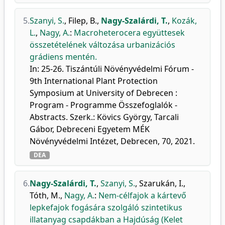
5.
Szanyi, S.
,
Filep, B.
,
Nagy-Szalárdi, T.
,
Kozák,
L.
,
Nagy, A.
:
Macroheterocera együttesek
összetételének változása urbanizációs
grádiens mentén.
In: 25-26. Tiszántúli Növényvédelmi Fórum -
9th International Plant Protection
Symposium at University of Debrecen :
Program - Programme Összefoglalók -
Abstracts. Szerk.: Kövics György, Tarcali
Gábor, Debreceni Egyetem MÉK
Növényvédelmi Intézet, Debrecen, 70, 2021.
DEA
6.
Nagy-Szalárdi, T.
,
Szanyi, S.
,
Szarukán, I.
,
Tóth, M.
,
Nagy, A.
:
Nem-célfajok a kártevő
lepkefajok fogására szolgáló szintetikus
illatanyag csapdákban a Hajdúság (Kelet