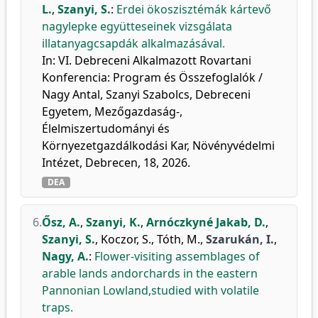
L.
,
Szanyi, S.
:
Erdei ökoszisztémák kártevő
nagylepke együtteseinek vizsgálata
illatanyagcsapdák alkalmazásával.
In: VI. Debreceni Alkalmazott Rovartani
Konferencia: Program és Összefoglalók /
Nagy Antal, Szanyi Szabolcs, Debreceni
Egyetem, Mezőgazdaság-,
Élelmiszertudományi és
Környezetgazdálkodási Kar, Növényvédelmi
Intézet, Debrecen, 18, 2026.
DEA
6.
Ősz, A.
,
Szanyi, K.
,
Arnóczkyné Jakab, D.
,
Szanyi, S.
,
Koczor, S.
,
Tóth, M.
,
Szarukán, I.
,
Nagy, A.
:
Flower-visiting assemblages of
arable lands andorchards in the eastern
Pannonian Lowland,studied with volatile
traps.