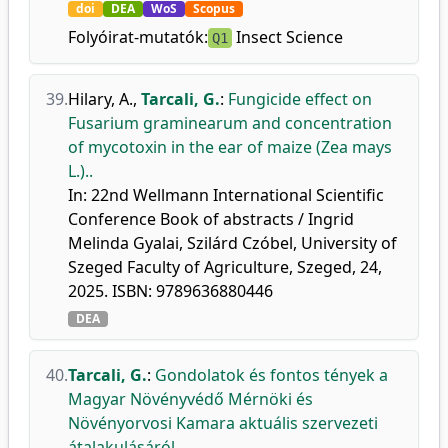
doi
DEA
WoS
Scopus
Folyóirat-mutatók:
Insect Science
Q1
39.
Hilary, A.
,
Tarcali, G.
:
Fungicide effect on
Fusarium graminearum and concentration
of mycotoxin in the ear of maize (Zea mays
L.)..
In: 22nd Wellmann International Scientific
Conference Book of abstracts / Ingrid
Melinda Gyalai, Szilárd Czóbel, University of
Szeged Faculty of Agriculture, Szeged, 24,
2025. ISBN: 9789636880446
DEA
40.
Tarcali, G.
:
Gondolatok és fontos tények a
Magyar Növényvédő Mérnöki és
Növényorvosi Kamara aktuális szervezeti
átalakulásáról.