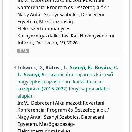
In: VI. Debreceni Alkalmazott Rovartani
Konferencia: Program és Összefoglalók /
Nagy Antal, Szanyi Szabolcs, Debreceni
Egyetem, Mezőgazdaság-,
Élelmiszertudományi és
Környezetgazdálkodási Kar, Növényvédelmi
Intézet, Debrecen, 19, 2026.
DEA
8.
Tukarcs, D.
,
Bütösi, L.
,
Szanyi, K.
,
Kovács, C.
L.
,
Szanyi, S.
:
Gradációra hajlamos kártevő
nagylepkék rajzásdinamikai változásai
középtávú (2015-2022) fénycsapda adatok
alapján.
In: VI. Debreceni Alkalmazott Rovartani
Konferencia: Program és Összefoglalók /
Nagy Antal, Szanyi Szabolcs, Debreceni
Egyetem, Mezőgazdaság-,
Élelmiszertudományi és