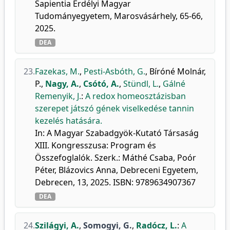
Sapientia Erdélyi Magyar
Tudományegyetem, Marosvásárhely, 65-66,
2025.
DEA
23.
Fazekas, M.
,
Pesti-Asbóth, G.
,
Bíróné Molnár,
P.
,
Nagy, A.
,
Csótó, A.
,
Stündl, L.
,
Gálné
Remenyik, J.
:
A redox homeosztázisban
szerepet játszó gének viselkedése tannin
kezelés hatására.
In: A Magyar Szabadgyök-Kutató Társaság
XIII. Kongresszusa: Program és
Összefoglalók. Szerk.: Máthé Csaba, Poór
Péter, Blázovics Anna, Debreceni Egyetem,
Debrecen, 13, 2025. ISBN: 9789634907367
DEA
24.
Szilágyi, A.
,
Somogyi, G.
,
Radócz, L.
:
A