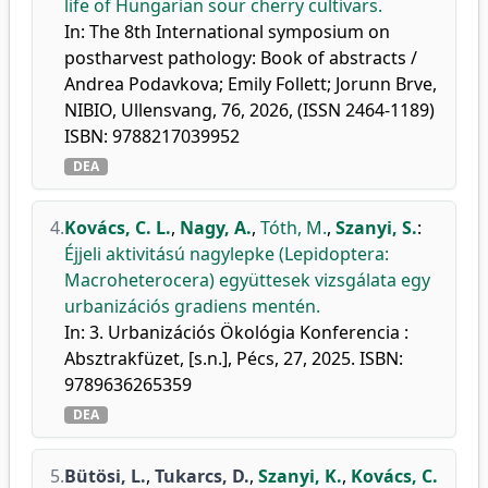
life of Hungarian sour cherry cultivars.
In: The 8th International symposium on
postharvest pathology: Book of abstracts /
Andrea Podavkova; Emily Follett; Jorunn Brve,
NIBIO, Ullensvang, 76, 2026, (ISSN 2464-1189)
ISBN: 9788217039952
DEA
4.
Kovács, C. L.
,
Nagy, A.
,
Tóth, M.
,
Szanyi, S.
:
Éjjeli aktivitású nagylepke (Lepidoptera:
Macroheterocera) együttesek vizsgálata egy
urbanizációs gradiens mentén.
In: 3. Urbanizációs Ökológia Konferencia :
Absztrakfüzet, [s.n.], Pécs, 27, 2025. ISBN:
9789636265359
DEA
5.
Bütösi, L.
,
Tukarcs, D.
,
Szanyi, K.
,
Kovács, C.