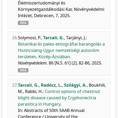
Élelmiszertudományi és
Környezetgazdálkodási Kar, Növényvédelmi
Intézet, Debrecen, 7, 2025.
DEA
26.
Solymosi, P.
,
Tarcali, G.
,
Tarjányi, J.
:
Botanikai és paleo-etnográfiai barangolás a
Hszincsiang-Ujgur nemzetiségi autonóm
területen, Közép-Ázsiában.
Növényvédelem.
86 [N.S. 61] (2), 82-86, 2025.
DEA
27.
Tarcali, G.
,
Radócz, L.
,
Szilágyi, A.
,
Boukhili,
M.
,
Rabbi, H.
:
Control options of chestnut
blight disease caused by Cryphonectria
parasitica in Hungary.
In: Abstracts of 50th SAAB Annual
Conference / University of the