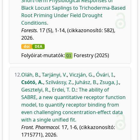
Short-Term Physiological Responses of
Black Locust Saplings to Trichoderma-Based
Root Priming Under Field Drought
Conditions.
Forests.
17 (5), 1-14, (cikkazonosító: 582),
2026.
doi
DEA
Folyóirat-mutatók:
Forestry (2025)
Q1
12.
Oláh, B.
,
Tarjányi, V.
,
Viczján, G.
,
Óvári, I.
,
Csótó, A.
,
Szilvássy, Z.
,
Juhász, B.
,
Zsuga, J.
,
Gesztelyi, R.
,
Erdei, T. D.
:
The ability of
SABRE, a new quantitative receptor function
model, to quantify receptor binding from
even challenging concentration-effect data
with a single unified fit.
Front. Pharmacol.
17, 1-6, (cikkazonosító:
1715771), 2026.