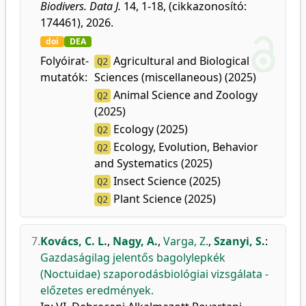
Biodivers. Data J.
14, 1-18, (cikkazonosító:
174461), 2026.
doi
DEA
Folyóirat-
Agricultural and Biological
Q2
mutatók:
Sciences (miscellaneous) (2025)
Animal Science and Zoology
Q2
(2025)
Ecology (2025)
Q2
Ecology, Evolution, Behavior
Q2
and Systematics (2025)
Insect Science (2025)
Q2
Plant Science (2025)
Q2
7.
Kovács, C. L.
,
Nagy, A.
,
Varga, Z.
,
Szanyi, S.
:
Gazdaságilag jelentős bagolylepkék
(Noctuidae) szaporodásbiológiai vizsgálata -
előzetes eredmények.