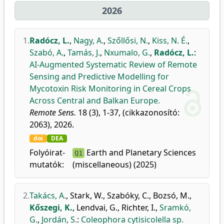
2026
1.
Radócz, L.
,
Nagy, A.
,
Szőllősi, N.
,
Kiss, N. É.
,
Szabó, A.
,
Tamás, J.
,
Nxumalo, G.
,
Radócz, L.
:
AI-Augmented Systematic Review of Remote
Sensing and Predictive Modelling for
Mycotoxin Risk Monitoring in Cereal Crops
Across Central and Balkan Europe.
Remote Sens.
18 (3), 1-37, (cikkazonosító:
2063), 2026.
doi
DEA
Folyóirat-
Earth and Planetary Sciences
Q1
mutatók:
(miscellaneous) (2025)
2.
Takács, A.
,
Stark, W.
,
Szabóky, C.
,
Bozsó, M.
,
Kőszegi, K.
,
Lendvai, G.
,
Richter, I.
,
Sramkó,
G.
,
Jordán, S.
:
Coleophora cytisicolella sp.