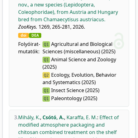
nov., a new species (Lepidoptera,
Coleophoridae), from Austria and Hungary
bred from Chamaecytisus austriacus.
ZooKeys.
1269, 265-281, 2026.
doi
DEA
Folyóirat-
Agricultural and Biological
Q1
mutatók:
Sciences (miscellaneous) (2025)
Animal Science and Zoology
Q1
(2025)
Ecology, Evolution, Behavior
Q2
and Systematics (2025)
Insect Science (2025)
Q1
Paleontology (2025)
Q1
3.
Mihály, K.
,
Csótó, A.
,
Karaffa, E. M.
:
Effect of
modified atmosphere packaging and
chitosan combined treatment on the shelf