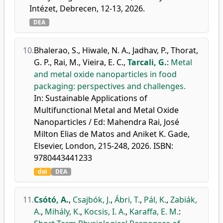
Intézet, Debrecen, 12-13, 2026.
DEA
10.
Bhalerao, S.
,
Hiwale, N. A.
,
Jadhav, P.
,
Thorat,
G. P.
,
Rai, M.
,
Vieira, E. C.
,
Tarcali, G.
:
Metal
and metal oxide nanoparticles in food
packaging: perspectives and challenges.
In: Sustainable Applications of
Multifunctional Metal and Metal Oxide
Nanoparticles / Ed: Mahendra Rai, José
Milton Elias de Matos and Aniket K. Gade,
Elsevier, London, 215-248, 2026. ISBN:
9780443441233
doi
DEA
11.
Csótó, A.
,
Csajbók, J.
,
Ábri, T.
,
Pál, K.
,
Zabiák,
A.
,
Mihály, K.
,
Kocsis, I. A.
,
Karaffa, E. M.
: