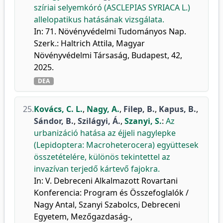
szíriai selyemkóró (ASCLEPIAS SYRIACA L.)
allelopatikus hatásának vizsgálata.
In: 71. Növényvédelmi Tudományos Nap.
Szerk.: Haltrich Attila, Magyar
Növényvédelmi Társaság, Budapest, 42,
2025.
DEA
25.
Kovács, C. L.
,
Nagy, A.
,
Filep, B.
,
Kapus, B.
,
Sándor, B.
,
Szilágyi, Á.
,
Szanyi, S.
:
Az
urbanizáció hatása az éjjeli nagylepke
(Lepidoptera: Macroheterocera) együttesek
összetételére, különös tekintettel az
invazívan terjedő kártevő fajokra.
In: V. Debreceni Alkalmazott Rovartani
Konferencia: Program és Összefoglalók /
Nagy Antal, Szanyi Szabolcs, Debreceni
Egyetem, Mezőgazdaság-,