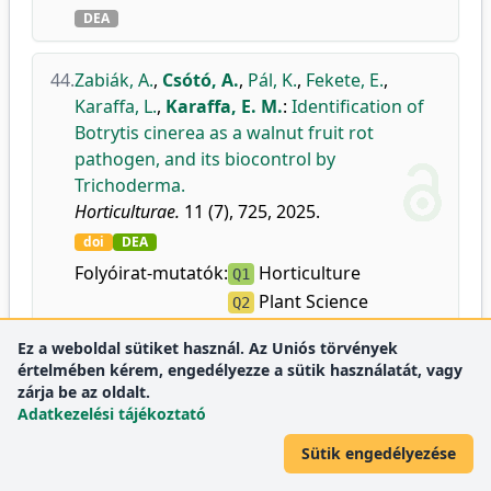
DEA
44.
Zabiák, A.
,
Csótó, A.
,
Pál, K.
,
Fekete, E.
,
Karaffa, L.
,
Karaffa, E. M.
:
Identification of
Botrytis cinerea as a walnut fruit rot
pathogen, and its biocontrol by
Trichoderma.
Horticulturae.
11 (7), 725, 2025.
doi
DEA
Folyóirat-mutatók:
Horticulture
Q1
Plant Science
Q2
Ez a weboldal sütiket használ. Az Uniós törvények
45.
Vasquez, S. R.
,
Zabiák, A.
,
Csótó, A.
,
Karaffa,
értelmében kérem, engedélyezze a sütik használatát, vagy
zárja be az oldalt.
E. M.
:
Inhibition of Botritis cinerea mycelial
Adatkezelési tájékoztató
growth and alteration of root development
of tomato seeds by soluble and volatile
Sütik engedélyezése
metabolites of Trichoderma afroharzianum