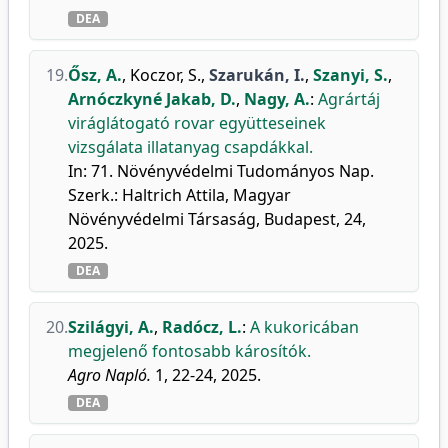
DEA
19.
Ősz, A.
,
Koczor, S.
,
Szarukán, I.
,
Szanyi, S.
,
Arnóczkyné Jakab, D.
,
Nagy, A.
:
Agrártáj
viráglátogató rovar együtteseinek
vizsgálata illatanyag csapdákkal.
In: 71. Növényvédelmi Tudományos Nap.
Szerk.: Haltrich Attila, Magyar
Növényvédelmi Társaság, Budapest, 24,
2025.
DEA
20.
Szilágyi, A.
,
Radócz, L.
:
A kukoricában
megjelenő fontosabb károsítók.
Agro Napló.
1, 22-24, 2025.
DEA