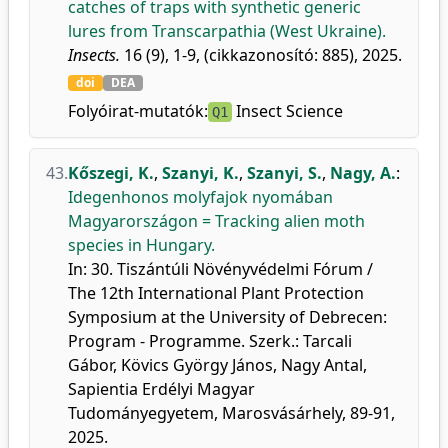
catches of traps with synthetic generic
lures from Transcarpathia (West Ukraine).
Insects.
16 (9), 1-9, (cikkazonosító: 885), 2025.
doi
DEA
Folyóirat-mutatók:
Insect Science
Q1
43.
Kőszegi, K.
,
Szanyi, K.
,
Szanyi, S.
,
Nagy, A.
:
Idegenhonos molyfajok nyomában
Magyarországon = Tracking alien moth
species in Hungary.
In: 30. Tiszántúli Növényvédelmi Fórum /
The 12th International Plant Protection
Symposium at the University of Debrecen:
Program - Programme. Szerk.: Tarcali
Gábor, Kövics György János, Nagy Antal,
Sapientia Erdélyi Magyar
Tudományegyetem, Marosvásárhely, 89-91,
2025.