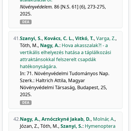
Növényvédelem.
86 [N.S. 61] (6), 273-275,
2025.
DEA
41.
Szanyi, S.
,
Kovács, C. L.
,
Vitkó, T.
,
Varga, Z.
,
Tóth, M.
,
Nagy, A.
:
Hova akasszalak?! - a
vertikális elhelyezés hatása a táplálkozási
attraktánsokkal felszerelt csapdák
hatékonyságára.
In: 71. Növényvédelmi Tudományos Nap.
Szerk.: Haltrich Attila, Magyar
Növényvédelmi Társaság, Budapest, 25,
2025.
DEA
42.
Nagy, A.
,
Arnóczkyné Jakab, D.
,
Molnár, A.
,
Józan, Z.
,
Tóth, M.
,
Szanyi, S.
:
Hymenoptera