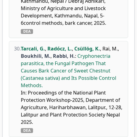
Kathmandu, Nepal / Debraj Adhikari,
Ministry of Agriculture and Livestock
Development, Kathmandu, Napal, 5-
6control methods, bark cancer, 2025.
DEA
30.
Tarcali, G.
,
Radócz, L.
,
Csüllög, K.
,
Rai, M.
,
Boukhili, M.
,
Rabbi, H.
:
Cryphonectria
parasitica, the Fungal Pathogen That
Causes Bark Cancer of Sweet Chestnut
(Castanea sativa) and Its Possible Control
Methods.
In: Proceedings of the National Plant
Protection Workshop-2025, Department of
Agriculture, Hariharbhawan, Lalitpur., 12-28,
Lalitpur and Plant Protection Society Nepal
2025.
DEA