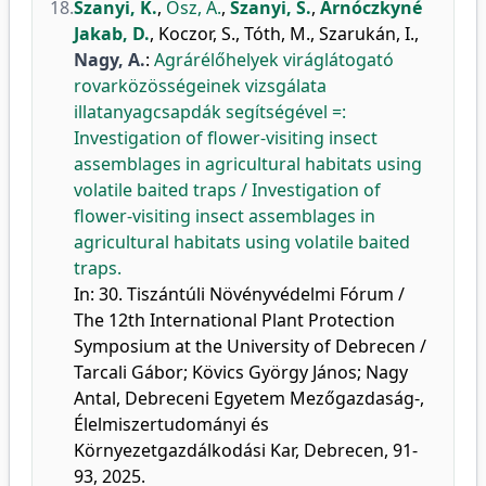
18.
Szanyi, K.
,
Ősz, A.
,
Szanyi, S.
,
Arnóczkyné
Jakab, D.
,
Koczor, S.
,
Tóth, M.
,
Szarukán, I.
,
Nagy, A.
:
Agrárélőhelyek viráglátogató
rovarközösségeinek vizsgálata
illatanyagcsapdák segítségével =:
Investigation of flower-visiting insect
assemblages in agricultural habitats using
volatile baited traps / Investigation of
flower-visiting insect assemblages in
agricultural habitats using volatile baited
traps.
In: 30. Tiszántúli Növényvédelmi Fórum /
The 12th International Plant Protection
Symposium at the University of Debrecen /
Tarcali Gábor; Kövics György János; Nagy
Antal, Debreceni Egyetem Mezőgazdaság-,
Élelmiszertudományi és
Környezetgazdálkodási Kar, Debrecen, 91-
93, 2025.