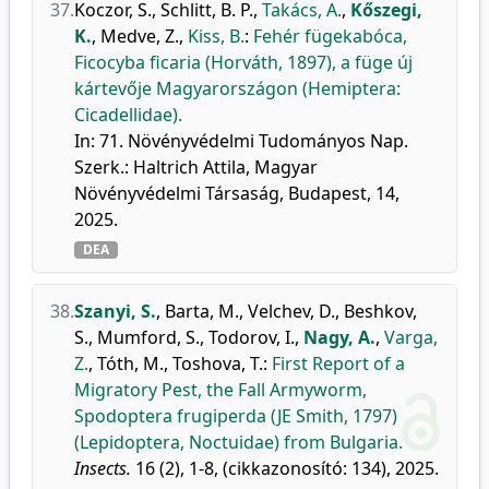
37.
Koczor, S.
,
Schlitt, B. P.
,
Takács, A.
,
Kőszegi,
K.
,
Medve, Z.
,
Kiss, B.
:
Fehér fügekabóca,
Ficocyba ficaria (Horváth, 1897), a füge új
kártevője Magyarországon (Hemiptera:
Cicadellidae).
In: 71. Növényvédelmi Tudományos Nap.
Szerk.: Haltrich Attila, Magyar
Növényvédelmi Társaság, Budapest, 14,
2025.
DEA
38.
Szanyi, S.
,
Barta, M.
,
Velchev, D.
,
Beshkov,
S.
,
Mumford, S.
,
Todorov, I.
,
Nagy, A.
,
Varga,
Z.
,
Tóth, M.
,
Toshova, T.
:
First Report of a
Migratory Pest, the Fall Armyworm,
Spodoptera frugiperda (JE Smith, 1797)
(Lepidoptera, Noctuidae) from Bulgaria.
Insects.
16 (2), 1-8, (cikkazonosító: 134), 2025.