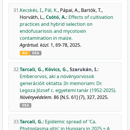
31.
Kecskés, I.
,
Pál, K.
,
Pápai, A.
,
Bartók, T.
,
Horváth, L.
,
Csótó, A.
:
Effects of cultivation
practices and hybrid selection on
endofusariosis and mycotoxin
contamination in maize.
Agrártud. közl.
1, 69-78, 2025.
doi
DEA
32.
Tarcali, G.
,
Kövics, G.
,
Szarukán, I.
:
Emberorvos, aki a növényorvosok
generációit oktatta :In memoriam: Dr.
Legoza József c. egyetemi tanár (1952-2025).
Növényvédelem.
86 [N.S. 61] (7), 327, 2025.
DEA
33.
Tarcali, G.
:
Epidemic spread of 'Ca.
Phytoplasma vitis' in Hungary in 2025 = A