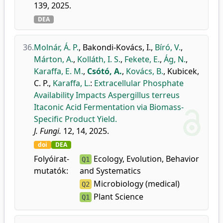
139, 2025.
DEA
36.
Molnár, Á. P.
,
Bakondi-Kovács, I.
,
Bíró, V.
,
Márton, A.
,
Kolláth, I. S.
,
Fekete, E.
,
Ág, N.
,
Karaffa, E. M.
,
Csótó, A.
,
Kovács, B.
,
Kubicek,
C. P.
,
Karaffa, L.
:
Extracellular Phosphate
Availability Impacts Aspergillus terreus
Itaconic Acid Fermentation via Biomass-
Specific Product Yield.
J. Fungi.
12, 14, 2025.
doi
DEA
Folyóirat-
Ecology, Evolution, Behavior
Q1
mutatók:
and Systematics
Microbiology (medical)
Q2
Plant Science
Q1