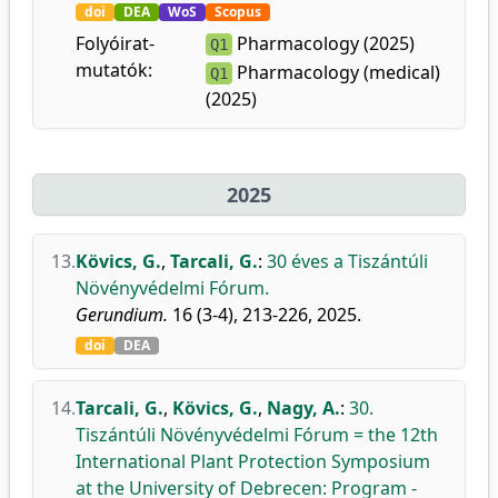
doi
DEA
WoS
Scopus
Folyóirat-
Pharmacology (2025)
Q1
mutatók:
Pharmacology (medical)
Q1
(2025)
2025
13.
Kövics, G.
,
Tarcali, G.
:
30 éves a Tiszántúli
Növényvédelmi Fórum.
Gerundium.
16 (3-4), 213-226, 2025.
doi
DEA
14.
Tarcali, G.
,
Kövics, G.
,
Nagy, A.
:
30.
Tiszántúli Növényvédelmi Fórum = the 12th
International Plant Protection Symposium
at the University of Debrecen: Program -