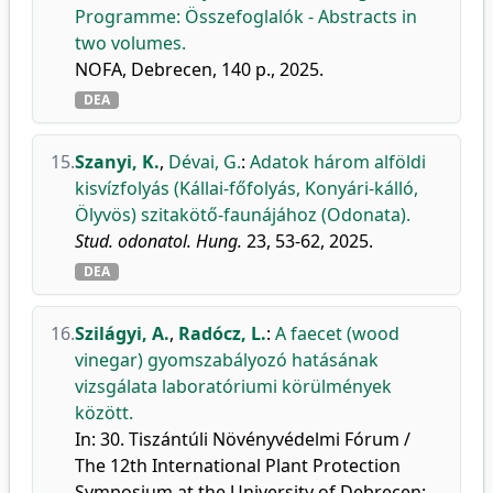
Programme: Összefoglalók - Abstracts in
two volumes.
NOFA, Debrecen, 140 p., 2025.
DEA
15.
Szanyi, K.
,
Dévai, G.
:
Adatok három alföldi
kisvízfolyás (Kállai-főfolyás, Konyári-kálló,
Ölyvös) szitakötő-faunájához (Odonata).
Stud. odonatol. Hung.
23, 53-62, 2025.
DEA
16.
Szilágyi, A.
,
Radócz, L.
:
A faecet (wood
vinegar) gyomszabályozó hatásának
vizsgálata laboratóriumi körülmények
között.
In: 30. Tiszántúli Növényvédelmi Fórum /
The 12th International Plant Protection
Symposium at the University of Debrecen: