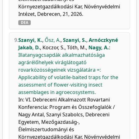
Környezetgazdálkodási Kar, Növényvédelmi
Intézet, Debrecen, 21, 2026.
DEA
9.
Szanyi, K.
,
Ősz, A.
,
Szanyi, S.
,
Arnóczkyné
Jakab, D.
,
Koczor, S.
,
Tóth, M.
,
Nagy, A.
:
Illatanyagcsapdák alkalmazhatósága
agrárélőhelyek viráglátogató
rovarközösségeinek vizsgálatára =:
Applicability of volatile-baited traps for the
assessment of flower-visiting insect
assemblages in agroecosystems.
In: VI. Debreceni Alkalmazott Rovartani
Konferencia: Program és Összefoglalók /
Nagy Antal, Szanyi Szabolcs, Debreceni
Egyetem, Mezőgazdaság-,
Élelmiszertudományi és
Környezetgazdálkodási Kar, Növényvédelmi