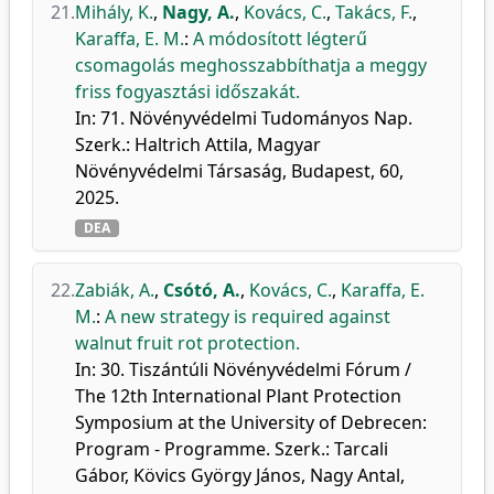
21.
Mihály, K.
,
Nagy, A.
,
Kovács, C.
,
Takács, F.
,
Karaffa, E. M.
:
A módosított légterű
csomagolás meghosszabbíthatja a meggy
friss fogyasztási időszakát.
In: 71. Növényvédelmi Tudományos Nap.
Szerk.: Haltrich Attila, Magyar
Növényvédelmi Társaság, Budapest, 60,
2025.
DEA
22.
Zabiák, A.
,
Csótó, A.
,
Kovács, C.
,
Karaffa, E.
M.
:
A new strategy is required against
walnut fruit rot protection.
In: 30. Tiszántúli Növényvédelmi Fórum /
The 12th International Plant Protection
Symposium at the University of Debrecen:
Program - Programme. Szerk.: Tarcali
Gábor, Kövics György János, Nagy Antal,