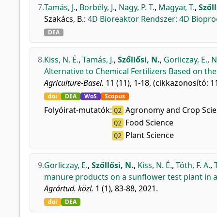
7.
Tamás, J.
,
Borbély, J.
,
Nagy, P. T.
,
Magyar, T.
,
Szőll
Szakács, B.
:
4D Bioreaktor Rendszer: 4D Biopro
DEA
8.
Kiss, N. É.
,
Tamás, J.
,
Szőllősi, N.
,
Gorliczay, E.
,
N
Alternative to Chemical Fertilizers Based on t
Agriculture-Basel.
11 (11), 1-18, (cikkazonosító: 1
doi
DEA
WoS
Scopus
Folyóirat-mutatók:
Agronomy and Crop Scie
Q2
Food Science
Q2
Plant Science
Q2
9.
Gorliczay, E.
,
Szőllősi, N.
,
Kiss, N. É.
,
Tóth, F. A.
,
manure products on a sunflower test plant in 
Agrártud. közl.
1 (1), 83-88, 2021.
doi
DEA