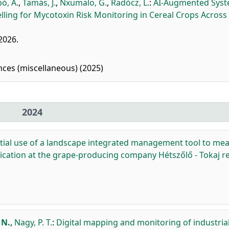
ó, A.
,
Tamás, J.
,
Nxumalo, G.
,
Radócz, L.
:
AI-Augmented Syst
ling for Mycotoxin Risk Monitoring in Cereal Crops Across
 2026.
nces (miscellaneous) (2025)
2024
tial use of a landscape integrated management tool to me
plication at the grape-producing company Hétszőlő - Tokaj re
 N.
,
Nagy, P. T.
:
Digital mapping and monitoring of industria