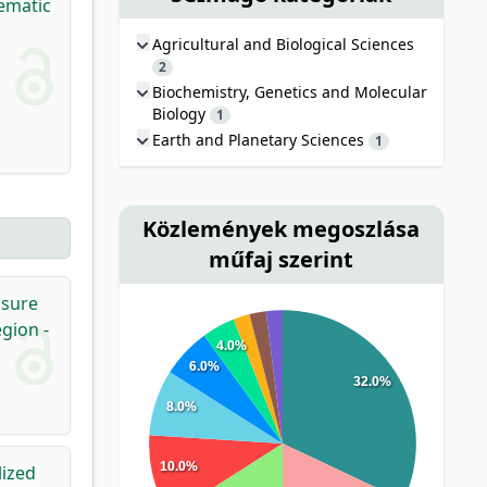
ematic
Agricultural and Biological Sciences
2
Biochemistry, Genetics and Molecular
Biology
1
Earth and Planetary Sciences
1
Közlemények megoszlása
műfaj szerint
asure
gion -
4.0%
6.0%
32.0%
8.0%
10.0%
lized