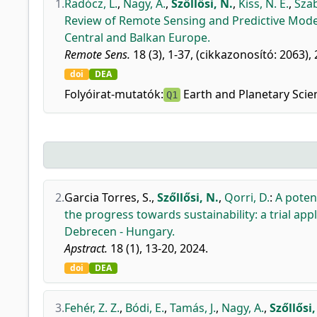
1.
Radócz, L.
,
Nagy, A.
,
Szőllősi, N.
,
Kiss, N. É.
,
Szab
Review of Remote Sensing and Predictive Model
Central and Balkan Europe.
Remote Sens.
18 (3), 1-37, (cikkazonosító: 2063),
doi
DEA
Folyóirat-mutatók:
Earth and Planetary Scie
Q1
2.
Garcia Torres, S.
,
Szőllősi, N.
,
Qorri, D.
:
A poten
the progress towards sustainability: a trial ap
Debrecen - Hungary.
Apstract.
18 (1), 13-20, 2024.
doi
DEA
3.
Fehér, Z. Z.
,
Bódi, E.
,
Tamás, J.
,
Nagy, A.
,
Szőllősi,