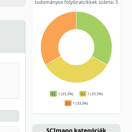
tudományos folyóiratcikkek száma: 3
Q1
1 (33,3%)
Q2
1 (33,3%)
Q3
1 (33,3%)
SCImago kategóriák