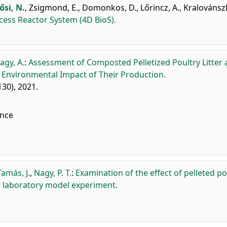
ősi, N.
,
Zsigmond, E.
,
Domonkos, D.
,
Lőrincz, A.
,
Kralovánszk
cess Reactor System (4D BioS).
agy, A.
:
Assessment of Composted Pelletized Poultry Litter 
he Environmental Impact of Their Production.
130), 2021.
nce
Tamás, J.
,
Nagy, P. T.
:
Examination of the effect of pelleted po
a laboratory model experiment.