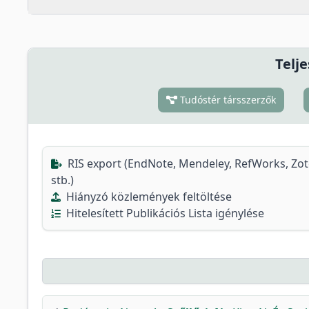
Telje
Tudóstér társszerzők
RIS export (EndNote, Mendeley, RefWorks, Zo
stb.)
Hiányzó közlemények feltöltése
Hitelesített Publikációs Lista igénylése