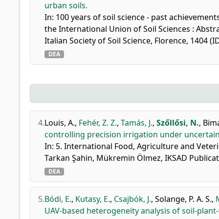
urban soils.
In: 100 years of soil science - past achievemen
the International Union of Soil Sciences : Abstr
Italian Society of Soil Science, Florence, 1404 (
DEA
4.
Louis, A.
,
Fehér, Z. Z.
,
Tamás, J.
,
Szőllősi, N.
,
Bima
controlling precision irrigation under uncertain
In: 5. International Food, Agriculture and Vete
Tarkan Şahin, Mükremin Ölmez, IKSAD Publicati
DEA
5.
Bódi, E.
,
Kutasy, E.
,
Csajbók, J.
,
Solange, P. A. S.
,
UAV-based heterogeneity analysis of soil-plant