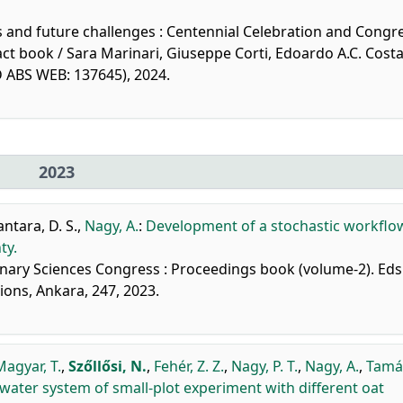
ts and future challenges : Centennial Celebration and Congr
act book / Sara Marinari, Giuseppe Corti, Edoardo A.C. Costa
ID ABS WEB: 137645), 2024.
2023
ntara, D. S.
,
Nagy, A.
:
Development of a stochastic workflo
ty.
rinary Sciences Congress : Proceedings book (volume-2). Eds.
ons, Ankara, 247, 2023.
Magyar, T.
,
Szőllősi, N.
,
Fehér, Z. Z.
,
Nagy, P. T.
,
Nagy, A.
,
Tamás
-water system of small-plot experiment with different oat