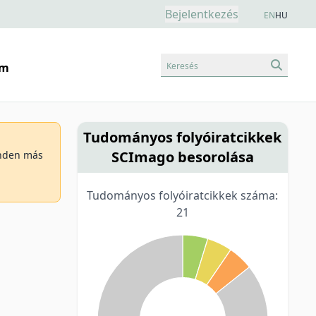
Bejelentkezés
EN
HU
Keresés
am
Tudományos folyóiratcikkek
SCImago besorolása
minden más
Tudományos folyóiratcikkek száma:
21