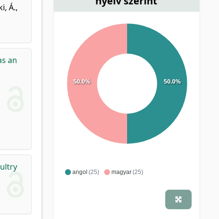
nyelv szerint
i, Á.
,
as an
50.0%
50.0%
ultry
angol
(25)
magyar
(25)