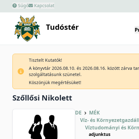
Súgó
Kapcsolat
Tudóstér
P
Tisztelt Kutatók!
A könyvtár 2026.08.10. és 2026.08.16. között zárva t
szolgáltatásunk szünetel.
Köszönjük megértésüket!
Szőllősi Nikolett
DE
MÉK
Víz- és Környezetgazdál
Víztudományi és Körn
adjunktus