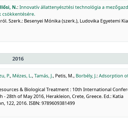
llősi, N.
:
Innovatív állattenyésztési technológia a mezőgaz
 csökkentésére.
ól. Szerk.: Besenyei Mónika (szerk.), Ludovika Egyetemi Ki
2016
zu, P.
,
Mézes, L.
,
Tamás, J.
,
Petis, M.
,
Borbély, J.
:
Adsorption o
Resources & Biological Treatment : 10th International Confe
- 28th of May 2016, Herakleion, Crete, Greece. Ed.: Katia
ion, 122, 2016. ISBN: 9789609381499