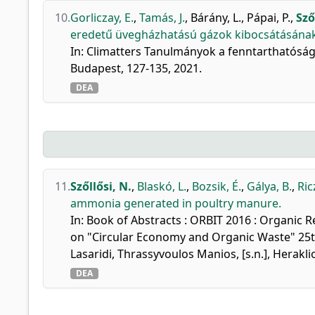
10.
Gorliczay, E.
,
Tamás, J.
,
Bárány, L.
,
Pápai, P.
,
Sző
eredetű üvegházhatású gázok kibocsátásának
In: Climatters Tanulmányok a fenntarthatóságr
Budapest, 127-135, 2021.
DEA
11.
Szőllősi, N.
,
Blaskó, L.
,
Bozsik, É.
,
Gálya, B.
,
Ric
ammonia generated in poultry manure.
In: Book of Abstracts : ORBIT 2016 : Organic 
on "Circular Economy and Organic Waste" 25th 
Lasaridi, Thrassyvoulos Manios, [s.n.], Herakl
DEA