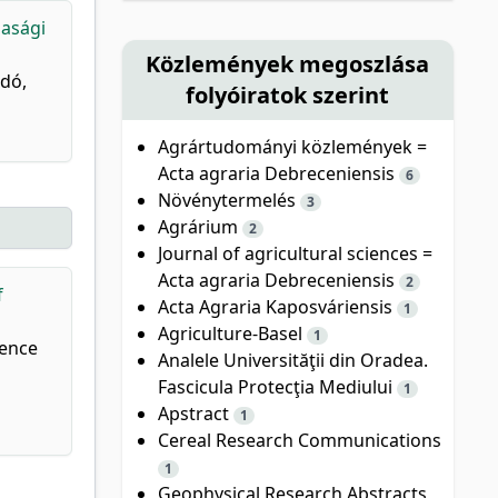
dasági
Közlemények megoszlása
adó,
folyóiratok szerint
Agrártudományi közlemények =
Acta agraria Debreceniensis
6
Növénytermelés
3
Agrárium
2
Journal of agricultural sciences =
Acta agraria Debreceniensis
2
f
Acta Agraria Kaposváriensis
1
Agriculture-Basel
1
rence
Analele Universităţii din Oradea.
Fascicula Protecţia Mediului
1
Apstract
1
Cereal Research Communications
1
Geophysical Research Abstracts