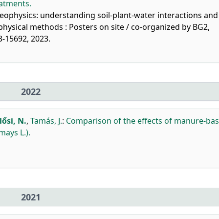
eatments.
eophysics: understanding soil-plant-water interactions and
ysical methods : Posters on site / co-organized by BG2,
-15692, 2023.
2022
lősi, N.
,
Tamás, J.
:
Comparison of the effects of manure-ba
ays L.).
2021