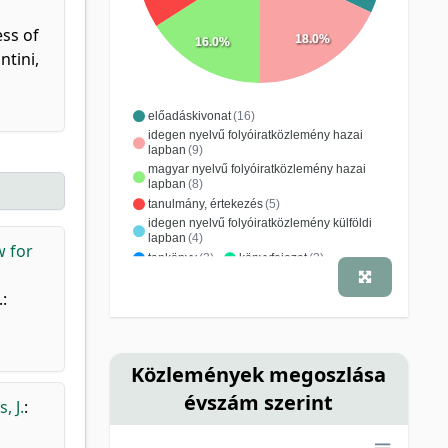
ess of
18.0%
16.0%
ntini,
előadáskivonat
(16)
idegen nyelvű folyóiratközlemény hazai
lapban
(9)
magyar nyelvű folyóiratközlemény hazai
lapban
(8)
tanulmány, értekezés
(5)
idegen nyelvű folyóiratközlemény külföldi
lapban
(4)
w for
tankönyv
(3)
könyvfejezet
(2)
alkotás, tárgy
(1)
idézhető absztrakt
(1)
:
monográfia
(1)
Közlemények megoszlása
évszám szerint
, J.
: