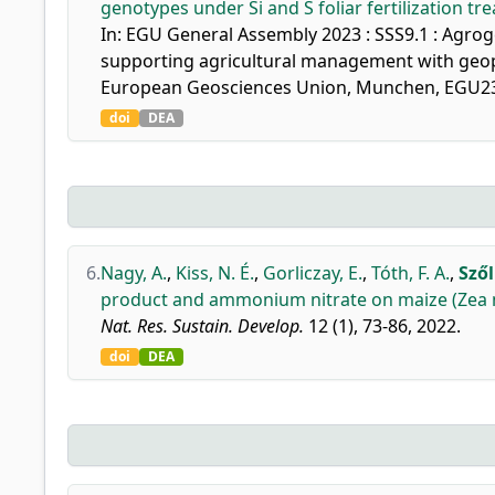
genotypes under Si and S foliar fertilization tr
In: EGU General Assembly 2023 : SSS9.1 : Agrog
supporting agricultural management with geoph
European Geosciences Union, Munchen, EGU23
doi
DEA
6.
Nagy, A.
,
Kiss, N. É.
,
Gorliczay, E.
,
Tóth, F. A.
,
Szől
product and ammonium nitrate on maize (Zea m
Nat. Res. Sustain. Develop.
12 (1), 73-86, 2022.
doi
DEA