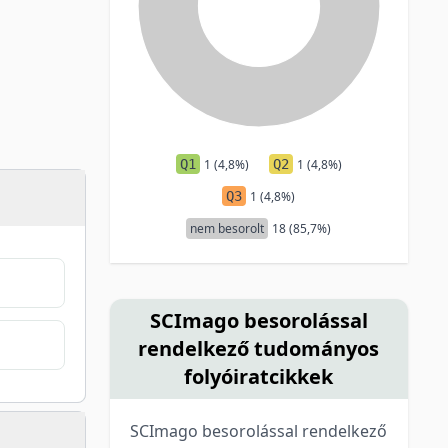
Q1
1 (4,8%)
Q2
1 (4,8%)
Q3
1 (4,8%)
nem besorolt
18 (85,7%)
SCImago besorolással
rendelkező tudományos
folyóiratcikkek
SCImago besorolással rendelkező