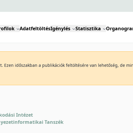
rofilok
Adatfeltöltés
Igénylés
Statisztika
Organogr
art. Ezen időszakban a publikációk feltöltésére van lehetőség, de 
kodási Intézet
yezetinformatikai Tanszék