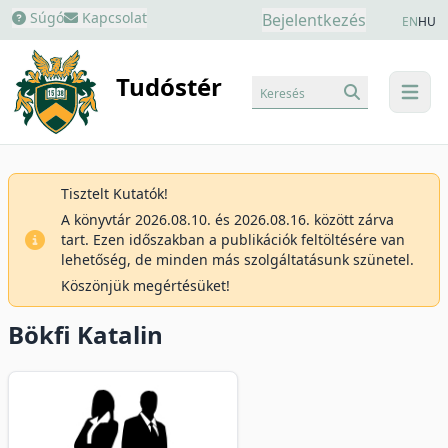
Súgó
Kapcsolat
Bejelentkezés
EN
HU
Tudóstér
Keresés
menu
Tisztelt Kutatók!
A könyvtár 2026.08.10. és 2026.08.16. között zárva
tart. Ezen időszakban a publikációk feltöltésére van
lehetőség, de minden más szolgáltatásunk szünetel.
Köszönjük megértésüket!
Bökfi Katalin