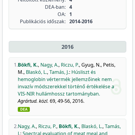
DEA-ban:
4
OA:
1
Publikációs időszak:
2014-2016
2016
1.
Bökfi, K.
,
Nagy, A.
,
Riczu, P.
,
Gyug, N.
,
Petis,
M.
,
Blaskó, L.
,
Tamás, J.
:
Húsliszt és
hemoglobin vértermék jellemzőinek nem
invazív módszerekkel történő értékelése a
VIS-NIR hullámhossz tartományban.
Agrártud. közl.
69, 49-56, 2016.
DEA
2.
Nagy, A.
,
Riczu, P.
,
Bökfi, K.
,
Blaskó, L.
,
Tamás,
J.
:
Spectral evaluation of meat meal and