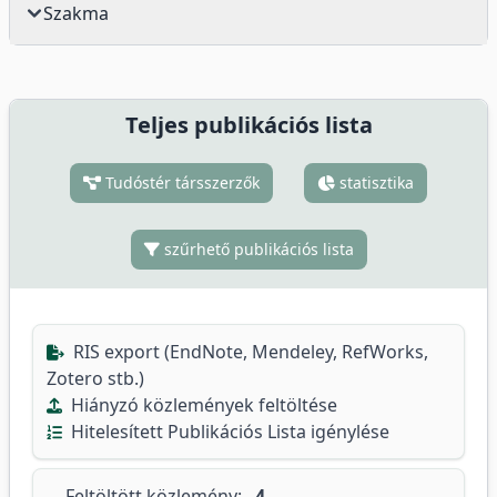
Szakma
Teljes publikációs lista
Tudóstér társszerzők
statisztika
szűrhető publikációs lista
RIS export (EndNote, Mendeley, RefWorks,
Zotero stb.)
Hiányzó közlemények feltöltése
Hitelesített Publikációs Lista igénylése
Feltöltött közlemény:
4