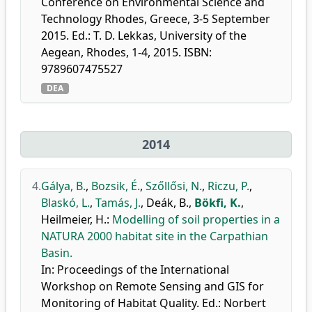
Conference on Environmental Science and
Technology Rhodes, Greece, 3-5 September
2015. Ed.: T. D. Lekkas, University of the
Aegean, Rhodes, 1-4, 2015. ISBN:
9789607475527
DEA
2014
4.
Gálya, B.
,
Bozsik, É.
,
Szőllősi, N.
,
Riczu, P.
,
Blaskó, L.
,
Tamás, J.
,
Deák, B.
,
Bökfi, K.
,
Heilmeier, H.
:
Modelling of soil properties in a
NATURA 2000 habitat site in the Carpathian
Basin.
In: Proceedings of the International
Workshop on Remote Sensing and GIS for
Monitoring of Habitat Quality. Ed.: Norbert