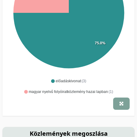
75.0%
előadáskivonat
(3)
magyar nyelvű folyóiratközlemény hazai lapban
(1)
Közlemények megoszlása