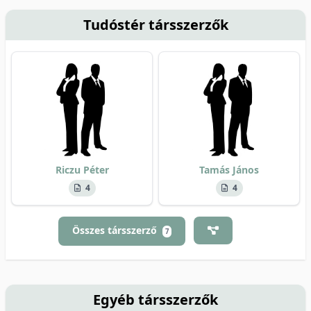
Tudóstér társszerzők
Riczu Péter
Tamás János
4
4
Összes társszerző
7
Egyéb társszerzők