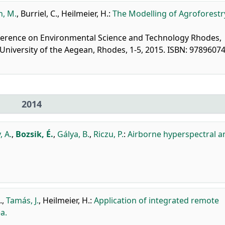
, M.
,
Burriel, C.
,
Heilmeier, H.
:
The Modelling of Agroforestry
nference on Environmental Science and Technology Rhodes,
, University of the Aegean, Rhodes, 1-5, 2015. ISBN: 978960
2014
, A.
,
Bozsik, É.
,
Gálya, B.
,
Riczu, P.
:
Airborne hyperspectral a
.
,
Tamás, J.
,
Heilmeier, H.
:
Application of integrated remote
a.