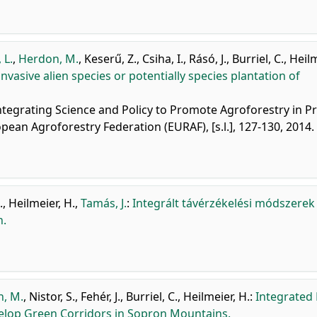
 L.
,
Herdon, M.
,
Keserű, Z.
,
Csiha, I.
,
Rásó, J.
,
Burriel, C.
,
Heilm
invasive alien species or potentially species plantation of
tegrating Science and Policy to Promote Agroforestry in Pr
opean Agroforestry Federation (EURAF), [s.l.], 127-130, 2014.
.
,
Heilmeier, H.
,
Tamás, J.
:
Integrált távérzékelési módszerek
n.
, M.
,
Nistor, S.
,
Fehér, J.
,
Burriel, C.
,
Heilmeier, H.
:
Integrated
elop Green Corridors in Sopron Mountains.