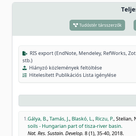
Telje
Tudóstér társszerzők
RIS export (EndNote, Mendeley, RefWorks, Zo
stb.)
Hiányzó közlemények feltöltése
Hitelesített Publikációs Lista igénylése
1.
Gálya, B.
,
Tamás, J.
,
Blaskó, L.
,
Riczu, P.
,
Stelian, 
soils - Hungarian part of tisza-river basin.
Nat. Res. Sustain. Develop.
8 (1), 35-40, 2018.