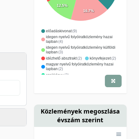
12.5%
16.7%
előadáskivonat
(9)
idegen nyelvű folyóiratközlemény hazai
lapban
(4)
idegen nyelvű folyóiratközlemény külföldi
lapban
(3)
idézhető absztrakt
(2)
könyvfejezet
(2)
magyar nyelvű folyóiratközlemény hazai
lapban
(2)
szakkönyv
(2)
Közlemények megoszlása
évszám szerint