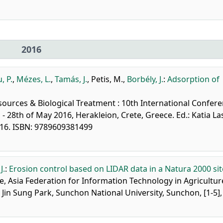
2016
, P.
,
Mézes, L.
,
Tamás, J.
,
Petis, M.
,
Borbély, J.
:
Adsorption of
esources & Biological Treatment : 10th International Confer
28th of May 2016, Herakleion, Crete, Greece. Ed.: Katia Las
2016. ISBN: 9789609381499
J.
:
Erosion control based on LIDAR data in a Natura 2000 sit
, Asia Federation for Information Technology in Agricultur
Jin Sung Park, Sunchon National University, Sunchon, [1-5],