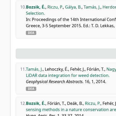
10.
Bozsik, É.
,
Riczu, P.
,
Gálya, B.
,
Tamás, J.
,
Herdon
Selection.
In: Proceedings of the 14th International Co
Greece, 3-5 September 2015. Ed.: T. D. Lekkas
DEA
11.
Tamás, J.
,
Lehoczky, É.
,
Fehér, J.
,
Fórián, T.
,
Nagy
LiDAR data integration for weed detection.
Geophysical Research Abstracts.
16, 1, 2014.
DEA
12.
Bozsik, É.
,
Fórián, T.
,
Deák, B.
,
Riczu, P.
,
Fehér, J
sensing methods in a nature conservation are
Hung. Agric. Res.
1, 33-37, 2014.