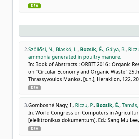
DEA
2.
Szőllősi, N.
,
Blaskó, L.
,
Bozsik, É.
,
Gálya, B.
,
Riczu
ammonia generated in poultry manure.
In: Book of Abstracts : ORBIT 2016 : Organic R
on "Circular Economy and Organic Waste" 25th - 
Thrassyvoulos Manios, [s.n.], Heraklion, 122, 
DEA
3.
Gombosné Nagy, I.
,
Riczu, P.
,
Bozsik, É.
,
Tamás, 
In: World Congress on Computers in Agriculture
[elelktronikus dokumentum]. Ed.: Sang Mu Lee, 
DEA