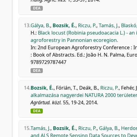
DEA
13.
Gálya, B.
,
Bozsik, É.
,
Riczu, P.
,
Tamás, J.
,
Blaskó,
H.
:
Black locust (Robinia pseudoacacia L.) - an 
agroforestry in Pannonian ecoregion.
In: 2nd European Agroforestry Conference : In
: Book of Abstracts. Ed.: João H. N. Palma, Eur
9789729787447
DEA
14.
Bozsik, É.
,
Fórián, T.
,
Deák, B.
,
Riczu, P.
,
Fehér, J
alkalmazása nagyerdei NATURA 2000 területe
Agrártud. közl.
55, 19-24, 2014.
DEA
15.
Tamás, J.
,
Bozsik, É.
,
Riczu, P.
,
Gálya, B.
,
Herdon
and ALS Remote Sensing Data Sources to Dev