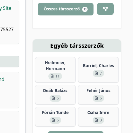
 Site
Összes társszerző
13
7475527
Egyéb társszerzők
Heilmeier,
Burriel, Charles
Hermann
7
11
nd
Deák Balázs
Fehér János
6
6
Fórián Tünde
Csiha Imre
6
3