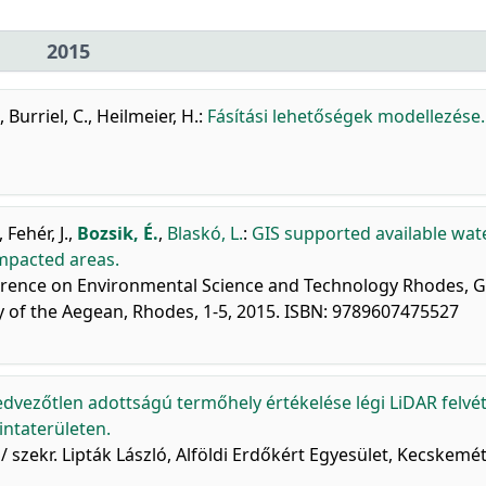
2015
,
Burriel, C.
,
Heilmeier, H.
:
Fásítási lehetőségek modellezése.
,
Fehér, J.
,
Bozsik, É.
,
Blaskó, L.
:
GIS supported available wat
impacted areas.
ference on Environmental Science and Technology Rhodes, G
ty of the Aegean, Rhodes, 1-5, 2015. ISBN: 9789607475527
dvezőtlen adottságú termőhely értékelése légi LiDAR felvét
intaterületen.
 / szekr. Lipták László, Alföldi Erdőkért Egyesület, Kecskemét