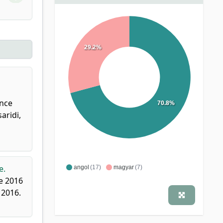
29.2%
ence
70.8%
aridi,
e.
angol
(17)
magyar
(7)
e 2016
 2016.