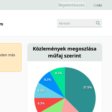
Bejelentkezés
EN
HU
Keresés
am
Közlemények megoszlása
műfaj szerint
minden más
8.3%
8.3%
37.5%
8.3%
8.3%