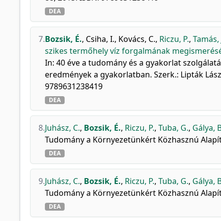
DEA
7.
Bozsik, É.
,
Csiha, I.
,
Kovács, C.
,
Riczu, P.
,
Tamás, 
szikes termőhely víz forgalmának megismerésé
In: 40 éve a tudomány és a gyakorlat szolgálat
eredmények a gyakorlatban. Szerk.: Lipták Lászl
9789631238419
DEA
8.
Juhász, C.
,
Bozsik, É.
,
Riczu, P.
,
Tuba, G.
,
Gálya, B
Tudomány a Környezetünkért Közhasznú Alapítv
DEA
9.
Juhász, C.
,
Bozsik, É.
,
Riczu, P.
,
Tuba, G.
,
Gálya, B
Tudomány a Környezetünkért Közhasznú Alapítv
DEA