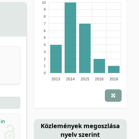
10
9
8
7
6
5
4
3
2
1
0
2013
2014
2015
2016
2018
 in
Közlemények megoszlása
nyelv szerint