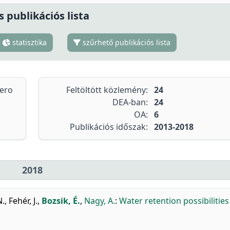
s publikációs lista
statisztika
szűrhető publikációs lista
tero
Feltöltött közlemény:
24
DEA-ban:
24
OA:
6
Publikációs időszak:
2013-2018
2018
N.
,
Fehér, J.
,
Bozsik, É.
,
Nagy, A.
:
Water retention possibilities