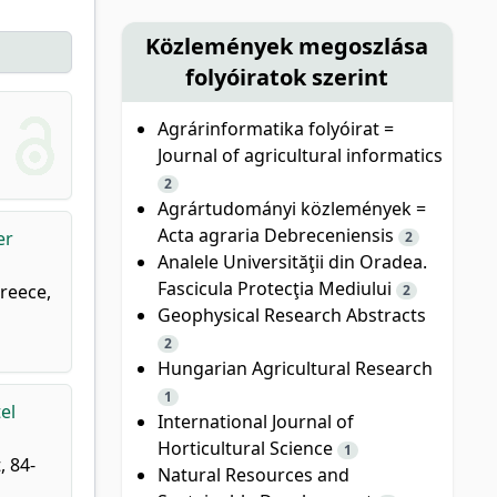
Közlemények megoszlása
folyóiratok szerint
Agrárinformatika folyóirat =
Journal of agricultural informatics
2
Agrártudományi közlemények =
Acta agraria Debreceniensis
er
2
Analele Universităţii din Oradea.
Fascicula Protecţia Mediului
reece,
2
Geophysical Research Abstracts
2
Hungarian Agricultural Research
1
el
International Journal of
Horticultural Science
1
, 84-
Natural Resources and