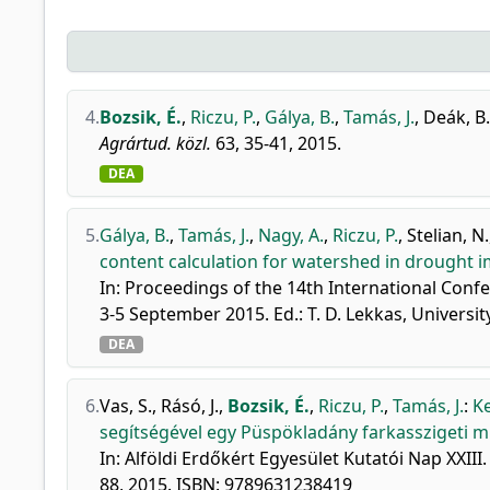
4.
Bozsik, É.
,
Riczu, P.
,
Gálya, B.
,
Tamás, J.
,
Deák, B.
Agrártud. közl.
63, 35-41, 2015.
DEA
5.
Gálya, B.
,
Tamás, J.
,
Nagy, A.
,
Riczu, P.
,
Stelian, N.
content calculation for watershed in drought 
In: Proceedings of the 14th International Con
3-5 September 2015. Ed.: T. D. Lekkas, Universi
DEA
6.
Vas, S.
,
Rásó, J.
,
Bozsik, É.
,
Riczu, P.
,
Tamás, J.
:
Ke
segítségével egy Püspökladány farkasszigeti m
In: Alföldi Erdőkért Egyesület Kutatói Nap XXIII.
88, 2015. ISBN: 9789631238419