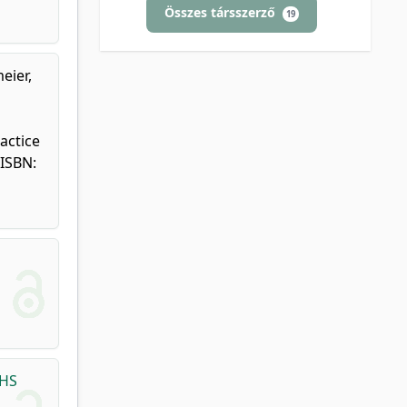
Összes társszerző
19
eier,
actice
 ISBN:
 HS