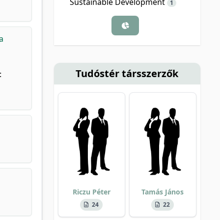
Sustainable Development
1
a
Tudóstér társszerzők
:
Riczu Péter
Tamás János
24
22