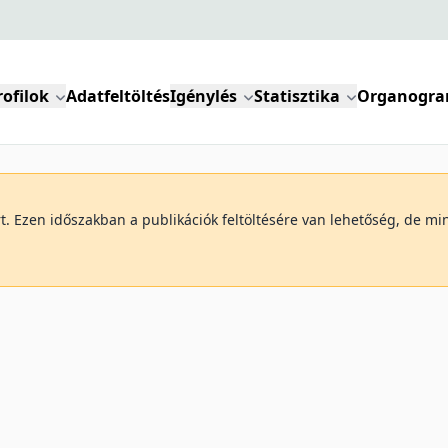
rofilok
Adatfeltöltés
Igénylés
Statisztika
Organogr
art. Ezen időszakban a publikációk feltöltésére van lehetőség, de 