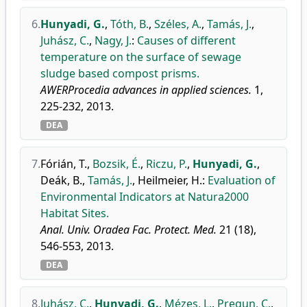
6.
Hunyadi, G.
,
Tóth, B.
,
Széles, A.
,
Tamás, J.
,
Juhász, C.
,
Nagy, J.
:
Causes of different
temperature on the surface of sewage
sludge based compost prisms.
AWERProcedia advances in applied sciences.
1,
225-232, 2013.
DEA
7.
Fórián, T.
,
Bozsik, É.
,
Riczu, P.
,
Hunyadi, G.
,
Deák, B.
,
Tamás, J.
,
Heilmeier, H.
:
Evaluation of
Environmental Indicators at Natura2000
Habitat Sites.
Anal. Univ. Oradea Fac. Protect. Med.
21 (18),
546-553, 2013.
DEA
8.
Juhász, C.
,
Hunyadi, G.
,
Mézes, L.
,
Pregun, C.
,