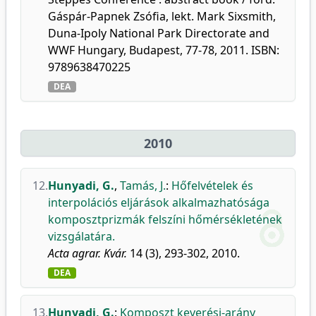
Gáspár-Papnek Zsófia, lekt. Mark Sixsmith,
Duna-Ipoly National Park Directorate and
WWF Hungary, Budapest, 77-78, 2011. ISBN:
9789638470225
DEA
2010
12.
Hunyadi, G.
,
Tamás, J.
:
Hőfelvételek és
interpolációs eljárások alkalmazhatósága
komposztprizmák felszíni hőmérsékletének
vizsgálatára.
Acta agrar. Kvár.
14 (3), 293-302, 2010.
DEA
13.
Hunyadi, G.
:
Komposzt keverési-arány