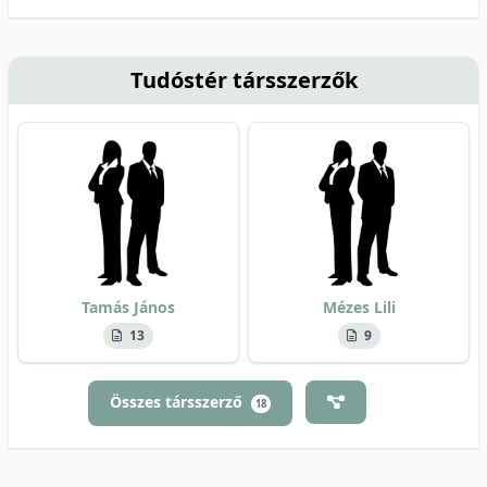
Tudóstér társszerzők
Tamás János
Mézes Lili
13
9
Összes társszerző
18