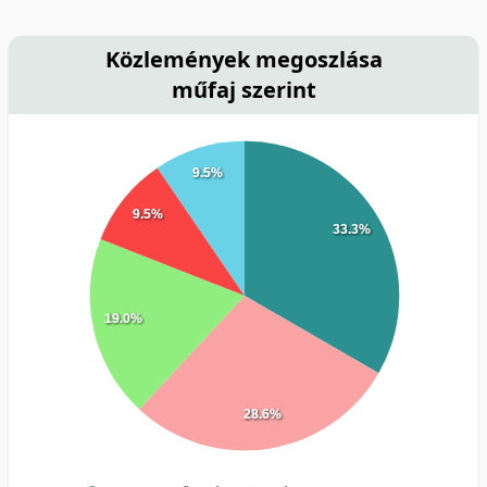
Közlemények megoszlása
műfaj szerint
9.5%
9.5%
33.3%
19.0%
28.6%