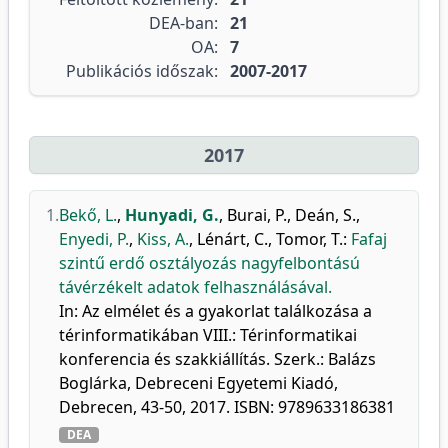
DEA-ban:
21
OA:
7
Publikációs időszak:
2007-2017
2017
1.
Bekő, L.
,
Hunyadi, G.
,
Burai, P.
,
Deán, S.
,
Enyedi, P.
,
Kiss, A.
,
Lénárt, C.
,
Tomor, T.
:
Fafaj
szintű erdő osztályozás nagyfelbontású
távérzékelt adatok felhasználásával.
In: Az elmélet és a gyakorlat találkozása a
térinformatikában VIII.: Térinformatikai
konferencia és szakkiállítás. Szerk.: Balázs
Boglárka, Debreceni Egyetemi Kiadó,
Debrecen, 43-50, 2017. ISBN: 9789633186381
DEA