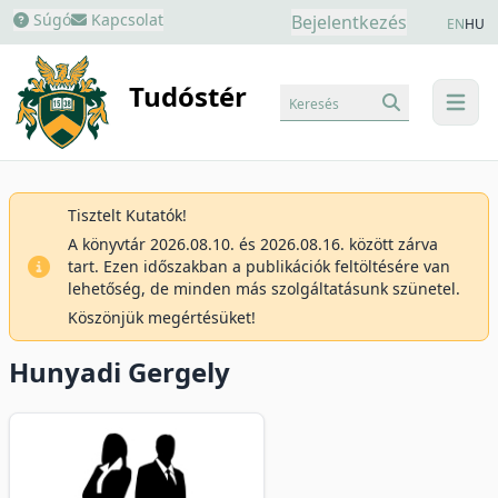
Súgó
Kapcsolat
Bejelentkezés
EN
HU
Tudóstér
Keresés
menu
Tisztelt Kutatók!
A könyvtár 2026.08.10. és 2026.08.16. között zárva
tart. Ezen időszakban a publikációk feltöltésére van
lehetőség, de minden más szolgáltatásunk szünetel.
Köszönjük megértésüket!
Hunyadi Gergely