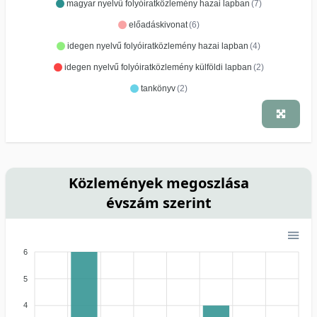
magyar nyelvű folyóiratközlemény hazai lapban
(7)
előadáskivonat
(6)
idegen nyelvű folyóiratközlemény hazai lapban
(4)
idegen nyelvű folyóiratközlemény külföldi lapban
(2)
tankönyv
(2)
Közlemények megoszlása
évszám szerint
6
5
4