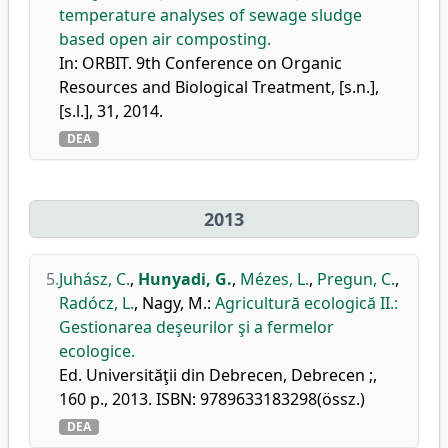
temperature analyses of sewage sludge
based open air composting.
In: ORBIT. 9th Conference on Organic
Resources and Biological Treatment, [s.n.],
[s.l.], 31, 2014.
DEA
2013
5.
Juhász, C.
,
Hunyadi, G.
,
Mézes, L.
,
Pregun, C.
,
Radócz, L.
,
Nagy, M.
:
Agricultură ecologică II.:
Gestionarea deşeurilor şi a fermelor
ecologice.
Ed. Universităţii din Debrecen, Debrecen ;,
160 p., 2013. ISBN: 9789633183298(össz.)
DEA