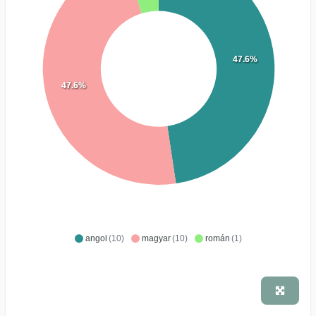
47.6%
47.6%
angol
(10)
magyar
(10)
román
(1)