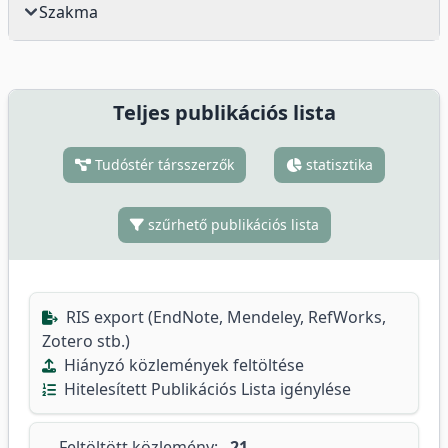
Szakma
Teljes publikációs lista
Tudóstér társszerzők
statisztika
szűrhető publikációs lista
RIS export (EndNote, Mendeley, RefWorks,
Zotero stb.)
Hiányzó közlemények feltöltése
Hitelesített Publikációs Lista igénylése
Feltöltött közlemény:
21