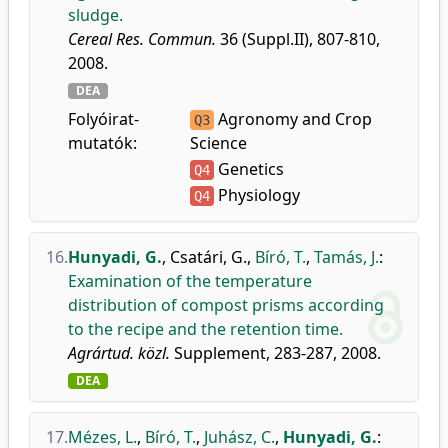
sludge.
Cereal Res. Commun.
36 (Suppl.II), 807-810,
2008.
DEA
Folyóirat-
Agronomy and Crop
Q3
mutatók:
Science
Genetics
Q4
Physiology
Q4
16.
Hunyadi, G.
,
Csatári, G.
,
Bíró, T.
,
Tamás, J.
:
Examination of the temperature
distribution of compost prisms according
to the recipe and the retention time.
Agrártud. közl.
Supplement, 283-287, 2008.
DEA
17.
Mézes, L.
,
Bíró, T.
,
Juhász, C.
,
Hunyadi, G.
: