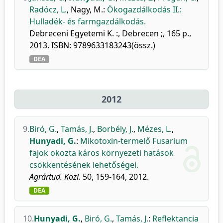
Radócz, L.
,
Nagy, M.
:
Ökogazdálkodás II.:
Hulladék- és farmgazdálkodás.
Debreceni Egyetemi K. :, Debrecen ;, 165 p.,
2013. ISBN: 9789633183243(össz.)
DEA
2012
9.
Biró, G.
,
Tamás, J.
,
Borbély, J.
,
Mézes, L.
,
Hunyadi, G.
:
Mikotoxin-termelő Fusarium
fajok okozta káros környezeti hatások
csökkentésének lehetőségei.
Agrártud. Közl.
50, 159-164, 2012.
DEA
10.
Hunyadi, G.
,
Biró, G.
,
Tamás, J.
:
Reflektancia