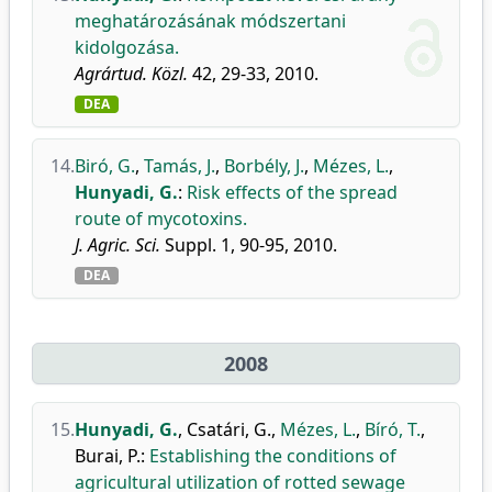
meghatározásának módszertani
kidolgozása.
Agrártud. Közl.
42, 29-33, 2010.
DEA
14.
Biró, G.
,
Tamás, J.
,
Borbély, J.
,
Mézes, L.
,
Hunyadi, G.
:
Risk effects of the spread
route of mycotoxins.
J. Agric. Sci.
Suppl. 1, 90-95, 2010.
DEA
2008
15.
Hunyadi, G.
,
Csatári, G.
,
Mézes, L.
,
Bíró, T.
,
Burai, P.
:
Establishing the conditions of
agricultural utilization of rotted sewage