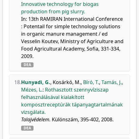
Innovative technology for biogas
production from pig slurry.
In: 13th RAMIRAN International Conference
: Potentail for simple technology solutions
in organic manure management / ed
Vesselin Koutev, Ministry of Agriculture and
Food Agricultural Academy, Sofia, 331-334,
2009.
DEA
18.
Hunyadi, G.
,
Kosárkó, M.
,
Bíró, T.
,
Tamás, J.
,
Mézes, L.
:
Rothasztott szennyvíziszap
felhasználásával kialakított
komposztreceptúrák tápanyagtartalmának
vizsgálata.
Talajvédelem.
Különszám, 395-402, 2008.
DEA