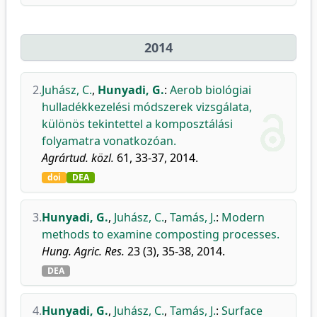
2014
2.
Juhász, C.
,
Hunyadi, G.
:
Aerob biológiai
hulladékkezelési módszerek vizsgálata,
különös tekintettel a komposztálási
folyamatra vonatkozóan.
Agrártud. közl.
61, 33-37, 2014.
doi
DEA
3.
Hunyadi, G.
,
Juhász, C.
,
Tamás, J.
:
Modern
methods to examine composting processes.
Hung. Agric. Res.
23 (3), 35-38, 2014.
DEA
4.
Hunyadi, G.
,
Juhász, C.
,
Tamás, J.
:
Surface