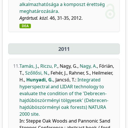
alkalmazhatósága a komposzt érettség
meghatározására.
Agrártud. közl.
46, 31-35, 2012.
DEA
2011
11.
Tamás, J.
,
Riczu, P.
,
Nagy, G.
,
Nagy, A.
,
Fórián,
T.
,
Szőllősi, N.
,
Fehér, J.
,
Rahner, S.
,
Heilmeier,
H.
,
Hunyadi, G.
,
Jancsó, T.
:
Integrated
hyperspectral and LIDAR technology to
evaluate the condition of the 'Debrecen-
hajdúböszörményi tölgyesek' (Debrecen-
hajdúböszörményi oak forests) NATURA
2000 site.
In: Steppe Oak Woods and Pannonic Sand
Steppes Conference : abstract book / ford.