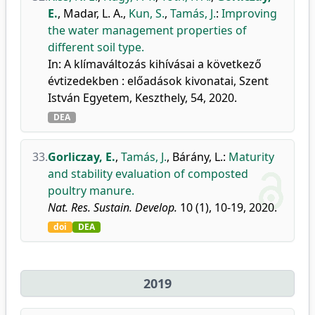
E.
,
Madar, L. A.
,
Kun, S.
,
Tamás, J.
:
Improving
the water management properties of
different soil type.
In: A klímaváltozás kihívásai a következő
évtizedekben : előadások kivonatai, Szent
István Egyetem, Keszthely, 54, 2020.
DEA
33.
Gorliczay, E.
,
Tamás, J.
,
Bárány, L.
:
Maturity
and stability evaluation of composted
poultry manure.
Nat. Res. Sustain. Develop.
10 (1), 10-19, 2020.
doi
DEA
2019