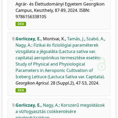
Agrár- és Élettudományi Egyetem Georgikon
Campus, Keszthely, 87-89, 2024. ISBN:
9786156338105
DEA
8.
Gorliczay, E.
,
Montvai, K.
,
Tamás, J.
,
Szabó, A.
,
Nagy, A.
:
Fizikai és fiziológiai paraméterek
vizsgálata a jégsaláta (Lactuca sativa var.
capitata) aeropónikus termesztése esetén:
Study of Physical and Physiological
Parameters in Aeroponic Cultivation of
Iceberg Lettuce (Lactuca Sativa var. Capitata).
Georgikon Agricul.
28 (Suppl.2), 47-53, 2024.
DEA
9.
Gorliczay, E.
,
Nagy, A.
:
Korszerű megoldások
a vízfogyasztás csökkentésére
növényházakban.