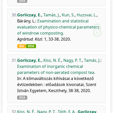
DEA
30.
Gorliczay, E.
,
Tamás, J.
,
Kun, S.
,
Huzsvai, L.
,
Bárány, L.
:
Examination and statistical
evaluation of physico-chemical parameters
of windrow composting.
Agrártud. Közl.
1, 33-38, 2020.
doi
DEA
31.
Gorliczay, E.
,
Kiss, N. É.
,
Nagy, P. T.
,
Tamás, J.
:
Examination of inorganic chemical
parameters of non-aerated compost tea.
In: A klímaváltozás kihívásai a következő
évtizedekben : előadások kivonatai, Szent
István Egyetem, Keszthely, 38-38, 2020.
DEA
32.
Kiss, N. É.
,
Nagy, P. T.
,
Tóth, F. A.
,
Gorliczay,