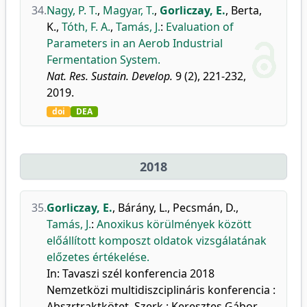
34.
Nagy, P. T.
,
Magyar, T.
,
Gorliczay, E.
,
Berta,
K.
,
Tóth, F. A.
,
Tamás, J.
:
Evaluation of
Parameters in an Aerob Industrial
Fermentation System.
Nat. Res. Sustain. Develop.
9 (2), 221-232,
2019.
doi
DEA
2018
35.
Gorliczay, E.
,
Bárány, L.
,
Pecsmán, D.
,
Tamás, J.
:
Anoxikus körülmények között
előállított komposzt oldatok vizsgálatának
előzetes értékelése.
In: Tavaszi szél konferencia 2018
Nemzetközi multidiszciplináris konferencia :
Abszrtraktkötet. Szerk.: Keresztes Gábor,