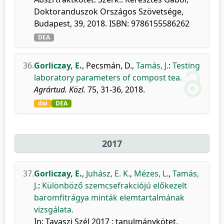
Doktoranduszok Országos Szövetsége,
Budapest, 39, 2018. ISBN: 9786155586262
DEA
36.
Gorliczay, E.
,
Pecsmán, D.
,
Tamás, J.
:
Testing
laboratory parameters of compost tea.
Agrártud. Közl.
75, 31-36, 2018.
doi
DEA
2017
37.
Gorliczay, E.
,
Juhász, E. K.
,
Mézes, L.
,
Tamás,
J.
:
Különböző szemcsefrakciójú előkezelt
baromfitrágya minták elemtartalmának
vizsgálata.
In: Tavaszi Szél 2017 : tanulmánykötet.