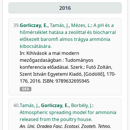
2016
39.
Gorliczay, E.
,
Tamás, J.
,
Mézes, L.
:
A pH és a
hőmérséklet hatása a zeolittal és biocharral
előkezelt baromfi almos trágya ammónia
kibocsátására.
In: Kihívások a mai modern
mezőgazdaságban : Tudományos
konferencia előadásai. Szerk.: Futó Zoltán,
Szent István Egyetemi Kiadó, [Gödöllő], 170-
176, 2016. ISBN: 9789632695945
DEA
40.
Tamás, J.
,
Gorliczay, E.
,
Borbély, J.
:
Atmospheric spreading model for ammonia
released from the poultry house.
An. Uni. Oradea Fasc. Ecotoxi. Zooteh. Tehno.