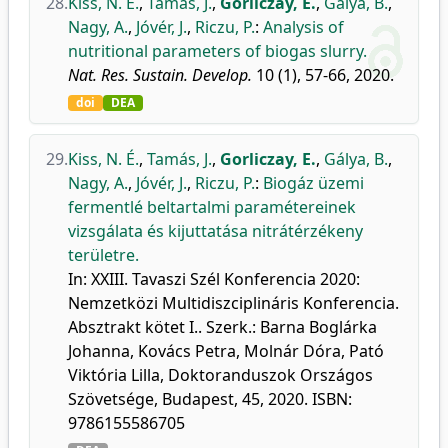
28.
Kiss, N. É.
,
Tamás, J.
,
Gorliczay, E.
,
Gálya, B.
,
Nagy, A.
,
Jóvér, J.
,
Riczu, P.
:
Analysis of
nutritional parameters of biogas slurry.
Nat. Res. Sustain. Develop.
10 (1), 57-66, 2020.
doi
DEA
29.
Kiss, N. É.
,
Tamás, J.
,
Gorliczay, E.
,
Gálya, B.
,
Nagy, A.
,
Jóvér, J.
,
Riczu, P.
:
Biogáz üzemi
fermentlé beltartalmi paramétereinek
vizsgálata és kijuttatása nitrátérzékeny
területre.
In: XXIII. Tavaszi Szél Konferencia 2020:
Nemzetközi Multidiszciplináris Konferencia.
Absztrakt kötet I.. Szerk.: Barna Boglárka
Johanna, Kovács Petra, Molnár Dóra, Pató
Viktória Lilla, Doktoranduszok Országos
Szövetsége, Budapest, 45, 2020. ISBN:
9786155586705