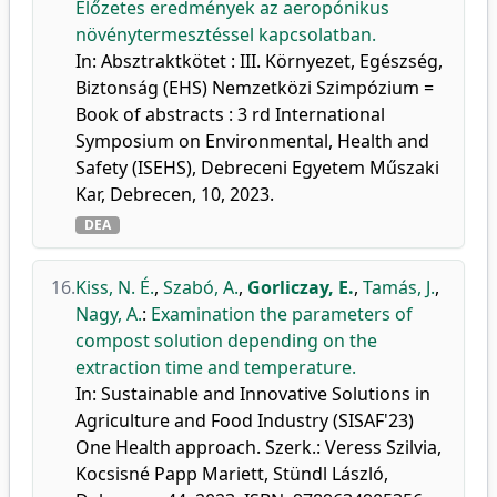
Előzetes eredmények az aeropónikus
növénytermesztéssel kapcsolatban.
In: Absztraktkötet : III. Környezet, Egészség,
Biztonság (EHS) Nemzetközi Szimpózium =
Book of abstracts : 3 rd International
Symposium on Environmental, Health and
Safety (ISEHS), Debreceni Egyetem Műszaki
Kar, Debrecen, 10, 2023.
DEA
16.
Kiss, N. É.
,
Szabó, A.
,
Gorliczay, E.
,
Tamás, J.
,
Nagy, A.
:
Examination the parameters of
compost solution depending on the
extraction time and temperature.
In: Sustainable and Innovative Solutions in
Agriculture and Food Industry (SISAF'23)
One Health approach. Szerk.: Veress Szilvia,
Kocsisné Papp Mariett, Stündl László,