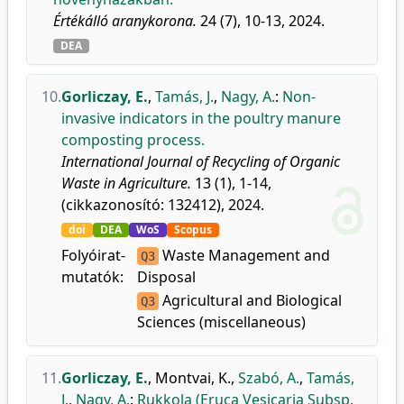
Értékálló aranykorona.
24 (7), 10-13, 2024.
DEA
10.
Gorliczay, E.
,
Tamás, J.
,
Nagy, A.
:
Non-
invasive indicators in the poultry manure
composting process.
International Journal of Recycling of Organic
Waste in Agriculture.
13 (1), 1-14,
(cikkazonosító: 132412), 2024.
doi
DEA
WoS
Scopus
Folyóirat-
Waste Management and
Q3
mutatók:
Disposal
Agricultural and Biological
Q3
Sciences (miscellaneous)
11.
Gorliczay, E.
,
Montvai, K.
,
Szabó, A.
,
Tamás,
J.
,
Nagy, A.
:
Rukkola (Eruca Vesicaria Subsp.