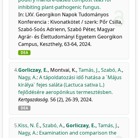
inhibiting plant-pathogenic fungus.
In: LXV. Georgikon Napok Tudományos
Konferencia : Kivonatkötet / szerk: Pőr Csilla,
Szabó-Soós Adrienn, Szabó Péter, Magyar
Agrár- és Élettudományi Egyetem Georgikon
Campus, Keszthely, 63-64, 2024.
DEA
4.
Gorliczay, E.
,
Montvai, K.
,
Tamás, J.
,
Szabó, A.
,
Nagy, A.
:
A tápoldatozási idő hatása a `Május
királya` fejes saláta (Lactuca sativa L.)
fejlődésére aeropónikus termesztésben.
Kertgazdaság.
56 (2), 26-39, 2024.
DEA
5.
Kiss, N. É.
,
Szabó, A.
,
Gorliczay, E.
,
Tamás, J.
,
Nagy, A.
:
Examination and comparison the