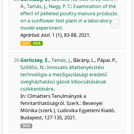
A.
,
Tamás, J.
,
Nagy, P. T.
:
Examination of the
effect of pelleted poultry manure products
on a sunflower test plant in a laboratory
model experiment.
Agrártud. közl.
1 (1), 83-88, 2021.
doi
DEA
26.
Gorliczay, E.
,
Tamás, J.
,
Bárány, L.
,
Pápai, P.
,
Szőllősi, N.
:
Innovatív állattenyésztési
technológia a mezőgazdasági eredetű
üvegházhatású gázok kibocsátásának
csökkentésére.
In: Climatters Tanulmányok a
fenntarthatóságról. Szerk.: Besenyei
Mónika (szerk.), Ludovika Egyetemi Kiadó,
Budapest, 127-135, 2021.
DEA