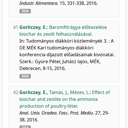
Industr. Alimentara.
15, 331-338, 2016.
DEA
41.
Gorliczay, E.
:
Baromfitrágya előkezelése
biochar és zeolit felhasználásával.
In: Tudományos diákköri közlemények 3. : A
DE MÉK Kari tudományos diákköri
konferencia díjazott előadásainak kivonatai.
Szerk.: Gyüre Péter, Juhász lajos, MÉK,
Debrecen, 8-15, 2016.
DEA
42.
Gorliczay, E.
,
Tamás, J.
,
Mézes, L.
:
Effect of
biochar and zeolite on the ammonia
production of poultry litter.
Anal. Univ. Oradea. Fasc. Prot. Mediu.
27, 29-
38, 2016.
DEA