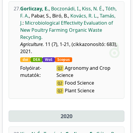
27.
Gorliczay, E.
,
Boczonádi, I.
,
Kiss, N. É.
,
Tóth,
F. A.
,
Pabar, S.
,
Biró, B.
,
Kovács, R. L.
,
Tamás,
J.
:
Microbiological Effectivity Evaluation of
New Poultry Farming Organic Waste
Recycling.
Agriculture.
11 (7), 1-21, (cikkazonosító: 683),
2021.
doi
DEA
WoS
Scopus
Folyóirat-
Agronomy and Crop
Q2
mutatók:
Science
Food Science
Q2
Plant Science
Q2
2020