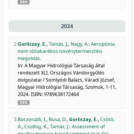
DEA
2024
2.
Gorliczay, E.
,
Tamás, J.
,
Nagy, A.
:
Aeropónia,
mint víztakarékos növénytermesztési
megoldás.
In: A Magyar Hidrológiai Társaság által
rendezett XLI. Országos Vándorgyűlés
dolgozatai / Somlyódi Balázs, Váradi József,
Magyar Hidrológiai Társaság, Szolnok, 1-11,
2024. ISBN: 9789638172464
DEA
3.
Boczonádi, I.
,
Busa, D.
,
Gorliczay, E.
,
Csótó,
A.
,
Csüllög, K.
,
Tamás, J.
:
Assessment of
poultry manure-based compost teas for