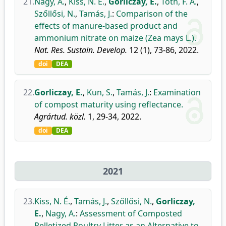
21.
Nagy, A.
,
Kiss, N. É.
,
Gorliczay, E.
,
Tóth, F. A.
,
Szőllősi, N.
,
Tamás, J.
:
Comparison of the
effects of manure-based product and
ammonium nitrate on maize (Zea mays L.).
Nat. Res. Sustain. Develop.
12 (1), 73-86, 2022.
doi
DEA
22.
Gorliczay, E.
,
Kun, S.
,
Tamás, J.
:
Examination
of compost maturity using reflectance.
Agrártud. közl.
1, 29-34, 2022.
doi
DEA
2021
23.
Kiss, N. É.
,
Tamás, J.
,
Szőllősi, N.
,
Gorliczay,
E.
,
Nagy, A.
:
Assessment of Composted
Pelletized Poultry Litter as an Alternative to