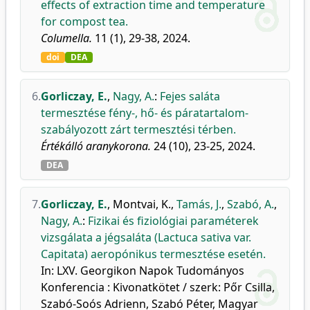
effects of extraction time and temperature
for compost tea.
Columella.
11 (1), 29-38, 2024.
doi
DEA
6.
Gorliczay, E.
,
Nagy, A.
:
Fejes saláta
termesztése fény-, hő- és páratartalom-
szabályozott zárt termesztési térben.
Értékálló aranykorona.
24 (10), 23-25, 2024.
DEA
7.
Gorliczay, E.
,
Montvai, K.
,
Tamás, J.
,
Szabó, A.
,
Nagy, A.
:
Fizikai és fiziológiai paraméterek
vizsgálata a jégsaláta (Lactuca sativa var.
Capitata) aeropónikus termesztése esetén.
In: LXV. Georgikon Napok Tudományos
Konferencia : Kivonatkötet / szerk: Pőr Csilla,
Szabó-Soós Adrienn, Szabó Péter, Magyar