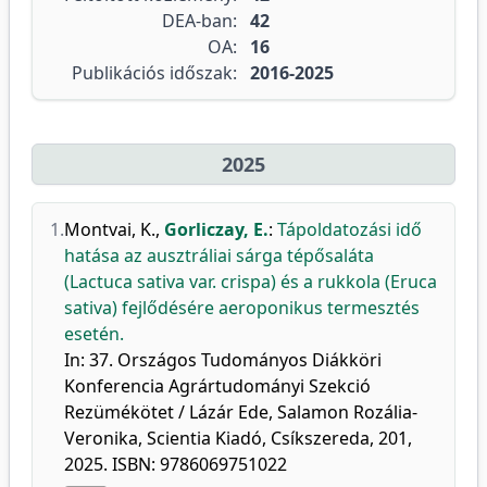
DEA-ban:
42
OA:
16
Publikációs időszak:
2016-2025
2025
1.
Montvai, K.
,
Gorliczay, E.
:
Tápoldatozási idő
hatása az ausztráliai sárga tépősaláta
(Lactuca sativa var. crispa) és a rukkola (Eruca
sativa) fejlődésére aeroponikus termesztés
esetén.
In: 37. Országos Tudományos Diákköri
Konferencia Agrártudományi Szekció
Rezümékötet / Lázár Ede, Salamon Rozália-
Veronika, Scientia Kiadó, Csíkszereda, 201,
2025. ISBN: 9786069751022