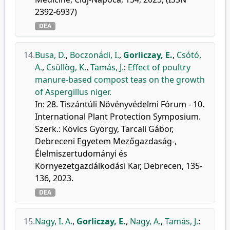
2392-6937)
DEA
14.
Busa, D.
,
Boczonádi, I.
,
Gorliczay, E.
,
Csótó,
A.
,
Csüllög, K.
,
Tamás, J.
:
Effect of poultry
manure-based compost teas on the growth
of Aspergillus niger.
In: 28. Tiszántúli Növényvédelmi Fórum - 10.
International Plant Protection Symposium.
Szerk.: Kövics György, Tarcali Gábor,
Debreceni Egyetem Mezőgazdaság-,
Élelmiszertudományi és
Környezetgazdálkodási Kar, Debrecen, 135-
136, 2023.
DEA
15.
Nagy, I. A.
,
Gorliczay, E.
,
Nagy, A.
,
Tamás, J.
: