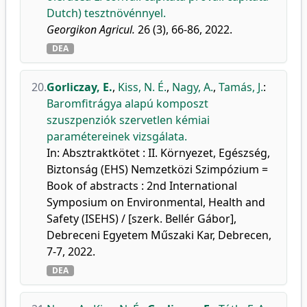
Dutch) tesztnövénnyel.
Georgikon Agricul.
26 (3), 66-86, 2022.
DEA
20.
Gorliczay, E.
,
Kiss, N. É.
,
Nagy, A.
,
Tamás, J.
:
Baromfitrágya alapú komposzt
szuszpenziók szervetlen kémiai
paramétereinek vizsgálata.
In: Absztraktkötet : II. Környezet, Egészség,
Biztonság (EHS) Nemzetközi Szimpózium =
Book of abstracts : 2nd International
Symposium on Environmental, Health and
Safety (ISEHS) / [szerk. Bellér Gábor],
Debreceni Egyetem Műszaki Kar, Debrecen,
7-7, 2022.
DEA