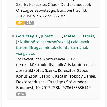
Szerk.: Keresztes Gábor, Doktoranduszok
Országos Szövetsége, Budapest, 30-43,
2017. ISBN: 9786155586187
doi
DEA
38.
Gorliczay, E.
,
Juhász, E. K.
,
Mézes, L.
,
Tamás,
J.
:
Különböző szemcsefrakciójú előkezelt
baromfitrágya minták elemtartalmának
vizsgálata.
In: Tavaszi szél konferencia 2017
nemzetközi multidiszciplináris konferencia :
absztraktkötet. Szerk.: Keresztes Gábor,
Kohus Zsolt, Szabó P. Katalin, Tokody Dániel,
Doktoranduszok Országos Szövetsége,
Budapest, 10, 2017. ISBN: 9786155586149
DEA