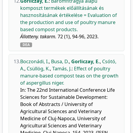
12.
Gorliczay, E.
:
Baromfitrágya alapú
komposzt termékek előállításának és
hasznosításának értékelése = Evaluation of
the production and use of poultry manure
based compost products.
Állatteny. takarm.
72 (1), 94-96, 2023.
DEA
13.
Boczonádi, I.
,
Busa, D.
,
Gorliczay, E.
,
Csótó,
A.
,
Csüllög, K.
,
Tamás, J.
:
Effect of poultry
manure-based compost teas on the growth
of aspergillus niger.
In: The 22nd International Conference Life
Sciences for Sustainable Development:
Book of Abstracts / University of
Agricultural Sciences and Veterinary
Medicine of Cluj-Napoca, University of
Agricultural Sciences and Veterinary
Medicine, Cluj-Napoca, 154, 2023, (ISSN