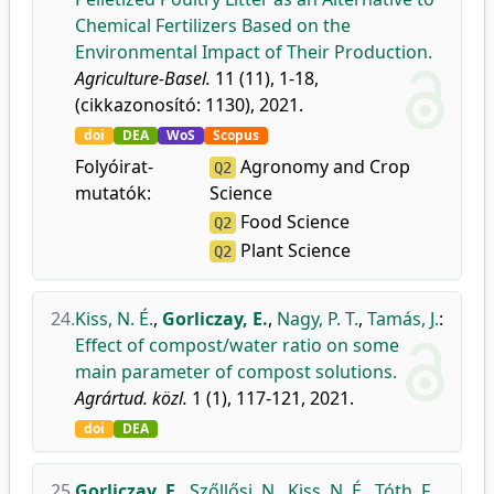
Chemical Fertilizers Based on the
Environmental Impact of Their Production.
Agriculture-Basel.
11 (11), 1-18,
(cikkazonosító: 1130), 2021.
doi
DEA
WoS
Scopus
Folyóirat-
Agronomy and Crop
Q2
mutatók:
Science
Food Science
Q2
Plant Science
Q2
24.
Kiss, N. É.
,
Gorliczay, E.
,
Nagy, P. T.
,
Tamás, J.
:
Effect of compost/water ratio on some
main parameter of compost solutions.
Agrártud. közl.
1 (1), 117-121, 2021.
doi
DEA
25.
Gorliczay, E.
,
Szőllősi, N.
,
Kiss, N. É.
,
Tóth, F.