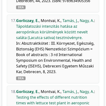
Debrecen, 44, 2023. ISBN: 9789634905356
DEA
17.
Gorliczay, E.
,
Montvai, K.
,
Tamás, J.
,
Nagy, A.
:
Tápoldatozási intenzitás hatása az
aeropónikus körülmények között nevelt
saláta (Lacutca sativa) tesztnövényre.
In: Absztraktkötet : III. Környezet, Egészség,
Biztonság (EHS) Nemzetközi Szimpózium =
Book of abstracts : 3 rd International
Symposium on Environmental, Health and
Safety (ISEHS), Debreceni Egyetem Műszaki
Kar, Debrecen, 8, 2023.
DEA
18.
Gorliczay, E.
,
Montvai, K.
,
Tamás, J.
,
Nagy, A.
:
Testing the effects of different nutrition
times with lettuce test plant in aeroponic