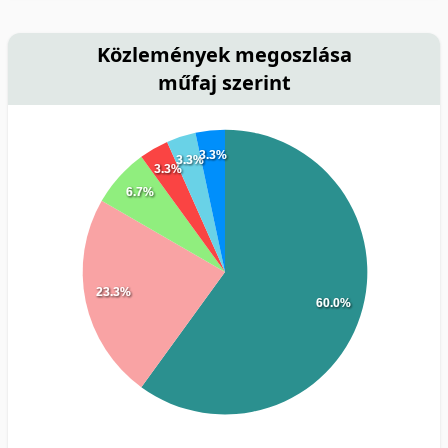
Közlemények megoszlása
műfaj szerint
3.3%
3.3%
3.3%
6.7%
23.3%
60.0%