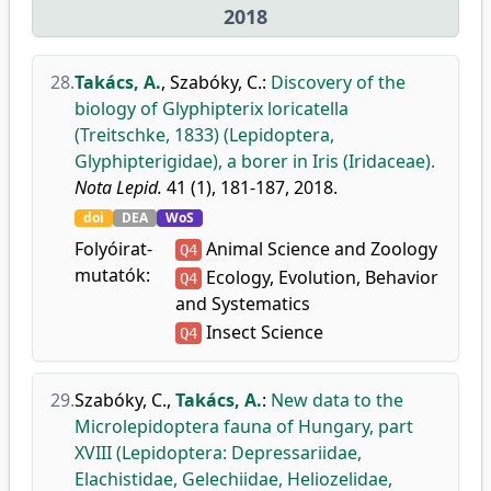
2018
28.
Takács, A.
,
Szabóky, C.
:
Discovery of the
biology of Glyphipterix loricatella
(Treitschke, 1833) (Lepidoptera,
Glyphipterigidae), a borer in Iris (Iridaceae).
Nota Lepid.
41 (1), 181-187, 2018.
doi
DEA
WoS
Folyóirat-
Animal Science and Zoology
Q4
mutatók:
Ecology, Evolution, Behavior
Q4
and Systematics
Insect Science
Q4
29.
Szabóky, C.
,
Takács, A.
:
New data to the
Microlepidoptera fauna of Hungary, part
XVIII (Lepidoptera: Depressariidae,
Elachistidae, Gelechiidae, Heliozelidae,