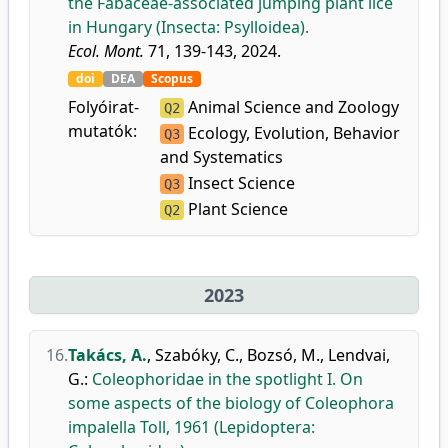
the Fabaceae-associated jumping plant lice
in Hungary (Insecta: Psylloidea).
Ecol. Mont.
71, 139-143, 2024.
doi
DEA
Scopus
Folyóirat-
Animal Science and Zoology
Q2
mutatók:
Ecology, Evolution, Behavior
Q3
and Systematics
Insect Science
Q3
Plant Science
Q2
2023
16.
Takács, A.
,
Szabóky, C.
,
Bozsó, M.
,
Lendvai,
G.
:
Coleophoridae in the spotlight I. On
some aspects of the biology of Coleophora
impalella Toll, 1961 (Lepidoptera: