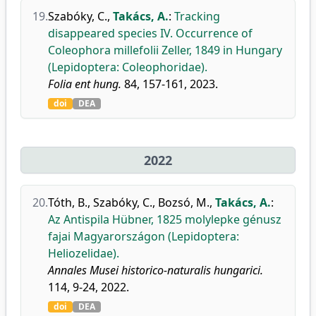
19.
Szabóky, C.
,
Takács, A.
:
Tracking
disappeared species IV. Occurrence of
Coleophora millefolii Zeller, 1849 in Hungary
(Lepidoptera: Coleophoridae).
Folia ent hung.
84, 157-161, 2023.
doi
DEA
2022
20.
Tóth, B.
,
Szabóky, C.
,
Bozsó, M.
,
Takács, A.
:
Az Antispila Hübner, 1825 molylepke génusz
fajai Magyarországon (Lepidoptera:
Heliozelidae).
Annales Musei historico-naturalis hungarici.
114, 9-24, 2022.
doi
DEA