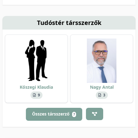
Tudóstér társszerzők
Kőszegi Klaudia
Nagy Antal
9
3
Összes társszerző
7