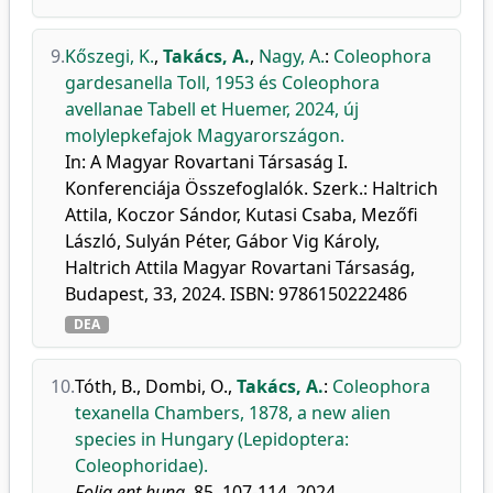
9.
Kőszegi, K.
,
Takács, A.
,
Nagy, A.
:
Coleophora
gardesanella Toll, 1953 és Coleophora
avellanae Tabell et Huemer, 2024, új
molylepkefajok Magyarországon.
In: A Magyar Rovartani Társaság I.
Konferenciája Összefoglalók. Szerk.: Haltrich
Attila, Koczor Sándor, Kutasi Csaba, Mezőfi
László, Sulyán Péter, Gábor Vig Károly,
Haltrich Attila Magyar Rovartani Társaság,
Budapest, 33, 2024. ISBN: 9786150222486
DEA
10.
Tóth, B.
,
Dombi, O.
,
Takács, A.
:
Coleophora
texanella Chambers, 1878, a new alien
species in Hungary (Lepidoptera:
Coleophoridae).
Folia ent hung.
85, 107-114, 2024.