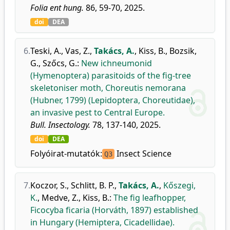
Folia ent hung.
86, 59-70, 2025.
doi
DEA
6.
Teski, A.
,
Vas, Z.
,
Takács, A.
,
Kiss, B.
,
Bozsik,
G.
,
Szőcs, G.
:
New ichneumonid
(Hymenoptera) parasitoids of the fig-tree
skeletoniser moth, Choreutis nemorana
(Hubner, 1799) (Lepidoptera, Choreutidae),
an invasive pest to Central Europe.
Bull. Insectology.
78, 137-140, 2025.
doi
DEA
Folyóirat-mutatók:
Insect Science
Q3
7.
Koczor, S.
,
Schlitt, B. P.
,
Takács, A.
,
Kőszegi,
K.
,
Medve, Z.
,
Kiss, B.
:
The fig leafhopper,
Ficocyba ficaria (Horváth, 1897) established
in Hungary (Hemiptera, Cicadellidae).