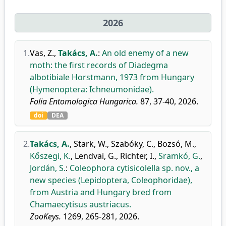
2026
1.
Vas, Z.
,
Takács, A.
:
An old enemy of a new
moth: the first records of Diadegma
albotibiale Horstmann, 1973 from Hungary
(Hymenoptera: Ichneumonidae).
Folia Entomologica Hungarica.
87, 37-40, 2026.
doi
DEA
2.
Takács, A.
,
Stark, W.
,
Szabóky, C.
,
Bozsó, M.
,
Kőszegi, K.
,
Lendvai, G.
,
Richter, I.
,
Sramkó, G.
,
Jordán, S.
:
Coleophora cytisicolella sp. nov., a
new species (Lepidoptera, Coleophoridae),
from Austria and Hungary bred from
Chamaecytisus austriacus.
ZooKeys.
1269, 265-281, 2026.