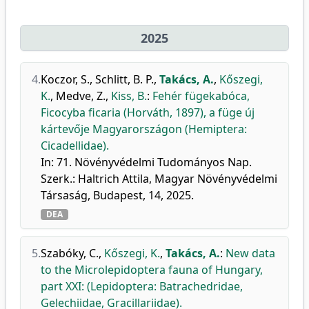
2025
4.
Koczor, S.
,
Schlitt, B. P.
,
Takács, A.
,
Kőszegi,
K.
,
Medve, Z.
,
Kiss, B.
:
Fehér fügekabóca,
Ficocyba ficaria (Horváth, 1897), a füge új
kártevője Magyarországon (Hemiptera:
Cicadellidae).
In: 71. Növényvédelmi Tudományos Nap.
Szerk.: Haltrich Attila, Magyar Növényvédelmi
Társaság, Budapest, 14, 2025.
DEA
5.
Szabóky, C.
,
Kőszegi, K.
,
Takács, A.
:
New data
to the Microlepidoptera fauna of Hungary,
part XXI: (Lepidoptera: Batrachedridae,
Gelechiidae, Gracillariidae).