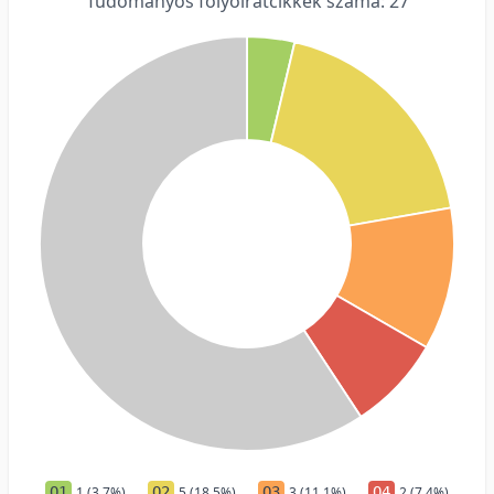
Tudományos folyóiratcikkek száma: 27
Q1
1 (3,7%)
Q2
5 (18,5%)
Q3
3 (11,1%)
Q4
2 (7,4%)