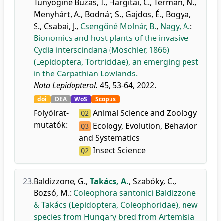
Tunyoginé Búzás, I.
,
Hargitai, C.
,
Terman, N.
,
Menyhárt, A.
,
Bodnár, S.
,
Gajdos, É.
,
Bogya,
S.
,
Csabai, J.
,
Csengőné Molnár, B.
,
Nagy, A.
:
Bionomics and host plants of the invasive
Cydia interscindana (Möschler, 1866)
(Lepidoptera, Tortricidae), an emerging pest
in the Carpathian Lowlands.
Nota Lepidopterol.
45, 53-64, 2022.
doi
DEA
WoS
Scopus
Folyóirat-
Animal Science and Zoology
Q2
mutatók:
Ecology, Evolution, Behavior
Q3
and Systematics
Insect Science
Q2
23.
Baldizzone, G.
,
Takács, A.
,
Szabóky, C.
,
Bozsó, M.
:
Coleophora santonici Baldizzone
& Takács (Lepidoptera, Coleophoridae), new
species from Hungary bred from Artemisia