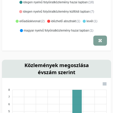
idegen nyelvű folyóiratközlemény hazai lapban
(18)
idegen nyelvű folyóiratközlemény külföldi lapban
(7)
előadáskivonat
(2)
idézhető absztrakt
(1)
levél
(1)
magyar nyelvű folyóiratközlemény hazai lapban
(1)
Közlemények megoszlása
évszám szerint
8
7
6
5