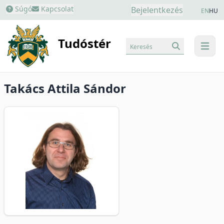
Súgó
Kapcsolat
Bejelentkezés
EN
HU
Tudóstér
Keresés
menu
Takács Attila Sándor