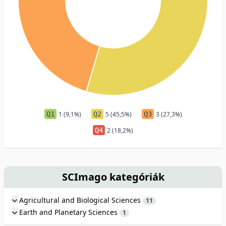
Q1
1 (9,1%)
Q2
5 (45,5%)
Q3
3 (27,3%)
Q4
2 (18,2%)
SCImago kategóriák
Agricultural and Biological Sciences
11
Earth and Planetary Sciences
1