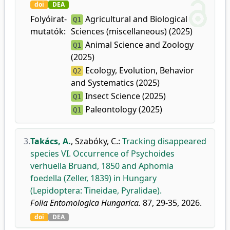
doi
DEA
Folyóirat-
Agricultural and Biological
Q1
mutatók:
Sciences (miscellaneous) (2025)
Animal Science and Zoology
Q1
(2025)
Ecology, Evolution, Behavior
Q2
and Systematics (2025)
Insect Science (2025)
Q1
Paleontology (2025)
Q1
3.
Takács, A.
,
Szabóky, C.
:
Tracking disappeared
species VI. Occurrence of Psychoides
verhuella Bruand, 1850 and Aphomia
foedella (Zeller, 1839) in Hungary
(Lepidoptera: Tineidae, Pyralidae).
Folia Entomologica Hungarica.
87, 29-35, 2026.
doi
DEA