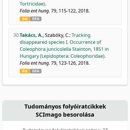
Tortricidae).
Folia ent hung.
79, 115-122, 2018.
doi
DEA
30.
Takács, A.
,
Szabóky, C.
:
Tracking
disappeared species I. Occurrence of
Coleophora juncicolella Stainton, 1851 in
Hungary (Lepidoptera: Coleophoridae).
Folia ent hung.
79, 123-126, 2018.
doi
DEA
Tudományos folyóiratcikkek
SCImago besorolása