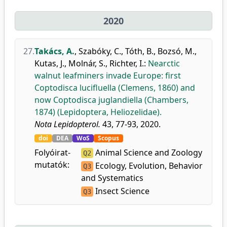
2020
27.
Takács, A.
,
Szabóky, C.
,
Tóth, B.
,
Bozsó, M.
,
Kutas, J.
,
Molnár, S.
,
Richter, I.
:
Nearctic
walnut leafminers invade Europe: first
Coptodisca lucifluella (Clemens, 1860) and
now Coptodisca juglandiella (Chambers,
1874) (Lepidoptera, Heliozelidae).
Nota Lepidopterol.
43, 77-93, 2020.
doi
DEA
WoS
Scopus
Folyóirat-
Animal Science and Zoology
Q2
mutatók:
Ecology, Evolution, Behavior
Q3
and Systematics
Insect Science
Q3