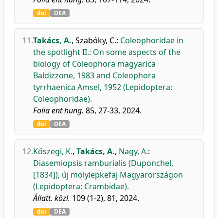
doi
DEA
11.
Takács, A.
,
Szabóky, C.
:
Coleophoridae in
the spotlight II.: On some aspects of the
biology of Coleophora magyarica
Baldizzone, 1983 and Coleophora
tyrrhaenica Amsel, 1952 (Lepidoptera:
Coleophoridae).
Folia ent hung.
85, 27-33, 2024.
doi
DEA
12.
Kőszegi, K.
,
Takács, A.
,
Nagy, A.
:
Diasemiopsis ramburialis (Duponchel,
[1834]), új molylepkefaj Magyarországon
(Lepidoptera: Crambidae).
Állatt. közl.
109 (1-2), 81, 2024.
doi
DEA