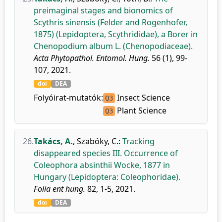
preimaginal stages and bionomics of
Scythris sinensis (Felder and Rogenhofer,
1875) (Lepidoptera, Scythrididae), a Borer in
Chenopodium album L. (Chenopodiaceae).
Acta Phytopathol. Entomol. Hung.
56 (1), 99-
107, 2021.
doi
DEA
Folyóirat-mutatók:
Insect Science
Q3
Plant Science
Q3
26.
Takács, A.
,
Szabóky, C.
:
Tracking
disappeared species III. Occurrence of
Coleophora absinthii Wocke, 1877 in
Hungary (Lepidoptera: Coleophoridae).
Folia ent hung.
82, 1-5, 2021.
doi
DEA