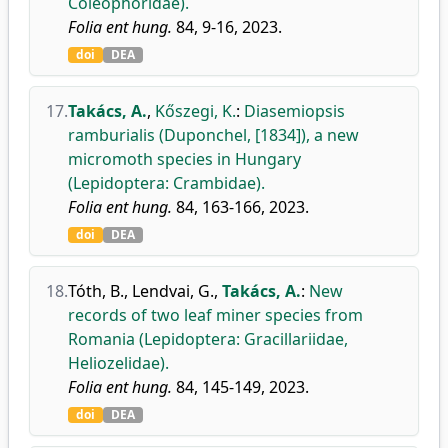
Coleophoridae).
Folia ent hung.
84, 9-16, 2023.
doi
DEA
17.
Takács, A.
,
Kőszegi, K.
:
Diasemiopsis
ramburialis (Duponchel, [1834]), a new
micromoth species in Hungary
(Lepidoptera: Crambidae).
Folia ent hung.
84, 163-166, 2023.
doi
DEA
18.
Tóth, B.
,
Lendvai, G.
,
Takács, A.
:
New
records of two leaf miner species from
Romania (Lepidoptera: Gracillariidae,
Heliozelidae).
Folia ent hung.
84, 145-149, 2023.
doi
DEA