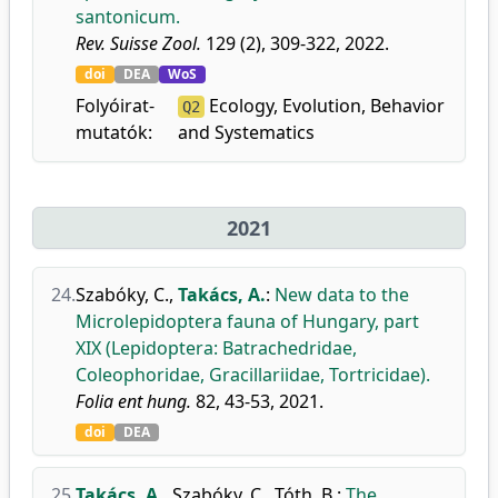
santonicum.
Rev. Suisse Zool.
129 (2), 309-322, 2022.
doi
DEA
WoS
Folyóirat-
Ecology, Evolution, Behavior
Q2
mutatók:
and Systematics
2021
24.
Szabóky, C.
,
Takács, A.
:
New data to the
Microlepidoptera fauna of Hungary, part
XIX (Lepidoptera: Batrachedridae,
Coleophoridae, Gracillariidae, Tortricidae).
Folia ent hung.
82, 43-53, 2021.
doi
DEA
25.
Takács, A.
,
Szabóky, C.
,
Tóth, B.
:
The