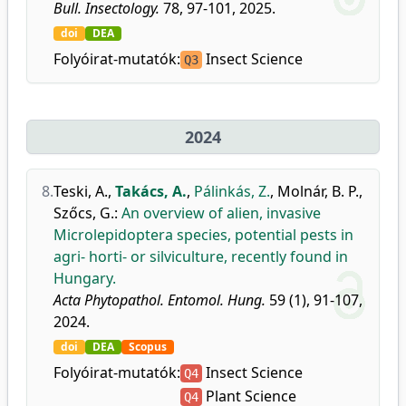
Bull. Insectology.
78, 97-101, 2025.
doi
DEA
Folyóirat-mutatók:
Insect Science
Q3
2024
8.
Teski, A.
,
Takács, A.
,
Pálinkás, Z.
,
Molnár, B. P.
,
Szőcs, G.
:
An overview of alien, invasive
Microlepidoptera species, potential pests in
agri- horti- or silviculture, recently found in
Hungary.
Acta Phytopathol. Entomol. Hung.
59 (1), 91-107,
2024.
doi
DEA
Scopus
Folyóirat-mutatók:
Insect Science
Q4
Plant Science
Q4