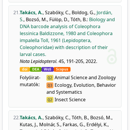
21.
Takács, A.
,
Szabóky, C.
,
Boldog, G.
,
Jordán,
S.
,
Bozsó, M.
,
Fülöp, D.
,
Tóth, B.
:
Biology and
DNA barcode analysis of Coleophora
lessinica Baldizzone, 1980 and Coleophora
impalella Toll, 1961 (Lepidoptera,
Coleophoridae) with description of their
larval cases.
Nota Lepidopterol.
45, 191-205, 2022.
doi
DEA
WoS
Scopus
Folyóirat-
Animal Science and Zoology
Q2
mutatók:
Ecology, Evolution, Behavior
Q3
and Systematics
Insect Science
Q2
22.
Takács, A.
,
Szabóky, C.
,
Tóth, B.
,
Bozsó, M.
,
Kutas, J.
,
Molnár, S.
,
Farkas, G.
,
Erdélyi, K.
,