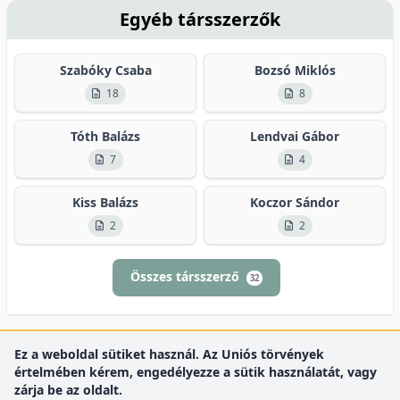
Egyéb társszerzők
Szabóky Csaba
Bozsó Miklós
18
8
Tóth Balázs
Lendvai Gábor
7
4
Kiss Balázs
Koczor Sándor
2
2
Összes társszerző
32
Ez a weboldal sütiket használ. Az Uniós törvények
értelmében kérem, engedélyezze a sütik használatát, vagy
zárja be az oldalt.