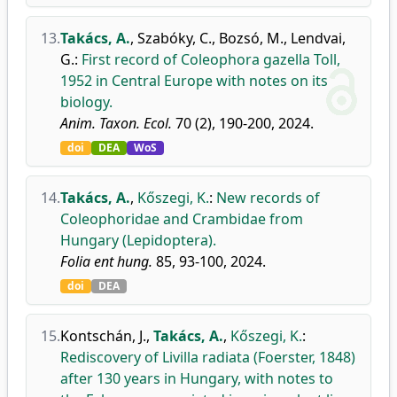
13.
Takács, A.
,
Szabóky, C.
,
Bozsó, M.
,
Lendvai,
G.
:
First record of Coleophora gazella Toll,
1952 in Central Europe with notes on its
biology.
Anim. Taxon. Ecol.
70 (2), 190-200, 2024.
doi
DEA
WoS
14.
Takács, A.
,
Kőszegi, K.
:
New records of
Coleophoridae and Crambidae from
Hungary (Lepidoptera).
Folia ent hung.
85, 93-100, 2024.
doi
DEA
15.
Kontschán, J.
,
Takács, A.
,
Kőszegi, K.
:
Rediscovery of Livilla radiata (Foerster, 1848)
after 130 years in Hungary, with notes to