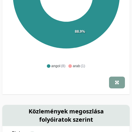
88.9%
angol
(8)
arab
(1)
Közlemények megoszlása
folyóiratok szerint