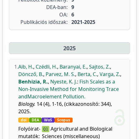
DEA-ban:
9
OA:
6
Publikációs időszak:
2021-2025
2025
1.
Aib, H.
,
Czédli, H.
,
Baranyai, E.
,
Sajtos, Z.
,
Döncző, B.
,
Parvez, M. S.
,
Berta, C.
,
Varga, Z.
,
Benhizia, R.
,
Nyeste, K. J.
:
Fish Scales as a
Non-Invasive Method for Monitoring Trace
andMacroelement Pollution.
Biology.
14 (4), 1-16, (cikkazonosító: 344),
2025.
doi
DEA
WoS
Scopus
Folyóirat-
Agricultural and Biological
Q1
mutatók:
Sciences (miscellaneous)