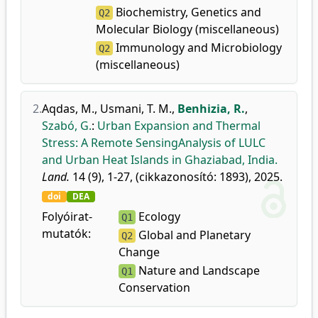
Biochemistry, Genetics and
Q2
Molecular Biology (miscellaneous)
Immunology and Microbiology
Q2
(miscellaneous)
2.
Aqdas, M.
,
Usmani, T. M.
,
Benhizia, R.
,
Szabó, G.
:
Urban Expansion and Thermal
Stress: A Remote SensingAnalysis of LULC
and Urban Heat Islands in Ghaziabad, India.
Land.
14 (9), 1-27, (cikkazonosító: 1893), 2025.
doi
DEA
Folyóirat-
Ecology
Q1
mutatók:
Global and Planetary
Q2
Change
Nature and Landscape
Q1
Conservation