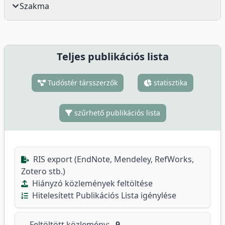
Szakma
Teljes publikációs lista
Tudóstér társszerzők
statisztika
szűrhető publikációs lista
RIS export (EndNote, Mendeley, RefWorks,
Zotero stb.)
Hiányzó közlemények feltöltése
Hitelesített Publikációs Lista igénylése
Feltöltött közlemény:
9