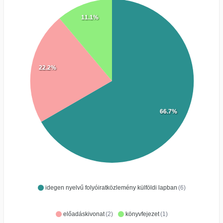
11.1%
22.2%
66.7%
idegen nyelvű folyóiratközlemény külföldi lapban
(6)
előadáskivonat
(2)
könyvfejezet
(1)