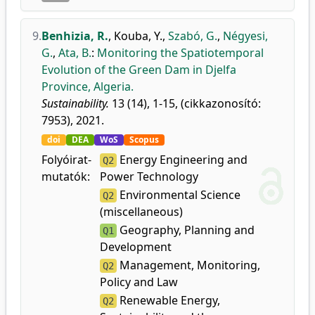
9.
Benhizia, R.
,
Kouba, Y.
,
Szabó, G.
,
Négyesi,
G.
,
Ata, B.
:
Monitoring the Spatiotemporal
Evolution of the Green Dam in Djelfa
Province, Algeria.
Sustainability.
13 (14), 1-15, (cikkazonosító:
7953), 2021.
doi
DEA
WoS
Scopus
Folyóirat-
Energy Engineering and
Q2
mutatók:
Power Technology
Environmental Science
Q2
(miscellaneous)
Geography, Planning and
Q1
Development
Management, Monitoring,
Q2
Policy and Law
Renewable Energy,
Q2