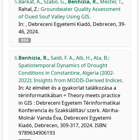
5.
Barkat, A.
,
Szabó, G.
,
Benhizia, R.
,
Mester, T.
,
Rahal, Z.
:
Groundwater Quality Assessment
of Oued Souf Valley Using GIS.
In: , Debreceni Egyetemi Kiadó, Debrecen, 39-
46, 2024.
DEA
6.
Benhizia, R.
,
Saidi, F. A.
,
Aib, H.
,
Ata, B.
:
Spatiotemporal Dynamics of Drought
Conditions in Constantine, Algeria (2002-
2022): Insights from MODIS-Derived Indices.
In: Az elmélet és a gyakorlat találkozása a
térinformatikában = Theory meets practice
in GIS : Debreceni Egyetem Térinformatikai
Konferencia és Szakkiállítás/ szerk. Abriha-
Molnár Vanda Éva, Debreceni Egyetemi
Kiadó, Debrecen, 309-317, 2024. ISBN:
9789634906193