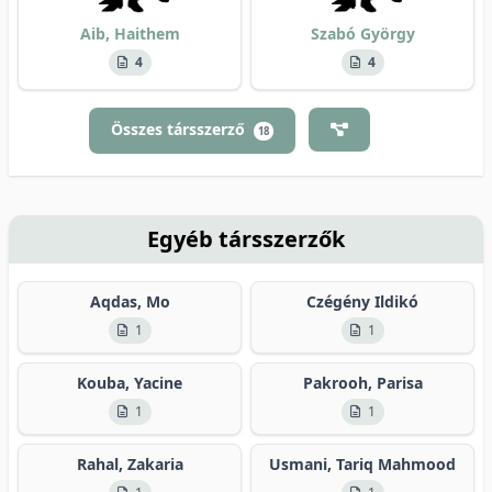
Aib, Haithem
Szabó György
4
4
Összes társszerző
18
Egyéb társszerzők
Aqdas, Mo
Czégény Ildikó
1
1
Kouba, Yacine
Pakrooh, Parisa
1
1
Rahal, Zakaria
Usmani, Tariq Mahmood