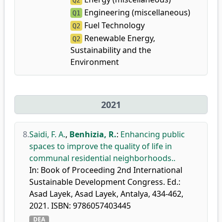
Q2
Engineering (miscellaneous)
Q1
Fuel Technology
Q2
Renewable Energy,
Q2
Sustainability and the
Environment
2021
8.
Saidi, F. A.
,
Benhizia, R.
:
Enhancing public
spaces to improve the quality of life in
communal residential neighborhoods..
In: Book of Proceeding 2nd International
Sustainable Development Congress. Ed.:
Asad Layek, Asad Layek, Antalya, 434-462,
2021. ISBN: 9786057403445
DEA