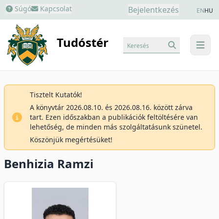
Súgó
Kapcsolat
Bejelentkezés
EN
HU
Tudóstér
Keresés
menu
Tisztelt Kutatók!
A könyvtár 2026.08.10. és 2026.08.16. között zárva
tart. Ezen időszakban a publikációk feltöltésére van
lehetőség, de minden más szolgáltatásunk szünetel.
Köszönjük megértésüket!
Benhizia Ramzi