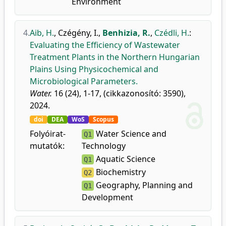
Environment
4.
Aib, H.
,
Czégény, I.
,
Benhizia, R.
,
Czédli, H.
:
Evaluating the Efficiency of Wastewater
Treatment Plants in the Northern Hungarian
Plains Using Physicochemical and
Microbiological Parameters.
Water.
16 (24), 1-17, (cikkazonosító: 3590),
2024.
doi
DEA
WoS
Scopus
Folyóirat-
Water Science and
Q1
mutatók:
Technology
Aquatic Science
Q1
Biochemistry
Q2
Geography, Planning and
Q1
Development