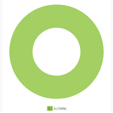
Q1
6 (100%)