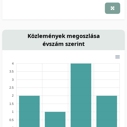
Közlemények megoszlása
évszám szerint
4
3.5
3
2.5
2
1.5
1
0.5