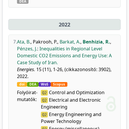
DEA
2022
7.
Ata, B.
,
Pakrooh, P.
,
Barkat, A.
,
Benhizia, R.
,
Pénzes, J.
:
Inequalities in Regional Level
Domestic CO2 Emissions and Energy Use: A
Case Study of Iran.
Energies.
15 (11), 1-26, (cikkazonosító: 3902),
2022.
doi
DEA
WoS
Scopus
Folyóirat-
Control and Optimization
Q2
mutatók:
Electrical and Electronic
Q2
Engineering
Energy Engineering and
Q2
Power Technology
Energy (miscellaneous)