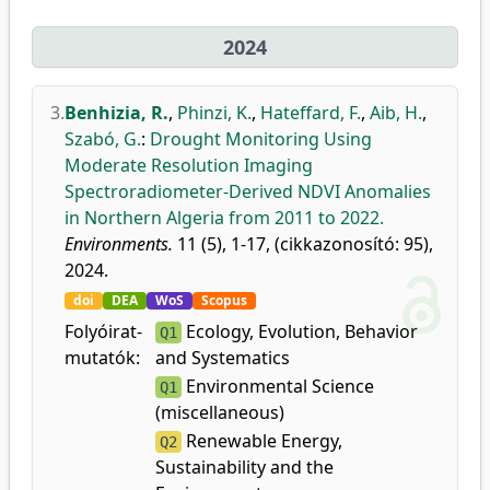
2024
3.
Benhizia, R.
,
Phinzi, K.
,
Hateffard, F.
,
Aib, H.
,
Szabó, G.
:
Drought Monitoring Using
Moderate Resolution Imaging
Spectroradiometer-Derived NDVI Anomalies
in Northern Algeria from 2011 to 2022.
Environments.
11 (5), 1-17, (cikkazonosító: 95),
2024.
doi
DEA
WoS
Scopus
Folyóirat-
Ecology, Evolution, Behavior
Q1
mutatók:
and Systematics
Environmental Science
Q1
(miscellaneous)
Renewable Energy,
Q2
Sustainability and the