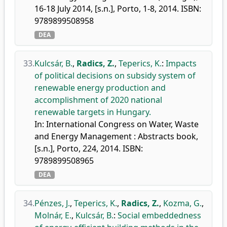
16-18 July 2014, [s.n.], Porto, 1-8, 2014. ISBN:
9789899508958
DEA
33.
Kulcsár, B.
,
Radics, Z.
,
Teperics, K.
:
Impacts
of political decisions on subsidy system of
renewable energy production and
accomplishment of 2020 national
renewable targets in Hungary.
In: International Congress on Water, Waste
and Energy Management : Abstracts book,
[s.n.], Porto, 224, 2014. ISBN:
9789899508965
DEA
34.
Pénzes, J.
,
Teperics, K.
,
Radics, Z.
,
Kozma, G.
,
Molnár, E.
,
Kulcsár, B.
:
Social embeddedness