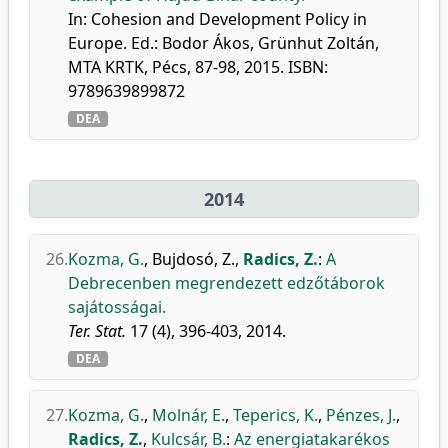
In: Cohesion and Development Policy in
Europe. Ed.: Bodor Ákos, Grünhut Zoltán,
MTA KRTK, Pécs, 87-98, 2015. ISBN:
9789639899872
DEA
2014
26.
Kozma, G.
,
Bujdosó, Z.
,
Radics, Z.
:
A
Debrecenben megrendezett edzőtáborok
sajátosságai.
Ter. Stat.
17 (4), 396-403, 2014.
DEA
27.
Kozma, G.
,
Molnár, E.
,
Teperics, K.
,
Pénzes, J.
,
Radics, Z.
,
Kulcsár, B.
:
Az energiatakarékos