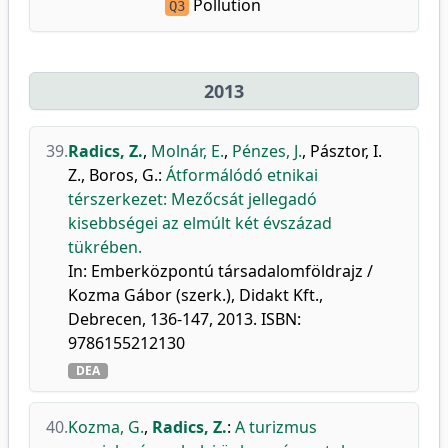
Pollution
Q3
2013
39.
Radics, Z.
,
Molnár, E.
,
Pénzes, J.
,
Pásztor, I.
Z.
,
Boros, G.
:
Átformálódó etnikai
térszerkezet: Mezőcsát jellegadó
kisebbségei az elmúlt két évszázad
tükrében.
In: Emberközpontú társadalomföldrajz /
Kozma Gábor (szerk.), Didakt Kft.,
Debrecen, 136-147, 2013. ISBN:
9786155212130
DEA
40.
Kozma, G.
,
Radics, Z.
:
A turizmus