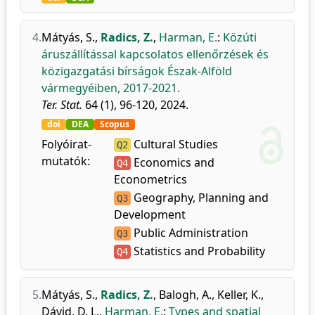
4.
Mátyás, S.
,
Radics, Z.
,
Harman, E.
:
Közúti
áruszállítással kapcsolatos ellenőrzések és
közigazgatási bírságok Észak-Alföld
vármegyéiben, 2017-2021.
Ter. Stat.
64 (1), 96-120, 2024.
doi
DEA
Scopus
Folyóirat-
Cultural Studies
Q2
mutatók:
Economics and
Q4
Econometrics
Geography, Planning and
Q3
Development
Public Administration
Q3
Statistics and Probability
Q4
5.
Mátyás, S.
,
Radics, Z.
,
Balogh, A.
,
Keller, K.
,
Dávid, D. L.
,
Harman, E.
:
Types and spatial