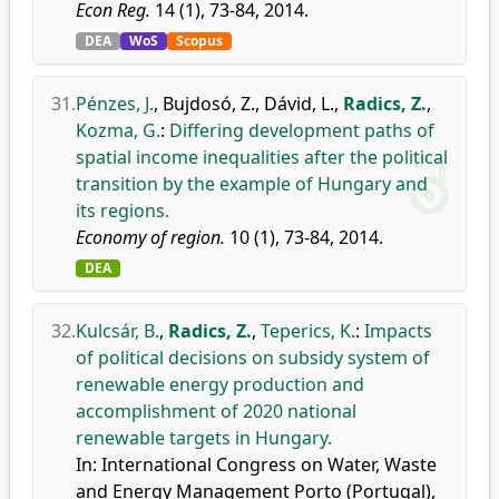
Econ Reg.
14 (1), 73-84, 2014.
DEA
WoS
Scopus
31.
Pénzes, J.
,
Bujdosó, Z.
,
Dávid, L.
,
Radics, Z.
,
Kozma, G.
:
Differing development paths of
spatial income inequalities after the political
transition by the example of Hungary and
its regions.
Economy of region.
10 (1), 73-84, 2014.
DEA
32.
Kulcsár, B.
,
Radics, Z.
,
Teperics, K.
:
Impacts
of political decisions on subsidy system of
renewable energy production and
accomplishment of 2020 national
renewable targets in Hungary.
In: International Congress on Water, Waste
and Energy Management Porto (Portugal),