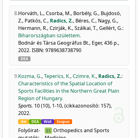
8.
Horváth, L.
,
Csorba, M.
,
Borbély, G.
,
Bujdosó,
Z.
,
Patkós, C.
,
Radics, Z.
,
Béres, C.
,
Nagy, G.
,
Hermann, R.
,
Czirják, K.
,
Szálkai, T.
,
Gellért, G.
:
Biharországban születtem.
Bodnár és Társa Geográfus Bt., Eger, 436 p.,
2022. ISBN: 9789638738790
DEA
9.
Kozma, G.
,
Teperics, K.
,
Czimre, K.
,
Radics, Z.
:
Characteristics of the Spatial Location of
Sports Facilities in the Northern Great Plain
Region of Hungary.
Sports.
10 (10), 1-10, (cikkazonosító: 157),
2022.
doi
DEA
WoS
Scopus
Folyóirat-
Orthopedics and Sports
Q1
mutatók:
Medicine