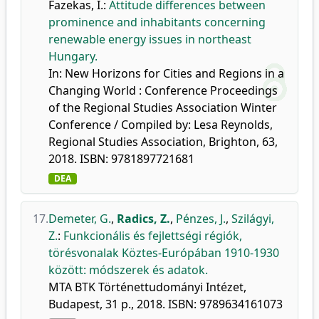
Fazekas, I.
:
Attitude differences between
prominence and inhabitants concerning
renewable energy issues in northeast
Hungary.
In: New Horizons for Cities and Regions in a
Changing World : Conference Proceedings
of the Regional Studies Association Winter
Conference / Compiled by: Lesa Reynolds,
Regional Studies Association, Brighton, 63,
2018. ISBN: 9781897721681
DEA
17.
Demeter, G.
,
Radics, Z.
,
Pénzes, J.
,
Szilágyi,
Z.
:
Funkcionális és fejlettségi régiók,
törésvonalak Köztes-Európában 1910-1930
között: módszerek és adatok.
MTA BTK Történettudományi Intézet,
Budapest, 31 p., 2018. ISBN: 9789634161073