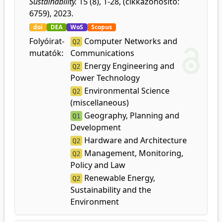
Sustainability.
15 (8), 1-28, (cikkazonosító:
6759), 2023.
doi
DEA
WoS
Scopus
Folyóirat-
Computer Networks and
Q2
mutatók:
Communications
Energy Engineering and
Q2
Power Technology
Environmental Science
Q2
(miscellaneous)
Geography, Planning and
Q1
Development
Hardware and Architecture
Q2
Management, Monitoring,
Q2
Policy and Law
Renewable Energy,
Q2
Sustainability and the
Environment