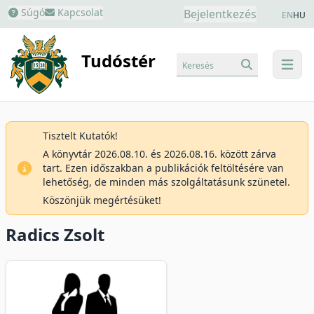
Súgó
Kapcsolat
Bejelentkezés
EN
HU
Tudóstér
Keresés
menu
Tisztelt Kutatók!
A könyvtár 2026.08.10. és 2026.08.16. között zárva
tart. Ezen időszakban a publikációk feltöltésére van
lehetőség, de minden más szolgáltatásunk szünetel.
Köszönjük megértésüket!
Radics Zsolt