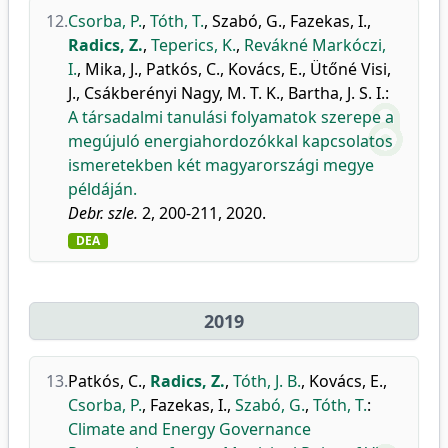
12.
Csorba, P.
,
Tóth, T.
,
Szabó, G.
,
Fazekas, I.
,
Radics, Z.
,
Teperics, K.
,
Revákné Markóczi,
I.
,
Mika, J.
,
Patkós, C.
,
Kovács, E.
,
Ütőné Visi,
J.
,
Csákberényi Nagy, M. T. K.
,
Bartha, J. S. I.
:
A társadalmi tanulási folyamatok szerepe a
megújuló energiahordozókkal kapcsolatos
ismeretekben két magyarországi megye
példáján.
Debr. szle.
2, 200-211, 2020.
DEA
2019
13.
Patkós, C.
,
Radics, Z.
,
Tóth, J. B.
,
Kovács, E.
,
Csorba, P.
,
Fazekas, I.
,
Szabó, G.
,
Tóth, T.
:
Climate and Energy Governance