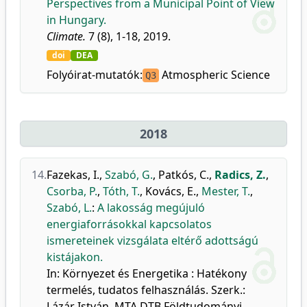
Perspectives from a Municipal Point of View
in Hungary.
Climate.
7 (8), 1-18, 2019.
doi
DEA
Folyóirat-mutatók:
Atmospheric Science
Q3
2018
14.
Fazekas, I.
,
Szabó, G.
,
Patkós, C.
,
Radics, Z.
,
Csorba, P.
,
Tóth, T.
,
Kovács, E.
,
Mester, T.
,
Szabó, L.
:
A lakosság megújuló
energiaforrásokkal kapcsolatos
ismereteinek vizsgálata eltérő adottságú
kistájakon.
In: Környezet és Energetika : Hatékony
termelés, tudatos felhasználás. Szerk.:
Lázár István, MTA DTB Földtudományi