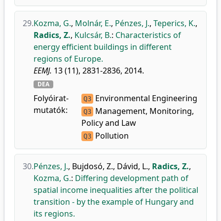
29.
Kozma, G.
,
Molnár, E.
,
Pénzes, J.
,
Teperics, K.
,
Radics, Z.
,
Kulcsár, B.
:
Characteristics of
energy efficient buildings in different
regions of Europe.
EEMJ.
13 (11), 2831-2836, 2014.
DEA
Folyóirat-
Environmental Engineering
Q3
mutatók:
Management, Monitoring,
Q3
Policy and Law
Pollution
Q3
30.
Pénzes, J.
,
Bujdosó, Z.
,
Dávid, L.
,
Radics, Z.
,
Kozma, G.
:
Differing development path of
spatial income inequalities after the political
transition - by the example of Hungary and
its regions.