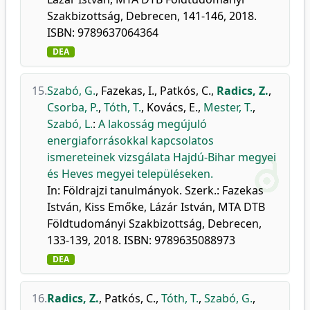
Szakbizottság, Debrecen, 141-146, 2018.
ISBN: 9789637064364
DEA
15.
Szabó, G.
,
Fazekas, I.
,
Patkós, C.
,
Radics, Z.
,
Csorba, P.
,
Tóth, T.
,
Kovács, E.
,
Mester, T.
,
Szabó, L.
:
A lakosság megújuló
energiaforrásokkal kapcsolatos
ismereteinek vizsgálata Hajdú-Bihar megyei
és Heves megyei településeken.
In: Földrajzi tanulmányok. Szerk.: Fazekas
István, Kiss Emőke, Lázár István, MTA DTB
Földtudományi Szakbizottság, Debrecen,
133-139, 2018. ISBN: 9789635088973
DEA
16.
Radics, Z.
,
Patkós, C.
,
Tóth, T.
,
Szabó, G.
,