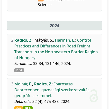
Science
2024
2.
Radics, Z.
,
Mátyás, S.
,
Harman, E.
:
Control
Practices and Differences in Road Freight
Transport in the Northeastern Border Region
of Hungary.
Eurolimes.
33-34, 131-146, 2024.
DEA
3.
Molnár, E.
,
Radics, Z.
:
Iparosítás
Debrecenben: gazdasági szerkezetváltás
geográfus szemmel.
Debr. szle.
32 (4), 475-488, 2024.
doi
DEA