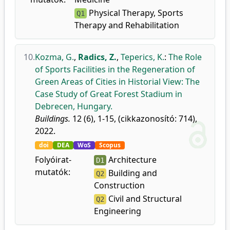
Physical Therapy, Sports
Q1
Therapy and Rehabilitation
10.
Kozma, G.
,
Radics, Z.
,
Teperics, K.
:
The Role
of Sports Facilities in the Regeneration of
Green Areas of Cities in Historial View: The
Case Study of Great Forest Stadium in
Debrecen, Hungary.
Buildings.
12 (6), 1-15, (cikkazonosító: 714),
2022.
doi
DEA
WoS
Scopus
Folyóirat-
Architecture
D1
mutatók:
Building and
Q2
Construction
Civil and Structural
Q2
Engineering