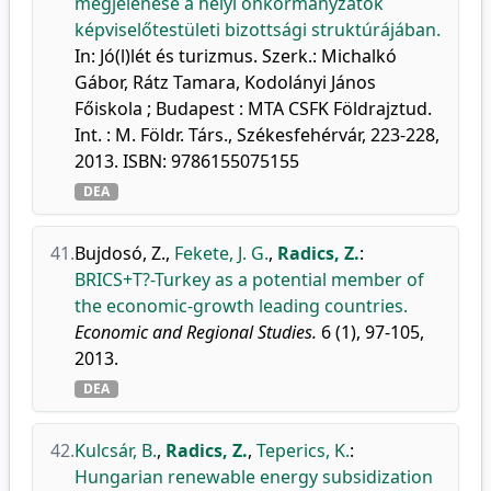
megjelenése a helyi önkormányzatok
képviselőtestületi bizottsági struktúrájában.
In: Jó(l)lét és turizmus. Szerk.: Michalkó
Gábor, Rátz Tamara, Kodolányi János
Főiskola ; Budapest : MTA CSFK Földrajztud.
Int. : M. Földr. Társ., Székesfehérvár, 223-228,
2013. ISBN: 9786155075155
DEA
41.
Bujdosó, Z.
,
Fekete, J. G.
,
Radics, Z.
:
BRICS+T?-Turkey as a potential member of
the economic-growth leading countries.
Economic and Regional Studies.
6 (1), 97-105,
2013.
DEA
42.
Kulcsár, B.
,
Radics, Z.
,
Teperics, K.
:
Hungarian renewable energy subsidization