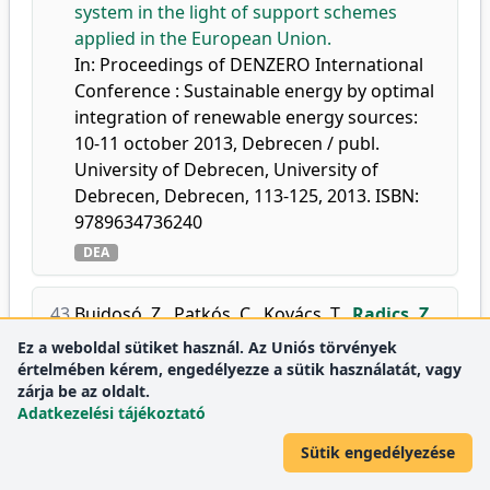
system in the light of support schemes
applied in the European Union.
In: Proceedings of DENZERO International
Conference : Sustainable energy by optimal
integration of renewable energy sources:
10-11 october 2013, Debrecen / publ.
University of Debrecen, University of
Debrecen, Debrecen, 113-125, 2013. ISBN:
9789634736240
DEA
43.
Bujdosó, Z.
,
Patkós, C.
,
Kovács, T.
,
Radics, Z.
,
Baros, Z.
,
Dávid, L.
:
The Importance and
Ez a weboldal sütiket használ. Az Uniós törvények
Public Acceptance of Biomass and "Green
értelmében kérem, engedélyezze a sütik használatát, vagy
zárja be az oldalt.
Energy": the Example of an
Adatkezelési tájékoztató
Underdeveloped Hungarian Region.
J. Cent. Eu. Green Innov.
1 (2), 13-25, 2013.
Sütik engedélyezése
DEA