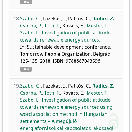
DEA
18.
Szabó, G.
,
Fazekas, I.
,
Patkós, C.
,
Radics, Z.
,
Csorba, P.
,
Tóth, T.
,
Kovács, E.
,
Mester, T.
,
Szabó, L.
:
Investigation of public attitude
towards renewable energy sources.
In: Sustainable development conference,
Tomorrow People Organization, Belgrád,
125-135, 2018. ISBN: 9788687043596
DEA
19.
Szabó, G.
,
Fazekas, I.
,
Patkós, C.
,
Radics, Z.
,
Csorba, P.
,
Tóth, T.
,
Kovács, E.
,
Mester, T.
,
Szabó, L.
:
Investigation of public attitude
towards renewable energy sources using
word association method in Hungarian
settlements = A megújuló
energiaforrásokkal kapcsolatos lakossági