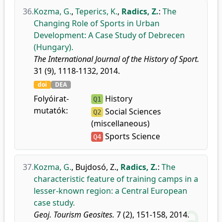
36.
Kozma, G.
,
Teperics, K.
,
Radics, Z.
:
The
Changing Role of Sports in Urban
Development: A Case Study of Debrecen
(Hungary).
The International Journal of the History of Sport.
31 (9), 1118-1132, 2014.
doi
DEA
Folyóirat-
History
Q1
mutatók:
Social Sciences
Q2
(miscellaneous)
Sports Science
Q4
37.
Kozma, G.
,
Bujdosó, Z.
,
Radics, Z.
:
The
characteristic feature of training camps in a
lesser-known region: a Central European
case study.
Geoj. Tourism Geosites.
7 (2), 151-158, 2014.