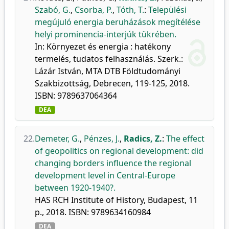
Szabó, G.
,
Csorba, P.
,
Tóth, T.
:
Települési
megújuló energia beruházások megítélése
helyi prominencia-interjúk tükrében.
In: Környezet és energia : hatékony
termelés, tudatos felhasználás. Szerk.:
Lázár István, MTA DTB Földtudományi
Szakbizottság, Debrecen, 119-125, 2018.
ISBN: 9789637064364
DEA
22.
Demeter, G.
,
Pénzes, J.
,
Radics, Z.
:
The effect
of geopolitics on regional development: did
changing borders influence the regional
development level in Central-Europe
between 1920-1940?.
HAS RCH Institute of History, Budapest, 11
p., 2018. ISBN: 9789634160984
DEA