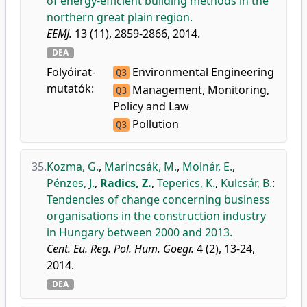
of energy-efficient building methods in the
northern great plain region.
EEMJ.
13 (11), 2859-2866, 2014.
DEA
Folyóirat-
Environmental Engineering
Q3
mutatók:
Management, Monitoring,
Q3
Policy and Law
Pollution
Q3
35.
Kozma, G.
,
Marincsák, M.
,
Molnár, E.
,
Pénzes, J.
,
Radics, Z.
,
Teperics, K.
,
Kulcsár, B.
:
Tendencies of change concerning business
organisations in the construction industry
in Hungary between 2000 and 2013.
Cent. Eu. Reg. Pol. Hum. Goegr.
4 (2), 13-24,
2014.
DEA