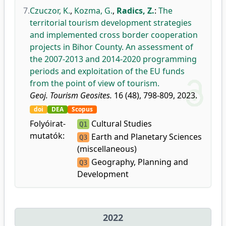
7.
Czuczor, K.
,
Kozma, G.
,
Radics, Z.
:
The
territorial tourism development strategies
and implemented cross border cooperation
projects in Bihor County. An assessment of
the 2007-2013 and 2014-2020 programming
periods and exploitation of the EU funds
from the point of view of tourism.
Geoj. Tourism Geosites.
16 (48), 798-809, 2023.
doi
DEA
Scopus
Folyóirat-
Cultural Studies
Q1
mutatók:
Earth and Planetary Sciences
Q3
(miscellaneous)
Geography, Planning and
Q3
Development
2022