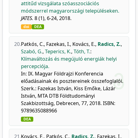
attitűd vizsgálata szóasszociációs
módszerrel magyarországi településeken.
JATES.
8 (1), 6-24, 2018.
doi
DEA
20.
Patkós, C.
,
Fazekas, I.
,
Kovács, E.
,
Radics, Z.
,
Szabó, G.
,
Teperics, K.
,
Tóth, T.
:
Klímaváltozás és megújuló energiák helyi
percepciója.
In: IX. Magyar Földrajzi Konferencia
előadásainak és posztereinek összefoglalói.
Szerk.: Fazekas István, Kiss Emőke, Lázár
István, MTA DTB Földtudományi
Szakbizottság, Debrecen, 77, 2018. ISBN:
9789635088966
DEA
21.
Kovács, E.
,
Patkós, C.
,
Radics, Z.
,
Fazekas, I.
,