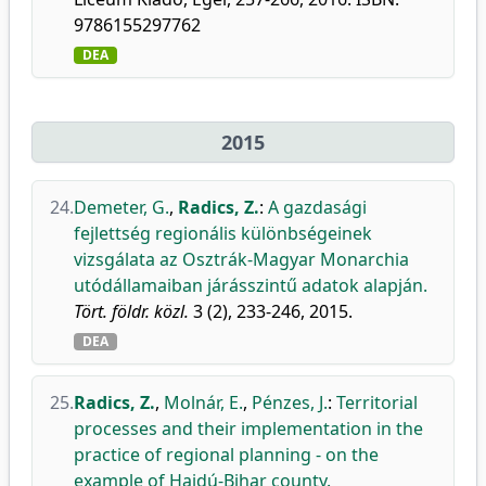
9786155297762
DEA
2015
24.
Demeter, G.
,
Radics, Z.
:
A gazdasági
fejlettség regionális különbségeinek
vizsgálata az Osztrák-Magyar Monarchia
utódállamaiban járásszintű adatok alapján.
Tört. földr. közl.
3 (2), 233-246, 2015.
DEA
25.
Radics, Z.
,
Molnár, E.
,
Pénzes, J.
:
Territorial
processes and their implementation in the
practice of regional planning - on the
example of Hajdú-Bihar county.