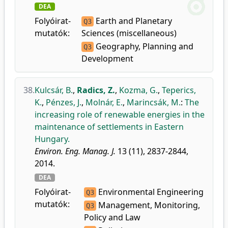
DEA
Folyóirat-
Earth and Planetary
Q3
mutatók:
Sciences (miscellaneous)
Geography, Planning and
Q3
Development
38.
Kulcsár, B.
,
Radics, Z.
,
Kozma, G.
,
Teperics,
K.
,
Pénzes, J.
,
Molnár, E.
,
Marincsák, M.
:
The
increasing role of renewable energies in the
maintenance of settlements in Eastern
Hungary.
Environ. Eng. Manag. J.
13 (11), 2837-2844,
2014.
DEA
Folyóirat-
Environmental Engineering
Q3
mutatók:
Management, Monitoring,
Q3
Policy and Law