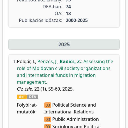
DEA-ban:
74
OA:
18
Publikációs időszak:
2000-2025
2025
1.
Polgár, I.
,
Pénzes, J.
,
Radics, Z.
:
Assessing the
role of Moldovan civil society organizations
and international funds in migration
management.
Civ. szle.
22 (1), 55-69, 2025.
doi
DEA
Folyóirat-
Political Science and
Q3
mutatók:
International Relations
Public Administration
Q3
Sociology and Political
Q3