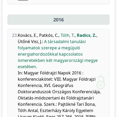
2016
23.
Kovács, E.
,
Patkós, C.
,
Tóth, T.
,
Radics, Z.
,
Ütőné Visi, J.
:
A társadalmi tanulási
folyamatok szerepe a megújuló
energiahordozókkal kapcsolatos
ismeretekben két magyarországi megye
esetében.
In: Magyar Földrajzi Napok 2016 :
konferenciakötet: VIII. Magyar Földrajzi
Konferencia, XVI. Geográfus
Doktoranduszok Országos Konferenciája,
Oktatás-módszertani és Földrajztanári
Konferencia. Szerk.: Pajtókné Tari Ilona,
Tóth Antal, Eszterházy Károly Egyetem
Líceum Kiadó, Eger, 257-266, 2016. ISBN: