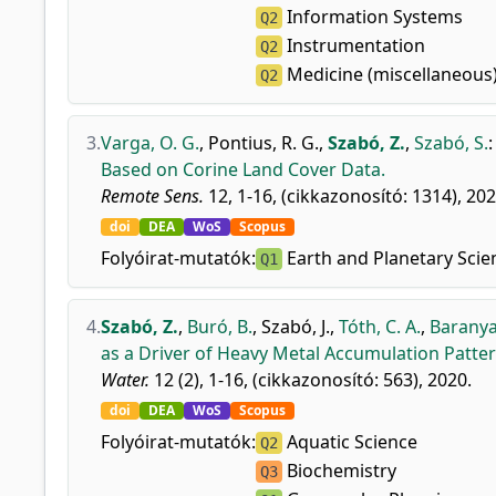
Information Systems
Q2
Instrumentation
Q2
Medicine (miscellaneous
Q2
3.
Varga, O. G.
,
Pontius, R. G.
,
Szabó, Z.
,
Szabó, S.
Based on Corine Land Cover Data.
Remote Sens.
12, 1-16, (cikkazonosító: 1314), 202
doi
DEA
WoS
Scopus
Folyóirat-mutatók:
Earth and Planetary Scie
Q1
4.
Szabó, Z.
,
Buró, B.
,
Szabó, J.
,
Tóth, C. A.
,
Baranyai
as a Driver of Heavy Metal Accumulation Pattern
Water.
12 (2), 1-16, (cikkazonosító: 563), 2020.
doi
DEA
WoS
Scopus
Folyóirat-mutatók:
Aquatic Science
Q2
Biochemistry
Q3