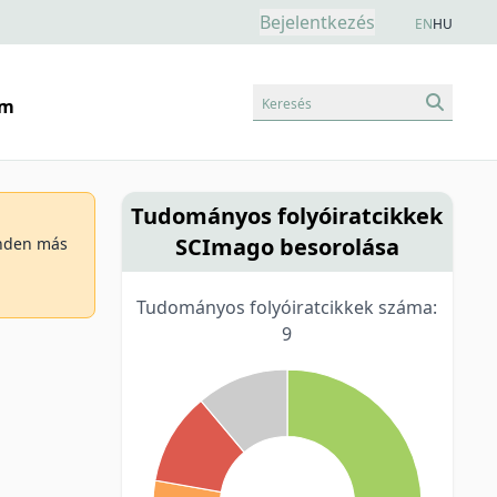
Bejelentkezés
EN
HU
Keresés
am
Tudományos folyóiratcikkek
SCImago besorolása
minden más
Tudományos folyóiratcikkek száma:
9