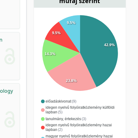
műfaj szerint
9.5%
9.5%
on
42.9%
14.3%
23.8%
ology
előadáskivonat
(9)
idegen nyelvű folyóiratközlemény külföldi
lapban
(5)
tanulmány, értekezés
(3)
idegen nyelvű folyóiratközlemény hazai
lapban
(2)
magyar nyelvű folyóiratközlemény hazai