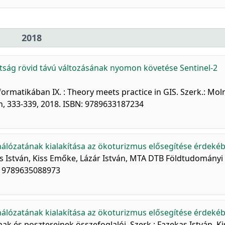
2018
ttság rövid távú változásának nyomon követése Sentinel-2
nformatikában IX. : Theory meets practice in GIS. Szerk.: Mol
, 333-339, 2018. ISBN: 9789633187234
álózatának kialakítása az ökoturizmus elősegítése érdeké
as István, Kiss Emőke, Lázár István, MTA DTB Földtudományi
N: 9789635088973
álózatának kialakítása az ökoturizmus elősegítése érdeké
nak és posztereinek összefoglalói. Szerk.: Fazekas István, Ki