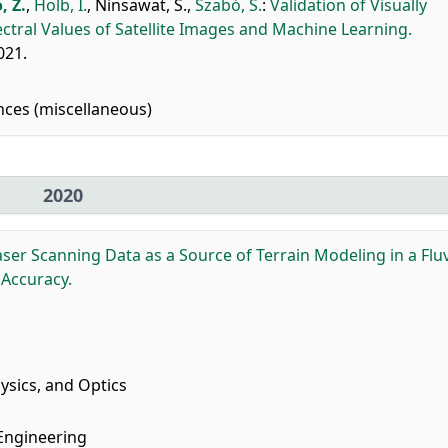
, Z.
,
Holb, I.
,
Ninsawat, S.
,
Szabó, S.
:
Validation of Visually
ctral Values of Satellite Images and Machine Learning.
021.
nces (miscellaneous)
2020
aser Scanning Data as a Source of Terrain Modeling in a Fluv
 Accuracy.
.
sics, and Optics
 Engineering