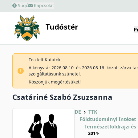
Súgó
Kapcsolat
Tudóstér
P
Tisztelt Kutatók!
A könyvtár 2026.08.10. és 2026.08.16. között zárva t
szolgáltatásunk szünetel.
Köszönjük megértésüket!
Csatáriné Szabó Zsuzsanna
DE
TTK
Földtudományi Intézet
Természetföldrajzi é
2014-