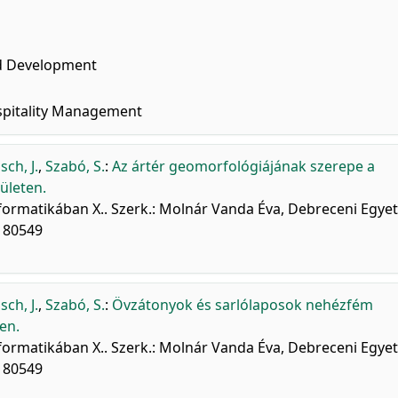
d Development
spitality Management
sch, J.
,
Szabó, S.
:
Az ártér geomorfológiájának szerepe a
ületen.
informatikában X.. Szerk.: Molnár Vanda Éva, Debreceni Egye
3180549
sch, J.
,
Szabó, S.
:
Övzátonyok és sarlólaposok nehézfém
en.
informatikában X.. Szerk.: Molnár Vanda Éva, Debreceni Egye
3180549