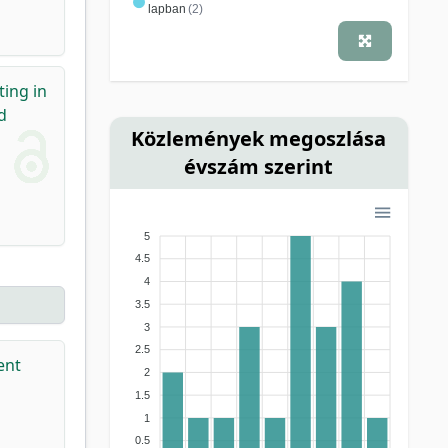
lapban
(2)
ting in
d
Közlemények megoszlása
évszám szerint
5
4.5
4
3.5
3
2.5
ent
2
1.5
1
0.5