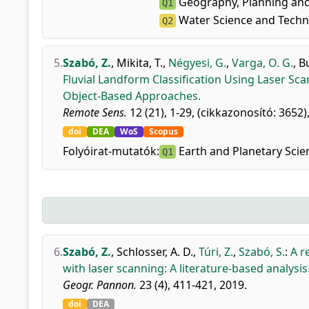
Geography, Planning an
Q1
Water Science and Tech
Q2
5.
Szabó, Z.
,
Mikita, T.
,
Négyesi, G.
,
Varga, O. G.
,
Bu
Fluvial Landform Classification Using Laser S
Object-Based Approaches.
Remote Sens.
12 (21), 1-29, (cikkazonosító: 3652)
doi
DEA
WoS
Scopus
Folyóirat-mutatók:
Earth and Planetary Scie
Q1
6.
Szabó, Z.
,
Schlosser, A. D.
,
Túri, Z.
,
Szabó, S.
:
A r
with laser scanning: A literature-based analysis
Geogr. Pannon.
23 (4), 411-421, 2019.
doi
DEA