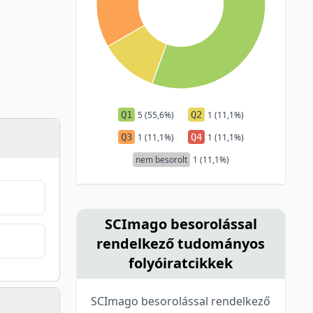
Q1
5 (55,6%)
Q2
1 (11,1%)
Q3
1 (11,1%)
Q4
1 (11,1%)
nem besorolt
1 (11,1%)
SCImago besorolással
rendelkező tudományos
folyóiratcikkek
SCImago besorolással rendelkező