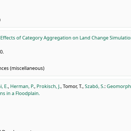
)
:
Effects of Category Aggregation on Land Change Simulati
0.
nces (miscellaneous)
, E.
,
Herman, P.
,
Prokisch, J.
,
Tomor, T.
,
Szabó, S.
:
Geomorph
s in a Floodplain.