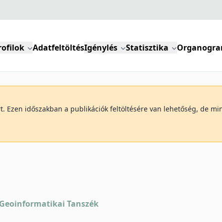
rofilok
Adatfeltöltés
Igénylés
Statisztika
Organogr
art. Ezen időszakban a publikációk feltöltésére van lehetőség, de 
s Geoinformatikai Tanszék