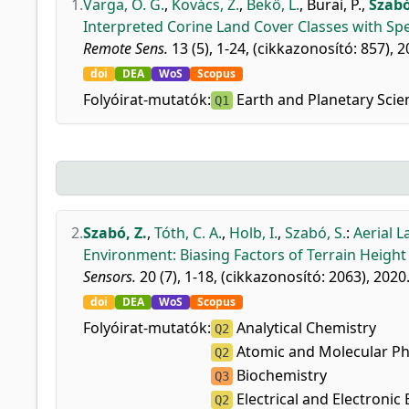
1.
Varga, O. G.
,
Kovács, Z.
,
Bekő, L.
,
Burai, P.
,
Szabó
Interpreted Corine Land Cover Classes with Spe
Remote Sens.
13 (5), 1-24, (cikkazonosító: 857), 2
doi
DEA
WoS
Scopus
Folyóirat-mutatók:
Earth and Planetary Scie
Q1
2.
Szabó, Z.
,
Tóth, C. A.
,
Holb, I.
,
Szabó, S.
:
Aerial L
Environment: Biasing Factors of Terrain Height
Sensors.
20 (7), 1-18, (cikkazonosító: 2063), 2020
doi
DEA
WoS
Scopus
Folyóirat-mutatók:
Analytical Chemistry
Q2
Atomic and Molecular Phy
Q2
Biochemistry
Q3
Electrical and Electronic
Q2