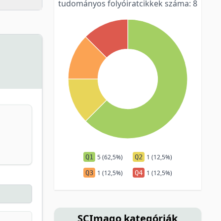
tudományos folyóiratcikkek száma: 8
Q1
5 (62,5%)
Q2
1 (12,5%)
Q3
1 (12,5%)
Q4
1 (12,5%)
SCImago kategóriák