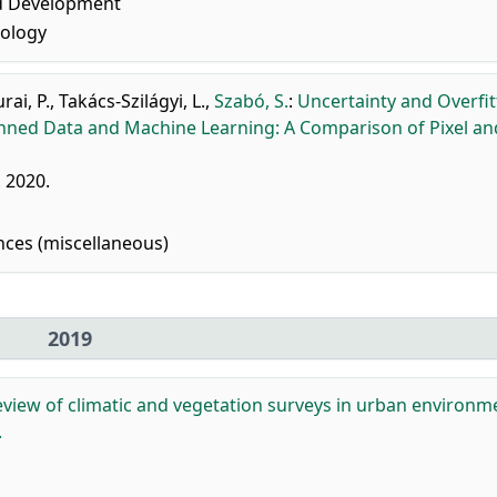
d Development
nology
rai, P.
,
Takács-Szilágyi, L.
,
Szabó, S.
:
Uncertainty and Overfit
canned Data and Machine Learning: A Comparison of Pixel an
, 2020.
nces (miscellaneous)
2019
eview of climatic and vegetation surveys in urban environm
.