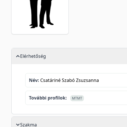
Elérhetőség
Név:
Csatáriné Szabó Zsuzsanna
További profilok:
MTMT
Szakma