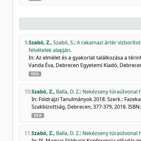
9.
Szabó, Z.
,
Szabó, S.
:
A rakamazi ártér vízboríto
felvételek alapján.
In: Az elmélet és a gyakorlat találkozása a téri
Vanda Éva, Debrecen Egyetemi Kiadó, Debrecen
DEA
10.
Szabó, Z.
,
Balla, D. Z.
:
Nekézseny túraútvonal h
In: Földrajzi Tanulmányok 2018. Szerk.: Fazek
Szakbizottság, Debrecen, 377-379, 2018. ISB
DEA
11.
Szabó, Z.
,
Balla, D. Z.
:
Nekézseny túraútvonal h
In: IX. Magyar Földrajzi Konferencia előadásai