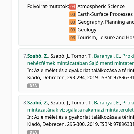
Folyóirat-mutatók:
Atmospheric Science
Q4
Earth-Surface Processes
Q3
Geography, Planning an
Q3
Geology
Q3
Tourism, Leisure and Ho
Q3
7.
Szabó, Z.
,
Szabó, J.
,
Tomor, T.
,
Baranyai, E.
,
Proki
nehézfémek mintázatában Sajó menti mintater
In: Az elmélet és a gyakorlat találkozása a tér
Kiadó, Debrecen, 293-294, 2019. ISBN: 978963
DEA
8.
Szabó, Z.
,
Szabó, J.
,
Tomor, T.
,
Baranyai, E.
,
Proki
mintázatának vizsgálata rakamazi mintaterület
In: Az elmélet és a gyakorlat találkozása a tér
Kiadó, Debrecen, 295-300, 2019. ISBN: 978963
DEA