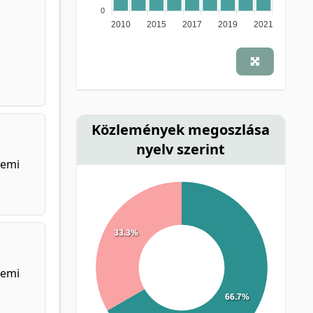
0
2010
2015
2017
2019
2021
Közlemények megoszlása
nyelv szerint
temi
33.3%
temi
66.7%