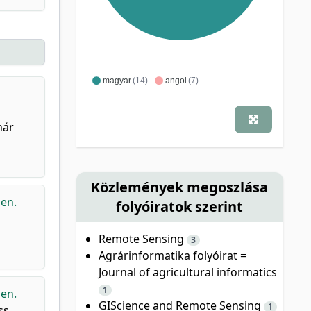
magyar
(14)
angol
(7)
nár
Közlemények megoszlása
ben.
folyóiratok szerint
Remote Sensing
3
Agrárinformatika folyóirat =
Journal of agricultural informatics
1
ben.
GIScience and Remote Sensing
1
ss