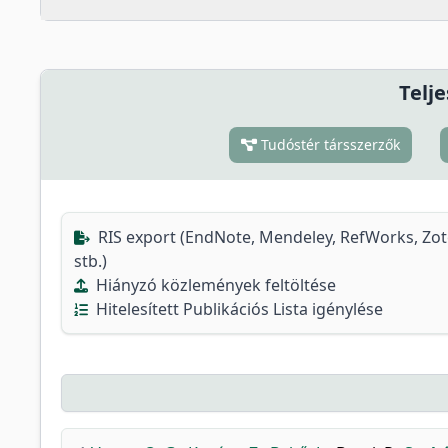
Telje
Tudóstér társszerzők
RIS export (EndNote, Mendeley, RefWorks, Zo
stb.)
Hiányzó közlemények feltöltése
Hitelesített Publikációs Lista igénylése