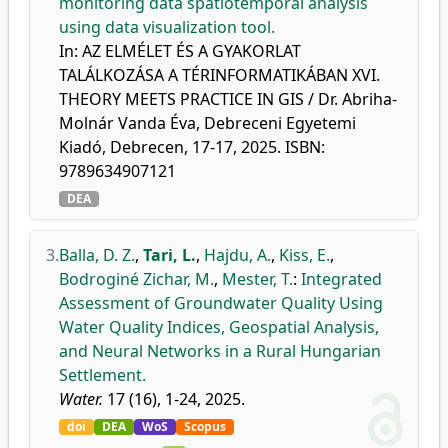
monitoring data spatiotemporal analysis
using data visualization tool.
In: AZ ELMÉLET ÉS A GYAKORLAT
TALÁLKOZÁSA A TÉRINFORMATIKÁBAN XVI.
THEORY MEETS PRACTICE IN GIS / Dr. Abriha-
Molnár Vanda Éva, Debreceni Egyetemi
Kiadó, Debrecen, 17-17, 2025. ISBN:
9789634907121
DEA
3.
Balla, D. Z.
,
Tari, L.
,
Hajdu, A.
,
Kiss, E.
,
Bodroginé Zichar, M.
,
Mester, T.
:
Integrated
Assessment of Groundwater Quality Using
Water Quality Indices, Geospatial Analysis,
and Neural Networks in a Rural Hungarian
Settlement.
Water.
17 (16), 1-24, 2025.
doi
DEA
WoS
Scopus