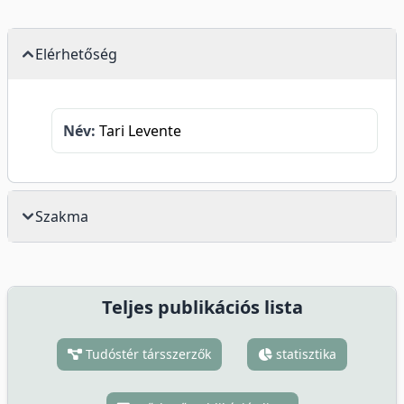
Elérhetőség
Név:
Tari Levente
Szakma
Teljes publikációs lista
Tudóstér társszerzők
statisztika