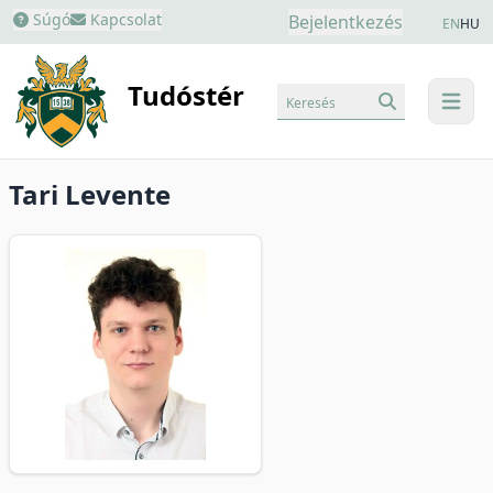
Súgó
Kapcsolat
Bejelentkezés
EN
HU
Tudóstér
Keresés
menu
Tari Levente