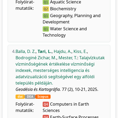
Folyóirat-
Aquatic Science
Q1
mutatók:
Biochemistry
Q2
Geography, Planning and
Q1
Development
Water Science and
Q1
Technology
4.
Balla, D. Z.
,
Tari, L.
,
Hajdu, A.
,
Kiss, E.
,
Bodroginé Zichar, M.
,
Mester, T.
:
Talajvízkutak
vízminőségének értékelése vízminőségi
indexek, mesterséges intelligencia és
adatvizualizáció segítségével egy alföldi
település példáján.
Geodésia és Kartográfia.
77 (2), 10-21, 2025.
doi
DEA
Scopus
Folyóirat-
Computers in Earth
Q4
mutatók:
Sciences
Earth-Surface Processes
Q4