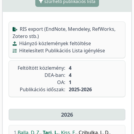
szűrhető publikációs lista
RIS export (EndNote, Mendeley, RefWorks,
Zotero stb.)
Hiányzó közlemények feltöltése
Hitelesített Publikációs Lista igénylése
Feltöltött közlemény:
4
DEA-ban:
4
OA:
1
Publikációs időszak:
2025-2026
2026
1.
Balla, D. Z.
,
Tari, L.
,
Kiss, E.
,
Czibulka, L. D.
,