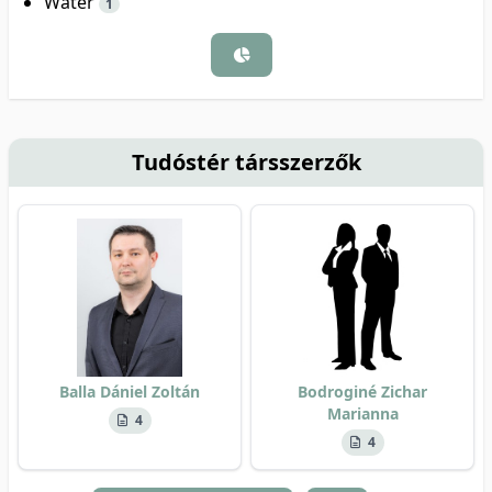
Water
1
Tudóstér társszerzők
Balla Dániel Zoltán
Bodroginé Zichar
Marianna
4
4