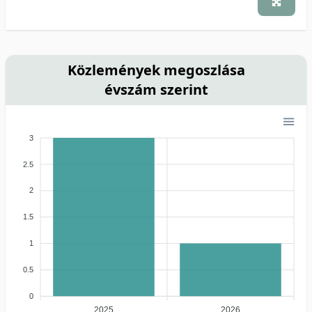
Közlemények megoszlása
évszám szerint
3
2.5
2
1.5
1
0.5
0
2025
2026