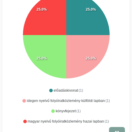
25.0%
25.0%
25.0%
25.0%
előadáskivonat
(1)
idegen nyelvű folyóiratközlemény külföldi lapban
(1)
könyvfejezet
(1)
magyar nyelvű folyóiratközlemény hazai lapban
(1)