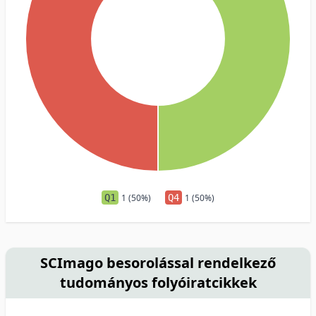
Q1
1 (50%)
Q4
1 (50%)
SCImago besorolással rendelkező
tudományos folyóiratcikkek