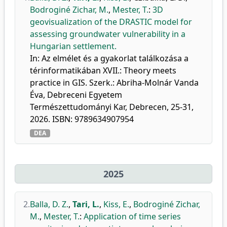
Bodroginé Zichar, M.
,
Mester, T.
:
3D
geovisualization of the DRASTIC model for
assessing groundwater vulnerability in a
Hungarian settlement.
In: Az elmélet és a gyakorlat találkozása a
térinformatikában XVII.: Theory meets
practice in GIS. Szerk.: Abriha-Molnár Vanda
Éva, Debreceni Egyetem
Természettudományi Kar, Debrecen, 25-31,
2026. ISBN: 9789634907954
DEA
2025
2.
Balla, D. Z.
,
Tari, L.
,
Kiss, E.
,
Bodroginé Zichar,
M.
,
Mester, T.
:
Application of time series