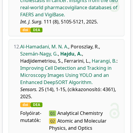
cholestasis in cancer: insights from the two
real-world pharmacovigilance databases of
FAERS and VigiBase.
Int. J. Surg.
111 (8), 5105-5121, 2025.
doi
DEA
12.
Al-Hamadani, M. N. A.
,
Poroszlay, R.
,
Szemán-Nagy, G.
,
Hajdu, A.
,
Hadjidemetriou, S.
,
Ferrarini, L.
,
Harangi, B.
:
Improving Cell Detection and Tracking in
Microscopy Images Using YOLO and an
Enhanced DeepSORT Algorithm.
Sensors.
25 (14), 1-15, (cikkazonosító: 4361),
2025.
doi
DEA
Folyóirat-
Analytical Chemistry
Q1
mutatók:
Atomic and Molecular
Q2
Physics, and Optics