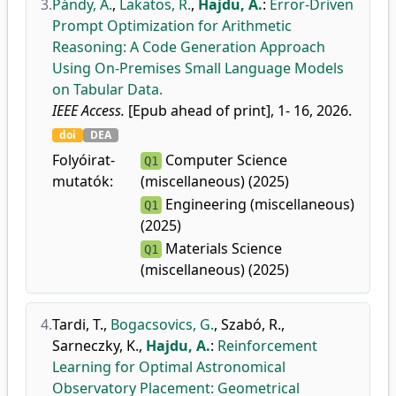
3.
Pándy, Á.
,
Lakatos, R.
,
Hajdu, A.
:
Error-Driven
Prompt Optimization for Arithmetic
Reasoning: A Code Generation Approach
Using On-Premises Small Language Models
on Tabular Data.
IEEE Access.
[Epub ahead of print], 1- 16, 2026.
doi
DEA
Folyóirat-
Computer Science
Q1
mutatók:
(miscellaneous) (2025)
Engineering (miscellaneous)
Q1
(2025)
Materials Science
Q1
(miscellaneous) (2025)
4.
Tardi, T.
,
Bogacsovics, G.
,
Szabó, R.
,
Sarneczky, K.
,
Hajdu, A.
:
Reinforcement
Learning for Optimal Astronomical
Observatory Placement: Geometrical