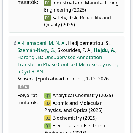
mutatók:
Industrial and Manufacturing
D1
Engineering (2025)
Safety, Risk, Reliability and
D1
Quality (2025)
6.
Al-Hamadani, M. N. A.
,
Hadjidemetriou, S.
,
Szemán-Nagy, G.
,
Skourides, P. A.
,
Hajdu, A.
,
Harangi, B.
:
Unsupervised Annotation
Transfer in Phase Contrast Microscopy using
a CycleGAN.
Sensors.
[Epub ahead of print], 1-12, 2026.
DEA
Folyóirat-
Analytical Chemistry (2025)
Q1
mutatók:
Atomic and Molecular
Q2
Physics, and Optics (2025)
Biochemistry (2025)
Q2
Electrical and Electronic
Q1
Engineering (2025)