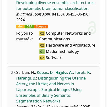
Developing diverse ensemble architectures
for automatic brain tumor classification.
Multimed Tools Appl.
84 (30), 36453-36496,
2024.
doi
DEA
Scopus
Folyóirat-
Computer Networks and
Q2
mutatók:
Communications
Hardware and Architecture
Q2
Media Technology
Q1
Software
Q2
27.
Serban, N.
,
Kupás, D.
,
Hajdu, A.
,
Török, P.
,
Harangi, B.
:
Distinguishing the Uterine
Artery, the Ureter, and Nerves in
Laparoscopic Surgical Images Using
Ensembles of Binary Semantic
Segmentation Networks.
Sensors.
24 (9), 1-12, (cikkazonosító: 2926),