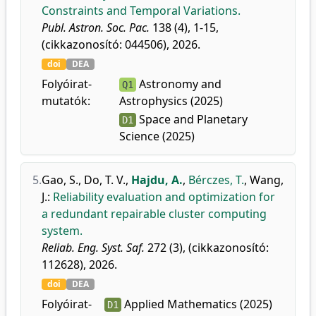
Constraints and Temporal Variations.
Publ. Astron. Soc. Pac.
138 (4), 1-15,
(cikkazonosító: 044506), 2026.
doi
DEA
Folyóirat-
Astronomy and
Q1
mutatók:
Astrophysics (2025)
Space and Planetary
D1
Science (2025)
5.
Gao, S.
,
Do, T. V.
,
Hajdu, A.
,
Bérczes, T.
,
Wang,
J.
:
Reliability evaluation and optimization for
a redundant repairable cluster computing
system.
Reliab. Eng. Syst. Saf.
272 (3), (cikkazonosító:
112628), 2026.
doi
DEA
Folyóirat-
Applied Mathematics (2025)
D1