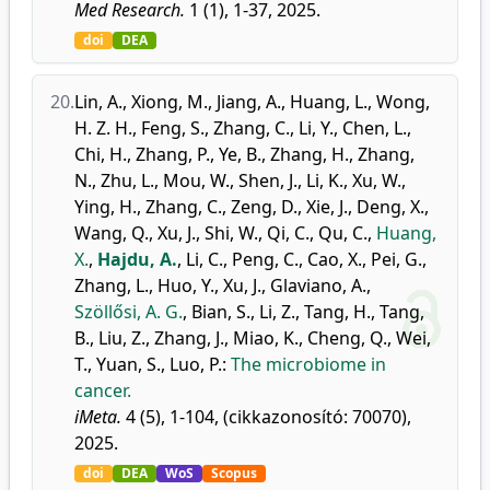
Med Research.
1 (1), 1-37, 2025.
doi
DEA
20.
Lin, A.
,
Xiong, M.
,
Jiang, A.
,
Huang, L.
,
Wong,
H. Z. H.
,
Feng, S.
,
Zhang, C.
,
Li, Y.
,
Chen, L.
,
Chi, H.
,
Zhang, P.
,
Ye, B.
,
Zhang, H.
,
Zhang,
N.
,
Zhu, L.
,
Mou, W.
,
Shen, J.
,
Li, K.
,
Xu, W.
,
Ying, H.
,
Zhang, C.
,
Zeng, D.
,
Xie, J.
,
Deng, X.
,
Wang, Q.
,
Xu, J.
,
Shi, W.
,
Qi, C.
,
Qu, C.
,
Huang,
X.
,
Hajdu, A.
,
Li, C.
,
Peng, C.
,
Cao, X.
,
Pei, G.
,
Zhang, L.
,
Huo, Y.
,
Xu, J.
,
Glaviano, A.
,
Szöllősi, A. G.
,
Bian, S.
,
Li, Z.
,
Tang, H.
,
Tang,
B.
,
Liu, Z.
,
Zhang, J.
,
Miao, K.
,
Cheng, Q.
,
Wei,
T.
,
Yuan, S.
,
Luo, P.
:
The microbiome in
cancer.
iMeta.
4 (5), 1-104, (cikkazonosító: 70070),
2025.
doi
DEA
WoS
Scopus