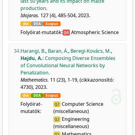
last 50 years and its impact on maize
production.
Idojaras.
127 (4), 485-504, 2023.
doi
DEA
Scopus
Folyóirat-mutatók:
Atmospheric Science
Q4
34.
Harangi, B.
,
Baran, Á.
,
Beregi-Kovács, M.
,
Hajdu, A.
:
Composing Diverse Ensembles
of Convolutional Neural Networks by
Penalization.
Mathematics.
11 (23), 1-19, (cikkazonosító:
4730), 2023.
doi
DEA
Scopus
Folyóirat-
Computer Science
Q2
mutatók:
(miscellaneous)
Engineering
Q2
(miscellaneous)
Mathematics
Q2