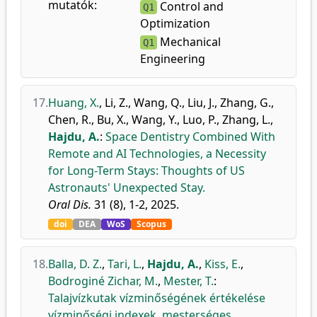
mutatók:
Control and
Q1
Optimization
Mechanical
Q1
Engineering
17.
Huang, X.
,
Li, Z.
,
Wang, Q.
,
Liu, J.
,
Zhang, G.
,
Chen, R.
,
Bu, X.
,
Wang, Y.
,
Luo, P.
,
Zhang, L.
,
Hajdu, A.
:
Space Dentistry Combined With
Remote and AI Technologies, a Necessity
for Long-Term Stays: Thoughts of US
Astronauts' Unexpected Stay.
Oral Dis.
31 (8), 1-2, 2025.
doi
DEA
WoS
Scopus
18.
Balla, D. Z.
,
Tari, L.
,
Hajdu, A.
,
Kiss, E.
,
Bodroginé Zichar, M.
,
Mester, T.
:
Talajvízkutak vízminőségének értékelése
vízminőségi indexek, mesterséges