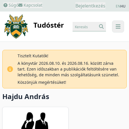
Súgó
Kapcsolat
Bejelentkezés
EN
HU
Tudóstér
Keresés
menu
Tisztelt Kutatók!
A könyvtár 2026.08.10. és 2026.08.16. között zárva
tart. Ezen időszakban a publikációk feltöltésére van
lehetőség, de minden más szolgáltatásunk szünetel.
Köszönjük megértésüket!
Hajdu András