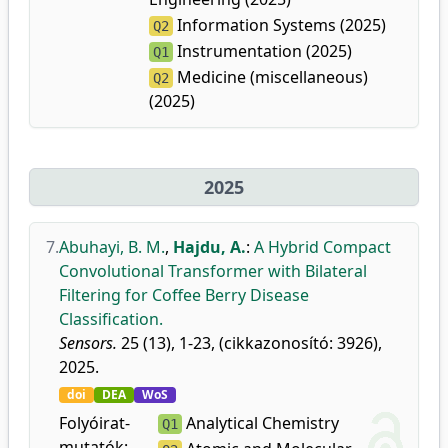
Information Systems (2025)
Q2
Instrumentation (2025)
Q1
Medicine (miscellaneous)
Q2
(2025)
2025
7.
Abuhayi, B. M.
,
Hajdu, A.
:
A Hybrid Compact
Convolutional Transformer with Bilateral
Filtering for Coffee Berry Disease
Classification.
Sensors.
25 (13), 1-23, (cikkazonosító: 3926),
2025.
doi
DEA
WoS
Folyóirat-
Analytical Chemistry
Q1
mutatók: