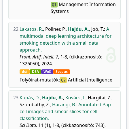
Management Information
Q1
Systems
22.
Lakatos, R.
,
Pollner, P.
,
Hajdu, A.
,
Joó, T.
:
A
multimodal deep learning architecture for
smoking detection with a small data
approach.
Front. Artif. Intell.
7, 1-8, (cikkazonosító:
1326050), 2024.
doi
DEA
WoS
Scopus
Folyóirat-mutatók:
Artificial Intelligence
Q2
23.
Kupás, D.
,
Hajdu, A.
,
Kovács, I.
,
Hargitai, Z.
,
Szombathy, Z.
,
Harangi, B.
:
Annotated Pap
cell images and smear slices for cell
classification.
Sci Data.
11 (1), 1-8, (cikkazonosító: 743),