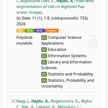
I.
,
Bujdosóné Dani, E.
,
Hajdu, A.
:
Pixel-wise
segmentation of cells in digitized Pap
smear images.
Sci Data.
11 (1), 1-8, (cikkazonosító: 733),
2024.
doi
DEA
WoS
Scopus
Folyóirat-
Computer Science
D1
mutatók:
Applications
Education
D1
Information Systems
D1
Library and Information
D1
Sciences
Statistics and Probability
D1
Statistics, Probability and
D1
Uncertainty
32.
Nagy, J.
,
Hajdu, A.
,
Bogacsovics, G.
,
Bojtor,
C.
,
Illés, Á.
,
Lakatos, R.
,
Mészáros, L.
: