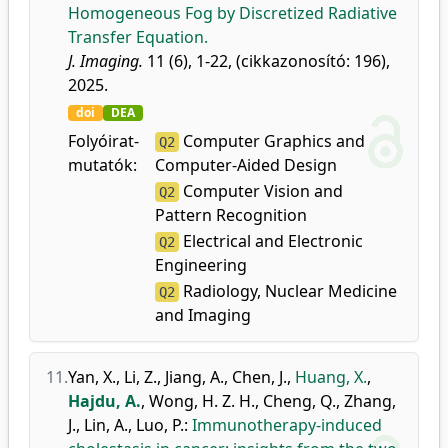
Homogeneous Fog by Discretized Radiative
Transfer Equation.
J. Imaging.
11 (6), 1-22, (cikkazonosító: 196),
2025.
doi
DEA
Folyóirat-
Computer Graphics and
Q2
mutatók:
Computer-Aided Design
Computer Vision and
Q2
Pattern Recognition
Electrical and Electronic
Q2
Engineering
Radiology, Nuclear Medicine
Q2
and Imaging
11.
Yan, X.
,
Li, Z.
,
Jiang, A.
,
Chen, J.
,
Huang, X.
,
Hajdu, A.
,
Wong, H. Z. H.
,
Cheng, Q.
,
Zhang,
J.
,
Lin, A.
,
Luo, P.
:
Immunotherapy-induced