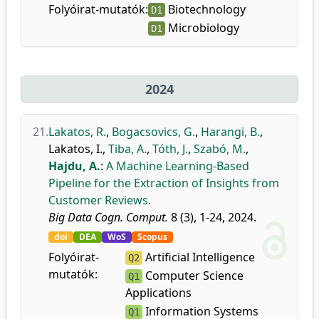
Folyóirat-mutatók:
Biotechnology
D1
Microbiology
D1
2024
21.
Lakatos, R.
,
Bogacsovics, G.
,
Harangi, B.
,
Lakatos, I.
,
Tiba, A.
,
Tóth, J.
,
Szabó, M.
,
Hajdu, A.
:
A Machine Learning-Based
Pipeline for the Extraction of Insights from
Customer Reviews.
Big Data Cogn. Comput.
8 (3), 1-24, 2024.
doi
DEA
WoS
Scopus
Folyóirat-
Artificial Intelligence
Q2
mutatók:
Computer Science
Q1
Applications
Information Systems
Q1