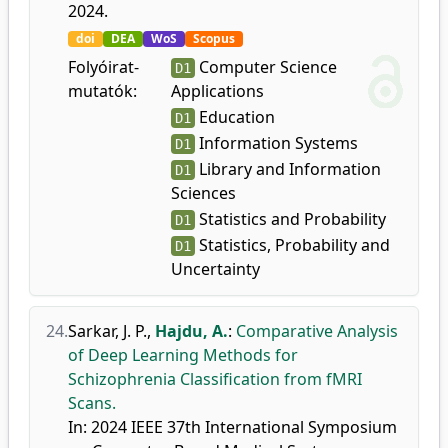
2024.
doi
DEA
WoS
Scopus
Folyóirat-
Computer Science
D1
mutatók:
Applications
Education
D1
Information Systems
D1
Library and Information
D1
Sciences
Statistics and Probability
D1
Statistics, Probability and
D1
Uncertainty
24.
Sarkar, J. P.
,
Hajdu, A.
:
Comparative Analysis
of Deep Learning Methods for
Schizophrenia Classification from fMRI
Scans.
In: 2024 IEEE 37th International Symposium