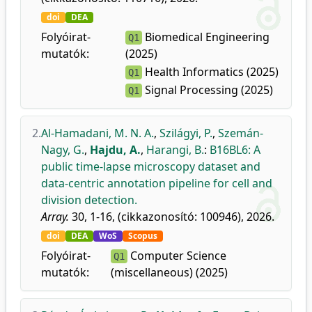
doi
DEA
Folyóirat-
Biomedical Engineering
Q1
mutatók:
(2025)
Health Informatics (2025)
Q1
Signal Processing (2025)
Q1
2.
Al-Hamadani, M. N. A.
,
Szilágyi, P.
,
Szemán-
Nagy, G.
,
Hajdu, A.
,
Harangi, B.
:
B16BL6: A
public time-lapse microscopy dataset and
data-centric annotation pipeline for cell and
division detection.
Array.
30, 1-16, (cikkazonosító: 100946), 2026.
doi
DEA
WoS
Scopus
Folyóirat-
Computer Science
Q1
mutatók:
(miscellaneous) (2025)