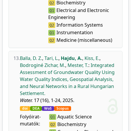
Biochemistry
Q2
Electrical and Electronic
Q1
Engineering
Information Systems
Q2
Instrumentation
Q1
Medicine (miscellaneous)
Q2
13.
Balla, D. Z.
,
Tari, L.
,
Hajdu, A.
,
Kiss, E.
,
Bodroginé Zichar, M.
,
Mester, T.
:
Integrated
Assessment of Groundwater Quality Using
Water Quality Indices, Geospatial Analysis,
and Neural Networks in a Rural Hungarian
Settlement.
Water.
17 (16), 1-24, 2025.
doi
DEA
WoS
Scopus
Folyóirat-
Aquatic Science
Q1
mutatók:
Biochemistry
Q2