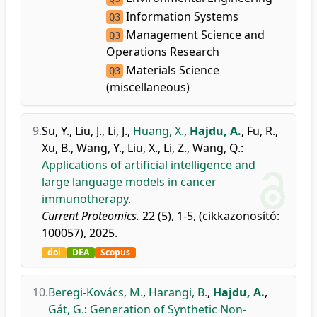
Information Systems
Q3
Management Science and
Q3
Operations Research
Materials Science
Q3
(miscellaneous)
9.
Su, Y.
,
Liu, J.
,
Li, J.
,
Huang, X.
,
Hajdu, A.
,
Fu, R.
,
Xu, B.
,
Wang, Y.
,
Liu, X.
,
Li, Z.
,
Wang, Q.
:
Applications of artificial intelligence and
large language models in cancer
immunotherapy.
Current Proteomics.
22 (5), 1-5, (cikkazonosító:
100057), 2025.
doi
DEA
Scopus
10.
Beregi-Kovács, M.
,
Harangi, B.
,
Hajdu, A.
,
Gát, G.
:
Generation of Synthetic Non-