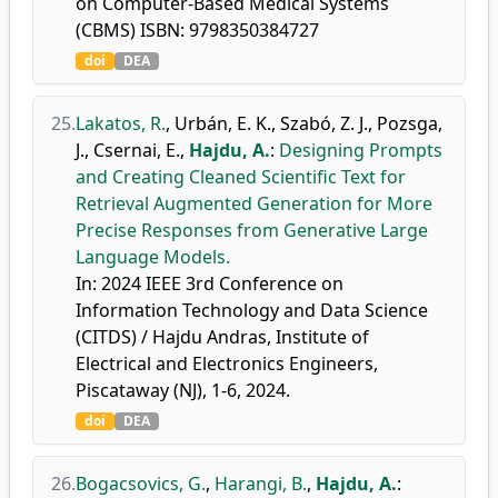
on Computer-Based Medical Systems
(CBMS) ISBN: 9798350384727
doi
DEA
25.
Lakatos, R.
,
Urbán, E. K.
,
Szabó, Z. J.
,
Pozsga,
J.
,
Csernai, E.
,
Hajdu, A.
:
Designing Prompts
and Creating Cleaned Scientific Text for
Retrieval Augmented Generation for More
Precise Responses from Generative Large
Language Models.
In: 2024 IEEE 3rd Conference on
Information Technology and Data Science
(CITDS) / Hajdu Andras, Institute of
Electrical and Electronics Engineers,
Piscataway (NJ), 1-6, 2024.
doi
DEA
26.
Bogacsovics, G.
,
Harangi, B.
,
Hajdu, A.
: