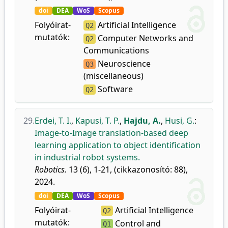
doi
DEA
WoS
Scopus
Folyóirat-
Artificial Intelligence
Q2
mutatók:
Computer Networks and
Q2
Communications
Neuroscience
Q3
(miscellaneous)
Software
Q2
29.
Erdei, T. I.
,
Kapusi, T. P.
,
Hajdu, A.
,
Husi, G.
:
Image-to-Image translation-based deep
learning application to object identification
in industrial robot systems.
Robotics.
13 (6), 1-21, (cikkazonosító: 88),
2024.
doi
DEA
WoS
Scopus
Folyóirat-
Artificial Intelligence
Q2
mutatók:
Control and
Q1