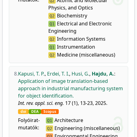
Atomic and Molecular
Q2
Physics, and Optics
Biochemistry
Q2
Electrical and Electronic
Q1
Engineering
Information Systems
Q2
Instrumentation
Q1
Medicine (miscellaneous)
Q2
8.
Kapusi, T. P.
,
Erdei, T. I.
,
Husi, G.
,
Hajdu, A.
:
Application of image translation-based
approach in industrial manufacturing system
for object identification.
Int. rev. appl. sci. eng.
17 (1), 13-23, 2025.
doi
DEA
Scopus
Folyóirat-
Architecture
Q1
mutatók:
Engineering (miscellaneous)
Q2
Environmental Engineering
Q3