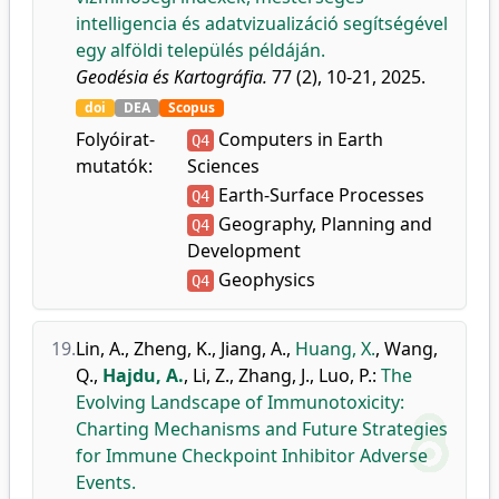
intelligencia és adatvizualizáció segítségével
egy alföldi település példáján.
Geodésia és Kartográfia.
77 (2), 10-21, 2025.
doi
DEA
Scopus
Folyóirat-
Computers in Earth
Q4
mutatók:
Sciences
Earth-Surface Processes
Q4
Geography, Planning and
Q4
Development
Geophysics
Q4
19.
Lin, A.
,
Zheng, K.
,
Jiang, A.
,
Huang, X.
,
Wang,
Q.
,
Hajdu, A.
,
Li, Z.
,
Zhang, J.
,
Luo, P.
:
The
Evolving Landscape of Immunotoxicity:
Charting Mechanisms and Future Strategies
for Immune Checkpoint Inhibitor Adverse
Events.