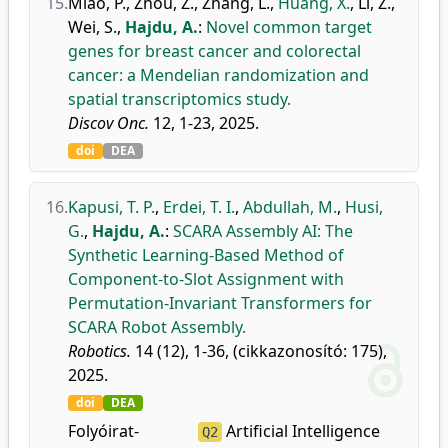
15.
Miao, P.
,
Zhou, Z.
,
Zhang, L.
,
Huang, X.
,
Li, Z.
,
Wei, S.
,
Hajdu, A.
:
Novel common target
genes for breast cancer and colorectal
cancer: a Mendelian randomization and
spatial transcriptomics study.
Discov Onc.
12, 1-23, 2025.
doi
DEA
16.
Kapusi, T. P.
,
Erdei, T. I.
,
Abdullah, M.
,
Husi,
G.
,
Hajdu, A.
:
SCARA Assembly AI: The
Synthetic Learning-Based Method of
Component-to-Slot Assignment with
Permutation-Invariant Transformers for
SCARA Robot Assembly.
Robotics.
14 (12), 1-36, (cikkazonosító: 175),
2025.
doi
DEA
Folyóirat-
Artificial Intelligence
Q2