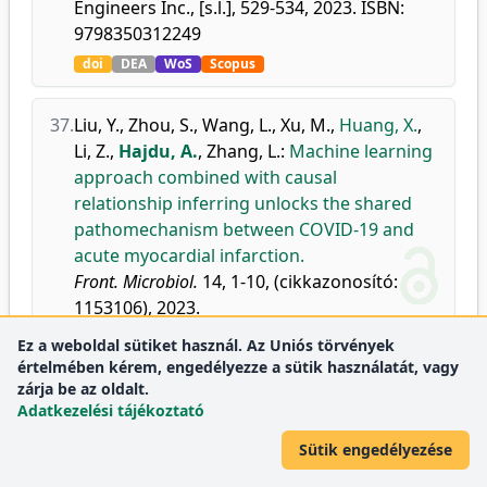
Engineers Inc., [s.l.], 529-534, 2023. ISBN:
9798350312249
doi
DEA
WoS
Scopus
37.
Liu, Y.
,
Zhou, S.
,
Wang, L.
,
Xu, M.
,
Huang, X.
,
Li, Z.
,
Hajdu, A.
,
Zhang, L.
:
Machine learning
approach combined with causal
relationship inferring unlocks the shared
pathomechanism between COVID-19 and
acute myocardial infarction.
Front. Microbiol.
14, 1-10, (cikkazonosító:
1153106), 2023.
doi
DEA
WoS
Scopus
Ez a weboldal sütiket használ. Az Uniós törvények
értelmében kérem, engedélyezze a sütik használatát, vagy
Folyóirat-
Microbiology
Q1
zárja be az oldalt.
mutatók:
Microbiology
Q1
Adatkezelési tájékoztató
(medical)
Sütik engedélyezése