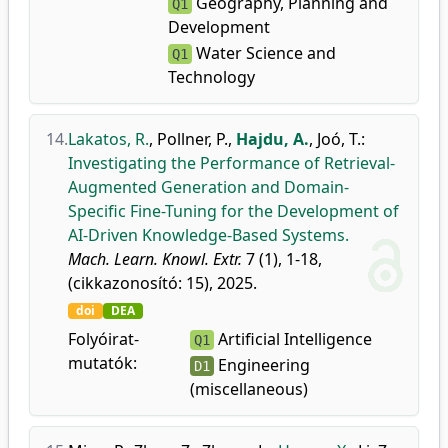
Geography, Planning and
Q1
Development
Water Science and
Q1
Technology
14.
Lakatos, R.
,
Pollner, P.
,
Hajdu, A.
,
Joó, T.
:
Investigating the Performance of Retrieval-
Augmented Generation and Domain-
Specific Fine-Tuning for the Development of
AI-Driven Knowledge-Based Systems.
Mach. Learn. Knowl. Extr.
7 (1), 1-18,
(cikkazonosító: 15), 2025.
doi
DEA
Folyóirat-
Artificial Intelligence
Q1
mutatók:
Engineering
D1
(miscellaneous)