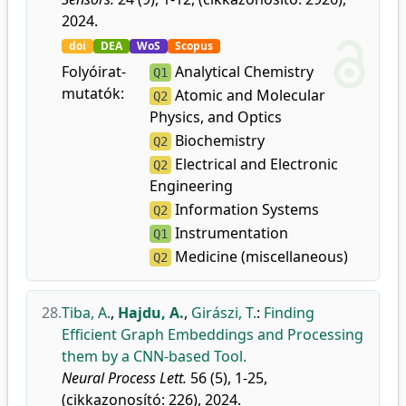
2024.
doi
DEA
WoS
Scopus
Folyóirat-
Analytical Chemistry
Q1
mutatók:
Atomic and Molecular
Q2
Physics, and Optics
Biochemistry
Q2
Electrical and Electronic
Q2
Engineering
Information Systems
Q2
Instrumentation
Q1
Medicine (miscellaneous)
Q2
28.
Tiba, A.
,
Hajdu, A.
,
Girászi, T.
:
Finding
Efficient Graph Embeddings and Processing
them by a CNN-based Tool.
Neural Process Lett.
56 (5), 1-25,
(cikkazonosító: 226), 2024.