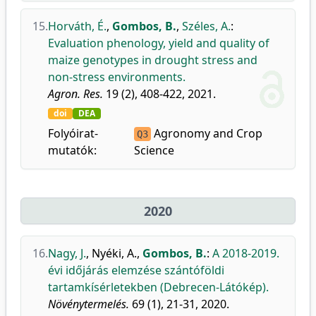
15.
Horváth, É.
,
Gombos, B.
,
Széles, A.
:
Evaluation phenology, yield and quality of
maize genotypes in drought stress and
non-stress environments.
Agron. Res.
19 (2), 408-422, 2021.
doi
DEA
Folyóirat-
Agronomy and Crop
Q3
mutatók:
Science
2020
16.
Nagy, J.
,
Nyéki, A.
,
Gombos, B.
:
A 2018-2019.
évi időjárás elemzése szántóföldi
tartamkísérletekben (Debrecen-Látókép).
Növénytermelés.
69 (1), 21-31, 2020.