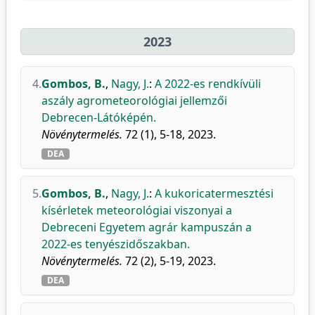
2023
4.
Gombos, B.
,
Nagy, J.
:
A 2022-es rendkívüli
aszály agrometeorológiai jellemzői
Debrecen-Látóképén.
Növénytermelés.
72 (1), 5-18, 2023.
DEA
5.
Gombos, B.
,
Nagy, J.
:
A kukoricatermesztési
kísérletek meteorológiai viszonyai a
Debreceni Egyetem agrár kampuszán a
2022-es tenyészidőszakban.
Növénytermelés.
72 (2), 5-19, 2023.
DEA