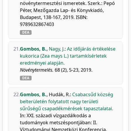
növénytermesztési ismeretek. Szerk.: Pepó
Péter, Mezőgazda Lap- és Könyvkiadó,
Budapest, 138-167, 2019. ISBN:
9789632867403
DEA
21.
Gombos, B.
,
Nagy, J.
:
Az időjárás értékelése
kukorica (Zea mays L.) tartamkísérletek
eredményei alapján.
Növénytermelés.
68 (2), 5-23, 2019.
DEA
22.
Gombos, B.
,
Hudák, R.
:
Csabacsűd község
belterületén folytatott nagy területi
sűrűségű csapadékmérések tapasztalatai.
In: XXI. századi vízgazdálkodás a
tudományok metszéspontjában: II.
Víztudományi Nemzetközi Konferencia.