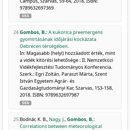
Campus, Szarvas, 59-64, 2018. ISBN:
9789632697369
DEA
24.
Gombos, B.
:
A kukorica preemergens
gyomirtásának időjárási kockázata
Debrecen térségében.
In: Magasabb (helyi) hozzáadott érték, mint
a vidék kitörési lehetősége : II. Nemzetközi
Vidékfejlesztési Tudományos Konferencia.
Szerk.: Egri Zoltán, Paraszt Márta, Szent
István Egyetem Agrár- és
Gazdaságtudományi Kar, Szarvas, 153-158,
2018. ISBN: 9789632697987
DEA
25.
Bodnár, K. B.
,
Nagy, J.
,
Gombos, B.
:
Correlations between meteorological