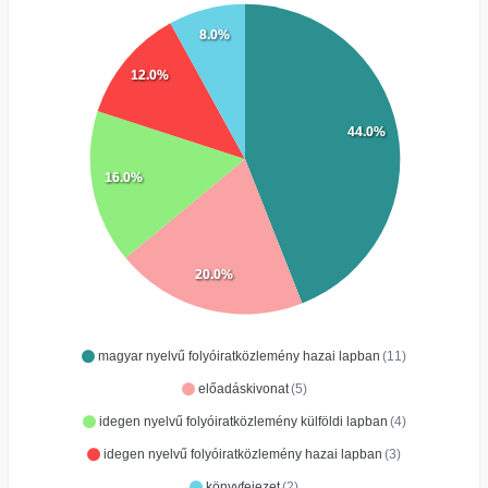
8.0%
12.0%
44.0%
16.0%
20.0%
magyar nyelvű folyóiratközlemény hazai lapban
(11)
előadáskivonat
(5)
idegen nyelvű folyóiratközlemény külföldi lapban
(4)
idegen nyelvű folyóiratközlemény hazai lapban
(3)
könyvfejezet
(2)