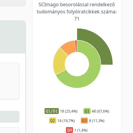
SCImago besorolással rendelkező
tudományos folyóiratcikkek száma:
71
Q1/D1
18 (25,4%)
Q1
48 (67,6%)
Q2
14 (19,7%)
Q3
8 (11,3%)
Q4
1 (1,4%)