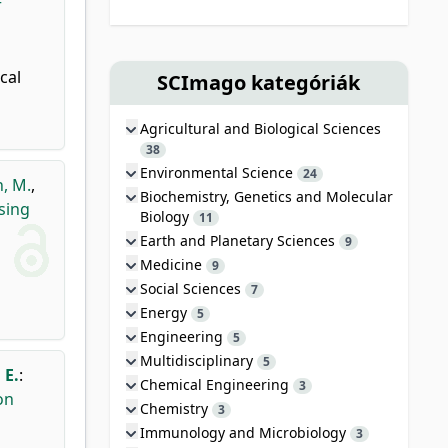
r
cal
SCImago kategóriák
Agricultural and Biological Sciences
38
Environmental Science
24
, M.
,
Biochemistry, Genetics and Molecular
sing
Biology
11
Earth and Planetary Sciences
9
Medicine
9
Social Sciences
7
Energy
5
Engineering
5
Multidisciplinary
5
 E.
:
Chemical Engineering
3
on
Chemistry
3
Immunology and Microbiology
3