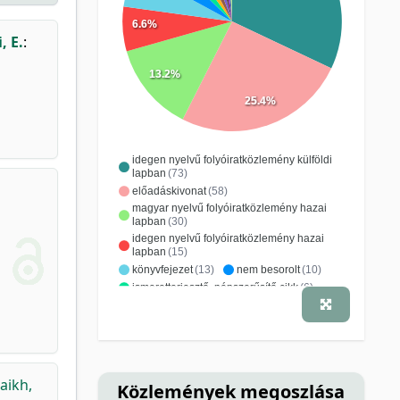
6.6%
, E.
:
13.2%
25.4%
idegen nyelvű folyóiratközlemény külföldi
lapban
(73)
előadáskivonat
(58)
magyar nyelvű folyóiratközlemény hazai
lapban
(30)
idegen nyelvű folyóiratközlemény hazai
lapban
(15)
könyvfejezet
(13)
nem besorolt
(10)
ismeretterjesztő, népszerűsítő cikk
(6)
konferenciacikk
(5)
kutatási jelentés
(5)
szakkönyv
(4)
pályázati anyag
(3)
ismeretterjesztő kiadvány
(2)
tanulmány, értekezés
(2)
idézhető absztrakt
(1)
tankönyv
(1)
aikh,
Közlemények megoszlása