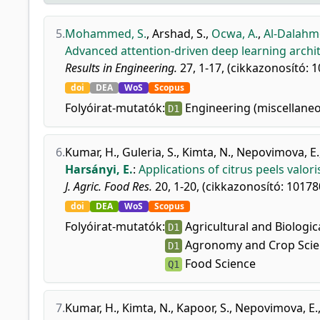
5.
Mohammed, S.
,
Arshad, S.
,
Ocwa, A.
,
Al-Dalahm
Advanced attention-driven deep learning archit
Results in Engineering.
27, 1-17, (cikkazonosító: 1
doi
DEA
WoS
Scopus
Folyóirat-mutatók:
Engineering (miscellane
D1
6.
Kumar, H.
,
Guleria, S.
,
Kimta, N.
,
Nepovimova, E.
Harsányi, E.
:
Applications of citrus peels valor
J. Agric. Food Res.
20, 1-20, (cikkazonosító: 10178
doi
DEA
WoS
Scopus
Folyóirat-mutatók:
Agricultural and Biologic
D1
Agronomy and Crop Scie
D1
Food Science
Q1
7.
Kumar, H.
,
Kimta, N.
,
Kapoor, S.
,
Nepovimova, E.