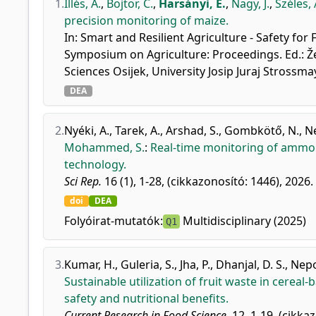
1.
Illés, Á.
,
Bojtor, C.
,
Harsányi, E.
,
Nagy, J.
,
Széles, 
precision monitoring of maize.
In: Smart and Resilient Agriculture - Safety for
Symposium on Agriculture: Proceedings. Ed.: Žel
Sciences Osijek, University Josip Juraj Strossmay
DEA
2.
Nyéki, A.
,
Tarek, A.
,
Arshad, S.
,
Gombkötő, N.
,
N
Mohammed, S.
:
Real-time monitoring of ammo
technology.
Sci Rep.
16 (1), 1-28, (cikkazonosító: 1446), 2026.
doi
DEA
Folyóirat-mutatók:
Multidisciplinary (2025)
Q1
3.
Kumar, H.
,
Guleria, S.
,
Jha, P.
,
Dhanjal, D. S.
,
Nepo
Sustainable utilization of fruit waste in cereal-
safety and nutritional benefits.
Current Research in Food Science.
12, 1-19, (cikka