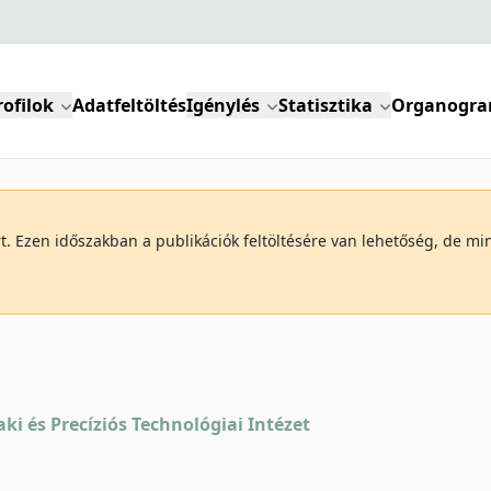
rofilok
Adatfeltöltés
Igénylés
Statisztika
Organogr
art. Ezen időszakban a publikációk feltöltésére van lehetőség, de 
ki és Precíziós Technológiai Intézet