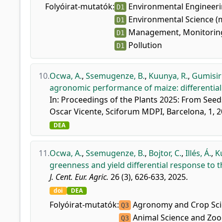
Folyóirat-mutatók:
Environmental Engineer
D1
Environmental Science (
D1
Management, Monitoring
D1
Pollution
D1
10.
Ocwa, A.
,
Ssemugenze, B.
,
Kuunya, R.
,
Gumisiri
agronomic performance of maize: differential 
In: Proceedings of the Plants 2025: From Seed
Oscar Vicente, Sciforum MDPI, Barcelona, 1, 2
DEA
11.
Ocwa, A.
,
Ssemugenze, B.
,
Bojtor, C.
,
Illés, Á.
,
K
greenness and yield differential response to th
J. Cent. Eur. Agric.
26 (3), 626-633, 2025.
doi
DEA
Folyóirat-mutatók:
Agronomy and Crop Sci
Q3
Animal Science and Zoo
Q3