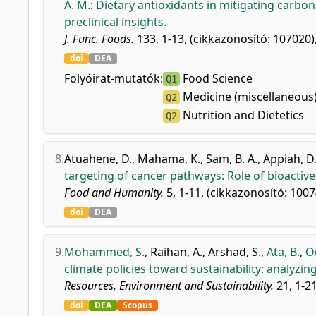
A. M.
:
Dietary antioxidants in mitigating carbon
preclinical insights.
J. Func. Foods.
133, 1-13, (cikkazonosító: 107020)
doi
DEA
Folyóirat-mutatók:
Food Science
Q1
Medicine (miscellaneous
Q2
Nutrition and Dietetics
Q2
8.
Atuahene, D.
,
Mahama, K.
,
Sam, B. A.
,
Appiah, D.
targeting of cancer pathways: Role of bioacti
Food and Humanity.
5, 1-11, (cikkazonosító: 1007
doi
DEA
9.
Mohammed, S.
,
Raihan, A.
,
Arshad, S.
,
Ata, B.
,
O
climate policies toward sustainability: analyzi
Resources, Environment and Sustainability.
21, 1-21
doi
DEA
Scopus