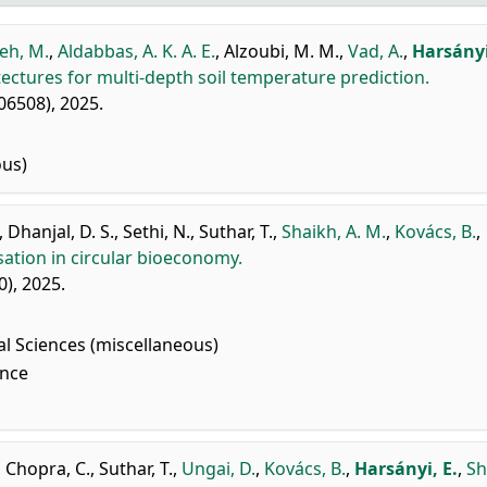
eh, M.
,
Aldabbas, A. K. A. E.
,
Alzoubi, M. M.
,
Vad, A.
,
Harsányi
ectures for multi-depth soil temperature prediction.
06508), 2025.
ous)
,
Dhanjal, D. S.
,
Sethi, N.
,
Suthar, T.
,
Shaikh, A. M.
,
Kovács, B.
,
isation in circular bioeconomy.
0), 2025.
al Sciences (miscellaneous)
nce
,
Chopra, C.
,
Suthar, T.
,
Ungai, D.
,
Kovács, B.
,
Harsányi, E.
,
Sh