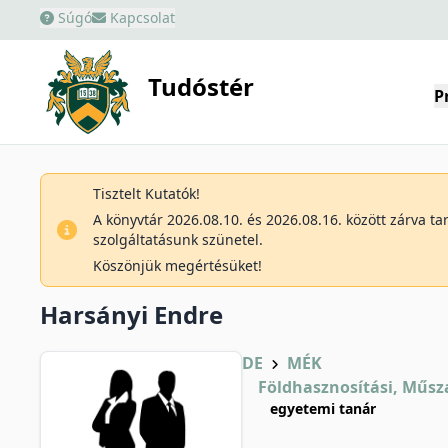
Súgó
Kapcsolat
Tudóstér
P
Tisztelt Kutatók!
A könyvtár 2026.08.10. és 2026.08.16. között zárva t
szolgáltatásunk szünetel.
Köszönjük megértésüket!
Harsányi Endre
DE
MÉK
Földhasznosítási, Műsza
egyetemi tanár