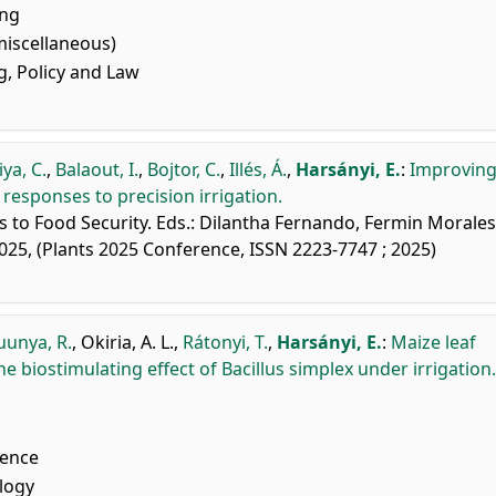
ing
miscellaneous)
, Policy and Law
ya, C.
,
Balaout, I.
,
Bojtor, C.
,
Illés, Á.
,
Harsányi, E.
:
Improving
responses to precision irrigation.
s to Food Security. Eds.: Dilantha Fernando, Fermin Morales
025, (Plants 2025 Conference, ISSN 2223-7747 ; 2025)
uunya, R.
,
Okiria, A. L.
,
Rátonyi, T.
,
Harsányi, E.
:
Maize leaf
e biostimulating effect of Bacillus simplex under irrigation.
ence
logy