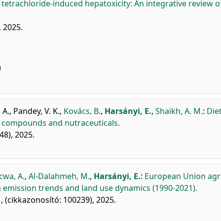
 tetrachloride-induced hepatoxicity: An integrative review o
, 2025.
)
 A.
,
Pandey, V. K.
,
Kovács, B.
,
Harsányi, E.
,
Shaikh, A. M.
:
Die
ve compounds and nutraceuticals.
48), 2025.
cwa, A.
,
Al-Dalahmeh, M.
,
Harsányi, E.
:
European Union agr
ng emission trends and land use dynamics (1990-2021).
, (cikkazonosító: 100239), 2025.