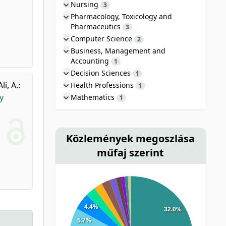
Nursing
3
Pharmacology, Toxicology and
Pharmaceutics
3
Computer Science
2
Business, Management and
Accounting
1
Decision Sciences
1
Ali, A.
:
Health Professions
1
y
Mathematics
1
Közlemények megoszlása
műfaj szerint
4.4%
32.0%
5.7%