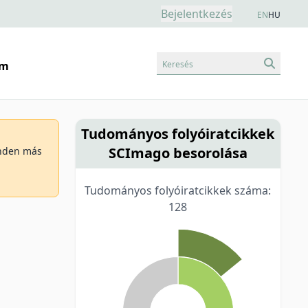
Bejelentkezés
EN
HU
Keresés
am
Tudományos folyóiratcikkek
SCImago besorolása
minden más
Tudományos folyóiratcikkek száma:
128