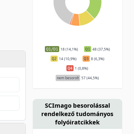
Q1/D1
18 (14,1%)
Q1
48 (37,5%)
Q2
14 (10,9%)
Q3
8 (6,3%)
Q4
1 (0,8%)
nem besorolt
57 (44,5%)
SCImago besorolással
rendelkező tudományos
folyóiratcikkek