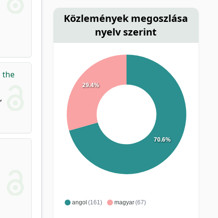
Közlemények megoszlása
nyelv szerint
 the
29.4%
,
70.6%
angol
(161)
magyar
(67)