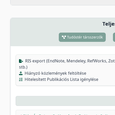
Telje
Tudóstér társszerzők
RIS export (EndNote, Mendeley, RefWorks, Zo
stb.)
Hiányzó közlemények feltöltése
Hitelesített Publikációs Lista igénylése