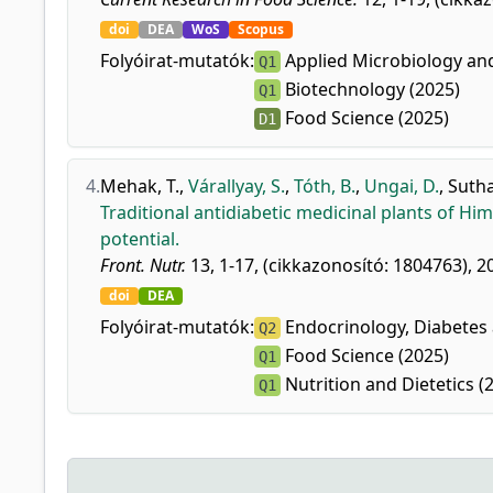
doi
DEA
WoS
Scopus
Folyóirat-mutatók:
Applied Microbiology and
Q1
Biotechnology (2025)
Q1
Food Science (2025)
D1
4.
Mehak, T.
,
Várallyay, S.
,
Tóth, B.
,
Ungai, D.
,
Suthar
Traditional antidiabetic medicinal plants of H
potential.
Front. Nutr.
13, 1-17, (cikkazonosító: 1804763), 2
doi
DEA
Folyóirat-mutatók:
Endocrinology, Diabetes
Q2
Food Science (2025)
Q1
Nutrition and Dietetics (
Q1