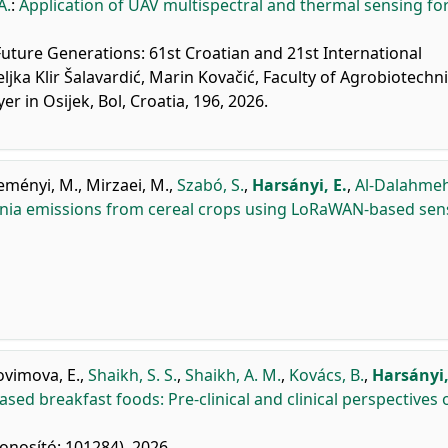
A.
:
Application of UAV multispectral and thermal sensing fo
 Future Generations: 61st Croatian and 21st International
jka Klir Šalavardić, Marin Kovačić, Faculty of Agrobiotechni
er in Osijek, Bol, Croatia, 196, 2026.
eményi, M.
,
Mirzaei, M.
,
Szabó, S.
,
Harsányi, E.
,
Al-Dalahmeh
nia emissions from cereal crops using LoRaWAN-based sen
vimova, E.
,
Shaikh, S. S.
,
Shaikh, A. M.
,
Kovács, B.
,
Harsányi,
based breakfast foods: Pre-clinical and clinical perspectives 
zonosító: 101284), 2026.