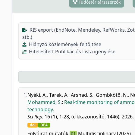
Tudóstér társszerzők
RIS export (EndNote, Mendeley, RefWorks, Zo
stb.)
Hiányzó közlemények feltöltése
Hitelesített Publikációs Lista igénylése
1.
Nyéki, A.
,
Tarek, A.
,
Arshad, S.
,
Gombkötő, N.
,
N
Mohammed, S.
:
Real-time monitoring of ammo
technology.
Sci Rep.
16 (1), 1-28, (cikkazonosító: 1446), 2026.
doi
DEA
Folyóirat-mutatók:
Multidisciplinary (2025)
Q1