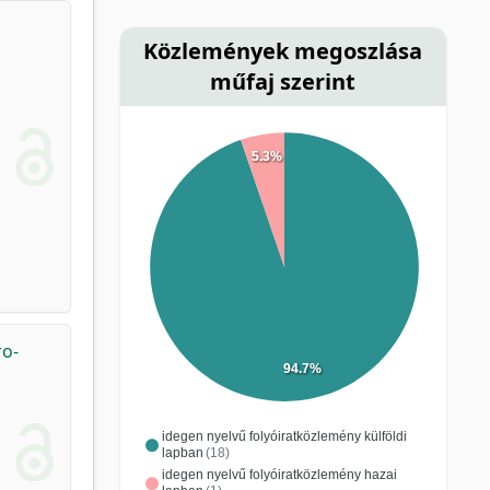
Közlemények megoszlása
műfaj szerint
5.3%
ro-
94.7%
idegen nyelvű folyóiratközlemény külföldi
lapban
(18)
idegen nyelvű folyóiratközlemény hazai