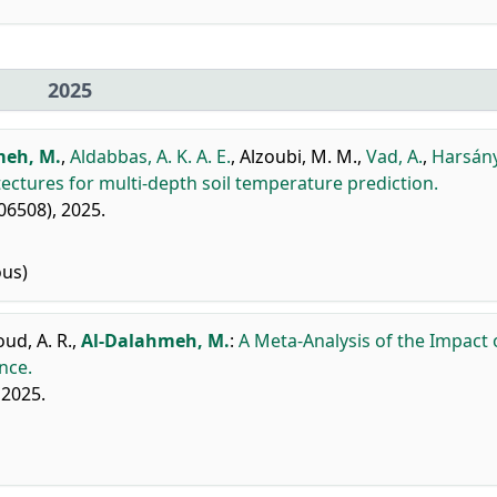
2025
meh, M.
,
Aldabbas, A. K. A. E.
,
Alzoubi, M. M.
,
Vad, A.
,
Harsányi
ectures for multi-depth soil temperature prediction.
06508), 2025.
ous)
oud, A. R.
,
Al-Dalahmeh, M.
:
A Meta-Analysis of the Impact
nce.
 2025.