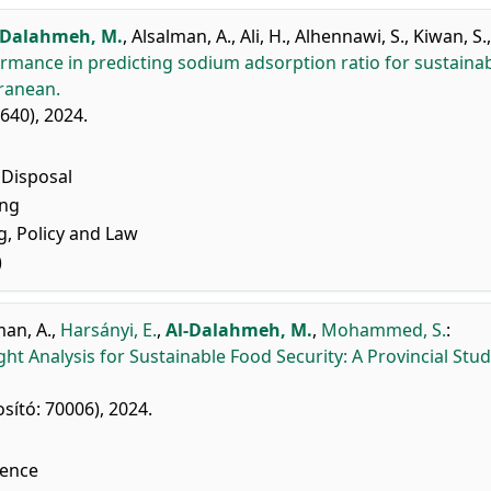
-Dalahmeh, M.
,
Alsalman, A.
,
Ali, H.
,
Alhennawi, S.
,
Kiwan, S.
,
rmance in predicting sodium adsorption ratio for sustaina
ranean.
640), 2024.
Disposal
ing
, Policy and Law
)
man, A.
,
Harsányi, E.
,
Al-Dalahmeh, M.
,
Mohammed, S.
:
ht Analysis for Sustainable Food Security: A Provincial Stud
osító: 70006), 2024.
ence