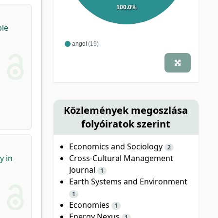
100.0%
ble
angol
(19)
Közlemények megoszlása
folyóiratok szerint
Economics and Sociology
2
Cross-Cultural Management
y in
Journal
1
Earth Systems and Environment
1
Economies
1
Energy Nexus
1