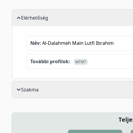
Elérhetőség
Név:
Al-Dalahmeh Main Lutfi Ibrahim
További profilok:
MTMT
Szakma
Telje