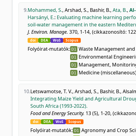
9.
Mohammed, S.
,
Arshad, S.
,
Bashir, B.
,
Ata, B.
,
Al
Harsányi, E.
:
Evaluating machine learning perfo
soil-water management in the eastern Mediter
J. Environ. Manage.
370, 1-14, (cikkazonosító: 122
doi
DEA
WoS
Scopus
Folyóirat-mutatók:
Waste Management and 
D1
Environmental Engineer
D1
Management, Monitoring
D1
Medicine (miscellaneous
D1
10.
Letswamotse, T. V.
,
Arshad, S.
,
Bashir, B.
,
Alsal
Integrating Maize Yield and Agricultural Droug
South Africa (1993-2022).
Food and Energy Security.
13 (5), 1-20, (cikkazon
doi
DEA
WoS
Scopus
Folyóirat-mutatók:
Agronomy and Crop Sci
D1