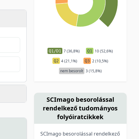
Q1/D1
7 (36,8%)
Q1
10 (52,6%)
Q2
4 (21,1%)
Q3
2 (10,5%)
nem besorolt
3 (15,8%)
SCImago besorolással
rendelkező tudományos
folyóiratcikkek
SCImago besorolással rendelkező