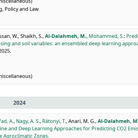
miscellaneous)
, Policy and Law
ssan, W.
,
Shaikh, S.
,
Al-Dalahmeh, M.
,
Mohammed, S.
:
Predi
ensing and soil variables: an ensembled deep learning appro
2025.
miscellaneous)
2024
Vad, A.
,
Nagy, A. S.
,
Rátonyi, T.
,
Anari, M. G.
,
Al-Dalahmeh, M
ne and Deep Learning Approaches for Predicting CO2 Emi
se Agroclimatic Zones.