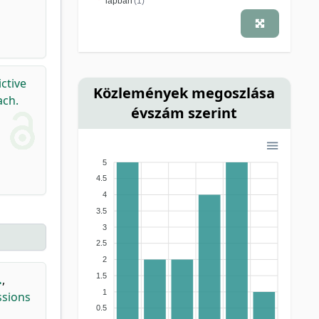
lapban
(1)
ctive
Közlemények megoszlása
ach.
évszám szerint
5
4.5
4
3.5
3
2.5
2
1.5
.
,
1
ssions
0.5