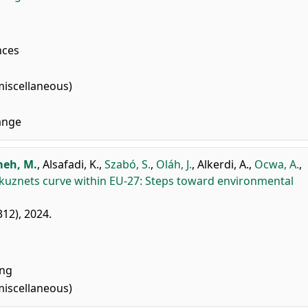
nces
miscellaneous)
ange
meh, M.
,
Alsafadi, K.
,
Szabó, S.
,
Oláh, J.
,
Alkerdi, A.
,
Ocwa, A.
,
kuznets curve within EU-27: Steps toward environmental
312), 2024.
ing
miscellaneous)