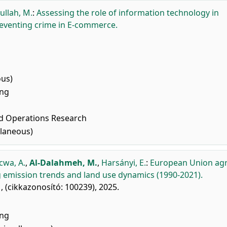
ullah, M.
:
Assessing the role of information technology in
reventing crime in E-commerce.
ous)
ing
 Operations Research
llaneous)
cwa, A.
,
Al-Dalahmeh, M.
,
Harsányi, E.
:
European Union ag
ng emission trends and land use dynamics (1990-2021).
, (cikkazonosító: 100239), 2025.
ing