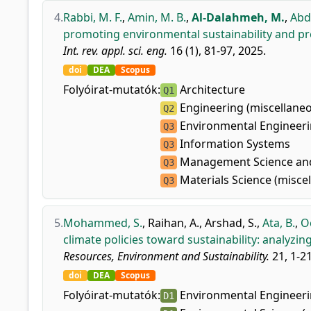
4.
Rabbi, M. F.
,
Amin, M. B.
,
Al-Dalahmeh, M.
,
Abd
promoting environmental sustainability and p
Int. rev. appl. sci. eng.
16 (1), 81-97, 2025.
doi
DEA
Scopus
Folyóirat-mutatók:
Architecture
Q1
Engineering (miscellane
Q2
Environmental Engineer
Q3
Information Systems
Q3
Management Science and
Q3
Materials Science (misce
Q3
5.
Mohammed, S.
,
Raihan, A.
,
Arshad, S.
,
Ata, B.
,
O
climate policies toward sustainability: analyzi
Resources, Environment and Sustainability.
21, 1-21
doi
DEA
Scopus
Folyóirat-mutatók:
Environmental Engineer
D1