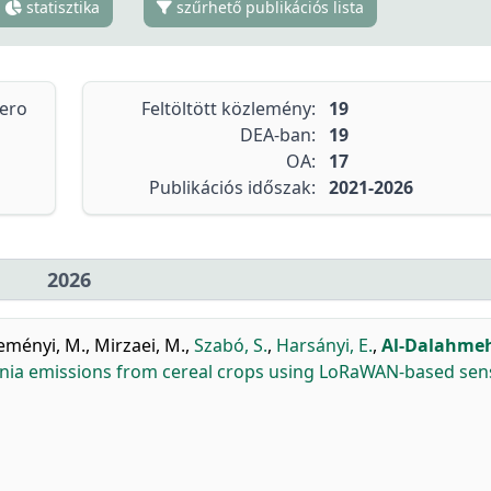
statisztika
szűrhető publikációs lista
tero
Feltöltött közlemény:
19
DEA-ban:
19
OA:
17
Publikációs időszak:
2021-2026
2026
eményi, M.
,
Mirzaei, M.
,
Szabó, S.
,
Harsányi, E.
,
Al-Dalahmeh
nia emissions from cereal crops using LoRaWAN-based sen