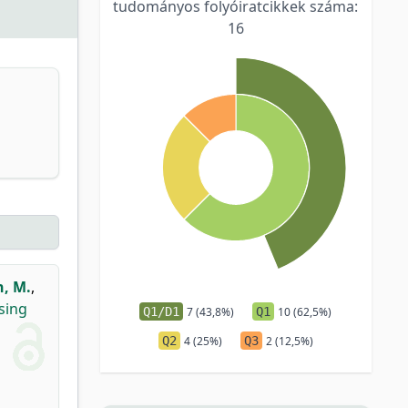
tudományos folyóiratcikkek száma:
16
, M.
,
sing
Q1/D1
7 (43,8%)
Q1
10 (62,5%)
Q2
4 (25%)
Q3
2 (12,5%)