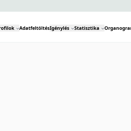
rofilok
Adatfeltöltés
Igénylés
Statisztika
Organogr