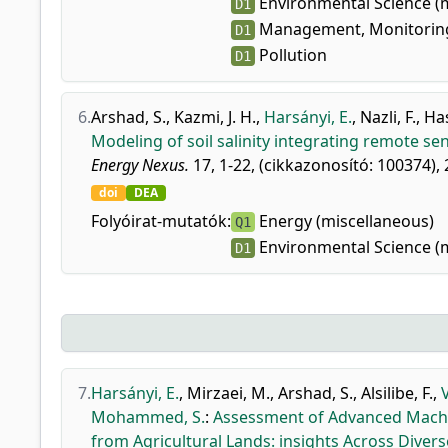
Environmental Science (
D1
Management, Monitoring
D1
Pollution
D1
6.
Arshad, S.
,
Kazmi, J. H.
,
Harsányi, E.
,
Nazli, F.
,
Ha
Modeling of soil salinity integrating remote s
Energy Nexus.
17, 1-22, (cikkazonosító: 100374), 
doi
DEA
Folyóirat-mutatók:
Energy (miscellaneous)
Q1
Environmental Science (
D1
7.
Harsányi, E.
,
Mirzaei, M.
,
Arshad, S.
,
Alsilibe, F.
,
Mohammed, S.
:
Assessment of Advanced Machi
from Agricultural Lands: insights Across Diver