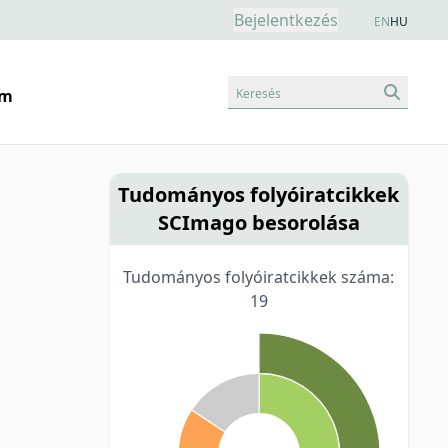
Bejelentkezés
EN
HU
Keresés
am
Tudományos folyóiratcikkek
SCImago besorolása
Tudományos folyóiratcikkek száma:
19