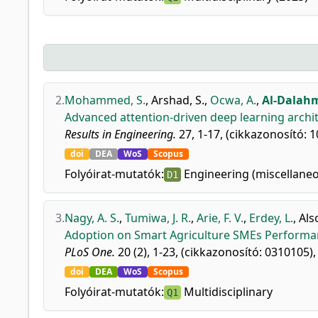
2.
Mohammed, S.
,
Arshad, S.
,
Ocwa, A.
,
Al-Dalah
Advanced attention-driven deep learning archit
Results in Engineering.
27, 1-17, (cikkazonosító: 1
doi
DEA
WoS
Scopus
Folyóirat-mutatók:
Engineering (miscellane
D1
3.
Nagy, A. S.
,
Tumiwa, J. R.
,
Arie, F. V.
,
Erdey, L.
,
Als
Adoption on Smart Agriculture SMEs Performa
PLoS One.
20 (2), 1-23, (cikkazonosító: 0310105),
doi
DEA
WoS
Scopus
Folyóirat-mutatók:
Multidisciplinary
Q1