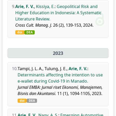
9.
Arie, F. V.
,
Kissiya, E.
:
Geopolitical Risk and
Higher Education in Indonesia: A Systematic
Literature Review.
Cross Cult. Manag. J.
26 (2), 139-153, 2024.
doi
DEA
2023
10.
Tampi, J. L. A.
,
Tulung, J. E.
,
Arie, F. V.
:
Determinants affecting the intention to use
e-wallet during Covid-19 in Manado.
Jurnal EMBA: Jurnal riset Ekonomi, Manajemen,
Bisnis dan Akuntansi.
11 (1), 1094-1105, 2023.
doi
DEA
11.
Arie, F. V.
,
Nagy, A. S.
:
Emerging Automotive