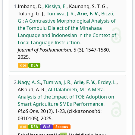
1.
Imbang, D.
,
Kissiya, E.
,
Kaunang, S. T. G.
,
Tulung, G. J.
,
Tumiwa, J. R.
,
Arie, F. V.
,
Biczó,
G.
:
A Contrastive Morphological Analysis of
the Tombulu Dialect of the Minahasa
Language and Indonesian in the Context of
Local Language Instruction.
Journal of Posthumanism.
5 (3), 1547-1580,
2025.
doi
DEA
2.
Nagy, A. S.
,
Tumiwa, J. R.
,
Arie, F. V.
,
Erdey, L.
,
Alsoud, A. R.
,
Al-Dalahmeh, M.
:
A Meta-
Analysis of the Impact of TOE Adoption on
Smart Agriculture SMEs Performance.
PLoS One.
20 (2), 1-23, (cikkazonosító:
0310105), 2025.
doi
DEA
WoS
Scopus