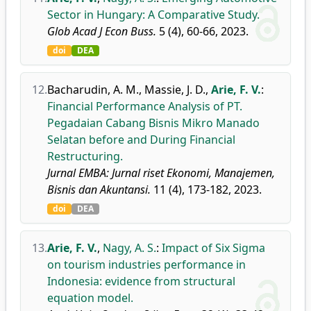
Sector in Hungary: A Comparative Study.
Glob Acad J Econ Buss.
5 (4), 60-66, 2023.
doi
DEA
12.
Bacharudin, A. M.
,
Massie, J. D.
,
Arie, F. V.
:
Financial Performance Analysis of PT.
Pegadaian Cabang Bisnis Mikro Manado
Selatan before and During Financial
Restructuring.
Jurnal EMBA: Jurnal riset Ekonomi, Manajemen,
Bisnis dan Akuntansi.
11 (4), 173-182, 2023.
doi
DEA
13.
Arie, F. V.
,
Nagy, A. S.
:
Impact of Six Sigma
on tourism industries performance in
Indonesia: evidence from structural
equation model.