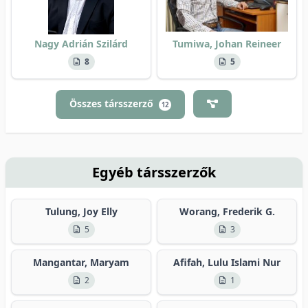
Nagy Adrián Szilárd
Tumiwa, Johan Reineer
8
5
Összes társszerző
12
Egyéb társszerzők
Tulung, Joy Elly
Worang, Frederik G.
5
3
Mangantar, Maryam
Afifah, Lulu Islami Nur
2
1