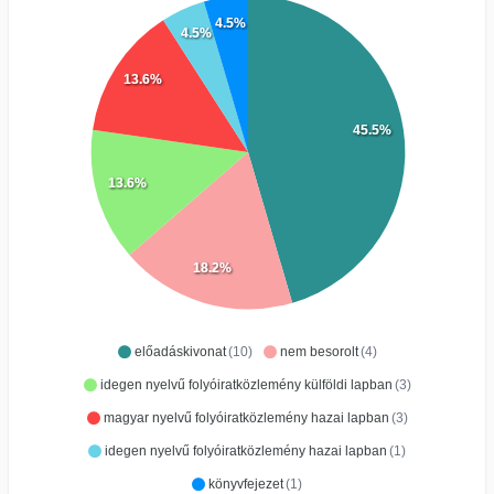
4.5%
4.5%
13.6%
45.5%
13.6%
18.2%
előadáskivonat
(10)
nem besorolt
(4)
idegen nyelvű folyóiratközlemény külföldi lapban
(3)
magyar nyelvű folyóiratközlemény hazai lapban
(3)
idegen nyelvű folyóiratközlemény hazai lapban
(1)
könyvfejezet
(1)