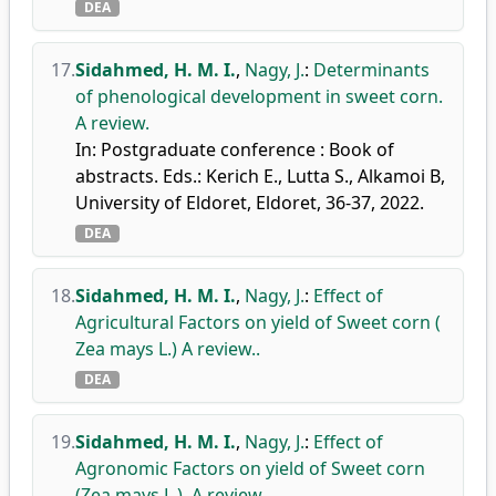
DEA
17.
Sidahmed, H. M. I.
,
Nagy, J.
:
Determinants
of phenological development in sweet corn.
A review.
In: Postgraduate conference : Book of
abstracts. Eds.: Kerich E., Lutta S., Alkamoi B,
University of Eldoret, Eldoret, 36-37, 2022.
DEA
18.
Sidahmed, H. M. I.
,
Nagy, J.
:
Effect of
Agricultural Factors on yield of Sweet corn (
Zea mays L.) A review..
DEA
19.
Sidahmed, H. M. I.
,
Nagy, J.
:
Effect of
Agronomic Factors on yield of Sweet corn
(Zea mays L.). A review.