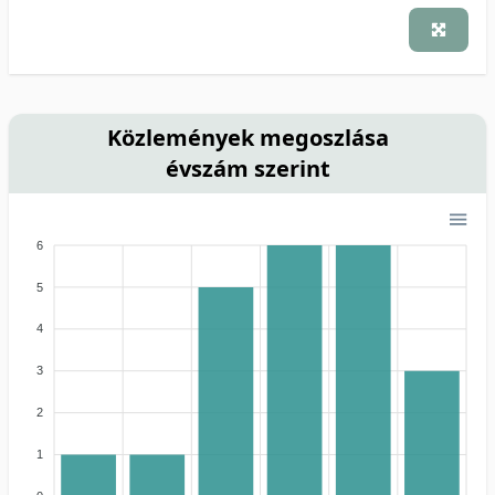
Közlemények megoszlása
évszám szerint
6
5
4
3
2
1