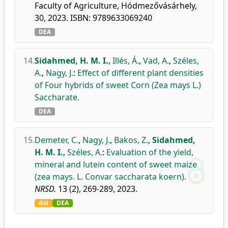
Faculty of Agriculture, Hódmezővásárhely,
30, 2023. ISBN: 9789633069240
DEA
14.
Sidahmed, H. M. I.
,
Illés, Á.
,
Vad, A.
,
Széles,
A.
,
Nagy, J.
:
Effect of different plant densities
of Four hybrids of sweet Corn (Zea mays L.)
Saccharate.
DEA
15.
Demeter, C.
,
Nagy, J.
,
Bakos, Z.
,
Sidahmed,
H. M. I.
,
Széles, A.
:
Evaluation of the yield,
mineral and lutein content of sweet maize
(zea mays. L. Convar saccharata koern).
NRSD.
13 (2), 269-289, 2023.
doi
DEA