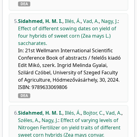
DEA
5.
Sidahmed, H. M. I.
,
Illés, Á.
,
Vad, A.
,
Nagy, J.
:
Effect of different sowing dates on yield of
four hybrids of sweet corn (Zea mays L.)
saccharates.
In: 21st Wellmann International Scientific
Conference Book of abstracts / felelős kiadó
Edit Mikó, szerk. Ingrid Melinda Gyalai,
Szilárd Czóbel, University of Szeged Faculty
of Agriculture, Hódmezővásárhely, 30, 2024.
ISBN: 9789633069806
DEA
6.
Sidahmed, H. M. I.
,
Illés, Á.
,
Bojtor, C.
,
Vad, A.
,
Széles, A.
,
Nagy, J.
:
Effect of varying levels of
Nitrogen Fertilizer on yield traits of different
sweet corn hybrids (Zea mays convar.