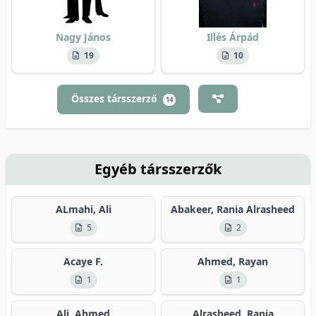
Nagy János
Illés Árpád
19
10
Összes társszerző
14
Egyéb társszerzők
ALmahi, Ali
Abakeer, Rania Alrasheed
5
2
Acaye F.
Ahmed, Rayan
1
1
Ali, Ahmed
Alrasheed, Rania