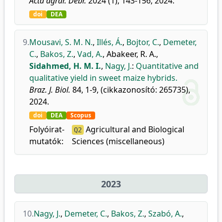
Acta agrar. Debr.
2024 (1), 143-156, 2024.
doi
DEA
9.
Mousavi, S. M. N.
,
Illés, Á.
,
Bojtor, C.
,
Demeter,
C.
,
Bakos, Z.
,
Vad, A.
,
Abakeer, R. A.
,
Sidahmed, H. M. I.
,
Nagy, J.
:
Quantitative and
qualitative yield in sweet maize hybrids.
Braz. J. Biol.
84, 1-9, (cikkazonosító: 265735),
2024.
doi
DEA
Scopus
Folyóirat-
Agricultural and Biological
Q2
mutatók:
Sciences (miscellaneous)
2023
10.
Nagy, J.
,
Demeter, C.
,
Bakos, Z.
,
Szabó, A.
,