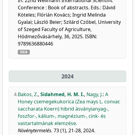
In: 22nd Wellmann International Scientific
Conference : Book of abstracts. Eds.: Dávid
Köteles; Flórián Kovács; Ingrid Melinda
Gyalai; László Beier; Szilárd Czóbel, University
of Szeged Faculty of Agriculture,
Hódmezővásárhely, 36, 2025. ISBN:
9789636880446
DEA
2024
4.
Bakos, Z.
,
Sidahmed, H. M. I.
,
Nagy, J.
:
A
Honey csemegekukorica (Zea mays L. convar.
saccharata Koern) hibrid ásványianyag-,
foszfor-, kálium-, magnézium-, cink- és
vastartalmának elemzése.
Növénytermelés.
73 (1), 21-28, 2024.