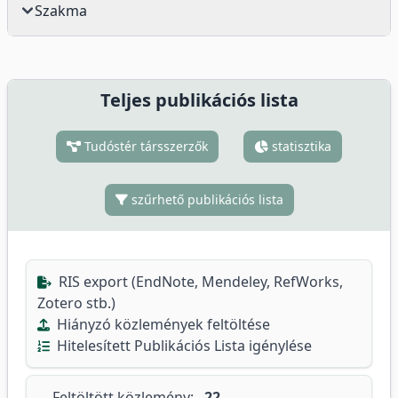
Szakma
Teljes publikációs lista
Tudóstér társszerzők
statisztika
szűrhető publikációs lista
RIS export (EndNote, Mendeley, RefWorks,
Zotero stb.)
Hiányzó közlemények feltöltése
Hitelesített Publikációs Lista igénylése
Feltöltött közlemény:
22