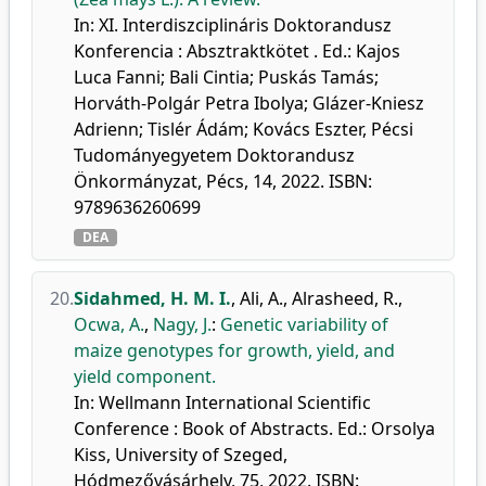
In: XI. Interdiszciplináris Doktorandusz
Konferencia : Absztraktkötet . Ed.: Kajos
Luca Fanni; Bali Cintia; Puskás Tamás;
Horváth-Polgár Petra Ibolya; Glázer-Kniesz
Adrienn; Tislér Ádám; Kovács Eszter, Pécsi
Tudományegyetem Doktorandusz
Önkormányzat, Pécs, 14, 2022. ISBN:
9789636260699
DEA
20.
Sidahmed, H. M. I.
,
Ali, A.
,
Alrasheed, R.
,
Ocwa, A.
,
Nagy, J.
:
Genetic variability of
maize genotypes for growth, yield, and
yield component.
In: Wellmann International Scientific
Conference : Book of Abstracts. Ed.: Orsolya
Kiss, University of Szeged,
Hódmezővásárhely, 75, 2022. ISBN: