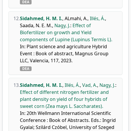
DEA
12.
Sidahmed, H. M. I.
,
ALmahi, A.
,
Illés, Á.
,
Saada, N. E. M.
,
Nagy, J.
:
Effect of
Biofertilizer on growth and Yield
components of Lupine (Lupinus Termis L).
In: Plant science and agriculture Hybrid
Event : Book of abstract, Magnus Group
LLC, Valencia, 117, 2023.
DEA
13.
Sidahmed, H. M. I.
,
Illés, Á.
,
Vad, A.
,
Nagy, J.
:
Effect of different nitrogen fertilizer and
plant density on yield of four hybrids of
sweet corn (Zea mays L. Saccharates).
In: 20th Wellmann International Scientific
Conference : Book of Abstracts. Eds.: Ingrid
Gyalai; Szilárd Czóbel, University of Szeged