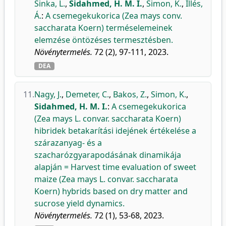
Sinka, L.
,
Sidahmed, H. M. I.
,
Simon, K.
,
Illés,
Á.
:
A csemegekukorica (Zea mays conv.
saccharata Koern) terméselemeinek
elemzése öntözéses termesztésben.
Növénytermelés.
72 (2), 97-111, 2023.
DEA
11.
Nagy, J.
,
Demeter, C.
,
Bakos, Z.
,
Simon, K.
,
Sidahmed, H. M. I.
:
A csemegekukorica
(Zea mays L. convar. saccharata Koern)
hibridek betakarítási idejének értékelése a
szárazanyag- és a
szacharózgyarapodásának dinamikája
alapján = Harvest time evaluation of sweet
maize (Zea mays L. convar. saccharata
Koern) hybrids based on dry matter and
sucrose yield dynamics.
Növénytermelés.
72 (1), 53-68, 2023.