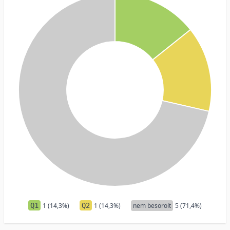
Q1
1 (14,3%)
Q2
1 (14,3%)
nem besorolt
5 (71,4%)