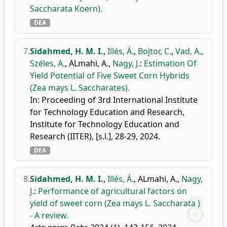
Saccharata Koern).
DEA
7.
Sidahmed, H. M. I.
,
Illés, Á.
,
Bojtor, C.
,
Vad, A.
,
Széles, A.
,
ALmahi, A.
,
Nagy, J.
:
Estimation Of
Yield Potential of Five Sweet Corn Hybrids
(Zea mays L. Saccharates).
In: Proceeding of 3rd International Institute
for Technology Education and Research,
Institute for Technology Education and
Research (IITER), [s.l.], 28-29, 2024.
DEA
8.
Sidahmed, H. M. I.
,
Illés, Á.
,
ALmahi, A.
,
Nagy,
J.
:
Performance of agricultural factors on
yield of sweet corn (Zea mays L. Saccharata )
- A review.