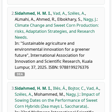
2.
Sidahmed, H. M. I.
,
Vad, A.
,
Széles, A.
,
ALmahi, A.
,
Ahmed, R.
,
Elbokhary, S.
,
Nagy, J.
:
Climate Change and Sweet Corn Production:
risks, Adaptation Strategies, and Research
Needs.
In: "Sustainable agriculture and
environmental innovation for a greener
future", International Association for
Innovation and Scientific Research, Kuala
Lumpur, 37, 2025. ISBN: 9788199276376
DEA
3.
Sidahmed, H. M. I.
,
Illés, Á.
,
Bojtor, C.
,
Vad, A.
,
Széles, A.
,
Mohammed, M.
,
Nagy, J.
:
Impact of
Sowing Dates on the Performance of Sweet
Corn Hybrids (Zea mays L. Saccharata)..