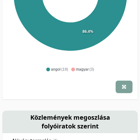
86.4%
angol
(19)
magyar
(3)
Közlemények megoszlása
folyóiratok szerint