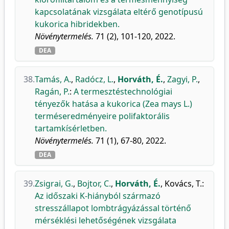
kapcsolatának vizsgálata eltérő genotípusú
kukorica hibridekben.
Növénytermelés.
71 (2), 101-120, 2022.
DEA
38.
Tamás, A.
,
Radócz, L.
,
Horváth, É.
,
Zagyi, P.
,
Ragán, P.
:
A termesztéstechnológiai
tényezők hatása a kukorica (Zea mays L.)
terméseredményeire polifaktorális
tartamkísérletben.
Növénytermelés.
71 (1), 67-80, 2022.
DEA
39.
Zsigrai, G.
,
Bojtor, C.
,
Horváth, É.
,
Kovács, T.
:
Az időszaki K-hiányból származó
stresszállapot lombtrágyázással történő
mérséklési lehetőségének vizsgálata