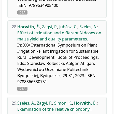
ISBN: 9789634905400
DEA
28.
Horváth, É.
,
Zagyi, P.
,
Juhász, C.
,
Széles, A.
:
Effect of irrigation and different N doses on
maize yield and quality parameteres.
In: XXV International Symposium on Plant
Irrigation - Plant Irrigation for Sustainable
Rural Development : Book of Proceedings.
Eds.: Stanislaw Rolbiecki, Atilgan Atilgan,
Wydawnictwa Uczelniane Politechniki
Bydgoskiej, Bydgoszcz, 29-31, 2023. ISBN:
9788366530751
DEA
29.
Széles, A.
,
Zagyi, P.
,
Simon, K.
,
Horváth, É.
:
Examination of the relative chlorophyll