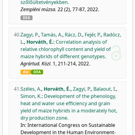
szőlőültetvényekben.
Zempléni múzsa.
22 (2), 77-87, 2022.
DEA
40.
Zagyi, P.
,
Tamás, A.
,
Rácz, D.
,
Fejér, P.
,
Radócz,
L.
,
Horváth, É.
:
Correlation analysis of
relative chlorophyll content and yield of
maize hybrids of different genotypes.
Agrártud. Közl.
1, 211-214, 2022.
doi
DEA
41.
Széles, A.
,
Horváth, É.
,
Zagyi, P.
,
Balaout, I.
,
Simon, K.
:
Development of the phenology,
heat and water use efficiency and grain
yield of maize hybrids in a moderately hot,
dry production zone.
In: International Congress on Sustainable
Development in the Human Environment-