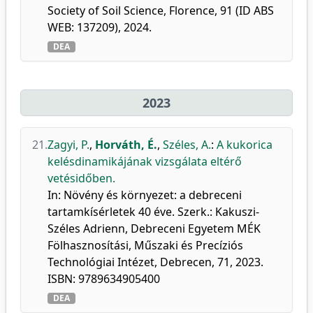
Society of Soil Science, Florence, 91 (ID ABS
WEB: 137209), 2024.
DEA
2023
21.
Zagyi, P.
,
Horváth, É.
,
Széles, A.
:
A kukorica
kelésdinamikájának vizsgálata eltérő
vetésidőben.
In: Növény és környezet: a debreceni
tartamkísérletek 40 éve. Szerk.: Kakuszi-
Széles Adrienn, Debreceni Egyetem MÉK
Fölhasznosítási, Műszaki és Precíziós
Technológiai Intézet, Debrecen, 71, 2023.
ISBN: 9789634905400
DEA