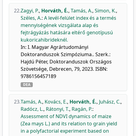
22.
Zagyi, P.
,
Horváth, É.
,
Tamás, A.
,
Simon, K.
,
Széles, A.
:
A levél-felület index és a termés
mennyiségének vizsgálata alap és
fejtrágyázás hatására eltérő genotípusú
kukoricahibrideknél.
In: I. Magyar Agrártudományi
Doktoranduszok Szimpóziuma.. Szerk.:
Hajdú Péter, Doktoranduszok Országos
Szövetsége, Debrecen, 79, 2023. ISBN:
9786156457189
DEA
23.
Tamás, A.
,
Kovács, E.
,
Horváth, É.
,
Juhász, C.
,
Radócz, L.
,
Rátonyi, T.
,
Ragán, P.
:
Assessment of NDVI dynamics of maize
(Zea mays L.) and its relation to grain yield
in a polyfactorial experiment based on