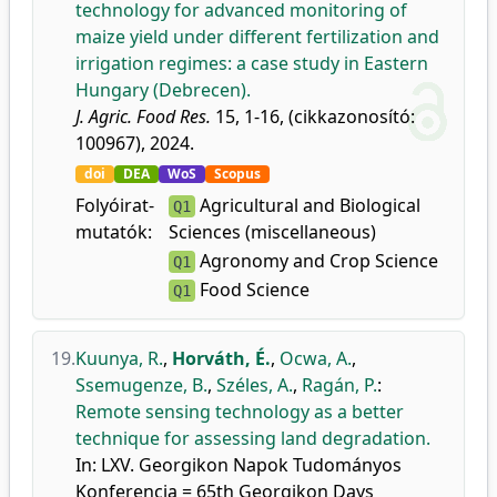
technology for advanced monitoring of
maize yield under different fertilization and
irrigation regimes: a case study in Eastern
Hungary (Debrecen).
J. Agric. Food Res.
15, 1-16, (cikkazonosító:
100967), 2024.
doi
DEA
WoS
Scopus
Folyóirat-
Agricultural and Biological
Q1
mutatók:
Sciences (miscellaneous)
Agronomy and Crop Science
Q1
Food Science
Q1
19.
Kuunya, R.
,
Horváth, É.
,
Ocwa, A.
,
Ssemugenze, B.
,
Széles, A.
,
Ragán, P.
:
Remote sensing technology as a better
technique for assessing land degradation.
In: LXV. Georgikon Napok Tudományos
Konferencia = 65th Georgikon Days