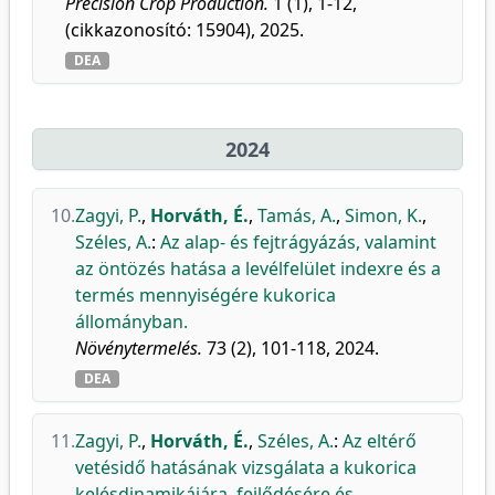
Precision Crop Production.
1 (1), 1-12,
(cikkazonosító: 15904), 2025.
DEA
2024
10.
Zagyi, P.
,
Horváth, É.
,
Tamás, A.
,
Simon, K.
,
Széles, A.
:
Az alap- és fejtrágyázás, valamint
az öntözés hatása a levélfelület indexre és a
termés mennyiségére kukorica
állományban.
Növénytermelés.
73 (2), 101-118, 2024.
DEA
11.
Zagyi, P.
,
Horváth, É.
,
Széles, A.
:
Az eltérő
vetésidő hatásának vizsgálata a kukorica
kelésdinamikájára, fejlődésére és