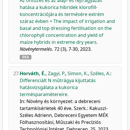
Az öntözés és az alap- és fejtrágyázás
hatása a kukorica hibridek klorofill-
koncentrációjára és termésére extrém
száraz évben = The impact of irrigation and
basal and top dressing fertilisation on the
chlorophyll concentration and yield of
maize hybrids in extreme dry years.
Növénytermelés.
72 (3), 7-30, 2023.
DEA
27.
Horváth, É.
,
Zagyi, P.
,
Simon, K.
,
Széles, A.
:
Differenciált N műtrágya kijuttatás
hatásvizsgálata a kukorica
termésparamétereire.
In: Növény és környezet: a debreceni
tartamkísérletek 40 éve. Szerk.: Kakuszi-
Széles Adrienn, Debreceni Egyetem MÉK
Fölhasznosítási, Műszaki és Precíziós
Technológiai Intézet, Debrecen, 25, 2023.