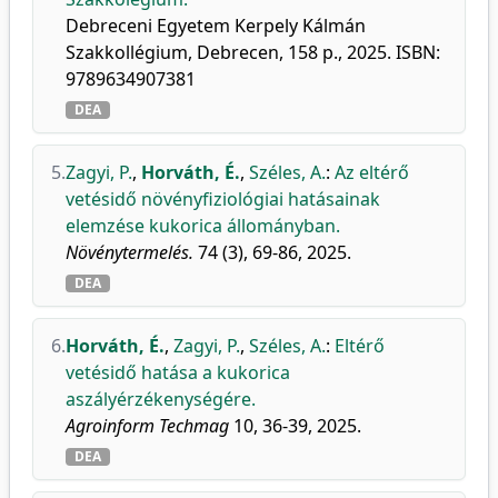
Debreceni Egyetem Kerpely Kálmán
Szakkollégium, Debrecen, 158 p., 2025. ISBN:
9789634907381
DEA
5.
Zagyi, P.
,
Horváth, É.
,
Széles, A.
:
Az eltérő
vetésidő növényfiziológiai hatásainak
elemzése kukorica állományban.
Növénytermelés.
74 (3), 69-86, 2025.
DEA
6.
Horváth, É.
,
Zagyi, P.
,
Széles, A.
:
Eltérő
vetésidő hatása a kukorica
aszályérzékenységére.
Agroinform Techmag
10, 36-39, 2025.
DEA