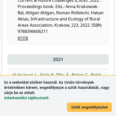
Current & Future Challenges ICSDEC 2022 :
Proceedings book. Eds.: Anna Krakowiak-
Bal, Atilgan Atilgan, Roman Rolbiecki, Hakan
Aktas, Infrastructure and Ecology of Rural
Areas Association, Krakow, 223, 2022. ISBN:
9788396606211
DEA
2021
46.
Huzsvai, L.
,
Fejér, P.
,
Illés, Á.
,
Bojtor, C.
,
Bojté,
C.
,
Horváth, É.
,
Demeter, C.
:
Analysis of
Ez a weboldal sütiket használ. Az Uniós törvények
sweet corn nutritional values using
értelmében kérem, engedélyezze a sütik használatát, vagy
zárja be az oldalt.
multivariate statistical methods.
Adatkezelési tájékoztató
Agrártud. Közl.
1, 103-108, 2021.
doi
DEA
Sütik engedélyezése