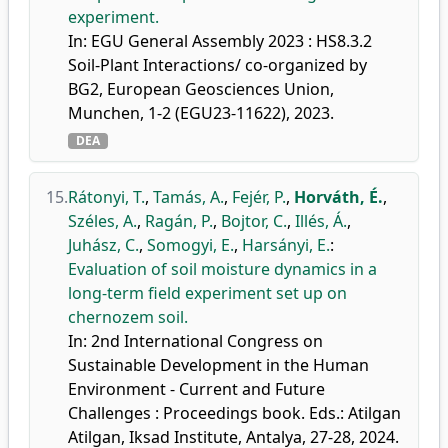
experiment.
In: EGU General Assembly 2023 : HS8.3.2
Soil-Plant Interactions/ co-organized by
BG2, European Geosciences Union,
Munchen, 1-2 (EGU23-11622), 2023.
DEA
15.
Rátonyi, T.
,
Tamás, A.
,
Fejér, P.
,
Horváth, É.
,
Széles, A.
,
Ragán, P.
,
Bojtor, C.
,
Illés, Á.
,
Juhász, C.
,
Somogyi, E.
,
Harsányi, E.
:
Evaluation of soil moisture dynamics in a
long-term field experiment set up on
chernozem soil.
In: 2nd International Congress on
Sustainable Development in the Human
Environment - Current and Future
Challenges : Proceedings book. Eds.: Atilgan
Atilgan, Iksad Institute, Antalya, 27-28, 2024.