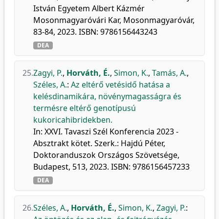
István Egyetem Albert Kázmér
Mosonmagyaróvári Kar, Mosonmagyaróvár,
83-84, 2023. ISBN: 9786156443243
DEA
25.
Zagyi, P.
,
Horváth, É.
,
Simon, K.
,
Tamás, A.
,
Széles, A.
:
Az eltérő vetésidő hatása a
kelésdinamikára, növénymagasságra és
termésre eltérő genotípusú
kukoricahibridekben.
In: XXVI. Tavaszi Szél Konferencia 2023 -
Absztrakt kötet. Szerk.: Hajdú Péter,
Doktoranduszok Országos Szövetsége,
Budapest, 513, 2023. ISBN: 9786156457233
DEA
26.
Széles, A.
,
Horváth, É.
,
Simon, K.
,
Zagyi, P.
: