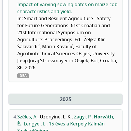
Impact of varying sowing dates on maize cob
characteristics and yield.
In: Smart and Resilient Agriculture - Safety
for Future Generations: 61st Croatian and
21st International Symposium on
Agriculture: Proceedings. Ed.: Željka Klir
Šalavardić, Marin Kovačić, Faculty of
Agrobiotechnical Sciences Osijek, University
Josip Juraj Strossmayer in Osijek, Bol, Croatia,
86, 2026.
DEA
2025
4.
Széles, A.
,
Uzonyiné, L. K.
,
Zagyi, P.
,
Horváth,
É.
,
Lengyel, L.
:
15 éves a Kerpely Kálmán
Szakkolégium.