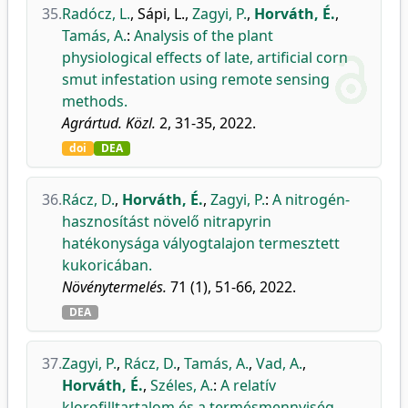
35.
Radócz, L.
,
Sápi, L.
,
Zagyi, P.
,
Horváth, É.
,
Tamás, A.
:
Analysis of the plant
physiological effects of late, artificial corn
smut infestation using remote sensing
methods.
Agrártud. Közl.
2, 31-35, 2022.
doi
DEA
36.
Rácz, D.
,
Horváth, É.
,
Zagyi, P.
:
A nitrogén-
hasznosítást növelő nitrapyrin
hatékonysága vályogtalajon termesztett
kukoricában.
Növénytermelés.
71 (1), 51-66, 2022.
DEA
37.
Zagyi, P.
,
Rácz, D.
,
Tamás, A.
,
Vad, A.
,
Horváth, É.
,
Széles, A.
:
A relatív
klorofilltartalom és a termésmennyiség