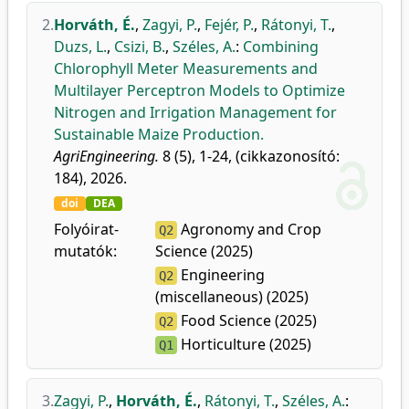
2.
Horváth, É.
,
Zagyi, P.
,
Fejér, P.
,
Rátonyi, T.
,
Duzs, L.
,
Csizi, B.
,
Széles, A.
:
Combining
Chlorophyll Meter Measurements and
Multilayer Perceptron Models to Optimize
Nitrogen and Irrigation Management for
Sustainable Maize Production.
AgriEngineering.
8 (5), 1-24, (cikkazonosító:
184), 2026.
doi
DEA
Folyóirat-
Agronomy and Crop
Q2
mutatók:
Science (2025)
Engineering
Q2
(miscellaneous) (2025)
Food Science (2025)
Q2
Horticulture (2025)
Q1
3.
Zagyi, P.
,
Horváth, É.
,
Rátonyi, T.
,
Széles, A.
: