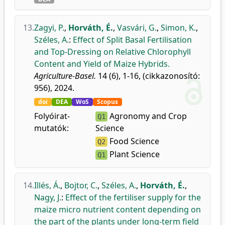
13.
Zagyi, P.
,
Horváth, É.
,
Vasvári, G.
,
Simon, K.
,
Széles, A.
:
Effect of Split Basal Fertilisation
and Top-Dressing on Relative Chlorophyll
Content and Yield of Maize Hybrids.
Agriculture-Basel.
14 (6), 1-16, (cikkazonosító:
956), 2024.
doi
DEA
WoS
Scopus
Folyóirat-
Agronomy and Crop
Q1
mutatók:
Science
Food Science
Q2
Plant Science
Q1
14.
Illés, Á.
,
Bojtor, C.
,
Széles, A.
,
Horváth, É.
,
Nagy, J.
:
Effect of the fertiliser supply for the
maize micro nutrient content depending on
the part of the plants under long-term field