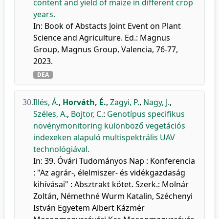
content and yield of maize in different crop
years.
In: Book of Abstacts Joint Event on Plant
Science and Agriculture. Ed.: Magnus
Group, Magnus Group, Valencia, 76-77,
2023.
DEA
30.
Illés, Á.
,
Horváth, É.
,
Zagyi, P.
,
Nagy, J.
,
Széles, A.
,
Bojtor, C.
:
Genotípus specifikus
növénymonitoring különböző vegetációs
indexeken alapuló multispektrális UAV
technológiával.
In: 39. Óvári Tudományos Nap : Konferencia
: "Az agrár-, élelmiszer- és vidékgazdaság
kihívásai" : Absztrakt kötet. Szerk.: Molnár
Zoltán, Némethné Wurm Katalin, Széchenyi
István Egyetem Albert Kázmér