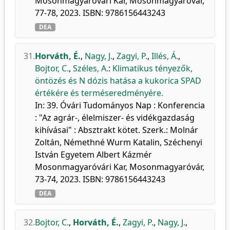
Mosonmagyaróvári Kar, Mosonmagyaróvár,
77-78, 2023. ISBN: 9786156443243
DEA
31.
Horváth, É.
,
Nagy, J.
,
Zagyi, P.
,
Illés, Á.
,
Bojtor, C.
,
Széles, A.
:
Klimatikus tényezők,
öntözés és N dózis hatása a kukorica SPAD
értékére és terméseredményére.
In: 39. Óvári Tudományos Nap : Konferencia
: "Az agrár-, élelmiszer- és vidékgazdaság
kihívásai" : Absztrakt kötet. Szerk.: Molnár
Zoltán, Némethné Wurm Katalin, Széchenyi
István Egyetem Albert Kázmér
Mosonmagyaróvári Kar, Mosonmagyaróvár,
73-74, 2023. ISBN: 9786156443243
DEA
32.
Bojtor, C.
,
Horváth, É.
,
Zagyi, P.
,
Nagy, J.
,