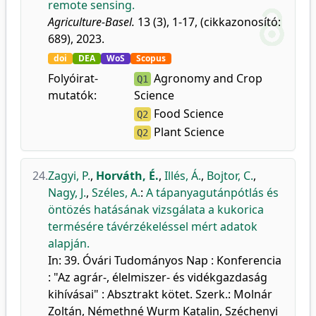
remote sensing.
Agriculture-Basel.
13 (3), 1-17, (cikkazonosító:
689), 2023.
doi
DEA
WoS
Scopus
Folyóirat-
Agronomy and Crop
Q1
mutatók:
Science
Food Science
Q2
Plant Science
Q2
24.
Zagyi, P.
,
Horváth, É.
,
Illés, Á.
,
Bojtor, C.
,
Nagy, J.
,
Széles, A.
:
A tápanyagutánpótlás és
öntözés hatásának vizsgálata a kukorica
termésére távérzékeléssel mért adatok
alapján.
In: 39. Óvári Tudományos Nap : Konferencia
: "Az agrár-, élelmiszer- és vidékgazdaság
kihívásai" : Absztrakt kötet. Szerk.: Molnár
Zoltán, Némethné Wurm Katalin, Széchenyi