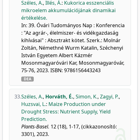
Széles, A.
,
Illés, Á.
:
Kukorica esszenciális
mikroelem akkumulációjának dinamikai
értékelése.
In: 39. Óvári Tudományos Nap : Konferencia
: "Az agrár-, élelmiszer- és vidékgazdaság
kihívásai" : Absztrakt kötet. Szerk.: Molnár
Zoltán, Némethné Wurm Katalin, Széchenyi
István Egyetem Albert Kázmér
Mosonmagyaróvári Kar, Mosonmagyaróvár,
75-76, 2023. ISBN: 9786156443243
DEA
33.
Széles, A.
,
Horváth, É.
,
Simon, K.
,
Zagyi, P.
,
Huzsvai, L.
:
Maize Production under
Drought Stress: Nutrient Supply, Yield
Prediction.
Plants-Basel.
12 (18), 1-17, (cikkazonosító:
3301), 2023.