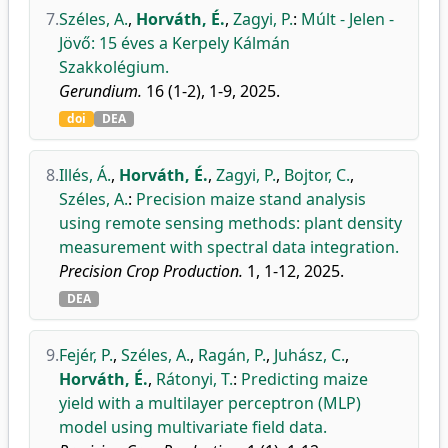
7.
Széles, A.
,
Horváth, É.
,
Zagyi, P.
:
Múlt - Jelen -
Jövő: 15 éves a Kerpely Kálmán
Szakkolégium.
Gerundium.
16 (1-2), 1-9, 2025.
doi
DEA
8.
Illés, Á.
,
Horváth, É.
,
Zagyi, P.
,
Bojtor, C.
,
Széles, A.
:
Precision maize stand analysis
using remote sensing methods: plant density
measurement with spectral data integration.
Precision Crop Production.
1, 1-12, 2025.
DEA
9.
Fejér, P.
,
Széles, A.
,
Ragán, P.
,
Juhász, C.
,
Horváth, É.
,
Rátonyi, T.
:
Predicting maize
yield with a multilayer perceptron (MLP)
model using multivariate field data.