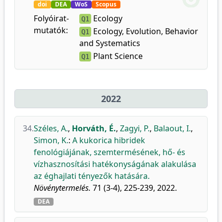
doi
DEA
WoS
Scopus
Folyóirat-
Ecology
Q1
mutatók:
Ecology, Evolution, Behavior
Q1
and Systematics
Plant Science
Q1
2022
34.
Széles, A.
,
Horváth, É.
,
Zagyi, P.
,
Balaout, I.
,
Simon, K.
:
A kukorica hibridek
fenológiájának, szemtermésének, hő- és
vízhasznosítási hatékonyságának alakulása
az éghajlati tényezők hatására.
Növénytermelés.
71 (3-4), 225-239, 2022.
DEA