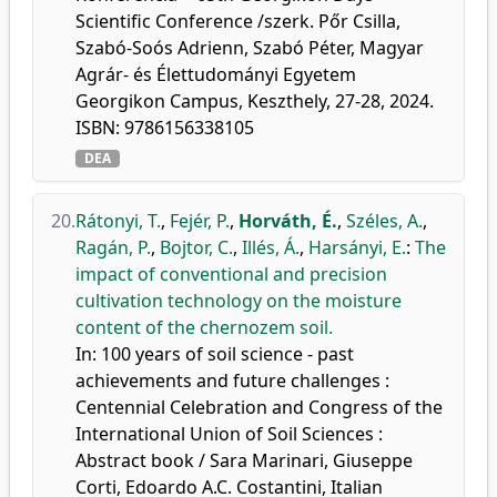
Scientific Conference /szerk. Pőr Csilla,
Szabó-Soós Adrienn, Szabó Péter, Magyar
Agrár- és Élettudományi Egyetem
Georgikon Campus, Keszthely, 27-28, 2024.
ISBN: 9786156338105
DEA
20.
Rátonyi, T.
,
Fejér, P.
,
Horváth, É.
,
Széles, A.
,
Ragán, P.
,
Bojtor, C.
,
Illés, Á.
,
Harsányi, E.
:
The
impact of conventional and precision
cultivation technology on the moisture
content of the chernozem soil.
In: 100 years of soil science - past
achievements and future challenges :
Centennial Celebration and Congress of the
International Union of Soil Sciences :
Abstract book / Sara Marinari, Giuseppe
Corti, Edoardo A.C. Costantini, Italian