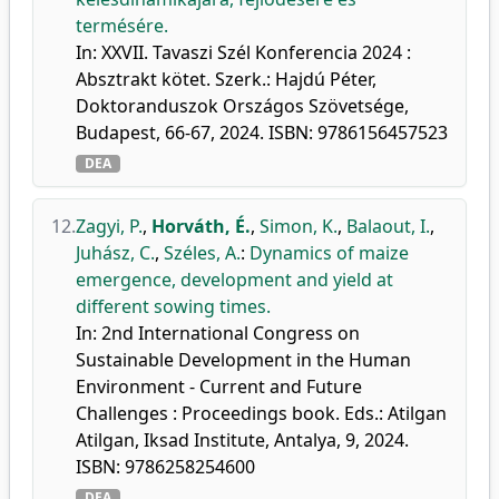
termésére.
In: XXVII. Tavaszi Szél Konferencia 2024 :
Absztrakt kötet. Szerk.: Hajdú Péter,
Doktoranduszok Országos Szövetsége,
Budapest, 66-67, 2024. ISBN: 9786156457523
DEA
12.
Zagyi, P.
,
Horváth, É.
,
Simon, K.
,
Balaout, I.
,
Juhász, C.
,
Széles, A.
:
Dynamics of maize
emergence, development and yield at
different sowing times.
In: 2nd International Congress on
Sustainable Development in the Human
Environment - Current and Future
Challenges : Proceedings book. Eds.: Atilgan
Atilgan, Iksad Institute, Antalya, 9, 2024.
ISBN: 9786258254600
DEA