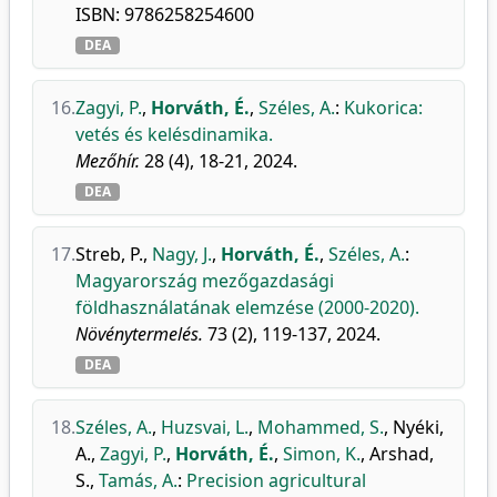
ISBN: 9786258254600
DEA
16.
Zagyi, P.
,
Horváth, É.
,
Széles, A.
:
Kukorica:
vetés és kelésdinamika.
Mezőhír.
28 (4), 18-21, 2024.
DEA
17.
Streb, P.
,
Nagy, J.
,
Horváth, É.
,
Széles, A.
:
Magyarország mezőgazdasági
földhasználatának elemzése (2000-2020).
Növénytermelés.
73 (2), 119-137, 2024.
DEA
18.
Széles, A.
,
Huzsvai, L.
,
Mohammed, S.
,
Nyéki,
A.
,
Zagyi, P.
,
Horváth, É.
,
Simon, K.
,
Arshad,
S.
,
Tamás, A.
:
Precision agricultural