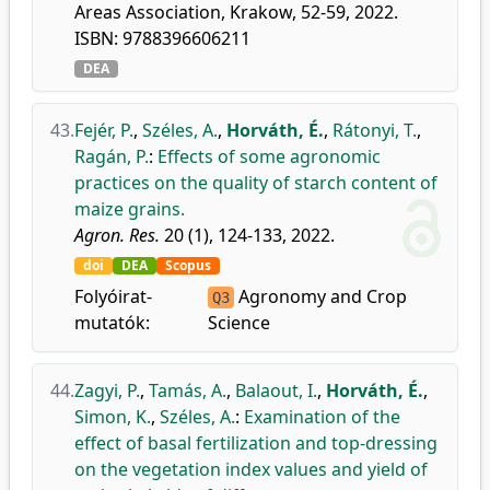
Areas Association, Krakow, 52-59, 2022.
ISBN: 9788396606211
DEA
43.
Fejér, P.
,
Széles, A.
,
Horváth, É.
,
Rátonyi, T.
,
Ragán, P.
:
Effects of some agronomic
practices on the quality of starch content of
maize grains.
Agron. Res.
20 (1), 124-133, 2022.
doi
DEA
Scopus
Folyóirat-
Agronomy and Crop
Q3
mutatók:
Science
44.
Zagyi, P.
,
Tamás, A.
,
Balaout, I.
,
Horváth, É.
,
Simon, K.
,
Széles, A.
:
Examination of the
effect of basal fertilization and top-dressing
on the vegetation index values and yield of