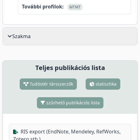
További profilok:
MTMT
Szakma
Teljes publikációs lista
Tudóstér társszerzők
statisztika
szűrhető publikációs lista
RIS export (EndNote, Mendeley, RefWorks,
Zotero stb.)