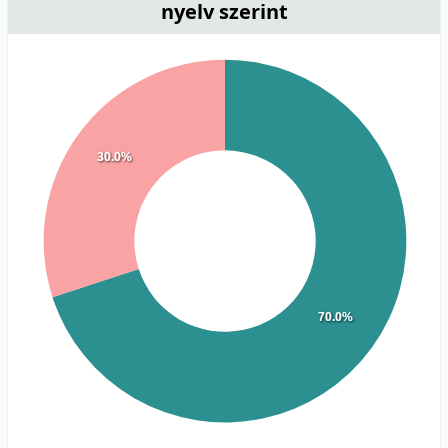
nyelv szerint
30.0%
70.0%