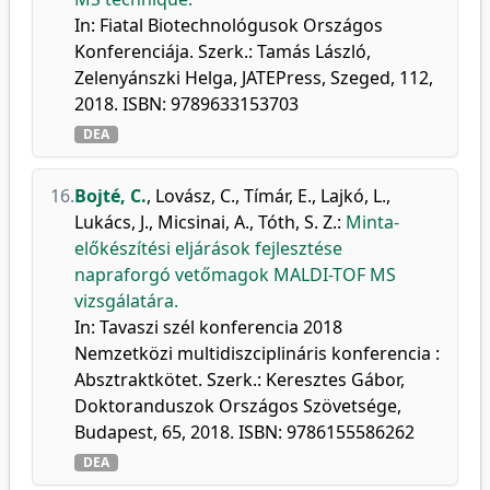
In: Fiatal Biotechnológusok Országos
Konferenciája. Szerk.: Tamás László,
Zelenyánszki Helga, JATEPress, Szeged, 112,
2018. ISBN: 9789633153703
DEA
16.
Bojté, C.
,
Lovász, C.
,
Tímár, E.
,
Lajkó, L.
,
Lukács, J.
,
Micsinai, A.
,
Tóth, S. Z.
:
Minta-
előkészítési eljárások fejlesztése
napraforgó vetőmagok MALDI-TOF MS
vizsgálatára.
In: Tavaszi szél konferencia 2018
Nemzetközi multidiszciplináris konferencia :
Absztraktkötet. Szerk.: Keresztes Gábor,
Doktoranduszok Országos Szövetsége,
Budapest, 65, 2018. ISBN: 9786155586262
DEA