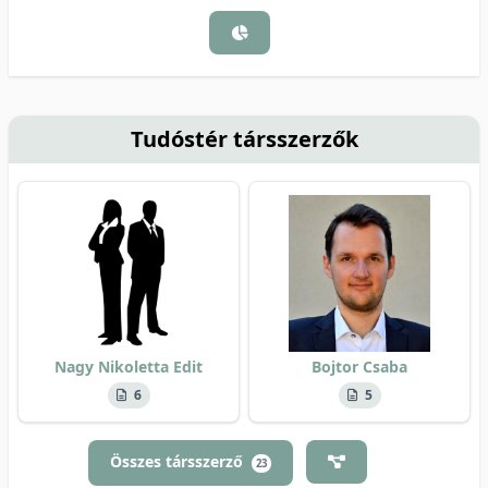
Tudóstér társszerzők
Nagy Nikoletta Edit
Bojtor Csaba
6
5
Összes társszerző
23