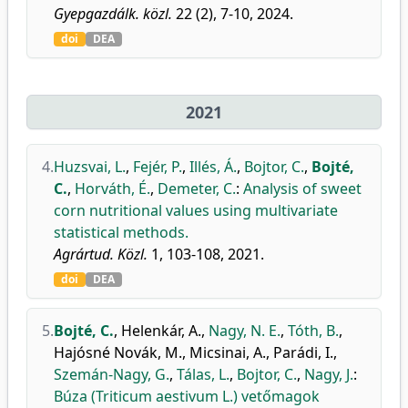
Gyepgazdálk. közl.
22 (2), 7-10, 2024.
doi
DEA
2021
4.
Huzsvai, L.
,
Fejér, P.
,
Illés, Á.
,
Bojtor, C.
,
Bojté,
C.
,
Horváth, É.
,
Demeter, C.
:
Analysis of sweet
corn nutritional values using multivariate
statistical methods.
Agrártud. Közl.
1, 103-108, 2021.
doi
DEA
5.
Bojté, C.
,
Helenkár, A.
,
Nagy, N. E.
,
Tóth, B.
,
Hajósné Novák, M.
,
Micsinai, A.
,
Parádi, I.
,
Szemán-Nagy, G.
,
Tálas, L.
,
Bojtor, C.
,
Nagy, J.
:
Búza (Triticum aestivum L.) vetőmagok