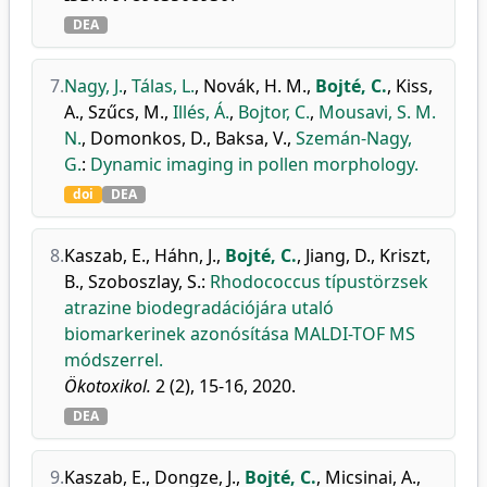
DEA
7.
Nagy, J.
,
Tálas, L.
,
Novák, H. M.
,
Bojté, C.
,
Kiss,
A.
,
Szűcs, M.
,
Illés, Á.
,
Bojtor, C.
,
Mousavi, S. M.
N.
,
Domonkos, D.
,
Baksa, V.
,
Szemán-Nagy,
G.
:
Dynamic imaging in pollen morphology.
doi
DEA
8.
Kaszab, E.
,
Háhn, J.
,
Bojté, C.
,
Jiang, D.
,
Kriszt,
B.
,
Szoboszlay, S.
:
Rhodococcus típustörzsek
atrazine biodegradációjára utaló
biomarkerinek azonósítása MALDI-TOF MS
módszerrel.
Ökotoxikol.
2 (2), 15-16, 2020.
DEA
9.
Kaszab, E.
,
Dongze, J.
,
Bojté, C.
,
Micsinai, A.
,