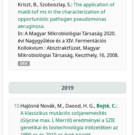
Kriszt, B.
,
Szoboszlay, S.
:
The application of
maldi-tof ms in the characterization of
opportunistic pathogen pseudomonas
aeruginosa.
In: A Magyar Mikrobiológiai Társaság 2020.
évi Nagygyűlése és a XIV. Fermentációs
Kollokvium : Absztraktfüzet, Magyar
Mikrobiológiai Társaság, Keszthely, 16, 2008.
DEA
2019
10.
Hajósné Novák, M.
,
Daood, H. G.
,
Bojté, C.
:
A klasszikus mutációs szójanemesítés
(Glycine max. L Merrill) eredményei a SZIE
genetikai és biotechnológia intézetében az
1990-es és 2010-es évek között.