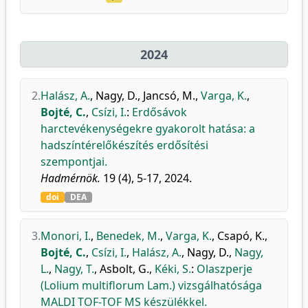
2024
2.
Halász, A.
,
Nagy, D.
,
Jancsó, M.
,
Varga, K.
,
Bojté, C.
,
Csízi, I.
:
Erdősávok
harctevékenységekre gyakorolt hatása: a
hadszíntérelőkészítés erdősítési
szempontjai.
Hadmérnök.
19 (4), 5-17, 2024.
doi
DEA
3.
Monori, I.
,
Benedek, M.
,
Varga, K.
,
Csapó, K.
,
Bojté, C.
,
Csízi, I.
,
Halász, A.
,
Nagy, D.
,
Nagy,
L.
,
Nagy, T.
,
Asbolt, G.
,
Kéki, S.
:
Olaszperje
(Lolium multiflorum Lam.) vizsgálhatósága
MALDI TOF-TOF MS készülékkel.