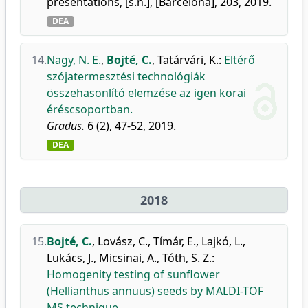
presentations, [s.n.], [Barcelona], 203, 2019.
DEA
14.
Nagy, N. E.
,
Bojté, C.
,
Tatárvári, K.
:
Eltérő
szójatermesztési technológiák
összehasonlító elemzése az igen korai
éréscsoportban.
Gradus.
6 (2), 47-52, 2019.
DEA
2018
15.
Bojté, C.
,
Lovász, C.
,
Tímár, E.
,
Lajkó, L.
,
Lukács, J.
,
Micsinai, A.
,
Tóth, S. Z.
:
Homogenity testing of sunflower
(Hellianthus annuus) seeds by MALDI-TOF
MS technique.