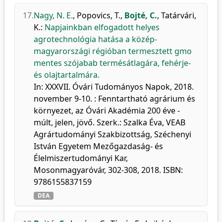
17.
Nagy, N. E.
,
Popovics, T.
,
Bojté, C.
,
Tatárvári,
K.
:
Napjainkban elfogadott helyes
agrotechnológia hatása a közép-
magyarországi régióban termesztett gmo
mentes szójabab termésátlagára, fehérje-
és olajtartalmára.
In: XXXVII. Óvári Tudományos Napok, 2018.
november 9-10. : Fenntartható agrárium és
környezet, az Óvári Akadémia 200 éve -
múlt, jelen, jövő. Szerk.: Szalka Éva, VEAB
Agrártudományi Szakbizottság, Széchenyi
István Egyetem Mezőgazdaság- és
Élelmiszertudományi Kar,
Mosonmagyaróvár, 302-308, 2018. ISBN:
9786155837159
DEA