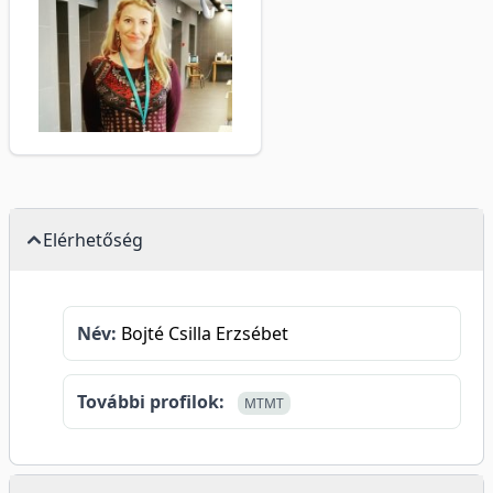
Elérhetőség
Név:
Bojté Csilla Erzsébet
További profilok:
MTMT