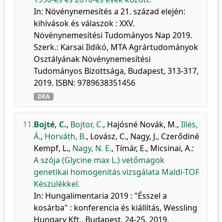
In: Növénynemesítés a 21. század elején:
kihívások és válaszok : XXV.
Növénynemesítési Tudományos Nap 2019.
Szerk.: Karsai Ildikó, MTA Agrártudományok
Osztályának Növénynemesítési
Tudományos Bizottsága, Budapest, 313-317,
2019. ISBN: 9789638351456
DEA
11.
Bojté, C.
,
Bojtor, C.
,
Hajósné Novák, M.
,
Illés,
Á.
,
Horváth, B.
,
Lovász, C.
,
Nagy, J.
,
Czerődiné
Kempf, L.
,
Nagy, N. E.
,
Tímár, E.
,
Micsinai, A.
:
A szója (Glycine max L.) vetőmagok
genetikai homogenitás vizsgálata Maldi-TOF
Készülékkel.
In: Hungalimentaria 2019 : "Ésszel a
kosárba" : konferencia és kiállítás, Wessling
Hungary Kft., Budapest, 24-25, 2019.