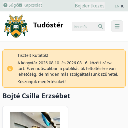
Súgó
Kapcsolat
Bejelentkezés
EN
HU
Tudóstér
Keresés
menu
Tisztelt Kutatók!
A könyvtár 2026.08.10. és 2026.08.16. között zárva
tart. Ezen időszakban a publikációk feltöltésére van
lehetőség, de minden más szolgáltatásunk szünetel.
Köszönjük megértésüket!
Bojté Csilla Erzsébet