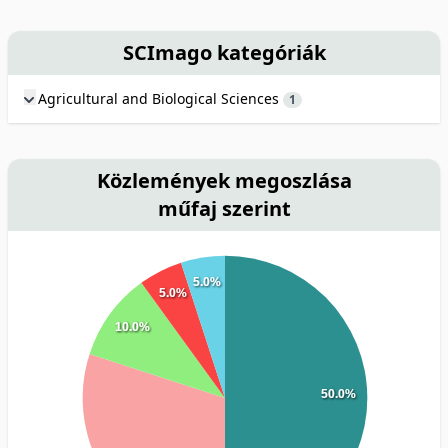
SCImago kategóriák
Agricultural and Biological Sciences
1
Közlemények megoszlása
műfaj szerint
5.0%
5.0%
10.0%
50.0%