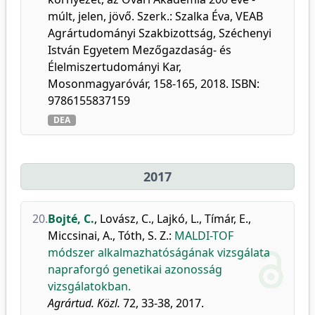
múlt, jelen, jövő. Szerk.: Szalka Éva, VEAB
Agrártudományi Szakbizottság, Széchenyi
István Egyetem Mezőgazdaság- és
Élelmiszertudományi Kar,
Mosonmagyaróvár, 158-165, 2018. ISBN:
9786155837159
DEA
2017
20.
Bojté, C.
,
Lovász, C.
,
Lajkó, L.
,
Tímár, E.
,
Miccsinai, A.
,
Tóth, S. Z.
:
MALDI-TOF
módszer alkalmazhatóságának vizsgálata
napraforgó genetikai azonosság
vizsgálatokban.
Agrártud. Közl.
72, 33-38, 2017.