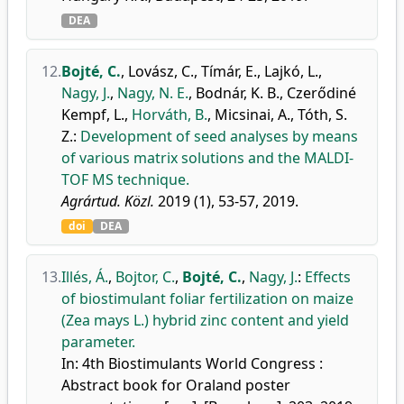
DEA
12.
Bojté, C.
,
Lovász, C.
,
Tímár, E.
,
Lajkó, L.
,
Nagy, J.
,
Nagy, N. E.
,
Bodnár, K. B.
,
Czerődiné
Kempf, L.
,
Horváth, B.
,
Micsinai, A.
,
Tóth, S.
Z.
:
Development of seed analyses by means
of various matrix solutions and the MALDI-
TOF MS technique.
Agrártud. Közl.
2019 (1), 53-57, 2019.
doi
DEA
13.
Illés, Á.
,
Bojtor, C.
,
Bojté, C.
,
Nagy, J.
:
Effects
of biostimulant foliar fertilization on maize
(Zea mays L.) hybrid zinc content and yield
parameter.
In: 4th Biostimulants World Congress :
Abstract book for Oraland poster