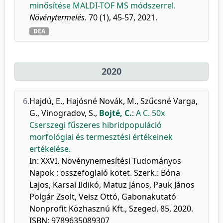
minősítése MALDI-TOF MS módszerrel.
Növénytermelés.
70 (1), 45-57, 2021.
DEA
2020
6.
Hajdú, E.
,
Hajósné Novák, M.
,
Szűcsné Varga,
G.
,
Vinogradov, S.
,
Bojté, C.
:
A C. 50x
Cserszegi fűszeres hibridpopuláció
morfológiai és termesztési értékeinek
ertékelése.
In: XXVI. Növénynemesítési Tudományos
Napok : összefoglaló kötet. Szerk.: Bóna
Lajos, Karsai Ildikó, Matuz János, Pauk János
Polgár Zsolt, Veisz Ottó, Gabonakutató
Nonprofit Közhasznú Kft., Szeged, 85, 2020.
ISBN: 9789635089307