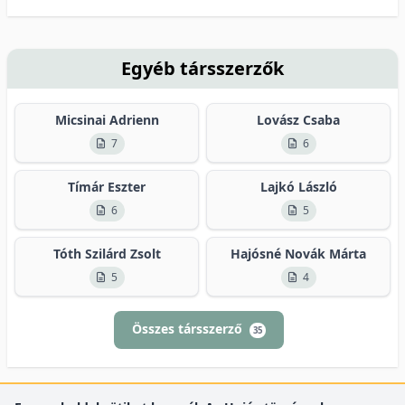
Egyéb társszerzők
Micsinai Adrienn
Lovász Csaba
7
6
Tímár Eszter
Lajkó László
6
5
Tóth Szilárd Zsolt
Hajósné Novák Márta
5
4
Összes társszerző
35