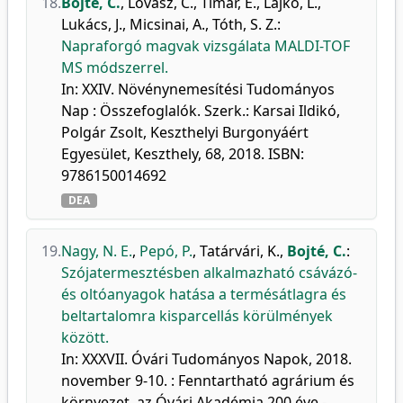
18.
Bojté, C.
,
Lovász, C.
,
Tímár, E.
,
Lajkó, L.
,
Lukács, J.
,
Micsinai, A.
,
Tóth, S. Z.
:
Napraforgó magvak vizsgálata MALDI-TOF
MS módszerrel.
In: XXIV. Növénynemesítési Tudományos
Nap : Összefoglalók. Szerk.: Karsai Ildikó,
Polgár Zsolt, Keszthelyi Burgonyáért
Egyesület, Keszthely, 68, 2018. ISBN:
9786150014692
DEA
19.
Nagy, N. E.
,
Pepó, P.
,
Tatárvári, K.
,
Bojté, C.
:
Szójatermesztésben alkalmazható csávázó-
és oltóanyagok hatása a termésátlagra és
beltartalomra kisparcellás körülmények
között.
In: XXXVII. Óvári Tudományos Napok, 2018.
november 9-10. : Fenntartható agrárium és
környezet, az Óvári Akadémia 200 éve -