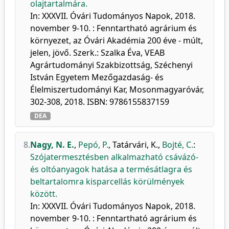
olajtartalmára.
In: XXXVII. Óvári Tudományos Napok, 2018.
november 9-10. : Fenntartható agrárium és
környezet, az Óvári Akadémia 200 éve - múlt,
jelen, jövő. Szerk.: Szalka Éva, VEAB
Agrártudományi Szakbizottság, Széchenyi
István Egyetem Mezőgazdaság- és
Élelmiszertudományi Kar, Mosonmagyaróvár,
302-308, 2018. ISBN: 9786155837159
DEA
8.
Nagy, N. E.
,
Pepó, P.
,
Tatárvári, K.
,
Bojté, C.
:
Szójatermesztésben alkalmazható csávázó-
és oltóanyagok hatása a termésátlagra és
beltartalomra kisparcellás körülmények
között.
In: XXXVII. Óvári Tudományos Napok, 2018.
november 9-10. : Fenntartható agrárium és