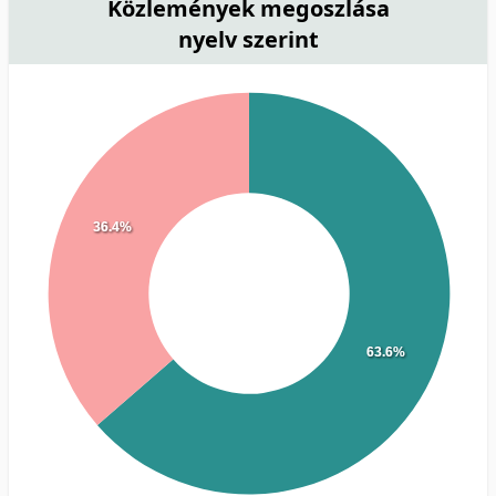
Közlemények megoszlása
nyelv szerint
36.4%
63.6%