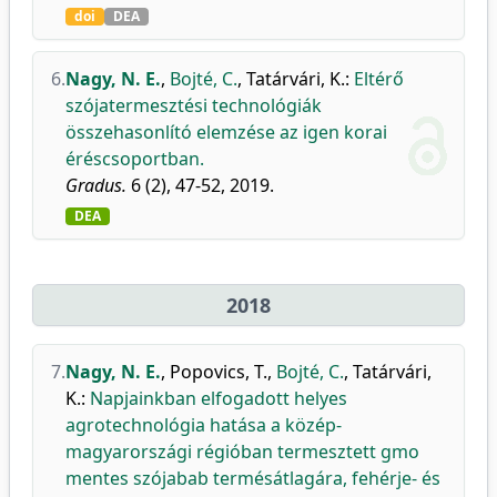
doi
DEA
6.
Nagy, N. E.
,
Bojté, C.
,
Tatárvári, K.
:
Eltérő
szójatermesztési technológiák
összehasonlító elemzése az igen korai
éréscsoportban.
Gradus.
6 (2), 47-52, 2019.
DEA
2018
7.
Nagy, N. E.
,
Popovics, T.
,
Bojté, C.
,
Tatárvári,
K.
:
Napjainkban elfogadott helyes
agrotechnológia hatása a közép-
magyarországi régióban termesztett gmo
mentes szójabab termésátlagára, fehérje- és