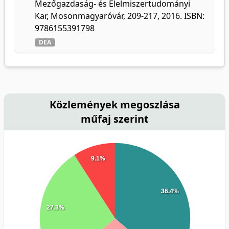
Mezőgazdaság- és Élelmiszertudományi
Kar, Mosonmagyaróvár, 209-217, 2016. ISBN:
9786155391798
DEA
Közlemények megoszlása
műfaj szerint
9.1%
36.4%
27.3%