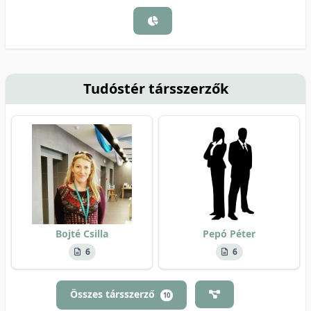
Tudóstér társszerzők
Bojté Csilla
Pepó Péter
6
6
Összes társszerző
10