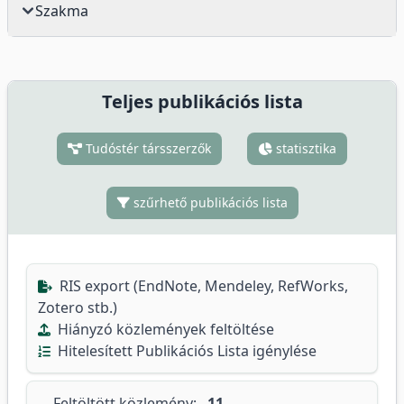
Szakma
Teljes publikációs lista
Tudóstér társszerzők
statisztika
szűrhető publikációs lista
RIS export (EndNote, Mendeley, RefWorks,
Zotero stb.)
Hiányzó közlemények feltöltése
Hitelesített Publikációs Lista igénylése
Feltöltött közlemény:
11