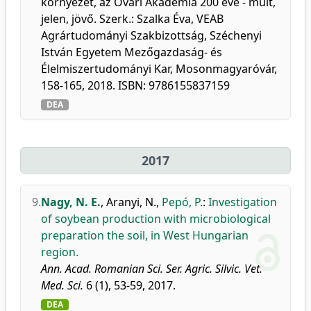
környezet, az Óvári Akadémia 200 éve - múlt,
jelen, jövő. Szerk.: Szalka Éva, VEAB
Agrártudományi Szakbizottság, Széchenyi
István Egyetem Mezőgazdaság- és
Élelmiszertudományi Kar, Mosonmagyaróvár,
158-165, 2018. ISBN: 9786155837159
DEA
2017
9.
Nagy, N. E.
,
Aranyi, N.
,
Pepó, P.
:
Investigation
of soybean production with microbiological
preparation the soil, in West Hungarian
region.
Ann. Acad. Romanian Sci. Ser. Agric. Silvic. Vet.
Med. Sci.
6 (1), 53-59, 2017.
DEA