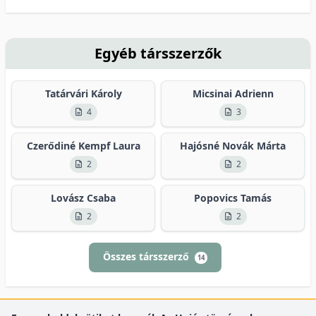
Egyéb társszerzők
Tatárvári Károly
Micsinai Adrienn
4
3
Czerődiné Kempf Laura
Hajósné Novák Márta
2
2
Lovász Csaba
Popovics Tamás
2
2
Összes társszerző
14