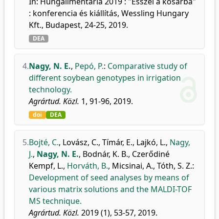
In: Hungalimentaria 2019 : "Ésszel a kosárba"
: konferencia és kiállítás, Wessling Hungary
Kft., Budapest, 24-25, 2019.
DEA
4.
Nagy, N. E.
,
Pepó, P.
:
Comparative study of
different soybean genotypes in irrigation
technology.
Agrártud. Közl.
1, 91-96, 2019.
doi
DEA
5.
Bojté, C.
,
Lovász, C.
,
Tímár, E.
,
Lajkó, L.
,
Nagy,
J.
,
Nagy, N. E.
,
Bodnár, K. B.
,
Czerődiné
Kempf, L.
,
Horváth, B.
,
Micsinai, A.
,
Tóth, S. Z.
:
Development of seed analyses by means of
various matrix solutions and the MALDI-TOF
MS technique.
Agrártud. Közl.
2019 (1), 53-57, 2019.