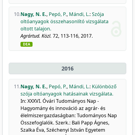
10.
Nagy, N. E.
,
Pepó, P.
,
Mándi, L.
:
Szója
oltóanyagok összehasonlító vizsgálata
oltott talajon.
Agrártud. Közl.
72, 113-116, 2017.
DEA
2016
11.
Nagy, N. E.
,
Pepó, P.
,
Mándi, L.
:
Különböző
szója oltóanyagok hatásainak vizsgálata.
In: XXXVI. Óvári Tudományos Nap -
Hagyomány és innováció az agrár- és
élelmiszergazdaságban: Tudományos Nap
Összefoglalók. Szerk.: Bali Papp Ágnes,
Szalka Éva, Széchenyi István Egyetem