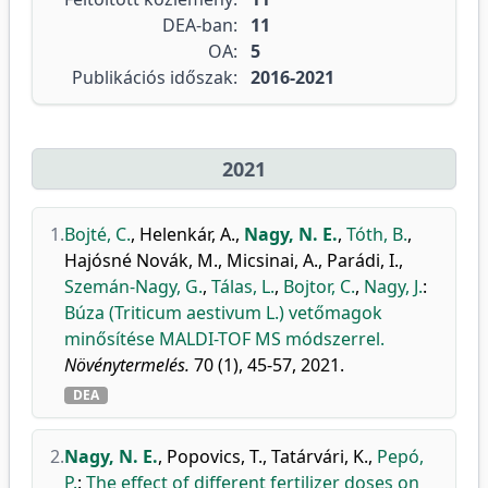
DEA-ban:
11
OA:
5
Publikációs időszak:
2016-2021
2021
1.
Bojté, C.
,
Helenkár, A.
,
Nagy, N. E.
,
Tóth, B.
,
Hajósné Novák, M.
,
Micsinai, A.
,
Parádi, I.
,
Szemán-Nagy, G.
,
Tálas, L.
,
Bojtor, C.
,
Nagy, J.
:
Búza (Triticum aestivum L.) vetőmagok
minősítése MALDI-TOF MS módszerrel.
Növénytermelés.
70 (1), 45-57, 2021.
DEA
2.
Nagy, N. E.
,
Popovics, T.
,
Tatárvári, K.
,
Pepó,
P.
:
The effect of different fertilizer doses on