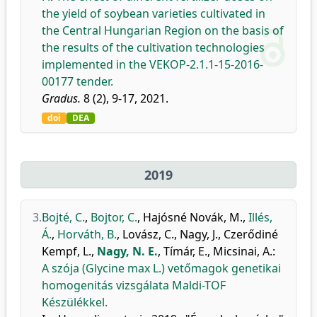
the yield of soybean varieties cultivated in
the Central Hungarian Region on the basis of
the results of the cultivation technologies
implemented in the VEKOP-2.1.1-15-2016-
00177 tender.
Gradus.
8 (2), 9-17, 2021.
doi
DEA
2019
3.
Bojté, C.
,
Bojtor, C.
,
Hajósné Novák, M.
,
Illés,
Á.
,
Horváth, B.
,
Lovász, C.
,
Nagy, J.
,
Czerődiné
Kempf, L.
,
Nagy, N. E.
,
Tímár, E.
,
Micsinai, A.
:
A szója (Glycine max L.) vetőmagok genetikai
homogenitás vizsgálata Maldi-TOF
Készülékkel.