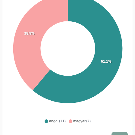
38.9%
61.1%
angol
(11)
magyar
(7)