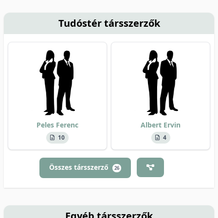
Tudóstér társszerzők
Peles Ferenc
Albert Ervin
10
4
Összes társszerző
26
Egyéb társszerzők