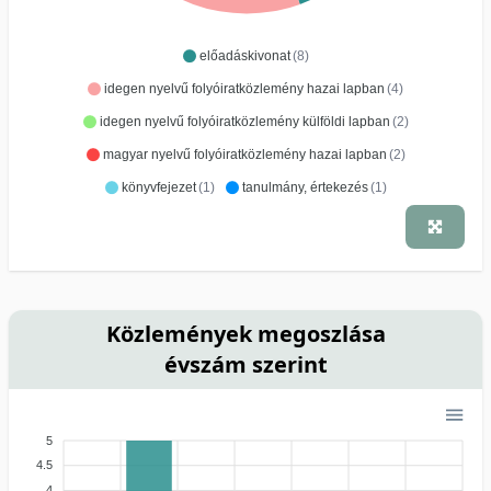
előadáskivonat
(8)
idegen nyelvű folyóiratközlemény hazai lapban
(4)
idegen nyelvű folyóiratközlemény külföldi lapban
(2)
magyar nyelvű folyóiratközlemény hazai lapban
(2)
könyvfejezet
(1)
tanulmány, értekezés
(1)
Közlemények megoszlása
évszám szerint
5
4.5
4