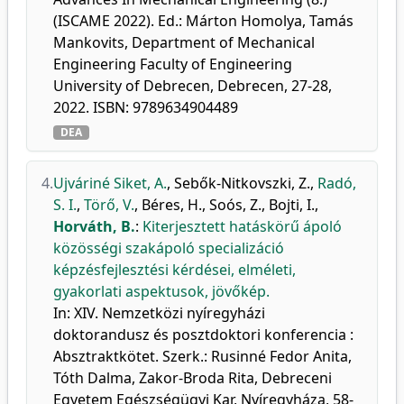
(ISCAME 2022). Ed.: Márton Homolya, Tamás
Mankovits, Department of Mechanical
Engineering Faculty of Engineering
University of Debrecen, Debrecen, 27-28,
2022. ISBN: 9789634904489
DEA
4.
Ujváriné Siket, A.
,
Sebők-Nitkovszki, Z.
,
Radó,
S. I.
,
Törő, V.
,
Béres, H.
,
Soós, Z.
,
Bojti, I.
,
Horváth, B.
:
Kiterjesztett hatáskörű ápoló
közösségi szakápoló specializáció
képzésfejlesztési kérdései, elméleti,
gyakorlati aspektusok, jövőkép.
In: XIV. Nemzetközi nyíregyházi
doktorandusz és posztdoktori konferencia :
Absztraktkötet. Szerk.: Rusinné Fedor Anita,
Tóth Dalma, Zakor-Broda Rita, Debreceni
Egyetem Egészségügyi Kar, Nyíregyháza, 58-