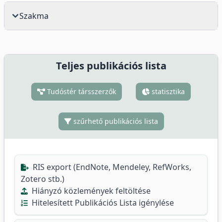
Szakma
Teljes publikációs lista
Tudóstér társszerzők
statisztika
szűrhető publikációs lista
RIS export (EndNote, Mendeley, RefWorks,
Zotero stb.)
Hiányzó közlemények feltöltése
Hitelesített Publikációs Lista igénylése