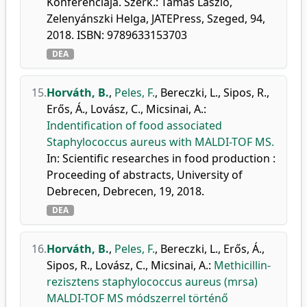
Konferenciája. Szerk.: Tamás László,
Zelenyánszki Helga, JATEPress, Szeged, 94,
2018. ISBN: 9789633153703
DEA
15.
Horváth, B.
,
Peles, F.
,
Bereczki, L.
,
Sipos, R.
,
Erős, Á.
,
Lovász, C.
,
Micsinai, A.
:
Indentification of food associated
Staphylococcus aureus with MALDI-TOF MS.
In: Scientific researches in food production :
Proceeding of abstracts, University of
Debrecen, Debrecen, 19, 2018.
DEA
16.
Horváth, B.
,
Peles, F.
,
Bereczki, L.
,
Erős, Á.
,
Sipos, R.
,
Lovász, C.
,
Micsinai, A.
:
Methicillin-
rezisztens staphylococcus aureus (mrsa)
MALDI-TOF MS módszerrel történő