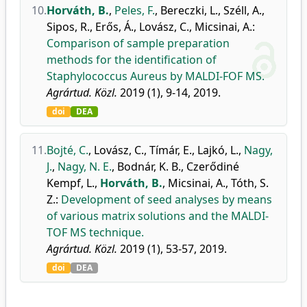
10.
Horváth, B.
,
Peles, F.
,
Bereczki, L.
,
Széll, A.
,
Sipos, R.
,
Erős, Á.
,
Lovász, C.
,
Micsinai, A.
:
Comparison of sample preparation
methods for the identification of
Staphylococcus Aureus by MALDI-FOF MS.
Agrártud. Közl.
2019 (1), 9-14, 2019.
doi
DEA
11.
Bojté, C.
,
Lovász, C.
,
Tímár, E.
,
Lajkó, L.
,
Nagy,
J.
,
Nagy, N. E.
,
Bodnár, K. B.
,
Czerődiné
Kempf, L.
,
Horváth, B.
,
Micsinai, A.
,
Tóth, S.
Z.
:
Development of seed analyses by means
of various matrix solutions and the MALDI-
TOF MS technique.
Agrártud. Közl.
2019 (1), 53-57, 2019.
doi
DEA