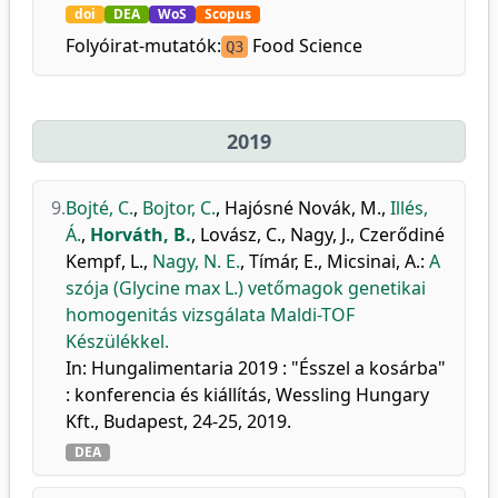
doi
DEA
WoS
Scopus
Folyóirat-mutatók:
Food Science
Q3
2019
9.
Bojté, C.
,
Bojtor, C.
,
Hajósné Novák, M.
,
Illés,
Á.
,
Horváth, B.
,
Lovász, C.
,
Nagy, J.
,
Czerődiné
Kempf, L.
,
Nagy, N. E.
,
Tímár, E.
,
Micsinai, A.
:
A
szója (Glycine max L.) vetőmagok genetikai
homogenitás vizsgálata Maldi-TOF
Készülékkel.
In: Hungalimentaria 2019 : "Ésszel a kosárba"
: konferencia és kiállítás, Wessling Hungary
Kft., Budapest, 24-25, 2019.
DEA