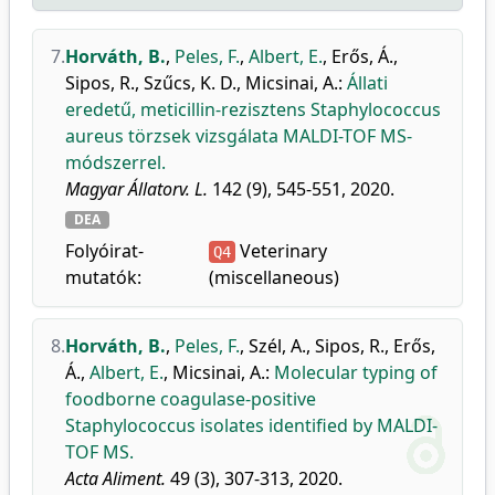
7.
Horváth, B.
,
Peles, F.
,
Albert, E.
,
Erős, Á.
,
Sipos, R.
,
Szűcs, K. D.
,
Micsinai, A.
:
Állati
eredetű, meticillin-rezisztens Staphylococcus
aureus törzsek vizsgálata MALDI-TOF MS-
módszerrel.
Magyar Állatorv. L.
142 (9), 545-551, 2020.
DEA
Folyóirat-
Veterinary
Q4
mutatók:
(miscellaneous)
8.
Horváth, B.
,
Peles, F.
,
Szél, A.
,
Sipos, R.
,
Erős,
Á.
,
Albert, E.
,
Micsinai, A.
:
Molecular typing of
foodborne coagulase-positive
Staphylococcus isolates identified by MALDI-
TOF MS.
Acta Aliment.
49 (3), 307-313, 2020.