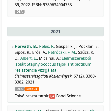
59, 2022. ISBN: 9789634904755
DEA
2021
5.
Horváth, B.
,
Peles, F.
,
Gasparik, J.
,
Pocklán, E.
,
Sipos, R.
,
Erős, Á.
,
Petróczki, F. M.
,
Szűcs, K.
D.
,
Albert, E.
,
Micsinai, A.
:
Élelmiszerekből
izolált Staphylococcus fajok antibiotikum
rezisztencia vizsgálata.
Élelmiszervizsgálati Közlemények.
67 (2), 3360-
3382, 2021.
DEA
Scopus
Folyóirat-mutatók:
Food Science
Q4