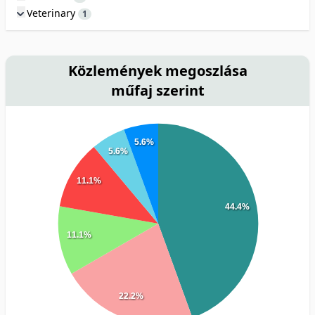
Veterinary
1
Közlemények megoszlása
műfaj szerint
5.6%
5.6%
11.1%
44.4%
11.1%
22.2%