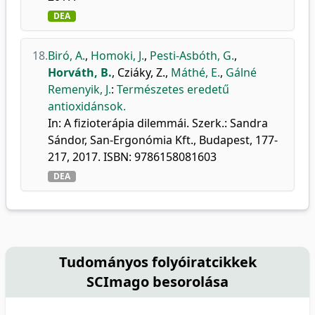
DEA
18.
Biró, A.
,
Homoki, J.
,
Pesti-Asbóth, G.
,
Horváth, B.
,
Cziáky, Z.
,
Máthé, E.
,
Gálné
Remenyik, J.
:
Természetes eredetű
antioxidánsok.
In: A fizioterápia dilemmái. Szerk.: Sandra
Sándor, San-Ergonómia Kft., Budapest, 177-
217, 2017. ISBN: 9786158081603
DEA
Tudományos folyóiratcikkek
SCImago besorolása