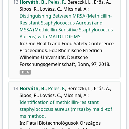
13.
Horváth, B.
,
Peles, F.
,
Bereczki, L.
,
Erős, Á.
,
Sipos, R.
,
Lovász, C.
,
Micsinai, A.
:
Distinguishing Between MRSA (Methicillin-
Resistant Staphylococcus Aureus) and
MSSA (Methicillin-Sensitive Staphylococcus
Aureus) with MALDI-TOF MS.
In: One Health and Food Safety Conference
Proceedings. Ed.: Rheinische Friedrich-
Wilhelms-Universität, Deutsche
Forschungsgemeinschaft, Bonn, 97, 2018.
DEA
14.
Horváth, B.
,
Peles, F.
,
Bereczki, L.
,
Erős, Á.
,
Sipos, R.
,
Lovász, C.
,
Micsinai, A.
:
Identification of methicillin-resistant
staphylococcus aureus (mrsa) by maldi-tof
ms method.
In: Fiatal Biotechnológusok Országos