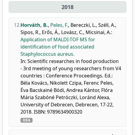
2018
12.
Horváth, B.
,
Peles, F.
,
Bereczki, L.
,
Széll, A.
,
Sipos, R.
,
Erős, Á.
,
Lovász, C.
,
Micsinai, A.
:
Application of MALDI-TOF MS for
identification of food associated
Staphylococcus aureus.
In: Scientific researches in food production
- 3rd meeting of young researchers from V4
countries : Conference Proceedings. Ed.:
Béla Kovács, Nikolett Czipa, Ferenc Peles,
Éva Bacskainé Bódi, Andrea Kántor, Flóra
Mária Szabóné Petróczki, Loránd Alexa,
University of Debrecen, Debrecen, 17-22,
2018. ISBN: 9789634900320
DEA