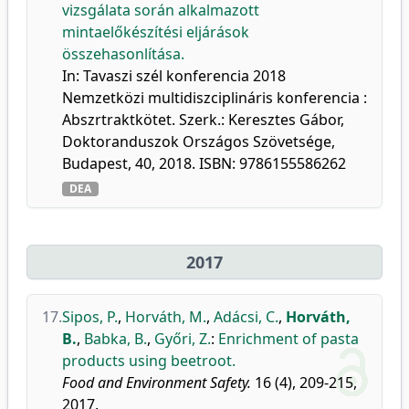
vizsgálata során alkalmazott
mintaelőkészítési eljárások
összehasonlítása.
In: Tavaszi szél konferencia 2018
Nemzetközi multidiszciplináris konferencia :
Abszrtraktkötet. Szerk.: Keresztes Gábor,
Doktoranduszok Országos Szövetsége,
Budapest, 40, 2018. ISBN: 9786155586262
DEA
2017
17.
Sipos, P.
,
Horváth, M.
,
Adácsi, C.
,
Horváth,
B.
,
Babka, B.
,
Győri, Z.
:
Enrichment of pasta
products using beetroot.
Food and Environment Safety.
16 (4), 209-215,
2017.