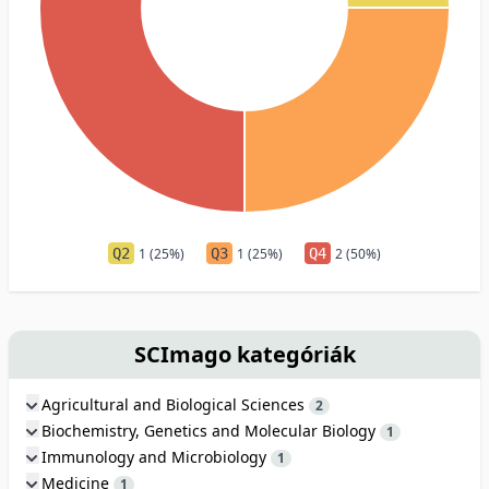
Q2
1 (25%)
Q3
1 (25%)
Q4
2 (50%)
SCImago kategóriák
Agricultural and Biological Sciences
2
Biochemistry, Genetics and Molecular Biology
1
Immunology and Microbiology
1
Medicine
1