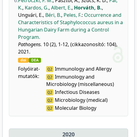
6.
Petróczki, F. M.
,
Pásztor, Á.
,
Szűcs, K. D.
,
Pál,
K.
,
Kardos, G.
,
Albert, E.
,
Horváth, B.
,
Ungvári, E.
,
Béri, B.
,
Peles, F.
:
Occurrence and
Characteristics of Staphylococcus aureus in a
Hungarian Dairy Farm during a Control
Program.
Pathogens.
10 (2), 1-12, (cikkazonosító: 104),
2021.
doi
DEA
Folyóirat-
Immunology and Allergy
Q2
mutatók:
Immunology and
Q2
Microbiology (miscellaneous)
Infectious Diseases
Q2
Microbiology (medical)
Q2
Molecular Biology
Q2
2020