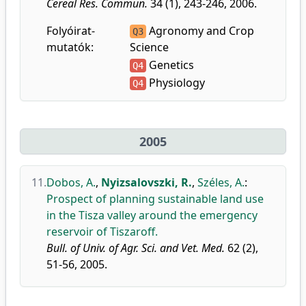
Cereal Res. Commun.
34 (1), 243-246, 2006.
Folyóirat-
Agronomy and Crop
Q3
mutatók:
Science
Genetics
Q4
Physiology
Q4
2005
11.
Dobos, A.
,
Nyizsalovszki, R.
,
Széles, A.
:
Prospect of planning sustainable land use
in the Tisza valley around the emergency
reservoir of Tiszaroff.
Bull. of Univ. of Agr. Sci. and Vet. Med.
62 (2),
51-56, 2005.