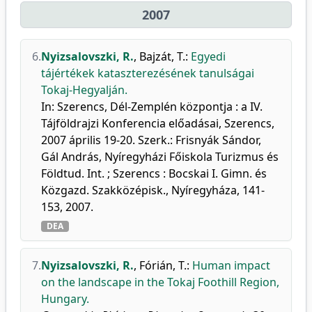
2007
6.
Nyizsalovszki, R.
,
Bajzát, T.
:
Egyedi
tájértékek kataszterezésének tanulságai
Tokaj-Hegyalján.
In: Szerencs, Dél-Zemplén központja : a IV.
Tájföldrajzi Konferencia előadásai, Szerencs,
2007 április 19-20. Szerk.: Frisnyák Sándor,
Gál András, Nyíregyházi Főiskola Turizmus és
Földtud. Int. ; Szerencs : Bocskai I. Gimn. és
Közgazd. Szakközépisk., Nyíregyháza, 141-
153, 2007.
DEA
7.
Nyizsalovszki, R.
,
Fórián, T.
:
Human impact
on the landscape in the Tokaj Foothill Region,
Hungary.