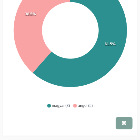
38.5%
61.5%
magyar
(8)
angol
(5)