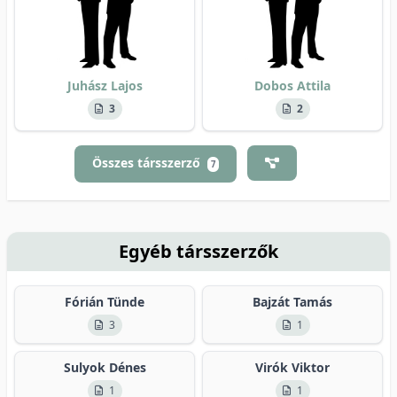
Juhász Lajos
Dobos Attila
3
2
Összes társszerző
7
Egyéb társszerzők
Fórián Tünde
Bajzát Tamás
3
1
Sulyok Dénes
Virók Viktor
1
1