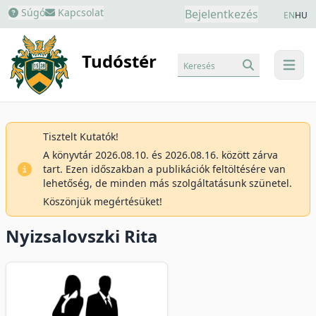
Súgó
Kapcsolat
Bejelentkezés
EN
HU
Tudóstér
Keresés
menu
Tisztelt Kutatók!
A könyvtár 2026.08.10. és 2026.08.16. között zárva
tart. Ezen időszakban a publikációk feltöltésére van
lehetőség, de minden más szolgáltatásunk szünetel.
Köszönjük megértésüket!
Nyizsalovszki Rita