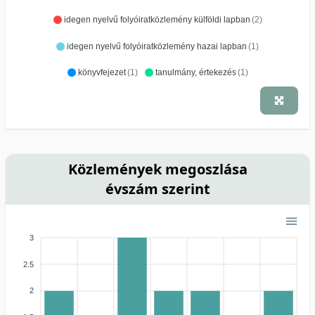
idegen nyelvű folyóiratközlemény külföldi lapban
(2)
idegen nyelvű folyóiratközlemény hazai lapban
(1)
könyvfejezet
(1)
tanulmány, értekezés
(1)
Közlemények megoszlása
évszám szerint
3
2.5
2