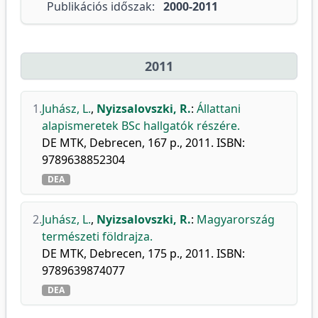
Publikációs időszak:
2000-2011
2011
1.
Juhász, L.
,
Nyizsalovszki, R.
:
Állattani
alapismeretek BSc hallgatók részére.
DE MTK, Debrecen, 167 p., 2011. ISBN:
9789638852304
DEA
2.
Juhász, L.
,
Nyizsalovszki, R.
:
Magyarország
természeti földrajza.
DE MTK, Debrecen, 175 p., 2011. ISBN:
9789639874077
DEA