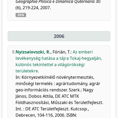
Geographia Phísica e Dinamica Quternaria
30
(6), 219-224, 2007.
DEA
2006
8.
Nyizsalovszki, R.
,
Fórián, T.
:
Az emberi
tevékenység hatása a tájra Tokaj-hegyalján,
különös tekintettel a világörökségi
területekre.
In: Környezetkímélő növénytermesztés,
minőségi termelés : agrártudomány, agrár
geo-információs rendszer. Szerk.: Nagy
János, Dobos Attila, DE ATC MTK
Földhasznosítási, Műszaki és Területfejleszt.
Int. : DE ATC Területfejleszt. Kutcsop.,
Debrecen, 104-116, 2006. ISBN: