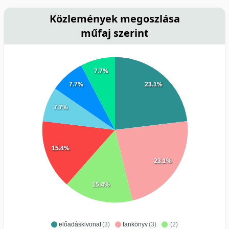
Közlemények megoszlása
műfaj szerint
7.7%
7.7%
23.1%
7.7%
15.4%
23.1%
15.4%
előadáskivonat
(3)
tankönyv
(3)
(2)