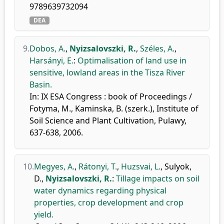
9789639732094
DEA
9.
Dobos, A.
,
Nyizsalovszki, R.
,
Széles, A.
,
Harsányi, E.
:
Optimalisation of land use in
sensitive, lowland areas in the Tisza River
Basin.
In: IX ESA Congress : book of Proceedings /
Fotyma, M., Kaminska, B. (szerk.), Institute of
Soil Science and Plant Cultivation, Pulawy,
637-638, 2006.
10.
Megyes, A.
,
Rátonyi, T.
,
Huzsvai, L.
,
Sulyok,
D.
,
Nyizsalovszki, R.
:
Tillage impacts on soil
water dynamics regarding physical
properties, crop development and crop
yield.