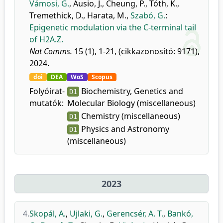
Vámosi, G.
,
Ausio, J.
,
Cheung, P.
,
Tóth, K.
,
Tremethick, D.
,
Harata, M.
,
Szabó, G.
:
Epigenetic modulation via the C-terminal tail
of H2A.Z.
Nat Comms.
15 (1), 1-21, (cikkazonosító: 9171),
2024.
doi
DEA
WoS
Scopus
Folyóirat-
Biochemistry, Genetics and
D1
mutatók:
Molecular Biology (miscellaneous)
Chemistry (miscellaneous)
D1
Physics and Astronomy
D1
(miscellaneous)
2023
4.
Skopál, A.
,
Ujlaki, G.
,
Gerencsér, A. T.
,
Bankó,