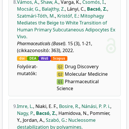
8.
Vámos, A.
,
Shaw, A.
,
Varga, K.
,
Csomós, I.
,
Mocsár, G.
,
Balajthy, Z.
,
Lányi, C.
,
Bacsó, Z.
,
Szatmári-Tóth, M.
,
Kristóf, E.
:
Mitophagy
Mediates the Beige to White Transition of
Human Primary Subcutaneous Adipocytes Ex
Vivo.
Pharmaceuticals (Basel).
15 (3), 1-21,
(cikkazonosító: 363), 2022.
doi
DEA
WoS
Scopus
Folyóirat-
Drug Discovery
Q2
mutatók:
Molecular Medicine
Q2
Pharmaceutical
Q1
Science
9.
Imre, L.
,
Niaki, E. F.
,
Bosire, R.
,
Nánási, P. P. i.
,
Nagy, P.
,
Bacsó, Z.
,
Hamidova, N.
,
Pommier,
Y.
,
Jordan, A.
,
Szabó, G.
:
Nucleosome
destabilization by polyamines.