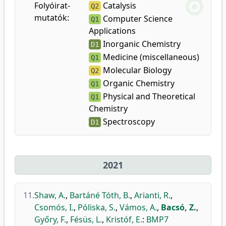
Folyóirat-
Catalysis
Q2
mutatók:
Computer Science
Q1
Applications
Inorganic Chemistry
D1
Medicine (miscellaneous)
Q1
Molecular Biology
Q2
Organic Chemistry
Q1
Physical and Theoretical
Q1
Chemistry
Spectroscopy
D1
2021
11.
Shaw, A.
,
Bartáné Tóth, B.
,
Arianti, R.
,
Csomós, I.
,
Póliska, S.
,
Vámos, A.
,
Bacsó, Z.
,
Győry, F.
,
Fésüs, L.
,
Kristóf, E.
:
BMP7