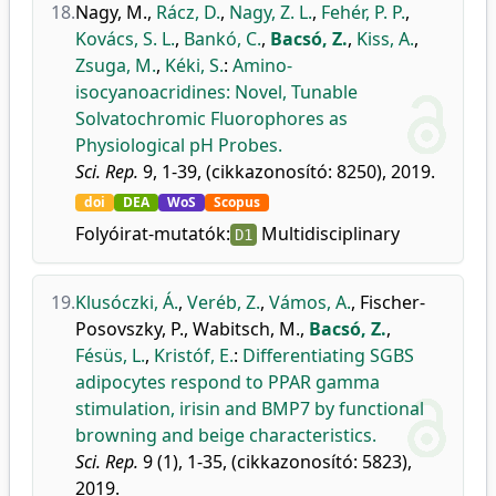
18.
Nagy, M.
,
Rácz, D.
,
Nagy, Z. L.
,
Fehér, P. P.
,
Kovács, S. L.
,
Bankó, C.
,
Bacsó, Z.
,
Kiss, A.
,
Zsuga, M.
,
Kéki, S.
:
Amino-
isocyanoacridines: Novel, Tunable
Solvatochromic Fluorophores as
Physiological pH Probes.
Sci. Rep.
9, 1-39, (cikkazonosító: 8250), 2019.
doi
DEA
WoS
Scopus
Folyóirat-mutatók:
Multidisciplinary
D1
19.
Klusóczki, Á.
,
Veréb, Z.
,
Vámos, A.
,
Fischer-
Posovszky, P.
,
Wabitsch, M.
,
Bacsó, Z.
,
Fésüs, L.
,
Kristóf, E.
:
Differentiating SGBS
adipocytes respond to PPAR gamma
stimulation, irisin and BMP7 by functional
browning and beige characteristics.
Sci. Rep.
9 (1), 1-35, (cikkazonosító: 5823),
2019.