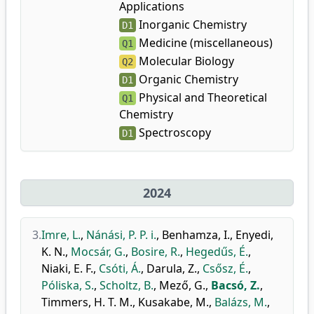
Applications
Inorganic Chemistry
D1
Medicine (miscellaneous)
Q1
Molecular Biology
Q2
Organic Chemistry
D1
Physical and Theoretical
Q1
Chemistry
Spectroscopy
D1
2024
3.
Imre, L.
,
Nánási, P. P. i.
,
Benhamza, I.
,
Enyedi,
K. N.
,
Mocsár, G.
,
Bosire, R.
,
Hegedűs, É.
,
Niaki, E. F.
,
Csóti, Á.
,
Darula, Z.
,
Csősz, É.
,
Póliska, S.
,
Scholtz, B.
,
Mező, G.
,
Bacsó, Z.
,
Timmers, H. T. M.
,
Kusakabe, M.
,
Balázs, M.
,