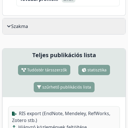
Szakma
Teljes publikációs lista
Tudóstér társszerzők
statisztika
szűrhető publikációs lista
RIS export (EndNote, Mendeley, RefWorks,
Zotero stb.)
Hiányzó közlemények feltöltése