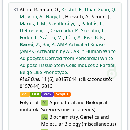
31.
Abdul-Rahman, O.
,
Kristóf, E.
,
Doan-Xuan, Q.
M.
,
Vida, A.
,
Nagy, L.
,
Horváth, A.
,
Simon, J.
,
Maros, T. M.
,
Szentkirályi, I.
,
Palotás, L.
,
Debreceni, T.
,
Csizmadia, P.
,
Szerafin, T.
,
Fodor, T.
,
Szántó, M.
,
Tóth, A.
,
Kiss, B. K.
,
Bacsó, Z.
,
Bai, P.
:
AMP-Activated Kinase
(AMPK) Activation by AICAR in Human White
Adipocytes Derived from Pericardial White
Adipose Tissue Stem Cells Induces a Partial
Beige-Like Phenotype.
PLoS One.
11 (6), e0157644, (cikkazonosító:
0157644), 2016.
doi
DEA
WoS
Scopus
Folyóirat-
Agricultural and Biological
Q1
mutatók:
Sciences (miscellaneous)
Biochemistry, Genetics and
Q1
Molecular Biology (miscellaneous)