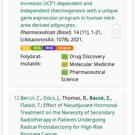
increases UCP1-dependent and
independent thermogenesis with a unique
gene expression program in human neck
area derived adipocytes.
Pharmaceuticals (Basel).
14 (11), 1-21,
(cikkazonosító: 1078), 2021.
doi
DEA
WoS
Scopus
Folyóirat-
Drug Discovery
Q1
mutatók:
Molecular Medicine
Q2
Pharmaceutical
Q1
Science
12.
Berczi, C.
,
Dócs, J.
,
Thomas, B.
,
Bacsó, Z.
,
Flaskó, T.
:
Effect of Neoadjuvant Hormonal
Treatment on the Necessity of Secondary
Radiotherapy in Patients Undergoing
Radical Prostatectomy for High-Risk
Prostate Cancer.