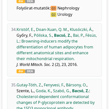
doi
DEA
Folyóirat-mutatók:
Nephrology
Q3
Urology
Q2
34.
Kristóf, E.
,
Doan-Xuan, Q. M.
,
Klusóczki, Á.
,
Győry, F.
,
Póliska, S.
,
Bacsó, Z.
,
Bai, P.
,
Fésüs,
L.
:
Browning-inducers modify the
differentiation of human adipocytes from
different anatomical sites and enhance
their mitochondrial respiration.
J. World Mitoch. Soc.
2 (2), 23, 2016.
doi
DEA
35.
Gutay-Tóth, Z.
,
Fenyvesi, F.
,
Bársony, O.
,
Szente, L.
,
Goda, K.
,
Szabó, G.
,
Bacsó, Z.
:
Cholesterol-dependent conformational
changes of P-glycoprotein are detected by
the 15D3 monoclonal antibody.