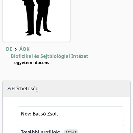
DE
ÁOK
Biofizikai és Sejtbiológiai Intézet
egyetemi docens
Elérhetőség
Név:
Bacsó Zsolt
További profilok:
MTMT