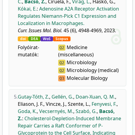
C.
,
Bacsó, Z.
,
Ciruela, F.
,
Virág, L.
,
Haskó, G.
,
Kókai, E.
:
Adenosine A2A Receptor Activation
Regulates Niemann-Pick C1 Expression and
Localization in Macrophages.
Curr. Issues Mol. Biol.
45 (6), 4948-4969, 2023.
doi
DEA
WoS
Scopus
Folyóirat-
Medicine
Q2
mutatók:
(miscellaneous)
Microbiology
Q2
Microbiology (medical)
Q2
Molecular Biology
Q3
5.
Gutay-Tóth, Z.
,
Gellén, G.
,
Doan-Xuan, Q. M.
,
Eliason, J. F.
,
Vincze, J.
,
Szente, L.
,
Fenyvesi, F.
,
Goda, K.
,
Vecsernyés, M.
,
Szabó, G.
,
Bacsó,
Z.
:
Cholesterol-Depletion-Induced Membrane
Repair Carries a Raft Conformer of P-
Glycoprotein to the Cell Surface, Indicating