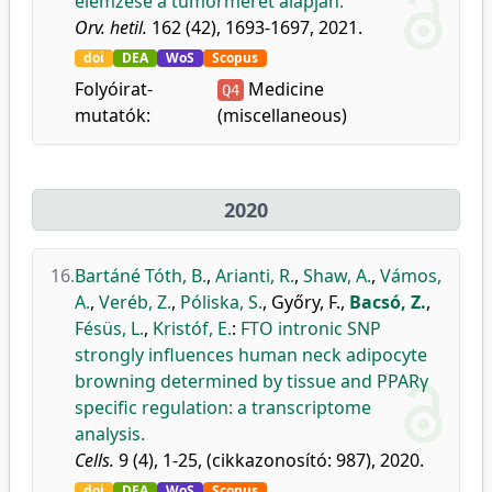
elemzése a tumorméret alapján.
Orv. hetil.
162 (42), 1693-1697, 2021.
doi
DEA
WoS
Scopus
Folyóirat-
Medicine
Q4
mutatók:
(miscellaneous)
2020
16.
Bartáné Tóth, B.
,
Arianti, R.
,
Shaw, A.
,
Vámos,
A.
,
Veréb, Z.
,
Póliska, S.
,
Győry, F.
,
Bacsó, Z.
,
Fésüs, L.
,
Kristóf, E.
:
FTO intronic SNP
strongly influences human neck adipocyte
browning determined by tissue and PPARγ
specific regulation: a transcriptome
analysis.
Cells.
9 (4), 1-25, (cikkazonosító: 987), 2020.
doi
DEA
WoS
Scopus