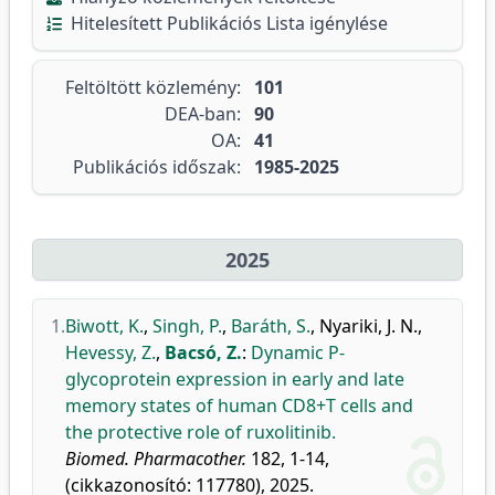
Hitelesített Publikációs Lista igénylése
Feltöltött közlemény:
101
DEA-ban:
90
OA:
41
Publikációs időszak:
1985-2025
2025
1.
Biwott, K.
,
Singh, P.
,
Baráth, S.
,
Nyariki, J. N.
,
Hevessy, Z.
,
Bacsó, Z.
:
Dynamic P-
glycoprotein expression in early and late
memory states of human CD8+T cells and
the protective role of ruxolitinib.
Biomed. Pharmacother.
182, 1-14,
(cikkazonosító: 117780), 2025.