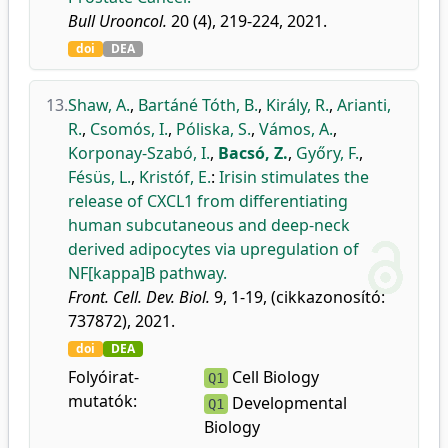
Bull Urooncol.
20 (4), 219-224, 2021.
doi
DEA
13.
Shaw, A.
,
Bartáné Tóth, B.
,
Király, R.
,
Arianti,
R.
,
Csomós, I.
,
Póliska, S.
,
Vámos, A.
,
Korponay-Szabó, I.
,
Bacsó, Z.
,
Győry, F.
,
Fésüs, L.
,
Kristóf, E.
:
Irisin stimulates the
release of CXCL1 from differentiating
human subcutaneous and deep-neck
derived adipocytes via upregulation of
NF[kappa]B pathway.
Front. Cell. Dev. Biol.
9, 1-19, (cikkazonosító:
737872), 2021.
doi
DEA
Folyóirat-
Cell Biology
Q1
mutatók:
Developmental
Q1
Biology