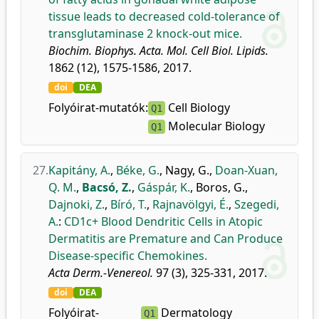
tissue leads to decreased cold-tolerance of
transglutaminase 2 knock-out mice.
Biochim. Biophys. Acta. Mol. Cell Biol. Lipids.
1862 (12), 1575-1586, 2017.
doi
DEA
Folyóirat-mutatók:
Cell Biology
Q1
Molecular Biology
Q1
27.
Kapitány, A.
,
Béke, G.
,
Nagy, G.
,
Doan-Xuan,
Q. M.
,
Bacsó, Z.
,
Gáspár, K.
,
Boros, G.
,
Dajnoki, Z.
,
Bíró, T.
,
Rajnavölgyi, É.
,
Szegedi,
A.
:
CD1c+ Blood Dendritic Cells in Atopic
Dermatitis are Premature and Can Produce
Disease-specific Chemokines.
Acta Derm.-Venereol.
97 (3), 325-331, 2017.
doi
DEA
Folyóirat-
Dermatology
Q1