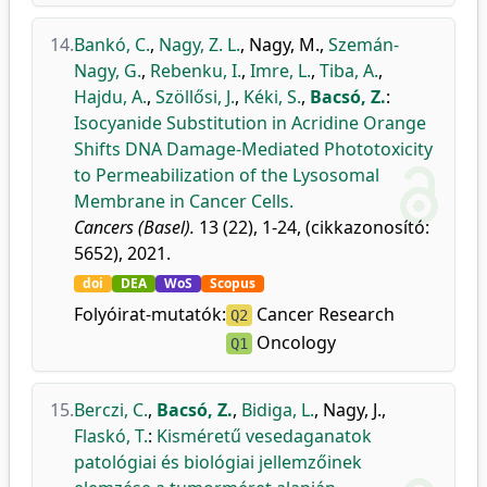
14.
Bankó, C.
,
Nagy, Z. L.
,
Nagy, M.
,
Szemán-
Nagy, G.
,
Rebenku, I.
,
Imre, L.
,
Tiba, A.
,
Hajdu, A.
,
Szöllősi, J.
,
Kéki, S.
,
Bacsó, Z.
:
Isocyanide Substitution in Acridine Orange
Shifts DNA Damage-Mediated Phototoxicity
to Permeabilization of the Lysosomal
Membrane in Cancer Cells.
Cancers (Basel).
13 (22), 1-24, (cikkazonosító:
5652), 2021.
doi
DEA
WoS
Scopus
Folyóirat-mutatók:
Cancer Research
Q2
Oncology
Q1
15.
Berczi, C.
,
Bacsó, Z.
,
Bidiga, L.
,
Nagy, J.
,
Flaskó, T.
:
Kisméretű vesedaganatok
patológiai és biológiai jellemzőinek