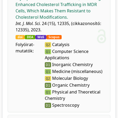
Enhanced Cholesterol Trafficking in MDR
Cells, Which Makes Them Resistant to
Cholesterol Modifications.
Int. J. Mol. Sci.
24 (15), 12335, (cikkazonosító:
12335), 2023.
doi
DEA
WoS
Scopus
Folyóirat-
Catalysis
Q2
mutatók:
Computer Science
Q1
Applications
Inorganic Chemistry
D1
Medicine (miscellaneous)
Q1
Molecular Biology
Q2
Organic Chemistry
D1
Physical and Theoretical
Q1
Chemistry
Spectroscopy
D1