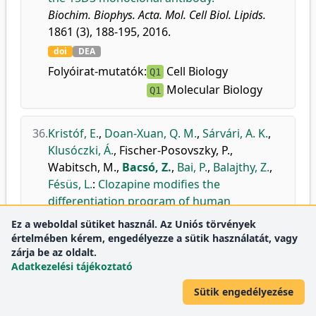
Biochim. Biophys. Acta. Mol. Cell Biol. Lipids.
1861 (3), 188-195, 2016.
doi
DEA
Folyóirat-mutatók:
Cell Biology
Q1
Molecular Biology
Q1
36.
Kristóf, E.
,
Doan-Xuan, Q. M.
,
Sárvári, A. K.
,
Klusóczki, Á.
,
Fischer-Posovszky, P.
,
Wabitsch, M.
,
Bacsó, Z.
,
Bai, P.
,
Balajthy, Z.
,
Fésüs, L.
:
Clozapine modifies the
differentiation program of human
adipocytes inducing browning.
Ez a weboldal sütiket használ. Az Uniós törvények
Transl. Psychiatry.
6 (11), 1-12, 2016.
értelmében kérem, engedélyezze a sütik használatát, vagy
zárja be az oldalt.
doi
DEA
WoS
Scopus
Adatkezelési tájékoztató
Folyóirat-
Biological Psychiatry
Q1
mutatók:
Cellular and Molecular
Sütik engedélyezése
Q1
Neuroscience