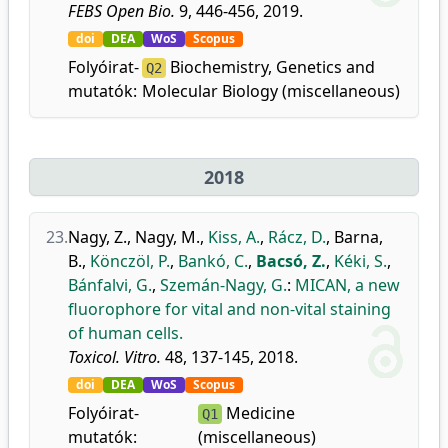
FEBS Open Bio.
9, 446-456, 2019.
doi
DEA
WoS
Scopus
Folyóirat-
Biochemistry, Genetics and
Q2
mutatók:
Molecular Biology (miscellaneous)
2018
23.
Nagy, Z.
,
Nagy, M.
,
Kiss, A.
,
Rácz, D.
,
Barna,
B.
,
Könczöl, P.
,
Bankó, C.
,
Bacsó, Z.
,
Kéki, S.
,
Bánfalvi, G.
,
Szemán-Nagy, G.
:
MICAN, a new
fluorophore for vital and non-vital staining
of human cells.
Toxicol. Vitro.
48, 137-145, 2018.
doi
DEA
WoS
Scopus
Folyóirat-
Medicine
Q1
mutatók:
(miscellaneous)