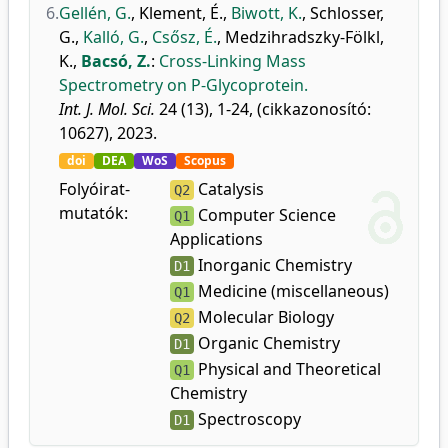
6.
Gellén, G.
,
Klement, É.
,
Biwott, K.
,
Schlosser,
G.
,
Kalló, G.
,
Csősz, É.
,
Medzihradszky-Fölkl,
K.
,
Bacsó, Z.
:
Cross-Linking Mass
Spectrometry on P-Glycoprotein.
Int. J. Mol. Sci.
24 (13), 1-24, (cikkazonosító:
10627), 2023.
doi
DEA
WoS
Scopus
Folyóirat-
Catalysis
Q2
mutatók:
Computer Science
Q1
Applications
Inorganic Chemistry
D1
Medicine (miscellaneous)
Q1
Molecular Biology
Q2
Organic Chemistry
D1
Physical and Theoretical
Q1
Chemistry
Spectroscopy
D1