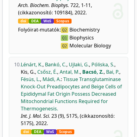
Arch. Biochem. Biophys.
722, 1-11,
(cikkazonosító: 109184), 2022.
doi
DEA
WoS
Scopus
Folyóirat-mutatók:
Biochemistry
Q2
Biophysics
Q1
Molecular Biology
Q2
10.
Lénárt, K.
,
Bankó, C.
,
Ujlaki, G.
,
Póliska, S.
,
Kis, G.
,
Csősz, É.
,
Antal, M.
,
Bacsó, Z.
,
Bai, P.
,
Fésüs, L.
,
Mádi, A.
:
Tissue Transglutaminase
Knock-Out Preadipocytes and Beige Cells of
Epididymal Fat Origin Possess Decreased
Mitochondrial Functions Required for
Thermogenesis.
Int. J. Mol. Sci.
23 (9), 5175, (cikkazonosító:
5175), 2022.
doi
DEA
WoS
Scopus