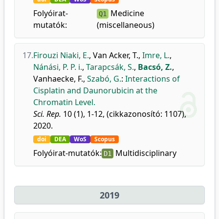
Folyóirat-
Medicine
Q1
mutatók:
(miscellaneous)
17.
Firouzi Niaki, E.
,
Van Acker, T.
,
Imre, L.
,
Nánási, P. P. i.
,
Tarapcsák, S.
,
Bacsó, Z.
,
Vanhaecke, F.
,
Szabó, G.
:
Interactions of
Cisplatin and Daunorubicin at the
Chromatin Level.
Sci. Rep.
10 (1), 1-12, (cikkazonosító: 1107),
2020.
doi
DEA
WoS
Scopus
Folyóirat-mutatók:
Multidisciplinary
D1
2019