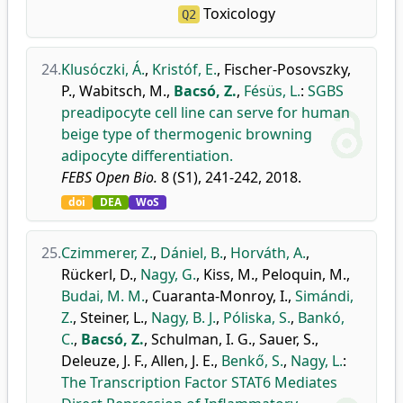
Toxicology
Q2
24.
Klusóczki, Á.
,
Kristóf, E.
,
Fischer-Posovszky,
P.
,
Wabitsch, M.
,
Bacsó, Z.
,
Fésüs, L.
:
SGBS
preadipocyte cell line can serve for human
beige type of thermogenic browning
adipocyte differentiation.
FEBS Open Bio.
8 (S1), 241-242, 2018.
doi
DEA
WoS
25.
Czimmerer, Z.
,
Dániel, B.
,
Horváth, A.
,
Rückerl, D.
,
Nagy, G.
,
Kiss, M.
,
Peloquin, M.
,
Budai, M. M.
,
Cuaranta-Monroy, I.
,
Simándi,
Z.
,
Steiner, L.
,
Nagy, B. J.
,
Póliska, S.
,
Bankó,
C.
,
Bacsó, Z.
,
Schulman, I. G.
,
Sauer, S.
,
Deleuze, J. F.
,
Allen, J. E.
,
Benkő, S.
,
Nagy, L.
:
The Transcription Factor STAT6 Mediates