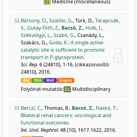
Medicine (miscellaneous)
Q1
32.
Bársony, O.
,
Szalóki, G.
,
Türk, D.
,
Tarapcsák,
S.
,
Gutay-Tóth, Z.
,
Bacsó, Z.
,
Holb, I.
,
Székvölgyi, L.
,
Szabó, G.
,
Csanády, L.
,
Szakács, G.
,
Goda, K.
:
A single active
catalytic site is sufficient to promote
transport in P-glycoprotein.
Sci. Rep.
6 (24810), 1-16, (cikkazonosító:
24810), 2016.
doi
DEA
WoS
Scopus
Folyóirat-mutatók:
Multidisciplinary
D1
33.
Berczi, C.
,
Thomas, B.
,
Bacsó, Z.
,
Flaskó, T.
:
Bilateral renal cancers: oncological and
functional outcomes.
Int. Urol. Nephrol.
48 (10), 1617-1622, 2016.