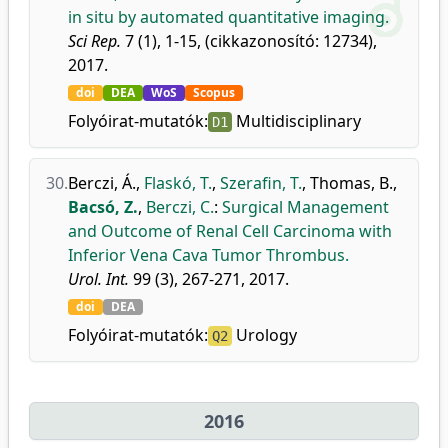
in situ by automated quantitative imaging.
Sci Rep.
7 (1), 1-15, (cikkazonosító: 12734),
2017.
doi
DEA
WoS
Scopus
Folyóirat-mutatók:
Multidisciplinary
D1
30.
Berczi, Á.
,
Flaskó, T.
,
Szerafin, T.
,
Thomas, B.
,
Bacsó, Z.
,
Berczi, C.
:
Surgical Management
and Outcome of Renal Cell Carcinoma with
Inferior Vena Cava Tumor Thrombus.
Urol. Int.
99 (3), 267-271, 2017.
doi
DEA
Folyóirat-mutatók:
Urology
Q2
2016