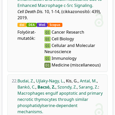
Enhanced Macrophage c-Src Signaling.
Cell Death Dis.
10, 1-14, (cikkazonosító: 439),
2019.
doi
DEA
WoS
Scopus
Folyóirat-
Cancer Research
Q1
mutatók:
Cell Biology
Q1
Cellular and Molecular
Q1
Neuroscience
Immunology
Q1
Medicine (miscellaneous)
D1
22.
Budai, Z.
,
Ujlaky-Nagy, L.
,
Kis, G.
,
Antal, M.
,
Bankó, C.
,
Bacsó, Z.
,
Szondy, Z.
,
Sarang, Z.
:
Macrophages engulf apoptotic and primary
necrotic thymocytes through similar
phosphatidylserine-dependent
mechanisms.