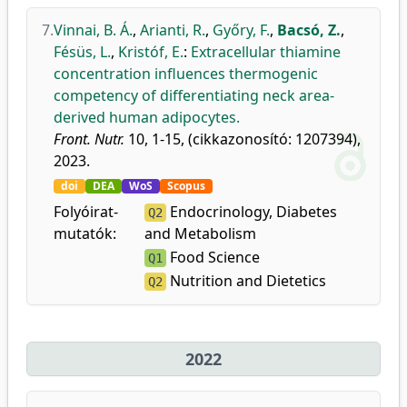
7.
Vinnai, B. Á.
,
Arianti, R.
,
Győry, F.
,
Bacsó, Z.
,
Fésüs, L.
,
Kristóf, E.
:
Extracellular thiamine
concentration influences thermogenic
competency of differentiating neck area-
derived human adipocytes.
Front. Nutr.
10, 1-15, (cikkazonosító: 1207394),
2023.
doi
DEA
WoS
Scopus
Folyóirat-
Endocrinology, Diabetes
Q2
mutatók:
and Metabolism
Food Science
Q1
Nutrition and Dietetics
Q2
2022