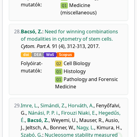
mutatók:
Medicine
Q1
(miscellaneous)
28.
Bacsó, Z.
:
Need for winning combinations
of modalities in cytometry of stem cells.
Cytom. Part A.
91 (4), 312-313, 2017.
doi
DEA
WoS
Scopus
Folyóirat-
Cell Biology
Q2
mutatók:
Histology
Q1
Pathology and Forensic
Q1
Medicine
29.
Imre, L.
,
Simándi, Z.
,
Horváth, A.
,
Fenyőfalvi,
G.
,
Nánási, P. P. i.
,
Firouzi Niaki, E.
,
Hegedűs,
É.
,
Bacsó, Z.
,
Weyemi, U.
,
Mauser, R.
,
Ausio,
J.
,
Jeltsch, A.
,
Bonner, W.
,
Nagy, L.
,
Kimura, H.
,
Szabó, G.
:
Nucleosome stability measured