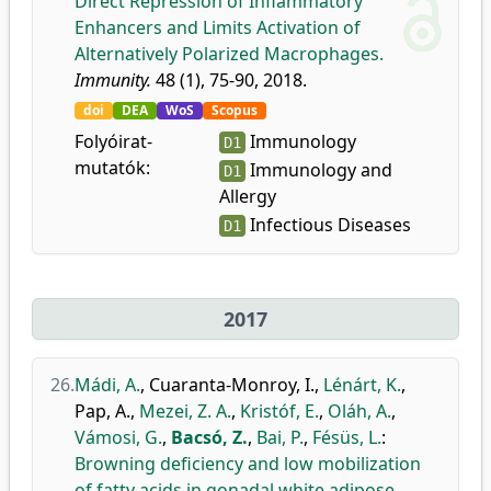
Direct Repression of Inflammatory
Enhancers and Limits Activation of
Alternatively Polarized Macrophages.
Immunity.
48 (1), 75-90, 2018.
doi
DEA
WoS
Scopus
Folyóirat-
Immunology
D1
mutatók:
Immunology and
D1
Allergy
Infectious Diseases
D1
2017
26.
Mádi, A.
,
Cuaranta-Monroy, I.
,
Lénárt, K.
,
Pap, A.
,
Mezei, Z. A.
,
Kristóf, E.
,
Oláh, A.
,
Vámosi, G.
,
Bacsó, Z.
,
Bai, P.
,
Fésüs, L.
:
Browning deficiency and low mobilization
of fatty acids in gonadal white adipose