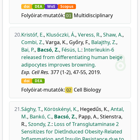
doi
DEA
WoS
Scopus
Folyóirat-mutatók:
Multidisciplinary
D1
20.
Kristóf, E.
,
Klusóczki, Á.
,
Veress, R.
,
Shaw, A.
,
Combi, Z.
,
Varga, K.
,
Győry, F.
,
Balajthy, Z.
,
Bai, P.
,
Bacsó, Z.
,
Fésüs, L.
:
Interleukin-6
released from differentiating human beige
adipocytes improves browning.
Exp. Cell Res.
377 (1-2), 47-55, 2019.
doi
DEA
Folyóirat-mutatók:
Cell Biology
Q2
21.
Sághy, T.
,
Köröskényi, K.
,
Hegedűs, K.
,
Antal,
M.
,
Bankó, C.
,
Bacsó, Z.
,
Papp, A.
,
Stienstra,
R.
,
Szondy, Z.
:
Loss of Transglutaminase 2
Sensitizes for DietInduced Obesity-Related
Inflammation and Insulin Resistance due to