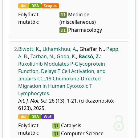
doi
DEA
Scopus
Folyóirat-
Medicine
D1
mutatók:
(miscellaneous)
Pharmacology
D1
2.
Biwott, K.
,
Lkhamkhuu, A.
,
Ghaffar, N.
,
Papp,
A. B.
,
Tarban, N.
,
Goda, K.
,
Bacsó, Z.
:
Ruxolitinib Modulates P-Glycoprotein
Function, Delays T Cell Activation, and
Impairs CCL19 Chemokine-Directed
Migration in Human Cytotoxic T
Lymphocytes.
Int. J. Mol. Sci.
26 (13), 1-21, (cikkazonosító:
6123), 2025.
doi
DEA
WoS
Folyóirat-
Catalysis
Q1
mutatók:
Computer Science
Q1