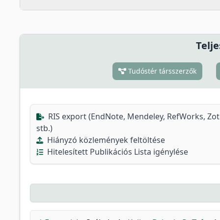
Telje
Tudóstér társszerzők
RIS export (EndNote, Mendeley, RefWorks, Zo
stb.)
Hiányzó közlemények feltöltése
Hitelesített Publikációs Lista igénylése