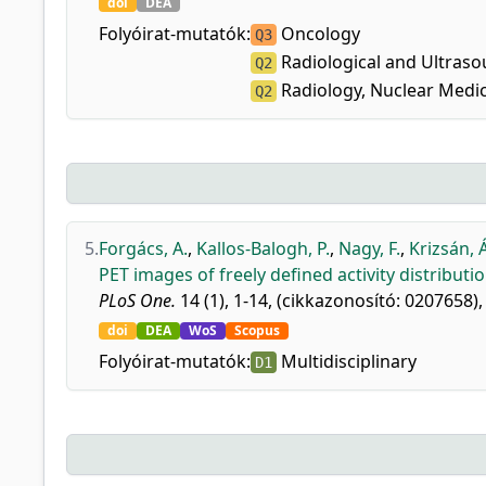
doi
DEA
Folyóirat-mutatók:
Oncology
Q3
Radiological and Ultras
Q2
Radiology, Nuclear Medi
Q2
5.
Forgács, A.
,
Kallos-Balogh, P.
,
Nagy, F.
,
Krizsán, Á
PET images of freely defined activity distribut
PLoS One.
14 (1), 1-14, (cikkazonosító: 0207658),
doi
DEA
WoS
Scopus
Folyóirat-mutatók:
Multidisciplinary
D1