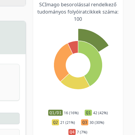
SCImago besorolással rendelkező
tudományos folyóiratcikkek száma:
100
Q1/D1
16 (16%)
Q1
42 (42%)
Q2
21 (21%)
Q3
30 (30%)
Q4
7 (7%)