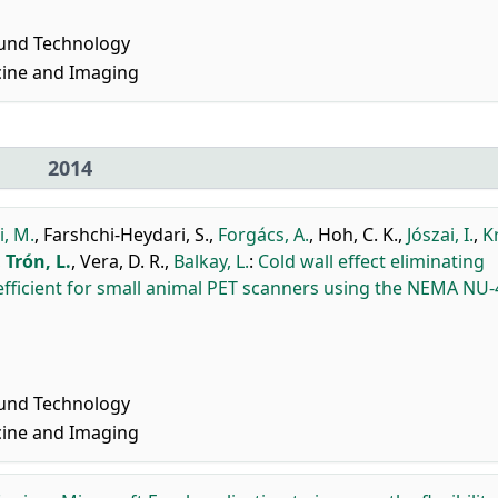
ound Technology
cine and Imaging
2014
, M.
,
Farshchi-Heydari, S.
,
Forgács, A.
,
Hoh, C. K.
,
Jószai, I.
,
K
,
Trón, L.
,
Vera, D. R.
,
Balkay, L.
:
Cold wall effect eliminating
fficient for small animal PET scanners using the NEMA NU-
ound Technology
cine and Imaging