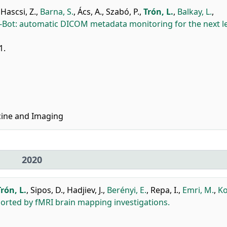
,
Hascsi, Z.
,
Barna, S.
,
Ács, A.
,
Szabó, P.
,
Trón, L.
,
Balkay, L.
,
-Bot: automatic DICOM metadata monitoring for the next le
1.
cine and Imaging
2020
Trón, L.
,
Sipos, D.
,
Hadjiev, J.
,
Berényi, E.
,
Repa, I.
,
Emri, M.
,
Ko
rted by fMRI brain mapping investigations.