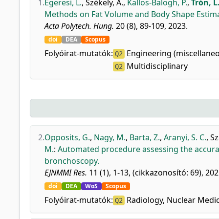
1.
Egeresi, L.
,
Székely, A.
,
Kallos-Balogh, P.
,
Trón, L
Methods on Fat Volume and Body Shape Estima
Acta Polytech. Hung.
20 (8), 89-109, 2023.
doi
DEA
Scopus
Folyóirat-mutatók:
Engineering (miscellane
Q2
Multidisciplinary
Q2
2.
Opposits, G.
,
Nagy, M.
,
Barta, Z.
,
Aranyi, S. C.
,
Sz
M.
:
Automated procedure assessing the accuracy
bronchoscopy.
EJNMMI Res.
11 (1), 1-13, (cikkazonosító: 69), 202
doi
DEA
WoS
Scopus
Folyóirat-mutatók:
Radiology, Nuclear Medi
Q2