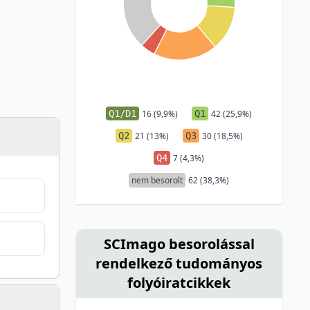
Q1/D1
16 (9,9%)
Q1
42 (25,9%)
Q2
21 (13%)
Q3
30 (18,5%)
Q4
7 (4,3%)
nem besorolt
62 (38,3%)
SCImago besorolással
rendelkező tudományos
folyóiratcikkek