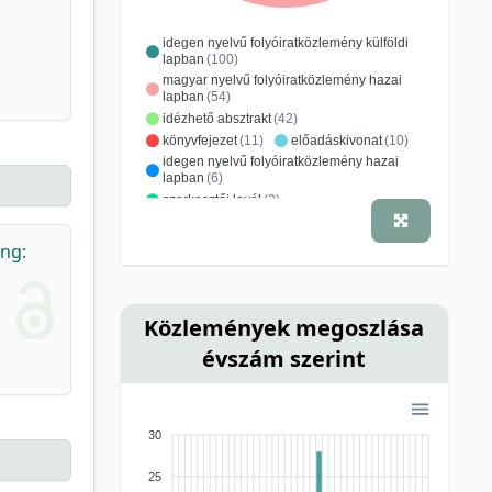
idegen nyelvű folyóiratközlemény külföldi
lapban
(100)
magyar nyelvű folyóiratközlemény hazai
lapban
(54)
idézhető absztrakt
(42)
könyvfejezet
(11)
előadáskivonat
(10)
idegen nyelvű folyóiratközlemény hazai
lapban
(6)
szerkesztői levél
(2)
gyakorlati útmutató
(1)
konferenciacikk
(1)
monográfia
(1)
ing:
poszter
(1)
szerkesztés, szöveggondozás
(1)
tanulmány, értekezés
(1)
Közlemények megoszlása
évszám szerint
30
25