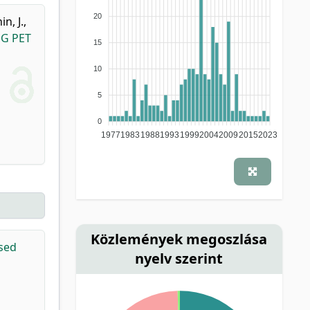
20
in, J.
,
DG PET
15
10
5
0
1977
1983
1988
1993
1999
2004
2009
2015
2023
Közlemények megoszlása
sed
nyelv szerint