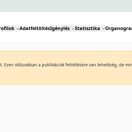
rofilok
Adatfeltöltés
Igénylés
Statisztika
Organogr
art. Ezen időszakban a publikációk feltöltésére van lehetőség, de 