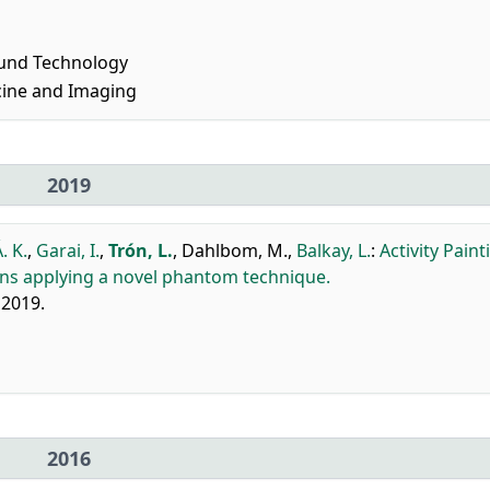
ound Technology
cine and Imaging
2019
. K.
,
Garai, I.
,
Trón, L.
,
Dahlbom, M.
,
Balkay, L.
:
Activity Paint
ions applying a novel phantom technique.
 2019.
2016