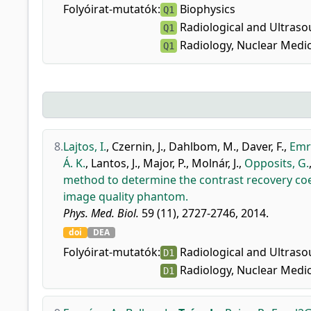
Folyóirat-mutatók:
Biophysics
Q1
Radiological and Ultras
Q1
Radiology, Nuclear Medi
Q1
8.
Lajtos, I.
,
Czernin, J.
,
Dahlbom, M.
,
Daver, F.
,
Emri
Á. K.
,
Lantos, J.
,
Major, P.
,
Molnár, J.
,
Opposits, G.
method to determine the contrast recovery coe
image quality phantom.
Phys. Med. Biol.
59 (11), 2727-2746, 2014.
doi
DEA
Folyóirat-mutatók:
Radiological and Ultras
D1
Radiology, Nuclear Medi
D1