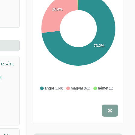
26.4%
73.2%
rizsán,
4
angol
(169)
magyar
(61)
német
(1)