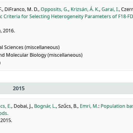
F.
,
DiFranco, M. D.
,
Opposits, G.
,
Krizsán, Á. K.
,
Garai, I.
,
Czern
ic Criteria for Selecting Heterogeneity Parameters of F18-F
, 2016.
al Sciences (miscellaneous)
nd Molecular Biology (miscellaneous)
)
2015
cs, E.
,
Dobai, J.
,
Bognár, L.
,
Szűcs, B.
,
Emri, M.
:
Population ba
ods.
 2015.