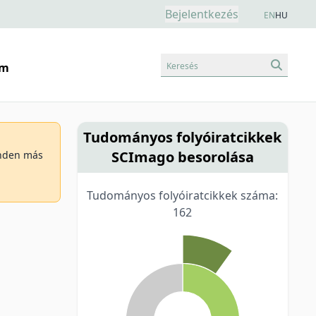
Bejelentkezés
EN
HU
Keresés
am
Tudományos folyóiratcikkek
SCImago besorolása
minden más
Tudományos folyóiratcikkek száma:
162