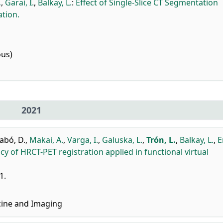
.
,
Garai, I.
,
Balkay, L.
:
Effect of Single-Slice CT Segmentation
tion.
ous)
2021
abó, D.
,
Makai, A.
,
Varga, I.
,
Galuska, L.
,
Trón, L.
,
Balkay, L.
,
E
 of HRCT-PET registration applied in functional virtual
1.
cine and Imaging