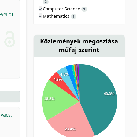
2
Computer Science
1
vel of
Mathematics
1
Közlemények megoszlása
műfaj szerint
4.3%
4.8%
43.3%
18.2%
vács,
23.4%