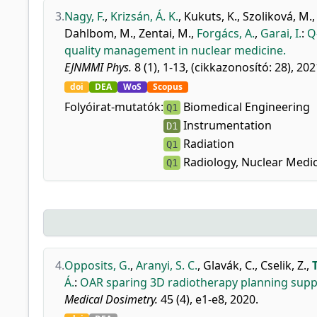
3.
Nagy, F.
,
Krizsán, Á. K.
,
Kukuts, K.
,
Szoliková, M.
Dahlbom, M.
,
Zentai, M.
,
Forgács, A.
,
Garai, I.
:
Q
quality management in nuclear medicine.
EJNMMI Phys.
8 (1), 1-13, (cikkazonosító: 28), 202
doi
DEA
WoS
Scopus
Folyóirat-mutatók:
Biomedical Engineering
Q1
Instrumentation
D1
Radiation
Q1
Radiology, Nuclear Medi
Q1
4.
Opposits, G.
,
Aranyi, S. C.
,
Glavák, C.
,
Cselik, Z.
,
Á.
:
OAR sparing 3D radiotherapy planning suppo
Medical Dosimetry.
45 (4), e1-e8, 2020.