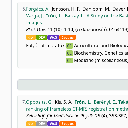
6.
Forgács, A.
,
Jonsson, H. P.
,
Dahlbom, M.
,
Daver, 
Varga, J.
,
Trón, L.
,
Balkay, L.
:
A Study on the Bas
Images.
PLoS One.
11 (10), 1-14, (cikkazonosító: 0164113)
doi
DEA
WoS
Scopus
Folyóirat-mutatók:
Agricultural and Biologic
Q1
Biochemistry, Genetics a
Q1
Medicine (miscellaneous
Q1
7.
Opposits, G.
,
Kis, S. A.
,
Trón, L.
,
Berényi, E.
,
Taká
ranking of frameless CT-MRI registration meth
Zeitschrift für Medizinische Physik.
25 (4), 353-367,
doi
DEA
WoS
Scopus